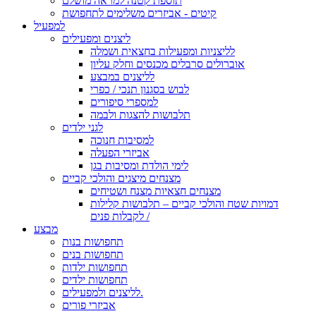
תוספת קטנה למראה מושלם
קיטים - אביזרים משלימים לתחפושת
למפעיל
ליצנים ומפעילים
לליצניות ומפעילות בחצאית ושמלה
אוברולים סרבלים מכנסים וחלק עליון
לליצנים במבצע
לבוש בסגנון תנכי / כפרי
למספרי סיפורים
תלבושות להצגות ולבמה
לגני ילדים
למסיבות חנוכה
אביזרי הפעלה
לימי הולדת ומסיבות בגן
מצנחים מיצגים והולכי קביים
מצנחים חצאיות מצנח ושטיחים
דמויות שטח והולכי קביים – תלבושות קלילות
לקבלות פנים /
מבצע
תחפושות בנות
תחפושות בנים
תחפושות ילדות
תחפושות ילדים
לליצנים ולמפעילים.
אביזרי פורים