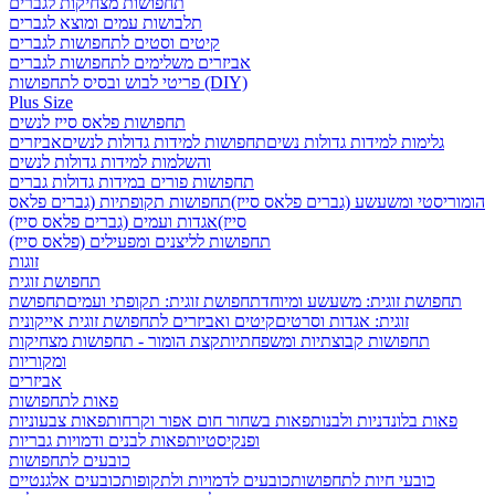
תחפושות מצחיקות לגברים
תלבושות עמים ומוצא לגברים
קיטים וסטים לתחפושות לגברים
אביזרים משלימים לתחפושות לגברים
פריטי לבוש ובסיס לתחפושות (DIY)
Plus Size
תחפושות פלאס סייז לנשים
גלימות למידות גדולות נשים
תחפושות למידות גדולות לנשים
אביזרים
והשלמות למידות גדולות לנשים
תחפושות פורים במידות גדולות גברים
הומוריסטי ומשעשע (גברים פלאס סייז)
תחפושות תקופתיות (גברים פלאס
סייז)
אגדות ועמים (גברים פלאס סייז)
תחפושות לליצנים ומפעילים (פלאס סייז)
זוגות
תחפושת זוגית
תחפושת זוגית: משעשע ומיוחד
תחפושת זוגית: תקופתי ועמים
תחפושת
זוגית: אגדות וסרטים
קיטים ואביזרים לתחפושת זוגית אייקונית
תחפושות קבוצתיות ומשפחתיות
קצת הומור - תחפושות מצחיקות
ומקוריות
אביזרים
פאות לתחפושות
פאות בלונדניות ולבנות
פאות בשחור חום אפור וקרחות
פאות צבעוניות
ופנקיסטיות
פאות לבנים ודמויות גבריות
כובעים לתחפושות
כובעי חיות לתחפושות
כובעים לדמויות ולתקופות
כובעים אלגנטיים