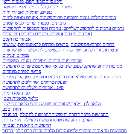
וקלאסיים
כובעי קסם, פנטזיה וליצן
מטות, מוטות, כלי דרמה ואביזרי לחימה
כנפיים, חותלות ואביזרי חיות
כנפיים
חותלות, זנבות ותוספות פרווה
קשתות אוזניים וסטים לחיות
גרביונים, כפפות ופריטי לבוש קטנים
גרביים וגרביונים לתחפושת
שלייקס, עניבות ופפיונים
כפפות לתחפושות
(ארוכות וקצרות)
נעליים, כיסויים וביריות (על הרגל)
אביזרי כח וקסם
כתרים ושרביטים
קשתות, סרטים ופרחים לראש
מניפות, שמשיה
ונוצות
אביזרי ליצן ופריטי הצהרה
תכשיטים לתחפושות: שרשראות,
צמידים ועגילים
אביזרי פנים ודרמה: מסיכות, זקנים, משקפיים
מסיכות לתחפושת
זקן, שפם, שיניים, אף ואוזניים
משקפיים לתחפושת
פריטי תפירה מיוחדים
תיקים חגורות וצעיפים
צווארונים ודגמי ג'אבו
סינרים, בטן הריון ופריטי
הפעלה
שרוולים ושרוולונים לתחפושת
קיט - אביזרים משלימים לתחפושת
לפי נושא ודמות
מלאך מלאכית ושטן
מלאך לבן, מלאך שחור
תחפושת שטן
חצי מלאך חצי שטן
חיות וטבע
תחפושות פרפר דבורה וחיפושית
תחפושות לחתולה, דב פנדה
וארנבת
תחפושת טווס
תחפושות לאיילה, אריה ותות
תחפושות מהאגדות ופנטזיה
תחפושות מהאגדות וסיפורי ילדים
נסיכות מלכות ופיות
ברבור לבן ברבור