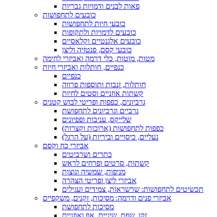
פאות לבנים ודמויות גבריות
כובעים לתחפושות
כובעי חיות לתחפושות
כובעים לדמויות ולתקופות
כובעים אלגנטיים וקלאסיים
כובעי קסם, פנטזיה וליצן
מטות, מוטות, כלי דרמה ואביזרי לחימה
כנפיים, חותלות ואביזרי חיות
כנפיים
חותלות, זנבות ותוספות פרווה
קשתות אוזניים וסטים לחיות
גרביונים, כפפות ופריטי לבוש קטנים
גרביים וגרביונים לתחפושת
שלייקס, עניבות ופפיונים
כפפות לתחפושות (ארוכות וקצרות)
נעליים, כיסויים וביריות (על הרגל)
אביזרי כח וקסם
כתרים ושרביטים
קשתות, סרטים ופרחים לראש
מניפות, שמשיה ונוצות
אביזרי ליצן ופריטי הצהרה
תכשיטים לתחפושות: שרשראות, צמידים ועגילים
אביזרי פנים ודרמה: מסיכות, זקנים, משקפיים
מסיכות לתחפושת
זקן, שפם, שיניים, אף ואוזניים