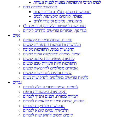
לבוש תנ"כי ותחפושות צנועות לבנות ונערות
תחפושות לילדים בנים
תחפושות רבנים, תנ"ך ודמויות יהדות
פעולה, לוחמים ומקצועות לבנים
מהאגדות, נסיכים וסיפורי ילדים
תחפושות לפעוטות ולילדי גן (עד מידה 2)
בגדי גוף, אביזרים ופריטים בודדים לילדים
נשים
נסיכות, אגדות ודמויות קלאסיות
תלבושות ותחפושות תקופתיות לנשים
תחפושות במיני, תחפושות מסיבה
הומור, מסיבה ותלבושות עמים לנשים
לוחמות, פנטזיה כוח ואימה לנשים
תחפושות חיות ודמויות טבע לנשים
אביזרים משלימים לתחפושת לנשים
קיטים וסטים לתחפושות לנשים
גלימות ופריטים משלימים לתחפושות נשים
גברים
לוחמים, אימה וגיבורי פעולה לגברים
תקופתיות, היסטוריות ורטרו
דמויות מסורת, רבנים ותנ"ך לגברים
פנטזיה, אגדות ודמויות קלאסיות לגברים
תחפושות מצחיקות לגברים
תלבושות עמים ומוצא לגברים
קיטים וסטים לתחפושות לגברים