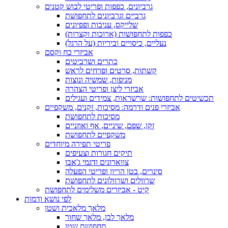
גרביונים, כפפות ופריטי לבוש קטנים
גרביים וגרביונים לתחפושת
שלייקס, עניבות ופפיונים
כפפות לתחפושות (ארוכות וקצרות)
נעליים, כיסויים וביריות (על הרגל)
אביזרי כח וקסם
כתרים ושרביטים
קשתות, סרטים ופרחים לראש
מניפות, שמשיה ונוצות
אביזרי ליצן ופריטי הצהרה
תכשיטים לתחפושות: שרשראות, צמידים ועגילים
אביזרי פנים ודרמה: מסיכות, זקנים, משקפיים
מסיכות לתחפושת
זקן, שפם, שיניים, אף ואוזניים
משקפיים לתחפושת
פריטי תפירה מיוחדים
תיקים חגורות וצעיפים
צווארונים ודגמי ג'אבו
סינרים, בטן הריון ופריטי הפעלה
שרוולים ושרוולונים לתחפושת
קיט - אביזרים משלימים לתחפושת
לפי נושא ודמות
מלאך מלאכית ושטן
מלאך לבן, מלאך שחור
תחפושת שטן