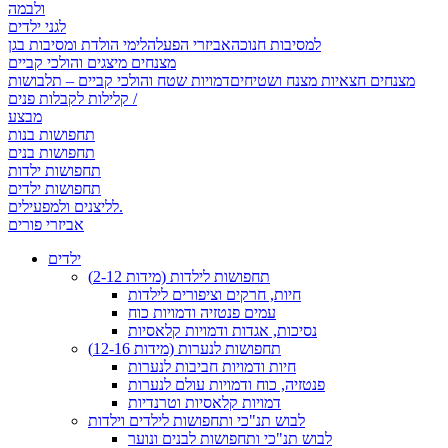
ולבמה
לגני ילדים
למסיבות חנוכה
אביזרי הפעלה
לימי הולדת ומסיבות בגן
מצנחים מיצגים והולכי קביים
מצנחים חצאיות מצנח ושטיחים
דמויות שטח והולכי קביים – תלבושות
קלילות לקבלות פנים /
מבצע
תחפושות בנות
תחפושות בנים
תחפושות ילדות
תחפושות ילדים
לליצנים ולמפעילים.
אביזרי פורים
ילדים
תחפושות לילדות (מידות 2-12)
חיות, חרקים וציפורים לילדות
עמים פנטזיה ודמויות כוח
נסיכות, אגדות ודמויות קלאסיות
תחפושות לנערות (מידות 12-16)
חיות ודמויות חביבות לנערות
פנטזיה, כוח ודמויות עולם לנערות
דמויות קלאסיות וטרנדיות
לבוש תנ"כי ותחפושות לילדים וילדות
לבוש תנ"כי ותחפושות לבנים ונוער