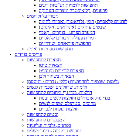
תחפושות לדמויות תנ"כיות וחגים
פרעונים, קליאופטרה ומצרים העתיקה
גיבורי על ולוחמים
לוחמים קלאסיים (רומי, גלדיאטור) ואביזרי לחימה
שבטים עתיקים (אינדיאנים, ויקינגים)
המערב הפרוע - בוקרים -קאבוי
דמויות פעולה וגיבורים קלאסיים
תחפושת פיראטים- שודדי ים
תחפושות מפחידות ואימה
פריטים בודדים
חצאיות לתחפושות
חצאיות טוטו
חצאיות לדמויות וקונספט
חצאיות בשחור ולבן
גלימות ושכמיות לתחפושות (כללי / גברים / יוניסקס)
גלימות, שרוולונים ושכמיות לנשים
חולצות, בגדי גוף ומחוכים לתחפושות
בגדי גוף, אוברולים וחולצות לנשים ובנות
מחוכים, סטרפלס וטופים לנשים
חולצות וגופיות לגברים
וסטים לתחפושות
מכנסיים לתחפושות /
כפתנים, גלביות ועליוניות
תחפושת בקטנה - ביגוד משלים