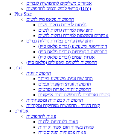
אביזרים משלימים לתחפושות לגברים
פריטי לבוש ובסיס לתחפושות (DIY)
Plus Size
תחפושות פלאס סייז לנשים
גלימות למידות גדולות נשים
תחפושות למידות גדולות לנשים
אביזרים והשלמות למידות גדולות לנשים
תחפושות פורים במידות גדולות גברים
הומוריסטי ומשעשע (גברים פלאס סייז)
תחפושות תקופתיות (גברים פלאס סייז)
אגדות ועמים (גברים פלאס סייז)
תחפושות לליצנים ומפעילים (פלאס סייז)
זוגות
תחפושת זוגית
תחפושת זוגית: משעשע ומיוחד
תחפושת זוגית: תקופתי ועמים
תחפושת זוגית: אגדות וסרטים
קיטים ואביזרים לתחפושת זוגית אייקונית
תחפושות קבוצתיות ומשפחתיות
קצת הומור - תחפושות מצחיקות ומקוריות
אביזרים
פאות לתחפושות
פאות בלונדניות ולבנות
פאות בשחור חום אפור וקרחות
פאות צבעוניות ופנקיסטיות