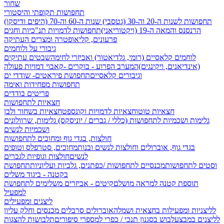
שחור
תחפושות תקופתי והיסטורי
תחפושות לשנות ה-20 וה-30 (גטסבי)
שנות ה-60 וה-70 (היפים ודיסקו)
הרנסנס והמאה ה-19 (ויקטוריאני)
תחפושות לדמויות תנ"כיות וחגים
פרעונים, קליאופטרה ומצרים העתיקה
גיבורי על ולוחמים
לוחמים קלאסיים (רומי, גלדיאטור) ואביזרי לחימה
שבטים עתיקים
(אינדיאנים, ויקינגים)
המערב הפרוע - בוקרים -קאבוי
דמויות פעולה
וגיבורים קלאסיים
תחפושת פיראטים- שודדי ים
תחפושות מפחידות ואימה
פריטים בודדים
חצאיות לתחפושות
חצאיות טוטו
חצאיות לדמויות וקונספט
חצאיות בשחור ולבן
גלימות ושכמיות לתחפושות (כללי / גברים / יוניסקס)
גלימות, שרוולונים
ושכמיות לנשים
חולצות, בגדי גוף ומחוכים לתחפושות
בגדי גוף, אוברולים וחולצות לנשים ובנות
מחוכים, סטרפלס וטופים
לנשים
חולצות וגופיות לגברים
וסטים לתחפושות
מכנסיים לתחפושות /
כפתנים, גלביות ועליוניות
תחפושת
בקטנה - ביגוד משלים
תוספת קטנה למראה מושלם
קיטים - אביזרים משלימים לתחפושת
למפעיל
ליצנים ומפעילים
לליצניות ומפעילות בחצאית ושמלה
אוברולים סרבלים מכנסים וחלק עליון
לליצנים במבצע
לבוש בסגנון תנכי / כפרי
למספרי סיפורים
תלבושות להצגות