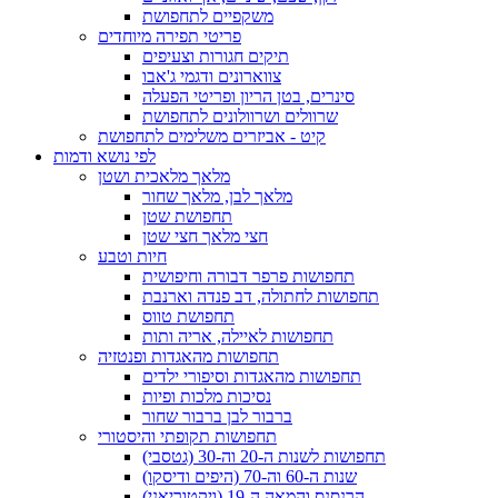
משקפיים לתחפושת
פריטי תפירה מיוחדים
תיקים חגורות וצעיפים
צווארונים ודגמי ג'אבו
סינרים, בטן הריון ופריטי הפעלה
שרוולים ושרוולונים לתחפושת
קיט - אביזרים משלימים לתחפושת
לפי נושא ודמות
מלאך מלאכית ושטן
מלאך לבן, מלאך שחור
תחפושת שטן
חצי מלאך חצי שטן
חיות וטבע
תחפושות פרפר דבורה וחיפושית
תחפושות לחתולה, דב פנדה וארנבת
תחפושת טווס
תחפושות לאיילה, אריה ותות
תחפושות מהאגדות ופנטזיה
תחפושות מהאגדות וסיפורי ילדים
נסיכות מלכות ופיות
ברבור לבן ברבור שחור
תחפושות תקופתי והיסטורי
תחפושות לשנות ה-20 וה-30 (גטסבי)
שנות ה-60 וה-70 (היפים ודיסקו)
הרנסנס והמאה ה-19 (ויקטוריאני)