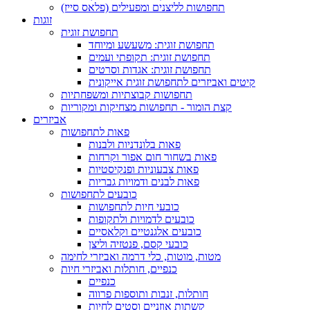
תחפושות לליצנים ומפעילים (פלאס סייז)
זוגות
תחפושת זוגית
תחפושת זוגית: משעשע ומיוחד
תחפושת זוגית: תקופתי ועמים
תחפושת זוגית: אגדות וסרטים
קיטים ואביזרים לתחפושת זוגית אייקונית
תחפושות קבוצתיות ומשפחתיות
קצת הומור - תחפושות מצחיקות ומקוריות
אביזרים
פאות לתחפושות
פאות בלונדניות ולבנות
פאות בשחור חום אפור וקרחות
פאות צבעוניות ופנקיסטיות
פאות לבנים ודמויות גבריות
כובעים לתחפושות
כובעי חיות לתחפושות
כובעים לדמויות ולתקופות
כובעים אלגנטיים וקלאסיים
כובעי קסם, פנטזיה וליצן
מטות, מוטות, כלי דרמה ואביזרי לחימה
כנפיים, חותלות ואביזרי חיות
כנפיים
חותלות, זנבות ותוספות פרווה
קשתות אוזניים וסטים לחיות