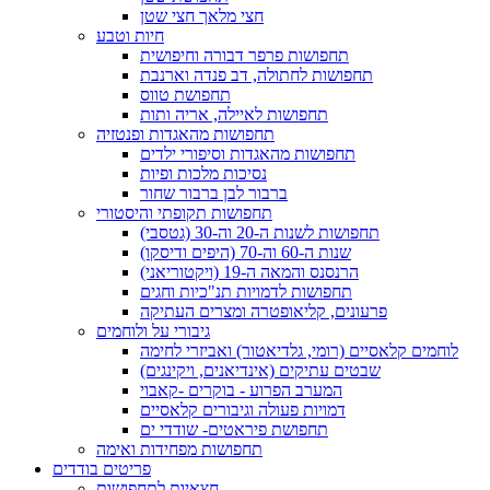
חצי מלאך חצי שטן
חיות וטבע
תחפושות פרפר דבורה וחיפושית
תחפושות לחתולה, דב פנדה וארנבת
תחפושת טווס
תחפושות לאיילה, אריה ותות
תחפושות מהאגדות ופנטזיה
תחפושות מהאגדות וסיפורי ילדים
נסיכות מלכות ופיות
ברבור לבן ברבור שחור
תחפושות תקופתי והיסטורי
תחפושות לשנות ה-20 וה-30 (גטסבי)
שנות ה-60 וה-70 (היפים ודיסקו)
הרנסנס והמאה ה-19 (ויקטוריאני)
תחפושות לדמויות תנ"כיות וחגים
פרעונים, קליאופטרה ומצרים העתיקה
גיבורי על ולוחמים
לוחמים קלאסיים (רומי, גלדיאטור) ואביזרי לחימה
שבטים עתיקים (אינדיאנים, ויקינגים)
המערב הפרוע - בוקרים -קאבוי
דמויות פעולה וגיבורים קלאסיים
תחפושת פיראטים- שודדי ים
תחפושות מפחידות ואימה
פריטים בודדים
חצאיות לתחפושות