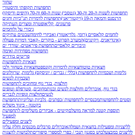
שחור
תחפושות תקופתי והיסטורי
תחפושות לשנות ה-20 וה-30 (גטסבי)
שנות ה-60 וה-70 (היפים ודיסקו)
הרנסנס והמאה ה-19 (ויקטוריאני)
תחפושות לדמויות תנ"כיות וחגים
פרעונים, קליאופטרה ומצרים העתיקה
גיבורי על ולוחמים
לוחמים קלאסיים (רומי, גלדיאטור) ואביזרי לחימה
שבטים עתיקים
(אינדיאנים, ויקינגים)
המערב הפרוע - בוקרים -קאבוי
דמויות פעולה
וגיבורים קלאסיים
תחפושת פיראטים- שודדי ים
תחפושות מפחידות ואימה
פריטים בודדים
חצאיות לתחפושות
חצאיות טוטו
חצאיות לדמויות וקונספט
חצאיות בשחור ולבן
גלימות ושכמיות לתחפושות (כללי / גברים / יוניסקס)
גלימות, שרוולונים
ושכמיות לנשים
חולצות, בגדי גוף ומחוכים לתחפושות
בגדי גוף, אוברולים וחולצות לנשים ובנות
מחוכים, סטרפלס וטופים
לנשים
חולצות וגופיות לגברים
וסטים לתחפושות
מכנסיים לתחפושות /
כפתנים, גלביות ועליוניות
תחפושת
בקטנה - ביגוד משלים
תוספת קטנה למראה מושלם
קיטים - אביזרים משלימים לתחפושת
למפעיל
ליצנים ומפעילים
לליצניות ומפעילות בחצאית ושמלה
אוברולים סרבלים מכנסים וחלק עליון
לליצנים במבצע
לבוש בסגנון תנכי / כפרי
למספרי סיפורים
תלבושות להצגות