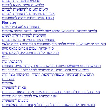
תחפושות מצחיקות לגברים
תלבושות עמים ומוצא לגברים
קיטים וסטים לתחפושות לגברים
אביזרים משלימים לתחפושות לגברים
פריטי לבוש ובסיס לתחפושות (DIY)
Plus Size
תחפושות פלאס סייז לנשים
גלימות למידות גדולות נשים
תחפושות למידות גדולות לנשים
אביזרים
והשלמות למידות גדולות לנשים
תחפושות פורים במידות גדולות גברים
הומוריסטי ומשעשע (גברים פלאס סייז)
תחפושות תקופתיות (גברים פלאס
סייז)
אגדות ועמים (גברים פלאס סייז)
תחפושות לליצנים ומפעילים (פלאס סייז)
זוגות
תחפושת זוגית
תחפושת זוגית: משעשע ומיוחד
תחפושת זוגית: תקופתי ועמים
תחפושת
זוגית: אגדות וסרטים
קיטים ואביזרים לתחפושת זוגית אייקונית
תחפושות קבוצתיות ומשפחתיות
קצת הומור - תחפושות מצחיקות
ומקוריות
אביזרים
פאות לתחפושות
פאות בלונדניות ולבנות
פאות בשחור חום אפור וקרחות
פאות צבעוניות
ופנקיסטיות
פאות לבנים ודמויות גבריות
כובעים לתחפושות
כובעי חיות לתחפושות
כובעים לדמויות ולתקופות
כובעים אלגנטיים