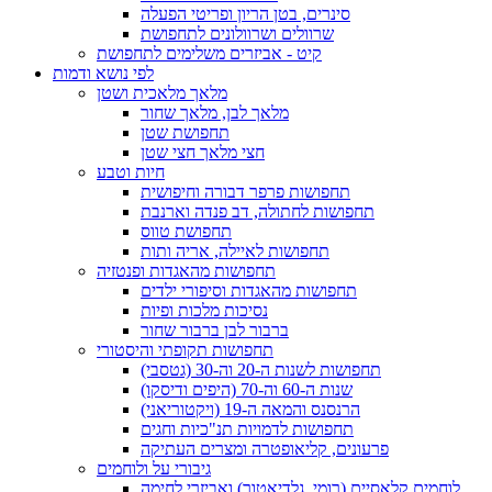
סינרים, בטן הריון ופריטי הפעלה
שרוולים ושרוולונים לתחפושת
קיט - אביזרים משלימים לתחפושת
לפי נושא ודמות
מלאך מלאכית ושטן
מלאך לבן, מלאך שחור
תחפושת שטן
חצי מלאך חצי שטן
חיות וטבע
תחפושות פרפר דבורה וחיפושית
תחפושות לחתולה, דב פנדה וארנבת
תחפושת טווס
תחפושות לאיילה, אריה ותות
תחפושות מהאגדות ופנטזיה
תחפושות מהאגדות וסיפורי ילדים
נסיכות מלכות ופיות
ברבור לבן ברבור שחור
תחפושות תקופתי והיסטורי
תחפושות לשנות ה-20 וה-30 (גטסבי)
שנות ה-60 וה-70 (היפים ודיסקו)
הרנסנס והמאה ה-19 (ויקטוריאני)
תחפושות לדמויות תנ"כיות וחגים
פרעונים, קליאופטרה ומצרים העתיקה
גיבורי על ולוחמים
לוחמים קלאסיים (רומי, גלדיאטור) ואביזרי לחימה