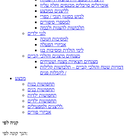
אוברולים סרבלים מכנסים וחלק עליון
לליצנים במבצע
לבוש בסגנון תנכי / כפרי
למספרי סיפורים
תלבושות להצגות ולבמה
לגני ילדים
למסיבות חנוכה
אביזרי הפעלה
לימי הולדת ומסיבות בגן
מצנחים מיצגים והולכי קביים
מצנחים חצאיות מצנח ושטיחים
דמויות שטח והולכי קביים – תלבושות קלילות
לקבלות פנים /
מבצע
תחפושות בנות
תחפושות בנים
תחפושות ילדות
תחפושות ילדים
לליצנים ולמפעילים.
אביזרי פורים
קניה לפי
הנך קונה לפי: