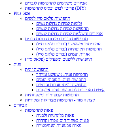
אביזרים משלימים לתחפושות לגברים
פריטי לבוש ובסיס לתחפושות (DIY)
Plus Size
תחפושות פלאס סייז לנשים
גלימות למידות גדולות נשים
תחפושות למידות גדולות לנשים
אביזרים והשלמות למידות גדולות לנשים
תחפושות פורים במידות גדולות גברים
הומוריסטי ומשעשע (גברים פלאס סייז)
תחפושות תקופתיות (גברים פלאס סייז)
אגדות ועמים (גברים פלאס סייז)
תחפושות לליצנים ומפעילים (פלאס סייז)
זוגות
תחפושת זוגית
תחפושת זוגית: משעשע ומיוחד
תחפושת זוגית: תקופתי ועמים
תחפושת זוגית: אגדות וסרטים
קיטים ואביזרים לתחפושת זוגית אייקונית
תחפושות קבוצתיות ומשפחתיות
קצת הומור - תחפושות מצחיקות ומקוריות
אביזרים
פאות לתחפושות
פאות בלונדניות ולבנות
פאות בשחור חום אפור וקרחות
פאות צבעוניות ופנקיסטיות