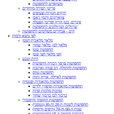
משקפיים לתחפושת
פריטי תפירה מיוחדים
תיקים חגורות וצעיפים
צווארונים ודגמי ג'אבו
סינרים, בטן הריון ופריטי הפעלה
שרוולים ושרוולונים לתחפושת
קיט - אביזרים משלימים לתחפושת
לפי נושא ודמות
מלאך מלאכית ושטן
מלאך לבן, מלאך שחור
תחפושת שטן
חצי מלאך חצי שטן
חיות וטבע
תחפושות פרפר דבורה וחיפושית
תחפושות לחתולה, דב פנדה וארנבת
תחפושת טווס
תחפושות לאיילה, אריה ותות
תחפושות מהאגדות ופנטזיה
תחפושות מהאגדות וסיפורי ילדים
נסיכות מלכות ופיות
ברבור לבן ברבור שחור
תחפושות תקופתי והיסטורי
תחפושות לשנות ה-20 וה-30 (גטסבי)
שנות ה-60 וה-70 (היפים ודיסקו)
הרנסנס והמאה ה-19 (ויקטוריאני)