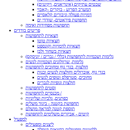
שבטים עתיקים (אינדיאנים, ויקינגים)
המערב הפרוע - בוקרים -קאבוי
דמויות פעולה וגיבורים קלאסיים
תחפושת פיראטים- שודדי ים
תחפושות מפחידות ואימה
פריטים בודדים
חצאיות לתחפושות
חצאיות טוטו
חצאיות לדמויות וקונספט
חצאיות בשחור ולבן
גלימות ושכמיות לתחפושות (כללי / גברים / יוניסקס)
גלימות, שרוולונים ושכמיות לנשים
חולצות, בגדי גוף ומחוכים לתחפושות
בגדי גוף, אוברולים וחולצות לנשים ובנות
מחוכים, סטרפלס וטופים לנשים
חולצות וגופיות לגברים
וסטים לתחפושות
מכנסיים לתחפושות /
כפתנים, גלביות ועליוניות
תחפושת בקטנה - ביגוד משלים
תוספת קטנה למראה מושלם
קיטים - אביזרים משלימים לתחפושת
למפעיל
ליצנים ומפעילים
לליצניות ומפעילות בחצאית ושמלה