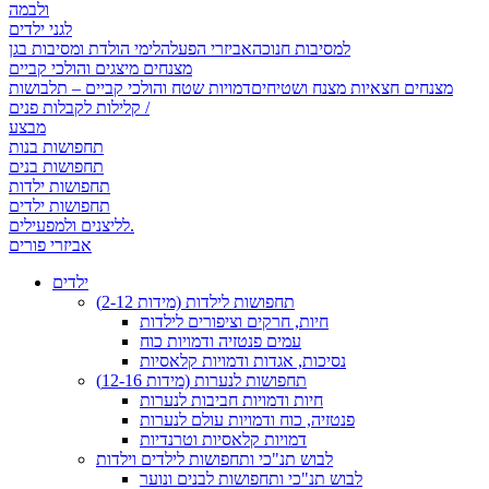
ולבמה
לגני ילדים
למסיבות חנוכה
אביזרי הפעלה
לימי הולדת ומסיבות בגן
מצנחים מיצגים והולכי קביים
מצנחים חצאיות מצנח ושטיחים
דמויות שטח והולכי קביים – תלבושות
קלילות לקבלות פנים /
מבצע
תחפושות בנות
תחפושות בנים
תחפושות ילדות
תחפושות ילדים
לליצנים ולמפעילים.
אביזרי פורים
ילדים
תחפושות לילדות (מידות 2-12)
חיות, חרקים וציפורים לילדות
עמים פנטזיה ודמויות כוח
נסיכות, אגדות ודמויות קלאסיות
תחפושות לנערות (מידות 12-16)
חיות ודמויות חביבות לנערות
פנטזיה, כוח ודמויות עולם לנערות
דמויות קלאסיות וטרנדיות
לבוש תנ"כי ותחפושות לילדים וילדות
לבוש תנ"כי ותחפושות לבנים ונוער