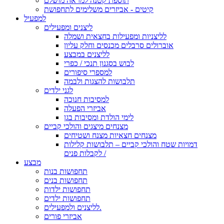
תוספת קטנה למראה מושלם
קיטים - אביזרים משלימים לתחפושת
למפעיל
ליצנים ומפעילים
לליצניות ומפעילות בחצאית ושמלה
אוברולים סרבלים מכנסים וחלק עליון
לליצנים במבצע
לבוש בסגנון תנכי / כפרי
למספרי סיפורים
תלבושות להצגות ולבמה
לגני ילדים
למסיבות חנוכה
אביזרי הפעלה
לימי הולדת ומסיבות בגן
מצנחים מיצגים והולכי קביים
מצנחים חצאיות מצנח ושטיחים
דמויות שטח והולכי קביים – תלבושות קלילות
לקבלות פנים /
מבצע
תחפושות בנות
תחפושות בנים
תחפושות ילדות
תחפושות ילדים
לליצנים ולמפעילים.
אביזרי פורים