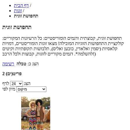
/
דף הבית
/
זוגות
תחפושת זוגית
תחפושת זוגית
תחפושת זוגית, קבוצתית ודגמים הומוריסטיים: כל הרעיונות המקוריים:
קולקציית התחפושות הזוגיות המובילה! מצאו זוגות הומוריסטיים, דמויות
קלאסיות (יסמין ואלאדין, כובען ואליס), תלבושות תקופתיות וקיטים
להשלמה*. דגמים מקוריים לזוגות, קבוצות ולכל הרכב!)
הצג כ:
טבלה
רשימה
2 פריט(ים)
הצג
לדף
מיון לפי