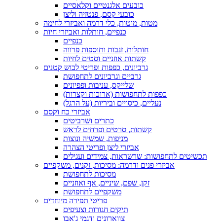
כובעים אלגנטיים וקלאסיים
כובעי קסם, פנטזיה וליצן
מטות, מוטות, כלי דרמה ואביזרי לחימה
כנפיים, חותלות ואביזרי חיות
כנפיים
חותלות, זנבות ותוספות פרווה
קשתות אוזניים וסטים לחיות
גרביונים, כפפות ופריטי לבוש קטנים
גרביים וגרביונים לתחפושת
שלייקס, עניבות ופפיונים
כפפות לתחפושות (ארוכות וקצרות)
נעליים, כיסויים וביריות (על הרגל)
אביזרי כח וקסם
כתרים ושרביטים
קשתות, סרטים ופרחים לראש
מניפות, שמשיה ונוצות
אביזרי ליצן ופריטי הצהרה
תכשיטים לתחפושות: שרשראות, צמידים ועגילים
אביזרי פנים ודרמה: מסיכות, זקנים, משקפיים
מסיכות לתחפושת
זקן, שפם, שיניים, אף ואוזניים
משקפיים לתחפושת
פריטי תפירה מיוחדים
תיקים חגורות וצעיפים
צווארונים ודגמי ג'אבו