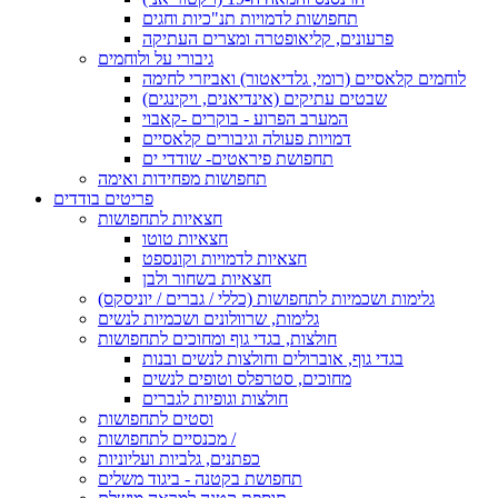
תחפושות לדמויות תנ"כיות וחגים
פרעונים, קליאופטרה ומצרים העתיקה
גיבורי על ולוחמים
לוחמים קלאסיים (רומי, גלדיאטור) ואביזרי לחימה
שבטים עתיקים (אינדיאנים, ויקינגים)
המערב הפרוע - בוקרים -קאבוי
דמויות פעולה וגיבורים קלאסיים
תחפושת פיראטים- שודדי ים
תחפושות מפחידות ואימה
פריטים בודדים
חצאיות לתחפושות
חצאיות טוטו
חצאיות לדמויות וקונספט
חצאיות בשחור ולבן
גלימות ושכמיות לתחפושות (כללי / גברים / יוניסקס)
גלימות, שרוולונים ושכמיות לנשים
חולצות, בגדי גוף ומחוכים לתחפושות
בגדי גוף, אוברולים וחולצות לנשים ובנות
מחוכים, סטרפלס וטופים לנשים
חולצות וגופיות לגברים
וסטים לתחפושות
מכנסיים לתחפושות /
כפתנים, גלביות ועליוניות
תחפושת בקטנה - ביגוד משלים