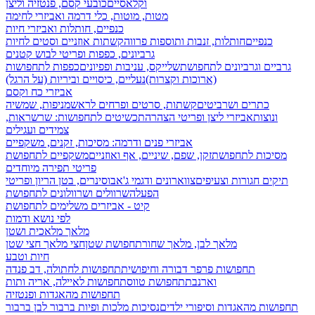
וקלאסיים
כובעי קסם, פנטזיה וליצן
מטות, מוטות, כלי דרמה ואביזרי לחימה
כנפיים, חותלות ואביזרי חיות
כנפיים
חותלות, זנבות ותוספות פרווה
קשתות אוזניים וסטים לחיות
גרביונים, כפפות ופריטי לבוש קטנים
גרביים וגרביונים לתחפושת
שלייקס, עניבות ופפיונים
כפפות לתחפושות
(ארוכות וקצרות)
נעליים, כיסויים וביריות (על הרגל)
אביזרי כח וקסם
כתרים ושרביטים
קשתות, סרטים ופרחים לראש
מניפות, שמשיה
ונוצות
אביזרי ליצן ופריטי הצהרה
תכשיטים לתחפושות: שרשראות,
צמידים ועגילים
אביזרי פנים ודרמה: מסיכות, זקנים, משקפיים
מסיכות לתחפושת
זקן, שפם, שיניים, אף ואוזניים
משקפיים לתחפושת
פריטי תפירה מיוחדים
תיקים חגורות וצעיפים
צווארונים ודגמי ג'אבו
סינרים, בטן הריון ופריטי
הפעלה
שרוולים ושרוולונים לתחפושת
קיט - אביזרים משלימים לתחפושת
לפי נושא ודמות
מלאך מלאכית ושטן
מלאך לבן, מלאך שחור
תחפושת שטן
חצי מלאך חצי שטן
חיות וטבע
תחפושות פרפר דבורה וחיפושית
תחפושות לחתולה, דב פנדה
וארנבת
תחפושת טווס
תחפושות לאיילה, אריה ותות
תחפושות מהאגדות ופנטזיה
תחפושות מהאגדות וסיפורי ילדים
נסיכות מלכות ופיות
ברבור לבן ברבור