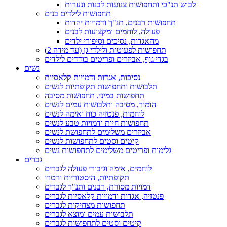
לבוש תנ"כי ותחפושות צנועות לבנות ונערות
תחפושות לילדים בנים
תחפושות רבנים, תנ"ך ודמויות יהדות
פעולה, לוחמים ומקצועות לבנים
מהאגדות, נסיכים וסיפורי ילדים
תחפושות לפעוטות ולילדי גן (עד מידה 2)
בגדי גוף, אביזרים ופריטים בודדים לילדים
נשים
נסיכות, אגדות ודמויות קלאסיות
תלבושות ותחפושות תקופתיות לנשים
תחפושות במיני, תחפושות מסיבה
הומור, מסיבה ותלבושות עמים לנשים
לוחמות, פנטזיה כוח ואימה לנשים
תחפושות חיות ודמויות טבע לנשים
אביזרים משלימים לתחפושת לנשים
קיטים וסטים לתחפושות לנשים
גלימות ופריטים משלימים לתחפושות נשים
גברים
לוחמים, אימה וגיבורי פעולה לגברים
תקופתיות, היסטוריות ורטרו
דמויות מסורת, רבנים ותנ"ך לגברים
פנטזיה, אגדות ודמויות קלאסיות לגברים
תחפושות מצחיקות לגברים
תלבושות עמים ומוצא לגברים
קיטים וסטים לתחפושות לגברים