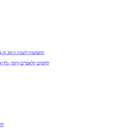
תחפושות לשנות ה-20 וה-30 (גטסבי)
לוחמים קלאסיים (רומי, גלדיא
לל