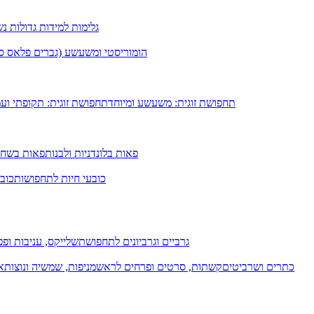
גלימות למידות גדולות נ
הומוריסטי ומשעשע (גברים פלאס סיי
תחפושת זוגית: משעשע ומיוחד
תחפושת זוגית: תקופתי וע
פאות בלונדניות ולבנות
פאות בשחו
כובעי חיות לתחפושות
כובע
גרביים וגרביונים לתחפושת
שלייקס, עניבות ופפי
כתרים ושרביטים
קשתות, סרטים ופרחים לראש
מניפות, שמשיה ונוצות
א