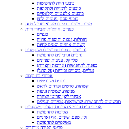
כובעי חיות לתחפושות
כובעים לדמויות ולתקופות
כובעים אלגנטיים וקלאסיים
כובעי קסם, פנטזיה וליצן
מטות, מוטות, כלי דרמה ואביזרי לחימה
כנפיים, חותלות ואביזרי חיות
כנפיים
חותלות, זנבות ותוספות פרווה
קשתות אוזניים וסטים לחיות
גרביונים, כפפות ופריטי לבוש קטנים
גרביים וגרביונים לתחפושת
שלייקס, עניבות ופפיונים
כפפות לתחפושות (ארוכות וקצרות)
נעליים, כיסויים וביריות (על הרגל)
אביזרי כח וקסם
כתרים ושרביטים
קשתות, סרטים ופרחים לראש
מניפות, שמשיה ונוצות
אביזרי ליצן ופריטי הצהרה
תכשיטים לתחפושות: שרשראות, צמידים ועגילים
אביזרי פנים ודרמה: מסיכות, זקנים, משקפיים
מסיכות לתחפושת
זקן, שפם, שיניים, אף ואוזניים
משקפיים לתחפושת
פריטי תפירה מיוחדים