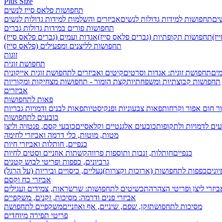
Plus Size
תחפושות פלאס סייז לנשים
שים
תחפושות למידות גדולות לנשים
אביזרים והשלמות למידות גדולות לנשים
תחפושות פורים במידות גדולות גברים
ז)
תחפושות תקופתיות (גברים פלאס סייז)
אגדות ועמים (גברים פלאס סייז)
תחפושות לליצנים ומפעילים (פלאס סייז)
זוגות
תחפושת זוגית
מים
תחפושת זוגית: אגדות וסרטים
קיטים ואביזרים לתחפושת זוגית אייקונית
תחפושות קבוצתיות ומשפחתיות
קצת הומור - תחפושות מצחיקות ומקוריות
אביזרים
פאות לתחפושות
ר חום אפור וקרחות
פאות צבעוניות ופנקיסטיות
פאות לבנים ודמויות גבריות
כובעים לתחפושות
ים לדמויות ולתקופות
כובעים אלגנטיים וקלאסיים
כובעי קסם, פנטזיה וליצן
מטות, מוטות, כלי דרמה ואביזרי לחימה
כנפיים, חותלות ואביזרי חיות
כנפיים
חותלות, זנבות ותוספות פרווה
קשתות אוזניים וסטים לחיות
גרביונים, כפפות ופריטי לבוש קטנים
ונים
כפפות לתחפושות (ארוכות וקצרות)
נעליים, כיסויים וביריות (על הרגל)
אביזרי כח וקסם
ביזרי ליצן ופריטי הצהרה
תכשיטים לתחפושות: שרשראות, צמידים ועגילים
אביזרי פנים ודרמה: מסיכות, זקנים, משקפיים
מסיכות לתחפושת
זקן, שפם, שיניים, אף ואוזניים
משקפיים לתחפושת
פריטי תפירה מיוחדים