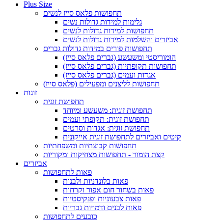
Plus Size
תחפושות פלאס סייז לנשים
גלימות למידות גדולות נשים
תחפושות למידות גדולות לנשים
אביזרים והשלמות למידות גדולות לנשים
תחפושות פורים במידות גדולות גברים
הומוריסטי ומשעשע (גברים פלאס סייז)
תחפושות תקופתיות (גברים פלאס סייז)
אגדות ועמים (גברים פלאס סייז)
תחפושות לליצנים ומפעילים (פלאס סייז)
זוגות
תחפושת זוגית
תחפושת זוגית: משעשע ומיוחד
תחפושת זוגית: תקופתי ועמים
תחפושת זוגית: אגדות וסרטים
קיטים ואביזרים לתחפושת זוגית אייקונית
תחפושות קבוצתיות ומשפחתיות
קצת הומור - תחפושות מצחיקות ומקוריות
אביזרים
פאות לתחפושות
פאות בלונדניות ולבנות
פאות בשחור חום אפור וקרחות
פאות צבעוניות ופנקיסטיות
פאות לבנים ודמויות גבריות
כובעים לתחפושות