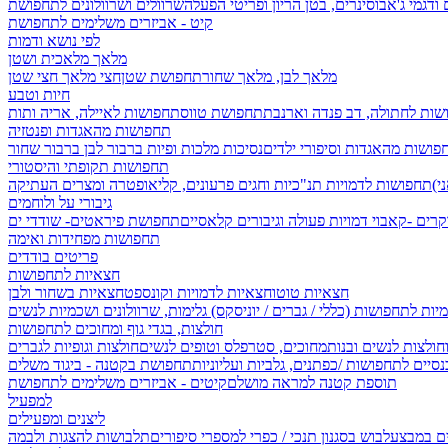
 ודגמי ג'אבו
סינרים, בטן הריון ופריטי הפעלה
שרוולים ושרוולונים לתחפושת
קיט - אביזרים משלימים לתחפושת
לפי נושא ודמות
מלאך מלאכית ושטן
מלאך לבן, מלאך שחור
תחפושת שטן
חצי מלאך חצי שטן
חיות וטבע
שות לחתולה, דב פנדה וארנבת
תחפושת טווס
תחפושות לאיילה, אריה ותות
תחפושות מהאגדות ופנטזיה
פושות מהאגדות וסיפורי ילדים
נסיכות מלכות ופיות
ברבור לבן ברבור שחור
תחפושות תקופתי והיסטורי
תחפושות לדמויות תנ"כיות וחגים
פרעונים, קליאופטרה ומצרים העתיקה
גיבורי על ולוחמים
קרים -קאבוי
דמויות פעולה וגיבורים קלאסיים
תחפושת פיראטים- שודדי ים
תחפושות מפחידות ואימה
פריטים בודדים
חצאיות לתחפושות
חצאיות טוטו
חצאיות לדמויות וקונספט
חצאיות בשחור ולבן
יות לתחפושות (כללי / גברים / יוניסקס)
גלימות, שרוולונים ושכמיות לנשים
חולצות, בגדי גוף ומחוכים לתחפושות
וחולצות לנשים ובנות
מחוכים, סטרפלס וטופים לנשים
חולצות וגופיות לגברים
סיים לתחפושות /
כפתנים, גלביות ועליוניות
תחפושת בקטנה - ביגוד משלים
תוספת קטנה למראה מושלם
קיטים - אביזרים משלימים לתחפושת
למפעיל
ליצנים ומפעילים
ים במבצע
לבוש בסגנון תנכי / כפרי
למספרי סיפורים
תלבושות להצגות ולבמה