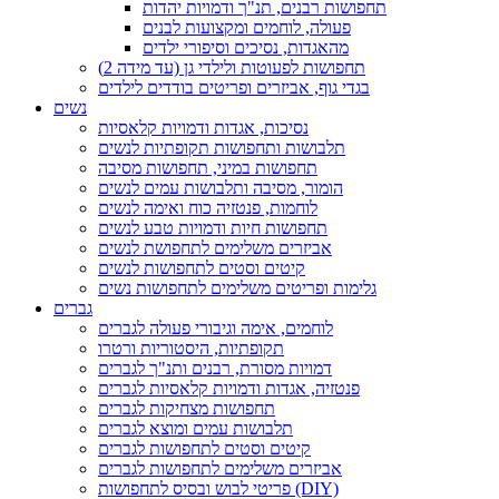
תחפושות רבנים, תנ"ך ודמויות יהדות
פעולה, לוחמים ומקצועות לבנים
מהאגדות, נסיכים וסיפורי ילדים
תחפושות לפעוטות ולילדי גן (עד מידה 2)
בגדי גוף, אביזרים ופריטים בודדים לילדים
נשים
נסיכות, אגדות ודמויות קלאסיות
תלבושות ותחפושות תקופתיות לנשים
תחפושות במיני, תחפושות מסיבה
הומור, מסיבה ותלבושות עמים לנשים
לוחמות, פנטזיה כוח ואימה לנשים
תחפושות חיות ודמויות טבע לנשים
אביזרים משלימים לתחפושת לנשים
קיטים וסטים לתחפושות לנשים
גלימות ופריטים משלימים לתחפושות נשים
גברים
לוחמים, אימה וגיבורי פעולה לגברים
תקופתיות, היסטוריות ורטרו
דמויות מסורת, רבנים ותנ"ך לגברים
פנטזיה, אגדות ודמויות קלאסיות לגברים
תחפושות מצחיקות לגברים
תלבושות עמים ומוצא לגברים
קיטים וסטים לתחפושות לגברים
אביזרים משלימים לתחפושות לגברים
פריטי לבוש ובסיס לתחפושות (DIY)