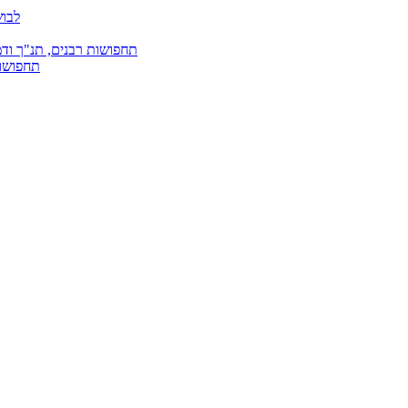
לבוש
תחפושות רבנים, תנ"ך ודמ
תחפושות 