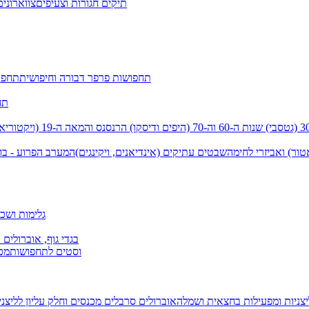
תיקים חגורות וצעיפים
צווארונים
תחפושות פרפר דבורה וחיפושית
תחפו
תח
שנות ה-60 וה-70 (היפים ודיסקו)
הרנסנס והמאה ה-19 (ויקטוריאני)
טור) ואביזרי לחימה
שבטים עתיקים (אינדיאנים, ויקינגים)
המערב הפרוע - בו
גלימות ושכמ
בגדי גוף, אוברולים 
וסטים לתחפושות
מכנ
יצניות ומפעילות בחצאית ושמלה
אוברולים סרבלים מכנסים וחלק עליון
לליצנ