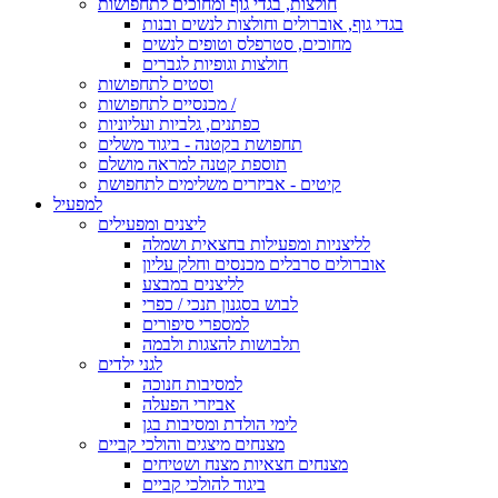
חולצות, בגדי גוף ומחוכים לתחפושות
בגדי גוף, אוברולים וחולצות לנשים ובנות
מחוכים, סטרפלס וטופים לנשים
חולצות וגופיות לגברים
וסטים לתחפושות
מכנסיים לתחפושות /
כפתנים, גלביות ועליוניות
תחפושת בקטנה - ביגוד משלים
תוספת קטנה למראה מושלם
קיטים - אביזרים משלימים לתחפושת
למפעיל
ליצנים ומפעילים
לליצניות ומפעילות בחצאית ושמלה
אוברולים סרבלים מכנסים וחלק עליון
לליצנים במבצע
לבוש בסגנון תנכי / כפרי
למספרי סיפורים
תלבושות להצגות ולבמה
לגני ילדים
למסיבות חנוכה
אביזרי הפעלה
לימי הולדת ומסיבות בגן
מצנחים מיצגים והולכי קביים
מצנחים חצאיות מצנח ושטיחים
ביגוד להולכי קביים