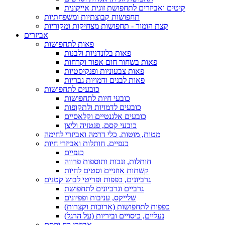
קיטים ואביזרים לתחפושת זוגית אייקונית
תחפושות קבוצתיות ומשפחתיות
קצת הומור - תחפושות מצחיקות ומקוריות
אביזרים
פאות לתחפושות
פאות בלונדניות ולבנות
פאות בשחור חום אפור וקרחות
פאות צבעוניות ופנקיסטיות
פאות לבנים ודמויות גבריות
כובעים לתחפושות
כובעי חיות לתחפושות
כובעים לדמויות ולתקופות
כובעים אלגנטיים וקלאסיים
כובעי קסם, פנטזיה וליצן
מטות, מוטות, כלי דרמה ואביזרי לחימה
כנפיים, חותלות ואביזרי חיות
כנפיים
חותלות, זנבות ותוספות פרווה
קשתות אוזניים וסטים לחיות
גרביונים, כפפות ופריטי לבוש קטנים
גרביים וגרביונים לתחפושת
שלייקס, עניבות ופפיונים
כפפות לתחפושות (ארוכות וקצרות)
נעליים, כיסויים וביריות (על הרגל)
אביזרי כח וקסם