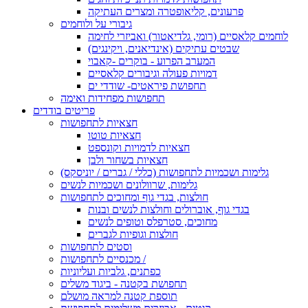
פרעונים, קליאופטרה ומצרים העתיקה
גיבורי על ולוחמים
לוחמים קלאסיים (רומי, גלדיאטור) ואביזרי לחימה
שבטים עתיקים (אינדיאנים, ויקינגים)
המערב הפרוע - בוקרים -קאבוי
דמויות פעולה וגיבורים קלאסיים
תחפושת פיראטים- שודדי ים
תחפושות מפחידות ואימה
פריטים בודדים
חצאיות לתחפושות
חצאיות טוטו
חצאיות לדמויות וקונספט
חצאיות בשחור ולבן
גלימות ושכמיות לתחפושות (כללי / גברים / יוניסקס)
גלימות, שרוולונים ושכמיות לנשים
חולצות, בגדי גוף ומחוכים לתחפושות
בגדי גוף, אוברולים וחולצות לנשים ובנות
מחוכים, סטרפלס וטופים לנשים
חולצות וגופיות לגברים
וסטים לתחפושות
מכנסיים לתחפושות /
כפתנים, גלביות ועליוניות
תחפושת בקטנה - ביגוד משלים
תוספת קטנה למראה מושלם