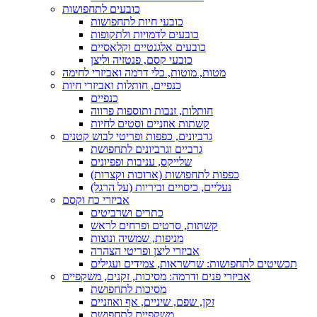
כובעים לתחפושות
כובעי חיות לתחפושות
כובעים לדמויות ולתקופות
כובעים אלגנטיים וקלאסיים
כובעי קסם, פנטזיה וליצן
מטות, מוטות, כלי דרמה ואביזרי לחימה
כנפיים, חותלות ואביזרי חיות
כנפיים
חותלות, זנבות ותוספות פרווה
קשתות אוזניים וסטים לחיות
גרביונים, כפפות ופריטי לבוש קטנים
גרביים וגרביונים לתחפושת
שלייקס, עניבות ופפיונים
כפפות לתחפושות (ארוכות וקצרות)
נעליים, כיסויים וביריות (על הרגל)
אביזרי כח וקסם
כתרים ושרביטים
קשתות, סרטים ופרחים לראש
מניפות, שמשיה ונוצות
אביזרי ליצן ופריטי הצהרה
תכשיטים לתחפושות: שרשראות, צמידים ועגילים
אביזרי פנים ודרמה: מסיכות, זקנים, משקפיים
מסיכות לתחפושת
זקן, שפם, שיניים, אף ואוזניים
משקפיים לתחפושת