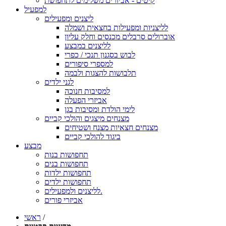
קיטים - אביזרים משלימים לתחפושת
למפעיל
ליצנים ומפעילים
לליצניות ומפעילות בחצאית ושמלה
אוברולים סרבלים מכנסים וחלק עליון
לליצנים במבצע
לבוש בסגנון תנכי / כפרי
למספרי סיפורים
תלבושות להצגות ולבמה
לגני ילדים
למסיבות חנוכה
אביזרי הפעלה
לימי הולדת ומסיבות בגן
מצנחים מיצגים והולכי קביים
מצנחים חצאיות מצנח ושטיחים
ביגוד להולכי קביים
מבצע
תחפושות בנות
תחפושות בנים
תחפושות ילדות
תחפושות ילדים
לליצנים ולמפעילים.
אביזרי פורים
/
ראשי