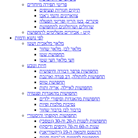
פריטי תפירה מיוחדים
תיקים חגורות וצעיפים
צווארונים ודגמי ג'אבו
סינרים, בטן הריון ופריטי הפעלה
שרוולים ושרוולונים לתחפושת
קיט - אביזרים משלימים לתחפושת
לפי נושא ודמות
מלאך מלאכית ושטן
מלאך לבן, מלאך שחור
תחפושת שטן
חצי מלאך חצי שטן
חיות וטבע
תחפושות פרפר דבורה וחיפושית
תחפושות לחתולה, דב פנדה וארנבת
תחפושת טווס
תחפושות לאיילה, אריה ותות
תחפושות מהאגדות ופנטזיה
תחפושות מהאגדות וסיפורי ילדים
נסיכות מלכות ופיות
ברבור לבן ברבור שחור
תחפושות תקופתי והיסטורי
תחפושות לשנות ה-20 וה-30 (גטסבי)
שנות ה-60 וה-70 (היפים ודיסקו)
הרנסנס והמאה ה-19 (ויקטוריאני)
תחפושות לדמויות תנ"כיות וחגים