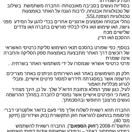
המידע ושמירתו
בסודיות נעשים בסביבה מאובטחת- החברה משתמשת בשילוב
של טכנולוגיות אבטחה, לרבות הגנה על האתר באמצעות
טכנולוגיות הצפנהSSL,
נוהלי אבטחה ואמצעים ארגוניים אחרים בכדי להגן על המידע מפני
גישה, ו/או שימוש ו/או גילוי לבלתי מורשים בחברה ו/או צדדים
שלישיים מכח
ההסכם ו/או הדין.
בנוסף, כפי שפורט בהסכם תנאי השימוש סליקת כרטיסי האשראי
של רוכשים דרך האתר מתבצעת באמצעות ספק הסליקה והחברה
אינה שומרת
פרטי כרטיסי אשראי שנמסרו על ידי משתמשי האתר בשרתיה. .
חלק מן השימושים באתר ו/או השירותים הניתנים באתר מצריכים
הרשמה אשר במסגרתה תידרש למסור פרטים אישיים, ומבלי
לגרוע מכלליות האמור
לעיל, כגון שמך המלא וכתובת הדוא"ל שלך. על כן, הינך מצהיר
בזאת כי הפרטים אישיים אשר נמסרים לחברה במהלך ההרשמה
נעשים מרצונך החופשי ובהסכמתך.
החברה תהא רשאית לשלוח אליך מדי פעם בדואר אלקטרוני דברי
פרסומת בהתאם להוראות חוק התקשורת (בזק ושידורים) (תיקון
מס’ 40),
התשס"ח-2008 (“
חוק הספאם
”). החברה רשאית להשתמש
במידע שתמסור באתר – ובמידע שתאסוף אודות דפוסי השימוש