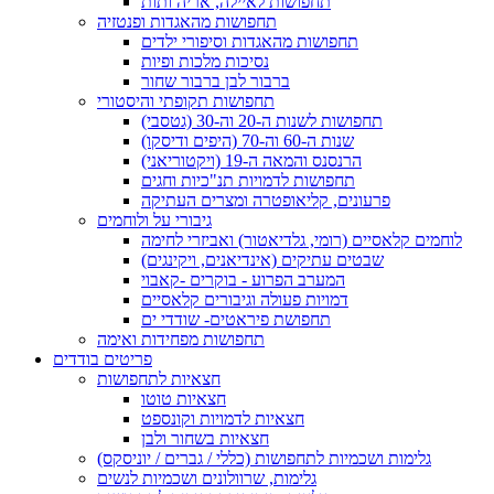
תחפושות לאיילה, אריה ותות
תחפושות מהאגדות ופנטזיה
תחפושות מהאגדות וסיפורי ילדים
נסיכות מלכות ופיות
ברבור לבן ברבור שחור
תחפושות תקופתי והיסטורי
תחפושות לשנות ה-20 וה-30 (גטסבי)
שנות ה-60 וה-70 (היפים ודיסקו)
הרנסנס והמאה ה-19 (ויקטוריאני)
תחפושות לדמויות תנ"כיות וחגים
פרעונים, קליאופטרה ומצרים העתיקה
גיבורי על ולוחמים
לוחמים קלאסיים (רומי, גלדיאטור) ואביזרי לחימה
שבטים עתיקים (אינדיאנים, ויקינגים)
המערב הפרוע - בוקרים -קאבוי
דמויות פעולה וגיבורים קלאסיים
תחפושת פיראטים- שודדי ים
תחפושות מפחידות ואימה
פריטים בודדים
חצאיות לתחפושות
חצאיות טוטו
חצאיות לדמויות וקונספט
חצאיות בשחור ולבן
גלימות ושכמיות לתחפושות (כללי / גברים / יוניסקס)
גלימות, שרוולונים ושכמיות לנשים