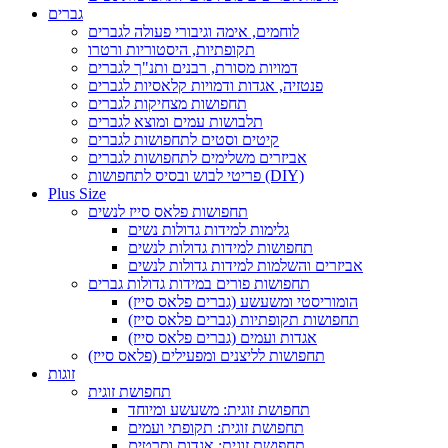
גברים
לוחמים, אימה וגיבורי פעולה לגברים
תקופתיות, היסטוריות ורטרו
דמויות מסורת, רבנים ותנ"ך לגברים
פנטזיה, אגדות ודמויות קלאסיות לגברים
תחפושות מצחיקות לגברים
תלבושות עמים ומוצא לגברים
קיטים וסטים לתחפושות לגברים
אביזרים משלימים לתחפושות לגברים
פריטי לבוש ובסיס לתחפושות (DIY)
Plus Size
תחפושות פלאס סייז לנשים
גלימות למידות גדולות נשים
תחפושות למידות גדולות לנשים
אביזרים והשלמות למידות גדולות לנשים
תחפושות פורים במידות גדולות גברים
הומוריסטי ומשעשע (גברים פלאס סייז)
תחפושות תקופתיות (גברים פלאס סייז)
אגדות ועמים (גברים פלאס סייז)
תחפושות לליצנים ומפעילים (פלאס סייז)
זוגות
תחפושת זוגית
תחפושת זוגית: משעשע ומיוחד
תחפושת זוגית: תקופתי ועמים
תחפושת זוגית: אגדות וסרטים