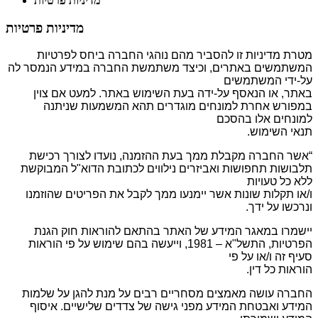
מדיניות פרטיות
מדיניות פרטיות
מטרת מדיניות זו להסביר מהם נוהגי החברה ביחס לפרטיות
המשתמשים באתרים, וכיצד משתמשת החברה במידע הנמסר לה
על-ידי המשתמשים
באתר, או הנאסף על-ידה בעת השימוש באתר. למעט אם צוין
במפורש אחרת למונחים מוגדרים תהא המשמעות שניתנה
למונחים אלו בהסכם
תנאי השימוש.
“
אשר החברה מקבלת ממך בעת ההזמנה, נועדו לצורך רכישת
תלבושות תחפושות ואביזרים נילווים לכתובת הדוא"ל המבוקשת
ללא כל טעויות
ו/או תקלות שונות אשר יימנעו ממך לקבל את הפריטים שהוזמנו
ונרכשו על ידך.
יישמרו במאגר המידע של האתר בהתאם להוראות חוק הגנת
הפרטיות, התשל"א – 1981, וייעשה בהם שימוש על פי הוראות
סעיף זה ו/או על פי
הוראות כל דין.
החברה עושה מאמצים מסחריים רבים על מנת להגן על שלמות
המידע ואבטחת המידע מפני גישה של צדדים שלישיים. איסוף