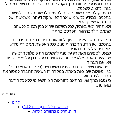
תכנים ומידע לפרסום, הנך מקנה לחברה רשיון חינם שאינו מוגבל
בזמן, להציג, לשכפל,
להעתיק, להפיץ, לשווק, לשדר, להעמיד לרשות הציבור ולעשות
בתכנים ובמידע כל שימוש אחר לפי שיקול דעתה. משמעותו של
דבר היא שאינך זכאי,
ולא תהיה זכאי בעתיד, לכל תשלום שהוא בגין תכנים כלשהם
שתמסור לחברהו/או תפרסם באתר.
המידע הנמסר על ידך כפוף להוראות מדיניות הגנת הפרטיות
בהסכם ו/או הדין, החברה תימנע, ככל האפשר, ממסירת מידע
לצדדים שלישיים במודע,
למעט לספקים וזאת רק על מנת להשלים את פעולות הרכישה
שביצעת באתר, אלא אם תהיה מחויבת לעשות כן על פי צו שיפוטי
ו/או אם תעמוד
בפני איום שינקטו כנגדה צעדים משפטיים (פליליים או אזרחיים)
בגין פעולות שביצעת באתר. במקרה זה רשאית החברה למסור את
פרטיך לצד הטוען
כי נפגע ממך ו/או בהתאם להוראות הצו השיפוטי ללא כל הודעה
מוקדמת.
קטגוריות
ילדים
תחפושות לילדות (מידות 2-12)
חיות, חרקים וציפורים לילדות