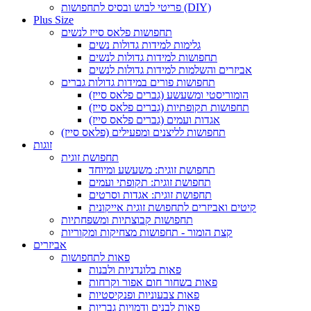
פריטי לבוש ובסיס לתחפושות (DIY)
Plus Size
תחפושות פלאס סייז לנשים
גלימות למידות גדולות נשים
תחפושות למידות גדולות לנשים
אביזרים והשלמות למידות גדולות לנשים
תחפושות פורים במידות גדולות גברים
הומוריסטי ומשעשע (גברים פלאס סייז)
תחפושות תקופתיות (גברים פלאס סייז)
אגדות ועמים (גברים פלאס סייז)
תחפושות לליצנים ומפעילים (פלאס סייז)
זוגות
תחפושת זוגית
תחפושת זוגית: משעשע ומיוחד
תחפושת זוגית: תקופתי ועמים
תחפושת זוגית: אגדות וסרטים
קיטים ואביזרים לתחפושת זוגית אייקונית
תחפושות קבוצתיות ומשפחתיות
קצת הומור - תחפושות מצחיקות ומקוריות
אביזרים
פאות לתחפושות
פאות בלונדניות ולבנות
פאות בשחור חום אפור וקרחות
פאות צבעוניות ופנקיסטיות
פאות לבנים ודמויות גבריות