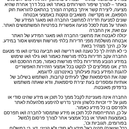
באתר – לצורך שיפור השירותים באתר ו/או בכל דרך אחרת שהיא
מציעה, ליצירת קשר איתך במקרה הצורך בהתאם להוראות חוק
הספאם, או
מקדישה משאבים ונוקטת באמצעי אבטחה
שונים למניעת חדירה למחשבי החברה ו/או מאגר המידע של
האתר על מנת לסכל פגיעה אפשרית בפרטיות המשתמשים האתר.
עם זאת, אין החברה
יכולה לאבטח את מחשבי החברה ו/או מאגר המידע של האתר
אבטחה מושלמת מפני חדירות בלתי מורשות ושימוש אסור במידע.
על כן, הינך מצהיר בזאת
כי לא תהיה לך כל טענה ו/או דרישה ו/או תביעה נגדינו ו/או מי מטעם
החברה עקב חדירות בלתי מורשות כאמור ו/או גילוי ו/או שימוש
במידע הנובע מחדירות בלתי מורשות כאמור, מכח ההסכם ו/או
הדין. אנו ממליצים לך לנקוט בכל אמצעי הזהירות האפשריים
להגנת המידע בעת פעילותך באינטרנט. לדוגמא,
שנה את הסיסמאות ש
ל
ך לעיתים קרובות, השתמש בשילוב של
אותיות ומספרים בעת יצירת סיסמאות, וודא שאתה משתמש
בדפדפן מאובטח
.
החברה אינה מעוניינת לקבל ממך כל תוכן או מידע שהינו סודי או
מוגן על ידי זכויות כלשהן והינך נדרש להימנע מלהעלות לאתר
ולפרסם בו כל מידע כאמור.
על כן, ההתייחסות לכל תוכן או מידע שתמסור לחברה ו/או תפרסם
באמצעות האתר או בכל אמצעי אחר לצורך פרסום (למשל
בפורומים, תגוביות וכו’,
ככל שישנם) תהיה כאל מידע לא סודי ולא קנייני. דע, כי במשלוח