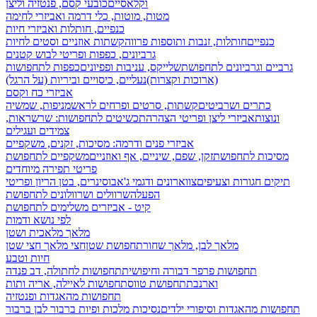
וקלאסיים
כובעי קסם, פנטזיה וליצן
מטות, מוטות, כלי דרמה ואביזרי לחימה
כנפיים, חותלות ואביזרי חיות
כנפיים
חותלות, זנבות ותוספות פרווה
קשתות אוזניים וסטים לחיות
גרביונים, כפפות ופריטי לבוש קטנים
גרביים וגרביונים לתחפושת
שלייקס, עניבות ופפיונים
כפפות לתחפושות
(ארוכות וקצרות)
נעליים, כיסויים וביריות (על הרגל)
אביזרי כח וקסם
כתרים ושרביטים
קשתות, סרטים ופרחים לראש
מניפות, שמשיה
ונוצות
אביזרי ליצן ופריטי הצהרה
תכשיטים לתחפושות: שרשראות,
צמידים ועגילים
אביזרי פנים ודרמה: מסיכות, זקנים, משקפיים
מסיכות לתחפושת
זקן, שפם, שיניים, אף ואוזניים
משקפיים לתחפושת
פריטי תפירה מיוחדים
תיקים חגורות וצעיפים
צווארונים ודגמי ג'אבו
סינרים, בטן הריון ופריטי
הפעלה
שרוולים ושרוולונים לתחפושת
קיט - אביזרים משלימים לתחפושת
לפי נושא ודמות
מלאך מלאכית ושטן
מלאך לבן, מלאך שחור
תחפושת שטן
חצי מלאך חצי שטן
חיות וטבע
תחפושות פרפר דבורה וחיפושית
תחפושות לחתולה, דב פנדה
וארנבת
תחפושת טווס
תחפושות לאיילה, אריה ותות
תחפושות מהאגדות ופנטזיה
תחפושות מהאגדות וסיפורי ילדים
נסיכות מלכות ופיות
ברבור לבן ברבור