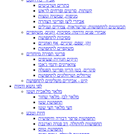
כתרים ושרביטים
קשתות, סרטים ופרחים לראש
מניפות, שמשיה ונוצות
אביזרי ליצן ופריטי הצהרה
תכשיטים לתחפושות: שרשראות, צמידים ועגילים
אביזרי פנים ודרמה: מסיכות, זקנים, משקפיים
מסיכות לתחפושת
זקן, שפם, שיניים, אף ואוזניים
משקפיים לתחפושת
פריטי תפירה מיוחדים
תיקים חגורות וצעיפים
צווארונים ודגמי ג'אבו
סינרים, בטן הריון ופריטי הפעלה
שרוולים ושרוולונים לתחפושת
קיט - אביזרים משלימים לתחפושת
לפי נושא ודמות
מלאך מלאכית ושטן
מלאך לבן, מלאך שחור
תחפושת שטן
חצי מלאך חצי שטן
חיות וטבע
תחפושות פרפר דבורה וחיפושית
תחפושות לחתולה, דב פנדה וארנבת
תחפושת טווס