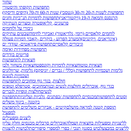
שחור
תחפושות תקופתי והיסטורי
תחפושות לשנות ה-20 וה-30 (גטסבי)
שנות ה-60 וה-70 (היפים ודיסקו)
הרנסנס והמאה ה-19 (ויקטוריאני)
תחפושות לדמויות תנ"כיות וחגים
פרעונים, קליאופטרה ומצרים העתיקה
גיבורי על ולוחמים
לוחמים קלאסיים (רומי, גלדיאטור) ואביזרי לחימה
שבטים עתיקים
(אינדיאנים, ויקינגים)
המערב הפרוע - בוקרים -קאבוי
דמויות פעולה
וגיבורים קלאסיים
תחפושת פיראטים- שודדי ים
תחפושות מפחידות ואימה
פריטים בודדים
חצאיות לתחפושות
חצאיות טוטו
חצאיות לדמויות וקונספט
חצאיות בשחור ולבן
גלימות ושכמיות לתחפושות (כללי / גברים / יוניסקס)
גלימות, שרוולונים
ושכמיות לנשים
חולצות, בגדי גוף ומחוכים לתחפושות
בגדי גוף, אוברולים וחולצות לנשים ובנות
מחוכים, סטרפלס וטופים
לנשים
חולצות וגופיות לגברים
וסטים לתחפושות
מכנסיים לתחפושות /
כפתנים, גלביות ועליוניות
תחפושת
בקטנה - ביגוד משלים
תוספת קטנה למראה מושלם
קיטים - אביזרים משלימים לתחפושת
למפעיל
ליצנים ומפעילים
לליצניות ומפעילות בחצאית ושמלה
אוברולים סרבלים מכנסים וחלק עליון
לליצנים במבצע
לבוש בסגנון תנכי / כפרי
למספרי סיפורים
תלבושות להצגות