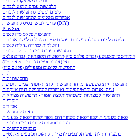
תחפושות מצחיקות לגברים
תלבושות עמים ומוצא לגברים
קיטים וסטים לתחפושות לגברים
אביזרים משלימים לתחפושות לגברים
פריטי לבוש ובסיס לתחפושות (DIY)
Plus Size
תחפושות פלאס סייז לנשים
גלימות למידות גדולות נשים
תחפושות למידות גדולות לנשים
אביזרים
והשלמות למידות גדולות לנשים
תחפושות פורים במידות גדולות גברים
הומוריסטי ומשעשע (גברים פלאס סייז)
תחפושות תקופתיות (גברים פלאס
סייז)
אגדות ועמים (גברים פלאס סייז)
תחפושות לליצנים ומפעילים (פלאס סייז)
זוגות
תחפושת זוגית
תחפושת זוגית: משעשע ומיוחד
תחפושת זוגית: תקופתי ועמים
תחפושת
זוגית: אגדות וסרטים
קיטים ואביזרים לתחפושת זוגית אייקונית
תחפושות קבוצתיות ומשפחתיות
קצת הומור - תחפושות מצחיקות
ומקוריות
אביזרים
פאות לתחפושות
פאות בלונדניות ולבנות
פאות בשחור חום אפור וקרחות
פאות צבעוניות
ופנקיסטיות
פאות לבנים ודמויות גבריות
כובעים לתחפושות
כובעי חיות לתחפושות
כובעים לדמויות ולתקופות
כובעים אלגנטיים