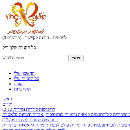
לפרטים - היכנס לקישור
(0 פריטים) -
סל הקניות שלך ריק
חיפוש:
חיפוש
החשבון שלי
סל הקניות שלי
קופה
התחברות
ראשי
ילדים
תחפושות לילדות (מידות 2-12)
 וציפורים לילדות
עמים פנטזיה ודמויות כוח
נסיכות, אגדות ודמויות קלאסיות
תחפושות לנערות (מידות 12-16)
חביבות לנערות
פנטזיה, כוח ודמויות עולם לנערות
דמויות קלאסיות וטרנדיות