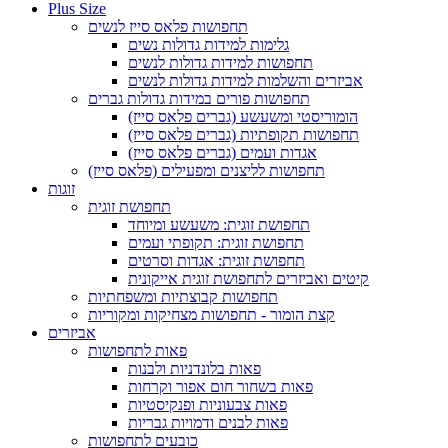
Plus Size
תחפושות פלאס סייז לנשים
גלימות למידות גדולות נשים
תחפושות למידות גדולות לנשים
אביזרים והשלמות למידות גדולות לנשים
תחפושות פורים במידות גדולות גברים
הומוריסטי ומשעשע (גברים פלאס סייז)
תחפושות תקופתיות (גברים פלאס סייז)
אגדות ועמים (גברים פלאס סייז)
תחפושות לליצנים ומפעילים (פלאס סייז)
זוגות
תחפושת זוגית
תחפושת זוגית: משעשע ומיוחד
תחפושת זוגית: תקופתי ועמים
תחפושת זוגית: אגדות וסרטים
קיטים ואביזרים לתחפושת זוגית אייקונית
תחפושות קבוצתיות ומשפחתיות
קצת הומור - תחפושות מצחיקות ומקוריות
אביזרים
פאות לתחפושות
פאות בלונדניות ולבנות
פאות בשחור חום אפור וקרחות
פאות צבעוניות ופנקיסטיות
פאות לבנים ודמויות גבריות
כובעים לתחפושות