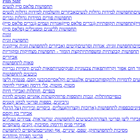
Plus Size
תחפושות פלאס סייז לנשים
שים
תחפושות למידות גדולות לנשים
אביזרים והשלמות למידות גדולות לנשים
תחפושות פורים במידות גדולות גברים
ז)
תחפושות תקופתיות (גברים פלאס סייז)
אגדות ועמים (גברים פלאס סייז)
תחפושות לליצנים ומפעילים (פלאס סייז)
זוגות
תחפושת זוגית
מים
תחפושת זוגית: אגדות וסרטים
קיטים ואביזרים לתחפושת זוגית אייקונית
תחפושות קבוצתיות ומשפחתיות
קצת הומור - תחפושות מצחיקות ומקוריות
אביזרים
פאות לתחפושות
ר חום אפור וקרחות
פאות צבעוניות ופנקיסטיות
פאות לבנים ודמויות גבריות
כובעים לתחפושות
ים לדמויות ולתקופות
כובעים אלגנטיים וקלאסיים
כובעי קסם, פנטזיה וליצן
מטות, מוטות, כלי דרמה ואביזרי לחימה
כנפיים, חותלות ואביזרי חיות
כנפיים
חותלות, זנבות ותוספות פרווה
קשתות אוזניים וסטים לחיות
גרביונים, כפפות ופריטי לבוש קטנים
ונים
כפפות לתחפושות (ארוכות וקצרות)
נעליים, כיסויים וביריות (על הרגל)
אביזרי כח וקסם
ביזרי ליצן ופריטי הצהרה
תכשיטים לתחפושות: שרשראות, צמידים ועגילים
אביזרי פנים ודרמה: מסיכות, זקנים, משקפיים
מסיכות לתחפושת
זקן, שפם, שיניים, אף ואוזניים
משקפיים לתחפושת
פריטי תפירה מיוחדים