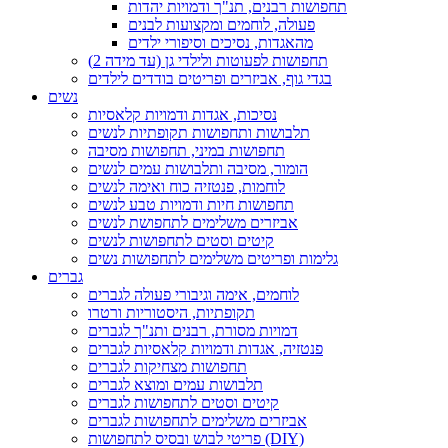
תחפושות רבנים, תנ"ך ודמויות יהדות
פעולה, לוחמים ומקצועות לבנים
מהאגדות, נסיכים וסיפורי ילדים
תחפושות לפעוטות ולילדי גן (עד מידה 2)
בגדי גוף, אביזרים ופריטים בודדים לילדים
נשים
נסיכות, אגדות ודמויות קלאסיות
תלבושות ותחפושות תקופתיות לנשים
תחפושות במיני, תחפושות מסיבה
הומור, מסיבה ותלבושות עמים לנשים
לוחמות, פנטזיה כוח ואימה לנשים
תחפושות חיות ודמויות טבע לנשים
אביזרים משלימים לתחפושת לנשים
קיטים וסטים לתחפושות לנשים
גלימות ופריטים משלימים לתחפושות נשים
גברים
לוחמים, אימה וגיבורי פעולה לגברים
תקופתיות, היסטוריות ורטרו
דמויות מסורת, רבנים ותנ"ך לגברים
פנטזיה, אגדות ודמויות קלאסיות לגברים
תחפושות מצחיקות לגברים
תלבושות עמים ומוצא לגברים
קיטים וסטים לתחפושות לגברים
אביזרים משלימים לתחפושות לגברים
פריטי לבוש ובסיס לתחפושות (DIY)