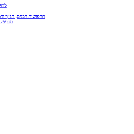
לבוש
תחפושות רבנים, תנ"ך ודמ
תחפושות 