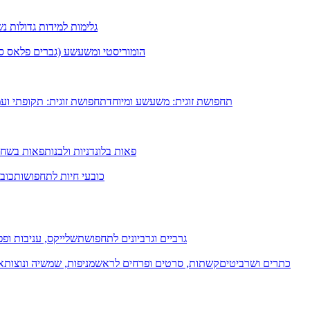
גלימות למידות גדולות נ
הומוריסטי ומשעשע (גברים פלאס סיי
תחפושת זוגית: משעשע ומיוחד
תחפושת זוגית: תקופתי וע
פאות בלונדניות ולבנות
פאות בשחו
כובעי חיות לתחפושות
כובע
גרביים וגרביונים לתחפושת
שלייקס, עניבות ופפי
כתרים ושרביטים
קשתות, סרטים ופרחים לראש
מניפות, שמשיה ונוצות
א