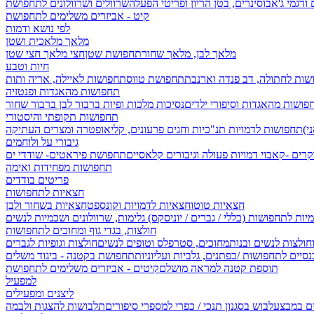
 ודגמי ג'אבו
סינרים, בטן הריון ופריטי הפעלה
שרוולים ושרוולונים לתחפושת
קיט - אביזרים משלימים לתחפושת
לפי נושא ודמות
מלאך מלאכית ושטן
מלאך לבן, מלאך שחור
תחפושת שטן
חצי מלאך חצי שטן
חיות וטבע
שות לחתולה, דב פנדה וארנבת
תחפושת טווס
תחפושות לאיילה, אריה ותות
תחפושות מהאגדות ופנטזיה
פושות מהאגדות וסיפורי ילדים
נסיכות מלכות ופיות
ברבור לבן ברבור שחור
תחפושות תקופתי והיסטורי
תחפושות לדמויות תנ"כיות וחגים
פרעונים, קליאופטרה ומצרים העתיקה
גיבורי על ולוחמים
קרים -קאבוי
דמויות פעולה וגיבורים קלאסיים
תחפושת פיראטים- שודדי ים
תחפושות מפחידות ואימה
פריטים בודדים
חצאיות לתחפושות
חצאיות טוטו
חצאיות לדמויות וקונספט
חצאיות בשחור ולבן
יות לתחפושות (כללי / גברים / יוניסקס)
גלימות, שרוולונים ושכמיות לנשים
חולצות, בגדי גוף ומחוכים לתחפושות
וחולצות לנשים ובנות
מחוכים, סטרפלס וטופים לנשים
חולצות וגופיות לגברים
סיים לתחפושות /
כפתנים, גלביות ועליוניות
תחפושת בקטנה - ביגוד משלים
תוספת קטנה למראה מושלם
קיטים - אביזרים משלימים לתחפושת
למפעיל
ליצנים ומפעילים
ים במבצע
לבוש בסגנון תנכי / כפרי
למספרי סיפורים
תלבושות להצגות ולבמה