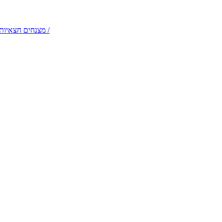
דמויות שטח והולכי קביים – תלבושות קלילות לקבלות פנים /
מצנחים חצאיות