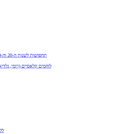
תחפושות לשנות ה-20 וה-30 (גטסבי)
לוחמים קלאסיים (רומי, גלדיא
לל