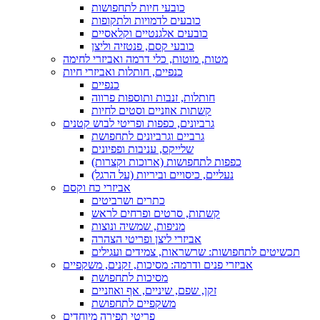
כובעי חיות לתחפושות
כובעים לדמויות ולתקופות
כובעים אלגנטיים וקלאסיים
כובעי קסם, פנטזיה וליצן
מטות, מוטות, כלי דרמה ואביזרי לחימה
כנפיים, חותלות ואביזרי חיות
כנפיים
חותלות, זנבות ותוספות פרווה
קשתות אוזניים וסטים לחיות
גרביונים, כפפות ופריטי לבוש קטנים
גרביים וגרביונים לתחפושת
שלייקס, עניבות ופפיונים
כפפות לתחפושות (ארוכות וקצרות)
נעליים, כיסויים וביריות (על הרגל)
אביזרי כח וקסם
כתרים ושרביטים
קשתות, סרטים ופרחים לראש
מניפות, שמשיה ונוצות
אביזרי ליצן ופריטי הצהרה
תכשיטים לתחפושות: שרשראות, צמידים ועגילים
אביזרי פנים ודרמה: מסיכות, זקנים, משקפיים
מסיכות לתחפושת
זקן, שפם, שיניים, אף ואוזניים
משקפיים לתחפושת
פריטי תפירה מיוחדים