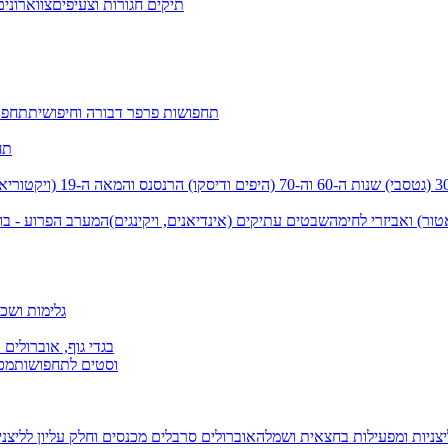
תיקים חגורות וצעיפים
צווארונים
תחפושות פרפר דבורה וחיפושית
תחפו
תח
שנות ה-60 וה-70 (היפים ודיסקו)
הרנסנס והמאה ה-19 (ויקטוריאני)
טור) ואביזרי לחימה
שבטים עתיקים (אינדיאנים, ויקינגים)
המערב הפרוע - בו
גלימות ושכמ
בגדי גוף, אוברולים 
וסטים לתחפושות
מכנ
יצניות ומפעילות בחצאית ושמלה
אוברולים סרבלים מכנסים וחלק עליון
לליצנ