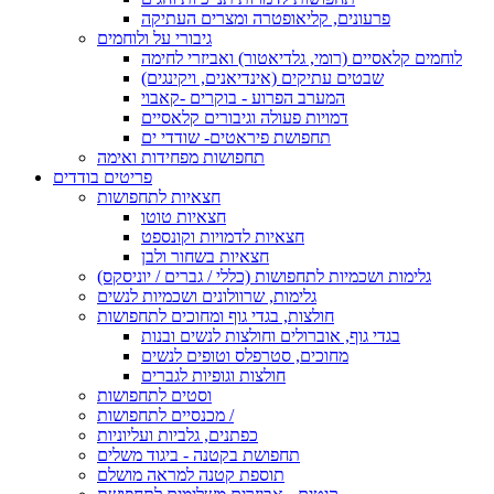
פרעונים, קליאופטרה ומצרים העתיקה
גיבורי על ולוחמים
לוחמים קלאסיים (רומי, גלדיאטור) ואביזרי לחימה
שבטים עתיקים (אינדיאנים, ויקינגים)
המערב הפרוע - בוקרים -קאבוי
דמויות פעולה וגיבורים קלאסיים
תחפושת פיראטים- שודדי ים
תחפושות מפחידות ואימה
פריטים בודדים
חצאיות לתחפושות
חצאיות טוטו
חצאיות לדמויות וקונספט
חצאיות בשחור ולבן
גלימות ושכמיות לתחפושות (כללי / גברים / יוניסקס)
גלימות, שרוולונים ושכמיות לנשים
חולצות, בגדי גוף ומחוכים לתחפושות
בגדי גוף, אוברולים וחולצות לנשים ובנות
מחוכים, סטרפלס וטופים לנשים
חולצות וגופיות לגברים
וסטים לתחפושות
מכנסיים לתחפושות /
כפתנים, גלביות ועליוניות
תחפושת בקטנה - ביגוד משלים
תוספת קטנה למראה מושלם