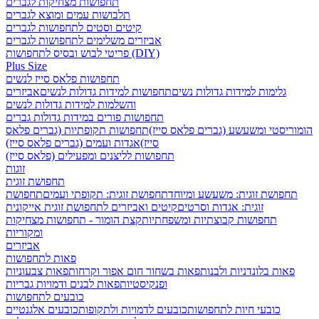
תחפושות מצחיקות לגברים
תלבושות עמים ומוצא לגברים
קיטים וסטים לתחפושות לגברים
אביזרים משלימים לתחפושות לגברים
פריטי לבוש ובסיס לתחפושות (DIY)
Plus Size
תחפושות פלאס סייז לנשים
גלימות למידות גדולות נשים
תחפושות למידות גדולות לנשים
אביזרים
והשלמות למידות גדולות לנשים
תחפושות פורים במידות גדולות גברים
הומוריסטי ומשעשע (גברים פלאס סייז)
תחפושות תקופתיות (גברים פלאס
סייז)
אגדות ועמים (גברים פלאס סייז)
תחפושות לליצנים ומפעילים (פלאס סייז)
זוגות
תחפושת זוגית
תחפושת זוגית: משעשע ומיוחד
תחפושת זוגית: תקופתי ועמים
תחפושת
זוגית: אגדות וסרטים
קיטים ואביזרים לתחפושת זוגית אייקונית
תחפושות קבוצתיות ומשפחתיות
קצת הומור - תחפושות מצחיקות
ומקוריות
אביזרים
פאות לתחפושות
פאות בלונדניות ולבנות
פאות בשחור חום אפור וקרחות
פאות צבעוניות
ופנקיסטיות
פאות לבנים ודמויות גבריות
כובעים לתחפושות
כובעי חיות לתחפושות
כובעים לדמויות ולתקופות
כובעים אלגנטיים