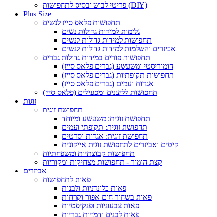
פריטי לבוש ובסיס לתחפושות (DIY)
Plus Size
תחפושות פלאס סייז לנשים
גלימות למידות גדולות נשים
תחפושות למידות גדולות לנשים
אביזרים והשלמות למידות גדולות לנשים
תחפושות פורים במידות גדולות גברים
הומוריסטי ומשעשע (גברים פלאס סייז)
תחפושות תקופתיות (גברים פלאס סייז)
אגדות ועמים (גברים פלאס סייז)
תחפושות לליצנים ומפעילים (פלאס סייז)
זוגות
תחפושת זוגית
תחפושת זוגית: משעשע ומיוחד
תחפושת זוגית: תקופתי ועמים
תחפושת זוגית: אגדות וסרטים
קיטים ואביזרים לתחפושת זוגית אייקונית
תחפושות קבוצתיות ומשפחתיות
קצת הומור - תחפושות מצחיקות ומקוריות
אביזרים
פאות לתחפושות
פאות בלונדניות ולבנות
פאות בשחור חום אפור וקרחות
פאות צבעוניות ופנקיסטיות
פאות לבנים ודמויות גבריות