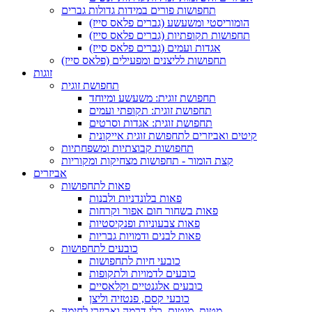
תחפושות פורים במידות גדולות גברים
הומוריסטי ומשעשע (גברים פלאס סייז)
תחפושות תקופתיות (גברים פלאס סייז)
אגדות ועמים (גברים פלאס סייז)
תחפושות לליצנים ומפעילים (פלאס סייז)
זוגות
תחפושת זוגית
תחפושת זוגית: משעשע ומיוחד
תחפושת זוגית: תקופתי ועמים
תחפושת זוגית: אגדות וסרטים
קיטים ואביזרים לתחפושת זוגית אייקונית
תחפושות קבוצתיות ומשפחתיות
קצת הומור - תחפושות מצחיקות ומקוריות
אביזרים
פאות לתחפושות
פאות בלונדניות ולבנות
פאות בשחור חום אפור וקרחות
פאות צבעוניות ופנקיסטיות
פאות לבנים ודמויות גבריות
כובעים לתחפושות
כובעי חיות לתחפושות
כובעים לדמויות ולתקופות
כובעים אלגנטיים וקלאסיים
כובעי קסם, פנטזיה וליצן
מטות, מוטות, כלי דרמה ואביזרי לחימה