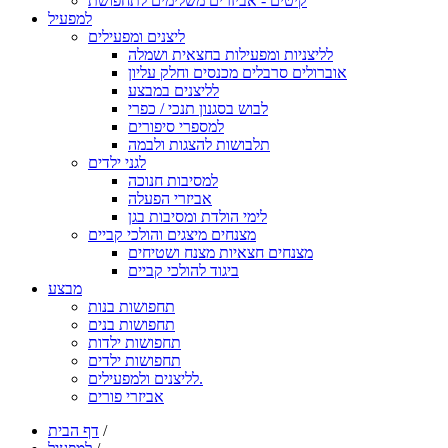
קיטים - אביזרים משלימים לתחפושת
למפעיל
ליצנים ומפעילים
לליצניות ומפעילות בחצאית ושמלה
אוברולים סרבלים מכנסים וחלק עליון
לליצנים במבצע
לבוש בסגנון תנכי / כפרי
למספרי סיפורים
תלבושות להצגות ולבמה
לגני ילדים
למסיבות חנוכה
אביזרי הפעלה
לימי הולדת ומסיבות בגן
מצנחים מיצגים והולכי קביים
מצנחים חצאיות מצנח ושטיחים
ביגוד להולכי קביים
מבצע
תחפושות בנות
תחפושות בנים
תחפושות ילדות
תחפושות ילדים
לליצנים ולמפעילים.
אביזרי פורים
/
דף הבית