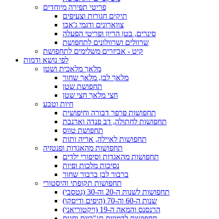
פריטי תפירה מיוחדים
תיקים חגורות וצעיפים
צווארונים ודגמי ג'אבו
סינרים, בטן הריון ופריטי הפעלה
שרוולים ושרוולונים לתחפושת
קיט - אביזרים משלימים לתחפושת
לפי נושא ודמות
מלאך מלאכית ושטן
מלאך לבן, מלאך שחור
תחפושת שטן
חצי מלאך חצי שטן
חיות וטבע
תחפושות פרפר דבורה וחיפושית
תחפושות לחתולה, דב פנדה וארנבת
תחפושת טווס
תחפושות לאיילה, אריה ותות
תחפושות מהאגדות ופנטזיה
תחפושות מהאגדות וסיפורי ילדים
נסיכות מלכות ופיות
ברבור לבן ברבור שחור
תחפושות תקופתי והיסטורי
תחפושות לשנות ה-20 וה-30 (גטסבי)
שנות ה-60 וה-70 (היפים ודיסקו)
הרנסנס והמאה ה-19 (ויקטוריאני)
תחפושות לדמויות תנ"כיות וחגים