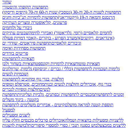
שחור
תחפושות תקופתי והיסטורי
תחפושות לשנות ה-20 וה-30 (גטסבי)
שנות ה-60 וה-70 (היפים ודיסקו)
הרנסנס והמאה ה-19 (ויקטוריאני)
תחפושות לדמויות תנ"כיות וחגים
פרעונים, קליאופטרה ומצרים העתיקה
גיבורי על ולוחמים
לוחמים קלאסיים (רומי, גלדיאטור) ואביזרי לחימה
שבטים עתיקים
(אינדיאנים, ויקינגים)
המערב הפרוע - בוקרים -קאבוי
דמויות פעולה
וגיבורים קלאסיים
תחפושת פיראטים- שודדי ים
תחפושות מפחידות ואימה
פריטים בודדים
חצאיות לתחפושות
חצאיות טוטו
חצאיות לדמויות וקונספט
חצאיות בשחור ולבן
גלימות ושכמיות לתחפושות (כללי / גברים / יוניסקס)
גלימות, שרוולונים
ושכמיות לנשים
חולצות, בגדי גוף ומחוכים לתחפושות
בגדי גוף, אוברולים וחולצות לנשים ובנות
מחוכים, סטרפלס וטופים
לנשים
חולצות וגופיות לגברים
וסטים לתחפושות
מכנסיים לתחפושות /
כפתנים, גלביות ועליוניות
תחפושת
בקטנה - ביגוד משלים
תוספת קטנה למראה מושלם
קיטים - אביזרים משלימים לתחפושת
למפעיל
ליצנים ומפעילים
לליצניות ומפעילות בחצאית ושמלה
אוברולים סרבלים מכנסים וחלק עליון
לליצנים במבצע
לבוש בסגנון תנכי / כפרי
למספרי סיפורים
תלבושות להצגות