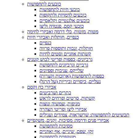
כובעים לתחפושות
כובעי חיות לתחפושות
כובעים לדמויות ולתקופות
כובעים אלגנטיים וקלאסיים
כובעי קסם, פנטזיה וליצן
מטות, מוטות, כלי דרמה ואביזרי לחימה
כנפיים, חותלות ואביזרי חיות
כנפיים
חותלות, זנבות ותוספות פרווה
קשתות אוזניים וסטים לחיות
גרביונים, כפפות ופריטי לבוש קטנים
גרביים וגרביונים לתחפושת
שלייקס, עניבות ופפיונים
כפפות לתחפושות (ארוכות וקצרות)
נעליים, כיסויים וביריות (על הרגל)
אביזרי כח וקסם
כתרים ושרביטים
קשתות, סרטים ופרחים לראש
מניפות, שמשיה ונוצות
אביזרי ליצן ופריטי הצהרה
תכשיטים לתחפושות: שרשראות, צמידים ועגילים
אביזרי פנים ודרמה: מסיכות, זקנים, משקפיים
מסיכות לתחפושת
זקן, שפם, שיניים, אף ואוזניים
משקפיים לתחפושת