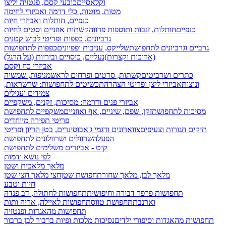
וקלאסיים
כובעי קסם, פנטזיה וליצן
מטות, מוטות, כלי דרמה ואביזרי לחימה
כנפיים, חותלות ואביזרי חיות
כנפיים
חותלות, זנבות ותוספות פרווה
קשתות אוזניים וסטים לחיות
גרביונים, כפפות ופריטי לבוש קטנים
גרביים וגרביונים לתחפושת
שלייקס, עניבות ופפיונים
כפפות לתחפושות
(ארוכות וקצרות)
נעליים, כיסויים וביריות (על הרגל)
אביזרי כח וקסם
כתרים ושרביטים
קשתות, סרטים ופרחים לראש
מניפות, שמשיה
ונוצות
אביזרי ליצן ופריטי הצהרה
תכשיטים לתחפושות: שרשראות,
צמידים ועגילים
אביזרי פנים ודרמה: מסיכות, זקנים, משקפיים
מסיכות לתחפושת
זקן, שפם, שיניים, אף ואוזניים
משקפיים לתחפושת
פריטי תפירה מיוחדים
תיקים חגורות וצעיפים
צווארונים ודגמי ג'אבו
סינרים, בטן הריון ופריטי
הפעלה
שרוולים ושרוולונים לתחפושת
קיט - אביזרים משלימים לתחפושת
לפי נושא ודמות
מלאך מלאכית ושטן
מלאך לבן, מלאך שחור
תחפושת שטן
חצי מלאך חצי שטן
חיות וטבע
תחפושות פרפר דבורה וחיפושית
תחפושות לחתולה, דב פנדה
וארנבת
תחפושת טווס
תחפושות לאיילה, אריה ותות
תחפושות מהאגדות ופנטזיה
תחפושות מהאגדות וסיפורי ילדים
נסיכות מלכות ופיות
ברבור לבן ברבור