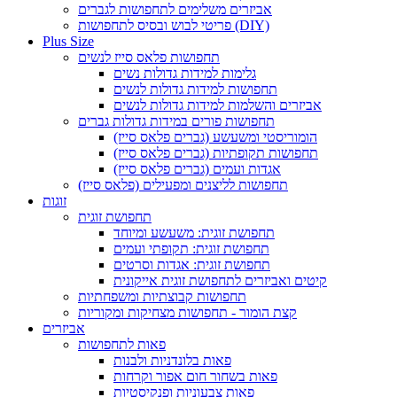
אביזרים משלימים לתחפושות לגברים
פריטי לבוש ובסיס לתחפושות (DIY)
Plus Size
תחפושות פלאס סייז לנשים
גלימות למידות גדולות נשים
תחפושות למידות גדולות לנשים
אביזרים והשלמות למידות גדולות לנשים
תחפושות פורים במידות גדולות גברים
הומוריסטי ומשעשע (גברים פלאס סייז)
תחפושות תקופתיות (גברים פלאס סייז)
אגדות ועמים (גברים פלאס סייז)
תחפושות לליצנים ומפעילים (פלאס סייז)
זוגות
תחפושת זוגית
תחפושת זוגית: משעשע ומיוחד
תחפושת זוגית: תקופתי ועמים
תחפושת זוגית: אגדות וסרטים
קיטים ואביזרים לתחפושת זוגית אייקונית
תחפושות קבוצתיות ומשפחתיות
קצת הומור - תחפושות מצחיקות ומקוריות
אביזרים
פאות לתחפושות
פאות בלונדניות ולבנות
פאות בשחור חום אפור וקרחות
פאות צבעוניות ופנקיסטיות