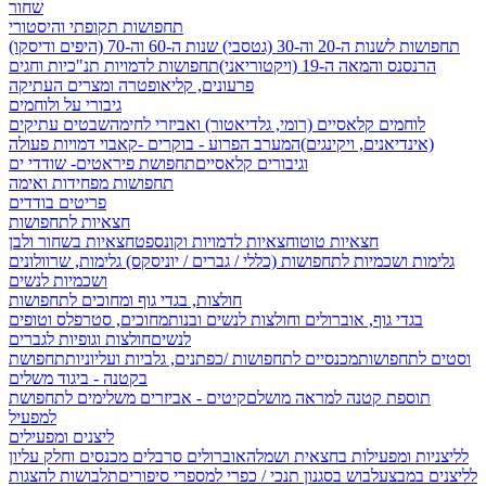
שחור
תחפושות תקופתי והיסטורי
תחפושות לשנות ה-20 וה-30 (גטסבי)
שנות ה-60 וה-70 (היפים ודיסקו)
הרנסנס והמאה ה-19 (ויקטוריאני)
תחפושות לדמויות תנ"כיות וחגים
פרעונים, קליאופטרה ומצרים העתיקה
גיבורי על ולוחמים
לוחמים קלאסיים (רומי, גלדיאטור) ואביזרי לחימה
שבטים עתיקים
(אינדיאנים, ויקינגים)
המערב הפרוע - בוקרים -קאבוי
דמויות פעולה
וגיבורים קלאסיים
תחפושת פיראטים- שודדי ים
תחפושות מפחידות ואימה
פריטים בודדים
חצאיות לתחפושות
חצאיות טוטו
חצאיות לדמויות וקונספט
חצאיות בשחור ולבן
גלימות ושכמיות לתחפושות (כללי / גברים / יוניסקס)
גלימות, שרוולונים
ושכמיות לנשים
חולצות, בגדי גוף ומחוכים לתחפושות
בגדי גוף, אוברולים וחולצות לנשים ובנות
מחוכים, סטרפלס וטופים
לנשים
חולצות וגופיות לגברים
וסטים לתחפושות
מכנסיים לתחפושות /
כפתנים, גלביות ועליוניות
תחפושת
בקטנה - ביגוד משלים
תוספת קטנה למראה מושלם
קיטים - אביזרים משלימים לתחפושת
למפעיל
ליצנים ומפעילים
לליצניות ומפעילות בחצאית ושמלה
אוברולים סרבלים מכנסים וחלק עליון
לליצנים במבצע
לבוש בסגנון תנכי / כפרי
למספרי סיפורים
תלבושות להצגות