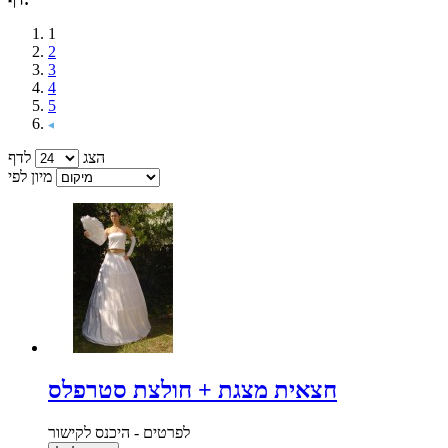
1
2
3
4
5
הצג
לדף
מיון לפי
חצאית מצגת + חולצת סטרפלס
לפרטים - היכנס לקישור