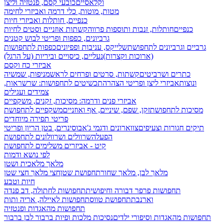
וקלאסיים
כובעי קסם, פנטזיה וליצן
מטות, מוטות, כלי דרמה ואביזרי לחימה
כנפיים, חותלות ואביזרי חיות
כנפיים
חותלות, זנבות ותוספות פרווה
קשתות אוזניים וסטים לחיות
גרביונים, כפפות ופריטי לבוש קטנים
גרביים וגרביונים לתחפושת
שלייקס, עניבות ופפיונים
כפפות לתחפושות
(ארוכות וקצרות)
נעליים, כיסויים וביריות (על הרגל)
אביזרי כח וקסם
כתרים ושרביטים
קשתות, סרטים ופרחים לראש
מניפות, שמשיה
ונוצות
אביזרי ליצן ופריטי הצהרה
תכשיטים לתחפושות: שרשראות,
צמידים ועגילים
אביזרי פנים ודרמה: מסיכות, זקנים, משקפיים
מסיכות לתחפושת
זקן, שפם, שיניים, אף ואוזניים
משקפיים לתחפושת
פריטי תפירה מיוחדים
תיקים חגורות וצעיפים
צווארונים ודגמי ג'אבו
סינרים, בטן הריון ופריטי
הפעלה
שרוולים ושרוולונים לתחפושת
קיט - אביזרים משלימים לתחפושת
לפי נושא ודמות
מלאך מלאכית ושטן
מלאך לבן, מלאך שחור
תחפושת שטן
חצי מלאך חצי שטן
חיות וטבע
תחפושות פרפר דבורה וחיפושית
תחפושות לחתולה, דב פנדה
וארנבת
תחפושת טווס
תחפושות לאיילה, אריה ותות
תחפושות מהאגדות ופנטזיה
תחפושות מהאגדות וסיפורי ילדים
נסיכות מלכות ופיות
ברבור לבן ברבור