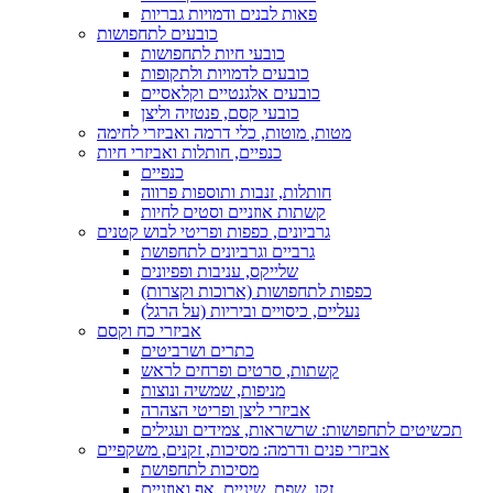
פאות לבנים ודמויות גבריות
כובעים לתחפושות
כובעי חיות לתחפושות
כובעים לדמויות ולתקופות
כובעים אלגנטיים וקלאסיים
כובעי קסם, פנטזיה וליצן
מטות, מוטות, כלי דרמה ואביזרי לחימה
כנפיים, חותלות ואביזרי חיות
כנפיים
חותלות, זנבות ותוספות פרווה
קשתות אוזניים וסטים לחיות
גרביונים, כפפות ופריטי לבוש קטנים
גרביים וגרביונים לתחפושת
שלייקס, עניבות ופפיונים
כפפות לתחפושות (ארוכות וקצרות)
נעליים, כיסויים וביריות (על הרגל)
אביזרי כח וקסם
כתרים ושרביטים
קשתות, סרטים ופרחים לראש
מניפות, שמשיה ונוצות
אביזרי ליצן ופריטי הצהרה
תכשיטים לתחפושות: שרשראות, צמידים ועגילים
אביזרי פנים ודרמה: מסיכות, זקנים, משקפיים
מסיכות לתחפושת
זקן, שפם, שיניים, אף ואוזניים