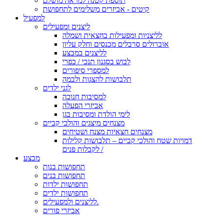
תוספת קטנה למראה מושלם
קיטים - אביזרים משלימים לתחפושת
למפעיל
ליצנים ומפעילים
לליצניות ומפעילות בחצאית ושמלה
אוברולים סרבלים מכנסים וחלק עליון
לליצנים במבצע
לבוש בסגנון תנכי / כפרי
למספרי סיפורים
תלבושות להצגות ולבמה
לגני ילדים
למסיבות חנוכה
אביזרי הפעלה
לימי הולדת ומסיבות בגן
מצנחים מיצגים והולכי קביים
מצנחים חצאיות מצנח ושטיחים
דמויות שטח והולכי קביים – תלבושות קלילות
לקבלות פנים /
מבצע
תחפושות בנות
תחפושות בנים
תחפושות ילדות
תחפושות ילדים
לליצנים ולמפעילים.
אביזרי פורים