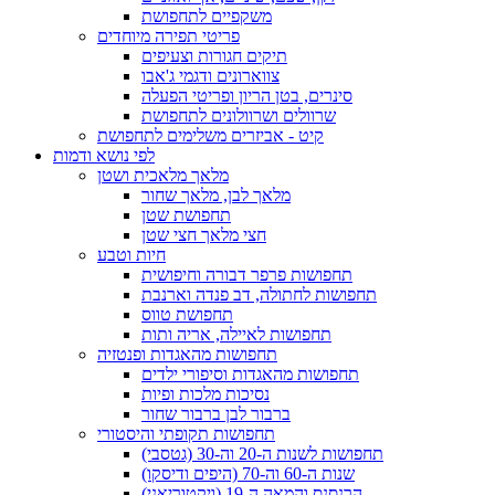
משקפיים לתחפושת
פריטי תפירה מיוחדים
תיקים חגורות וצעיפים
צווארונים ודגמי ג'אבו
סינרים, בטן הריון ופריטי הפעלה
שרוולים ושרוולונים לתחפושת
קיט - אביזרים משלימים לתחפושת
לפי נושא ודמות
מלאך מלאכית ושטן
מלאך לבן, מלאך שחור
תחפושת שטן
חצי מלאך חצי שטן
חיות וטבע
תחפושות פרפר דבורה וחיפושית
תחפושות לחתולה, דב פנדה וארנבת
תחפושת טווס
תחפושות לאיילה, אריה ותות
תחפושות מהאגדות ופנטזיה
תחפושות מהאגדות וסיפורי ילדים
נסיכות מלכות ופיות
ברבור לבן ברבור שחור
תחפושות תקופתי והיסטורי
תחפושות לשנות ה-20 וה-30 (גטסבי)
שנות ה-60 וה-70 (היפים ודיסקו)
הרנסנס והמאה ה-19 (ויקטוריאני)