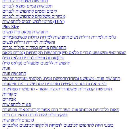
תחפושות מצחיקות לגברים
תלבושות עמים ומוצא לגברים
קיטים וסטים לתחפושות לגברים
אביזרים משלימים לתחפושות לגברים
פריטי לבוש ובסיס לתחפושות (DIY)
Plus Size
תחפושות פלאס סייז לנשים
גלימות למידות גדולות נשים
תחפושות למידות גדולות לנשים
אביזרים
והשלמות למידות גדולות לנשים
תחפושות פורים במידות גדולות גברים
הומוריסטי ומשעשע (גברים פלאס סייז)
תחפושות תקופתיות (גברים פלאס
סייז)
אגדות ועמים (גברים פלאס סייז)
תחפושות לליצנים ומפעילים (פלאס סייז)
זוגות
תחפושת זוגית
תחפושת זוגית: משעשע ומיוחד
תחפושת זוגית: תקופתי ועמים
תחפושת
זוגית: אגדות וסרטים
קיטים ואביזרים לתחפושת זוגית אייקונית
תחפושות קבוצתיות ומשפחתיות
קצת הומור - תחפושות מצחיקות
ומקוריות
אביזרים
פאות לתחפושות
פאות בלונדניות ולבנות
פאות בשחור חום אפור וקרחות
פאות צבעוניות
ופנקיסטיות
פאות לבנים ודמויות גבריות
כובעים לתחפושות
כובעי חיות לתחפושות
כובעים לדמויות ולתקופות
כובעים אלגנטיים