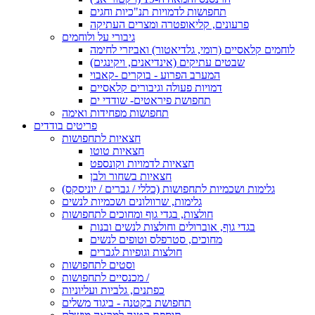
תחפושות לדמויות תנ"כיות וחגים
פרעונים, קליאופטרה ומצרים העתיקה
גיבורי על ולוחמים
לוחמים קלאסיים (רומי, גלדיאטור) ואביזרי לחימה
שבטים עתיקים (אינדיאנים, ויקינגים)
המערב הפרוע - בוקרים -קאבוי
דמויות פעולה וגיבורים קלאסיים
תחפושת פיראטים- שודדי ים
תחפושות מפחידות ואימה
פריטים בודדים
חצאיות לתחפושות
חצאיות טוטו
חצאיות לדמויות וקונספט
חצאיות בשחור ולבן
גלימות ושכמיות לתחפושות (כללי / גברים / יוניסקס)
גלימות, שרוולונים ושכמיות לנשים
חולצות, בגדי גוף ומחוכים לתחפושות
בגדי גוף, אוברולים וחולצות לנשים ובנות
מחוכים, סטרפלס וטופים לנשים
חולצות וגופיות לגברים
וסטים לתחפושות
מכנסיים לתחפושות /
כפתנים, גלביות ועליוניות
תחפושת בקטנה - ביגוד משלים