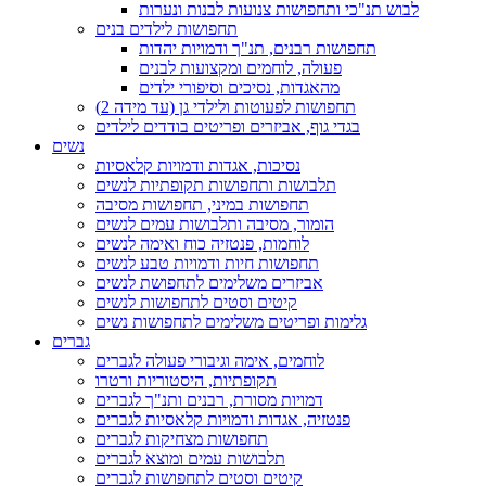
לבוש תנ"כי ותחפושות צנועות לבנות ונערות
תחפושות לילדים בנים
תחפושות רבנים, תנ"ך ודמויות יהדות
פעולה, לוחמים ומקצועות לבנים
מהאגדות, נסיכים וסיפורי ילדים
תחפושות לפעוטות ולילדי גן (עד מידה 2)
בגדי גוף, אביזרים ופריטים בודדים לילדים
נשים
נסיכות, אגדות ודמויות קלאסיות
תלבושות ותחפושות תקופתיות לנשים
תחפושות במיני, תחפושות מסיבה
הומור, מסיבה ותלבושות עמים לנשים
לוחמות, פנטזיה כוח ואימה לנשים
תחפושות חיות ודמויות טבע לנשים
אביזרים משלימים לתחפושת לנשים
קיטים וסטים לתחפושות לנשים
גלימות ופריטים משלימים לתחפושות נשים
גברים
לוחמים, אימה וגיבורי פעולה לגברים
תקופתיות, היסטוריות ורטרו
דמויות מסורת, רבנים ותנ"ך לגברים
פנטזיה, אגדות ודמויות קלאסיות לגברים
תחפושות מצחיקות לגברים
תלבושות עמים ומוצא לגברים
קיטים וסטים לתחפושות לגברים