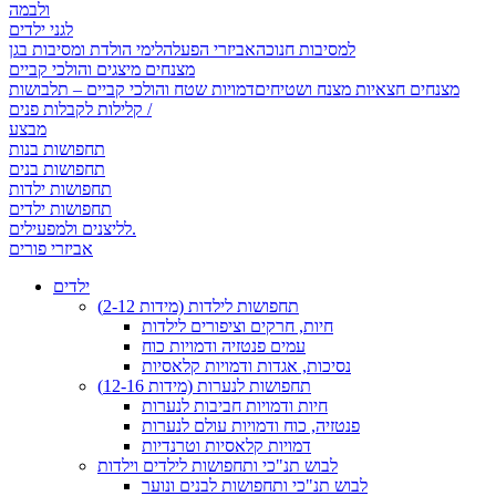
ולבמה
לגני ילדים
למסיבות חנוכה
אביזרי הפעלה
לימי הולדת ומסיבות בגן
מצנחים מיצגים והולכי קביים
מצנחים חצאיות מצנח ושטיחים
דמויות שטח והולכי קביים – תלבושות
קלילות לקבלות פנים /
מבצע
תחפושות בנות
תחפושות בנים
תחפושות ילדות
תחפושות ילדים
לליצנים ולמפעילים.
אביזרי פורים
ילדים
תחפושות לילדות (מידות 2-12)
חיות, חרקים וציפורים לילדות
עמים פנטזיה ודמויות כוח
נסיכות, אגדות ודמויות קלאסיות
תחפושות לנערות (מידות 12-16)
חיות ודמויות חביבות לנערות
פנטזיה, כוח ודמויות עולם לנערות
דמויות קלאסיות וטרנדיות
לבוש תנ"כי ותחפושות לילדים וילדות
לבוש תנ"כי ותחפושות לבנים ונוער