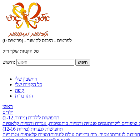
לפרטים - היכנס לקישור
(0 פריטים) -
סל הקניות שלך ריק
חיפוש:
חיפוש
החשבון שלי
סל הקניות שלי
קופה
התחברות
ראשי
ילדים
תחפושות לילדות (מידות 2-12)
 וציפורים לילדות
עמים פנטזיה ודמויות כוח
נסיכות, אגדות ודמויות קלאסיות
תחפושות לנערות (מידות 12-16)
חביבות לנערות
פנטזיה, כוח ודמויות עולם לנערות
דמויות קלאסיות וטרנדיות