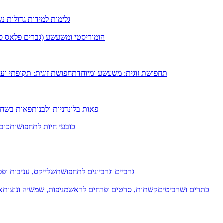
גלימות למידות גדולות נ
הומוריסטי ומשעשע (גברים פלאס סיי
תחפושת זוגית: משעשע ומיוחד
תחפושת זוגית: תקופתי וע
פאות בלונדניות ולבנות
פאות בשחו
כובעי חיות לתחפושות
כובע
גרביים וגרביונים לתחפושת
שלייקס, עניבות ופפי
כתרים ושרביטים
קשתות, סרטים ופרחים לראש
מניפות, שמשיה ונוצות
א