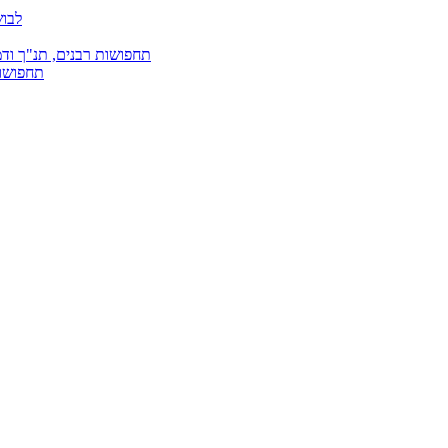
לבוש
תחפושות רבנים, תנ"ך ודמ
תחפושות 