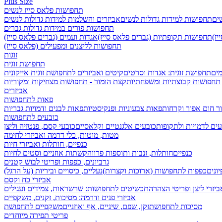
Plus Size
תחפושות פלאס סייז לנשים
שים
תחפושות למידות גדולות לנשים
אביזרים והשלמות למידות גדולות לנשים
תחפושות פורים במידות גדולות גברים
ז)
תחפושות תקופתיות (גברים פלאס סייז)
אגדות ועמים (גברים פלאס סייז)
תחפושות לליצנים ומפעילים (פלאס סייז)
זוגות
תחפושת זוגית
מים
תחפושת זוגית: אגדות וסרטים
קיטים ואביזרים לתחפושת זוגית אייקונית
תחפושות קבוצתיות ומשפחתיות
קצת הומור - תחפושות מצחיקות ומקוריות
אביזרים
פאות לתחפושות
ר חום אפור וקרחות
פאות צבעוניות ופנקיסטיות
פאות לבנים ודמויות גבריות
כובעים לתחפושות
ים לדמויות ולתקופות
כובעים אלגנטיים וקלאסיים
כובעי קסם, פנטזיה וליצן
מטות, מוטות, כלי דרמה ואביזרי לחימה
כנפיים, חותלות ואביזרי חיות
כנפיים
חותלות, זנבות ותוספות פרווה
קשתות אוזניים וסטים לחיות
גרביונים, כפפות ופריטי לבוש קטנים
ונים
כפפות לתחפושות (ארוכות וקצרות)
נעליים, כיסויים וביריות (על הרגל)
אביזרי כח וקסם
ביזרי ליצן ופריטי הצהרה
תכשיטים לתחפושות: שרשראות, צמידים ועגילים
אביזרי פנים ודרמה: מסיכות, זקנים, משקפיים
מסיכות לתחפושת
זקן, שפם, שיניים, אף ואוזניים
משקפיים לתחפושת
פריטי תפירה מיוחדים