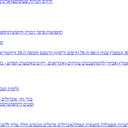
תיקים חגורות וצעיפים
צווארונים
תחפושות פרפר דבורה וחיפושית
תחפו
תח
שנות ה-60 וה-70 (היפים ודיסקו)
הרנסנס והמאה ה-19 (ויקטוריאני)
טור) ואביזרי לחימה
שבטים עתיקים (אינדיאנים, ויקינגים)
המערב הפרוע - בו
גלימות ושכמ
בגדי גוף, אוברולים 
וסטים לתחפושות
מכנ
יצניות ומפעילות בחצאית ושמלה
אוברולים סרבלים מכנסים וחלק עליון
לליצנ