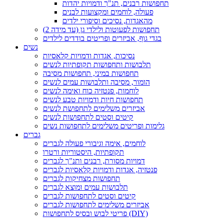
תחפושות רבנים, תנ"ך ודמויות יהדות
פעולה, לוחמים ומקצועות לבנים
מהאגדות, נסיכים וסיפורי ילדים
תחפושות לפעוטות ולילדי גן (עד מידה 2)
בגדי גוף, אביזרים ופריטים בודדים לילדים
נשים
נסיכות, אגדות ודמויות קלאסיות
תלבושות ותחפושות תקופתיות לנשים
תחפושות במיני, תחפושות מסיבה
הומור, מסיבה ותלבושות עמים לנשים
לוחמות, פנטזיה כוח ואימה לנשים
תחפושות חיות ודמויות טבע לנשים
אביזרים משלימים לתחפושת לנשים
קיטים וסטים לתחפושות לנשים
גלימות ופריטים משלימים לתחפושות נשים
גברים
לוחמים, אימה וגיבורי פעולה לגברים
תקופתיות, היסטוריות ורטרו
דמויות מסורת, רבנים ותנ"ך לגברים
פנטזיה, אגדות ודמויות קלאסיות לגברים
תחפושות מצחיקות לגברים
תלבושות עמים ומוצא לגברים
קיטים וסטים לתחפושות לגברים
אביזרים משלימים לתחפושות לגברים
פריטי לבוש ובסיס לתחפושות (DIY)