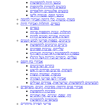
כובעי חיות לתחפושות
כובעים לדמויות ולתקופות
כובעים אלגנטיים וקלאסיים
כובעי קסם, פנטזיה וליצן
מטות, מוטות, כלי דרמה ואביזרי לחימה
כנפיים, חותלות ואביזרי חיות
כנפיים
חותלות, זנבות ותוספות פרווה
קשתות אוזניים וסטים לחיות
גרביונים, כפפות ופריטי לבוש קטנים
גרביים וגרביונים לתחפושת
שלייקס, עניבות ופפיונים
כפפות לתחפושות (ארוכות וקצרות)
נעליים, כיסויים וביריות (על הרגל)
אביזרי כח וקסם
כתרים ושרביטים
קשתות, סרטים ופרחים לראש
מניפות, שמשיה ונוצות
אביזרי ליצן ופריטי הצהרה
תכשיטים לתחפושות: שרשראות, צמידים ועגילים
אביזרי פנים ודרמה: מסיכות, זקנים, משקפיים
מסיכות לתחפושת
זקן, שפם, שיניים, אף ואוזניים
משקפיים לתחפושת
פריטי תפירה מיוחדים