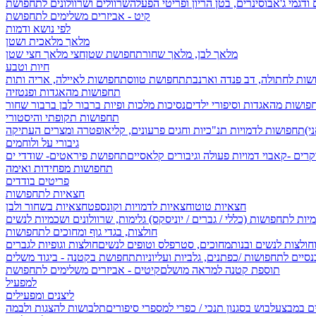
 ודגמי ג'אבו
סינרים, בטן הריון ופריטי הפעלה
שרוולים ושרוולונים לתחפושת
קיט - אביזרים משלימים לתחפושת
לפי נושא ודמות
מלאך מלאכית ושטן
מלאך לבן, מלאך שחור
תחפושת שטן
חצי מלאך חצי שטן
חיות וטבע
שות לחתולה, דב פנדה וארנבת
תחפושת טווס
תחפושות לאיילה, אריה ותות
תחפושות מהאגדות ופנטזיה
פושות מהאגדות וסיפורי ילדים
נסיכות מלכות ופיות
ברבור לבן ברבור שחור
תחפושות תקופתי והיסטורי
תחפושות לדמויות תנ"כיות וחגים
פרעונים, קליאופטרה ומצרים העתיקה
גיבורי על ולוחמים
קרים -קאבוי
דמויות פעולה וגיבורים קלאסיים
תחפושת פיראטים- שודדי ים
תחפושות מפחידות ואימה
פריטים בודדים
חצאיות לתחפושות
חצאיות טוטו
חצאיות לדמויות וקונספט
חצאיות בשחור ולבן
יות לתחפושות (כללי / גברים / יוניסקס)
גלימות, שרוולונים ושכמיות לנשים
חולצות, בגדי גוף ומחוכים לתחפושות
וחולצות לנשים ובנות
מחוכים, סטרפלס וטופים לנשים
חולצות וגופיות לגברים
סיים לתחפושות /
כפתנים, גלביות ועליוניות
תחפושת בקטנה - ביגוד משלים
תוספת קטנה למראה מושלם
קיטים - אביזרים משלימים לתחפושת
למפעיל
ליצנים ומפעילים
ים במבצע
לבוש בסגנון תנכי / כפרי
למספרי סיפורים
תלבושות להצגות ולבמה