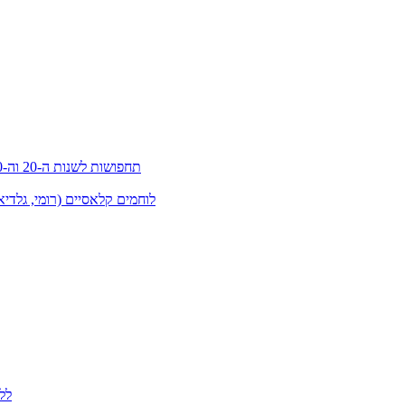
תחפושות לשנות ה-20 וה-30 (גטסבי)
לוחמים קלאסיים (רומי, גלדיא
לל