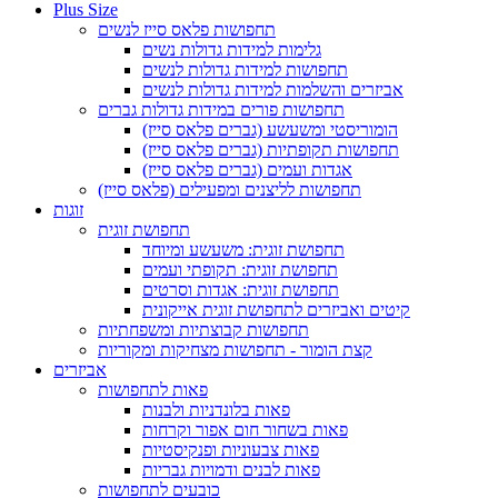
Plus Size
תחפושות פלאס סייז לנשים
גלימות למידות גדולות נשים
תחפושות למידות גדולות לנשים
אביזרים והשלמות למידות גדולות לנשים
תחפושות פורים במידות גדולות גברים
הומוריסטי ומשעשע (גברים פלאס סייז)
תחפושות תקופתיות (גברים פלאס סייז)
אגדות ועמים (גברים פלאס סייז)
תחפושות לליצנים ומפעילים (פלאס סייז)
זוגות
תחפושת זוגית
תחפושת זוגית: משעשע ומיוחד
תחפושת זוגית: תקופתי ועמים
תחפושת זוגית: אגדות וסרטים
קיטים ואביזרים לתחפושת זוגית אייקונית
תחפושות קבוצתיות ומשפחתיות
קצת הומור - תחפושות מצחיקות ומקוריות
אביזרים
פאות לתחפושות
פאות בלונדניות ולבנות
פאות בשחור חום אפור וקרחות
פאות צבעוניות ופנקיסטיות
פאות לבנים ודמויות גבריות
כובעים לתחפושות