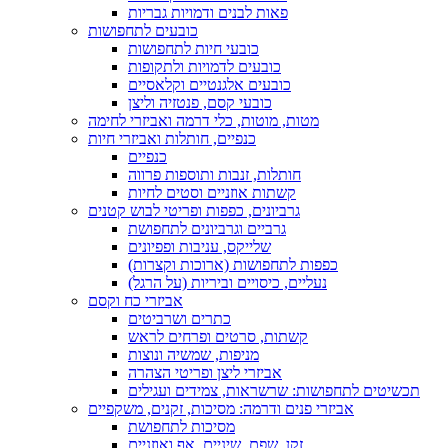
פאות לבנים ודמויות גבריות
כובעים לתחפושות
כובעי חיות לתחפושות
כובעים לדמויות ולתקופות
כובעים אלגנטיים וקלאסיים
כובעי קסם, פנטזיה וליצן
מטות, מוטות, כלי דרמה ואביזרי לחימה
כנפיים, חותלות ואביזרי חיות
כנפיים
חותלות, זנבות ותוספות פרווה
קשתות אוזניים וסטים לחיות
גרביונים, כפפות ופריטי לבוש קטנים
גרביים וגרביונים לתחפושת
שלייקס, עניבות ופפיונים
כפפות לתחפושות (ארוכות וקצרות)
נעליים, כיסויים וביריות (על הרגל)
אביזרי כח וקסם
כתרים ושרביטים
קשתות, סרטים ופרחים לראש
מניפות, שמשיה ונוצות
אביזרי ליצן ופריטי הצהרה
תכשיטים לתחפושות: שרשראות, צמידים ועגילים
אביזרי פנים ודרמה: מסיכות, זקנים, משקפיים
מסיכות לתחפושת
זקן, שפם, שיניים, אף ואוזניים