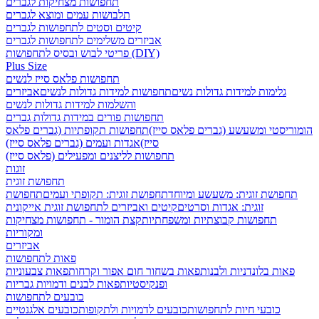
תחפושות מצחיקות לגברים
תלבושות עמים ומוצא לגברים
קיטים וסטים לתחפושות לגברים
אביזרים משלימים לתחפושות לגברים
פריטי לבוש ובסיס לתחפושות (DIY)
Plus Size
תחפושות פלאס סייז לנשים
גלימות למידות גדולות נשים
תחפושות למידות גדולות לנשים
אביזרים
והשלמות למידות גדולות לנשים
תחפושות פורים במידות גדולות גברים
הומוריסטי ומשעשע (גברים פלאס סייז)
תחפושות תקופתיות (גברים פלאס
סייז)
אגדות ועמים (גברים פלאס סייז)
תחפושות לליצנים ומפעילים (פלאס סייז)
זוגות
תחפושת זוגית
תחפושת זוגית: משעשע ומיוחד
תחפושת זוגית: תקופתי ועמים
תחפושת
זוגית: אגדות וסרטים
קיטים ואביזרים לתחפושת זוגית אייקונית
תחפושות קבוצתיות ומשפחתיות
קצת הומור - תחפושות מצחיקות
ומקוריות
אביזרים
פאות לתחפושות
פאות בלונדניות ולבנות
פאות בשחור חום אפור וקרחות
פאות צבעוניות
ופנקיסטיות
פאות לבנים ודמויות גבריות
כובעים לתחפושות
כובעי חיות לתחפושות
כובעים לדמויות ולתקופות
כובעים אלגנטיים