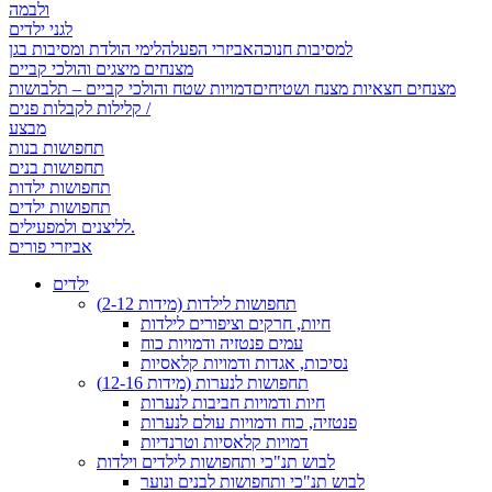
ולבמה
לגני ילדים
למסיבות חנוכה
אביזרי הפעלה
לימי הולדת ומסיבות בגן
מצנחים מיצגים והולכי קביים
מצנחים חצאיות מצנח ושטיחים
דמויות שטח והולכי קביים – תלבושות
קלילות לקבלות פנים /
מבצע
תחפושות בנות
תחפושות בנים
תחפושות ילדות
תחפושות ילדים
לליצנים ולמפעילים.
אביזרי פורים
ילדים
תחפושות לילדות (מידות 2-12)
חיות, חרקים וציפורים לילדות
עמים פנטזיה ודמויות כוח
נסיכות, אגדות ודמויות קלאסיות
תחפושות לנערות (מידות 12-16)
חיות ודמויות חביבות לנערות
פנטזיה, כוח ודמויות עולם לנערות
דמויות קלאסיות וטרנדיות
לבוש תנ"כי ותחפושות לילדים וילדות
לבוש תנ"כי ותחפושות לבנים ונוער