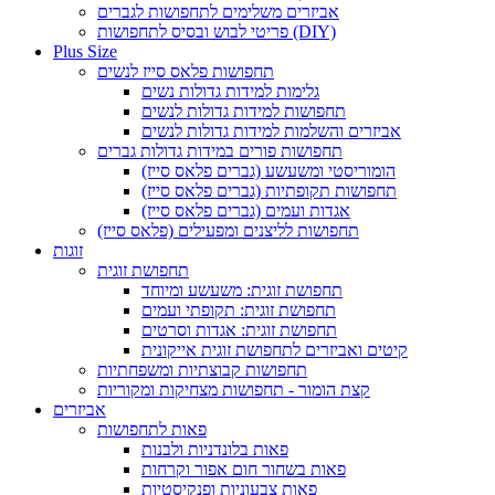
אביזרים משלימים לתחפושות לגברים
פריטי לבוש ובסיס לתחפושות (DIY)
Plus Size
תחפושות פלאס סייז לנשים
גלימות למידות גדולות נשים
תחפושות למידות גדולות לנשים
אביזרים והשלמות למידות גדולות לנשים
תחפושות פורים במידות גדולות גברים
הומוריסטי ומשעשע (גברים פלאס סייז)
תחפושות תקופתיות (גברים פלאס סייז)
אגדות ועמים (גברים פלאס סייז)
תחפושות לליצנים ומפעילים (פלאס סייז)
זוגות
תחפושת זוגית
תחפושת זוגית: משעשע ומיוחד
תחפושת זוגית: תקופתי ועמים
תחפושת זוגית: אגדות וסרטים
קיטים ואביזרים לתחפושת זוגית אייקונית
תחפושות קבוצתיות ומשפחתיות
קצת הומור - תחפושות מצחיקות ומקוריות
אביזרים
פאות לתחפושות
פאות בלונדניות ולבנות
פאות בשחור חום אפור וקרחות
פאות צבעוניות ופנקיסטיות