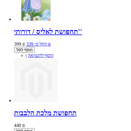
תחפושת לאליס / דורותי''
339 ₪
החל מ:
399 ₪
הוסף לסל
הוסף להשוואה
|
תחפושת מלכת הלבבות
440 ₪