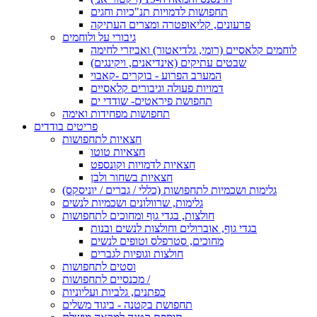
תחפושות לדמויות תנ"כיות וחגים
פרעונים, קליאופטרה ומצרים העתיקה
גיבורי על ולוחמים
לוחמים קלאסיים (רומי, גלדיאטור) ואביזרי לחימה
שבטים עתיקים (אינדיאנים, ויקינגים)
המערב הפרוע - בוקרים -קאבוי
דמויות פעולה וגיבורים קלאסיים
תחפושת פיראטים- שודדי ים
תחפושות מפחידות ואימה
פריטים בודדים
חצאיות לתחפושות
חצאיות טוטו
חצאיות לדמויות וקונספט
חצאיות בשחור ולבן
גלימות ושכמיות לתחפושות (כללי / גברים / יוניסקס)
גלימות, שרוולונים ושכמיות לנשים
חולצות, בגדי גוף ומחוכים לתחפושות
בגדי גוף, אוברולים וחולצות לנשים ובנות
מחוכים, סטרפלס וטופים לנשים
חולצות וגופיות לגברים
וסטים לתחפושות
מכנסיים לתחפושות /
כפתנים, גלביות ועליוניות
תחפושת בקטנה - ביגוד משלים