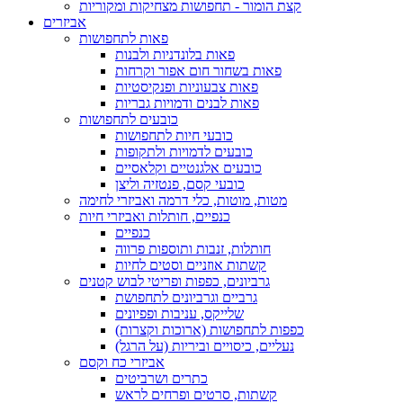
קצת הומור - תחפושות מצחיקות ומקוריות
אביזרים
פאות לתחפושות
פאות בלונדניות ולבנות
פאות בשחור חום אפור וקרחות
פאות צבעוניות ופנקיסטיות
פאות לבנים ודמויות גבריות
כובעים לתחפושות
כובעי חיות לתחפושות
כובעים לדמויות ולתקופות
כובעים אלגנטיים וקלאסיים
כובעי קסם, פנטזיה וליצן
מטות, מוטות, כלי דרמה ואביזרי לחימה
כנפיים, חותלות ואביזרי חיות
כנפיים
חותלות, זנבות ותוספות פרווה
קשתות אוזניים וסטים לחיות
גרביונים, כפפות ופריטי לבוש קטנים
גרביים וגרביונים לתחפושת
שלייקס, עניבות ופפיונים
כפפות לתחפושות (ארוכות וקצרות)
נעליים, כיסויים וביריות (על הרגל)
אביזרי כח וקסם
כתרים ושרביטים
קשתות, סרטים ופרחים לראש