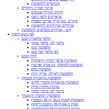
משקפיים לתחפושת
פריטי תפירה מיוחדים
תיקים חגורות וצעיפים
צווארונים ודגמי ג'אבו
סינרים, בטן הריון ופריטי הפעלה
שרוולים ושרוולונים לתחפושת
קיט - אביזרים משלימים לתחפושת
לפי נושא ודמות
מלאך מלאכית ושטן
מלאך לבן, מלאך שחור
תחפושת שטן
חצי מלאך חצי שטן
חיות וטבע
תחפושות פרפר דבורה וחיפושית
תחפושות לחתולה, דב פנדה וארנבת
תחפושת טווס
תחפושות לאיילה, אריה ותות
תחפושות מהאגדות ופנטזיה
תחפושות מהאגדות וסיפורי ילדים
נסיכות מלכות ופיות
ברבור לבן ברבור שחור
תחפושות תקופתי והיסטורי
תחפושות לשנות ה-20 וה-30 (גטסבי)
שנות ה-60 וה-70 (היפים ודיסקו)
הרנסנס והמאה ה-19 (ויקטוריאני)