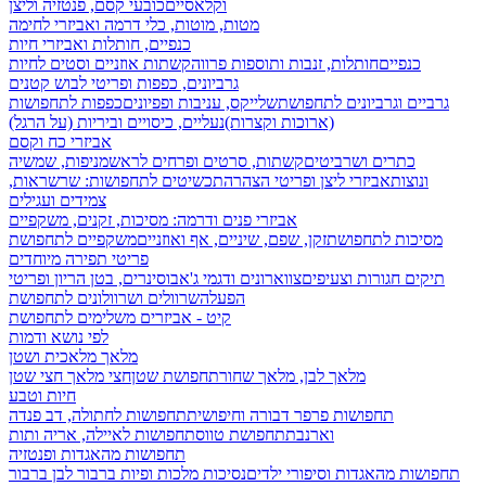
וקלאסיים
כובעי קסם, פנטזיה וליצן
מטות, מוטות, כלי דרמה ואביזרי לחימה
כנפיים, חותלות ואביזרי חיות
כנפיים
חותלות, זנבות ותוספות פרווה
קשתות אוזניים וסטים לחיות
גרביונים, כפפות ופריטי לבוש קטנים
גרביים וגרביונים לתחפושת
שלייקס, עניבות ופפיונים
כפפות לתחפושות
(ארוכות וקצרות)
נעליים, כיסויים וביריות (על הרגל)
אביזרי כח וקסם
כתרים ושרביטים
קשתות, סרטים ופרחים לראש
מניפות, שמשיה
ונוצות
אביזרי ליצן ופריטי הצהרה
תכשיטים לתחפושות: שרשראות,
צמידים ועגילים
אביזרי פנים ודרמה: מסיכות, זקנים, משקפיים
מסיכות לתחפושת
זקן, שפם, שיניים, אף ואוזניים
משקפיים לתחפושת
פריטי תפירה מיוחדים
תיקים חגורות וצעיפים
צווארונים ודגמי ג'אבו
סינרים, בטן הריון ופריטי
הפעלה
שרוולים ושרוולונים לתחפושת
קיט - אביזרים משלימים לתחפושת
לפי נושא ודמות
מלאך מלאכית ושטן
מלאך לבן, מלאך שחור
תחפושת שטן
חצי מלאך חצי שטן
חיות וטבע
תחפושות פרפר דבורה וחיפושית
תחפושות לחתולה, דב פנדה
וארנבת
תחפושת טווס
תחפושות לאיילה, אריה ותות
תחפושות מהאגדות ופנטזיה
תחפושות מהאגדות וסיפורי ילדים
נסיכות מלכות ופיות
ברבור לבן ברבור