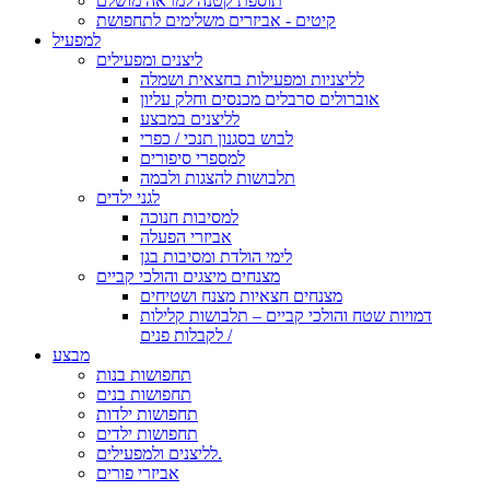
תוספת קטנה למראה מושלם
קיטים - אביזרים משלימים לתחפושת
למפעיל
ליצנים ומפעילים
לליצניות ומפעילות בחצאית ושמלה
אוברולים סרבלים מכנסים וחלק עליון
לליצנים במבצע
לבוש בסגנון תנכי / כפרי
למספרי סיפורים
תלבושות להצגות ולבמה
לגני ילדים
למסיבות חנוכה
אביזרי הפעלה
לימי הולדת ומסיבות בגן
מצנחים מיצגים והולכי קביים
מצנחים חצאיות מצנח ושטיחים
דמויות שטח והולכי קביים – תלבושות קלילות
לקבלות פנים /
מבצע
תחפושות בנות
תחפושות בנים
תחפושות ילדות
תחפושות ילדים
לליצנים ולמפעילים.
אביזרי פורים