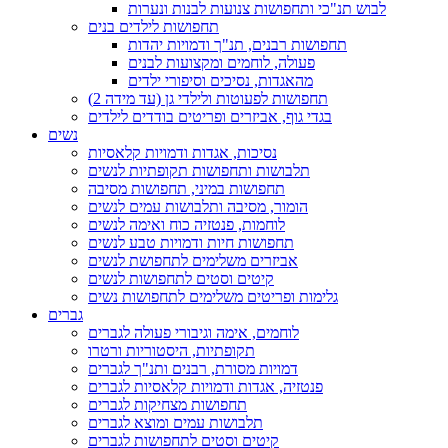
לבוש תנ"כי ותחפושות צנועות לבנות ונערות
תחפושות לילדים בנים
תחפושות רבנים, תנ"ך ודמויות יהדות
פעולה, לוחמים ומקצועות לבנים
מהאגדות, נסיכים וסיפורי ילדים
תחפושות לפעוטות ולילדי גן (עד מידה 2)
בגדי גוף, אביזרים ופריטים בודדים לילדים
נשים
נסיכות, אגדות ודמויות קלאסיות
תלבושות ותחפושות תקופתיות לנשים
תחפושות במיני, תחפושות מסיבה
הומור, מסיבה ותלבושות עמים לנשים
לוחמות, פנטזיה כוח ואימה לנשים
תחפושות חיות ודמויות טבע לנשים
אביזרים משלימים לתחפושת לנשים
קיטים וסטים לתחפושות לנשים
גלימות ופריטים משלימים לתחפושות נשים
גברים
לוחמים, אימה וגיבורי פעולה לגברים
תקופתיות, היסטוריות ורטרו
דמויות מסורת, רבנים ותנ"ך לגברים
פנטזיה, אגדות ודמויות קלאסיות לגברים
תחפושות מצחיקות לגברים
תלבושות עמים ומוצא לגברים
קיטים וסטים לתחפושות לגברים