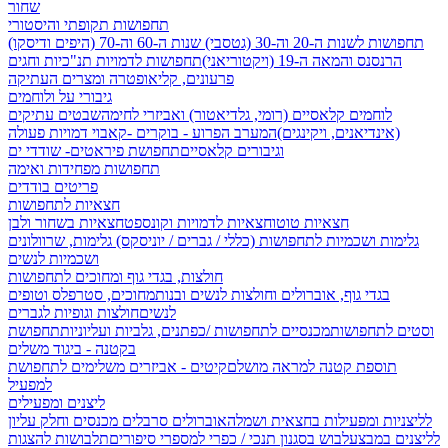
שחור
תחפושות תקופתי והיסטורי
תחפושות לשנות ה-20 וה-30 (גטסבי)
שנות ה-60 וה-70 (היפים ודיסקו)
הרנסנס והמאה ה-19 (ויקטוריאני)
תחפושות לדמויות תנ"כיות וחגים
פרעונים, קליאופטרה ומצרים העתיקה
גיבורי על ולוחמים
לוחמים קלאסיים (רומי, גלדיאטור) ואביזרי לחימה
שבטים עתיקים
(אינדיאנים, ויקינגים)
המערב הפרוע - בוקרים -קאבוי
דמויות פעולה
וגיבורים קלאסיים
תחפושת פיראטים- שודדי ים
תחפושות מפחידות ואימה
פריטים בודדים
חצאיות לתחפושות
חצאיות טוטו
חצאיות לדמויות וקונספט
חצאיות בשחור ולבן
גלימות ושכמיות לתחפושות (כללי / גברים / יוניסקס)
גלימות, שרוולונים
ושכמיות לנשים
חולצות, בגדי גוף ומחוכים לתחפושות
בגדי גוף, אוברולים וחולצות לנשים ובנות
מחוכים, סטרפלס וטופים
לנשים
חולצות וגופיות לגברים
וסטים לתחפושות
מכנסיים לתחפושות /
כפתנים, גלביות ועליוניות
תחפושת
בקטנה - ביגוד משלים
תוספת קטנה למראה מושלם
קיטים - אביזרים משלימים לתחפושת
למפעיל
ליצנים ומפעילים
לליצניות ומפעילות בחצאית ושמלה
אוברולים סרבלים מכנסים וחלק עליון
לליצנים במבצע
לבוש בסגנון תנכי / כפרי
למספרי סיפורים
תלבושות להצגות