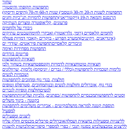
שחור
תחפושות תקופתי והיסטורי
תחפושות לשנות ה-20 וה-30 (גטסבי)
שנות ה-60 וה-70 (היפים ודיסקו)
הרנסנס והמאה ה-19 (ויקטוריאני)
תחפושות לדמויות תנ"כיות וחגים
פרעונים, קליאופטרה ומצרים העתיקה
גיבורי על ולוחמים
לוחמים קלאסיים (רומי, גלדיאטור) ואביזרי לחימה
שבטים עתיקים
(אינדיאנים, ויקינגים)
המערב הפרוע - בוקרים -קאבוי
דמויות פעולה
וגיבורים קלאסיים
תחפושת פיראטים- שודדי ים
תחפושות מפחידות ואימה
פריטים בודדים
חצאיות לתחפושות
חצאיות טוטו
חצאיות לדמויות וקונספט
חצאיות בשחור ולבן
גלימות ושכמיות לתחפושות (כללי / גברים / יוניסקס)
גלימות, שרוולונים
ושכמיות לנשים
חולצות, בגדי גוף ומחוכים לתחפושות
בגדי גוף, אוברולים וחולצות לנשים ובנות
מחוכים, סטרפלס וטופים
לנשים
חולצות וגופיות לגברים
וסטים לתחפושות
מכנסיים לתחפושות /
כפתנים, גלביות ועליוניות
תחפושת
בקטנה - ביגוד משלים
תוספת קטנה למראה מושלם
קיטים - אביזרים משלימים לתחפושת
למפעיל
ליצנים ומפעילים
לליצניות ומפעילות בחצאית ושמלה
אוברולים סרבלים מכנסים וחלק עליון
לליצנים במבצע
לבוש בסגנון תנכי / כפרי
למספרי סיפורים
תלבושות להצגות