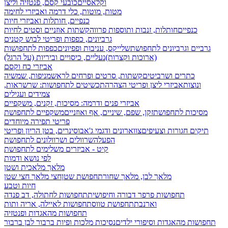
וקלאסיים
כובעי קסם, פנטזיה וליצן
מטות, מוטות, כלי דרמה ואביזרי לחימה
כנפיים, חותלות ואביזרי חיות
כנפיים
חותלות, זנבות ותוספות פרווה
קשתות אוזניים וסטים לחיות
גרביונים, כפפות ופריטי לבוש קטנים
גרביים וגרביונים לתחפושת
שלייקס, עניבות ופפיונים
כפפות לתחפושות
(ארוכות וקצרות)
נעליים, כיסויים וביריות (על הרגל)
אביזרי כח וקסם
כתרים ושרביטים
קשתות, סרטים ופרחים לראש
מניפות, שמשיה
ונוצות
אביזרי ליצן ופריטי הצהרה
תכשיטים לתחפושות: שרשראות,
צמידים ועגילים
אביזרי פנים ודרמה: מסיכות, זקנים, משקפיים
מסיכות לתחפושת
זקן, שפם, שיניים, אף ואוזניים
משקפיים לתחפושת
פריטי תפירה מיוחדים
תיקים חגורות וצעיפים
צווארונים ודגמי ג'אבו
סינרים, בטן הריון ופריטי
הפעלה
שרוולים ושרוולונים לתחפושת
קיט - אביזרים משלימים לתחפושת
לפי נושא ודמות
מלאך מלאכית ושטן
מלאך לבן, מלאך שחור
תחפושת שטן
חצי מלאך חצי שטן
חיות וטבע
תחפושות פרפר דבורה וחיפושית
תחפושות לחתולה, דב פנדה
וארנבת
תחפושת טווס
תחפושות לאיילה, אריה ותות
תחפושות מהאגדות ופנטזיה
תחפושות מהאגדות וסיפורי ילדים
נסיכות מלכות ופיות
ברבור לבן ברבור