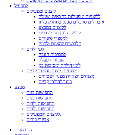
קיטים - אביזרים משלימים לתחפושת
למפעיל
ליצנים ומפעילים
לליצניות ומפעילות בחצאית ושמלה
אוברולים סרבלים מכנסים וחלק עליון
לליצנים במבצע
לבוש בסגנון תנכי / כפרי
למספרי סיפורים
תלבושות להצגות ולבמה
לגני ילדים
למסיבות חנוכה
אביזרי הפעלה
לימי הולדת ומסיבות בגן
מצנחים מיצגים והולכי קביים
מצנחים חצאיות מצנח ושטיחים
ביגוד להולכי קביים
מבצע
תחפושות בנות
תחפושות בנים
תחפושות ילדות
תחפושות ילדים
לליצנים ולמפעילים.
אביזרי פורים
/
דף הבית