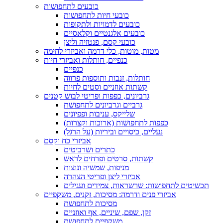
כובעים לתחפושות
כובעי חיות לתחפושות
כובעים לדמויות ולתקופות
כובעים אלגנטיים וקלאסיים
כובעי קסם, פנטזיה וליצן
מטות, מוטות, כלי דרמה ואביזרי לחימה
כנפיים, חותלות ואביזרי חיות
כנפיים
חותלות, זנבות ותוספות פרווה
קשתות אוזניים וסטים לחיות
גרביונים, כפפות ופריטי לבוש קטנים
גרביים וגרביונים לתחפושת
שלייקס, עניבות ופפיונים
כפפות לתחפושות (ארוכות וקצרות)
נעליים, כיסויים וביריות (על הרגל)
אביזרי כח וקסם
כתרים ושרביטים
קשתות, סרטים ופרחים לראש
מניפות, שמשיה ונוצות
אביזרי ליצן ופריטי הצהרה
תכשיטים לתחפושות: שרשראות, צמידים ועגילים
אביזרי פנים ודרמה: מסיכות, זקנים, משקפיים
מסיכות לתחפושת
זקן, שפם, שיניים, אף ואוזניים
משקפיים לתחפושת