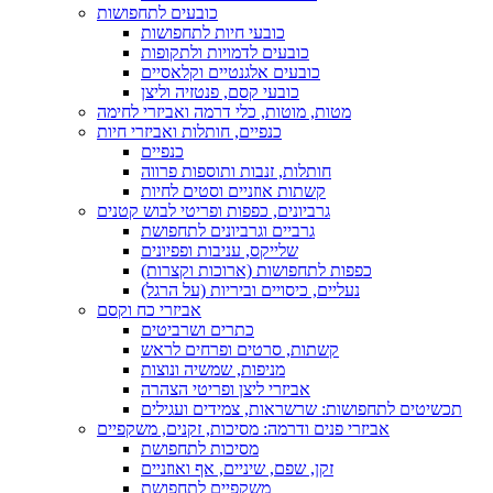
כובעים לתחפושות
כובעי חיות לתחפושות
כובעים לדמויות ולתקופות
כובעים אלגנטיים וקלאסיים
כובעי קסם, פנטזיה וליצן
מטות, מוטות, כלי דרמה ואביזרי לחימה
כנפיים, חותלות ואביזרי חיות
כנפיים
חותלות, זנבות ותוספות פרווה
קשתות אוזניים וסטים לחיות
גרביונים, כפפות ופריטי לבוש קטנים
גרביים וגרביונים לתחפושת
שלייקס, עניבות ופפיונים
כפפות לתחפושות (ארוכות וקצרות)
נעליים, כיסויים וביריות (על הרגל)
אביזרי כח וקסם
כתרים ושרביטים
קשתות, סרטים ופרחים לראש
מניפות, שמשיה ונוצות
אביזרי ליצן ופריטי הצהרה
תכשיטים לתחפושות: שרשראות, צמידים ועגילים
אביזרי פנים ודרמה: מסיכות, זקנים, משקפיים
מסיכות לתחפושת
זקן, שפם, שיניים, אף ואוזניים
משקפיים לתחפושת