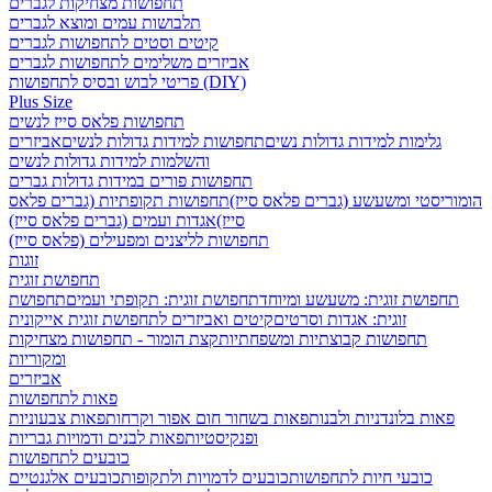
תחפושות מצחיקות לגברים
תלבושות עמים ומוצא לגברים
קיטים וסטים לתחפושות לגברים
אביזרים משלימים לתחפושות לגברים
פריטי לבוש ובסיס לתחפושות (DIY)
Plus Size
תחפושות פלאס סייז לנשים
גלימות למידות גדולות נשים
תחפושות למידות גדולות לנשים
אביזרים
והשלמות למידות גדולות לנשים
תחפושות פורים במידות גדולות גברים
הומוריסטי ומשעשע (גברים פלאס סייז)
תחפושות תקופתיות (גברים פלאס
סייז)
אגדות ועמים (גברים פלאס סייז)
תחפושות לליצנים ומפעילים (פלאס סייז)
זוגות
תחפושת זוגית
תחפושת זוגית: משעשע ומיוחד
תחפושת זוגית: תקופתי ועמים
תחפושת
זוגית: אגדות וסרטים
קיטים ואביזרים לתחפושת זוגית אייקונית
תחפושות קבוצתיות ומשפחתיות
קצת הומור - תחפושות מצחיקות
ומקוריות
אביזרים
פאות לתחפושות
פאות בלונדניות ולבנות
פאות בשחור חום אפור וקרחות
פאות צבעוניות
ופנקיסטיות
פאות לבנים ודמויות גבריות
כובעים לתחפושות
כובעי חיות לתחפושות
כובעים לדמויות ולתקופות
כובעים אלגנטיים