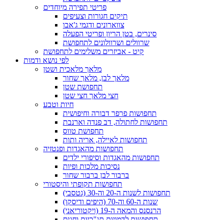
פריטי תפירה מיוחדים
תיקים חגורות וצעיפים
צווארונים ודגמי ג'אבו
סינרים, בטן הריון ופריטי הפעלה
שרוולים ושרוולונים לתחפושת
קיט - אביזרים משלימים לתחפושת
לפי נושא ודמות
מלאך מלאכית ושטן
מלאך לבן, מלאך שחור
תחפושת שטן
חצי מלאך חצי שטן
חיות וטבע
תחפושות פרפר דבורה וחיפושית
תחפושות לחתולה, דב פנדה וארנבת
תחפושת טווס
תחפושות לאיילה, אריה ותות
תחפושות מהאגדות ופנטזיה
תחפושות מהאגדות וסיפורי ילדים
נסיכות מלכות ופיות
ברבור לבן ברבור שחור
תחפושות תקופתי והיסטורי
תחפושות לשנות ה-20 וה-30 (גטסבי)
שנות ה-60 וה-70 (היפים ודיסקו)
הרנסנס והמאה ה-19 (ויקטוריאני)
תחפושות לדמויות תנ"כיות וחגים