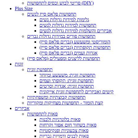
פריטי לבוש ובסיס לתחפושות (DIY)
Plus Size
תחפושות פלאס סייז לנשים
גלימות למידות גדולות נשים
תחפושות למידות גדולות לנשים
אביזרים והשלמות למידות גדולות לנשים
תחפושות פורים במידות גדולות גברים
הומוריסטי ומשעשע (גברים פלאס סייז)
תחפושות תקופתיות (גברים פלאס סייז)
אגדות ועמים (גברים פלאס סייז)
תחפושות לליצנים ומפעילים (פלאס סייז)
זוגות
תחפושת זוגית
תחפושת זוגית: משעשע ומיוחד
תחפושת זוגית: תקופתי ועמים
תחפושת זוגית: אגדות וסרטים
קיטים ואביזרים לתחפושת זוגית אייקונית
תחפושות קבוצתיות ומשפחתיות
קצת הומור - תחפושות מצחיקות ומקוריות
אביזרים
פאות לתחפושות
פאות בלונדניות ולבנות
פאות בשחור חום אפור וקרחות
פאות צבעוניות ופנקיסטיות
פאות לבנים ודמויות גבריות