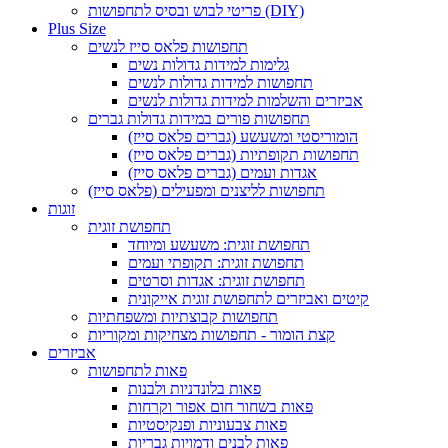
פריטי לבוש ובסיס לתחפושות (DIY)
Plus Size
תחפושות פלאס סייז לנשים
גלימות למידות גדולות נשים
תחפושות למידות גדולות לנשים
אביזרים והשלמות למידות גדולות לנשים
תחפושות פורים במידות גדולות גברים
הומוריסטי ומשעשע (גברים פלאס סייז)
תחפושות תקופתיות (גברים פלאס סייז)
אגדות ועמים (גברים פלאס סייז)
תחפושות לליצנים ומפעילים (פלאס סייז)
זוגות
תחפושת זוגית
תחפושת זוגית: משעשע ומיוחד
תחפושת זוגית: תקופתי ועמים
תחפושת זוגית: אגדות וסרטים
קיטים ואביזרים לתחפושת זוגית אייקונית
תחפושות קבוצתיות ומשפחתיות
קצת הומור - תחפושות מצחיקות ומקוריות
אביזרים
פאות לתחפושות
פאות בלונדניות ולבנות
פאות בשחור חום אפור וקרחות
פאות צבעוניות ופנקיסטיות
פאות לבנים ודמויות גבריות