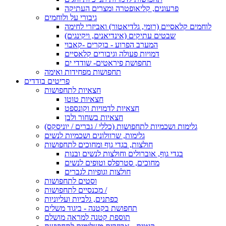
פרעונים, קליאופטרה ומצרים העתיקה
גיבורי על ולוחמים
לוחמים קלאסיים (רומי, גלדיאטור) ואביזרי לחימה
שבטים עתיקים (אינדיאנים, ויקינגים)
המערב הפרוע - בוקרים -קאבוי
דמויות פעולה וגיבורים קלאסיים
תחפושת פיראטים- שודדי ים
תחפושות מפחידות ואימה
פריטים בודדים
חצאיות לתחפושות
חצאיות טוטו
חצאיות לדמויות וקונספט
חצאיות בשחור ולבן
גלימות ושכמיות לתחפושות (כללי / גברים / יוניסקס)
גלימות, שרוולונים ושכמיות לנשים
חולצות, בגדי גוף ומחוכים לתחפושות
בגדי גוף, אוברולים וחולצות לנשים ובנות
מחוכים, סטרפלס וטופים לנשים
חולצות וגופיות לגברים
וסטים לתחפושות
מכנסיים לתחפושות /
כפתנים, גלביות ועליוניות
תחפושת בקטנה - ביגוד משלים
תוספת קטנה למראה מושלם