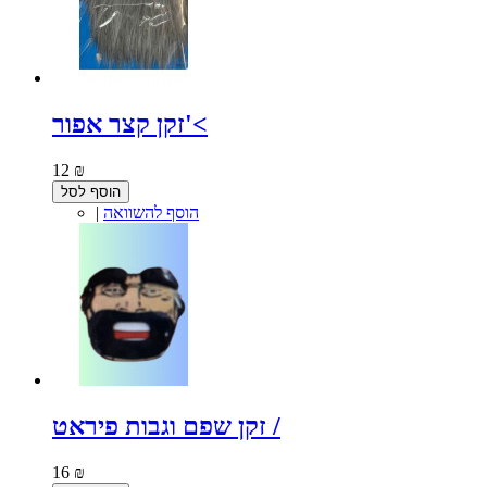
זקן קצר אפור'<
12 ₪
הוסף לסל
הוסף להשוואה
|
זקן שפם וגבות פיראט /
16 ₪