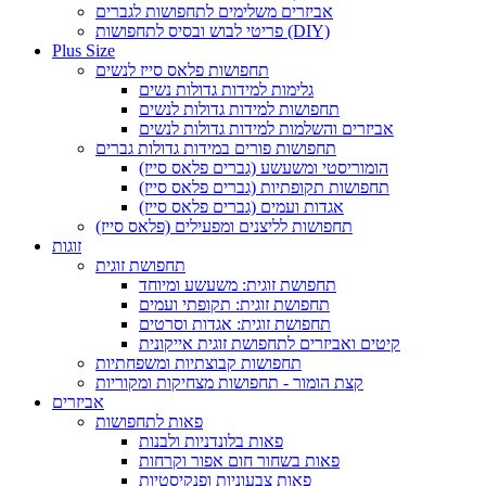
אביזרים משלימים לתחפושות לגברים
פריטי לבוש ובסיס לתחפושות (DIY)
Plus Size
תחפושות פלאס סייז לנשים
גלימות למידות גדולות נשים
תחפושות למידות גדולות לנשים
אביזרים והשלמות למידות גדולות לנשים
תחפושות פורים במידות גדולות גברים
הומוריסטי ומשעשע (גברים פלאס סייז)
תחפושות תקופתיות (גברים פלאס סייז)
אגדות ועמים (גברים פלאס סייז)
תחפושות לליצנים ומפעילים (פלאס סייז)
זוגות
תחפושת זוגית
תחפושת זוגית: משעשע ומיוחד
תחפושת זוגית: תקופתי ועמים
תחפושת זוגית: אגדות וסרטים
קיטים ואביזרים לתחפושת זוגית אייקונית
תחפושות קבוצתיות ומשפחתיות
קצת הומור - תחפושות מצחיקות ומקוריות
אביזרים
פאות לתחפושות
פאות בלונדניות ולבנות
פאות בשחור חום אפור וקרחות
פאות צבעוניות ופנקיסטיות