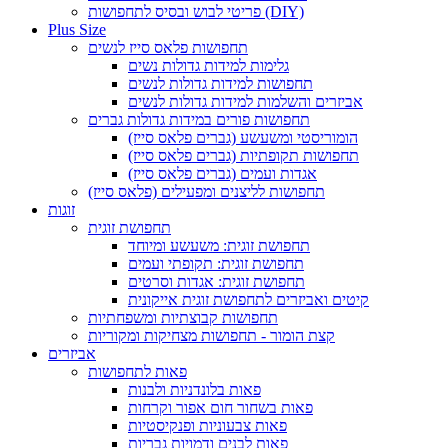
פריטי לבוש ובסיס לתחפושות (DIY)
Plus Size
תחפושות פלאס סייז לנשים
גלימות למידות גדולות נשים
תחפושות למידות גדולות לנשים
אביזרים והשלמות למידות גדולות לנשים
תחפושות פורים במידות גדולות גברים
הומוריסטי ומשעשע (גברים פלאס סייז)
תחפושות תקופתיות (גברים פלאס סייז)
אגדות ועמים (גברים פלאס סייז)
תחפושות לליצנים ומפעילים (פלאס סייז)
זוגות
תחפושת זוגית
תחפושת זוגית: משעשע ומיוחד
תחפושת זוגית: תקופתי ועמים
תחפושת זוגית: אגדות וסרטים
קיטים ואביזרים לתחפושת זוגית אייקונית
תחפושות קבוצתיות ומשפחתיות
קצת הומור - תחפושות מצחיקות ומקוריות
אביזרים
פאות לתחפושות
פאות בלונדניות ולבנות
פאות בשחור חום אפור וקרחות
פאות צבעוניות ופנקיסטיות
פאות לבנים ודמויות גבריות