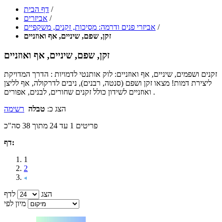
/
דף הבית
/
אביזרים
/
אביזרי פנים ודרמה: מסיכות, זקנים, משקפיים
זקן, שפם, שיניים, אף ואוזניים
זקן, שפם, שיניים, אף ואוזניים
זקנים ושפמים, שיניים, אף ואוזניים: לוק אותנטי לדמויות : הדרך המדויקת
ליצירת דמות! מצאו זקן ושפם (סנטה, רבנים), ניבים לדרקולה, אף לליצן
ואוזניים לשידון כולל זקנים שחורים, לבנים, אפורים .
הצג כ:
טבלה
רשימה
פריטים 1 עד 24 מתוך 38 סה"כ
דף:
1
2
הצג
לדף
מיון לפי