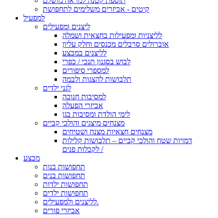
תוספת קטנה למראה מושלם
קיטים - אביזרים משלימים לתחפושת
למפעיל
ליצנים ומפעילים
לליצניות ומפעילות בחצאית ושמלה
אוברולים סרבלים מכנסים וחלק עליון
לליצנים במבצע
לבוש בסגנון תנכי / כפרי
למספרי סיפורים
תלבושות להצגות ולבמה
לגני ילדים
למסיבות חנוכה
אביזרי הפעלה
לימי הולדת ומסיבות בגן
מצנחים מיצגים והולכי קביים
מצנחים חצאיות מצנח ושטיחים
דמויות שטח והולכי קביים – תלבושות קלילות
לקבלות פנים /
מבצע
תחפושות בנות
תחפושות בנים
תחפושות ילדות
תחפושות ילדים
לליצנים ולמפעילים.
אביזרי פורים