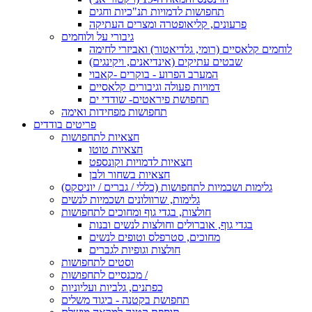
תחפושות לדמויות תנ"כיות וחגים
פרעונים, קליאופטרה ומצרים העתיקה
גיבורי על ולוחמים
לוחמים קלאסיים (רומי, גלדיאטור) ואביזרי לחימה
שבטים עתיקים (אינדיאנים, ויקינגים)
המערב הפרוע - בוקרים -קאבוי
דמויות פעולה וגיבורים קלאסיים
תחפושת פיראטים- שודדי ים
תחפושות מפחידות ואימה
פריטים בודדים
חצאיות לתחפושות
חצאיות טוטו
חצאיות לדמויות וקונספט
חצאיות בשחור ולבן
גלימות ושכמיות לתחפושות (כללי / גברים / יוניסקס)
גלימות, שרוולונים ושכמיות לנשים
חולצות, בגדי גוף ומחוכים לתחפושות
בגדי גוף, אוברולים וחולצות לנשים ובנות
מחוכים, סטרפלס וטופים לנשים
חולצות וגופיות לגברים
וסטים לתחפושות
מכנסיים לתחפושות /
כפתנים, גלביות ועליוניות
תחפושת בקטנה - ביגוד משלים