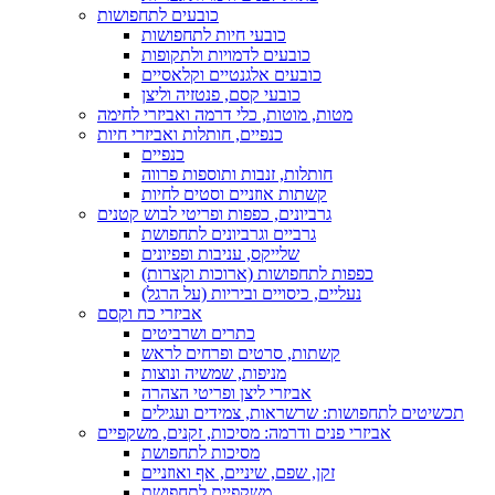
כובעים לתחפושות
כובעי חיות לתחפושות
כובעים לדמויות ולתקופות
כובעים אלגנטיים וקלאסיים
כובעי קסם, פנטזיה וליצן
מטות, מוטות, כלי דרמה ואביזרי לחימה
כנפיים, חותלות ואביזרי חיות
כנפיים
חותלות, זנבות ותוספות פרווה
קשתות אוזניים וסטים לחיות
גרביונים, כפפות ופריטי לבוש קטנים
גרביים וגרביונים לתחפושת
שלייקס, עניבות ופפיונים
כפפות לתחפושות (ארוכות וקצרות)
נעליים, כיסויים וביריות (על הרגל)
אביזרי כח וקסם
כתרים ושרביטים
קשתות, סרטים ופרחים לראש
מניפות, שמשיה ונוצות
אביזרי ליצן ופריטי הצהרה
תכשיטים לתחפושות: שרשראות, צמידים ועגילים
אביזרי פנים ודרמה: מסיכות, זקנים, משקפיים
מסיכות לתחפושת
זקן, שפם, שיניים, אף ואוזניים
משקפיים לתחפושת