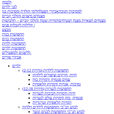
ולבמה
לגני ילדים
למסיבות חנוכה
אביזרי הפעלה
לימי הולדת ומסיבות בגן
מצנחים מיצגים והולכי קביים
מצנחים חצאיות מצנח ושטיחים
דמויות שטח והולכי קביים – תלבושות
קלילות לקבלות פנים /
מבצע
תחפושות בנות
תחפושות בנים
תחפושות ילדות
תחפושות ילדים
לליצנים ולמפעילים.
אביזרי פורים
ילדים
תחפושות לילדות (מידות 2-12)
חיות, חרקים וציפורים לילדות
עמים פנטזיה ודמויות כוח
נסיכות, אגדות ודמויות קלאסיות
תחפושות לנערות (מידות 12-16)
חיות ודמויות חביבות לנערות
פנטזיה, כוח ודמויות עולם לנערות
דמויות קלאסיות וטרנדיות
לבוש תנ"כי ותחפושות לילדים וילדות
לבוש תנ"כי ותחפושות לבנים ונוער