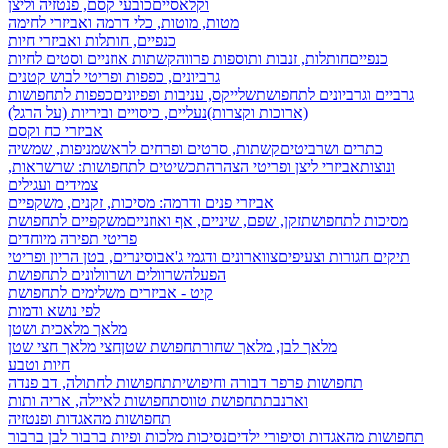
וקלאסיים
כובעי קסם, פנטזיה וליצן
מטות, מוטות, כלי דרמה ואביזרי לחימה
כנפיים, חותלות ואביזרי חיות
כנפיים
חותלות, זנבות ותוספות פרווה
קשתות אוזניים וסטים לחיות
גרביונים, כפפות ופריטי לבוש קטנים
גרביים וגרביונים לתחפושת
שלייקס, עניבות ופפיונים
כפפות לתחפושות
(ארוכות וקצרות)
נעליים, כיסויים וביריות (על הרגל)
אביזרי כח וקסם
כתרים ושרביטים
קשתות, סרטים ופרחים לראש
מניפות, שמשיה
ונוצות
אביזרי ליצן ופריטי הצהרה
תכשיטים לתחפושות: שרשראות,
צמידים ועגילים
אביזרי פנים ודרמה: מסיכות, זקנים, משקפיים
מסיכות לתחפושת
זקן, שפם, שיניים, אף ואוזניים
משקפיים לתחפושת
פריטי תפירה מיוחדים
תיקים חגורות וצעיפים
צווארונים ודגמי ג'אבו
סינרים, בטן הריון ופריטי
הפעלה
שרוולים ושרוולונים לתחפושת
קיט - אביזרים משלימים לתחפושת
לפי נושא ודמות
מלאך מלאכית ושטן
מלאך לבן, מלאך שחור
תחפושת שטן
חצי מלאך חצי שטן
חיות וטבע
תחפושות פרפר דבורה וחיפושית
תחפושות לחתולה, דב פנדה
וארנבת
תחפושת טווס
תחפושות לאיילה, אריה ותות
תחפושות מהאגדות ופנטזיה
תחפושות מהאגדות וסיפורי ילדים
נסיכות מלכות ופיות
ברבור לבן ברבור