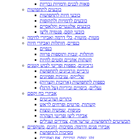
פאות לבנים ודמויות גבריות
כובעים לתחפושות
כובעי חיות לתחפושות
כובעים לדמויות ולתקופות
כובעים אלגנטיים וקלאסיים
כובעי קסם, פנטזיה וליצן
מטות, מוטות, כלי דרמה ואביזרי לחימה
כנפיים, חותלות ואביזרי חיות
כנפיים
חותלות, זנבות ותוספות פרווה
קשתות אוזניים וסטים לחיות
גרביונים, כפפות ופריטי לבוש קטנים
גרביים וגרביונים לתחפושת
שלייקס, עניבות ופפיונים
כפפות לתחפושות (ארוכות וקצרות)
נעליים, כיסויים וביריות (על הרגל)
אביזרי כח וקסם
כתרים ושרביטים
קשתות, סרטים ופרחים לראש
מניפות, שמשיה ונוצות
אביזרי ליצן ופריטי הצהרה
תכשיטים לתחפושות: שרשראות, צמידים ועגילים
אביזרי פנים ודרמה: מסיכות, זקנים, משקפיים
מסיכות לתחפושת
זקן, שפם, שיניים, אף ואוזניים