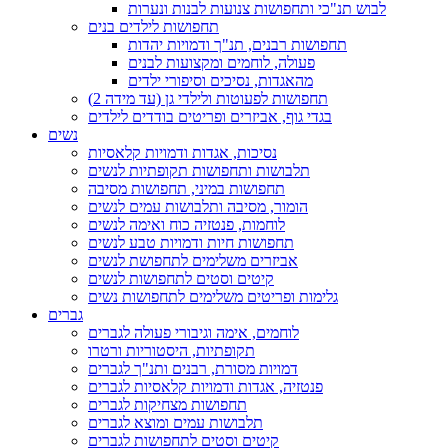
לבוש תנ"כי ותחפושות צנועות לבנות ונערות
תחפושות לילדים בנים
תחפושות רבנים, תנ"ך ודמויות יהדות
פעולה, לוחמים ומקצועות לבנים
מהאגדות, נסיכים וסיפורי ילדים
תחפושות לפעוטות ולילדי גן (עד מידה 2)
בגדי גוף, אביזרים ופריטים בודדים לילדים
נשים
נסיכות, אגדות ודמויות קלאסיות
תלבושות ותחפושות תקופתיות לנשים
תחפושות במיני, תחפושות מסיבה
הומור, מסיבה ותלבושות עמים לנשים
לוחמות, פנטזיה כוח ואימה לנשים
תחפושות חיות ודמויות טבע לנשים
אביזרים משלימים לתחפושת לנשים
קיטים וסטים לתחפושות לנשים
גלימות ופריטים משלימים לתחפושות נשים
גברים
לוחמים, אימה וגיבורי פעולה לגברים
תקופתיות, היסטוריות ורטרו
דמויות מסורת, רבנים ותנ"ך לגברים
פנטזיה, אגדות ודמויות קלאסיות לגברים
תחפושות מצחיקות לגברים
תלבושות עמים ומוצא לגברים
קיטים וסטים לתחפושות לגברים