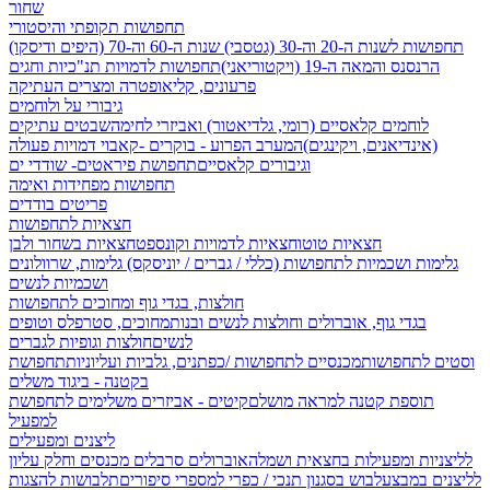
שחור
תחפושות תקופתי והיסטורי
תחפושות לשנות ה-20 וה-30 (גטסבי)
שנות ה-60 וה-70 (היפים ודיסקו)
הרנסנס והמאה ה-19 (ויקטוריאני)
תחפושות לדמויות תנ"כיות וחגים
פרעונים, קליאופטרה ומצרים העתיקה
גיבורי על ולוחמים
לוחמים קלאסיים (רומי, גלדיאטור) ואביזרי לחימה
שבטים עתיקים
(אינדיאנים, ויקינגים)
המערב הפרוע - בוקרים -קאבוי
דמויות פעולה
וגיבורים קלאסיים
תחפושת פיראטים- שודדי ים
תחפושות מפחידות ואימה
פריטים בודדים
חצאיות לתחפושות
חצאיות טוטו
חצאיות לדמויות וקונספט
חצאיות בשחור ולבן
גלימות ושכמיות לתחפושות (כללי / גברים / יוניסקס)
גלימות, שרוולונים
ושכמיות לנשים
חולצות, בגדי גוף ומחוכים לתחפושות
בגדי גוף, אוברולים וחולצות לנשים ובנות
מחוכים, סטרפלס וטופים
לנשים
חולצות וגופיות לגברים
וסטים לתחפושות
מכנסיים לתחפושות /
כפתנים, גלביות ועליוניות
תחפושת
בקטנה - ביגוד משלים
תוספת קטנה למראה מושלם
קיטים - אביזרים משלימים לתחפושת
למפעיל
ליצנים ומפעילים
לליצניות ומפעילות בחצאית ושמלה
אוברולים סרבלים מכנסים וחלק עליון
לליצנים במבצע
לבוש בסגנון תנכי / כפרי
למספרי סיפורים
תלבושות להצגות