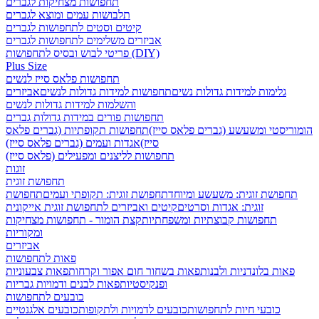
תחפושות מצחיקות לגברים
תלבושות עמים ומוצא לגברים
קיטים וסטים לתחפושות לגברים
אביזרים משלימים לתחפושות לגברים
פריטי לבוש ובסיס לתחפושות (DIY)
Plus Size
תחפושות פלאס סייז לנשים
גלימות למידות גדולות נשים
תחפושות למידות גדולות לנשים
אביזרים
והשלמות למידות גדולות לנשים
תחפושות פורים במידות גדולות גברים
הומוריסטי ומשעשע (גברים פלאס סייז)
תחפושות תקופתיות (גברים פלאס
סייז)
אגדות ועמים (גברים פלאס סייז)
תחפושות לליצנים ומפעילים (פלאס סייז)
זוגות
תחפושת זוגית
תחפושת זוגית: משעשע ומיוחד
תחפושת זוגית: תקופתי ועמים
תחפושת
זוגית: אגדות וסרטים
קיטים ואביזרים לתחפושת זוגית אייקונית
תחפושות קבוצתיות ומשפחתיות
קצת הומור - תחפושות מצחיקות
ומקוריות
אביזרים
פאות לתחפושות
פאות בלונדניות ולבנות
פאות בשחור חום אפור וקרחות
פאות צבעוניות
ופנקיסטיות
פאות לבנים ודמויות גבריות
כובעים לתחפושות
כובעי חיות לתחפושות
כובעים לדמויות ולתקופות
כובעים אלגנטיים