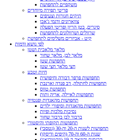
משקפיים לתחפושת
פריטי תפירה מיוחדים
תיקים חגורות וצעיפים
צווארונים ודגמי ג'אבו
סינרים, בטן הריון ופריטי הפעלה
שרוולים ושרוולונים לתחפושת
קיט - אביזרים משלימים לתחפושת
לפי נושא ודמות
מלאך מלאכית ושטן
מלאך לבן, מלאך שחור
תחפושת שטן
חצי מלאך חצי שטן
חיות וטבע
תחפושות פרפר דבורה וחיפושית
תחפושות לחתולה, דב פנדה וארנבת
תחפושת טווס
תחפושות לאיילה, אריה ותות
תחפושות מהאגדות ופנטזיה
תחפושות מהאגדות וסיפורי ילדים
נסיכות מלכות ופיות
ברבור לבן ברבור שחור
תחפושות תקופתי והיסטורי
תחפושות לשנות ה-20 וה-30 (גטסבי)
שנות ה-60 וה-70 (היפים ודיסקו)
הרנסנס והמאה ה-19 (ויקטוריאני)