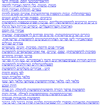
וקלאסיים
כובעי קסם, פנטזיה וליצן
מטות, מוטות, כלי דרמה ואביזרי לחימה
כנפיים, חותלות ואביזרי חיות
כנפיים
חותלות, זנבות ותוספות פרווה
קשתות אוזניים וסטים לחיות
גרביונים, כפפות ופריטי לבוש קטנים
גרביים וגרביונים לתחפושת
שלייקס, עניבות ופפיונים
כפפות לתחפושות
(ארוכות וקצרות)
נעליים, כיסויים וביריות (על הרגל)
אביזרי כח וקסם
כתרים ושרביטים
קשתות, סרטים ופרחים לראש
מניפות, שמשיה
ונוצות
אביזרי ליצן ופריטי הצהרה
תכשיטים לתחפושות: שרשראות,
צמידים ועגילים
אביזרי פנים ודרמה: מסיכות, זקנים, משקפיים
מסיכות לתחפושת
זקן, שפם, שיניים, אף ואוזניים
משקפיים לתחפושת
פריטי תפירה מיוחדים
תיקים חגורות וצעיפים
צווארונים ודגמי ג'אבו
סינרים, בטן הריון ופריטי
הפעלה
שרוולים ושרוולונים לתחפושת
קיט - אביזרים משלימים לתחפושת
לפי נושא ודמות
מלאך מלאכית ושטן
מלאך לבן, מלאך שחור
תחפושת שטן
חצי מלאך חצי שטן
חיות וטבע
תחפושות פרפר דבורה וחיפושית
תחפושות לחתולה, דב פנדה
וארנבת
תחפושת טווס
תחפושות לאיילה, אריה ותות
תחפושות מהאגדות ופנטזיה
תחפושות מהאגדות וסיפורי ילדים
נסיכות מלכות ופיות
ברבור לבן ברבור