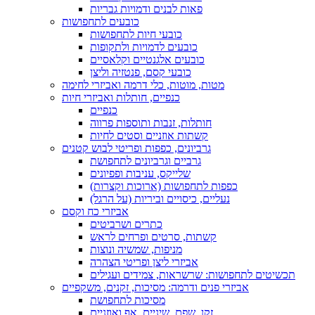
פאות לבנים ודמויות גבריות
כובעים לתחפושות
כובעי חיות לתחפושות
כובעים לדמויות ולתקופות
כובעים אלגנטיים וקלאסיים
כובעי קסם, פנטזיה וליצן
מטות, מוטות, כלי דרמה ואביזרי לחימה
כנפיים, חותלות ואביזרי חיות
כנפיים
חותלות, זנבות ותוספות פרווה
קשתות אוזניים וסטים לחיות
גרביונים, כפפות ופריטי לבוש קטנים
גרביים וגרביונים לתחפושת
שלייקס, עניבות ופפיונים
כפפות לתחפושות (ארוכות וקצרות)
נעליים, כיסויים וביריות (על הרגל)
אביזרי כח וקסם
כתרים ושרביטים
קשתות, סרטים ופרחים לראש
מניפות, שמשיה ונוצות
אביזרי ליצן ופריטי הצהרה
תכשיטים לתחפושות: שרשראות, צמידים ועגילים
אביזרי פנים ודרמה: מסיכות, זקנים, משקפיים
מסיכות לתחפושת
זקן, שפם, שיניים, אף ואוזניים