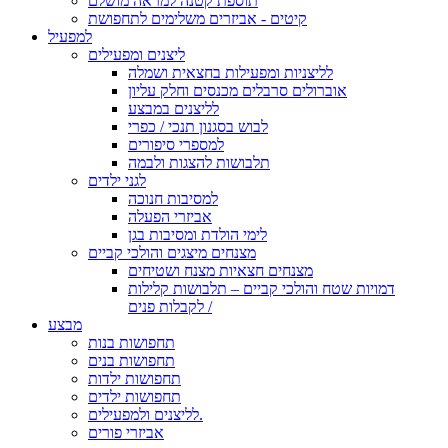
תוספת קטנה למראה מושלם
קיטים - אביזרים משלימים לתחפושת
למפעיל
ליצנים ומפעילים
לליצניות ומפעילות בחצאית ושמלה
אוברולים סרבלים מכנסים וחלק עליון
לליצנים במבצע
לבוש בסגנון תנכי / כפרי
למספרי סיפורים
תלבושות להצגות ולבמה
לגני ילדים
למסיבות חנוכה
אביזרי הפעלה
לימי הולדת ומסיבות בגן
מצנחים מיצגים והולכי קביים
מצנחים חצאיות מצנח ושטיחים
דמויות שטח והולכי קביים – תלבושות קלילות
לקבלות פנים /
מבצע
תחפושות בנות
תחפושות בנים
תחפושות ילדות
תחפושות ילדים
לליצנים ולמפעילים.
אביזרי פורים