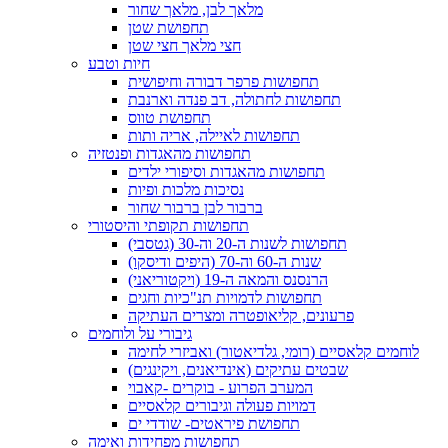
מלאך לבן, מלאך שחור
תחפושת שטן
חצי מלאך חצי שטן
חיות וטבע
תחפושות פרפר דבורה וחיפושית
תחפושות לחתולה, דב פנדה וארנבת
תחפושת טווס
תחפושות לאיילה, אריה ותות
תחפושות מהאגדות ופנטזיה
תחפושות מהאגדות וסיפורי ילדים
נסיכות מלכות ופיות
ברבור לבן ברבור שחור
תחפושות תקופתי והיסטורי
תחפושות לשנות ה-20 וה-30 (גטסבי)
שנות ה-60 וה-70 (היפים ודיסקו)
הרנסנס והמאה ה-19 (ויקטוריאני)
תחפושות לדמויות תנ"כיות וחגים
פרעונים, קליאופטרה ומצרים העתיקה
גיבורי על ולוחמים
לוחמים קלאסיים (רומי, גלדיאטור) ואביזרי לחימה
שבטים עתיקים (אינדיאנים, ויקינגים)
המערב הפרוע - בוקרים -קאבוי
דמויות פעולה וגיבורים קלאסיים
תחפושת פיראטים- שודדי ים
תחפושות מפחידות ואימה