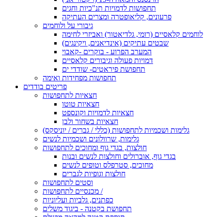
תחפושות לדמויות תנ"כיות וחגים
פרעונים, קליאופטרה ומצרים העתיקה
גיבורי על ולוחמים
לוחמים קלאסיים (רומי, גלדיאטור) ואביזרי לחימה
שבטים עתיקים (אינדיאנים, ויקינגים)
המערב הפרוע - בוקרים -קאבוי
דמויות פעולה וגיבורים קלאסיים
תחפושת פיראטים- שודדי ים
תחפושות מפחידות ואימה
פריטים בודדים
חצאיות לתחפושות
חצאיות טוטו
חצאיות לדמויות וקונספט
חצאיות בשחור ולבן
גלימות ושכמיות לתחפושות (כללי / גברים / יוניסקס)
גלימות, שרוולונים ושכמיות לנשים
חולצות, בגדי גוף ומחוכים לתחפושות
בגדי גוף, אוברולים וחולצות לנשים ובנות
מחוכים, סטרפלס וטופים לנשים
חולצות וגופיות לגברים
וסטים לתחפושות
מכנסיים לתחפושות /
כפתנים, גלביות ועליוניות
תחפושת בקטנה - ביגוד משלים