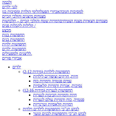
ולבמה
לגני ילדים
למסיבות חנוכה
אביזרי הפעלה
לימי הולדת ומסיבות בגן
מצנחים מיצגים והולכי קביים
מצנחים חצאיות מצנח ושטיחים
דמויות שטח והולכי קביים – תלבושות
קלילות לקבלות פנים /
מבצע
תחפושות בנות
תחפושות בנים
תחפושות ילדות
תחפושות ילדים
לליצנים ולמפעילים.
אביזרי פורים
ילדים
תחפושות לילדות (מידות 2-12)
חיות, חרקים וציפורים לילדות
עמים פנטזיה ודמויות כוח
נסיכות, אגדות ודמויות קלאסיות
תחפושות לנערות (מידות 12-16)
חיות ודמויות חביבות לנערות
פנטזיה, כוח ודמויות עולם לנערות
דמויות קלאסיות וטרנדיות
לבוש תנ"כי ותחפושות לילדים וילדות
לבוש תנ"כי ותחפושות לבנים ונוער