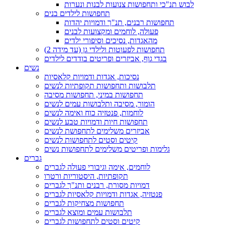
לבוש תנ"כי ותחפושות צנועות לבנות ונערות
תחפושות לילדים בנים
תחפושות רבנים, תנ"ך ודמויות יהדות
פעולה, לוחמים ומקצועות לבנים
מהאגדות, נסיכים וסיפורי ילדים
תחפושות לפעוטות ולילדי גן (עד מידה 2)
בגדי גוף, אביזרים ופריטים בודדים לילדים
נשים
נסיכות, אגדות ודמויות קלאסיות
תלבושות ותחפושות תקופתיות לנשים
תחפושות במיני, תחפושות מסיבה
הומור, מסיבה ותלבושות עמים לנשים
לוחמות, פנטזיה כוח ואימה לנשים
תחפושות חיות ודמויות טבע לנשים
אביזרים משלימים לתחפושת לנשים
קיטים וסטים לתחפושות לנשים
גלימות ופריטים משלימים לתחפושות נשים
גברים
לוחמים, אימה וגיבורי פעולה לגברים
תקופתיות, היסטוריות ורטרו
דמויות מסורת, רבנים ותנ"ך לגברים
פנטזיה, אגדות ודמויות קלאסיות לגברים
תחפושות מצחיקות לגברים
תלבושות עמים ומוצא לגברים
קיטים וסטים לתחפושות לגברים