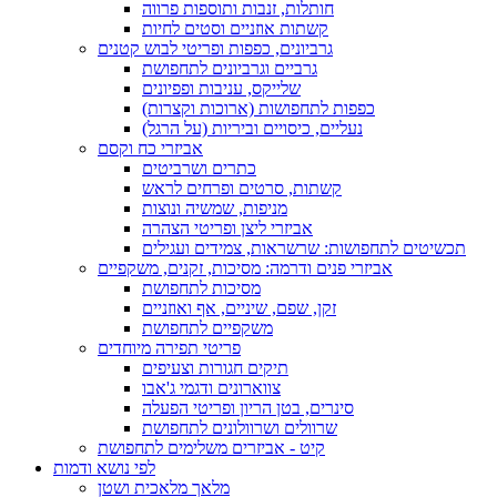
חותלות, זנבות ותוספות פרווה
קשתות אוזניים וסטים לחיות
גרביונים, כפפות ופריטי לבוש קטנים
גרביים וגרביונים לתחפושת
שלייקס, עניבות ופפיונים
כפפות לתחפושות (ארוכות וקצרות)
נעליים, כיסויים וביריות (על הרגל)
אביזרי כח וקסם
כתרים ושרביטים
קשתות, סרטים ופרחים לראש
מניפות, שמשיה ונוצות
אביזרי ליצן ופריטי הצהרה
תכשיטים לתחפושות: שרשראות, צמידים ועגילים
אביזרי פנים ודרמה: מסיכות, זקנים, משקפיים
מסיכות לתחפושת
זקן, שפם, שיניים, אף ואוזניים
משקפיים לתחפושת
פריטי תפירה מיוחדים
תיקים חגורות וצעיפים
צווארונים ודגמי ג'אבו
סינרים, בטן הריון ופריטי הפעלה
שרוולים ושרוולונים לתחפושת
קיט - אביזרים משלימים לתחפושת
לפי נושא ודמות
מלאך מלאכית ושטן