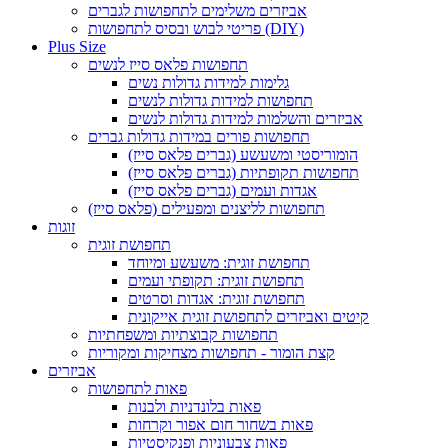
אביזרים משלימים לתחפושות לגברים
פריטי לבוש ובסיס לתחפושות (DIY)
Plus Size
תחפושות פלאס סייז לנשים
גלימות למידות גדולות נשים
תחפושות למידות גדולות לנשים
אביזרים והשלמות למידות גדולות לנשים
תחפושות פורים במידות גדולות גברים
הומוריסטי ומשעשע (גברים פלאס סייז)
תחפושות תקופתיות (גברים פלאס סייז)
אגדות ועמים (גברים פלאס סייז)
תחפושות לליצנים ומפעילים (פלאס סייז)
זוגות
תחפושת זוגית
תחפושת זוגית: משעשע ומיוחד
תחפושת זוגית: תקופתי ועמים
תחפושת זוגית: אגדות וסרטים
קיטים ואביזרים לתחפושת זוגית אייקונית
תחפושות קבוצתיות ומשפחתיות
קצת הומור - תחפושות מצחיקות ומקוריות
אביזרים
פאות לתחפושות
פאות בלונדניות ולבנות
פאות בשחור חום אפור וקרחות
פאות צבעוניות ופנקיסטיות