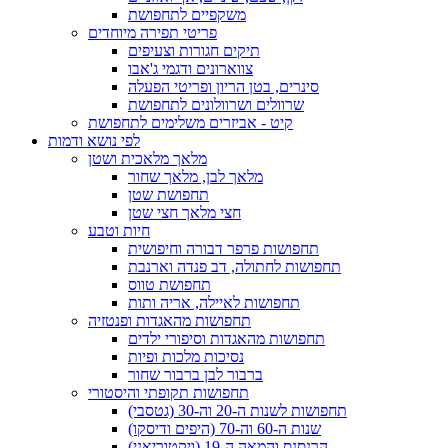
משקפיים לתחפושת
פריטי תפירה מיוחדים
תיקים חגורות וצעיפים
צווארונים ודגמי ג'אבו
סינרים, בטן הריון ופריטי הפעלה
שרוולים ושרוולונים לתחפושת
קיט - אביזרים משלימים לתחפושת
לפי נושא ודמות
מלאך מלאכית ושטן
מלאך לבן, מלאך שחור
תחפושת שטן
חצי מלאך חצי שטן
חיות וטבע
תחפושות פרפר דבורה וחיפושית
תחפושות לחתולה, דב פנדה וארנבת
תחפושת טווס
תחפושות לאיילה, אריה ותות
תחפושות מהאגדות ופנטזיה
תחפושות מהאגדות וסיפורי ילדים
נסיכות מלכות ופיות
ברבור לבן ברבור שחור
תחפושות תקופתי והיסטורי
תחפושות לשנות ה-20 וה-30 (גטסבי)
שנות ה-60 וה-70 (היפים ודיסקו)
הרנסנס והמאה ה-19 (ויקטוריאני)