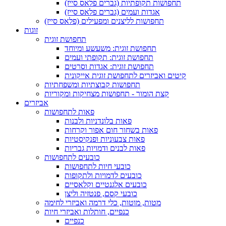
תחפושות תקופתיות (גברים פלאס סייז)
אגדות ועמים (גברים פלאס סייז)
תחפושות לליצנים ומפעילים (פלאס סייז)
זוגות
תחפושת זוגית
תחפושת זוגית: משעשע ומיוחד
תחפושת זוגית: תקופתי ועמים
תחפושת זוגית: אגדות וסרטים
קיטים ואביזרים לתחפושת זוגית אייקונית
תחפושות קבוצתיות ומשפחתיות
קצת הומור - תחפושות מצחיקות ומקוריות
אביזרים
פאות לתחפושות
פאות בלונדניות ולבנות
פאות בשחור חום אפור וקרחות
פאות צבעוניות ופנקיסטיות
פאות לבנים ודמויות גבריות
כובעים לתחפושות
כובעי חיות לתחפושות
כובעים לדמויות ולתקופות
כובעים אלגנטיים וקלאסיים
כובעי קסם, פנטזיה וליצן
מטות, מוטות, כלי דרמה ואביזרי לחימה
כנפיים, חותלות ואביזרי חיות
כנפיים