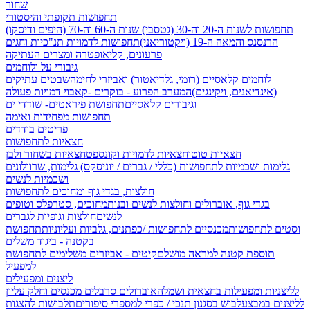
שחור
תחפושות תקופתי והיסטורי
תחפושות לשנות ה-20 וה-30 (גטסבי)
שנות ה-60 וה-70 (היפים ודיסקו)
הרנסנס והמאה ה-19 (ויקטוריאני)
תחפושות לדמויות תנ"כיות וחגים
פרעונים, קליאופטרה ומצרים העתיקה
גיבורי על ולוחמים
לוחמים קלאסיים (רומי, גלדיאטור) ואביזרי לחימה
שבטים עתיקים
(אינדיאנים, ויקינגים)
המערב הפרוע - בוקרים -קאבוי
דמויות פעולה
וגיבורים קלאסיים
תחפושת פיראטים- שודדי ים
תחפושות מפחידות ואימה
פריטים בודדים
חצאיות לתחפושות
חצאיות טוטו
חצאיות לדמויות וקונספט
חצאיות בשחור ולבן
גלימות ושכמיות לתחפושות (כללי / גברים / יוניסקס)
גלימות, שרוולונים
ושכמיות לנשים
חולצות, בגדי גוף ומחוכים לתחפושות
בגדי גוף, אוברולים וחולצות לנשים ובנות
מחוכים, סטרפלס וטופים
לנשים
חולצות וגופיות לגברים
וסטים לתחפושות
מכנסיים לתחפושות /
כפתנים, גלביות ועליוניות
תחפושת
בקטנה - ביגוד משלים
תוספת קטנה למראה מושלם
קיטים - אביזרים משלימים לתחפושת
למפעיל
ליצנים ומפעילים
לליצניות ומפעילות בחצאית ושמלה
אוברולים סרבלים מכנסים וחלק עליון
לליצנים במבצע
לבוש בסגנון תנכי / כפרי
למספרי סיפורים
תלבושות להצגות