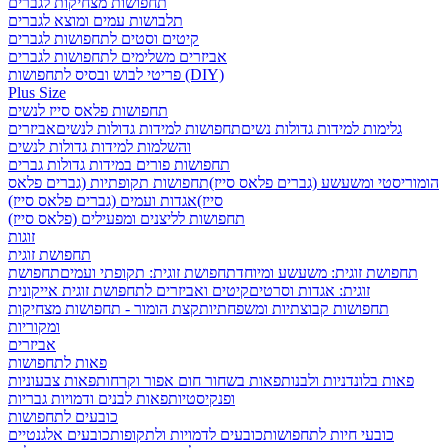
תחפושות מצחיקות לגברים
תלבושות עמים ומוצא לגברים
קיטים וסטים לתחפושות לגברים
אביזרים משלימים לתחפושות לגברים
פריטי לבוש ובסיס לתחפושות (DIY)
Plus Size
תחפושות פלאס סייז לנשים
גלימות למידות גדולות נשים
תחפושות למידות גדולות לנשים
אביזרים
והשלמות למידות גדולות לנשים
תחפושות פורים במידות גדולות גברים
הומוריסטי ומשעשע (גברים פלאס סייז)
תחפושות תקופתיות (גברים פלאס
סייז)
אגדות ועמים (גברים פלאס סייז)
תחפושות לליצנים ומפעילים (פלאס סייז)
זוגות
תחפושת זוגית
תחפושת זוגית: משעשע ומיוחד
תחפושת זוגית: תקופתי ועמים
תחפושת
זוגית: אגדות וסרטים
קיטים ואביזרים לתחפושת זוגית אייקונית
תחפושות קבוצתיות ומשפחתיות
קצת הומור - תחפושות מצחיקות
ומקוריות
אביזרים
פאות לתחפושות
פאות בלונדניות ולבנות
פאות בשחור חום אפור וקרחות
פאות צבעוניות
ופנקיסטיות
פאות לבנים ודמויות גבריות
כובעים לתחפושות
כובעי חיות לתחפושות
כובעים לדמויות ולתקופות
כובעים אלגנטיים