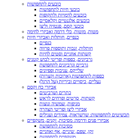
כובעים לתחפושות
כובעי חיות לתחפושות
כובעים לדמויות ולתקופות
כובעים אלגנטיים וקלאסיים
כובעי קסם, פנטזיה וליצן
מטות, מוטות, כלי דרמה ואביזרי לחימה
כנפיים, חותלות ואביזרי חיות
כנפיים
חותלות, זנבות ותוספות פרווה
קשתות אוזניים וסטים לחיות
גרביונים, כפפות ופריטי לבוש קטנים
גרביים וגרביונים לתחפושת
שלייקס, עניבות ופפיונים
כפפות לתחפושות (ארוכות וקצרות)
נעליים, כיסויים וביריות (על הרגל)
אביזרי כח וקסם
כתרים ושרביטים
קשתות, סרטים ופרחים לראש
מניפות, שמשיה ונוצות
אביזרי ליצן ופריטי הצהרה
תכשיטים לתחפושות: שרשראות, צמידים ועגילים
אביזרי פנים ודרמה: מסיכות, זקנים, משקפיים
מסיכות לתחפושת
זקן, שפם, שיניים, אף ואוזניים
משקפיים לתחפושת