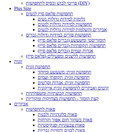
פריטי לבוש ובסיס לתחפושות (DIY)
Plus Size
תחפושות פלאס סייז לנשים
גלימות למידות גדולות נשים
תחפושות למידות גדולות לנשים
אביזרים והשלמות למידות גדולות לנשים
תחפושות פורים במידות גדולות גברים
הומוריסטי ומשעשע (גברים פלאס סייז)
תחפושות תקופתיות (גברים פלאס סייז)
אגדות ועמים (גברים פלאס סייז)
תחפושות לליצנים ומפעילים (פלאס סייז)
זוגות
תחפושת זוגית
תחפושת זוגית: משעשע ומיוחד
תחפושת זוגית: תקופתי ועמים
תחפושת זוגית: אגדות וסרטים
קיטים ואביזרים לתחפושת זוגית אייקונית
תחפושות קבוצתיות ומשפחתיות
קצת הומור - תחפושות מצחיקות ומקוריות
אביזרים
פאות לתחפושות
פאות בלונדניות ולבנות
פאות בשחור חום אפור וקרחות
פאות צבעוניות ופנקיסטיות
פאות לבנים ודמויות גבריות