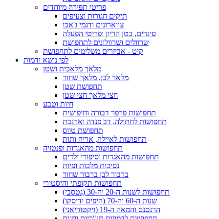
פריטי תפירה מיוחדים
תיקים חגורות וצעיפים
צווארונים ודגמי ג'אבו
סינרים, בטן הריון ופריטי הפעלה
שרוולים ושרוולונים לתחפושת
קיט - אביזרים משלימים לתחפושת
לפי נושא ודמות
מלאך מלאכית ושטן
מלאך לבן, מלאך שחור
תחפושת שטן
חצי מלאך חצי שטן
חיות וטבע
תחפושות פרפר דבורה וחיפושית
תחפושות לחתולה, דב פנדה וארנבת
תחפושת טווס
תחפושות לאיילה, אריה ותות
תחפושות מהאגדות ופנטזיה
תחפושות מהאגדות וסיפורי ילדים
נסיכות מלכות ופיות
ברבור לבן ברבור שחור
תחפושות תקופתי והיסטורי
תחפושות לשנות ה-20 וה-30 (גטסבי)
שנות ה-60 וה-70 (היפים ודיסקו)
הרנסנס והמאה ה-19 (ויקטוריאני)
תחפושות לדמויות תנ"כיות וחגים