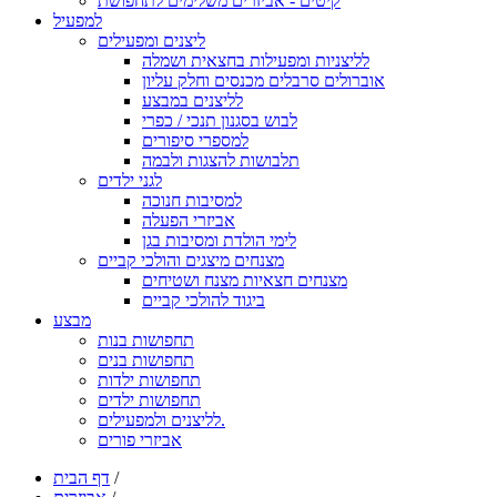
קיטים - אביזרים משלימים לתחפושת
למפעיל
ליצנים ומפעילים
לליצניות ומפעילות בחצאית ושמלה
אוברולים סרבלים מכנסים וחלק עליון
לליצנים במבצע
לבוש בסגנון תנכי / כפרי
למספרי סיפורים
תלבושות להצגות ולבמה
לגני ילדים
למסיבות חנוכה
אביזרי הפעלה
לימי הולדת ומסיבות בגן
מצנחים מיצגים והולכי קביים
מצנחים חצאיות מצנח ושטיחים
ביגוד להולכי קביים
מבצע
תחפושות בנות
תחפושות בנים
תחפושות ילדות
תחפושות ילדים
לליצנים ולמפעילים.
אביזרי פורים
/
דף הבית