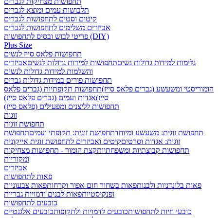
תחפושות מצחיקות לגברים
תלבושות עמים ומוצא לגברים
קיטים וסטים לתחפושות לגברים
אביזרים משלימים לתחפושות לגברים
פריטי לבוש ובסיס לתחפושות (DIY)
Plus Size
תחפושות פלאס סייז לנשים
גלימות למידות גדולות נשים
תחפושות למידות גדולות לנשים
אביזרים
והשלמות למידות גדולות לנשים
תחפושות פורים במידות גדולות גברים
הומוריסטי ומשעשע (גברים פלאס סייז)
תחפושות תקופתיות (גברים פלאס
סייז)
אגדות ועמים (גברים פלאס סייז)
תחפושות לליצנים ומפעילים (פלאס סייז)
זוגות
תחפושת זוגית
תחפושת זוגית: משעשע ומיוחד
תחפושת זוגית: תקופתי ועמים
תחפושת
זוגית: אגדות וסרטים
קיטים ואביזרים לתחפושת זוגית אייקונית
תחפושות קבוצתיות ומשפחתיות
קצת הומור - תחפושות מצחיקות
ומקוריות
אביזרים
פאות לתחפושות
פאות בלונדניות ולבנות
פאות בשחור חום אפור וקרחות
פאות צבעוניות
ופנקיסטיות
פאות לבנים ודמויות גבריות
כובעים לתחפושות
כובעי חיות לתחפושות
כובעים לדמויות ולתקופות
כובעים אלגנטיים