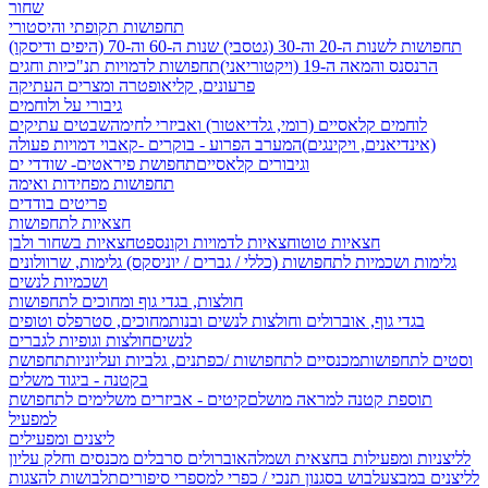
שחור
תחפושות תקופתי והיסטורי
תחפושות לשנות ה-20 וה-30 (גטסבי)
שנות ה-60 וה-70 (היפים ודיסקו)
הרנסנס והמאה ה-19 (ויקטוריאני)
תחפושות לדמויות תנ"כיות וחגים
פרעונים, קליאופטרה ומצרים העתיקה
גיבורי על ולוחמים
לוחמים קלאסיים (רומי, גלדיאטור) ואביזרי לחימה
שבטים עתיקים
(אינדיאנים, ויקינגים)
המערב הפרוע - בוקרים -קאבוי
דמויות פעולה
וגיבורים קלאסיים
תחפושת פיראטים- שודדי ים
תחפושות מפחידות ואימה
פריטים בודדים
חצאיות לתחפושות
חצאיות טוטו
חצאיות לדמויות וקונספט
חצאיות בשחור ולבן
גלימות ושכמיות לתחפושות (כללי / גברים / יוניסקס)
גלימות, שרוולונים
ושכמיות לנשים
חולצות, בגדי גוף ומחוכים לתחפושות
בגדי גוף, אוברולים וחולצות לנשים ובנות
מחוכים, סטרפלס וטופים
לנשים
חולצות וגופיות לגברים
וסטים לתחפושות
מכנסיים לתחפושות /
כפתנים, גלביות ועליוניות
תחפושת
בקטנה - ביגוד משלים
תוספת קטנה למראה מושלם
קיטים - אביזרים משלימים לתחפושת
למפעיל
ליצנים ומפעילים
לליצניות ומפעילות בחצאית ושמלה
אוברולים סרבלים מכנסים וחלק עליון
לליצנים במבצע
לבוש בסגנון תנכי / כפרי
למספרי סיפורים
תלבושות להצגות