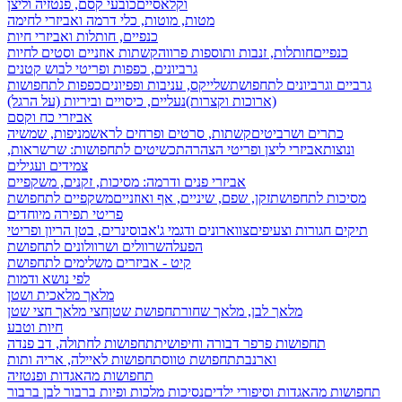
וקלאסיים
כובעי קסם, פנטזיה וליצן
מטות, מוטות, כלי דרמה ואביזרי לחימה
כנפיים, חותלות ואביזרי חיות
כנפיים
חותלות, זנבות ותוספות פרווה
קשתות אוזניים וסטים לחיות
גרביונים, כפפות ופריטי לבוש קטנים
גרביים וגרביונים לתחפושת
שלייקס, עניבות ופפיונים
כפפות לתחפושות
(ארוכות וקצרות)
נעליים, כיסויים וביריות (על הרגל)
אביזרי כח וקסם
כתרים ושרביטים
קשתות, סרטים ופרחים לראש
מניפות, שמשיה
ונוצות
אביזרי ליצן ופריטי הצהרה
תכשיטים לתחפושות: שרשראות,
צמידים ועגילים
אביזרי פנים ודרמה: מסיכות, זקנים, משקפיים
מסיכות לתחפושת
זקן, שפם, שיניים, אף ואוזניים
משקפיים לתחפושת
פריטי תפירה מיוחדים
תיקים חגורות וצעיפים
צווארונים ודגמי ג'אבו
סינרים, בטן הריון ופריטי
הפעלה
שרוולים ושרוולונים לתחפושת
קיט - אביזרים משלימים לתחפושת
לפי נושא ודמות
מלאך מלאכית ושטן
מלאך לבן, מלאך שחור
תחפושת שטן
חצי מלאך חצי שטן
חיות וטבע
תחפושות פרפר דבורה וחיפושית
תחפושות לחתולה, דב פנדה
וארנבת
תחפושת טווס
תחפושות לאיילה, אריה ותות
תחפושות מהאגדות ופנטזיה
תחפושות מהאגדות וסיפורי ילדים
נסיכות מלכות ופיות
ברבור לבן ברבור