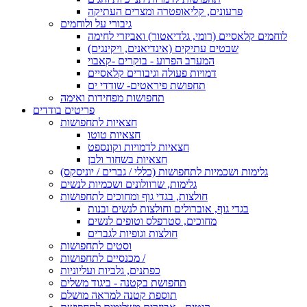
פרעונים, קליאופטרה ומצרים העתיקה
גיבורי על ולוחמים
לוחמים קלאסיים (רומי, גלדיאטור) ואביזרי לחימה
שבטים עתיקים (אינדיאנים, ויקינגים)
המערב הפרוע - בוקרים -קאבוי
דמויות פעולה וגיבורים קלאסיים
תחפושת פיראטים- שודדי ים
תחפושות מפחידות ואימה
פריטים בודדים
חצאיות לתחפושות
חצאיות טוטו
חצאיות לדמויות וקונספט
חצאיות בשחור ולבן
גלימות ושכמיות לתחפושות (כללי / גברים / יוניסקס)
גלימות, שרוולונים ושכמיות לנשים
חולצות, בגדי גוף ומחוכים לתחפושות
בגדי גוף, אוברולים וחולצות לנשים ובנות
מחוכים, סטרפלס וטופים לנשים
חולצות וגופיות לגברים
וסטים לתחפושות
מכנסיים לתחפושות /
כפתנים, גלביות ועליוניות
תחפושת בקטנה - ביגוד משלים
תוספת קטנה למראה מושלם