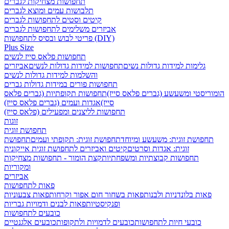
תחפושות מצחיקות לגברים
תלבושות עמים ומוצא לגברים
קיטים וסטים לתחפושות לגברים
אביזרים משלימים לתחפושות לגברים
פריטי לבוש ובסיס לתחפושות (DIY)
Plus Size
תחפושות פלאס סייז לנשים
גלימות למידות גדולות נשים
תחפושות למידות גדולות לנשים
אביזרים
והשלמות למידות גדולות לנשים
תחפושות פורים במידות גדולות גברים
הומוריסטי ומשעשע (גברים פלאס סייז)
תחפושות תקופתיות (גברים פלאס
סייז)
אגדות ועמים (גברים פלאס סייז)
תחפושות לליצנים ומפעילים (פלאס סייז)
זוגות
תחפושת זוגית
תחפושת זוגית: משעשע ומיוחד
תחפושת זוגית: תקופתי ועמים
תחפושת
זוגית: אגדות וסרטים
קיטים ואביזרים לתחפושת זוגית אייקונית
תחפושות קבוצתיות ומשפחתיות
קצת הומור - תחפושות מצחיקות
ומקוריות
אביזרים
פאות לתחפושות
פאות בלונדניות ולבנות
פאות בשחור חום אפור וקרחות
פאות צבעוניות
ופנקיסטיות
פאות לבנים ודמויות גבריות
כובעים לתחפושות
כובעי חיות לתחפושות
כובעים לדמויות ולתקופות
כובעים אלגנטיים