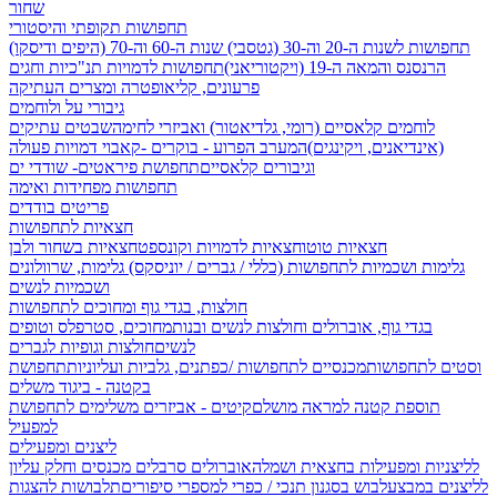
שחור
תחפושות תקופתי והיסטורי
תחפושות לשנות ה-20 וה-30 (גטסבי)
שנות ה-60 וה-70 (היפים ודיסקו)
הרנסנס והמאה ה-19 (ויקטוריאני)
תחפושות לדמויות תנ"כיות וחגים
פרעונים, קליאופטרה ומצרים העתיקה
גיבורי על ולוחמים
לוחמים קלאסיים (רומי, גלדיאטור) ואביזרי לחימה
שבטים עתיקים
(אינדיאנים, ויקינגים)
המערב הפרוע - בוקרים -קאבוי
דמויות פעולה
וגיבורים קלאסיים
תחפושת פיראטים- שודדי ים
תחפושות מפחידות ואימה
פריטים בודדים
חצאיות לתחפושות
חצאיות טוטו
חצאיות לדמויות וקונספט
חצאיות בשחור ולבן
גלימות ושכמיות לתחפושות (כללי / גברים / יוניסקס)
גלימות, שרוולונים
ושכמיות לנשים
חולצות, בגדי גוף ומחוכים לתחפושות
בגדי גוף, אוברולים וחולצות לנשים ובנות
מחוכים, סטרפלס וטופים
לנשים
חולצות וגופיות לגברים
וסטים לתחפושות
מכנסיים לתחפושות /
כפתנים, גלביות ועליוניות
תחפושת
בקטנה - ביגוד משלים
תוספת קטנה למראה מושלם
קיטים - אביזרים משלימים לתחפושת
למפעיל
ליצנים ומפעילים
לליצניות ומפעילות בחצאית ושמלה
אוברולים סרבלים מכנסים וחלק עליון
לליצנים במבצע
לבוש בסגנון תנכי / כפרי
למספרי סיפורים
תלבושות להצגות