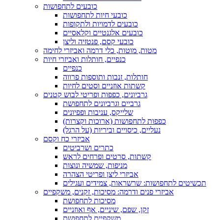
כובעים לתחפושות
כובעי חיות לתחפושות
כובעים לדמויות ולתקופות
כובעים אלגנטיים וקלאסיים
כובעי קסם, פנטזיה וליצן
מטות, מוטות, כלי דרמה ואביזרי לחימה
כנפיים, חותלות ואביזרי חיות
כנפיים
חותלות, זנבות ותוספות פרווה
קשתות אוזניים וסטים לחיות
גרביונים, כפפות ופריטי לבוש קטנים
גרביים וגרביונים לתחפושת
שלייקס, עניבות ופפיונים
כפפות לתחפושות (ארוכות וקצרות)
נעליים, כיסויים וביריות (על הרגל)
אביזרי כח וקסם
כתרים ושרביטים
קשתות, סרטים ופרחים לראש
מניפות, שמשיה ונוצות
אביזרי ליצן ופריטי הצהרה
תכשיטים לתחפושות: שרשראות, צמידים ועגילים
אביזרי פנים ודרמה: מסיכות, זקנים, משקפיים
מסיכות לתחפושת
זקן, שפם, שיניים, אף ואוזניים
משקפיים לתחפושת