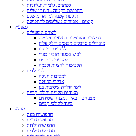
כפתנים, גלביות ועליוניות
תחפושת בקטנה - ביגוד משלים
תוספת קטנה למראה מושלם
קיטים - אביזרים משלימים לתחפושת
למפעיל
ליצנים ומפעילים
לליצניות ומפעילות בחצאית ושמלה
אוברולים סרבלים מכנסים וחלק עליון
לליצנים במבצע
לבוש בסגנון תנכי / כפרי
למספרי סיפורים
תלבושות להצגות ולבמה
לגני ילדים
למסיבות חנוכה
אביזרי הפעלה
לימי הולדת ומסיבות בגן
מצנחים מיצגים והולכי קביים
מצנחים חצאיות מצנח ושטיחים
ביגוד להולכי קביים
מבצע
תחפושות בנות
תחפושות בנים
תחפושות ילדות
תחפושות ילדים