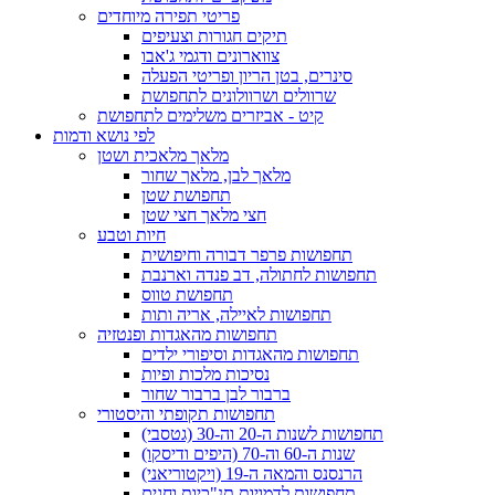
פריטי תפירה מיוחדים
תיקים חגורות וצעיפים
צווארונים ודגמי ג'אבו
סינרים, בטן הריון ופריטי הפעלה
שרוולים ושרוולונים לתחפושת
קיט - אביזרים משלימים לתחפושת
לפי נושא ודמות
מלאך מלאכית ושטן
מלאך לבן, מלאך שחור
תחפושת שטן
חצי מלאך חצי שטן
חיות וטבע
תחפושות פרפר דבורה וחיפושית
תחפושות לחתולה, דב פנדה וארנבת
תחפושת טווס
תחפושות לאיילה, אריה ותות
תחפושות מהאגדות ופנטזיה
תחפושות מהאגדות וסיפורי ילדים
נסיכות מלכות ופיות
ברבור לבן ברבור שחור
תחפושות תקופתי והיסטורי
תחפושות לשנות ה-20 וה-30 (גטסבי)
שנות ה-60 וה-70 (היפים ודיסקו)
הרנסנס והמאה ה-19 (ויקטוריאני)
תחפושות לדמויות תנ"כיות וחגים