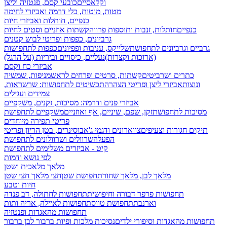
וקלאסיים
כובעי קסם, פנטזיה וליצן
מטות, מוטות, כלי דרמה ואביזרי לחימה
כנפיים, חותלות ואביזרי חיות
כנפיים
חותלות, זנבות ותוספות פרווה
קשתות אוזניים וסטים לחיות
גרביונים, כפפות ופריטי לבוש קטנים
גרביים וגרביונים לתחפושת
שלייקס, עניבות ופפיונים
כפפות לתחפושות
(ארוכות וקצרות)
נעליים, כיסויים וביריות (על הרגל)
אביזרי כח וקסם
כתרים ושרביטים
קשתות, סרטים ופרחים לראש
מניפות, שמשיה
ונוצות
אביזרי ליצן ופריטי הצהרה
תכשיטים לתחפושות: שרשראות,
צמידים ועגילים
אביזרי פנים ודרמה: מסיכות, זקנים, משקפיים
מסיכות לתחפושת
זקן, שפם, שיניים, אף ואוזניים
משקפיים לתחפושת
פריטי תפירה מיוחדים
תיקים חגורות וצעיפים
צווארונים ודגמי ג'אבו
סינרים, בטן הריון ופריטי
הפעלה
שרוולים ושרוולונים לתחפושת
קיט - אביזרים משלימים לתחפושת
לפי נושא ודמות
מלאך מלאכית ושטן
מלאך לבן, מלאך שחור
תחפושת שטן
חצי מלאך חצי שטן
חיות וטבע
תחפושות פרפר דבורה וחיפושית
תחפושות לחתולה, דב פנדה
וארנבת
תחפושת טווס
תחפושות לאיילה, אריה ותות
תחפושות מהאגדות ופנטזיה
תחפושות מהאגדות וסיפורי ילדים
נסיכות מלכות ופיות
ברבור לבן ברבור