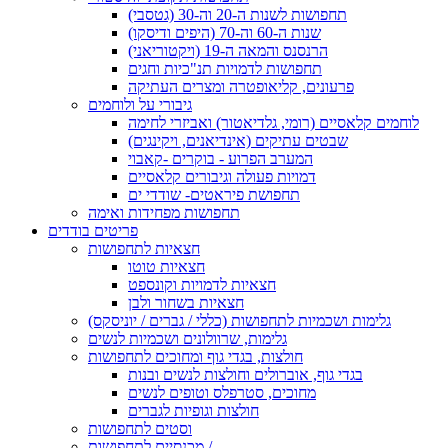
תחפושות לשנות ה-20 וה-30 (גטסבי)
שנות ה-60 וה-70 (היפים ודיסקו)
הרנסנס והמאה ה-19 (ויקטוריאני)
תחפושות לדמויות תנ"כיות וחגים
פרעונים, קליאופטרה ומצרים העתיקה
גיבורי על ולוחמים
לוחמים קלאסיים (רומי, גלדיאטור) ואביזרי לחימה
שבטים עתיקים (אינדיאנים, ויקינגים)
המערב הפרוע - בוקרים -קאבוי
דמויות פעולה וגיבורים קלאסיים
תחפושת פיראטים- שודדי ים
תחפושות מפחידות ואימה
פריטים בודדים
חצאיות לתחפושות
חצאיות טוטו
חצאיות לדמויות וקונספט
חצאיות בשחור ולבן
גלימות ושכמיות לתחפושות (כללי / גברים / יוניסקס)
גלימות, שרוולונים ושכמיות לנשים
חולצות, בגדי גוף ומחוכים לתחפושות
בגדי גוף, אוברולים וחולצות לנשים ובנות
מחוכים, סטרפלס וטופים לנשים
חולצות וגופיות לגברים
וסטים לתחפושות
מכנסיים לתחפושות /