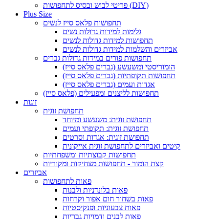
פריטי לבוש ובסיס לתחפושות (DIY)
Plus Size
תחפושות פלאס סייז לנשים
גלימות למידות גדולות נשים
תחפושות למידות גדולות לנשים
אביזרים והשלמות למידות גדולות לנשים
תחפושות פורים במידות גדולות גברים
הומוריסטי ומשעשע (גברים פלאס סייז)
תחפושות תקופתיות (גברים פלאס סייז)
אגדות ועמים (גברים פלאס סייז)
תחפושות לליצנים ומפעילים (פלאס סייז)
זוגות
תחפושת זוגית
תחפושת זוגית: משעשע ומיוחד
תחפושת זוגית: תקופתי ועמים
תחפושת זוגית: אגדות וסרטים
קיטים ואביזרים לתחפושת זוגית אייקונית
תחפושות קבוצתיות ומשפחתיות
קצת הומור - תחפושות מצחיקות ומקוריות
אביזרים
פאות לתחפושות
פאות בלונדניות ולבנות
פאות בשחור חום אפור וקרחות
פאות צבעוניות ופנקיסטיות
פאות לבנים ודמויות גבריות