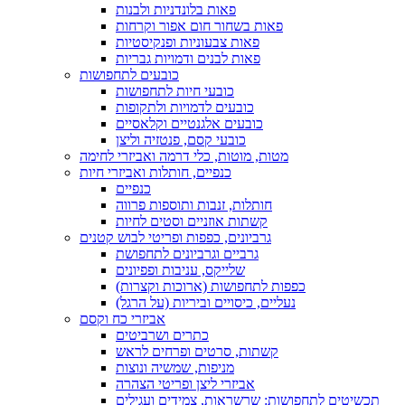
פאות בלונדניות ולבנות
פאות בשחור חום אפור וקרחות
פאות צבעוניות ופנקיסטיות
פאות לבנים ודמויות גבריות
כובעים לתחפושות
כובעי חיות לתחפושות
כובעים לדמויות ולתקופות
כובעים אלגנטיים וקלאסיים
כובעי קסם, פנטזיה וליצן
מטות, מוטות, כלי דרמה ואביזרי לחימה
כנפיים, חותלות ואביזרי חיות
כנפיים
חותלות, זנבות ותוספות פרווה
קשתות אוזניים וסטים לחיות
גרביונים, כפפות ופריטי לבוש קטנים
גרביים וגרביונים לתחפושת
שלייקס, עניבות ופפיונים
כפפות לתחפושות (ארוכות וקצרות)
נעליים, כיסויים וביריות (על הרגל)
אביזרי כח וקסם
כתרים ושרביטים
קשתות, סרטים ופרחים לראש
מניפות, שמשיה ונוצות
אביזרי ליצן ופריטי הצהרה
תכשיטים לתחפושות: שרשראות, צמידים ועגילים