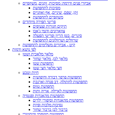
אביזרי פנים ודרמה: מסיכות, זקנים, משקפיים
מסיכות לתחפושת
זקן, שפם, שיניים, אף ואוזניים
משקפיים לתחפושת
פריטי תפירה מיוחדים
תיקים חגורות וצעיפים
צווארונים ודגמי ג'אבו
סינרים, בטן הריון ופריטי הפעלה
שרוולים ושרוולונים לתחפושת
קיט - אביזרים משלימים לתחפושת
לפי נושא ודמות
מלאך מלאכית ושטן
מלאך לבן, מלאך שחור
תחפושת שטן
חצי מלאך חצי שטן
חיות וטבע
תחפושות פרפר דבורה וחיפושית
תחפושות לחתולה, דב פנדה וארנבת
תחפושת טווס
תחפושות לאיילה, אריה ותות
תחפושות מהאגדות ופנטזיה
תחפושות מהאגדות וסיפורי ילדים
נסיכות מלכות ופיות
ברבור לבן ברבור שחור
תחפושות תקופתי והיסטורי