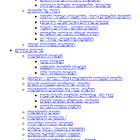
פרעונים, קליאופטרה ומצרים העתיקה
גיבורי על ולוחמים
לוחמים קלאסיים (רומי, גלדיאטור) ואביזרי לחימה
שבטים עתיקים (אינדיאנים, ויקינגים)
המערב הפרוע - בוקרים -קאבוי
דמויות פעולה וגיבורים קלאסיים
תחפושת פיראטים- שודדי ים
תחפושות מפחידות ואימה
פריטים בודדים
חצאיות לתחפושות
חצאיות טוטו
חצאיות לדמויות וקונספט
חצאיות בשחור ולבן
גלימות ושכמיות לתחפושות (כללי / גברים / יוניסקס)
גלימות, שרוולונים ושכמיות לנשים
חולצות, בגדי גוף ומחוכים לתחפושות
בגדי גוף, אוברולים וחולצות לנשים ובנות
מחוכים, סטרפלס וטופים לנשים
חולצות וגופיות לגברים
וסטים לתחפושות
מכנסיים לתחפושות /
כפתנים, גלביות ועליוניות
תחפושת בקטנה - ביגוד משלים
תוספת קטנה למראה מושלם