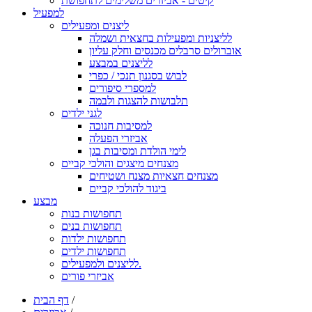
קיטים - אביזרים משלימים לתחפושת
למפעיל
ליצנים ומפעילים
לליצניות ומפעילות בחצאית ושמלה
אוברולים סרבלים מכנסים וחלק עליון
לליצנים במבצע
לבוש בסגנון תנכי / כפרי
למספרי סיפורים
תלבושות להצגות ולבמה
לגני ילדים
למסיבות חנוכה
אביזרי הפעלה
לימי הולדת ומסיבות בגן
מצנחים מיצגים והולכי קביים
מצנחים חצאיות מצנח ושטיחים
ביגוד להולכי קביים
מבצע
תחפושות בנות
תחפושות בנים
תחפושות ילדות
תחפושות ילדים
לליצנים ולמפעילים.
אביזרי פורים
/
דף הבית