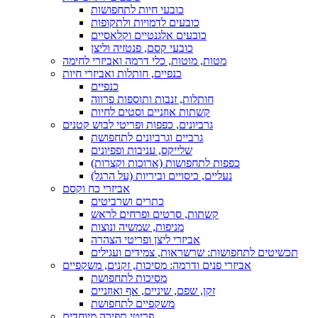
כובעי חיות לתחפושות
כובעים לדמויות ולתקופות
כובעים אלגנטיים וקלאסיים
כובעי קסם, פנטזיה וליצן
מטות, מוטות, כלי דרמה ואביזרי לחימה
כנפיים, חותלות ואביזרי חיות
כנפיים
חותלות, זנבות ותוספות פרווה
קשתות אוזניים וסטים לחיות
גרביונים, כפפות ופריטי לבוש קטנים
גרביים וגרביונים לתחפושת
שלייקס, עניבות ופפיונים
כפפות לתחפושות (ארוכות וקצרות)
נעליים, כיסויים וביריות (על הרגל)
אביזרי כח וקסם
כתרים ושרביטים
קשתות, סרטים ופרחים לראש
מניפות, שמשיה ונוצות
אביזרי ליצן ופריטי הצהרה
תכשיטים לתחפושות: שרשראות, צמידים ועגילים
אביזרי פנים ודרמה: מסיכות, זקנים, משקפיים
מסיכות לתחפושת
זקן, שפם, שיניים, אף ואוזניים
משקפיים לתחפושת
פריטי תפירה מיוחדים