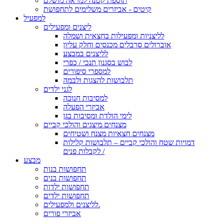
תוספת קטנה למראה מושלם
קיטים - אביזרים משלימים לתחפושת
למפעיל
ליצנים ומפעילים
לליצניות ומפעילות בחצאית ושמלה
אוברולים סרבלים מכנסים וחלק עליון
לליצנים במבצע
לבוש בסגנון תנכי / כפרי
למספרי סיפורים
תלבושות להצגות ולבמה
לגני ילדים
למסיבות חנוכה
אביזרי הפעלה
לימי הולדת ומסיבות בגן
מצנחים מיצגים והולכי קביים
מצנחים חצאיות מצנח ושטיחים
דמויות שטח והולכי קביים – תלבושות קלילות
לקבלות פנים /
מבצע
תחפושות בנות
תחפושות בנים
תחפושות ילדות
תחפושות ילדים
לליצנים ולמפעילים.
אביזרי פורים