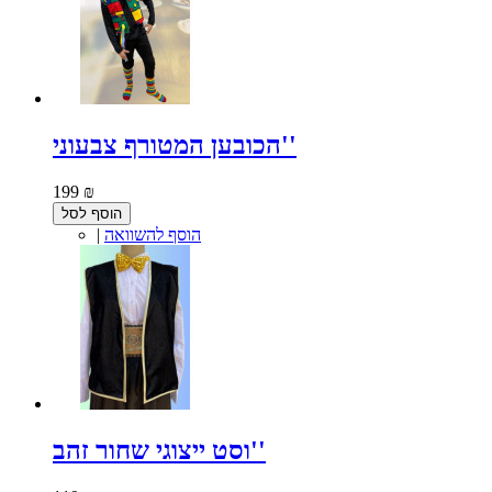
הכובען המטורף צבעוני''
199 ₪
הוסף לסל
הוסף להשוואה
|
וסט ייצוגי שחור זהב''