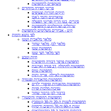
משקפיים לתחפושת
פריטי תפירה מיוחדים
תיקים חגורות וצעיפים
צווארונים ודגמי ג'אבו
סינרים, בטן הריון ופריטי הפעלה
שרוולים ושרוולונים לתחפושת
קיט - אביזרים משלימים לתחפושת
לפי נושא ודמות
מלאך מלאכית ושטן
מלאך לבן, מלאך שחור
תחפושת שטן
חצי מלאך חצי שטן
חיות וטבע
תחפושות פרפר דבורה וחיפושית
תחפושות לחתולה, דב פנדה וארנבת
תחפושת טווס
תחפושות לאיילה, אריה ותות
תחפושות מהאגדות ופנטזיה
תחפושות מהאגדות וסיפורי ילדים
נסיכות מלכות ופיות
ברבור לבן ברבור שחור
תחפושות תקופתי והיסטורי
תחפושות לשנות ה-20 וה-30 (גטסבי)
שנות ה-60 וה-70 (היפים ודיסקו)
הרנסנס והמאה ה-19 (ויקטוריאני)