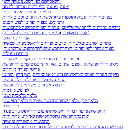
וקלאסיים
כובעי קסם, פנטזיה וליצן
מטות, מוטות, כלי דרמה ואביזרי לחימה
כנפיים, חותלות ואביזרי חיות
כנפיים
חותלות, זנבות ותוספות פרווה
קשתות אוזניים וסטים לחיות
גרביונים, כפפות ופריטי לבוש קטנים
גרביים וגרביונים לתחפושת
שלייקס, עניבות ופפיונים
כפפות לתחפושות
(ארוכות וקצרות)
נעליים, כיסויים וביריות (על הרגל)
אביזרי כח וקסם
כתרים ושרביטים
קשתות, סרטים ופרחים לראש
מניפות, שמשיה
ונוצות
אביזרי ליצן ופריטי הצהרה
תכשיטים לתחפושות: שרשראות,
צמידים ועגילים
אביזרי פנים ודרמה: מסיכות, זקנים, משקפיים
מסיכות לתחפושת
זקן, שפם, שיניים, אף ואוזניים
משקפיים לתחפושת
פריטי תפירה מיוחדים
תיקים חגורות וצעיפים
צווארונים ודגמי ג'אבו
סינרים, בטן הריון ופריטי
הפעלה
שרוולים ושרוולונים לתחפושת
קיט - אביזרים משלימים לתחפושת
לפי נושא ודמות
מלאך מלאכית ושטן
מלאך לבן, מלאך שחור
תחפושת שטן
חצי מלאך חצי שטן
חיות וטבע
תחפושות פרפר דבורה וחיפושית
תחפושות לחתולה, דב פנדה
וארנבת
תחפושת טווס
תחפושות לאיילה, אריה ותות
תחפושות מהאגדות ופנטזיה
תחפושות מהאגדות וסיפורי ילדים
נסיכות מלכות ופיות
ברבור לבן ברבור