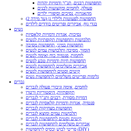
תחפושות רבנים, תנ"ך ודמויות יהדות
פעולה, לוחמים ומקצועות לבנים
מהאגדות, נסיכים וסיפורי ילדים
תחפושות לפעוטות ולילדי גן (עד מידה 2)
בגדי גוף, אביזרים ופריטים בודדים לילדים
נשים
נסיכות, אגדות ודמויות קלאסיות
תלבושות ותחפושות תקופתיות לנשים
תחפושות במיני, תחפושות מסיבה
הומור, מסיבה ותלבושות עמים לנשים
לוחמות, פנטזיה כוח ואימה לנשים
תחפושות חיות ודמויות טבע לנשים
אביזרים משלימים לתחפושת לנשים
קיטים וסטים לתחפושות לנשים
גלימות ופריטים משלימים לתחפושות נשים
גברים
לוחמים, אימה וגיבורי פעולה לגברים
תקופתיות, היסטוריות ורטרו
דמויות מסורת, רבנים ותנ"ך לגברים
פנטזיה, אגדות ודמויות קלאסיות לגברים
תחפושות מצחיקות לגברים
תלבושות עמים ומוצא לגברים
קיטים וסטים לתחפושות לגברים
אביזרים משלימים לתחפושות לגברים
פריטי לבוש ובסיס לתחפושות (DIY)