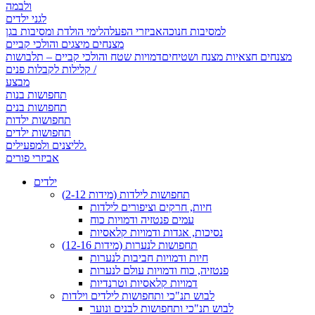
ולבמה
לגני ילדים
למסיבות חנוכה
אביזרי הפעלה
לימי הולדת ומסיבות בגן
מצנחים מיצגים והולכי קביים
מצנחים חצאיות מצנח ושטיחים
דמויות שטח והולכי קביים – תלבושות
קלילות לקבלות פנים /
מבצע
תחפושות בנות
תחפושות בנים
תחפושות ילדות
תחפושות ילדים
לליצנים ולמפעילים.
אביזרי פורים
ילדים
תחפושות לילדות (מידות 2-12)
חיות, חרקים וציפורים לילדות
עמים פנטזיה ודמויות כוח
נסיכות, אגדות ודמויות קלאסיות
תחפושות לנערות (מידות 12-16)
חיות ודמויות חביבות לנערות
פנטזיה, כוח ודמויות עולם לנערות
דמויות קלאסיות וטרנדיות
לבוש תנ"כי ותחפושות לילדים וילדות
לבוש תנ"כי ותחפושות לבנים ונוער