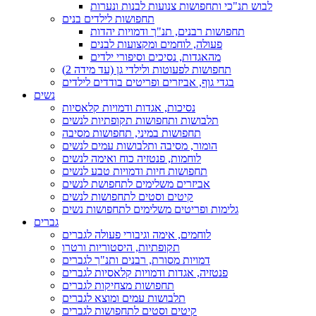
לבוש תנ"כי ותחפושות צנועות לבנות ונערות
תחפושות לילדים בנים
תחפושות רבנים, תנ"ך ודמויות יהדות
פעולה, לוחמים ומקצועות לבנים
מהאגדות, נסיכים וסיפורי ילדים
תחפושות לפעוטות ולילדי גן (עד מידה 2)
בגדי גוף, אביזרים ופריטים בודדים לילדים
נשים
נסיכות, אגדות ודמויות קלאסיות
תלבושות ותחפושות תקופתיות לנשים
תחפושות במיני, תחפושות מסיבה
הומור, מסיבה ותלבושות עמים לנשים
לוחמות, פנטזיה כוח ואימה לנשים
תחפושות חיות ודמויות טבע לנשים
אביזרים משלימים לתחפושת לנשים
קיטים וסטים לתחפושות לנשים
גלימות ופריטים משלימים לתחפושות נשים
גברים
לוחמים, אימה וגיבורי פעולה לגברים
תקופתיות, היסטוריות ורטרו
דמויות מסורת, רבנים ותנ"ך לגברים
פנטזיה, אגדות ודמויות קלאסיות לגברים
תחפושות מצחיקות לגברים
תלבושות עמים ומוצא לגברים
קיטים וסטים לתחפושות לגברים