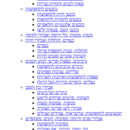
פאות לבנים ודמויות גבריות
כובעים לתחפושות
כובעי חיות לתחפושות
כובעים לדמויות ולתקופות
כובעים אלגנטיים וקלאסיים
כובעי קסם, פנטזיה וליצן
מטות, מוטות, כלי דרמה ואביזרי לחימה
כנפיים, חותלות ואביזרי חיות
כנפיים
חותלות, זנבות ותוספות פרווה
קשתות אוזניים וסטים לחיות
גרביונים, כפפות ופריטי לבוש קטנים
גרביים וגרביונים לתחפושת
שלייקס, עניבות ופפיונים
כפפות לתחפושות (ארוכות וקצרות)
נעליים, כיסויים וביריות (על הרגל)
אביזרי כח וקסם
כתרים ושרביטים
קשתות, סרטים ופרחים לראש
מניפות, שמשיה ונוצות
אביזרי ליצן ופריטי הצהרה
תכשיטים לתחפושות: שרשראות, צמידים ועגילים
אביזרי פנים ודרמה: מסיכות, זקנים, משקפיים
מסיכות לתחפושת
זקן, שפם, שיניים, אף ואוזניים