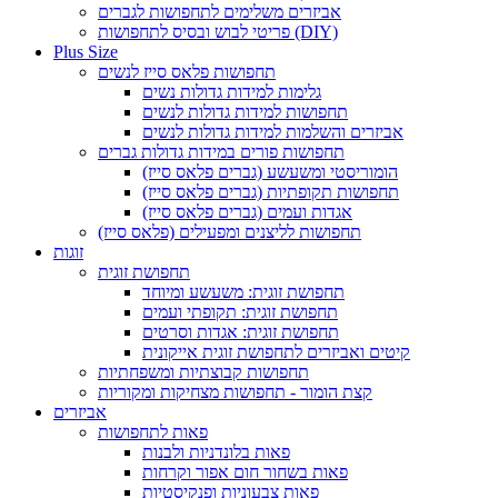
אביזרים משלימים לתחפושות לגברים
פריטי לבוש ובסיס לתחפושות (DIY)
Plus Size
תחפושות פלאס סייז לנשים
גלימות למידות גדולות נשים
תחפושות למידות גדולות לנשים
אביזרים והשלמות למידות גדולות לנשים
תחפושות פורים במידות גדולות גברים
הומוריסטי ומשעשע (גברים פלאס סייז)
תחפושות תקופתיות (גברים פלאס סייז)
אגדות ועמים (גברים פלאס סייז)
תחפושות לליצנים ומפעילים (פלאס סייז)
זוגות
תחפושת זוגית
תחפושת זוגית: משעשע ומיוחד
תחפושת זוגית: תקופתי ועמים
תחפושת זוגית: אגדות וסרטים
קיטים ואביזרים לתחפושת זוגית אייקונית
תחפושות קבוצתיות ומשפחתיות
קצת הומור - תחפושות מצחיקות ומקוריות
אביזרים
פאות לתחפושות
פאות בלונדניות ולבנות
פאות בשחור חום אפור וקרחות
פאות צבעוניות ופנקיסטיות