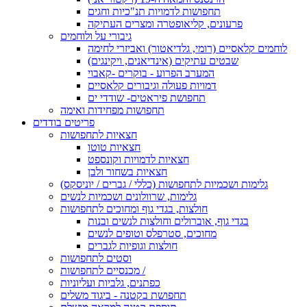
תחפושות לדמויות תנ"כיות וחגים
פרעונים, קליאופטרה ומצרים העתיקה
גיבורי על ולוחמים
לוחמים קלאסיים (רומי, גלדיאטור) ואביזרי לחימה
שבטים עתיקים (אינדיאנים, ויקינגים)
המערב הפרוע - בוקרים -קאבוי
דמויות פעולה וגיבורים קלאסיים
תחפושת פיראטים- שודדי ים
תחפושות מפחידות ואימה
פריטים בודדים
חצאיות לתחפושות
חצאיות טוטו
חצאיות לדמויות וקונספט
חצאיות בשחור ולבן
גלימות ושכמיות לתחפושות (כללי / גברים / יוניסקס)
גלימות, שרוולונים ושכמיות לנשים
חולצות, בגדי גוף ומחוכים לתחפושות
בגדי גוף, אוברולים וחולצות לנשים ובנות
מחוכים, סטרפלס וטופים לנשים
חולצות וגופיות לגברים
וסטים לתחפושות
מכנסיים לתחפושות /
כפתנים, גלביות ועליוניות
תחפושת בקטנה - ביגוד משלים