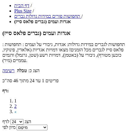
/
דף הבית
Plus Size
/
/
תחפושות פורים במידות גדולות גברים
אגדות ועמים (גברים פלאס סייז)
אגדות ועמים (גברים פלאס סייז)
: תחפושות לגברים במידות גדולות: אגדות, גיבורי על ועמים : תחפושות
פלאס סייז לגברים מכל הזמנים! מצאו דמויות אגדיות (אלאדין, פינוקיו,
כובען מטורף), גיבורי על (באטמן), דמויות רשע (שטן, גרגמל) ודגמים
עממיים (נזיר).
הצג כ:
טבלה
רשימה
פריטים 1 עד 24 מתוך 46 סה"כ
דף:
1
2
הצג
לדף
מיון לפי