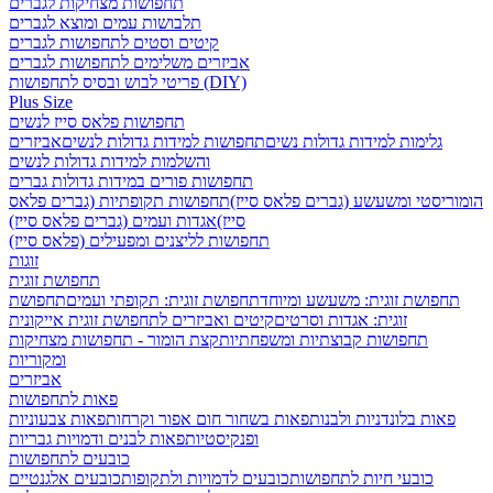
תחפושות מצחיקות לגברים
תלבושות עמים ומוצא לגברים
קיטים וסטים לתחפושות לגברים
אביזרים משלימים לתחפושות לגברים
פריטי לבוש ובסיס לתחפושות (DIY)
Plus Size
תחפושות פלאס סייז לנשים
גלימות למידות גדולות נשים
תחפושות למידות גדולות לנשים
אביזרים
והשלמות למידות גדולות לנשים
תחפושות פורים במידות גדולות גברים
הומוריסטי ומשעשע (גברים פלאס סייז)
תחפושות תקופתיות (גברים פלאס
סייז)
אגדות ועמים (גברים פלאס סייז)
תחפושות לליצנים ומפעילים (פלאס סייז)
זוגות
תחפושת זוגית
תחפושת זוגית: משעשע ומיוחד
תחפושת זוגית: תקופתי ועמים
תחפושת
זוגית: אגדות וסרטים
קיטים ואביזרים לתחפושת זוגית אייקונית
תחפושות קבוצתיות ומשפחתיות
קצת הומור - תחפושות מצחיקות
ומקוריות
אביזרים
פאות לתחפושות
פאות בלונדניות ולבנות
פאות בשחור חום אפור וקרחות
פאות צבעוניות
ופנקיסטיות
פאות לבנים ודמויות גבריות
כובעים לתחפושות
כובעי חיות לתחפושות
כובעים לדמויות ולתקופות
כובעים אלגנטיים