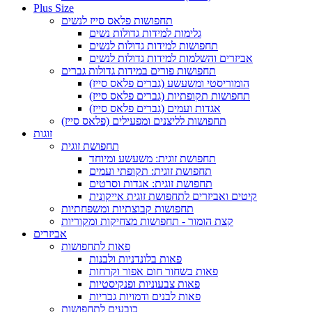
Plus Size
תחפושות פלאס סייז לנשים
גלימות למידות גדולות נשים
תחפושות למידות גדולות לנשים
אביזרים והשלמות למידות גדולות לנשים
תחפושות פורים במידות גדולות גברים
הומוריסטי ומשעשע (גברים פלאס סייז)
תחפושות תקופתיות (גברים פלאס סייז)
אגדות ועמים (גברים פלאס סייז)
תחפושות לליצנים ומפעילים (פלאס סייז)
זוגות
תחפושת זוגית
תחפושת זוגית: משעשע ומיוחד
תחפושת זוגית: תקופתי ועמים
תחפושת זוגית: אגדות וסרטים
קיטים ואביזרים לתחפושת זוגית אייקונית
תחפושות קבוצתיות ומשפחתיות
קצת הומור - תחפושות מצחיקות ומקוריות
אביזרים
פאות לתחפושות
פאות בלונדניות ולבנות
פאות בשחור חום אפור וקרחות
פאות צבעוניות ופנקיסטיות
פאות לבנים ודמויות גבריות
כובעים לתחפושות