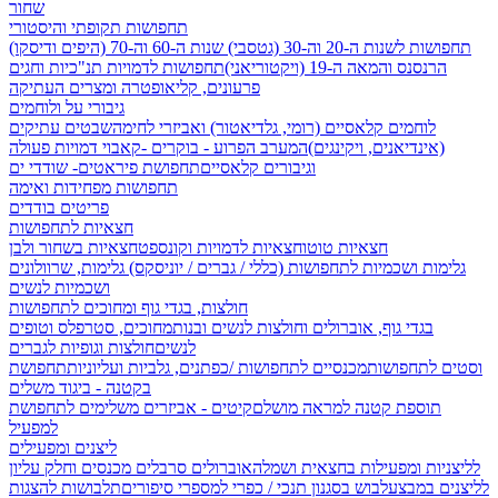
שחור
תחפושות תקופתי והיסטורי
תחפושות לשנות ה-20 וה-30 (גטסבי)
שנות ה-60 וה-70 (היפים ודיסקו)
הרנסנס והמאה ה-19 (ויקטוריאני)
תחפושות לדמויות תנ"כיות וחגים
פרעונים, קליאופטרה ומצרים העתיקה
גיבורי על ולוחמים
לוחמים קלאסיים (רומי, גלדיאטור) ואביזרי לחימה
שבטים עתיקים
(אינדיאנים, ויקינגים)
המערב הפרוע - בוקרים -קאבוי
דמויות פעולה
וגיבורים קלאסיים
תחפושת פיראטים- שודדי ים
תחפושות מפחידות ואימה
פריטים בודדים
חצאיות לתחפושות
חצאיות טוטו
חצאיות לדמויות וקונספט
חצאיות בשחור ולבן
גלימות ושכמיות לתחפושות (כללי / גברים / יוניסקס)
גלימות, שרוולונים
ושכמיות לנשים
חולצות, בגדי גוף ומחוכים לתחפושות
בגדי גוף, אוברולים וחולצות לנשים ובנות
מחוכים, סטרפלס וטופים
לנשים
חולצות וגופיות לגברים
וסטים לתחפושות
מכנסיים לתחפושות /
כפתנים, גלביות ועליוניות
תחפושת
בקטנה - ביגוד משלים
תוספת קטנה למראה מושלם
קיטים - אביזרים משלימים לתחפושת
למפעיל
ליצנים ומפעילים
לליצניות ומפעילות בחצאית ושמלה
אוברולים סרבלים מכנסים וחלק עליון
לליצנים במבצע
לבוש בסגנון תנכי / כפרי
למספרי סיפורים
תלבושות להצגות