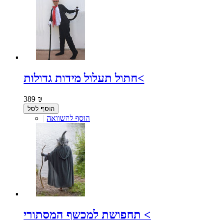
חתול תעלול מידות גדולות<
389 ₪
הוסף לסל
הוסף להשוואה
|
תחפושת למכשף המסתורי <