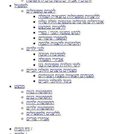
קיטים - אביזרים משלימים לתחפושת
למפעיל
ליצנים ומפעילים
לליצניות ומפעילות בחצאית ושמלה
אוברולים סרבלים מכנסים וחלק עליון
לליצנים במבצע
לבוש בסגנון תנכי / כפרי
למספרי סיפורים
תלבושות להצגות ולבמה
לגני ילדים
למסיבות חנוכה
אביזרי הפעלה
לימי הולדת ומסיבות בגן
מצנחים מיצגים והולכי קביים
מצנחים חצאיות מצנח ושטיחים
ביגוד להולכי קביים
מבצע
תחפושות בנות
תחפושות בנים
תחפושות ילדות
תחפושות ילדים
לליצנים ולמפעילים.
אביזרי פורים
/
דף הבית