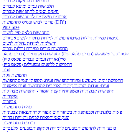
תחפושות מצחיקות לגברים
תלבושות עמים ומוצא לגברים
קיטים וסטים לתחפושות לגברים
אביזרים משלימים לתחפושות לגברים
פריטי לבוש ובסיס לתחפושות (DIY)
Plus Size
תחפושות פלאס סייז לנשים
גלימות למידות גדולות נשים
תחפושות למידות גדולות לנשים
אביזרים
והשלמות למידות גדולות לנשים
תחפושות פורים במידות גדולות גברים
הומוריסטי ומשעשע (גברים פלאס סייז)
תחפושות תקופתיות (גברים פלאס
סייז)
אגדות ועמים (גברים פלאס סייז)
תחפושות לליצנים ומפעילים (פלאס סייז)
זוגות
תחפושת זוגית
תחפושת זוגית: משעשע ומיוחד
תחפושת זוגית: תקופתי ועמים
תחפושת
זוגית: אגדות וסרטים
קיטים ואביזרים לתחפושת זוגית אייקונית
תחפושות קבוצתיות ומשפחתיות
קצת הומור - תחפושות מצחיקות
ומקוריות
אביזרים
פאות לתחפושות
פאות בלונדניות ולבנות
פאות בשחור חום אפור וקרחות
פאות צבעוניות
ופנקיסטיות
פאות לבנים ודמויות גבריות
כובעים לתחפושות
כובעי חיות לתחפושות
כובעים לדמויות ולתקופות
כובעים אלגנטיים