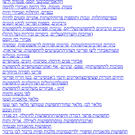
וקלאסיים
כובעי קסם, פנטזיה וליצן
מטות, מוטות, כלי דרמה ואביזרי לחימה
כנפיים, חותלות ואביזרי חיות
כנפיים
חותלות, זנבות ותוספות פרווה
קשתות אוזניים וסטים לחיות
גרביונים, כפפות ופריטי לבוש קטנים
גרביים וגרביונים לתחפושת
שלייקס, עניבות ופפיונים
כפפות לתחפושות
(ארוכות וקצרות)
נעליים, כיסויים וביריות (על הרגל)
אביזרי כח וקסם
כתרים ושרביטים
קשתות, סרטים ופרחים לראש
מניפות, שמשיה
ונוצות
אביזרי ליצן ופריטי הצהרה
תכשיטים לתחפושות: שרשראות,
צמידים ועגילים
אביזרי פנים ודרמה: מסיכות, זקנים, משקפיים
מסיכות לתחפושת
זקן, שפם, שיניים, אף ואוזניים
משקפיים לתחפושת
פריטי תפירה מיוחדים
תיקים חגורות וצעיפים
צווארונים ודגמי ג'אבו
סינרים, בטן הריון ופריטי
הפעלה
שרוולים ושרוולונים לתחפושת
קיט - אביזרים משלימים לתחפושת
לפי נושא ודמות
מלאך מלאכית ושטן
מלאך לבן, מלאך שחור
תחפושת שטן
חצי מלאך חצי שטן
חיות וטבע
תחפושות פרפר דבורה וחיפושית
תחפושות לחתולה, דב פנדה
וארנבת
תחפושת טווס
תחפושות לאיילה, אריה ותות
תחפושות מהאגדות ופנטזיה
תחפושות מהאגדות וסיפורי ילדים
נסיכות מלכות ופיות
ברבור לבן ברבור