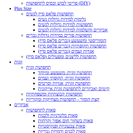
פריטי לבוש ובסיס לתחפושות (DIY)
Plus Size
תחפושות פלאס סייז לנשים
גלימות למידות גדולות נשים
תחפושות למידות גדולות לנשים
אביזרים והשלמות למידות גדולות לנשים
תחפושות פורים במידות גדולות גברים
הומוריסטי ומשעשע (גברים פלאס סייז)
תחפושות תקופתיות (גברים פלאס סייז)
אגדות ועמים (גברים פלאס סייז)
תחפושות לליצנים ומפעילים (פלאס סייז)
זוגות
תחפושת זוגית
תחפושת זוגית: משעשע ומיוחד
תחפושת זוגית: תקופתי ועמים
תחפושת זוגית: אגדות וסרטים
קיטים ואביזרים לתחפושת זוגית אייקונית
תחפושות קבוצתיות ומשפחתיות
קצת הומור - תחפושות מצחיקות ומקוריות
אביזרים
פאות לתחפושות
פאות בלונדניות ולבנות
פאות בשחור חום אפור וקרחות
פאות צבעוניות ופנקיסטיות
פאות לבנים ודמויות גבריות