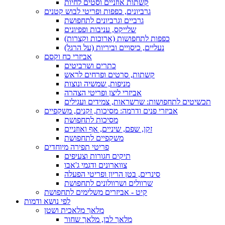
קשתות אוזניים וסטים לחיות
גרביונים, כפפות ופריטי לבוש קטנים
גרביים וגרביונים לתחפושת
שלייקס, עניבות ופפיונים
כפפות לתחפושות (ארוכות וקצרות)
נעליים, כיסויים וביריות (על הרגל)
אביזרי כח וקסם
כתרים ושרביטים
קשתות, סרטים ופרחים לראש
מניפות, שמשיה ונוצות
אביזרי ליצן ופריטי הצהרה
תכשיטים לתחפושות: שרשראות, צמידים ועגילים
אביזרי פנים ודרמה: מסיכות, זקנים, משקפיים
מסיכות לתחפושת
זקן, שפם, שיניים, אף ואוזניים
משקפיים לתחפושת
פריטי תפירה מיוחדים
תיקים חגורות וצעיפים
צווארונים ודגמי ג'אבו
סינרים, בטן הריון ופריטי הפעלה
שרוולים ושרוולונים לתחפושת
קיט - אביזרים משלימים לתחפושת
לפי נושא ודמות
מלאך מלאכית ושטן
מלאך לבן, מלאך שחור