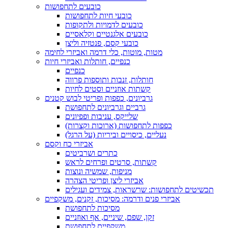
כובעים לתחפושות
כובעי חיות לתחפושות
כובעים לדמויות ולתקופות
כובעים אלגנטיים וקלאסיים
כובעי קסם, פנטזיה וליצן
מטות, מוטות, כלי דרמה ואביזרי לחימה
כנפיים, חותלות ואביזרי חיות
כנפיים
חותלות, זנבות ותוספות פרווה
קשתות אוזניים וסטים לחיות
גרביונים, כפפות ופריטי לבוש קטנים
גרביים וגרביונים לתחפושת
שלייקס, עניבות ופפיונים
כפפות לתחפושות (ארוכות וקצרות)
נעליים, כיסויים וביריות (על הרגל)
אביזרי כח וקסם
כתרים ושרביטים
קשתות, סרטים ופרחים לראש
מניפות, שמשיה ונוצות
אביזרי ליצן ופריטי הצהרה
תכשיטים לתחפושות: שרשראות, צמידים ועגילים
אביזרי פנים ודרמה: מסיכות, זקנים, משקפיים
מסיכות לתחפושת
זקן, שפם, שיניים, אף ואוזניים
משקפיים לתחפושת