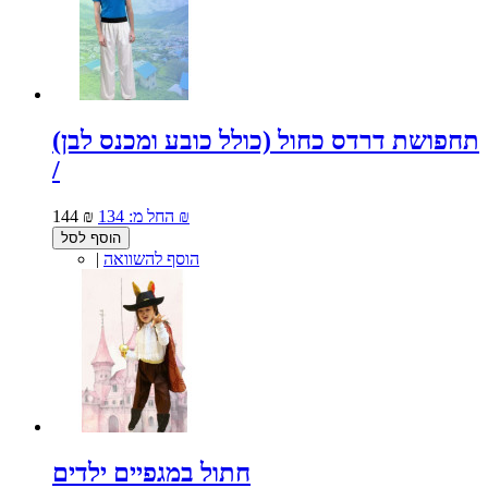
תחפושת דרדס כחול (כולל כובע ומכנס לבן)
/
134 ₪
החל מ:
144 ₪
הוסף לסל
הוסף להשוואה
|
חתול במגפיים ילדים