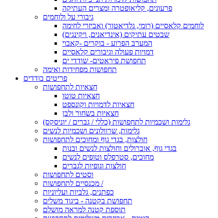
פרעונים, קליאופטרה ומצרים העתיקה
גיבורי על ולוחמים
לוחמים קלאסיים (רומי, גלדיאטור) ואביזרי לחימה
שבטים עתיקים (אינדיאנים, ויקינגים)
המערב הפרוע - בוקרים -קאבוי
דמויות פעולה וגיבורים קלאסיים
תחפושת פיראטים- שודדי ים
תחפושות מפחידות ואימה
פריטים בודדים
חצאיות לתחפושות
חצאיות טוטו
חצאיות לדמויות וקונספט
חצאיות בשחור ולבן
גלימות ושכמיות לתחפושות (כללי / גברים / יוניסקס)
גלימות, שרוולונים ושכמיות לנשים
חולצות, בגדי גוף ומחוכים לתחפושות
בגדי גוף, אוברולים וחולצות לנשים ובנות
מחוכים, סטרפלס וטופים לנשים
חולצות וגופיות לגברים
וסטים לתחפושות
מכנסיים לתחפושות /
כפתנים, גלביות ועליוניות
תחפושת בקטנה - ביגוד משלים
תוספת קטנה למראה מושלם