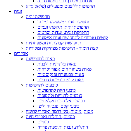
אגדות ועמים (גברים פלאס סייז)
תחפושות לליצנים ומפעילים (פלאס סייז)
זוגות
תחפושת זוגית
תחפושת זוגית: משעשע ומיוחד
תחפושת זוגית: תקופתי ועמים
תחפושת זוגית: אגדות וסרטים
קיטים ואביזרים לתחפושת זוגית אייקונית
תחפושות קבוצתיות ומשפחתיות
קצת הומור - תחפושות מצחיקות ומקוריות
אביזרים
פאות לתחפושות
פאות בלונדניות ולבנות
פאות בשחור חום אפור וקרחות
פאות צבעוניות ופנקיסטיות
פאות לבנים ודמויות גבריות
כובעים לתחפושות
כובעי חיות לתחפושות
כובעים לדמויות ולתקופות
כובעים אלגנטיים וקלאסיים
כובעי קסם, פנטזיה וליצן
מטות, מוטות, כלי דרמה ואביזרי לחימה
כנפיים, חותלות ואביזרי חיות
כנפיים
חותלות, זנבות ותוספות פרווה