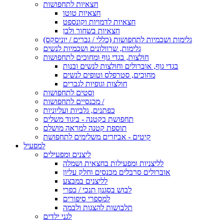
חצאיות לתחפושות
חצאיות טוטו
חצאיות לדמויות וקונספט
חצאיות בשחור ולבן
גלימות ושכמיות לתחפושות (כללי / גברים / יוניסקס)
גלימות, שרוולונים ושכמיות לנשים
חולצות, בגדי גוף ומחוכים לתחפושות
בגדי גוף, אוברולים וחולצות לנשים ובנות
מחוכים, סטרפלס וטופים לנשים
חולצות וגופיות לגברים
וסטים לתחפושות
מכנסיים לתחפושות /
כפתנים, גלביות ועליוניות
תחפושת בקטנה - ביגוד משלים
תוספת קטנה למראה מושלם
קיטים - אביזרים משלימים לתחפושת
למפעיל
ליצנים ומפעילים
לליצניות ומפעילות בחצאית ושמלה
אוברולים סרבלים מכנסים וחלק עליון
לליצנים במבצע
לבוש בסגנון תנכי / כפרי
למספרי סיפורים
תלבושות להצגות ולבמה
לגני ילדים