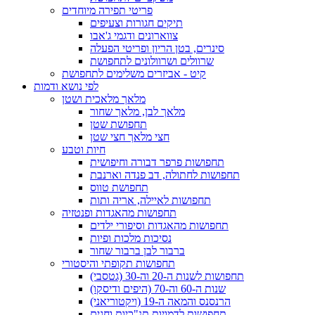
פריטי תפירה מיוחדים
תיקים חגורות וצעיפים
צווארונים ודגמי ג'אבו
סינרים, בטן הריון ופריטי הפעלה
שרוולים ושרוולונים לתחפושת
קיט - אביזרים משלימים לתחפושת
לפי נושא ודמות
מלאך מלאכית ושטן
מלאך לבן, מלאך שחור
תחפושת שטן
חצי מלאך חצי שטן
חיות וטבע
תחפושות פרפר דבורה וחיפושית
תחפושות לחתולה, דב פנדה וארנבת
תחפושת טווס
תחפושות לאיילה, אריה ותות
תחפושות מהאגדות ופנטזיה
תחפושות מהאגדות וסיפורי ילדים
נסיכות מלכות ופיות
ברבור לבן ברבור שחור
תחפושות תקופתי והיסטורי
תחפושות לשנות ה-20 וה-30 (גטסבי)
שנות ה-60 וה-70 (היפים ודיסקו)
הרנסנס והמאה ה-19 (ויקטוריאני)
תחפושות לדמויות תנ"כיות וחגים