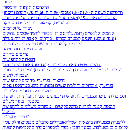
שחור
תחפושות תקופתי והיסטורי
תחפושות לשנות ה-20 וה-30 (גטסבי)
שנות ה-60 וה-70 (היפים ודיסקו)
הרנסנס והמאה ה-19 (ויקטוריאני)
תחפושות לדמויות תנ"כיות וחגים
פרעונים, קליאופטרה ומצרים העתיקה
גיבורי על ולוחמים
לוחמים קלאסיים (רומי, גלדיאטור) ואביזרי לחימה
שבטים עתיקים
(אינדיאנים, ויקינגים)
המערב הפרוע - בוקרים -קאבוי
דמויות פעולה
וגיבורים קלאסיים
תחפושת פיראטים- שודדי ים
תחפושות מפחידות ואימה
פריטים בודדים
חצאיות לתחפושות
חצאיות טוטו
חצאיות לדמויות וקונספט
חצאיות בשחור ולבן
גלימות ושכמיות לתחפושות (כללי / גברים / יוניסקס)
גלימות, שרוולונים
ושכמיות לנשים
חולצות, בגדי גוף ומחוכים לתחפושות
בגדי גוף, אוברולים וחולצות לנשים ובנות
מחוכים, סטרפלס וטופים
לנשים
חולצות וגופיות לגברים
וסטים לתחפושות
מכנסיים לתחפושות /
כפתנים, גלביות ועליוניות
תחפושת
בקטנה - ביגוד משלים
תוספת קטנה למראה מושלם
קיטים - אביזרים משלימים לתחפושת
למפעיל
ליצנים ומפעילים
לליצניות ומפעילות בחצאית ושמלה
אוברולים סרבלים מכנסים וחלק עליון
לליצנים במבצע
לבוש בסגנון תנכי / כפרי
למספרי סיפורים
תלבושות להצגות