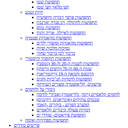
תחפושת שטן
חצי מלאך חצי שטן
חיות וטבע
תחפושות פרפר דבורה וחיפושית
תחפושות לחתולה, דב פנדה וארנבת
תחפושת טווס
תחפושות לאיילה, אריה ותות
תחפושות מהאגדות ופנטזיה
תחפושות מהאגדות וסיפורי ילדים
נסיכות מלכות ופיות
ברבור לבן ברבור שחור
תחפושות תקופתי והיסטורי
תחפושות לשנות ה-20 וה-30 (גטסבי)
שנות ה-60 וה-70 (היפים ודיסקו)
הרנסנס והמאה ה-19 (ויקטוריאני)
תחפושות לדמויות תנ"כיות וחגים
פרעונים, קליאופטרה ומצרים העתיקה
גיבורי על ולוחמים
לוחמים קלאסיים (רומי, גלדיאטור) ואביזרי לחימה
שבטים עתיקים (אינדיאנים, ויקינגים)
המערב הפרוע - בוקרים -קאבוי
דמויות פעולה וגיבורים קלאסיים
תחפושת פיראטים- שודדי ים
תחפושות מפחידות ואימה
פריטים בודדים