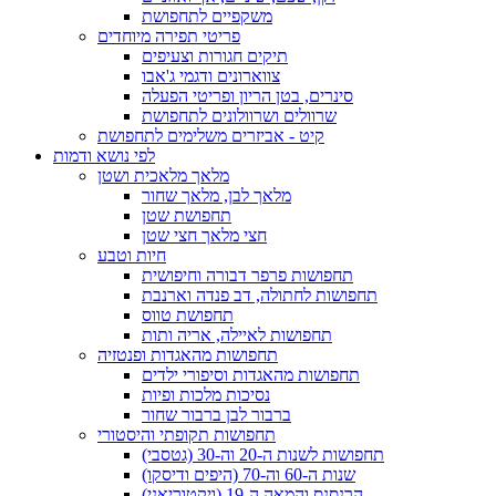
משקפיים לתחפושת
פריטי תפירה מיוחדים
תיקים חגורות וצעיפים
צווארונים ודגמי ג'אבו
סינרים, בטן הריון ופריטי הפעלה
שרוולים ושרוולונים לתחפושת
קיט - אביזרים משלימים לתחפושת
לפי נושא ודמות
מלאך מלאכית ושטן
מלאך לבן, מלאך שחור
תחפושת שטן
חצי מלאך חצי שטן
חיות וטבע
תחפושות פרפר דבורה וחיפושית
תחפושות לחתולה, דב פנדה וארנבת
תחפושת טווס
תחפושות לאיילה, אריה ותות
תחפושות מהאגדות ופנטזיה
תחפושות מהאגדות וסיפורי ילדים
נסיכות מלכות ופיות
ברבור לבן ברבור שחור
תחפושות תקופתי והיסטורי
תחפושות לשנות ה-20 וה-30 (גטסבי)
שנות ה-60 וה-70 (היפים ודיסקו)
הרנסנס והמאה ה-19 (ויקטוריאני)