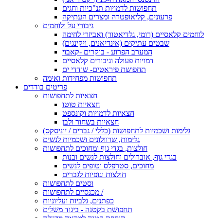
תחפושות לדמויות תנ"כיות וחגים
פרעונים, קליאופטרה ומצרים העתיקה
גיבורי על ולוחמים
לוחמים קלאסיים (רומי, גלדיאטור) ואביזרי לחימה
שבטים עתיקים (אינדיאנים, ויקינגים)
המערב הפרוע - בוקרים -קאבוי
דמויות פעולה וגיבורים קלאסיים
תחפושת פיראטים- שודדי ים
תחפושות מפחידות ואימה
פריטים בודדים
חצאיות לתחפושות
חצאיות טוטו
חצאיות לדמויות וקונספט
חצאיות בשחור ולבן
גלימות ושכמיות לתחפושות (כללי / גברים / יוניסקס)
גלימות, שרוולונים ושכמיות לנשים
חולצות, בגדי גוף ומחוכים לתחפושות
בגדי גוף, אוברולים וחולצות לנשים ובנות
מחוכים, סטרפלס וטופים לנשים
חולצות וגופיות לגברים
וסטים לתחפושות
מכנסיים לתחפושות /
כפתנים, גלביות ועליוניות
תחפושת בקטנה - ביגוד משלים