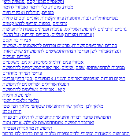
וקלאסיים
כובעי קסם, פנטזיה וליצן
מטות, מוטות, כלי דרמה ואביזרי לחימה
כנפיים, חותלות ואביזרי חיות
כנפיים
חותלות, זנבות ותוספות פרווה
קשתות אוזניים וסטים לחיות
גרביונים, כפפות ופריטי לבוש קטנים
גרביים וגרביונים לתחפושת
שלייקס, עניבות ופפיונים
כפפות לתחפושות
(ארוכות וקצרות)
נעליים, כיסויים וביריות (על הרגל)
אביזרי כח וקסם
כתרים ושרביטים
קשתות, סרטים ופרחים לראש
מניפות, שמשיה
ונוצות
אביזרי ליצן ופריטי הצהרה
תכשיטים לתחפושות: שרשראות,
צמידים ועגילים
אביזרי פנים ודרמה: מסיכות, זקנים, משקפיים
מסיכות לתחפושת
זקן, שפם, שיניים, אף ואוזניים
משקפיים לתחפושת
פריטי תפירה מיוחדים
תיקים חגורות וצעיפים
צווארונים ודגמי ג'אבו
סינרים, בטן הריון ופריטי
הפעלה
שרוולים ושרוולונים לתחפושת
קיט - אביזרים משלימים לתחפושת
לפי נושא ודמות
מלאך מלאכית ושטן
מלאך לבן, מלאך שחור
תחפושת שטן
חצי מלאך חצי שטן
חיות וטבע
תחפושות פרפר דבורה וחיפושית
תחפושות לחתולה, דב פנדה
וארנבת
תחפושת טווס
תחפושות לאיילה, אריה ותות
תחפושות מהאגדות ופנטזיה
תחפושות מהאגדות וסיפורי ילדים
נסיכות מלכות ופיות
ברבור לבן ברבור