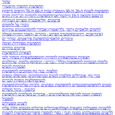
שחור
תחפושות תקופתי והיסטורי
תחפושות לשנות ה-20 וה-30 (גטסבי)
שנות ה-60 וה-70 (היפים ודיסקו)
הרנסנס והמאה ה-19 (ויקטוריאני)
תחפושות לדמויות תנ"כיות וחגים
פרעונים, קליאופטרה ומצרים העתיקה
גיבורי על ולוחמים
לוחמים קלאסיים (רומי, גלדיאטור) ואביזרי לחימה
שבטים עתיקים
(אינדיאנים, ויקינגים)
המערב הפרוע - בוקרים -קאבוי
דמויות פעולה
וגיבורים קלאסיים
תחפושת פיראטים- שודדי ים
תחפושות מפחידות ואימה
פריטים בודדים
חצאיות לתחפושות
חצאיות טוטו
חצאיות לדמויות וקונספט
חצאיות בשחור ולבן
גלימות ושכמיות לתחפושות (כללי / גברים / יוניסקס)
גלימות, שרוולונים
ושכמיות לנשים
חולצות, בגדי גוף ומחוכים לתחפושות
בגדי גוף, אוברולים וחולצות לנשים ובנות
מחוכים, סטרפלס וטופים
לנשים
חולצות וגופיות לגברים
וסטים לתחפושות
מכנסיים לתחפושות /
כפתנים, גלביות ועליוניות
תחפושת
בקטנה - ביגוד משלים
תוספת קטנה למראה מושלם
קיטים - אביזרים משלימים לתחפושת
למפעיל
ליצנים ומפעילים
לליצניות ומפעילות בחצאית ושמלה
אוברולים סרבלים מכנסים וחלק עליון
לליצנים במבצע
לבוש בסגנון תנכי / כפרי
למספרי סיפורים
תלבושות להצגות