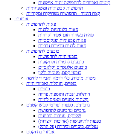
קיטים ואביזרים לתחפושת זוגית אייקונית
תחפושות קבוצתיות ומשפחתיות
קצת הומור - תחפושות מצחיקות ומקוריות
אביזרים
פאות לתחפושות
פאות בלונדניות ולבנות
פאות בשחור חום אפור וקרחות
פאות צבעוניות ופנקיסטיות
פאות לבנים ודמויות גבריות
כובעים לתחפושות
כובעי חיות לתחפושות
כובעים לדמויות ולתקופות
כובעים אלגנטיים וקלאסיים
כובעי קסם, פנטזיה וליצן
מטות, מוטות, כלי דרמה ואביזרי לחימה
כנפיים, חותלות ואביזרי חיות
כנפיים
חותלות, זנבות ותוספות פרווה
קשתות אוזניים וסטים לחיות
גרביונים, כפפות ופריטי לבוש קטנים
גרביים וגרביונים לתחפושת
שלייקס, עניבות ופפיונים
כפפות לתחפושות (ארוכות וקצרות)
נעליים, כיסויים וביריות (על הרגל)
אביזרי כח וקסם