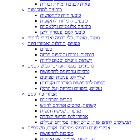
פאות לבנים ודמויות גבריות
כובעים לתחפושות
כובעי חיות לתחפושות
כובעים לדמויות ולתקופות
כובעים אלגנטיים וקלאסיים
כובעי קסם, פנטזיה וליצן
מטות, מוטות, כלי דרמה ואביזרי לחימה
כנפיים, חותלות ואביזרי חיות
כנפיים
חותלות, זנבות ותוספות פרווה
קשתות אוזניים וסטים לחיות
גרביונים, כפפות ופריטי לבוש קטנים
גרביים וגרביונים לתחפושת
שלייקס, עניבות ופפיונים
כפפות לתחפושות (ארוכות וקצרות)
נעליים, כיסויים וביריות (על הרגל)
אביזרי כח וקסם
כתרים ושרביטים
קשתות, סרטים ופרחים לראש
מניפות, שמשיה ונוצות
אביזרי ליצן ופריטי הצהרה
תכשיטים לתחפושות: שרשראות, צמידים ועגילים
אביזרי פנים ודרמה: מסיכות, זקנים, משקפיים
מסיכות לתחפושת
זקן, שפם, שיניים, אף ואוזניים