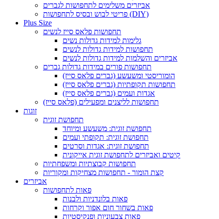
אביזרים משלימים לתחפושות לגברים
פריטי לבוש ובסיס לתחפושות (DIY)
Plus Size
תחפושות פלאס סייז לנשים
גלימות למידות גדולות נשים
תחפושות למידות גדולות לנשים
אביזרים והשלמות למידות גדולות לנשים
תחפושות פורים במידות גדולות גברים
הומוריסטי ומשעשע (גברים פלאס סייז)
תחפושות תקופתיות (גברים פלאס סייז)
אגדות ועמים (גברים פלאס סייז)
תחפושות לליצנים ומפעילים (פלאס סייז)
זוגות
תחפושת זוגית
תחפושת זוגית: משעשע ומיוחד
תחפושת זוגית: תקופתי ועמים
תחפושת זוגית: אגדות וסרטים
קיטים ואביזרים לתחפושת זוגית אייקונית
תחפושות קבוצתיות ומשפחתיות
קצת הומור - תחפושות מצחיקות ומקוריות
אביזרים
פאות לתחפושות
פאות בלונדניות ולבנות
פאות בשחור חום אפור וקרחות
פאות צבעוניות ופנקיסטיות