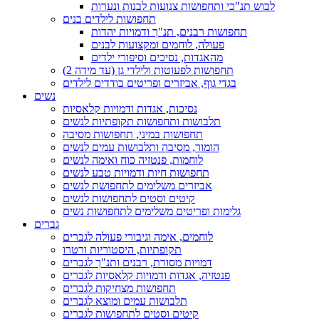
לבוש תנ"כי ותחפושות צנועות לבנות ונערות
תחפושות לילדים בנים
תחפושות רבנים, תנ"ך ודמויות יהדות
פעולה, לוחמים ומקצועות לבנים
מהאגדות, נסיכים וסיפורי ילדים
תחפושות לפעוטות ולילדי גן (עד מידה 2)
בגדי גוף, אביזרים ופריטים בודדים לילדים
נשים
נסיכות, אגדות ודמויות קלאסיות
תלבושות ותחפושות תקופתיות לנשים
תחפושות במיני, תחפושות מסיבה
הומור, מסיבה ותלבושות עמים לנשים
לוחמות, פנטזיה כוח ואימה לנשים
תחפושות חיות ודמויות טבע לנשים
אביזרים משלימים לתחפושת לנשים
קיטים וסטים לתחפושות לנשים
גלימות ופריטים משלימים לתחפושות נשים
גברים
לוחמים, אימה וגיבורי פעולה לגברים
תקופתיות, היסטוריות ורטרו
דמויות מסורת, רבנים ותנ"ך לגברים
פנטזיה, אגדות ודמויות קלאסיות לגברים
תחפושות מצחיקות לגברים
תלבושות עמים ומוצא לגברים
קיטים וסטים לתחפושות לגברים