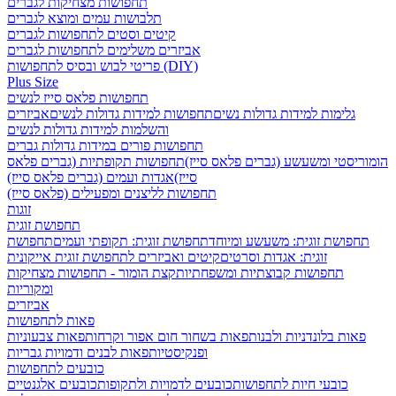
תחפושות מצחיקות לגברים
תלבושות עמים ומוצא לגברים
קיטים וסטים לתחפושות לגברים
אביזרים משלימים לתחפושות לגברים
פריטי לבוש ובסיס לתחפושות (DIY)
Plus Size
תחפושות פלאס סייז לנשים
גלימות למידות גדולות נשים
תחפושות למידות גדולות לנשים
אביזרים
והשלמות למידות גדולות לנשים
תחפושות פורים במידות גדולות גברים
הומוריסטי ומשעשע (גברים פלאס סייז)
תחפושות תקופתיות (גברים פלאס
סייז)
אגדות ועמים (גברים פלאס סייז)
תחפושות לליצנים ומפעילים (פלאס סייז)
זוגות
תחפושת זוגית
תחפושת זוגית: משעשע ומיוחד
תחפושת זוגית: תקופתי ועמים
תחפושת
זוגית: אגדות וסרטים
קיטים ואביזרים לתחפושת זוגית אייקונית
תחפושות קבוצתיות ומשפחתיות
קצת הומור - תחפושות מצחיקות
ומקוריות
אביזרים
פאות לתחפושות
פאות בלונדניות ולבנות
פאות בשחור חום אפור וקרחות
פאות צבעוניות
ופנקיסטיות
פאות לבנים ודמויות גבריות
כובעים לתחפושות
כובעי חיות לתחפושות
כובעים לדמויות ולתקופות
כובעים אלגנטיים