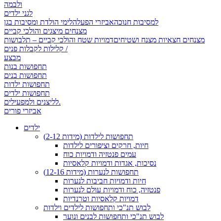
ולבמה
לגני ילדים
למסיבות חנוכה
אביזרי הפעלה
לימי הולדת ומסיבות בגן
מצנחים מיצגים והולכי קביים
מצנחים חצאיות מצנח ושטיחים
דמויות שטח והולכי קביים – תלבושות
קלילות לקבלות פנים /
מבצע
תחפושות בנות
תחפושות בנים
תחפושות ילדות
תחפושות ילדים
לליצנים ולמפעילים.
אביזרי פורים
ילדים
תחפושות לילדות (מידות 2-12)
חיות, חרקים וציפורים לילדות
עמים פנטזיה ודמויות כוח
נסיכות, אגדות ודמויות קלאסיות
תחפושות לנערות (מידות 12-16)
חיות ודמויות חביבות לנערות
פנטזיה, כוח ודמויות עולם לנערות
דמויות קלאסיות וטרנדיות
לבוש תנ"כי ותחפושות לילדים וילדות
לבוש תנ"כי ותחפושות לבנים ונוער