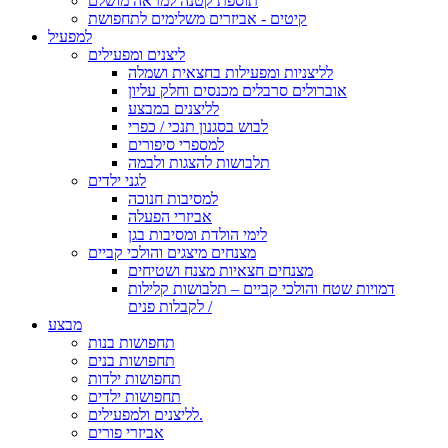
תוספת קטנה למראה מושלם
קיטים - אביזרים משלימים לתחפושת
למפעיל
ליצנים ומפעילים
לליצניות ומפעילות בחצאית ושמלה
אוברולים סרבלים מכנסים וחלק עליון
לליצנים במבצע
לבוש בסגנון תנכי / כפרי
למספרי סיפורים
תלבושות להצגות ולבמה
לגני ילדים
למסיבות חנוכה
אביזרי הפעלה
לימי הולדת ומסיבות בגן
מצנחים מיצגים והולכי קביים
מצנחים חצאיות מצנח ושטיחים
דמויות שטח והולכי קביים – תלבושות קלילות
לקבלות פנים /
מבצע
תחפושות בנות
תחפושות בנים
תחפושות ילדות
תחפושות ילדים
לליצנים ולמפעילים.
אביזרי פורים