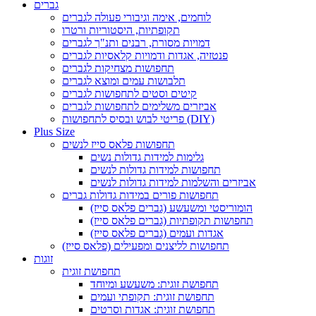
גברים
לוחמים, אימה וגיבורי פעולה לגברים
תקופתיות, היסטוריות ורטרו
דמויות מסורת, רבנים ותנ"ך לגברים
פנטזיה, אגדות ודמויות קלאסיות לגברים
תחפושות מצחיקות לגברים
תלבושות עמים ומוצא לגברים
קיטים וסטים לתחפושות לגברים
אביזרים משלימים לתחפושות לגברים
פריטי לבוש ובסיס לתחפושות (DIY)
Plus Size
תחפושות פלאס סייז לנשים
גלימות למידות גדולות נשים
תחפושות למידות גדולות לנשים
אביזרים והשלמות למידות גדולות לנשים
תחפושות פורים במידות גדולות גברים
הומוריסטי ומשעשע (גברים פלאס סייז)
תחפושות תקופתיות (גברים פלאס סייז)
אגדות ועמים (גברים פלאס סייז)
תחפושות לליצנים ומפעילים (פלאס סייז)
זוגות
תחפושת זוגית
תחפושת זוגית: משעשע ומיוחד
תחפושת זוגית: תקופתי ועמים
תחפושת זוגית: אגדות וסרטים