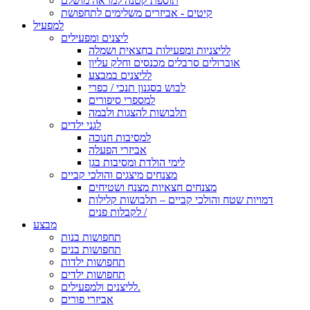
תוספת קטנה למראה מושלם
קיטים - אביזרים משלימים לתחפושת
למפעיל
ליצנים ומפעילים
לליצניות ומפעילות בחצאית ושמלה
אוברולים סרבלים מכנסים וחלק עליון
לליצנים במבצע
לבוש בסגנון תנכי / כפרי
למספרי סיפורים
תלבושות להצגות ולבמה
לגני ילדים
למסיבות חנוכה
אביזרי הפעלה
לימי הולדת ומסיבות בגן
מצנחים מיצגים והולכי קביים
מצנחים חצאיות מצנח ושטיחים
דמויות שטח והולכי קביים – תלבושות קלילות
לקבלות פנים /
מבצע
תחפושות בנות
תחפושות בנים
תחפושות ילדות
תחפושות ילדים
לליצנים ולמפעילים.
אביזרי פורים