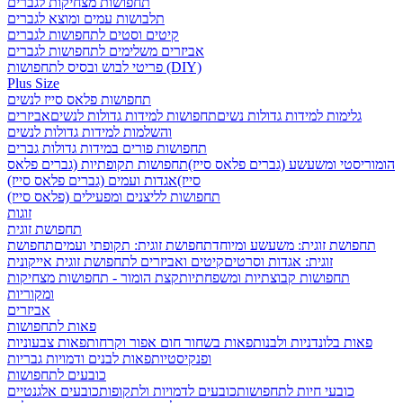
תחפושות מצחיקות לגברים
תלבושות עמים ומוצא לגברים
קיטים וסטים לתחפושות לגברים
אביזרים משלימים לתחפושות לגברים
פריטי לבוש ובסיס לתחפושות (DIY)
Plus Size
תחפושות פלאס סייז לנשים
גלימות למידות גדולות נשים
תחפושות למידות גדולות לנשים
אביזרים
והשלמות למידות גדולות לנשים
תחפושות פורים במידות גדולות גברים
הומוריסטי ומשעשע (גברים פלאס סייז)
תחפושות תקופתיות (גברים פלאס
סייז)
אגדות ועמים (גברים פלאס סייז)
תחפושות לליצנים ומפעילים (פלאס סייז)
זוגות
תחפושת זוגית
תחפושת זוגית: משעשע ומיוחד
תחפושת זוגית: תקופתי ועמים
תחפושת
זוגית: אגדות וסרטים
קיטים ואביזרים לתחפושת זוגית אייקונית
תחפושות קבוצתיות ומשפחתיות
קצת הומור - תחפושות מצחיקות
ומקוריות
אביזרים
פאות לתחפושות
פאות בלונדניות ולבנות
פאות בשחור חום אפור וקרחות
פאות צבעוניות
ופנקיסטיות
פאות לבנים ודמויות גבריות
כובעים לתחפושות
כובעי חיות לתחפושות
כובעים לדמויות ולתקופות
כובעים אלגנטיים