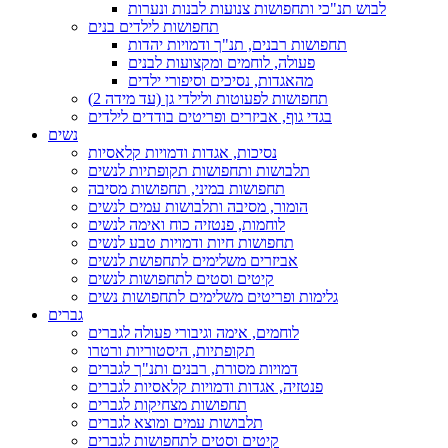
לבוש תנ"כי ותחפושות צנועות לבנות ונערות
תחפושות לילדים בנים
תחפושות רבנים, תנ"ך ודמויות יהדות
פעולה, לוחמים ומקצועות לבנים
מהאגדות, נסיכים וסיפורי ילדים
תחפושות לפעוטות ולילדי גן (עד מידה 2)
בגדי גוף, אביזרים ופריטים בודדים לילדים
נשים
נסיכות, אגדות ודמויות קלאסיות
תלבושות ותחפושות תקופתיות לנשים
תחפושות במיני, תחפושות מסיבה
הומור, מסיבה ותלבושות עמים לנשים
לוחמות, פנטזיה כוח ואימה לנשים
תחפושות חיות ודמויות טבע לנשים
אביזרים משלימים לתחפושת לנשים
קיטים וסטים לתחפושות לנשים
גלימות ופריטים משלימים לתחפושות נשים
גברים
לוחמים, אימה וגיבורי פעולה לגברים
תקופתיות, היסטוריות ורטרו
דמויות מסורת, רבנים ותנ"ך לגברים
פנטזיה, אגדות ודמויות קלאסיות לגברים
תחפושות מצחיקות לגברים
תלבושות עמים ומוצא לגברים
קיטים וסטים לתחפושות לגברים