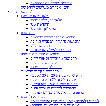
שרוולים ושרוולונים לתחפושת
קיט - אביזרים משלימים לתחפושת
לפי נושא ודמות
מלאך מלאכית ושטן
מלאך לבן, מלאך שחור
תחפושת שטן
חצי מלאך חצי שטן
חיות וטבע
תחפושות פרפר דבורה וחיפושית
תחפושות לחתולה, דב פנדה וארנבת
תחפושת טווס
תחפושות לאיילה, אריה ותות
תחפושות מהאגדות ופנטזיה
תחפושות מהאגדות וסיפורי ילדים
נסיכות מלכות ופיות
ברבור לבן ברבור שחור
תחפושות תקופתי והיסטורי
תחפושות לשנות ה-20 וה-30 (גטסבי)
שנות ה-60 וה-70 (היפים ודיסקו)
הרנסנס והמאה ה-19 (ויקטוריאני)
תחפושות לדמויות תנ"כיות וחגים
פרעונים, קליאופטרה ומצרים העתיקה
גיבורי על ולוחמים
לוחמים קלאסיים (רומי, גלדיאטור) ואביזרי לחימה
שבטים עתיקים (אינדיאנים, ויקינגים)