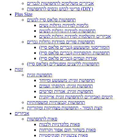
אביזרים משלימים לתחפושות לגברים
פריטי לבוש ובסיס לתחפושות (DIY)
Plus Size
תחפושות פלאס סייז לנשים
גלימות למידות גדולות נשים
תחפושות למידות גדולות לנשים
אביזרים והשלמות למידות גדולות לנשים
תחפושות פורים במידות גדולות גברים
הומוריסטי ומשעשע (גברים פלאס סייז)
תחפושות תקופתיות (גברים פלאס סייז)
אגדות ועמים (גברים פלאס סייז)
תחפושות לליצנים ומפעילים (פלאס סייז)
זוגות
תחפושת זוגית
תחפושת זוגית: משעשע ומיוחד
תחפושת זוגית: תקופתי ועמים
תחפושת זוגית: אגדות וסרטים
קיטים ואביזרים לתחפושת זוגית אייקונית
תחפושות קבוצתיות ומשפחתיות
קצת הומור - תחפושות מצחיקות ומקוריות
אביזרים
פאות לתחפושות
פאות בלונדניות ולבנות
פאות בשחור חום אפור וקרחות
פאות צבעוניות ופנקיסטיות