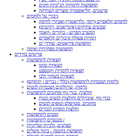
תחפושות לדמויות תנ"כיות וחגים
פרעונים, קליאופטרה ומצרים העתיקה
גיבורי על ולוחמים
לוחמים קלאסיים (רומי, גלדיאטור) ואביזרי לחימה
שבטים עתיקים (אינדיאנים, ויקינגים)
המערב הפרוע - בוקרים -קאבוי
דמויות פעולה וגיבורים קלאסיים
תחפושת פיראטים- שודדי ים
תחפושות מפחידות ואימה
פריטים בודדים
חצאיות לתחפושות
חצאיות טוטו
חצאיות לדמויות וקונספט
חצאיות בשחור ולבן
גלימות ושכמיות לתחפושות (כללי / גברים / יוניסקס)
גלימות, שרוולונים ושכמיות לנשים
חולצות, בגדי גוף ומחוכים לתחפושות
בגדי גוף, אוברולים וחולצות לנשים ובנות
מחוכים, סטרפלס וטופים לנשים
חולצות וגופיות לגברים
וסטים לתחפושות
מכנסיים לתחפושות /
כפתנים, גלביות ועליוניות
תחפושת בקטנה - ביגוד משלים