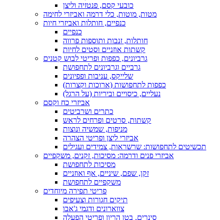
כובעי קסם, פנטזיה וליצן
מטות, מוטות, כלי דרמה ואביזרי לחימה
כנפיים, חותלות ואביזרי חיות
כנפיים
חותלות, זנבות ותוספות פרווה
קשתות אוזניים וסטים לחיות
גרביונים, כפפות ופריטי לבוש קטנים
גרביים וגרביונים לתחפושת
שלייקס, עניבות ופפיונים
כפפות לתחפושות (ארוכות וקצרות)
נעליים, כיסויים וביריות (על הרגל)
אביזרי כח וקסם
כתרים ושרביטים
קשתות, סרטים ופרחים לראש
מניפות, שמשיה ונוצות
אביזרי ליצן ופריטי הצהרה
תכשיטים לתחפושות: שרשראות, צמידים ועגילים
אביזרי פנים ודרמה: מסיכות, זקנים, משקפיים
מסיכות לתחפושת
זקן, שפם, שיניים, אף ואוזניים
משקפיים לתחפושת
פריטי תפירה מיוחדים
תיקים חגורות וצעיפים
צווארונים ודגמי ג'אבו
סינרים, בטן הריון ופריטי הפעלה