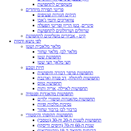
משקפיים לתחפושת
פריטי תפירה מיוחדים
תיקים חגורות וצעיפים
צווארונים ודגמי ג'אבו
סינרים, בטן הריון ופריטי הפעלה
שרוולים ושרוולונים לתחפושת
קיט - אביזרים משלימים לתחפושת
לפי נושא ודמות
מלאך מלאכית ושטן
מלאך לבן, מלאך שחור
תחפושת שטן
חצי מלאך חצי שטן
חיות וטבע
תחפושות פרפר דבורה וחיפושית
תחפושות לחתולה, דב פנדה וארנבת
תחפושת טווס
תחפושות לאיילה, אריה ותות
תחפושות מהאגדות ופנטזיה
תחפושות מהאגדות וסיפורי ילדים
נסיכות מלכות ופיות
ברבור לבן ברבור שחור
תחפושות תקופתי והיסטורי
תחפושות לשנות ה-20 וה-30 (גטסבי)
שנות ה-60 וה-70 (היפים ודיסקו)
הרנסנס והמאה ה-19 (ויקטוריאני)