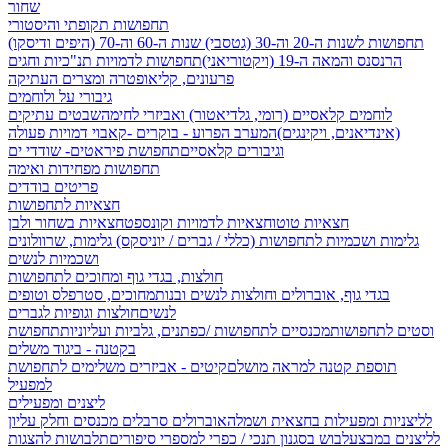
שחור
תחפושות תקופתי והיסטורי
תחפושות לשנות ה-20 וה-30 (גטסבי)
שנות ה-60 וה-70 (היפים ודיסקו)
הרנסנס והמאה ה-19 (ויקטוריאני)
תחפושות לדמויות תנ"כיות וחגים
פרעונים, קליאופטרה ומצרים העתיקה
גיבורי על ולוחמים
לוחמים קלאסיים (רומי, גלדיאטור) ואביזרי לחימה
שבטים עתיקים
(אינדיאנים, ויקינגים)
המערב הפרוע - בוקרים -קאבוי
דמויות פעולה
וגיבורים קלאסיים
תחפושת פיראטים- שודדי ים
תחפושות מפחידות ואימה
פריטים בודדים
חצאיות לתחפושות
חצאיות טוטו
חצאיות לדמויות וקונספט
חצאיות בשחור ולבן
גלימות ושכמיות לתחפושות (כללי / גברים / יוניסקס)
גלימות, שרוולונים
ושכמיות לנשים
חולצות, בגדי גוף ומחוכים לתחפושות
בגדי גוף, אוברולים וחולצות לנשים ובנות
מחוכים, סטרפלס וטופים
לנשים
חולצות וגופיות לגברים
וסטים לתחפושות
מכנסיים לתחפושות /
כפתנים, גלביות ועליוניות
תחפושת
בקטנה - ביגוד משלים
תוספת קטנה למראה מושלם
קיטים - אביזרים משלימים לתחפושת
למפעיל
ליצנים ומפעילים
לליצניות ומפעילות בחצאית ושמלה
אוברולים סרבלים מכנסים וחלק עליון
לליצנים במבצע
לבוש בסגנון תנכי / כפרי
למספרי סיפורים
תלבושות להצגות