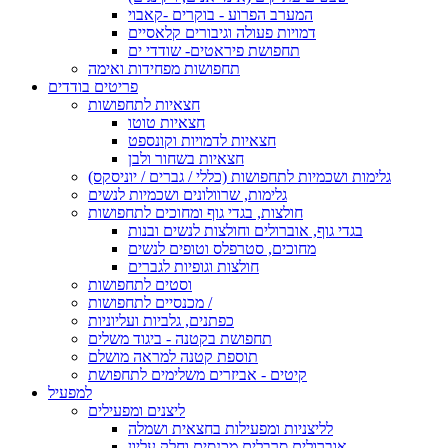
המערב הפרוע - בוקרים -קאבוי
דמויות פעולה וגיבורים קלאסיים
תחפושת פיראטים- שודדי ים
תחפושות מפחידות ואימה
פריטים בודדים
חצאיות לתחפושות
חצאיות טוטו
חצאיות לדמויות וקונספט
חצאיות בשחור ולבן
גלימות ושכמיות לתחפושות (כללי / גברים / יוניסקס)
גלימות, שרוולונים ושכמיות לנשים
חולצות, בגדי גוף ומחוכים לתחפושות
בגדי גוף, אוברולים וחולצות לנשים ובנות
מחוכים, סטרפלס וטופים לנשים
חולצות וגופיות לגברים
וסטים לתחפושות
מכנסיים לתחפושות /
כפתנים, גלביות ועליוניות
תחפושת בקטנה - ביגוד משלים
תוספת קטנה למראה מושלם
קיטים - אביזרים משלימים לתחפושת
למפעיל
ליצנים ומפעילים
לליצניות ומפעילות בחצאית ושמלה
אוברולים סרבלים מכנסים וחלק עליון