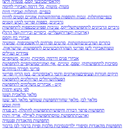
וקלאסיים
כובעי קסם, פנטזיה וליצן
מטות, מוטות, כלי דרמה ואביזרי לחימה
כנפיים, חותלות ואביזרי חיות
כנפיים
חותלות, זנבות ותוספות פרווה
קשתות אוזניים וסטים לחיות
גרביונים, כפפות ופריטי לבוש קטנים
גרביים וגרביונים לתחפושת
שלייקס, עניבות ופפיונים
כפפות לתחפושות
(ארוכות וקצרות)
נעליים, כיסויים וביריות (על הרגל)
אביזרי כח וקסם
כתרים ושרביטים
קשתות, סרטים ופרחים לראש
מניפות, שמשיה
ונוצות
אביזרי ליצן ופריטי הצהרה
תכשיטים לתחפושות: שרשראות,
צמידים ועגילים
אביזרי פנים ודרמה: מסיכות, זקנים, משקפיים
מסיכות לתחפושת
זקן, שפם, שיניים, אף ואוזניים
משקפיים לתחפושת
פריטי תפירה מיוחדים
תיקים חגורות וצעיפים
צווארונים ודגמי ג'אבו
סינרים, בטן הריון ופריטי
הפעלה
שרוולים ושרוולונים לתחפושת
קיט - אביזרים משלימים לתחפושת
לפי נושא ודמות
מלאך מלאכית ושטן
מלאך לבן, מלאך שחור
תחפושת שטן
חצי מלאך חצי שטן
חיות וטבע
תחפושות פרפר דבורה וחיפושית
תחפושות לחתולה, דב פנדה
וארנבת
תחפושת טווס
תחפושות לאיילה, אריה ותות
תחפושות מהאגדות ופנטזיה
תחפושות מהאגדות וסיפורי ילדים
נסיכות מלכות ופיות
ברבור לבן ברבור