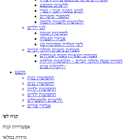
לליצנים במבצע
לבוש בסגנון תנכי / כפרי
למספרי סיפורים
תלבושות להצגות ולבמה
לגני ילדים
למסיבות חנוכה
אביזרי הפעלה
לימי הולדת ומסיבות בגן
מצנחים מיצגים והולכי קביים
מצנחים חצאיות מצנח ושטיחים
דמויות שטח והולכי קביים – תלבושות קלילות
לקבלות פנים /
מבצע
תחפושות בנות
תחפושות בנים
תחפושות ילדות
תחפושות ילדים
לליצנים ולמפעילים.
אביזרי פורים
קניה לפי
אפשרויות קניה
מידות במלאי