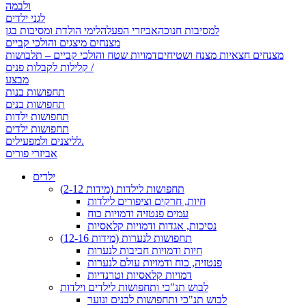
ולבמה
לגני ילדים
למסיבות חנוכה
אביזרי הפעלה
לימי הולדת ומסיבות בגן
מצנחים מיצגים והולכי קביים
מצנחים חצאיות מצנח ושטיחים
דמויות שטח והולכי קביים – תלבושות
קלילות לקבלות פנים /
מבצע
תחפושות בנות
תחפושות בנים
תחפושות ילדות
תחפושות ילדים
לליצנים ולמפעילים.
אביזרי פורים
ילדים
תחפושות לילדות (מידות 2-12)
חיות, חרקים וציפורים לילדות
עמים פנטזיה ודמויות כוח
נסיכות, אגדות ודמויות קלאסיות
תחפושות לנערות (מידות 12-16)
חיות ודמויות חביבות לנערות
פנטזיה, כוח ודמויות עולם לנערות
דמויות קלאסיות וטרנדיות
לבוש תנ"כי ותחפושות לילדים וילדות
לבוש תנ"כי ותחפושות לבנים ונוער