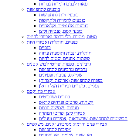
פאות לבנים ודמויות גבריות
כובעים לתחפושות
כובעי חיות לתחפושות
כובעים לדמויות ולתקופות
כובעים אלגנטיים וקלאסיים
כובעי קסם, פנטזיה וליצן
מטות, מוטות, כלי דרמה ואביזרי לחימה
כנפיים, חותלות ואביזרי חיות
כנפיים
חותלות, זנבות ותוספות פרווה
קשתות אוזניים וסטים לחיות
גרביונים, כפפות ופריטי לבוש קטנים
גרביים וגרביונים לתחפושת
שלייקס, עניבות ופפיונים
כפפות לתחפושות (ארוכות וקצרות)
נעליים, כיסויים וביריות (על הרגל)
אביזרי כח וקסם
כתרים ושרביטים
קשתות, סרטים ופרחים לראש
מניפות, שמשיה ונוצות
אביזרי ליצן ופריטי הצהרה
תכשיטים לתחפושות: שרשראות, צמידים ועגילים
אביזרי פנים ודרמה: מסיכות, זקנים, משקפיים
מסיכות לתחפושת
זקן, שפם, שיניים, אף ואוזניים