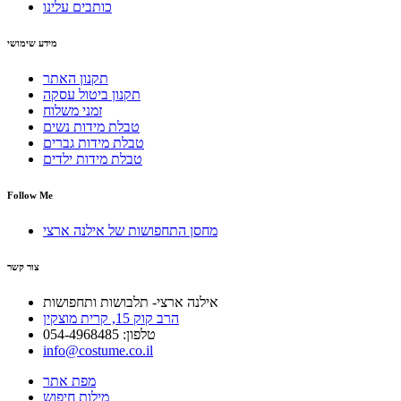
כותבים עלינו
מידע שימושי
תקנון האתר
תקנון ביטול עסקה
זמני משלוח
טבלת מידות נשים
טבלת מידות גברים
טבלת מידות ילדים
Follow Me
מחסן התחפושות של אילנה ארצי
צור קשר
אילנה ארצי- תלבושות ותחפושות
הרב קוק 15, קרית מוצקין
טלפון: 054-4968485
info@costume.co.il
מפת אתר
מילות חיפוש