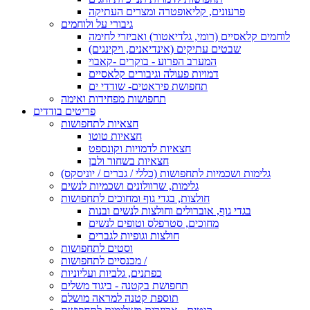
פרעונים, קליאופטרה ומצרים העתיקה
גיבורי על ולוחמים
לוחמים קלאסיים (רומי, גלדיאטור) ואביזרי לחימה
שבטים עתיקים (אינדיאנים, ויקינגים)
המערב הפרוע - בוקרים -קאבוי
דמויות פעולה וגיבורים קלאסיים
תחפושת פיראטים- שודדי ים
תחפושות מפחידות ואימה
פריטים בודדים
חצאיות לתחפושות
חצאיות טוטו
חצאיות לדמויות וקונספט
חצאיות בשחור ולבן
גלימות ושכמיות לתחפושות (כללי / גברים / יוניסקס)
גלימות, שרוולונים ושכמיות לנשים
חולצות, בגדי גוף ומחוכים לתחפושות
בגדי גוף, אוברולים וחולצות לנשים ובנות
מחוכים, סטרפלס וטופים לנשים
חולצות וגופיות לגברים
וסטים לתחפושות
מכנסיים לתחפושות /
כפתנים, גלביות ועליוניות
תחפושת בקטנה - ביגוד משלים
תוספת קטנה למראה מושלם