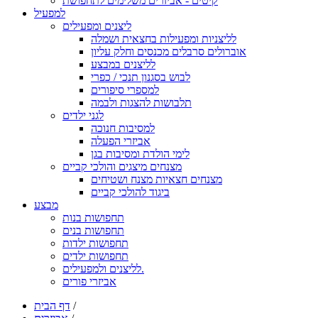
קיטים - אביזרים משלימים לתחפושת
למפעיל
ליצנים ומפעילים
לליצניות ומפעילות בחצאית ושמלה
אוברולים סרבלים מכנסים וחלק עליון
לליצנים במבצע
לבוש בסגנון תנכי / כפרי
למספרי סיפורים
תלבושות להצגות ולבמה
לגני ילדים
למסיבות חנוכה
אביזרי הפעלה
לימי הולדת ומסיבות בגן
מצנחים מיצגים והולכי קביים
מצנחים חצאיות מצנח ושטיחים
ביגוד להולכי קביים
מבצע
תחפושות בנות
תחפושות בנים
תחפושות ילדות
תחפושות ילדים
לליצנים ולמפעילים.
אביזרי פורים
/
דף הבית