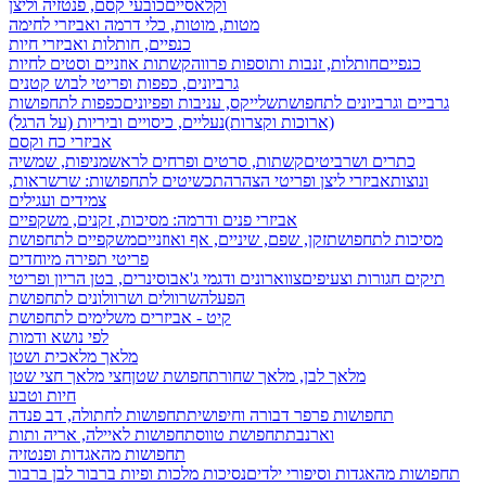
וקלאסיים
כובעי קסם, פנטזיה וליצן
מטות, מוטות, כלי דרמה ואביזרי לחימה
כנפיים, חותלות ואביזרי חיות
כנפיים
חותלות, זנבות ותוספות פרווה
קשתות אוזניים וסטים לחיות
גרביונים, כפפות ופריטי לבוש קטנים
גרביים וגרביונים לתחפושת
שלייקס, עניבות ופפיונים
כפפות לתחפושות
(ארוכות וקצרות)
נעליים, כיסויים וביריות (על הרגל)
אביזרי כח וקסם
כתרים ושרביטים
קשתות, סרטים ופרחים לראש
מניפות, שמשיה
ונוצות
אביזרי ליצן ופריטי הצהרה
תכשיטים לתחפושות: שרשראות,
צמידים ועגילים
אביזרי פנים ודרמה: מסיכות, זקנים, משקפיים
מסיכות לתחפושת
זקן, שפם, שיניים, אף ואוזניים
משקפיים לתחפושת
פריטי תפירה מיוחדים
תיקים חגורות וצעיפים
צווארונים ודגמי ג'אבו
סינרים, בטן הריון ופריטי
הפעלה
שרוולים ושרוולונים לתחפושת
קיט - אביזרים משלימים לתחפושת
לפי נושא ודמות
מלאך מלאכית ושטן
מלאך לבן, מלאך שחור
תחפושת שטן
חצי מלאך חצי שטן
חיות וטבע
תחפושות פרפר דבורה וחיפושית
תחפושות לחתולה, דב פנדה
וארנבת
תחפושת טווס
תחפושות לאיילה, אריה ותות
תחפושות מהאגדות ופנטזיה
תחפושות מהאגדות וסיפורי ילדים
נסיכות מלכות ופיות
ברבור לבן ברבור