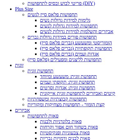
פריטי לבוש ובסיס לתחפושות (DIY)
Plus Size
תחפושות פלאס סייז לנשים
גלימות למידות גדולות נשים
תחפושות למידות גדולות לנשים
אביזרים והשלמות למידות גדולות לנשים
תחפושות פורים במידות גדולות גברים
הומוריסטי ומשעשע (גברים פלאס סייז)
תחפושות תקופתיות (גברים פלאס סייז)
אגדות ועמים (גברים פלאס סייז)
תחפושות לליצנים ומפעילים (פלאס סייז)
זוגות
תחפושת זוגית
תחפושת זוגית: משעשע ומיוחד
תחפושת זוגית: תקופתי ועמים
תחפושת זוגית: אגדות וסרטים
קיטים ואביזרים לתחפושת זוגית אייקונית
תחפושות קבוצתיות ומשפחתיות
קצת הומור - תחפושות מצחיקות ומקוריות
אביזרים
פאות לתחפושות
פאות בלונדניות ולבנות
פאות בשחור חום אפור וקרחות
פאות צבעוניות ופנקיסטיות
פאות לבנים ודמויות גבריות