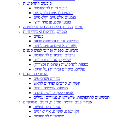
כובעים לתחפושות
כובעי חיות לתחפושות
כובעים לדמויות ולתקופות
כובעים אלגנטיים וקלאסיים
כובעי קסם, פנטזיה וליצן
מטות, מוטות, כלי דרמה ואביזרי לחימה
כנפיים, חותלות ואביזרי חיות
כנפיים
חותלות, זנבות ותוספות פרווה
קשתות אוזניים וסטים לחיות
גרביונים, כפפות ופריטי לבוש קטנים
גרביים וגרביונים לתחפושת
שלייקס, עניבות ופפיונים
כפפות לתחפושות (ארוכות וקצרות)
נעליים, כיסויים וביריות (על הרגל)
אביזרי כח וקסם
כתרים ושרביטים
קשתות, סרטים ופרחים לראש
מניפות, שמשיה ונוצות
אביזרי ליצן ופריטי הצהרה
תכשיטים לתחפושות: שרשראות, צמידים ועגילים
אביזרי פנים ודרמה: מסיכות, זקנים, משקפיים
מסיכות לתחפושת
זקן, שפם, שיניים, אף ואוזניים
משקפיים לתחפושת