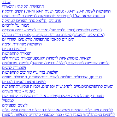
שחור
תחפושות תקופתי והיסטורי
תחפושות לשנות ה-20 וה-30 (גטסבי)
שנות ה-60 וה-70 (היפים ודיסקו)
הרנסנס והמאה ה-19 (ויקטוריאני)
תחפושות לדמויות תנ"כיות וחגים
פרעונים, קליאופטרה ומצרים העתיקה
גיבורי על ולוחמים
לוחמים קלאסיים (רומי, גלדיאטור) ואביזרי לחימה
שבטים עתיקים
(אינדיאנים, ויקינגים)
המערב הפרוע - בוקרים -קאבוי
דמויות פעולה
וגיבורים קלאסיים
תחפושת פיראטים- שודדי ים
תחפושות מפחידות ואימה
פריטים בודדים
חצאיות לתחפושות
חצאיות טוטו
חצאיות לדמויות וקונספט
חצאיות בשחור ולבן
גלימות ושכמיות לתחפושות (כללי / גברים / יוניסקס)
גלימות, שרוולונים
ושכמיות לנשים
חולצות, בגדי גוף ומחוכים לתחפושות
בגדי גוף, אוברולים וחולצות לנשים ובנות
מחוכים, סטרפלס וטופים
לנשים
חולצות וגופיות לגברים
וסטים לתחפושות
מכנסיים לתחפושות /
כפתנים, גלביות ועליוניות
תחפושת
בקטנה - ביגוד משלים
תוספת קטנה למראה מושלם
קיטים - אביזרים משלימים לתחפושת
למפעיל
ליצנים ומפעילים
לליצניות ומפעילות בחצאית ושמלה
אוברולים סרבלים מכנסים וחלק עליון
לליצנים במבצע
לבוש בסגנון תנכי / כפרי
למספרי סיפורים
תלבושות להצגות