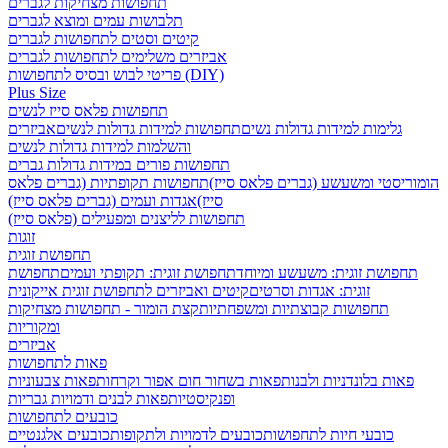
תחפושות מצחיקות לגברים
תלבושות עמים ומוצא לגברים
קיטים וסטים לתחפושות לגברים
אביזרים משלימים לתחפושות לגברים
פריטי לבוש ובסיס לתחפושות (DIY)
Plus Size
תחפושות פלאס סייז לנשים
גלימות למידות גדולות נשים
תחפושות למידות גדולות לנשים
אביזרים
והשלמות למידות גדולות לנשים
תחפושות פורים במידות גדולות גברים
הומוריסטי ומשעשע (גברים פלאס סייז)
תחפושות תקופתיות (גברים פלאס
סייז)
אגדות ועמים (גברים פלאס סייז)
תחפושות לליצנים ומפעילים (פלאס סייז)
זוגות
תחפושת זוגית
תחפושת זוגית: משעשע ומיוחד
תחפושת זוגית: תקופתי ועמים
תחפושת
זוגית: אגדות וסרטים
קיטים ואביזרים לתחפושת זוגית אייקונית
תחפושות קבוצתיות ומשפחתיות
קצת הומור - תחפושות מצחיקות
ומקוריות
אביזרים
פאות לתחפושות
פאות בלונדניות ולבנות
פאות בשחור חום אפור וקרחות
פאות צבעוניות
ופנקיסטיות
פאות לבנים ודמויות גבריות
כובעים לתחפושות
כובעי חיות לתחפושות
כובעים לדמויות ולתקופות
כובעים אלגנטיים