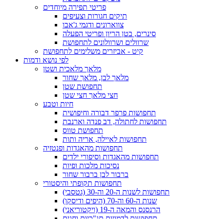
פריטי תפירה מיוחדים
תיקים חגורות וצעיפים
צווארונים ודגמי ג'אבו
סינרים, בטן הריון ופריטי הפעלה
שרוולים ושרוולונים לתחפושת
קיט - אביזרים משלימים לתחפושת
לפי נושא ודמות
מלאך מלאכית ושטן
מלאך לבן, מלאך שחור
תחפושת שטן
חצי מלאך חצי שטן
חיות וטבע
תחפושות פרפר דבורה וחיפושית
תחפושות לחתולה, דב פנדה וארנבת
תחפושת טווס
תחפושות לאיילה, אריה ותות
תחפושות מהאגדות ופנטזיה
תחפושות מהאגדות וסיפורי ילדים
נסיכות מלכות ופיות
ברבור לבן ברבור שחור
תחפושות תקופתי והיסטורי
תחפושות לשנות ה-20 וה-30 (גטסבי)
שנות ה-60 וה-70 (היפים ודיסקו)
הרנסנס והמאה ה-19 (ויקטוריאני)
תחפושות לדמויות תנ"כיות וחגים