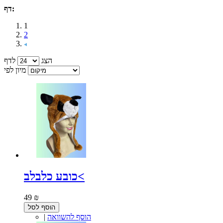
דף:
1
2
הצג
לדף
מיון לפי
כובע כלבלב<
49 ₪
הוסף לסל
הוסף להשוואה
|