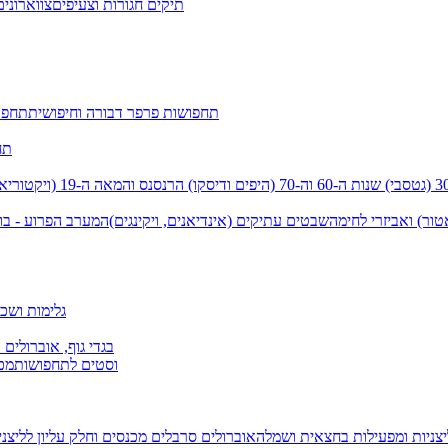
תיקים חגורות וצעיפים
צווארונים
תחפושות פרפר דבורה וחיפושית
תחפו
תח
שנות ה-60 וה-70 (היפים ודיסקו)
הרנסנס והמאה ה-19 (ויקטוריאני)
טור) ואביזרי לחימה
שבטים עתיקים (אינדיאנים, ויקינגים)
המערב הפרוע - בו
גלימות ושכמ
בגדי גוף, אוברולים 
וסטים לתחפושות
מכנ
יצניות ומפעילות בחצאית ושמלה
אוברולים סרבלים מכנסים וחלק עליון
לליצנ