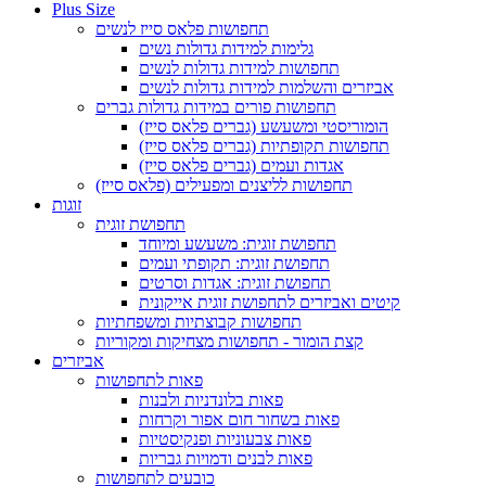
Plus Size
תחפושות פלאס סייז לנשים
גלימות למידות גדולות נשים
תחפושות למידות גדולות לנשים
אביזרים והשלמות למידות גדולות לנשים
תחפושות פורים במידות גדולות גברים
הומוריסטי ומשעשע (גברים פלאס סייז)
תחפושות תקופתיות (גברים פלאס סייז)
אגדות ועמים (גברים פלאס סייז)
תחפושות לליצנים ומפעילים (פלאס סייז)
זוגות
תחפושת זוגית
תחפושת זוגית: משעשע ומיוחד
תחפושת זוגית: תקופתי ועמים
תחפושת זוגית: אגדות וסרטים
קיטים ואביזרים לתחפושת זוגית אייקונית
תחפושות קבוצתיות ומשפחתיות
קצת הומור - תחפושות מצחיקות ומקוריות
אביזרים
פאות לתחפושות
פאות בלונדניות ולבנות
פאות בשחור חום אפור וקרחות
פאות צבעוניות ופנקיסטיות
פאות לבנים ודמויות גבריות
כובעים לתחפושות