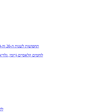
תחפושות לשנות ה-20 וה-30 (גטסבי)
לוחמים קלאסיים (רומי, גלדיא
לל