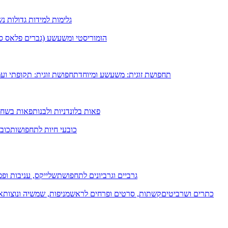
גלימות למידות גדולות נ
הומוריסטי ומשעשע (גברים פלאס סיי
תחפושת זוגית: משעשע ומיוחד
תחפושת זוגית: תקופתי וע
פאות בלונדניות ולבנות
פאות בשחו
כובעי חיות לתחפושות
כובע
גרביים וגרביונים לתחפושת
שלייקס, עניבות ופפי
כתרים ושרביטים
קשתות, סרטים ופרחים לראש
מניפות, שמשיה ונוצות
א