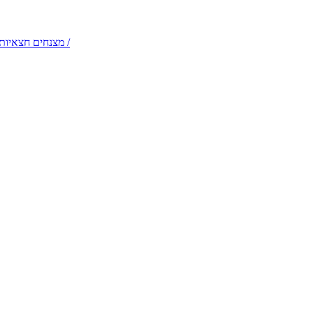
דמויות שטח והולכי קביים – תלבושות קלילות לקבלות פנים /
מצנחים חצאיות