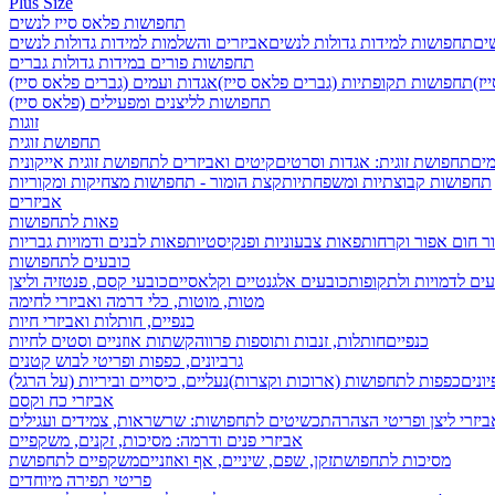
Plus Size
תחפושות פלאס סייז לנשים
שים
תחפושות למידות גדולות לנשים
אביזרים והשלמות למידות גדולות לנשים
תחפושות פורים במידות גדולות גברים
ז)
תחפושות תקופתיות (גברים פלאס סייז)
אגדות ועמים (גברים פלאס סייז)
תחפושות לליצנים ומפעילים (פלאס סייז)
זוגות
תחפושת זוגית
מים
תחפושת זוגית: אגדות וסרטים
קיטים ואביזרים לתחפושת זוגית אייקונית
תחפושות קבוצתיות ומשפחתיות
קצת הומור - תחפושות מצחיקות ומקוריות
אביזרים
פאות לתחפושות
ר חום אפור וקרחות
פאות צבעוניות ופנקיסטיות
פאות לבנים ודמויות גבריות
כובעים לתחפושות
ים לדמויות ולתקופות
כובעים אלגנטיים וקלאסיים
כובעי קסם, פנטזיה וליצן
מטות, מוטות, כלי דרמה ואביזרי לחימה
כנפיים, חותלות ואביזרי חיות
כנפיים
חותלות, זנבות ותוספות פרווה
קשתות אוזניים וסטים לחיות
גרביונים, כפפות ופריטי לבוש קטנים
ונים
כפפות לתחפושות (ארוכות וקצרות)
נעליים, כיסויים וביריות (על הרגל)
אביזרי כח וקסם
ביזרי ליצן ופריטי הצהרה
תכשיטים לתחפושות: שרשראות, צמידים ועגילים
אביזרי פנים ודרמה: מסיכות, זקנים, משקפיים
מסיכות לתחפושת
זקן, שפם, שיניים, אף ואוזניים
משקפיים לתחפושת
פריטי תפירה מיוחדים