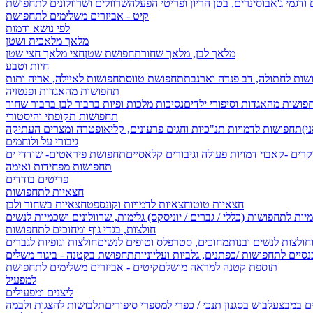
 ודגמי ג'אבו
סינרים, בטן הריון ופריטי הפעלה
שרוולים ושרוולונים לתחפושת
קיט - אביזרים משלימים לתחפושת
לפי נושא ודמות
מלאך מלאכית ושטן
מלאך לבן, מלאך שחור
תחפושת שטן
חצי מלאך חצי שטן
חיות וטבע
שות לחתולה, דב פנדה וארנבת
תחפושת טווס
תחפושות לאיילה, אריה ותות
תחפושות מהאגדות ופנטזיה
פושות מהאגדות וסיפורי ילדים
נסיכות מלכות ופיות
ברבור לבן ברבור שחור
תחפושות תקופתי והיסטורי
תחפושות לדמויות תנ"כיות וחגים
פרעונים, קליאופטרה ומצרים העתיקה
גיבורי על ולוחמים
קרים -קאבוי
דמויות פעולה וגיבורים קלאסיים
תחפושת פיראטים- שודדי ים
תחפושות מפחידות ואימה
פריטים בודדים
חצאיות לתחפושות
חצאיות טוטו
חצאיות לדמויות וקונספט
חצאיות בשחור ולבן
יות לתחפושות (כללי / גברים / יוניסקס)
גלימות, שרוולונים ושכמיות לנשים
חולצות, בגדי גוף ומחוכים לתחפושות
וחולצות לנשים ובנות
מחוכים, סטרפלס וטופים לנשים
חולצות וגופיות לגברים
סיים לתחפושות /
כפתנים, גלביות ועליוניות
תחפושת בקטנה - ביגוד משלים
תוספת קטנה למראה מושלם
קיטים - אביזרים משלימים לתחפושת
למפעיל
ליצנים ומפעילים
ים במבצע
לבוש בסגנון תנכי / כפרי
למספרי סיפורים
תלבושות להצגות ולבמה