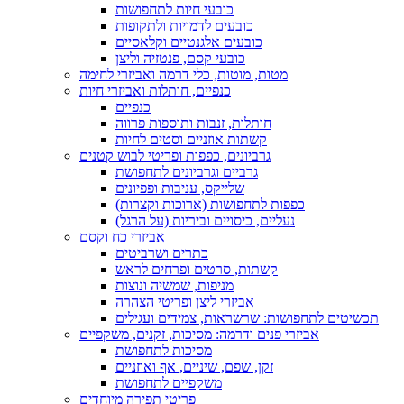
כובעי חיות לתחפושות
כובעים לדמויות ולתקופות
כובעים אלגנטיים וקלאסיים
כובעי קסם, פנטזיה וליצן
מטות, מוטות, כלי דרמה ואביזרי לחימה
כנפיים, חותלות ואביזרי חיות
כנפיים
חותלות, זנבות ותוספות פרווה
קשתות אוזניים וסטים לחיות
גרביונים, כפפות ופריטי לבוש קטנים
גרביים וגרביונים לתחפושת
שלייקס, עניבות ופפיונים
כפפות לתחפושות (ארוכות וקצרות)
נעליים, כיסויים וביריות (על הרגל)
אביזרי כח וקסם
כתרים ושרביטים
קשתות, סרטים ופרחים לראש
מניפות, שמשיה ונוצות
אביזרי ליצן ופריטי הצהרה
תכשיטים לתחפושות: שרשראות, צמידים ועגילים
אביזרי פנים ודרמה: מסיכות, זקנים, משקפיים
מסיכות לתחפושת
זקן, שפם, שיניים, אף ואוזניים
משקפיים לתחפושת
פריטי תפירה מיוחדים