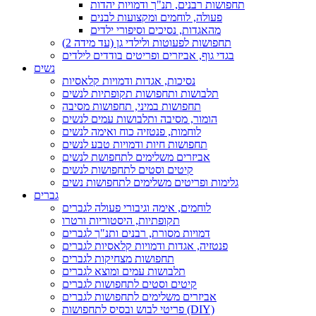
תחפושות רבנים, תנ"ך ודמויות יהדות
פעולה, לוחמים ומקצועות לבנים
מהאגדות, נסיכים וסיפורי ילדים
תחפושות לפעוטות ולילדי גן (עד מידה 2)
בגדי גוף, אביזרים ופריטים בודדים לילדים
נשים
נסיכות, אגדות ודמויות קלאסיות
תלבושות ותחפושות תקופתיות לנשים
תחפושות במיני, תחפושות מסיבה
הומור, מסיבה ותלבושות עמים לנשים
לוחמות, פנטזיה כוח ואימה לנשים
תחפושות חיות ודמויות טבע לנשים
אביזרים משלימים לתחפושת לנשים
קיטים וסטים לתחפושות לנשים
גלימות ופריטים משלימים לתחפושות נשים
גברים
לוחמים, אימה וגיבורי פעולה לגברים
תקופתיות, היסטוריות ורטרו
דמויות מסורת, רבנים ותנ"ך לגברים
פנטזיה, אגדות ודמויות קלאסיות לגברים
תחפושות מצחיקות לגברים
תלבושות עמים ומוצא לגברים
קיטים וסטים לתחפושות לגברים
אביזרים משלימים לתחפושות לגברים
פריטי לבוש ובסיס לתחפושות (DIY)