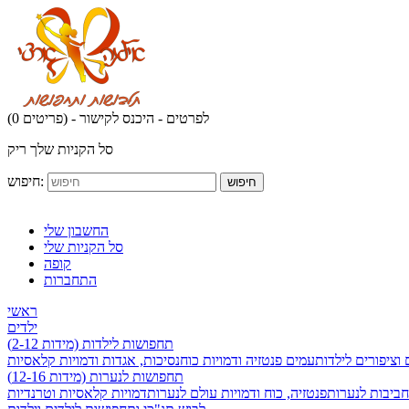
לפרטים - היכנס לקישור
(0 פריטים) -
סל הקניות שלך ריק
חיפוש:
חיפוש
החשבון שלי
סל הקניות שלי
קופה
התחברות
ראשי
ילדים
תחפושות לילדות (מידות 2-12)
 וציפורים לילדות
עמים פנטזיה ודמויות כוח
נסיכות, אגדות ודמויות קלאסיות
תחפושות לנערות (מידות 12-16)
חביבות לנערות
פנטזיה, כוח ודמויות עולם לנערות
דמויות קלאסיות וטרנדיות