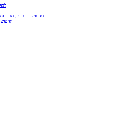
לבוש
תחפושות רבנים, תנ"ך ודמ
תחפושות 