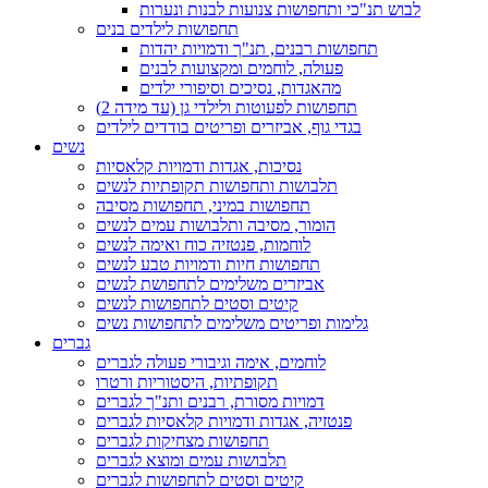
לבוש תנ"כי ותחפושות צנועות לבנות ונערות
תחפושות לילדים בנים
תחפושות רבנים, תנ"ך ודמויות יהדות
פעולה, לוחמים ומקצועות לבנים
מהאגדות, נסיכים וסיפורי ילדים
תחפושות לפעוטות ולילדי גן (עד מידה 2)
בגדי גוף, אביזרים ופריטים בודדים לילדים
נשים
נסיכות, אגדות ודמויות קלאסיות
תלבושות ותחפושות תקופתיות לנשים
תחפושות במיני, תחפושות מסיבה
הומור, מסיבה ותלבושות עמים לנשים
לוחמות, פנטזיה כוח ואימה לנשים
תחפושות חיות ודמויות טבע לנשים
אביזרים משלימים לתחפושת לנשים
קיטים וסטים לתחפושות לנשים
גלימות ופריטים משלימים לתחפושות נשים
גברים
לוחמים, אימה וגיבורי פעולה לגברים
תקופתיות, היסטוריות ורטרו
דמויות מסורת, רבנים ותנ"ך לגברים
פנטזיה, אגדות ודמויות קלאסיות לגברים
תחפושות מצחיקות לגברים
תלבושות עמים ומוצא לגברים
קיטים וסטים לתחפושות לגברים