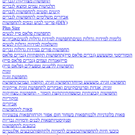
תחפושות מצחיקות לגברים
תלבושות עמים ומוצא לגברים
קיטים וסטים לתחפושות לגברים
אביזרים משלימים לתחפושות לגברים
פריטי לבוש ובסיס לתחפושות (DIY)
Plus Size
תחפושות פלאס סייז לנשים
גלימות למידות גדולות נשים
תחפושות למידות גדולות לנשים
אביזרים
והשלמות למידות גדולות לנשים
תחפושות פורים במידות גדולות גברים
הומוריסטי ומשעשע (גברים פלאס סייז)
תחפושות תקופתיות (גברים פלאס
סייז)
אגדות ועמים (גברים פלאס סייז)
תחפושות לליצנים ומפעילים (פלאס סייז)
זוגות
תחפושת זוגית
תחפושת זוגית: משעשע ומיוחד
תחפושת זוגית: תקופתי ועמים
תחפושת
זוגית: אגדות וסרטים
קיטים ואביזרים לתחפושת זוגית אייקונית
תחפושות קבוצתיות ומשפחתיות
קצת הומור - תחפושות מצחיקות
ומקוריות
אביזרים
פאות לתחפושות
פאות בלונדניות ולבנות
פאות בשחור חום אפור וקרחות
פאות צבעוניות
ופנקיסטיות
פאות לבנים ודמויות גבריות
כובעים לתחפושות
כובעי חיות לתחפושות
כובעים לדמויות ולתקופות
כובעים אלגנטיים