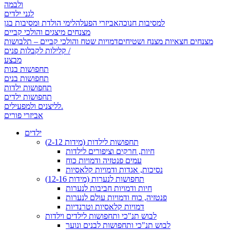
ולבמה
לגני ילדים
למסיבות חנוכה
אביזרי הפעלה
לימי הולדת ומסיבות בגן
מצנחים מיצגים והולכי קביים
מצנחים חצאיות מצנח ושטיחים
דמויות שטח והולכי קביים – תלבושות
קלילות לקבלות פנים /
מבצע
תחפושות בנות
תחפושות בנים
תחפושות ילדות
תחפושות ילדים
לליצנים ולמפעילים.
אביזרי פורים
ילדים
תחפושות לילדות (מידות 2-12)
חיות, חרקים וציפורים לילדות
עמים פנטזיה ודמויות כוח
נסיכות, אגדות ודמויות קלאסיות
תחפושות לנערות (מידות 12-16)
חיות ודמויות חביבות לנערות
פנטזיה, כוח ודמויות עולם לנערות
דמויות קלאסיות וטרנדיות
לבוש תנ"כי ותחפושות לילדים וילדות
לבוש תנ"כי ותחפושות לבנים ונוער