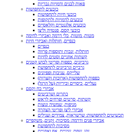
פאות לבנים ודמויות גבריות
כובעים לתחפושות
כובעי חיות לתחפושות
כובעים לדמויות ולתקופות
כובעים אלגנטיים וקלאסיים
כובעי קסם, פנטזיה וליצן
מטות, מוטות, כלי דרמה ואביזרי לחימה
כנפיים, חותלות ואביזרי חיות
כנפיים
חותלות, זנבות ותוספות פרווה
קשתות אוזניים וסטים לחיות
גרביונים, כפפות ופריטי לבוש קטנים
גרביים וגרביונים לתחפושת
שלייקס, עניבות ופפיונים
כפפות לתחפושות (ארוכות וקצרות)
נעליים, כיסויים וביריות (על הרגל)
אביזרי כח וקסם
כתרים ושרביטים
קשתות, סרטים ופרחים לראש
מניפות, שמשיה ונוצות
אביזרי ליצן ופריטי הצהרה
תכשיטים לתחפושות: שרשראות, צמידים ועגילים
אביזרי פנים ודרמה: מסיכות, זקנים, משקפיים
מסיכות לתחפושת
זקן, שפם, שיניים, אף ואוזניים