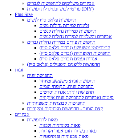
אביזרים משלימים לתחפושות לגברים
פריטי לבוש ובסיס לתחפושות (DIY)
Plus Size
תחפושות פלאס סייז לנשים
גלימות למידות גדולות נשים
תחפושות למידות גדולות לנשים
אביזרים והשלמות למידות גדולות לנשים
תחפושות פורים במידות גדולות גברים
הומוריסטי ומשעשע (גברים פלאס סייז)
תחפושות תקופתיות (גברים פלאס סייז)
אגדות ועמים (גברים פלאס סייז)
תחפושות לליצנים ומפעילים (פלאס סייז)
זוגות
תחפושת זוגית
תחפושת זוגית: משעשע ומיוחד
תחפושת זוגית: תקופתי ועמים
תחפושת זוגית: אגדות וסרטים
קיטים ואביזרים לתחפושת זוגית אייקונית
תחפושות קבוצתיות ומשפחתיות
קצת הומור - תחפושות מצחיקות ומקוריות
אביזרים
פאות לתחפושות
פאות בלונדניות ולבנות
פאות בשחור חום אפור וקרחות
פאות צבעוניות ופנקיסטיות