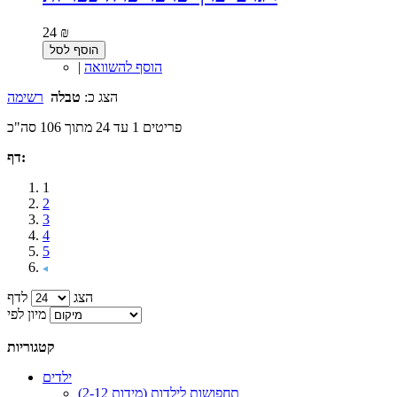
24 ₪
הוסף לסל
הוסף להשוואה
|
הצג כ:
טבלה
רשימה
פריטים 1 עד 24 מתוך 106 סה"כ
דף:
1
2
3
4
5
הצג
לדף
מיון לפי
קטגוריות
ילדים
תחפושות לילדות (מידות 2-12)