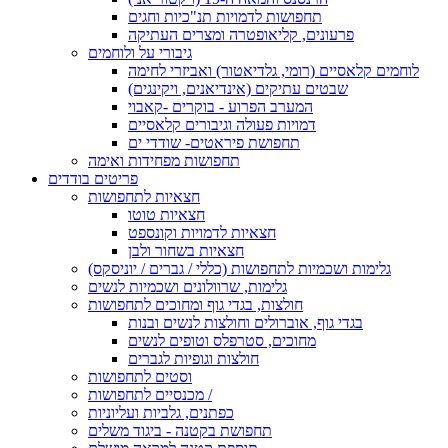
תחפושות לדמויות תנ"כיות וחגים
פרעונים, קליאופטרה ומצרים העתיקה
גיבורי על ולוחמים
לוחמים קלאסיים (רומי, גלדיאטור) ואביזרי לחימה
שבטים עתיקים (אינדיאנים, ויקינגים)
המערב הפרוע - בוקרים -קאבוי
דמויות פעולה וגיבורים קלאסיים
תחפושת פיראטים- שודדי ים
תחפושות מפחידות ואימה
פריטים בודדים
חצאיות לתחפושות
חצאיות טוטו
חצאיות לדמויות וקונספט
חצאיות בשחור ולבן
גלימות ושכמיות לתחפושות (כללי / גברים / יוניסקס)
גלימות, שרוולונים ושכמיות לנשים
חולצות, בגדי גוף ומחוכים לתחפושות
בגדי גוף, אוברולים וחולצות לנשים ובנות
מחוכים, סטרפלס וטופים לנשים
חולצות וגופיות לגברים
וסטים לתחפושות
מכנסיים לתחפושות /
כפתנים, גלביות ועליוניות
תחפושת בקטנה - ביגוד משלים