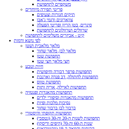
משקפיים לתחפושת
פריטי תפירה מיוחדים
תיקים חגורות וצעיפים
צווארונים ודגמי ג'אבו
סינרים, בטן הריון ופריטי הפעלה
שרוולים ושרוולונים לתחפושת
קיט - אביזרים משלימים לתחפושת
לפי נושא ודמות
מלאך מלאכית ושטן
מלאך לבן, מלאך שחור
תחפושת שטן
חצי מלאך חצי שטן
חיות וטבע
תחפושות פרפר דבורה וחיפושית
תחפושות לחתולה, דב פנדה וארנבת
תחפושת טווס
תחפושות לאיילה, אריה ותות
תחפושות מהאגדות ופנטזיה
תחפושות מהאגדות וסיפורי ילדים
נסיכות מלכות ופיות
ברבור לבן ברבור שחור
תחפושות תקופתי והיסטורי
תחפושות לשנות ה-20 וה-30 (גטסבי)
שנות ה-60 וה-70 (היפים ודיסקו)
הרנסנס והמאה ה-19 (ויקטוריאני)