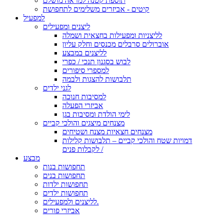
תוספת קטנה למראה מושלם
קיטים - אביזרים משלימים לתחפושת
למפעיל
ליצנים ומפעילים
לליצניות ומפעילות בחצאית ושמלה
אוברולים סרבלים מכנסים וחלק עליון
לליצנים במבצע
לבוש בסגנון תנכי / כפרי
למספרי סיפורים
תלבושות להצגות ולבמה
לגני ילדים
למסיבות חנוכה
אביזרי הפעלה
לימי הולדת ומסיבות בגן
מצנחים מיצגים והולכי קביים
מצנחים חצאיות מצנח ושטיחים
דמויות שטח והולכי קביים – תלבושות קלילות
לקבלות פנים /
מבצע
תחפושות בנות
תחפושות בנים
תחפושות ילדות
תחפושות ילדים
לליצנים ולמפעילים.
אביזרי פורים