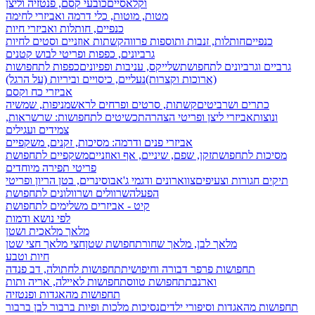
וקלאסיים
כובעי קסם, פנטזיה וליצן
מטות, מוטות, כלי דרמה ואביזרי לחימה
כנפיים, חותלות ואביזרי חיות
כנפיים
חותלות, זנבות ותוספות פרווה
קשתות אוזניים וסטים לחיות
גרביונים, כפפות ופריטי לבוש קטנים
גרביים וגרביונים לתחפושת
שלייקס, עניבות ופפיונים
כפפות לתחפושות
(ארוכות וקצרות)
נעליים, כיסויים וביריות (על הרגל)
אביזרי כח וקסם
כתרים ושרביטים
קשתות, סרטים ופרחים לראש
מניפות, שמשיה
ונוצות
אביזרי ליצן ופריטי הצהרה
תכשיטים לתחפושות: שרשראות,
צמידים ועגילים
אביזרי פנים ודרמה: מסיכות, זקנים, משקפיים
מסיכות לתחפושת
זקן, שפם, שיניים, אף ואוזניים
משקפיים לתחפושת
פריטי תפירה מיוחדים
תיקים חגורות וצעיפים
צווארונים ודגמי ג'אבו
סינרים, בטן הריון ופריטי
הפעלה
שרוולים ושרוולונים לתחפושת
קיט - אביזרים משלימים לתחפושת
לפי נושא ודמות
מלאך מלאכית ושטן
מלאך לבן, מלאך שחור
תחפושת שטן
חצי מלאך חצי שטן
חיות וטבע
תחפושות פרפר דבורה וחיפושית
תחפושות לחתולה, דב פנדה
וארנבת
תחפושת טווס
תחפושות לאיילה, אריה ותות
תחפושות מהאגדות ופנטזיה
תחפושות מהאגדות וסיפורי ילדים
נסיכות מלכות ופיות
ברבור לבן ברבור