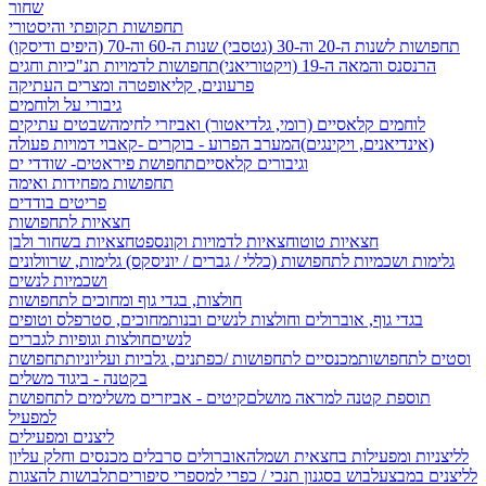
שחור
תחפושות תקופתי והיסטורי
תחפושות לשנות ה-20 וה-30 (גטסבי)
שנות ה-60 וה-70 (היפים ודיסקו)
הרנסנס והמאה ה-19 (ויקטוריאני)
תחפושות לדמויות תנ"כיות וחגים
פרעונים, קליאופטרה ומצרים העתיקה
גיבורי על ולוחמים
לוחמים קלאסיים (רומי, גלדיאטור) ואביזרי לחימה
שבטים עתיקים
(אינדיאנים, ויקינגים)
המערב הפרוע - בוקרים -קאבוי
דמויות פעולה
וגיבורים קלאסיים
תחפושת פיראטים- שודדי ים
תחפושות מפחידות ואימה
פריטים בודדים
חצאיות לתחפושות
חצאיות טוטו
חצאיות לדמויות וקונספט
חצאיות בשחור ולבן
גלימות ושכמיות לתחפושות (כללי / גברים / יוניסקס)
גלימות, שרוולונים
ושכמיות לנשים
חולצות, בגדי גוף ומחוכים לתחפושות
בגדי גוף, אוברולים וחולצות לנשים ובנות
מחוכים, סטרפלס וטופים
לנשים
חולצות וגופיות לגברים
וסטים לתחפושות
מכנסיים לתחפושות /
כפתנים, גלביות ועליוניות
תחפושת
בקטנה - ביגוד משלים
תוספת קטנה למראה מושלם
קיטים - אביזרים משלימים לתחפושת
למפעיל
ליצנים ומפעילים
לליצניות ומפעילות בחצאית ושמלה
אוברולים סרבלים מכנסים וחלק עליון
לליצנים במבצע
לבוש בסגנון תנכי / כפרי
למספרי סיפורים
תלבושות להצגות