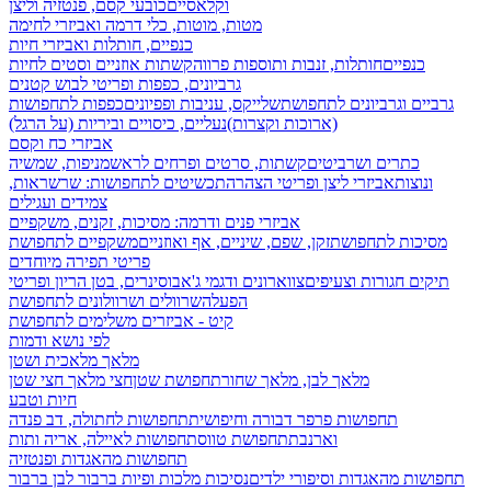
וקלאסיים
כובעי קסם, פנטזיה וליצן
מטות, מוטות, כלי דרמה ואביזרי לחימה
כנפיים, חותלות ואביזרי חיות
כנפיים
חותלות, זנבות ותוספות פרווה
קשתות אוזניים וסטים לחיות
גרביונים, כפפות ופריטי לבוש קטנים
גרביים וגרביונים לתחפושת
שלייקס, עניבות ופפיונים
כפפות לתחפושות
(ארוכות וקצרות)
נעליים, כיסויים וביריות (על הרגל)
אביזרי כח וקסם
כתרים ושרביטים
קשתות, סרטים ופרחים לראש
מניפות, שמשיה
ונוצות
אביזרי ליצן ופריטי הצהרה
תכשיטים לתחפושות: שרשראות,
צמידים ועגילים
אביזרי פנים ודרמה: מסיכות, זקנים, משקפיים
מסיכות לתחפושת
זקן, שפם, שיניים, אף ואוזניים
משקפיים לתחפושת
פריטי תפירה מיוחדים
תיקים חגורות וצעיפים
צווארונים ודגמי ג'אבו
סינרים, בטן הריון ופריטי
הפעלה
שרוולים ושרוולונים לתחפושת
קיט - אביזרים משלימים לתחפושת
לפי נושא ודמות
מלאך מלאכית ושטן
מלאך לבן, מלאך שחור
תחפושת שטן
חצי מלאך חצי שטן
חיות וטבע
תחפושות פרפר דבורה וחיפושית
תחפושות לחתולה, דב פנדה
וארנבת
תחפושת טווס
תחפושות לאיילה, אריה ותות
תחפושות מהאגדות ופנטזיה
תחפושות מהאגדות וסיפורי ילדים
נסיכות מלכות ופיות
ברבור לבן ברבור