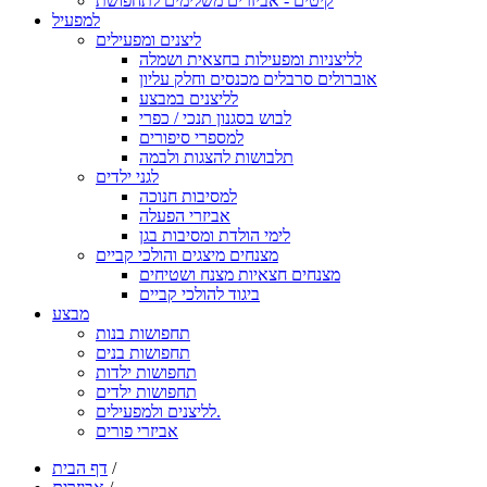
קיטים - אביזרים משלימים לתחפושת
למפעיל
ליצנים ומפעילים
לליצניות ומפעילות בחצאית ושמלה
אוברולים סרבלים מכנסים וחלק עליון
לליצנים במבצע
לבוש בסגנון תנכי / כפרי
למספרי סיפורים
תלבושות להצגות ולבמה
לגני ילדים
למסיבות חנוכה
אביזרי הפעלה
לימי הולדת ומסיבות בגן
מצנחים מיצגים והולכי קביים
מצנחים חצאיות מצנח ושטיחים
ביגוד להולכי קביים
מבצע
תחפושות בנות
תחפושות בנים
תחפושות ילדות
תחפושות ילדים
לליצנים ולמפעילים.
אביזרי פורים
/
דף הבית