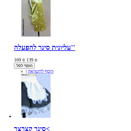
עליונית סינר להפעלה''
169 ₪
139 ₪
הוסף לסל
הוסף להשוואה
|
סינר קצרצר<