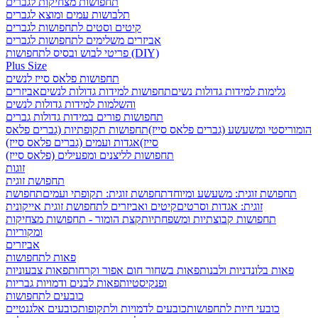
תחפושות מצחיקות לגברים
תלבושות עמים ומוצא לגברים
קיטים וסטים לתחפושות לגברים
אביזרים משלימים לתחפושות לגברים
פריטי לבוש ובסיס לתחפושות (DIY)
Plus Size
תחפושות פלאס סייז לנשים
גלימות למידות גדולות נשים
תחפושות למידות גדולות לנשים
אביזרים
והשלמות למידות גדולות לנשים
תחפושות פורים במידות גדולות גברים
הומוריסטי ומשעשע (גברים פלאס סייז)
תחפושות תקופתיות (גברים פלאס
סייז)
אגדות ועמים (גברים פלאס סייז)
תחפושות לליצנים ומפעילים (פלאס סייז)
זוגות
תחפושת זוגית
תחפושת זוגית: משעשע ומיוחד
תחפושת זוגית: תקופתי ועמים
תחפושת
זוגית: אגדות וסרטים
קיטים ואביזרים לתחפושת זוגית אייקונית
תחפושות קבוצתיות ומשפחתיות
קצת הומור - תחפושות מצחיקות
ומקוריות
אביזרים
פאות לתחפושות
פאות בלונדניות ולבנות
פאות בשחור חום אפור וקרחות
פאות צבעוניות
ופנקיסטיות
פאות לבנים ודמויות גבריות
כובעים לתחפושות
כובעי חיות לתחפושות
כובעים לדמויות ולתקופות
כובעים אלגנטיים