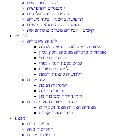
וסטים לתחפושות
מכנסיים לתחפושות /
כפתנים, גלביות ועליוניות
תחפושת בקטנה - ביגוד משלים
תוספת קטנה למראה מושלם
קיטים - אביזרים משלימים לתחפושת
למפעיל
ליצנים ומפעילים
לליצניות ומפעילות בחצאית ושמלה
אוברולים סרבלים מכנסים וחלק עליון
לליצנים במבצע
לבוש בסגנון תנכי / כפרי
למספרי סיפורים
תלבושות להצגות ולבמה
לגני ילדים
למסיבות חנוכה
אביזרי הפעלה
לימי הולדת ומסיבות בגן
מצנחים מיצגים והולכי קביים
מצנחים חצאיות מצנח ושטיחים
ביגוד להולכי קביים
מבצע
תחפושות בנות
תחפושות בנים
תחפושות ילדות