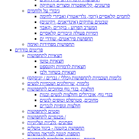
פרעונים, קליאופטרה ומצרים העתיקה
גיבורי על ולוחמים
לוחמים קלאסיים (רומי, גלדיאטור) ואביזרי לחימה
שבטים עתיקים (אינדיאנים, ויקינגים)
המערב הפרוע - בוקרים -קאבוי
דמויות פעולה וגיבורים קלאסיים
תחפושת פיראטים- שודדי ים
תחפושות מפחידות ואימה
פריטים בודדים
חצאיות לתחפושות
חצאיות טוטו
חצאיות לדמויות וקונספט
חצאיות בשחור ולבן
גלימות ושכמיות לתחפושות (כללי / גברים / יוניסקס)
גלימות, שרוולונים ושכמיות לנשים
חולצות, בגדי גוף ומחוכים לתחפושות
בגדי גוף, אוברולים וחולצות לנשים ובנות
מחוכים, סטרפלס וטופים לנשים
חולצות וגופיות לגברים
וסטים לתחפושות
מכנסיים לתחפושות /
כפתנים, גלביות ועליוניות
תחפושת בקטנה - ביגוד משלים
תוספת קטנה למראה מושלם