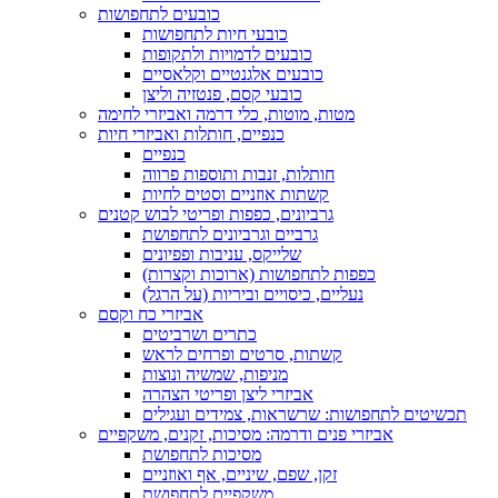
כובעים לתחפושות
כובעי חיות לתחפושות
כובעים לדמויות ולתקופות
כובעים אלגנטיים וקלאסיים
כובעי קסם, פנטזיה וליצן
מטות, מוטות, כלי דרמה ואביזרי לחימה
כנפיים, חותלות ואביזרי חיות
כנפיים
חותלות, זנבות ותוספות פרווה
קשתות אוזניים וסטים לחיות
גרביונים, כפפות ופריטי לבוש קטנים
גרביים וגרביונים לתחפושת
שלייקס, עניבות ופפיונים
כפפות לתחפושות (ארוכות וקצרות)
נעליים, כיסויים וביריות (על הרגל)
אביזרי כח וקסם
כתרים ושרביטים
קשתות, סרטים ופרחים לראש
מניפות, שמשיה ונוצות
אביזרי ליצן ופריטי הצהרה
תכשיטים לתחפושות: שרשראות, צמידים ועגילים
אביזרי פנים ודרמה: מסיכות, זקנים, משקפיים
מסיכות לתחפושת
זקן, שפם, שיניים, אף ואוזניים
משקפיים לתחפושת