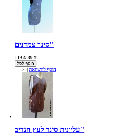
סינר צמדנים''
119 ₪
89 ₪
הוסף לסל
הוסף להשוואה
|
עליונית סינר לעץ הנדיב''