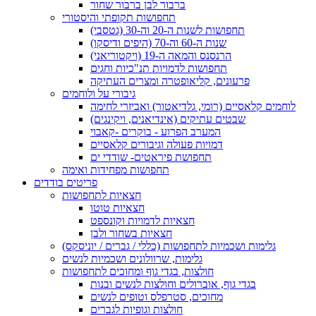
ברבור לבן ברבור שחור
תחפושות תקופתי והיסטורי
תחפושות לשנות ה-20 וה-30 (גטסבי)
שנות ה-60 וה-70 (היפים ודיסקו)
הרנסנס והמאה ה-19 (ויקטוריאני)
תחפושות לדמויות תנ"כיות וחגים
פרעונים, קליאופטרה ומצרים העתיקה
גיבורי על ולוחמים
לוחמים קלאסיים (רומי, גלדיאטור) ואביזרי לחימה
שבטים עתיקים (אינדיאנים, ויקינגים)
המערב הפרוע - בוקרים -קאבוי
דמויות פעולה וגיבורים קלאסיים
תחפושת פיראטים- שודדי ים
תחפושות מפחידות ואימה
פריטים בודדים
חצאיות לתחפושות
חצאיות טוטו
חצאיות לדמויות וקונספט
חצאיות בשחור ולבן
גלימות ושכמיות לתחפושות (כללי / גברים / יוניסקס)
גלימות, שרוולונים ושכמיות לנשים
חולצות, בגדי גוף ומחוכים לתחפושות
בגדי גוף, אוברולים וחולצות לנשים ובנות
מחוכים, סטרפלס וטופים לנשים
חולצות וגופיות לגברים