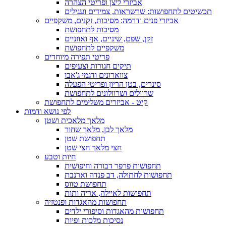
אביזרי ליצן ופריטי הצהרה
תכשיטים לתחפושות: שרשראות, צמידים ועגילים
אביזרי פנים ודרמה: מסיכות, זקנים, משקפיים
מסיכות לתחפושת
זקן, שפם, שיניים, אף ואוזניים
משקפיים לתחפושת
פריטי תפירה מיוחדים
תיקים חגורות וצעיפים
צווארונים ודגמי ג'אבו
סינרים, בטן הריון ופריטי הפעלה
שרוולים ושרוולונים לתחפושת
קיט - אביזרים משלימים לתחפושת
לפי נושא ודמות
מלאך מלאכית ושטן
מלאך לבן, מלאך שחור
תחפושת שטן
חצי מלאך חצי שטן
חיות וטבע
תחפושות פרפר דבורה וחיפושית
תחפושות לחתולה, דב פנדה וארנבת
תחפושת טווס
תחפושות לאיילה, אריה ותות
תחפושות מהאגדות ופנטזיה
תחפושות מהאגדות וסיפורי ילדים
נסיכות מלכות ופיות