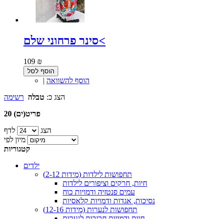
סינר פרחוני שלם<
109 ₪
הוסף לסל
הוסף להשוואה
|
הצג כ:
טבלה
רשימה
20 פריט(ים)
הצג
לדף
מיון לפי
קטגוריות
ילדים
תחפושות לילדות (מידות 2-12)
חיות, חרקים וציפורים לילדות
עמים פנטזיה ודמויות כוח
נסיכות, אגדות ודמויות קלאסיות
תחפושות לנערות (מידות 12-16)
חיות ודמויות חביבות לנערות