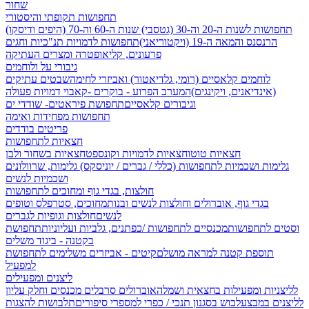
שחור
תחפושות תקופתי והיסטורי
תחפושות לשנות ה-20 וה-30 (גטסבי)
שנות ה-60 וה-70 (היפים ודיסקו)
הרנסנס והמאה ה-19 (ויקטוריאני)
תחפושות לדמויות תנ"כיות וחגים
פרעונים, קליאופטרה ומצרים העתיקה
גיבורי על ולוחמים
לוחמים קלאסיים (רומי, גלדיאטור) ואביזרי לחימה
שבטים עתיקים
(אינדיאנים, ויקינגים)
המערב הפרוע - בוקרים -קאבוי
דמויות פעולה
וגיבורים קלאסיים
תחפושת פיראטים- שודדי ים
תחפושות מפחידות ואימה
פריטים בודדים
חצאיות לתחפושות
חצאיות טוטו
חצאיות לדמויות וקונספט
חצאיות בשחור ולבן
גלימות ושכמיות לתחפושות (כללי / גברים / יוניסקס)
גלימות, שרוולונים
ושכמיות לנשים
חולצות, בגדי גוף ומחוכים לתחפושות
בגדי גוף, אוברולים וחולצות לנשים ובנות
מחוכים, סטרפלס וטופים
לנשים
חולצות וגופיות לגברים
וסטים לתחפושות
מכנסיים לתחפושות /
כפתנים, גלביות ועליוניות
תחפושת
בקטנה - ביגוד משלים
תוספת קטנה למראה מושלם
קיטים - אביזרים משלימים לתחפושת
למפעיל
ליצנים ומפעילים
לליצניות ומפעילות בחצאית ושמלה
אוברולים סרבלים מכנסים וחלק עליון
לליצנים במבצע
לבוש בסגנון תנכי / כפרי
למספרי סיפורים
תלבושות להצגות