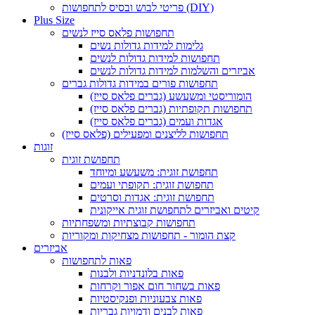
פריטי לבוש ובסיס לתחפושות (DIY)
Plus Size
תחפושות פלאס סייז לנשים
גלימות למידות גדולות נשים
תחפושות למידות גדולות לנשים
אביזרים והשלמות למידות גדולות לנשים
תחפושות פורים במידות גדולות גברים
הומוריסטי ומשעשע (גברים פלאס סייז)
תחפושות תקופתיות (גברים פלאס סייז)
אגדות ועמים (גברים פלאס סייז)
תחפושות לליצנים ומפעילים (פלאס סייז)
זוגות
תחפושת זוגית
תחפושת זוגית: משעשע ומיוחד
תחפושת זוגית: תקופתי ועמים
תחפושת זוגית: אגדות וסרטים
קיטים ואביזרים לתחפושת זוגית אייקונית
תחפושות קבוצתיות ומשפחתיות
קצת הומור - תחפושות מצחיקות ומקוריות
אביזרים
פאות לתחפושות
פאות בלונדניות ולבנות
פאות בשחור חום אפור וקרחות
פאות צבעוניות ופנקיסטיות
פאות לבנים ודמויות גבריות