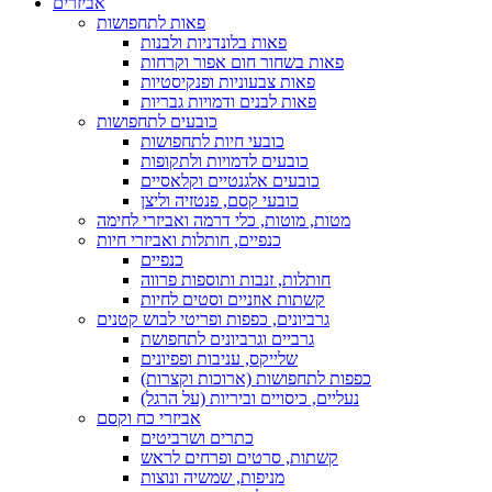
אביזרים
פאות לתחפושות
פאות בלונדניות ולבנות
פאות בשחור חום אפור וקרחות
פאות צבעוניות ופנקיסטיות
פאות לבנים ודמויות גבריות
כובעים לתחפושות
כובעי חיות לתחפושות
כובעים לדמויות ולתקופות
כובעים אלגנטיים וקלאסיים
כובעי קסם, פנטזיה וליצן
מטות, מוטות, כלי דרמה ואביזרי לחימה
כנפיים, חותלות ואביזרי חיות
כנפיים
חותלות, זנבות ותוספות פרווה
קשתות אוזניים וסטים לחיות
גרביונים, כפפות ופריטי לבוש קטנים
גרביים וגרביונים לתחפושת
שלייקס, עניבות ופפיונים
כפפות לתחפושות (ארוכות וקצרות)
נעליים, כיסויים וביריות (על הרגל)
אביזרי כח וקסם
כתרים ושרביטים
קשתות, סרטים ופרחים לראש
מניפות, שמשיה ונוצות