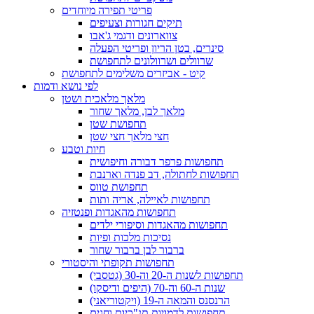
פריטי תפירה מיוחדים
תיקים חגורות וצעיפים
צווארונים ודגמי ג'אבו
סינרים, בטן הריון ופריטי הפעלה
שרוולים ושרוולונים לתחפושת
קיט - אביזרים משלימים לתחפושת
לפי נושא ודמות
מלאך מלאכית ושטן
מלאך לבן, מלאך שחור
תחפושת שטן
חצי מלאך חצי שטן
חיות וטבע
תחפושות פרפר דבורה וחיפושית
תחפושות לחתולה, דב פנדה וארנבת
תחפושת טווס
תחפושות לאיילה, אריה ותות
תחפושות מהאגדות ופנטזיה
תחפושות מהאגדות וסיפורי ילדים
נסיכות מלכות ופיות
ברבור לבן ברבור שחור
תחפושות תקופתי והיסטורי
תחפושות לשנות ה-20 וה-30 (גטסבי)
שנות ה-60 וה-70 (היפים ודיסקו)
הרנסנס והמאה ה-19 (ויקטוריאני)
תחפושות לדמויות תנ"כיות וחגים