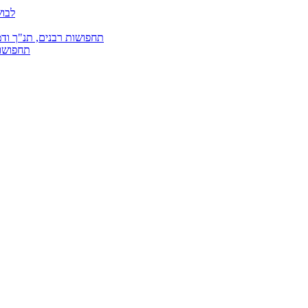
לבוש
תחפושות רבנים, תנ"ך ודמ
תחפושות 