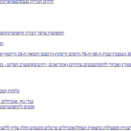
תיקים חגורות וצעיפים
צווארונים
תחפושות פרפר דבורה וחיפושית
תחפו
תח
שנות ה-60 וה-70 (היפים ודיסקו)
הרנסנס והמאה ה-19 (ויקטוריאני)
טור) ואביזרי לחימה
שבטים עתיקים (אינדיאנים, ויקינגים)
המערב הפרוע - בו
גלימות ושכמ
בגדי גוף, אוברולים 
וסטים לתחפושות
מכנ
יצניות ומפעילות בחצאית ושמלה
אוברולים סרבלים מכנסים וחלק עליון
לליצנ