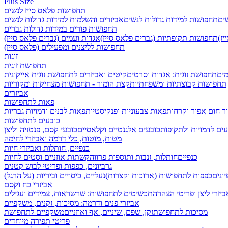
Plus Size
תחפושות פלאס סייז לנשים
שים
תחפושות למידות גדולות לנשים
אביזרים והשלמות למידות גדולות לנשים
תחפושות פורים במידות גדולות גברים
ז)
תחפושות תקופתיות (גברים פלאס סייז)
אגדות ועמים (גברים פלאס סייז)
תחפושות לליצנים ומפעילים (פלאס סייז)
זוגות
תחפושת זוגית
מים
תחפושת זוגית: אגדות וסרטים
קיטים ואביזרים לתחפושת זוגית אייקונית
תחפושות קבוצתיות ומשפחתיות
קצת הומור - תחפושות מצחיקות ומקוריות
אביזרים
פאות לתחפושות
ר חום אפור וקרחות
פאות צבעוניות ופנקיסטיות
פאות לבנים ודמויות גבריות
כובעים לתחפושות
ים לדמויות ולתקופות
כובעים אלגנטיים וקלאסיים
כובעי קסם, פנטזיה וליצן
מטות, מוטות, כלי דרמה ואביזרי לחימה
כנפיים, חותלות ואביזרי חיות
כנפיים
חותלות, זנבות ותוספות פרווה
קשתות אוזניים וסטים לחיות
גרביונים, כפפות ופריטי לבוש קטנים
ונים
כפפות לתחפושות (ארוכות וקצרות)
נעליים, כיסויים וביריות (על הרגל)
אביזרי כח וקסם
ביזרי ליצן ופריטי הצהרה
תכשיטים לתחפושות: שרשראות, צמידים ועגילים
אביזרי פנים ודרמה: מסיכות, זקנים, משקפיים
מסיכות לתחפושת
זקן, שפם, שיניים, אף ואוזניים
משקפיים לתחפושת
פריטי תפירה מיוחדים