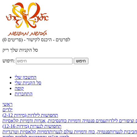
לפרטים - היכנס לקישור
(0 פריטים) -
סל הקניות שלך ריק
חיפוש:
חיפוש
החשבון שלי
סל הקניות שלי
קופה
התחברות
ראשי
ילדים
תחפושות לילדות (מידות 2-12)
 וציפורים לילדות
עמים פנטזיה ודמויות כוח
נסיכות, אגדות ודמויות קלאסיות
תחפושות לנערות (מידות 12-16)
חביבות לנערות
פנטזיה, כוח ודמויות עולם לנערות
דמויות קלאסיות וטרנדיות