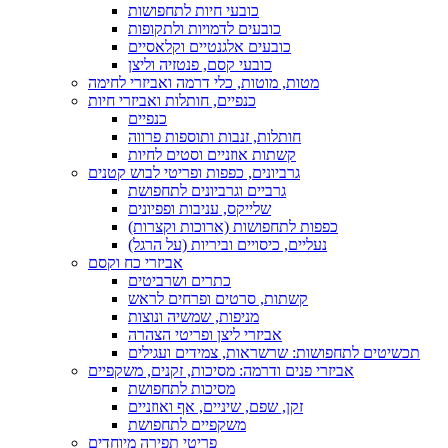
כובעי חיות לתחפושות
כובעים לדמויות ולתקופות
כובעים אלגנטיים וקלאסיים
כובעי קסם, פנטזיה וליצן
מטות, מוטות, כלי דרמה ואביזרי לחימה
כנפיים, חותלות ואביזרי חיות
כנפיים
חותלות, זנבות ותוספות פרווה
קשתות אוזניים וסטים לחיות
גרביונים, כפפות ופריטי לבוש קטנים
גרביים וגרביונים לתחפושת
שלייקס, עניבות ופפיונים
כפפות לתחפושות (ארוכות וקצרות)
נעליים, כיסויים וביריות (על הרגל)
אביזרי כח וקסם
כתרים ושרביטים
קשתות, סרטים ופרחים לראש
מניפות, שמשיה ונוצות
אביזרי ליצן ופריטי הצהרה
תכשיטים לתחפושות: שרשראות, צמידים ועגילים
אביזרי פנים ודרמה: מסיכות, זקנים, משקפיים
מסיכות לתחפושת
זקן, שפם, שיניים, אף ואוזניים
משקפיים לתחפושת
פריטי תפירה מיוחדים