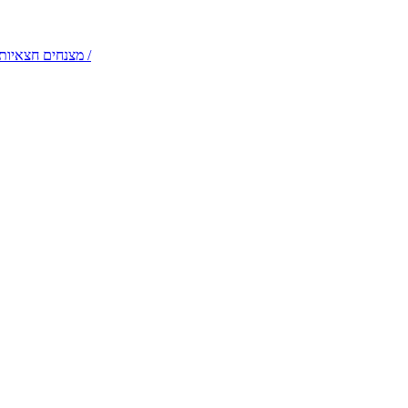
דמויות שטח והולכי קביים – תלבושות קלילות לקבלות פנים /
מצנחים חצאיות