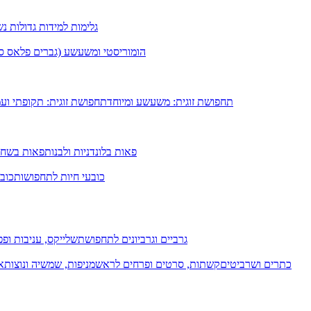
גלימות למידות גדולות נ
הומוריסטי ומשעשע (גברים פלאס סיי
תחפושת זוגית: משעשע ומיוחד
תחפושת זוגית: תקופתי וע
פאות בלונדניות ולבנות
פאות בשחו
כובעי חיות לתחפושות
כובע
גרביים וגרביונים לתחפושת
שלייקס, עניבות ופפי
כתרים ושרביטים
קשתות, סרטים ופרחים לראש
מניפות, שמשיה ונוצות
א