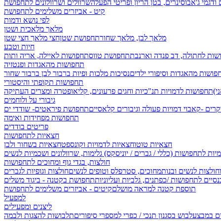
 ודגמי ג'אבו
סינרים, בטן הריון ופריטי הפעלה
שרוולים ושרוולונים לתחפושת
קיט - אביזרים משלימים לתחפושת
לפי נושא ודמות
מלאך מלאכית ושטן
מלאך לבן, מלאך שחור
תחפושת שטן
חצי מלאך חצי שטן
חיות וטבע
שות לחתולה, דב פנדה וארנבת
תחפושת טווס
תחפושות לאיילה, אריה ותות
תחפושות מהאגדות ופנטזיה
פושות מהאגדות וסיפורי ילדים
נסיכות מלכות ופיות
ברבור לבן ברבור שחור
תחפושות תקופתי והיסטורי
תחפושות לדמויות תנ"כיות וחגים
פרעונים, קליאופטרה ומצרים העתיקה
גיבורי על ולוחמים
קרים -קאבוי
דמויות פעולה וגיבורים קלאסיים
תחפושת פיראטים- שודדי ים
תחפושות מפחידות ואימה
פריטים בודדים
חצאיות לתחפושות
חצאיות טוטו
חצאיות לדמויות וקונספט
חצאיות בשחור ולבן
יות לתחפושות (כללי / גברים / יוניסקס)
גלימות, שרוולונים ושכמיות לנשים
חולצות, בגדי גוף ומחוכים לתחפושות
וחולצות לנשים ובנות
מחוכים, סטרפלס וטופים לנשים
חולצות וגופיות לגברים
סיים לתחפושות /
כפתנים, גלביות ועליוניות
תחפושת בקטנה - ביגוד משלים
תוספת קטנה למראה מושלם
קיטים - אביזרים משלימים לתחפושת
למפעיל
ליצנים ומפעילים
ים במבצע
לבוש בסגנון תנכי / כפרי
למספרי סיפורים
תלבושות להצגות ולבמה