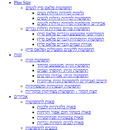
Plus Size
תחפושות פלאס סייז לנשים
גלימות למידות גדולות נשים
תחפושות למידות גדולות לנשים
אביזרים והשלמות למידות גדולות לנשים
תחפושות פורים במידות גדולות גברים
הומוריסטי ומשעשע (גברים פלאס סייז)
תחפושות תקופתיות (גברים פלאס סייז)
אגדות ועמים (גברים פלאס סייז)
תחפושות לליצנים ומפעילים (פלאס סייז)
זוגות
תחפושת זוגית
תחפושת זוגית: משעשע ומיוחד
תחפושת זוגית: תקופתי ועמים
תחפושת זוגית: אגדות וסרטים
קיטים ואביזרים לתחפושת זוגית אייקונית
תחפושות קבוצתיות ומשפחתיות
קצת הומור - תחפושות מצחיקות ומקוריות
אביזרים
פאות לתחפושות
פאות בלונדניות ולבנות
פאות בשחור חום אפור וקרחות
פאות צבעוניות ופנקיסטיות
פאות לבנים ודמויות גבריות
כובעים לתחפושות