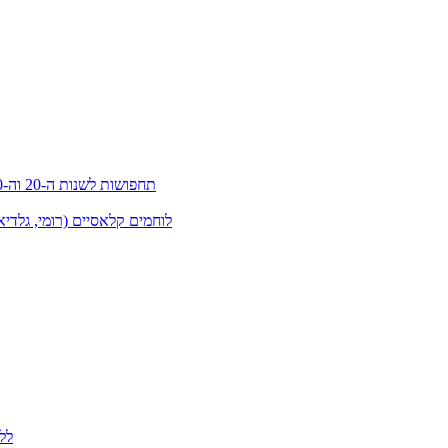
תחפושות לשנות ה-20 וה-30 (גטסבי)
לוחמים קלאסיים (רומי, גלדיא
לל