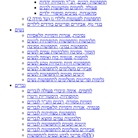
תחפושות רבנים, תנ"ך ודמויות יהדות
פעולה, לוחמים ומקצועות לבנים
מהאגדות, נסיכים וסיפורי ילדים
תחפושות לפעוטות ולילדי גן (עד מידה 2)
בגדי גוף, אביזרים ופריטים בודדים לילדים
נשים
נסיכות, אגדות ודמויות קלאסיות
תלבושות ותחפושות תקופתיות לנשים
תחפושות במיני, תחפושות מסיבה
הומור, מסיבה ותלבושות עמים לנשים
לוחמות, פנטזיה כוח ואימה לנשים
תחפושות חיות ודמויות טבע לנשים
אביזרים משלימים לתחפושת לנשים
קיטים וסטים לתחפושות לנשים
גלימות ופריטים משלימים לתחפושות נשים
גברים
לוחמים, אימה וגיבורי פעולה לגברים
תקופתיות, היסטוריות ורטרו
דמויות מסורת, רבנים ותנ"ך לגברים
פנטזיה, אגדות ודמויות קלאסיות לגברים
תחפושות מצחיקות לגברים
תלבושות עמים ומוצא לגברים
קיטים וסטים לתחפושות לגברים
אביזרים משלימים לתחפושות לגברים
פריטי לבוש ובסיס לתחפושות (DIY)