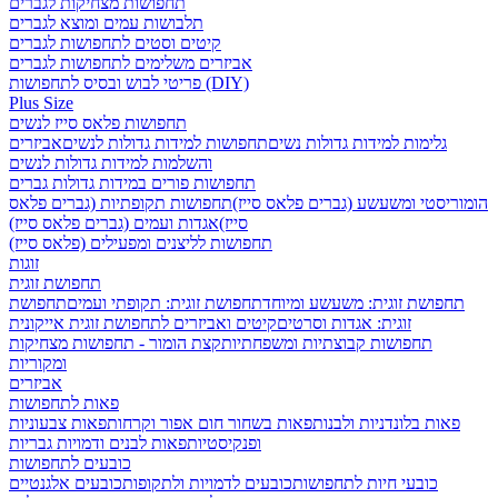
תחפושות מצחיקות לגברים
תלבושות עמים ומוצא לגברים
קיטים וסטים לתחפושות לגברים
אביזרים משלימים לתחפושות לגברים
פריטי לבוש ובסיס לתחפושות (DIY)
Plus Size
תחפושות פלאס סייז לנשים
גלימות למידות גדולות נשים
תחפושות למידות גדולות לנשים
אביזרים
והשלמות למידות גדולות לנשים
תחפושות פורים במידות גדולות גברים
הומוריסטי ומשעשע (גברים פלאס סייז)
תחפושות תקופתיות (גברים פלאס
סייז)
אגדות ועמים (גברים פלאס סייז)
תחפושות לליצנים ומפעילים (פלאס סייז)
זוגות
תחפושת זוגית
תחפושת זוגית: משעשע ומיוחד
תחפושת זוגית: תקופתי ועמים
תחפושת
זוגית: אגדות וסרטים
קיטים ואביזרים לתחפושת זוגית אייקונית
תחפושות קבוצתיות ומשפחתיות
קצת הומור - תחפושות מצחיקות
ומקוריות
אביזרים
פאות לתחפושות
פאות בלונדניות ולבנות
פאות בשחור חום אפור וקרחות
פאות צבעוניות
ופנקיסטיות
פאות לבנים ודמויות גבריות
כובעים לתחפושות
כובעי חיות לתחפושות
כובעים לדמויות ולתקופות
כובעים אלגנטיים