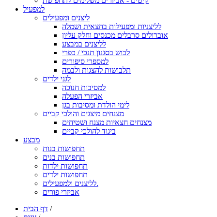
קיטים - אביזרים משלימים לתחפושת
למפעיל
ליצנים ומפעילים
לליצניות ומפעילות בחצאית ושמלה
אוברולים סרבלים מכנסים וחלק עליון
לליצנים במבצע
לבוש בסגנון תנכי / כפרי
למספרי סיפורים
תלבושות להצגות ולבמה
לגני ילדים
למסיבות חנוכה
אביזרי הפעלה
לימי הולדת ומסיבות בגן
מצנחים מיצגים והולכי קביים
מצנחים חצאיות מצנח ושטיחים
ביגוד להולכי קביים
מבצע
תחפושות בנות
תחפושות בנים
תחפושות ילדות
תחפושות ילדים
לליצנים ולמפעילים.
אביזרי פורים
/
דף הבית