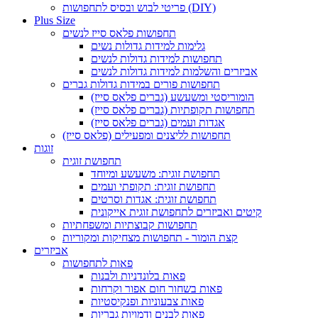
פריטי לבוש ובסיס לתחפושות (DIY)
Plus Size
תחפושות פלאס סייז לנשים
גלימות למידות גדולות נשים
תחפושות למידות גדולות לנשים
אביזרים והשלמות למידות גדולות לנשים
תחפושות פורים במידות גדולות גברים
הומוריסטי ומשעשע (גברים פלאס סייז)
תחפושות תקופתיות (גברים פלאס סייז)
אגדות ועמים (גברים פלאס סייז)
תחפושות לליצנים ומפעילים (פלאס סייז)
זוגות
תחפושת זוגית
תחפושת זוגית: משעשע ומיוחד
תחפושת זוגית: תקופתי ועמים
תחפושת זוגית: אגדות וסרטים
קיטים ואביזרים לתחפושת זוגית אייקונית
תחפושות קבוצתיות ומשפחתיות
קצת הומור - תחפושות מצחיקות ומקוריות
אביזרים
פאות לתחפושות
פאות בלונדניות ולבנות
פאות בשחור חום אפור וקרחות
פאות צבעוניות ופנקיסטיות
פאות לבנים ודמויות גבריות