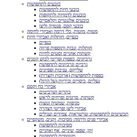
כובעים לתחפושות
כובעי חיות לתחפושות
כובעים לדמויות ולתקופות
כובעים אלגנטיים וקלאסיים
כובעי קסם, פנטזיה וליצן
מטות, מוטות, כלי דרמה ואביזרי לחימה
כנפיים, חותלות ואביזרי חיות
כנפיים
חותלות, זנבות ותוספות פרווה
קשתות אוזניים וסטים לחיות
גרביונים, כפפות ופריטי לבוש קטנים
גרביים וגרביונים לתחפושת
שלייקס, עניבות ופפיונים
כפפות לתחפושות (ארוכות וקצרות)
נעליים, כיסויים וביריות (על הרגל)
אביזרי כח וקסם
כתרים ושרביטים
קשתות, סרטים ופרחים לראש
מניפות, שמשיה ונוצות
אביזרי ליצן ופריטי הצהרה
תכשיטים לתחפושות: שרשראות, צמידים ועגילים
אביזרי פנים ודרמה: מסיכות, זקנים, משקפיים
מסיכות לתחפושת
זקן, שפם, שיניים, אף ואוזניים
משקפיים לתחפושת