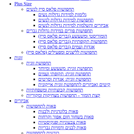
Plus Size
תחפושות פלאס סייז לנשים
גלימות למידות גדולות נשים
תחפושות למידות גדולות לנשים
אביזרים והשלמות למידות גדולות לנשים
תחפושות פורים במידות גדולות גברים
הומוריסטי ומשעשע (גברים פלאס סייז)
תחפושות תקופתיות (גברים פלאס סייז)
אגדות ועמים (גברים פלאס סייז)
תחפושות לליצנים ומפעילים (פלאס סייז)
זוגות
תחפושת זוגית
תחפושת זוגית: משעשע ומיוחד
תחפושת זוגית: תקופתי ועמים
תחפושת זוגית: אגדות וסרטים
קיטים ואביזרים לתחפושת זוגית אייקונית
תחפושות קבוצתיות ומשפחתיות
קצת הומור - תחפושות מצחיקות ומקוריות
אביזרים
פאות לתחפושות
פאות בלונדניות ולבנות
פאות בשחור חום אפור וקרחות
פאות צבעוניות ופנקיסטיות
פאות לבנים ודמויות גבריות
כובעים לתחפושות