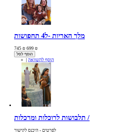
מלך האריות -ל4 תחפושות
745 ₪
699 ₪
הוסף לסל
הוסף להשוואה
|
תלבושות לרוכלות ומרכלות /
לפרטים - היכנס לקישור