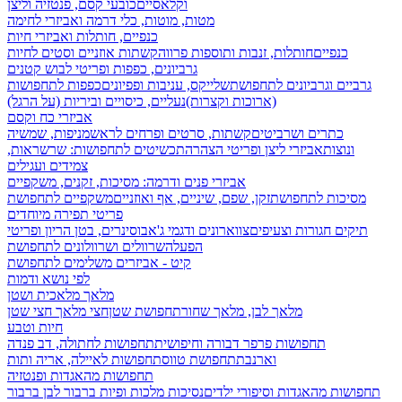
וקלאסיים
כובעי קסם, פנטזיה וליצן
מטות, מוטות, כלי דרמה ואביזרי לחימה
כנפיים, חותלות ואביזרי חיות
כנפיים
חותלות, זנבות ותוספות פרווה
קשתות אוזניים וסטים לחיות
גרביונים, כפפות ופריטי לבוש קטנים
גרביים וגרביונים לתחפושת
שלייקס, עניבות ופפיונים
כפפות לתחפושות
(ארוכות וקצרות)
נעליים, כיסויים וביריות (על הרגל)
אביזרי כח וקסם
כתרים ושרביטים
קשתות, סרטים ופרחים לראש
מניפות, שמשיה
ונוצות
אביזרי ליצן ופריטי הצהרה
תכשיטים לתחפושות: שרשראות,
צמידים ועגילים
אביזרי פנים ודרמה: מסיכות, זקנים, משקפיים
מסיכות לתחפושת
זקן, שפם, שיניים, אף ואוזניים
משקפיים לתחפושת
פריטי תפירה מיוחדים
תיקים חגורות וצעיפים
צווארונים ודגמי ג'אבו
סינרים, בטן הריון ופריטי
הפעלה
שרוולים ושרוולונים לתחפושת
קיט - אביזרים משלימים לתחפושת
לפי נושא ודמות
מלאך מלאכית ושטן
מלאך לבן, מלאך שחור
תחפושת שטן
חצי מלאך חצי שטן
חיות וטבע
תחפושות פרפר דבורה וחיפושית
תחפושות לחתולה, דב פנדה
וארנבת
תחפושת טווס
תחפושות לאיילה, אריה ותות
תחפושות מהאגדות ופנטזיה
תחפושות מהאגדות וסיפורי ילדים
נסיכות מלכות ופיות
ברבור לבן ברבור