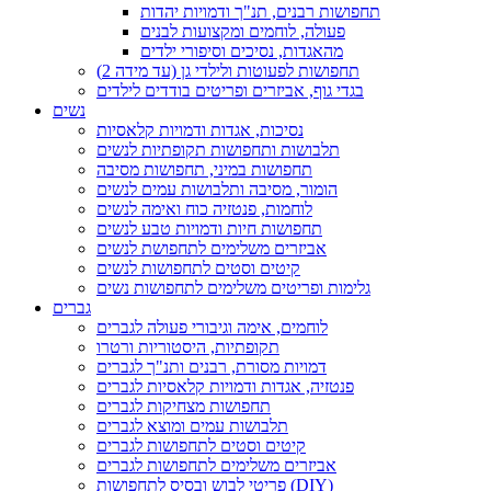
תחפושות רבנים, תנ"ך ודמויות יהדות
פעולה, לוחמים ומקצועות לבנים
מהאגדות, נסיכים וסיפורי ילדים
תחפושות לפעוטות ולילדי גן (עד מידה 2)
בגדי גוף, אביזרים ופריטים בודדים לילדים
נשים
נסיכות, אגדות ודמויות קלאסיות
תלבושות ותחפושות תקופתיות לנשים
תחפושות במיני, תחפושות מסיבה
הומור, מסיבה ותלבושות עמים לנשים
לוחמות, פנטזיה כוח ואימה לנשים
תחפושות חיות ודמויות טבע לנשים
אביזרים משלימים לתחפושת לנשים
קיטים וסטים לתחפושות לנשים
גלימות ופריטים משלימים לתחפושות נשים
גברים
לוחמים, אימה וגיבורי פעולה לגברים
תקופתיות, היסטוריות ורטרו
דמויות מסורת, רבנים ותנ"ך לגברים
פנטזיה, אגדות ודמויות קלאסיות לגברים
תחפושות מצחיקות לגברים
תלבושות עמים ומוצא לגברים
קיטים וסטים לתחפושות לגברים
אביזרים משלימים לתחפושות לגברים
פריטי לבוש ובסיס לתחפושות (DIY)