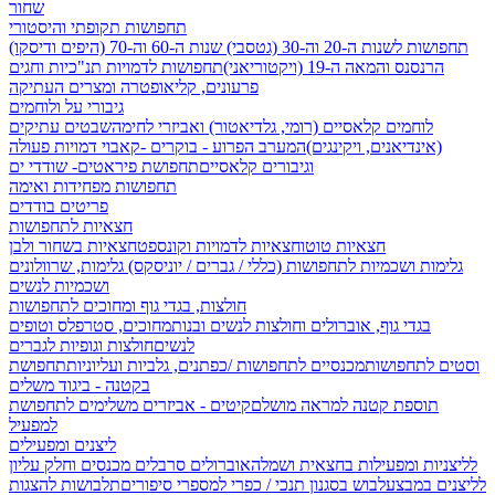
שחור
תחפושות תקופתי והיסטורי
תחפושות לשנות ה-20 וה-30 (גטסבי)
שנות ה-60 וה-70 (היפים ודיסקו)
הרנסנס והמאה ה-19 (ויקטוריאני)
תחפושות לדמויות תנ"כיות וחגים
פרעונים, קליאופטרה ומצרים העתיקה
גיבורי על ולוחמים
לוחמים קלאסיים (רומי, גלדיאטור) ואביזרי לחימה
שבטים עתיקים
(אינדיאנים, ויקינגים)
המערב הפרוע - בוקרים -קאבוי
דמויות פעולה
וגיבורים קלאסיים
תחפושת פיראטים- שודדי ים
תחפושות מפחידות ואימה
פריטים בודדים
חצאיות לתחפושות
חצאיות טוטו
חצאיות לדמויות וקונספט
חצאיות בשחור ולבן
גלימות ושכמיות לתחפושות (כללי / גברים / יוניסקס)
גלימות, שרוולונים
ושכמיות לנשים
חולצות, בגדי גוף ומחוכים לתחפושות
בגדי גוף, אוברולים וחולצות לנשים ובנות
מחוכים, סטרפלס וטופים
לנשים
חולצות וגופיות לגברים
וסטים לתחפושות
מכנסיים לתחפושות /
כפתנים, גלביות ועליוניות
תחפושת
בקטנה - ביגוד משלים
תוספת קטנה למראה מושלם
קיטים - אביזרים משלימים לתחפושת
למפעיל
ליצנים ומפעילים
לליצניות ומפעילות בחצאית ושמלה
אוברולים סרבלים מכנסים וחלק עליון
לליצנים במבצע
לבוש בסגנון תנכי / כפרי
למספרי סיפורים
תלבושות להצגות