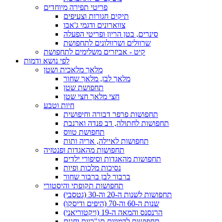
פריטי תפירה מיוחדים
תיקים חגורות וצעיפים
צווארונים ודגמי ג'אבו
סינרים, בטן הריון ופריטי הפעלה
שרוולים ושרוולונים לתחפושת
קיט - אביזרים משלימים לתחפושת
לפי נושא ודמות
מלאך מלאכית ושטן
מלאך לבן, מלאך שחור
תחפושת שטן
חצי מלאך חצי שטן
חיות וטבע
תחפושות פרפר דבורה וחיפושית
תחפושות לחתולה, דב פנדה וארנבת
תחפושת טווס
תחפושות לאיילה, אריה ותות
תחפושות מהאגדות ופנטזיה
תחפושות מהאגדות וסיפורי ילדים
נסיכות מלכות ופיות
ברבור לבן ברבור שחור
תחפושות תקופתי והיסטורי
תחפושות לשנות ה-20 וה-30 (גטסבי)
שנות ה-60 וה-70 (היפים ודיסקו)
הרנסנס והמאה ה-19 (ויקטוריאני)
תחפושות לדמויות תנ"כיות וחגים