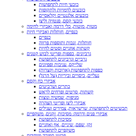
כובעי חיות לתחפושות
כובעים לדמויות ולתקופות
כובעים אלגנטיים וקלאסיים
כובעי קסם, פנטזיה וליצן
מטות, מוטות, כלי דרמה ואביזרי לחימה
כנפיים, חותלות ואביזרי חיות
כנפיים
חותלות, זנבות ותוספות פרווה
קשתות אוזניים וסטים לחיות
גרביונים, כפפות ופריטי לבוש קטנים
גרביים וגרביונים לתחפושת
שלייקס, עניבות ופפיונים
כפפות לתחפושות (ארוכות וקצרות)
נעליים, כיסויים וביריות (על הרגל)
אביזרי כח וקסם
כתרים ושרביטים
קשתות, סרטים ופרחים לראש
מניפות, שמשיה ונוצות
אביזרי ליצן ופריטי הצהרה
תכשיטים לתחפושות: שרשראות, צמידים ועגילים
אביזרי פנים ודרמה: מסיכות, זקנים, משקפיים
מסיכות לתחפושת
זקן, שפם, שיניים, אף ואוזניים
משקפיים לתחפושת
פריטי תפירה מיוחדים