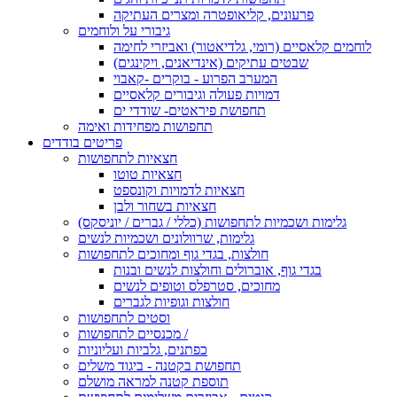
פרעונים, קליאופטרה ומצרים העתיקה
גיבורי על ולוחמים
לוחמים קלאסיים (רומי, גלדיאטור) ואביזרי לחימה
שבטים עתיקים (אינדיאנים, ויקינגים)
המערב הפרוע - בוקרים -קאבוי
דמויות פעולה וגיבורים קלאסיים
תחפושת פיראטים- שודדי ים
תחפושות מפחידות ואימה
פריטים בודדים
חצאיות לתחפושות
חצאיות טוטו
חצאיות לדמויות וקונספט
חצאיות בשחור ולבן
גלימות ושכמיות לתחפושות (כללי / גברים / יוניסקס)
גלימות, שרוולונים ושכמיות לנשים
חולצות, בגדי גוף ומחוכים לתחפושות
בגדי גוף, אוברולים וחולצות לנשים ובנות
מחוכים, סטרפלס וטופים לנשים
חולצות וגופיות לגברים
וסטים לתחפושות
מכנסיים לתחפושות /
כפתנים, גלביות ועליוניות
תחפושת בקטנה - ביגוד משלים
תוספת קטנה למראה מושלם