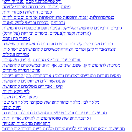
וקלאסיים
כובעי קסם, פנטזיה וליצן
מטות, מוטות, כלי דרמה ואביזרי לחימה
כנפיים, חותלות ואביזרי חיות
כנפיים
חותלות, זנבות ותוספות פרווה
קשתות אוזניים וסטים לחיות
גרביונים, כפפות ופריטי לבוש קטנים
גרביים וגרביונים לתחפושת
שלייקס, עניבות ופפיונים
כפפות לתחפושות
(ארוכות וקצרות)
נעליים, כיסויים וביריות (על הרגל)
אביזרי כח וקסם
כתרים ושרביטים
קשתות, סרטים ופרחים לראש
מניפות, שמשיה
ונוצות
אביזרי ליצן ופריטי הצהרה
תכשיטים לתחפושות: שרשראות,
צמידים ועגילים
אביזרי פנים ודרמה: מסיכות, זקנים, משקפיים
מסיכות לתחפושת
זקן, שפם, שיניים, אף ואוזניים
משקפיים לתחפושת
פריטי תפירה מיוחדים
תיקים חגורות וצעיפים
צווארונים ודגמי ג'אבו
סינרים, בטן הריון ופריטי
הפעלה
שרוולים ושרוולונים לתחפושת
קיט - אביזרים משלימים לתחפושת
לפי נושא ודמות
מלאך מלאכית ושטן
מלאך לבן, מלאך שחור
תחפושת שטן
חצי מלאך חצי שטן
חיות וטבע
תחפושות פרפר דבורה וחיפושית
תחפושות לחתולה, דב פנדה
וארנבת
תחפושת טווס
תחפושות לאיילה, אריה ותות
תחפושות מהאגדות ופנטזיה
תחפושות מהאגדות וסיפורי ילדים
נסיכות מלכות ופיות
ברבור לבן ברבור