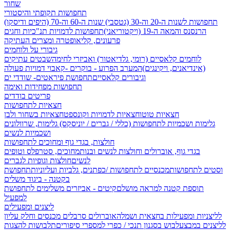
שחור
תחפושות תקופתי והיסטורי
תחפושות לשנות ה-20 וה-30 (גטסבי)
שנות ה-60 וה-70 (היפים ודיסקו)
הרנסנס והמאה ה-19 (ויקטוריאני)
תחפושות לדמויות תנ"כיות וחגים
פרעונים, קליאופטרה ומצרים העתיקה
גיבורי על ולוחמים
לוחמים קלאסיים (רומי, גלדיאטור) ואביזרי לחימה
שבטים עתיקים
(אינדיאנים, ויקינגים)
המערב הפרוע - בוקרים -קאבוי
דמויות פעולה
וגיבורים קלאסיים
תחפושת פיראטים- שודדי ים
תחפושות מפחידות ואימה
פריטים בודדים
חצאיות לתחפושות
חצאיות טוטו
חצאיות לדמויות וקונספט
חצאיות בשחור ולבן
גלימות ושכמיות לתחפושות (כללי / גברים / יוניסקס)
גלימות, שרוולונים
ושכמיות לנשים
חולצות, בגדי גוף ומחוכים לתחפושות
בגדי גוף, אוברולים וחולצות לנשים ובנות
מחוכים, סטרפלס וטופים
לנשים
חולצות וגופיות לגברים
וסטים לתחפושות
מכנסיים לתחפושות /
כפתנים, גלביות ועליוניות
תחפושת
בקטנה - ביגוד משלים
תוספת קטנה למראה מושלם
קיטים - אביזרים משלימים לתחפושת
למפעיל
ליצנים ומפעילים
לליצניות ומפעילות בחצאית ושמלה
אוברולים סרבלים מכנסים וחלק עליון
לליצנים במבצע
לבוש בסגנון תנכי / כפרי
למספרי סיפורים
תלבושות להצגות