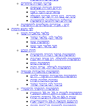
פריטי תפירה מיוחדים
תיקים חגורות וצעיפים
צווארונים ודגמי ג'אבו
סינרים, בטן הריון ופריטי הפעלה
שרוולים ושרוולונים לתחפושת
קיט - אביזרים משלימים לתחפושת
לפי נושא ודמות
מלאך מלאכית ושטן
מלאך לבן, מלאך שחור
תחפושת שטן
חצי מלאך חצי שטן
חיות וטבע
תחפושות פרפר דבורה וחיפושית
תחפושות לחתולה, דב פנדה וארנבת
תחפושת טווס
תחפושות לאיילה, אריה ותות
תחפושות מהאגדות ופנטזיה
תחפושות מהאגדות וסיפורי ילדים
נסיכות מלכות ופיות
ברבור לבן ברבור שחור
תחפושות תקופתי והיסטורי
תחפושות לשנות ה-20 וה-30 (גטסבי)
שנות ה-60 וה-70 (היפים ודיסקו)
הרנסנס והמאה ה-19 (ויקטוריאני)
תחפושות לדמויות תנ"כיות וחגים