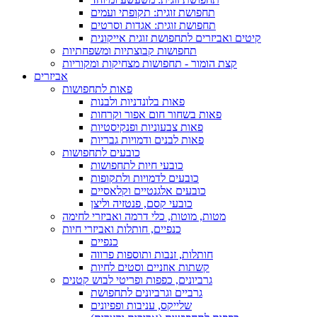
תחפושת זוגית: תקופתי ועמים
תחפושת זוגית: אגדות וסרטים
קיטים ואביזרים לתחפושת זוגית אייקונית
תחפושות קבוצתיות ומשפחתיות
קצת הומור - תחפושות מצחיקות ומקוריות
אביזרים
פאות לתחפושות
פאות בלונדניות ולבנות
פאות בשחור חום אפור וקרחות
פאות צבעוניות ופנקיסטיות
פאות לבנים ודמויות גבריות
כובעים לתחפושות
כובעי חיות לתחפושות
כובעים לדמויות ולתקופות
כובעים אלגנטיים וקלאסיים
כובעי קסם, פנטזיה וליצן
מטות, מוטות, כלי דרמה ואביזרי לחימה
כנפיים, חותלות ואביזרי חיות
כנפיים
חותלות, זנבות ותוספות פרווה
קשתות אוזניים וסטים לחיות
גרביונים, כפפות ופריטי לבוש קטנים
גרביים וגרביונים לתחפושת
שלייקס, עניבות ופפיונים