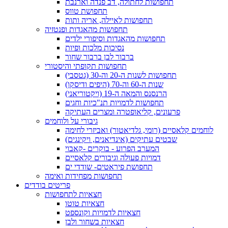
תחפושות לחתולה, דב פנדה וארנבת
תחפושת טווס
תחפושות לאיילה, אריה ותות
תחפושות מהאגדות ופנטזיה
תחפושות מהאגדות וסיפורי ילדים
נסיכות מלכות ופיות
ברבור לבן ברבור שחור
תחפושות תקופתי והיסטורי
תחפושות לשנות ה-20 וה-30 (גטסבי)
שנות ה-60 וה-70 (היפים ודיסקו)
הרנסנס והמאה ה-19 (ויקטוריאני)
תחפושות לדמויות תנ"כיות וחגים
פרעונים, קליאופטרה ומצרים העתיקה
גיבורי על ולוחמים
לוחמים קלאסיים (רומי, גלדיאטור) ואביזרי לחימה
שבטים עתיקים (אינדיאנים, ויקינגים)
המערב הפרוע - בוקרים -קאבוי
דמויות פעולה וגיבורים קלאסיים
תחפושת פיראטים- שודדי ים
תחפושות מפחידות ואימה
פריטים בודדים
חצאיות לתחפושות
חצאיות טוטו
חצאיות לדמויות וקונספט
חצאיות בשחור ולבן