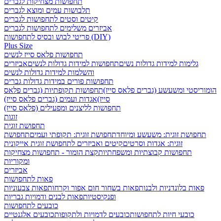
תחפושות מצחיקות לגברים
תלבושות עמים ומוצא לגברים
קיטים וסטים לתחפושות לגברים
אביזרים משלימים לתחפושות לגברים
פריטי לבוש ובסיס לתחפושות (DIY)
Plus Size
תחפושות פלאס סייז לנשים
גלימות למידות גדולות נשים
תחפושות למידות גדולות לנשים
אביזרים
והשלמות למידות גדולות לנשים
תחפושות פורים במידות גדולות גברים
הומוריסטי ומשעשע (גברים פלאס סייז)
תחפושות תקופתיות (גברים פלאס
סייז)
אגדות ועמים (גברים פלאס סייז)
תחפושות לליצנים ומפעילים (פלאס סייז)
זוגות
תחפושת זוגית
תחפושת זוגית: משעשע ומיוחד
תחפושת זוגית: תקופתי ועמים
תחפושת
זוגית: אגדות וסרטים
קיטים ואביזרים לתחפושת זוגית אייקונית
תחפושות קבוצתיות ומשפחתיות
קצת הומור - תחפושות מצחיקות
ומקוריות
אביזרים
פאות לתחפושות
פאות בלונדניות ולבנות
פאות בשחור חום אפור וקרחות
פאות צבעוניות
ופנקיסטיות
פאות לבנים ודמויות גבריות
כובעים לתחפושות
כובעי חיות לתחפושות
כובעים לדמויות ולתקופות
כובעים אלגנטיים