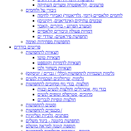
פרעונים, קליאופטרה ומצרים העתיקה
גיבורי על ולוחמים
לוחמים קלאסיים (רומי, גלדיאטור) ואביזרי לחימה
שבטים עתיקים (אינדיאנים, ויקינגים)
המערב הפרוע - בוקרים -קאבוי
דמויות פעולה וגיבורים קלאסיים
תחפושת פיראטים- שודדי ים
תחפושות מפחידות ואימה
פריטים בודדים
חצאיות לתחפושות
חצאיות טוטו
חצאיות לדמויות וקונספט
חצאיות בשחור ולבן
גלימות ושכמיות לתחפושות (כללי / גברים / יוניסקס)
גלימות, שרוולונים ושכמיות לנשים
חולצות, בגדי גוף ומחוכים לתחפושות
בגדי גוף, אוברולים וחולצות לנשים ובנות
מחוכים, סטרפלס וטופים לנשים
חולצות וגופיות לגברים
וסטים לתחפושות
מכנסיים לתחפושות /
כפתנים, גלביות ועליוניות
תחפושת בקטנה - ביגוד משלים
תוספת קטנה למראה מושלם