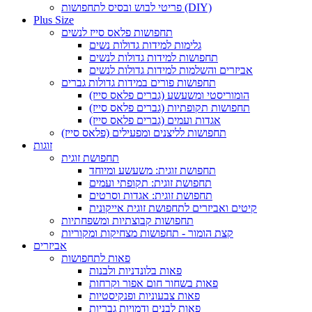
פריטי לבוש ובסיס לתחפושות (DIY)
Plus Size
תחפושות פלאס סייז לנשים
גלימות למידות גדולות נשים
תחפושות למידות גדולות לנשים
אביזרים והשלמות למידות גדולות לנשים
תחפושות פורים במידות גדולות גברים
הומוריסטי ומשעשע (גברים פלאס סייז)
תחפושות תקופתיות (גברים פלאס סייז)
אגדות ועמים (גברים פלאס סייז)
תחפושות לליצנים ומפעילים (פלאס סייז)
זוגות
תחפושת זוגית
תחפושת זוגית: משעשע ומיוחד
תחפושת זוגית: תקופתי ועמים
תחפושת זוגית: אגדות וסרטים
קיטים ואביזרים לתחפושת זוגית אייקונית
תחפושות קבוצתיות ומשפחתיות
קצת הומור - תחפושות מצחיקות ומקוריות
אביזרים
פאות לתחפושות
פאות בלונדניות ולבנות
פאות בשחור חום אפור וקרחות
פאות צבעוניות ופנקיסטיות
פאות לבנים ודמויות גבריות