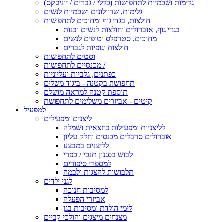
גלימות ושכמיות לתחפושות (כללי / גברים / יוניסקס)
גלימות, שרוולונים ושכמיות לנשים
חולצות, בגדי גוף ומחוכים לתחפושות
בגדי גוף, אוברולים וחולצות לנשים ובנות
מחוכים, סטרפלס וטופים לנשים
חולצות וגופיות לגברים
וסטים לתחפושות
מכנסיים לתחפושות /
כפתנים, גלביות ועליוניות
תחפושת בקטנה - ביגוד משלים
תוספת קטנה למראה מושלם
קיטים - אביזרים משלימים לתחפושת
למפעיל
ליצנים ומפעילים
לליצניות ומפעילות בחצאית ושמלה
אוברולים סרבלים מכנסים וחלק עליון
לליצנים במבצע
לבוש בסגנון תנכי / כפרי
למספרי סיפורים
תלבושות להצגות ולבמה
לגני ילדים
למסיבות חנוכה
אביזרי הפעלה
לימי הולדת ומסיבות בגן
מצנחים מיצגים והולכי קביים