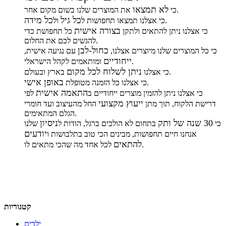
לא תמצאו
את המוצרים שלנו בשום מקום אחר.
כי
כל גיל
כל מידה
.
כי אצלנו תמצאו תחפושות ל
ול
בצורה אישית
כי אצלנו ניתן להתאים ולתקן
כל תחפושת כדי
להגשים לכם את החלום.
כחול-לבן
כי כל המוצרים שלנו מיוצרים אצלנו,
עם נגיעה אישית,
ייחודיים
ומותאמים לקהל הישראלי.
ניתן לשלוח לכל מקום
בארץ ובעולם.
כי אצלנו
באופן אישי
.
כי אצלנו כל הזמנה מטופלת
התאמה אישית
כי אצלנו ניתן להזמין מוצרים ייחודיים ב
לפי
ייעוץ מקצועי
דרישת הלקוח, תוך מתן
החל מהעיצוב ועד חומרי
הגלם המתאימים.
30 שנה של ותק
ניסיון
כי
בתחום לא הולכים ברגל, הודות ל
שלנו
יודעים
אנחנו חיים תחפושות, מבינים הכי טוב בתלבושות ו
להתאים
לכל אחד מה שהכי מתאים לו.
קטגוריות
ילדים