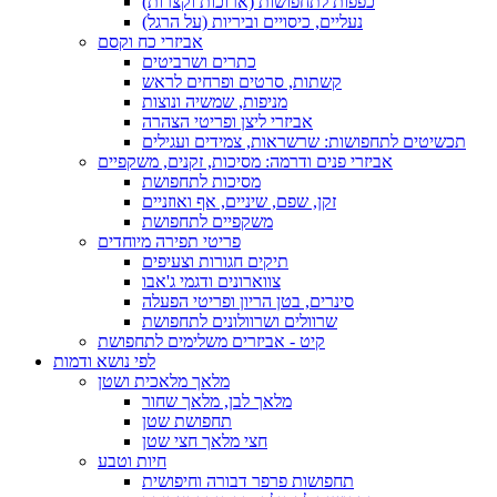
כפפות לתחפושות (ארוכות וקצרות)
נעליים, כיסויים וביריות (על הרגל)
אביזרי כח וקסם
כתרים ושרביטים
קשתות, סרטים ופרחים לראש
מניפות, שמשיה ונוצות
אביזרי ליצן ופריטי הצהרה
תכשיטים לתחפושות: שרשראות, צמידים ועגילים
אביזרי פנים ודרמה: מסיכות, זקנים, משקפיים
מסיכות לתחפושת
זקן, שפם, שיניים, אף ואוזניים
משקפיים לתחפושת
פריטי תפירה מיוחדים
תיקים חגורות וצעיפים
צווארונים ודגמי ג'אבו
סינרים, בטן הריון ופריטי הפעלה
שרוולים ושרוולונים לתחפושת
קיט - אביזרים משלימים לתחפושת
לפי נושא ודמות
מלאך מלאכית ושטן
מלאך לבן, מלאך שחור
תחפושת שטן
חצי מלאך חצי שטן
חיות וטבע
תחפושות פרפר דבורה וחיפושית