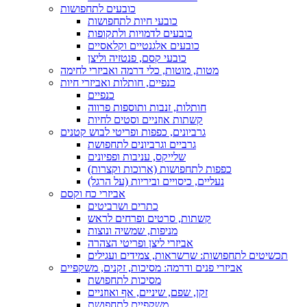
כובעים לתחפושות
כובעי חיות לתחפושות
כובעים לדמויות ולתקופות
כובעים אלגנטיים וקלאסיים
כובעי קסם, פנטזיה וליצן
מטות, מוטות, כלי דרמה ואביזרי לחימה
כנפיים, חותלות ואביזרי חיות
כנפיים
חותלות, זנבות ותוספות פרווה
קשתות אוזניים וסטים לחיות
גרביונים, כפפות ופריטי לבוש קטנים
גרביים וגרביונים לתחפושת
שלייקס, עניבות ופפיונים
כפפות לתחפושות (ארוכות וקצרות)
נעליים, כיסויים וביריות (על הרגל)
אביזרי כח וקסם
כתרים ושרביטים
קשתות, סרטים ופרחים לראש
מניפות, שמשיה ונוצות
אביזרי ליצן ופריטי הצהרה
תכשיטים לתחפושות: שרשראות, צמידים ועגילים
אביזרי פנים ודרמה: מסיכות, זקנים, משקפיים
מסיכות לתחפושת
זקן, שפם, שיניים, אף ואוזניים
משקפיים לתחפושת