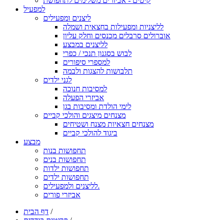
קיטים - אביזרים משלימים לתחפושת
למפעיל
ליצנים ומפעילים
לליצניות ומפעילות בחצאית ושמלה
אוברולים סרבלים מכנסים וחלק עליון
לליצנים במבצע
לבוש בסגנון תנכי / כפרי
למספרי סיפורים
תלבושות להצגות ולבמה
לגני ילדים
למסיבות חנוכה
אביזרי הפעלה
לימי הולדת ומסיבות בגן
מצנחים מיצגים והולכי קביים
מצנחים חצאיות מצנח ושטיחים
ביגוד להולכי קביים
מבצע
תחפושות בנות
תחפושות בנים
תחפושות ילדות
תחפושות ילדים
לליצנים ולמפעילים.
אביזרי פורים
/
דף הבית