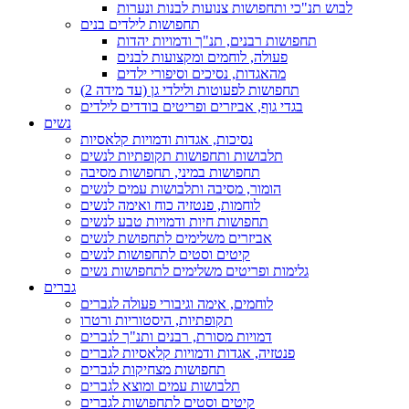
לבוש תנ"כי ותחפושות צנועות לבנות ונערות
תחפושות לילדים בנים
תחפושות רבנים, תנ"ך ודמויות יהדות
פעולה, לוחמים ומקצועות לבנים
מהאגדות, נסיכים וסיפורי ילדים
תחפושות לפעוטות ולילדי גן (עד מידה 2)
בגדי גוף, אביזרים ופריטים בודדים לילדים
נשים
נסיכות, אגדות ודמויות קלאסיות
תלבושות ותחפושות תקופתיות לנשים
תחפושות במיני, תחפושות מסיבה
הומור, מסיבה ותלבושות עמים לנשים
לוחמות, פנטזיה כוח ואימה לנשים
תחפושות חיות ודמויות טבע לנשים
אביזרים משלימים לתחפושת לנשים
קיטים וסטים לתחפושות לנשים
גלימות ופריטים משלימים לתחפושות נשים
גברים
לוחמים, אימה וגיבורי פעולה לגברים
תקופתיות, היסטוריות ורטרו
דמויות מסורת, רבנים ותנ"ך לגברים
פנטזיה, אגדות ודמויות קלאסיות לגברים
תחפושות מצחיקות לגברים
תלבושות עמים ומוצא לגברים
קיטים וסטים לתחפושות לגברים