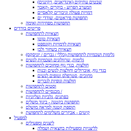
שבטים עתיקים (אינדיאנים, ויקינגים)
המערב הפרוע - בוקרים -קאבוי
דמויות פעולה וגיבורים קלאסיים
תחפושת פיראטים- שודדי ים
תחפושות מפחידות ואימה
פריטים בודדים
חצאיות לתחפושות
חצאיות טוטו
חצאיות לדמויות וקונספט
חצאיות בשחור ולבן
גלימות ושכמיות לתחפושות (כללי / גברים / יוניסקס)
גלימות, שרוולונים ושכמיות לנשים
חולצות, בגדי גוף ומחוכים לתחפושות
בגדי גוף, אוברולים וחולצות לנשים ובנות
מחוכים, סטרפלס וטופים לנשים
חולצות וגופיות לגברים
וסטים לתחפושות
מכנסיים לתחפושות /
כפתנים, גלביות ועליוניות
תחפושת בקטנה - ביגוד משלים
תוספת קטנה למראה מושלם
קיטים - אביזרים משלימים לתחפושת
למפעיל
ליצנים ומפעילים
לליצניות ומפעילות בחצאית ושמלה