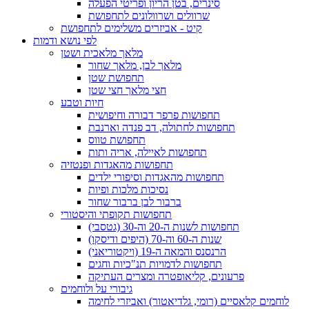
סינרים, בטן הריון ופריטי הפעלה
שרוולים ושרוולונים לתחפושת
קיט - אביזרים משלימים לתחפושת
לפי נושא ודמות
מלאך מלאכית ושטן
מלאך לבן, מלאך שחור
תחפושת שטן
חצי מלאך חצי שטן
חיות וטבע
תחפושות פרפר דבורה וחיפושית
תחפושות לחתולה, דב פנדה וארנבת
תחפושת טווס
תחפושות לאיילה, אריה ותות
תחפושות מהאגדות ופנטזיה
תחפושות מהאגדות וסיפורי ילדים
נסיכות מלכות ופיות
ברבור לבן ברבור שחור
תחפושות תקופתי והיסטורי
תחפושות לשנות ה-20 וה-30 (גטסבי)
שנות ה-60 וה-70 (היפים ודיסקו)
הרנסנס והמאה ה-19 (ויקטוריאני)
תחפושות לדמויות תנ"כיות וחגים
פרעונים, קליאופטרה ומצרים העתיקה
גיבורי על ולוחמים
לוחמים קלאסיים (רומי, גלדיאטור) ואביזרי לחימה