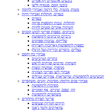
כובעים אלגנטיים וקלאסיים
כובעי קסם, פנטזיה וליצן
מטות, מוטות, כלי דרמה ואביזרי לחימה
כנפיים, חותלות ואביזרי חיות
כנפיים
חותלות, זנבות ותוספות פרווה
קשתות אוזניים וסטים לחיות
גרביונים, כפפות ופריטי לבוש קטנים
גרביים וגרביונים לתחפושת
שלייקס, עניבות ופפיונים
כפפות לתחפושות (ארוכות וקצרות)
נעליים, כיסויים וביריות (על הרגל)
אביזרי כח וקסם
כתרים ושרביטים
קשתות, סרטים ופרחים לראש
מניפות, שמשיה ונוצות
אביזרי ליצן ופריטי הצהרה
תכשיטים לתחפושות: שרשראות, צמידים ועגילים
אביזרי פנים ודרמה: מסיכות, זקנים, משקפיים
מסיכות לתחפושת
זקן, שפם, שיניים, אף ואוזניים
משקפיים לתחפושת
פריטי תפירה מיוחדים
תיקים חגורות וצעיפים
צווארונים ודגמי ג'אבו