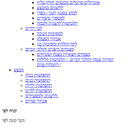
אוברולים סרבלים מכנסים וחלק עליון
לליצנים במבצע
לבוש בסגנון תנכי / כפרי
למספרי סיפורים
תלבושות להצגות ולבמה
לגני ילדים
למסיבות חנוכה
אביזרי הפעלה
לימי הולדת ומסיבות בגן
מצנחים מיצגים והולכי קביים
מצנחים חצאיות מצנח ושטיחים
דמויות שטח והולכי קביים – תלבושות קלילות
לקבלות פנים /
מבצע
תחפושות בנות
תחפושות בנים
תחפושות ילדות
תחפושות ילדים
לליצנים ולמפעילים.
אביזרי פורים
קניה לפי
הנך קונה לפי: