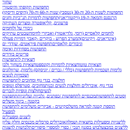
שחור
תחפושות תקופתי והיסטורי
תחפושות לשנות ה-20 וה-30 (גטסבי)
שנות ה-60 וה-70 (היפים ודיסקו)
הרנסנס והמאה ה-19 (ויקטוריאני)
תחפושות לדמויות תנ"כיות וחגים
פרעונים, קליאופטרה ומצרים העתיקה
גיבורי על ולוחמים
לוחמים קלאסיים (רומי, גלדיאטור) ואביזרי לחימה
שבטים עתיקים
(אינדיאנים, ויקינגים)
המערב הפרוע - בוקרים -קאבוי
דמויות פעולה
וגיבורים קלאסיים
תחפושת פיראטים- שודדי ים
תחפושות מפחידות ואימה
פריטים בודדים
חצאיות לתחפושות
חצאיות טוטו
חצאיות לדמויות וקונספט
חצאיות בשחור ולבן
גלימות ושכמיות לתחפושות (כללי / גברים / יוניסקס)
גלימות, שרוולונים
ושכמיות לנשים
חולצות, בגדי גוף ומחוכים לתחפושות
בגדי גוף, אוברולים וחולצות לנשים ובנות
מחוכים, סטרפלס וטופים
לנשים
חולצות וגופיות לגברים
וסטים לתחפושות
מכנסיים לתחפושות /
כפתנים, גלביות ועליוניות
תחפושת
בקטנה - ביגוד משלים
תוספת קטנה למראה מושלם
קיטים - אביזרים משלימים לתחפושת
למפעיל
ליצנים ומפעילים
לליצניות ומפעילות בחצאית ושמלה
אוברולים סרבלים מכנסים וחלק עליון
לליצנים במבצע
לבוש בסגנון תנכי / כפרי
למספרי סיפורים
תלבושות להצגות