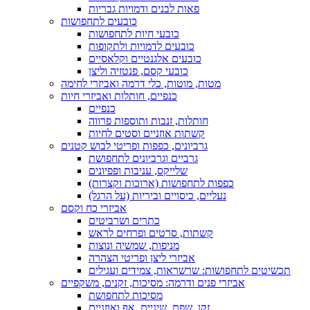
פאות לבנים ודמויות גבריות
כובעים לתחפושות
כובעי חיות לתחפושות
כובעים לדמויות ולתקופות
כובעים אלגנטיים וקלאסיים
כובעי קסם, פנטזיה וליצן
מטות, מוטות, כלי דרמה ואביזרי לחימה
כנפיים, חותלות ואביזרי חיות
כנפיים
חותלות, זנבות ותוספות פרווה
קשתות אוזניים וסטים לחיות
גרביונים, כפפות ופריטי לבוש קטנים
גרביים וגרביונים לתחפושת
שלייקס, עניבות ופפיונים
כפפות לתחפושות (ארוכות וקצרות)
נעליים, כיסויים וביריות (על הרגל)
אביזרי כח וקסם
כתרים ושרביטים
קשתות, סרטים ופרחים לראש
מניפות, שמשיה ונוצות
אביזרי ליצן ופריטי הצהרה
תכשיטים לתחפושות: שרשראות, צמידים ועגילים
אביזרי פנים ודרמה: מסיכות, זקנים, משקפיים
מסיכות לתחפושת
זקן, שפם, שיניים, אף ואוזניים