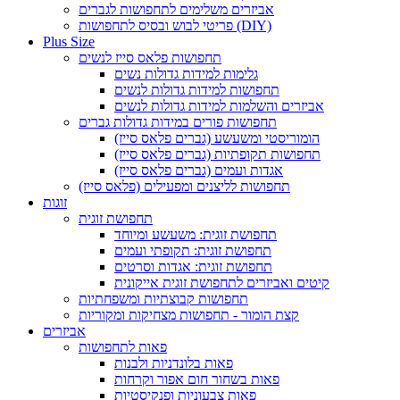
אביזרים משלימים לתחפושות לגברים
פריטי לבוש ובסיס לתחפושות (DIY)
Plus Size
תחפושות פלאס סייז לנשים
גלימות למידות גדולות נשים
תחפושות למידות גדולות לנשים
אביזרים והשלמות למידות גדולות לנשים
תחפושות פורים במידות גדולות גברים
הומוריסטי ומשעשע (גברים פלאס סייז)
תחפושות תקופתיות (גברים פלאס סייז)
אגדות ועמים (גברים פלאס סייז)
תחפושות לליצנים ומפעילים (פלאס סייז)
זוגות
תחפושת זוגית
תחפושת זוגית: משעשע ומיוחד
תחפושת זוגית: תקופתי ועמים
תחפושת זוגית: אגדות וסרטים
קיטים ואביזרים לתחפושת זוגית אייקונית
תחפושות קבוצתיות ומשפחתיות
קצת הומור - תחפושות מצחיקות ומקוריות
אביזרים
פאות לתחפושות
פאות בלונדניות ולבנות
פאות בשחור חום אפור וקרחות
פאות צבעוניות ופנקיסטיות