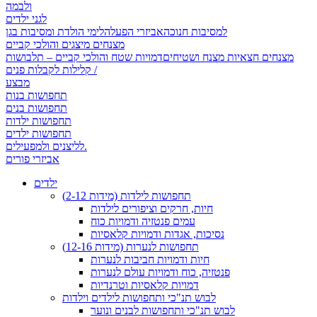
ולבמה
לגני ילדים
למסיבות חנוכה
אביזרי הפעלה
לימי הולדת ומסיבות בגן
מצנחים מיצגים והולכי קביים
מצנחים חצאיות מצנח ושטיחים
דמויות שטח והולכי קביים – תלבושות
קלילות לקבלות פנים /
מבצע
תחפושות בנות
תחפושות בנים
תחפושות ילדות
תחפושות ילדים
לליצנים ולמפעילים.
אביזרי פורים
ילדים
תחפושות לילדות (מידות 2-12)
חיות, חרקים וציפורים לילדות
עמים פנטזיה ודמויות כוח
נסיכות, אגדות ודמויות קלאסיות
תחפושות לנערות (מידות 12-16)
חיות ודמויות חביבות לנערות
פנטזיה, כוח ודמויות עולם לנערות
דמויות קלאסיות וטרנדיות
לבוש תנ"כי ותחפושות לילדים וילדות
לבוש תנ"כי ותחפושות לבנים ונוער