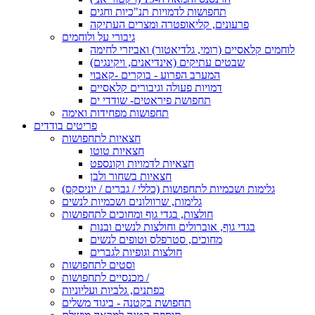
תחפושות לדמויות תנ"כיות וחגים
פרעונים, קליאופטרה ומצרים העתיקה
גיבורי על ולוחמים
לוחמים קלאסיים (רומי, גלדיאטור) ואביזרי לחימה
שבטים עתיקים (אינדיאנים, ויקינגים)
המערב הפרוע - בוקרים -קאבוי
דמויות פעולה וגיבורים קלאסיים
תחפושת פיראטים- שודדי ים
תחפושות מפחידות ואימה
פריטים בודדים
חצאיות לתחפושות
חצאיות טוטו
חצאיות לדמויות וקונספט
חצאיות בשחור ולבן
גלימות ושכמיות לתחפושות (כללי / גברים / יוניסקס)
גלימות, שרוולונים ושכמיות לנשים
חולצות, בגדי גוף ומחוכים לתחפושות
בגדי גוף, אוברולים וחולצות לנשים ובנות
מחוכים, סטרפלס וטופים לנשים
חולצות וגופיות לגברים
וסטים לתחפושות
מכנסיים לתחפושות /
כפתנים, גלביות ועליוניות
תחפושת בקטנה - ביגוד משלים