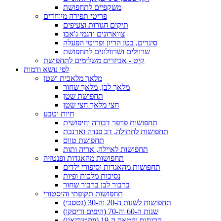
משקפיים לתחפושת
פריטי תפירה מיוחדים
תיקים חגורות וצעיפים
צווארונים ודגמי ג'אבו
סינרים, בטן הריון ופריטי הפעלה
שרוולים ושרוולונים לתחפושת
קיט - אביזרים משלימים לתחפושת
לפי נושא ודמות
מלאך מלאכית ושטן
מלאך לבן, מלאך שחור
תחפושת שטן
חצי מלאך חצי שטן
חיות וטבע
תחפושות פרפר דבורה וחיפושית
תחפושות לחתולה, דב פנדה וארנבת
תחפושת טווס
תחפושות לאיילה, אריה ותות
תחפושות מהאגדות ופנטזיה
תחפושות מהאגדות וסיפורי ילדים
נסיכות מלכות ופיות
ברבור לבן ברבור שחור
תחפושות תקופתי והיסטורי
תחפושות לשנות ה-20 וה-30 (גטסבי)
שנות ה-60 וה-70 (היפים ודיסקו)
הרנסנס והמאה ה-19 (ויקטוריאני)