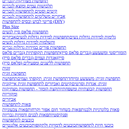
תחפושות מצחיקות לגברים
תלבושות עמים ומוצא לגברים
קיטים וסטים לתחפושות לגברים
אביזרים משלימים לתחפושות לגברים
פריטי לבוש ובסיס לתחפושות (DIY)
Plus Size
תחפושות פלאס סייז לנשים
גלימות למידות גדולות נשים
תחפושות למידות גדולות לנשים
אביזרים
והשלמות למידות גדולות לנשים
תחפושות פורים במידות גדולות גברים
הומוריסטי ומשעשע (גברים פלאס סייז)
תחפושות תקופתיות (גברים פלאס
סייז)
אגדות ועמים (גברים פלאס סייז)
תחפושות לליצנים ומפעילים (פלאס סייז)
זוגות
תחפושת זוגית
תחפושת זוגית: משעשע ומיוחד
תחפושת זוגית: תקופתי ועמים
תחפושת
זוגית: אגדות וסרטים
קיטים ואביזרים לתחפושת זוגית אייקונית
תחפושות קבוצתיות ומשפחתיות
קצת הומור - תחפושות מצחיקות
ומקוריות
אביזרים
פאות לתחפושות
פאות בלונדניות ולבנות
פאות בשחור חום אפור וקרחות
פאות צבעוניות
ופנקיסטיות
פאות לבנים ודמויות גבריות
כובעים לתחפושות
כובעי חיות לתחפושות
כובעים לדמויות ולתקופות
כובעים אלגנטיים