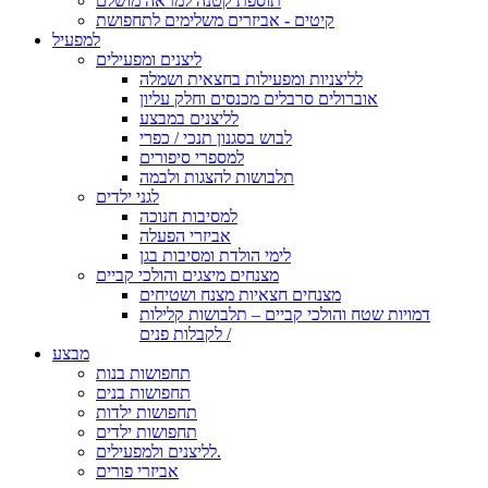
תוספת קטנה למראה מושלם
קיטים - אביזרים משלימים לתחפושת
למפעיל
ליצנים ומפעילים
לליצניות ומפעילות בחצאית ושמלה
אוברולים סרבלים מכנסים וחלק עליון
לליצנים במבצע
לבוש בסגנון תנכי / כפרי
למספרי סיפורים
תלבושות להצגות ולבמה
לגני ילדים
למסיבות חנוכה
אביזרי הפעלה
לימי הולדת ומסיבות בגן
מצנחים מיצגים והולכי קביים
מצנחים חצאיות מצנח ושטיחים
דמויות שטח והולכי קביים – תלבושות קלילות
לקבלות פנים /
מבצע
תחפושות בנות
תחפושות בנים
תחפושות ילדות
תחפושות ילדים
לליצנים ולמפעילים.
אביזרי פורים