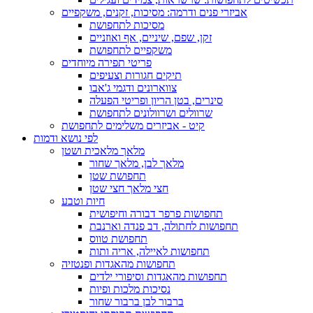
אביזרי פנים ודרמה: מסיכות, זקנים, משקפיים
מסיכות לתחפושת
זקן, שפם, שיניים, אף ואוזניים
משקפיים לתחפושת
פריטי תפירה מיוחדים
תיקים חגורות וצעיפים
צווארונים ודגמי ג'אבו
סינרים, בטן הריון ופריטי הפעלה
שרוולים ושרוולונים לתחפושת
קיט - אביזרים משלימים לתחפושת
לפי נושא ודמות
מלאך מלאכית ושטן
מלאך לבן, מלאך שחור
תחפושת שטן
חצי מלאך חצי שטן
חיות וטבע
תחפושות פרפר דבורה וחיפושית
תחפושות לחתולה, דב פנדה וארנבת
תחפושת טווס
תחפושות לאיילה, אריה ותות
תחפושות מהאגדות ופנטזיה
תחפושות מהאגדות וסיפורי ילדים
נסיכות מלכות ופיות
ברבור לבן ברבור שחור