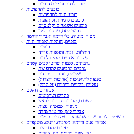
פאות לבנים ודמויות גבריות
כובעים לתחפושות
כובעי חיות לתחפושות
כובעים לדמויות ולתקופות
כובעים אלגנטיים וקלאסיים
כובעי קסם, פנטזיה וליצן
מטות, מוטות, כלי דרמה ואביזרי לחימה
כנפיים, חותלות ואביזרי חיות
כנפיים
חותלות, זנבות ותוספות פרווה
קשתות אוזניים וסטים לחיות
גרביונים, כפפות ופריטי לבוש קטנים
גרביים וגרביונים לתחפושת
שלייקס, עניבות ופפיונים
כפפות לתחפושות (ארוכות וקצרות)
נעליים, כיסויים וביריות (על הרגל)
אביזרי כח וקסם
כתרים ושרביטים
קשתות, סרטים ופרחים לראש
מניפות, שמשיה ונוצות
אביזרי ליצן ופריטי הצהרה
תכשיטים לתחפושות: שרשראות, צמידים ועגילים
אביזרי פנים ודרמה: מסיכות, זקנים, משקפיים
מסיכות לתחפושת
זקן, שפם, שיניים, אף ואוזניים