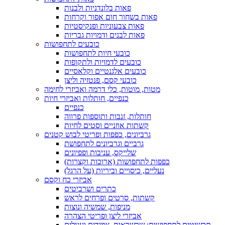
פאות בלונדניות ולבנות
פאות בשחור חום אפור וקרחות
פאות צבעוניות ופנקיסטיות
פאות לבנים ודמויות גבריות
כובעים לתחפושות
כובעי חיות לתחפושות
כובעים לדמויות ולתקופות
כובעים אלגנטיים וקלאסיים
כובעי קסם, פנטזיה וליצן
מטות, מוטות, כלי דרמה ואביזרי לחימה
כנפיים, חותלות ואביזרי חיות
כנפיים
חותלות, זנבות ותוספות פרווה
קשתות אוזניים וסטים לחיות
גרביונים, כפפות ופריטי לבוש קטנים
גרביים וגרביונים לתחפושת
שלייקס, עניבות ופפיונים
כפפות לתחפושות (ארוכות וקצרות)
נעליים, כיסויים וביריות (על הרגל)
אביזרי כח וקסם
כתרים ושרביטים
קשתות, סרטים ופרחים לראש
מניפות, שמשיה ונוצות
אביזרי ליצן ופריטי הצהרה
תכשיטים לתחפושות: שרשראות, צמידים ועגילים