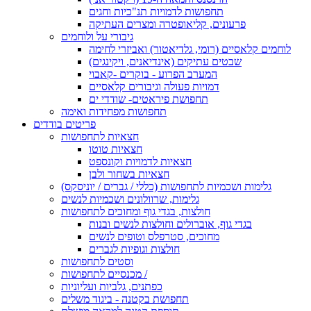
תחפושות לדמויות תנ"כיות וחגים
פרעונים, קליאופטרה ומצרים העתיקה
גיבורי על ולוחמים
לוחמים קלאסיים (רומי, גלדיאטור) ואביזרי לחימה
שבטים עתיקים (אינדיאנים, ויקינגים)
המערב הפרוע - בוקרים -קאבוי
דמויות פעולה וגיבורים קלאסיים
תחפושת פיראטים- שודדי ים
תחפושות מפחידות ואימה
פריטים בודדים
חצאיות לתחפושות
חצאיות טוטו
חצאיות לדמויות וקונספט
חצאיות בשחור ולבן
גלימות ושכמיות לתחפושות (כללי / גברים / יוניסקס)
גלימות, שרוולונים ושכמיות לנשים
חולצות, בגדי גוף ומחוכים לתחפושות
בגדי גוף, אוברולים וחולצות לנשים ובנות
מחוכים, סטרפלס וטופים לנשים
חולצות וגופיות לגברים
וסטים לתחפושות
מכנסיים לתחפושות /
כפתנים, גלביות ועליוניות
תחפושת בקטנה - ביגוד משלים