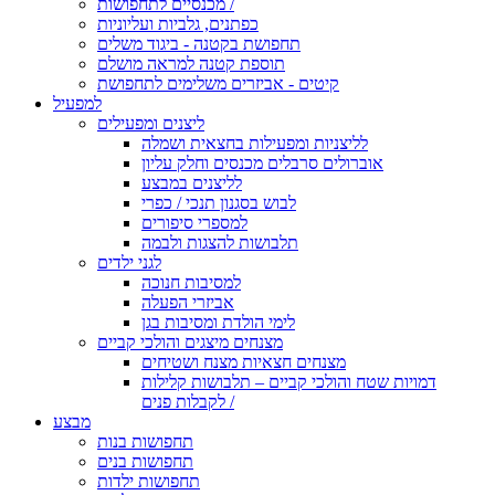
מכנסיים לתחפושות /
כפתנים, גלביות ועליוניות
תחפושת בקטנה - ביגוד משלים
תוספת קטנה למראה מושלם
קיטים - אביזרים משלימים לתחפושת
למפעיל
ליצנים ומפעילים
לליצניות ומפעילות בחצאית ושמלה
אוברולים סרבלים מכנסים וחלק עליון
לליצנים במבצע
לבוש בסגנון תנכי / כפרי
למספרי סיפורים
תלבושות להצגות ולבמה
לגני ילדים
למסיבות חנוכה
אביזרי הפעלה
לימי הולדת ומסיבות בגן
מצנחים מיצגים והולכי קביים
מצנחים חצאיות מצנח ושטיחים
דמויות שטח והולכי קביים – תלבושות קלילות
לקבלות פנים /
מבצע
תחפושות בנות
תחפושות בנים
תחפושות ילדות