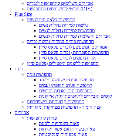
אביזרים משלימים לתחפושות לגברים
פריטי לבוש ובסיס לתחפושות (DIY)
Plus Size
תחפושות פלאס סייז לנשים
גלימות למידות גדולות נשים
תחפושות למידות גדולות לנשים
אביזרים והשלמות למידות גדולות לנשים
תחפושות פורים במידות גדולות גברים
הומוריסטי ומשעשע (גברים פלאס סייז)
תחפושות תקופתיות (גברים פלאס סייז)
אגדות ועמים (גברים פלאס סייז)
תחפושות לליצנים ומפעילים (פלאס סייז)
זוגות
תחפושת זוגית
תחפושת זוגית: משעשע ומיוחד
תחפושת זוגית: תקופתי ועמים
תחפושת זוגית: אגדות וסרטים
קיטים ואביזרים לתחפושת זוגית אייקונית
תחפושות קבוצתיות ומשפחתיות
קצת הומור - תחפושות מצחיקות ומקוריות
אביזרים
פאות לתחפושות
פאות בלונדניות ולבנות
פאות בשחור חום אפור וקרחות
פאות צבעוניות ופנקיסטיות