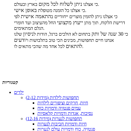
ניתן לשלוח לכל מקום
בארץ ובעולם.
כי אצלנו
באופן אישי
.
כי אצלנו כל הזמנה מטופלת
התאמה אישית
כי אצלנו ניתן להזמין מוצרים ייחודיים ב
לפי
ייעוץ מקצועי
דרישת הלקוח, תוך מתן
החל מהעיצוב ועד חומרי
הגלם המתאימים.
30 שנה של ותק
ניסיון
כי
בתחום לא הולכים ברגל, הודות ל
שלנו
יודעים
אנחנו חיים תחפושות, מבינים הכי טוב בתלבושות ו
להתאים
לכל אחד מה שהכי מתאים לו.
קטגוריות
ילדים
תחפושות לילדות (מידות 2-12)
חיות, חרקים וציפורים לילדות
עמים פנטזיה ודמויות כוח
נסיכות, אגדות ודמויות קלאסיות
תחפושות לנערות (מידות 12-16)
חיות ודמויות חביבות לנערות
פנטזיה, כוח ודמויות עולם לנערות