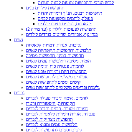
לבוש תנ"כי ותחפושות צנועות לבנות ונערות
תחפושות לילדים בנים
תחפושות רבנים, תנ"ך ודמויות יהדות
פעולה, לוחמים ומקצועות לבנים
מהאגדות, נסיכים וסיפורי ילדים
תחפושות לפעוטות ולילדי גן (עד מידה 2)
בגדי גוף, אביזרים ופריטים בודדים לילדים
נשים
נסיכות, אגדות ודמויות קלאסיות
תלבושות ותחפושות תקופתיות לנשים
תחפושות במיני, תחפושות מסיבה
הומור, מסיבה ותלבושות עמים לנשים
לוחמות, פנטזיה כוח ואימה לנשים
תחפושות חיות ודמויות טבע לנשים
אביזרים משלימים לתחפושת לנשים
קיטים וסטים לתחפושות לנשים
גלימות ופריטים משלימים לתחפושות נשים
גברים
לוחמים, אימה וגיבורי פעולה לגברים
תקופתיות, היסטוריות ורטרו
דמויות מסורת, רבנים ותנ"ך לגברים
פנטזיה, אגדות ודמויות קלאסיות לגברים
תחפושות מצחיקות לגברים
תלבושות עמים ומוצא לגברים
קיטים וסטים לתחפושות לגברים