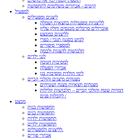
תוספת קטנה למראה מושלם
קיטים - אביזרים משלימים לתחפושת
למפעיל
ליצנים ומפעילים
לליצניות ומפעילות בחצאית ושמלה
אוברולים סרבלים מכנסים וחלק עליון
לליצנים במבצע
לבוש בסגנון תנכי / כפרי
למספרי סיפורים
תלבושות להצגות ולבמה
לגני ילדים
למסיבות חנוכה
אביזרי הפעלה
לימי הולדת ומסיבות בגן
מצנחים מיצגים והולכי קביים
מצנחים חצאיות מצנח ושטיחים
דמויות שטח והולכי קביים – תלבושות קלילות
לקבלות פנים /
מבצע
תחפושות בנות
תחפושות בנים
תחפושות ילדות
תחפושות ילדים
לליצנים ולמפעילים.
אביזרי פורים