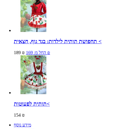
תחפושת תותית לילדות: בגד גוף, חצאית <
169 ₪
החל מ:
189 ₪
תותית לפעוטות<
154 ₪
מידע נוסף