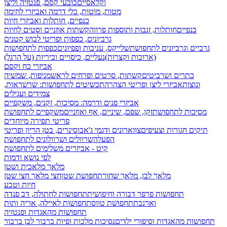
וקלאסיים
כובעי קסם, פנטזיה וליצן
מטות, מוטות, כלי דרמה ואביזרי לחימה
כנפיים, חותלות ואביזרי חיות
כנפיים
חותלות, זנבות ותוספות פרווה
קשתות אוזניים וסטים לחיות
גרביונים, כפפות ופריטי לבוש קטנים
גרביים וגרביונים לתחפושת
שלייקס, עניבות ופפיונים
כפפות לתחפושות
(ארוכות וקצרות)
נעליים, כיסויים וביריות (על הרגל)
אביזרי כח וקסם
כתרים ושרביטים
קשתות, סרטים ופרחים לראש
מניפות, שמשיה
ונוצות
אביזרי ליצן ופריטי הצהרה
תכשיטים לתחפושות: שרשראות,
צמידים ועגילים
אביזרי פנים ודרמה: מסיכות, זקנים, משקפיים
מסיכות לתחפושת
זקן, שפם, שיניים, אף ואוזניים
משקפיים לתחפושת
פריטי תפירה מיוחדים
תיקים חגורות וצעיפים
צווארונים ודגמי ג'אבו
סינרים, בטן הריון ופריטי
הפעלה
שרוולים ושרוולונים לתחפושת
קיט - אביזרים משלימים לתחפושת
לפי נושא ודמות
מלאך מלאכית ושטן
מלאך לבן, מלאך שחור
תחפושת שטן
חצי מלאך חצי שטן
חיות וטבע
תחפושות פרפר דבורה וחיפושית
תחפושות לחתולה, דב פנדה
וארנבת
תחפושת טווס
תחפושות לאיילה, אריה ותות
תחפושות מהאגדות ופנטזיה
תחפושות מהאגדות וסיפורי ילדים
נסיכות מלכות ופיות
ברבור לבן ברבור