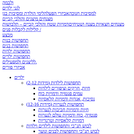
ולבמה
לגני ילדים
למסיבות חנוכה
אביזרי הפעלה
לימי הולדת ומסיבות בגן
מצנחים מיצגים והולכי קביים
מצנחים חצאיות מצנח ושטיחים
דמויות שטח והולכי קביים – תלבושות
קלילות לקבלות פנים /
מבצע
תחפושות בנות
תחפושות בנים
תחפושות ילדות
תחפושות ילדים
לליצנים ולמפעילים.
אביזרי פורים
ילדים
תחפושות לילדות (מידות 2-12)
חיות, חרקים וציפורים לילדות
עמים פנטזיה ודמויות כוח
נסיכות, אגדות ודמויות קלאסיות
תחפושות לנערות (מידות 12-16)
חיות ודמויות חביבות לנערות
פנטזיה, כוח ודמויות עולם לנערות
דמויות קלאסיות וטרנדיות
לבוש תנ"כי ותחפושות לילדים וילדות
לבוש תנ"כי ותחפושות לבנים ונוער