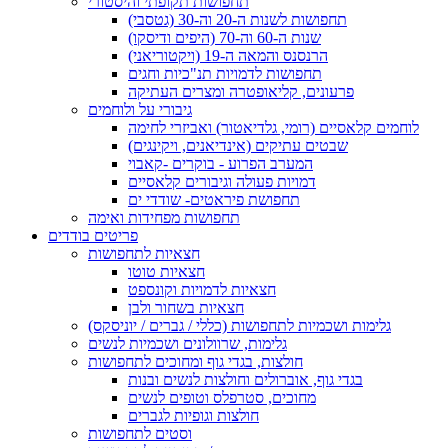
תחפושות תקופתי והיסטורי
תחפושות לשנות ה-20 וה-30 (גטסבי)
שנות ה-60 וה-70 (היפים ודיסקו)
הרנסנס והמאה ה-19 (ויקטוריאני)
תחפושות לדמויות תנ"כיות וחגים
פרעונים, קליאופטרה ומצרים העתיקה
גיבורי על ולוחמים
לוחמים קלאסיים (רומי, גלדיאטור) ואביזרי לחימה
שבטים עתיקים (אינדיאנים, ויקינגים)
המערב הפרוע - בוקרים -קאבוי
דמויות פעולה וגיבורים קלאסיים
תחפושת פיראטים- שודדי ים
תחפושות מפחידות ואימה
פריטים בודדים
חצאיות לתחפושות
חצאיות טוטו
חצאיות לדמויות וקונספט
חצאיות בשחור ולבן
גלימות ושכמיות לתחפושות (כללי / גברים / יוניסקס)
גלימות, שרוולונים ושכמיות לנשים
חולצות, בגדי גוף ומחוכים לתחפושות
בגדי גוף, אוברולים וחולצות לנשים ובנות
מחוכים, סטרפלס וטופים לנשים
חולצות וגופיות לגברים
וסטים לתחפושות