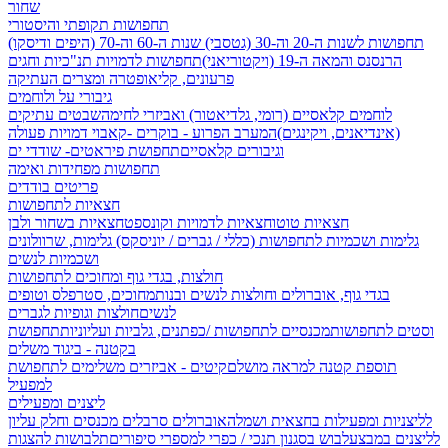
שחור
תחפושות תקופתי והיסטורי
תחפושות לשנות ה-20 וה-30 (גטסבי)
שנות ה-60 וה-70 (היפים ודיסקו)
הרנסנס והמאה ה-19 (ויקטוריאני)
תחפושות לדמויות תנ"כיות וחגים
פרעונים, קליאופטרה ומצרים העתיקה
גיבורי על ולוחמים
לוחמים קלאסיים (רומי, גלדיאטור) ואביזרי לחימה
שבטים עתיקים
(אינדיאנים, ויקינגים)
המערב הפרוע - בוקרים -קאבוי
דמויות פעולה
וגיבורים קלאסיים
תחפושת פיראטים- שודדי ים
תחפושות מפחידות ואימה
פריטים בודדים
חצאיות לתחפושות
חצאיות טוטו
חצאיות לדמויות וקונספט
חצאיות בשחור ולבן
גלימות ושכמיות לתחפושות (כללי / גברים / יוניסקס)
גלימות, שרוולונים
ושכמיות לנשים
חולצות, בגדי גוף ומחוכים לתחפושות
בגדי גוף, אוברולים וחולצות לנשים ובנות
מחוכים, סטרפלס וטופים
לנשים
חולצות וגופיות לגברים
וסטים לתחפושות
מכנסיים לתחפושות /
כפתנים, גלביות ועליוניות
תחפושת
בקטנה - ביגוד משלים
תוספת קטנה למראה מושלם
קיטים - אביזרים משלימים לתחפושת
למפעיל
ליצנים ומפעילים
לליצניות ומפעילות בחצאית ושמלה
אוברולים סרבלים מכנסים וחלק עליון
לליצנים במבצע
לבוש בסגנון תנכי / כפרי
למספרי סיפורים
תלבושות להצגות