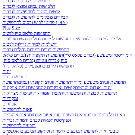
תחפושות מצחיקות לגברים
תלבושות עמים ומוצא לגברים
קיטים וסטים לתחפושות לגברים
אביזרים משלימים לתחפושות לגברים
פריטי לבוש ובסיס לתחפושות (DIY)
Plus Size
תחפושות פלאס סייז לנשים
גלימות למידות גדולות נשים
תחפושות למידות גדולות לנשים
אביזרים
והשלמות למידות גדולות לנשים
תחפושות פורים במידות גדולות גברים
הומוריסטי ומשעשע (גברים פלאס סייז)
תחפושות תקופתיות (גברים פלאס
סייז)
אגדות ועמים (גברים פלאס סייז)
תחפושות לליצנים ומפעילים (פלאס סייז)
זוגות
תחפושת זוגית
תחפושת זוגית: משעשע ומיוחד
תחפושת זוגית: תקופתי ועמים
תחפושת
זוגית: אגדות וסרטים
קיטים ואביזרים לתחפושת זוגית אייקונית
תחפושות קבוצתיות ומשפחתיות
קצת הומור - תחפושות מצחיקות
ומקוריות
אביזרים
פאות לתחפושות
פאות בלונדניות ולבנות
פאות בשחור חום אפור וקרחות
פאות צבעוניות
ופנקיסטיות
פאות לבנים ודמויות גבריות
כובעים לתחפושות
כובעי חיות לתחפושות
כובעים לדמויות ולתקופות
כובעים אלגנטיים