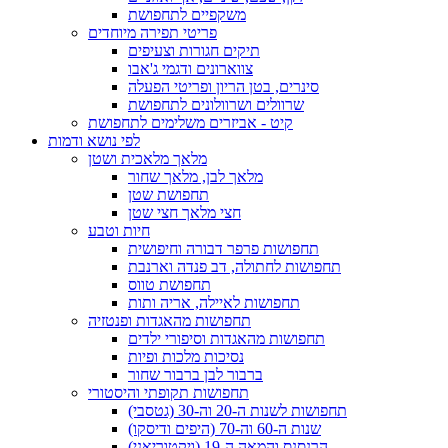
משקפיים לתחפושת
פריטי תפירה מיוחדים
תיקים חגורות וצעיפים
צווארונים ודגמי ג'אבו
סינרים, בטן הריון ופריטי הפעלה
שרוולים ושרוולונים לתחפושת
קיט - אביזרים משלימים לתחפושת
לפי נושא ודמות
מלאך מלאכית ושטן
מלאך לבן, מלאך שחור
תחפושת שטן
חצי מלאך חצי שטן
חיות וטבע
תחפושות פרפר דבורה וחיפושית
תחפושות לחתולה, דב פנדה וארנבת
תחפושת טווס
תחפושות לאיילה, אריה ותות
תחפושות מהאגדות ופנטזיה
תחפושות מהאגדות וסיפורי ילדים
נסיכות מלכות ופיות
ברבור לבן ברבור שחור
תחפושות תקופתי והיסטורי
תחפושות לשנות ה-20 וה-30 (גטסבי)
שנות ה-60 וה-70 (היפים ודיסקו)
הרנסנס והמאה ה-19 (ויקטוריאני)