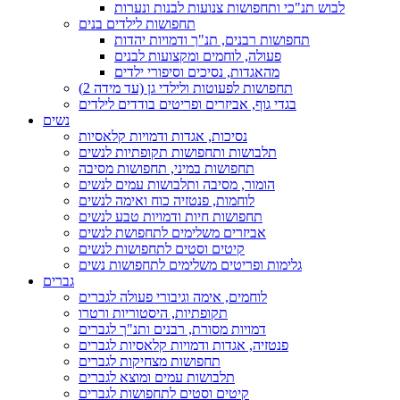
לבוש תנ"כי ותחפושות צנועות לבנות ונערות
תחפושות לילדים בנים
תחפושות רבנים, תנ"ך ודמויות יהדות
פעולה, לוחמים ומקצועות לבנים
מהאגדות, נסיכים וסיפורי ילדים
תחפושות לפעוטות ולילדי גן (עד מידה 2)
בגדי גוף, אביזרים ופריטים בודדים לילדים
נשים
נסיכות, אגדות ודמויות קלאסיות
תלבושות ותחפושות תקופתיות לנשים
תחפושות במיני, תחפושות מסיבה
הומור, מסיבה ותלבושות עמים לנשים
לוחמות, פנטזיה כוח ואימה לנשים
תחפושות חיות ודמויות טבע לנשים
אביזרים משלימים לתחפושת לנשים
קיטים וסטים לתחפושות לנשים
גלימות ופריטים משלימים לתחפושות נשים
גברים
לוחמים, אימה וגיבורי פעולה לגברים
תקופתיות, היסטוריות ורטרו
דמויות מסורת, רבנים ותנ"ך לגברים
פנטזיה, אגדות ודמויות קלאסיות לגברים
תחפושות מצחיקות לגברים
תלבושות עמים ומוצא לגברים
קיטים וסטים לתחפושות לגברים