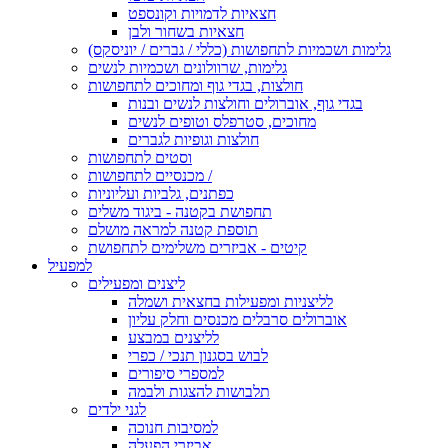
חצאיות לדמויות וקונספט
חצאיות בשחור ולבן
גלימות ושכמיות לתחפושות (כללי / גברים / יוניסקס)
גלימות, שרוולונים ושכמיות לנשים
חולצות, בגדי גוף ומחוכים לתחפושות
בגדי גוף, אוברולים וחולצות לנשים ובנות
מחוכים, סטרפלס וטופים לנשים
חולצות וגופיות לגברים
וסטים לתחפושות
מכנסיים לתחפושות /
כפתנים, גלביות ועליוניות
תחפושת בקטנה - ביגוד משלים
תוספת קטנה למראה מושלם
קיטים - אביזרים משלימים לתחפושת
למפעיל
ליצנים ומפעילים
לליצניות ומפעילות בחצאית ושמלה
אוברולים סרבלים מכנסים וחלק עליון
לליצנים במבצע
לבוש בסגנון תנכי / כפרי
למספרי סיפורים
תלבושות להצגות ולבמה
לגני ילדים
למסיבות חנוכה
אביזרי הפעלה