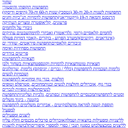
שחור
תחפושות תקופתי והיסטורי
תחפושות לשנות ה-20 וה-30 (גטסבי)
שנות ה-60 וה-70 (היפים ודיסקו)
הרנסנס והמאה ה-19 (ויקטוריאני)
תחפושות לדמויות תנ"כיות וחגים
פרעונים, קליאופטרה ומצרים העתיקה
גיבורי על ולוחמים
לוחמים קלאסיים (רומי, גלדיאטור) ואביזרי לחימה
שבטים עתיקים
(אינדיאנים, ויקינגים)
המערב הפרוע - בוקרים -קאבוי
דמויות פעולה
וגיבורים קלאסיים
תחפושת פיראטים- שודדי ים
תחפושות מפחידות ואימה
פריטים בודדים
חצאיות לתחפושות
חצאיות טוטו
חצאיות לדמויות וקונספט
חצאיות בשחור ולבן
גלימות ושכמיות לתחפושות (כללי / גברים / יוניסקס)
גלימות, שרוולונים
ושכמיות לנשים
חולצות, בגדי גוף ומחוכים לתחפושות
בגדי גוף, אוברולים וחולצות לנשים ובנות
מחוכים, סטרפלס וטופים
לנשים
חולצות וגופיות לגברים
וסטים לתחפושות
מכנסיים לתחפושות /
כפתנים, גלביות ועליוניות
תחפושת
בקטנה - ביגוד משלים
תוספת קטנה למראה מושלם
קיטים - אביזרים משלימים לתחפושת
למפעיל
ליצנים ומפעילים
לליצניות ומפעילות בחצאית ושמלה
אוברולים סרבלים מכנסים וחלק עליון
לליצנים במבצע
לבוש בסגנון תנכי / כפרי
למספרי סיפורים
תלבושות להצגות