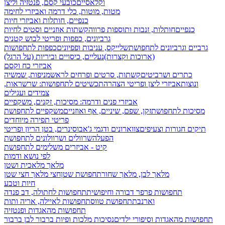
וקלאסיים
כובעי קסם, פנטזיה וליצן
מטות, מוטות, כלי דרמה ואביזרי לחימה
כנפיים, חותלות ואביזרי חיות
כנפיים
חותלות, זנבות ותוספות פרווה
קשתות אוזניים וסטים לחיות
גרביונים, כפפות ופריטי לבוש קטנים
גרביים וגרביונים לתחפושת
שלייקס, עניבות ופפיונים
כפפות לתחפושות
(ארוכות וקצרות)
נעליים, כיסויים וביריות (על הרגל)
אביזרי כח וקסם
כתרים ושרביטים
קשתות, סרטים ופרחים לראש
מניפות, שמשיה
ונוצות
אביזרי ליצן ופריטי הצהרה
תכשיטים לתחפושות: שרשראות,
צמידים ועגילים
אביזרי פנים ודרמה: מסיכות, זקנים, משקפיים
מסיכות לתחפושת
זקן, שפם, שיניים, אף ואוזניים
משקפיים לתחפושת
פריטי תפירה מיוחדים
תיקים חגורות וצעיפים
צווארונים ודגמי ג'אבו
סינרים, בטן הריון ופריטי
הפעלה
שרוולים ושרוולונים לתחפושת
קיט - אביזרים משלימים לתחפושת
לפי נושא ודמות
מלאך מלאכית ושטן
מלאך לבן, מלאך שחור
תחפושת שטן
חצי מלאך חצי שטן
חיות וטבע
תחפושות פרפר דבורה וחיפושית
תחפושות לחתולה, דב פנדה
וארנבת
תחפושת טווס
תחפושות לאיילה, אריה ותות
תחפושות מהאגדות ופנטזיה
תחפושות מהאגדות וסיפורי ילדים
נסיכות מלכות ופיות
ברבור לבן ברבור