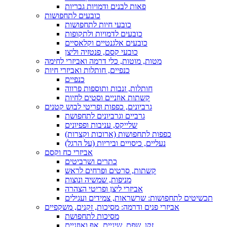
פאות לבנים ודמויות גבריות
כובעים לתחפושות
כובעי חיות לתחפושות
כובעים לדמויות ולתקופות
כובעים אלגנטיים וקלאסיים
כובעי קסם, פנטזיה וליצן
מטות, מוטות, כלי דרמה ואביזרי לחימה
כנפיים, חותלות ואביזרי חיות
כנפיים
חותלות, זנבות ותוספות פרווה
קשתות אוזניים וסטים לחיות
גרביונים, כפפות ופריטי לבוש קטנים
גרביים וגרביונים לתחפושת
שלייקס, עניבות ופפיונים
כפפות לתחפושות (ארוכות וקצרות)
נעליים, כיסויים וביריות (על הרגל)
אביזרי כח וקסם
כתרים ושרביטים
קשתות, סרטים ופרחים לראש
מניפות, שמשיה ונוצות
אביזרי ליצן ופריטי הצהרה
תכשיטים לתחפושות: שרשראות, צמידים ועגילים
אביזרי פנים ודרמה: מסיכות, זקנים, משקפיים
מסיכות לתחפושת
זקן, שפם, שיניים, אף ואוזניים