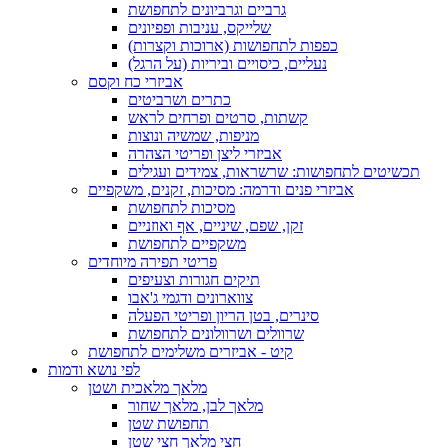
גרביים וגרביונים לתחפושת
שלייקס, עניבות ופפיונים
כפפות לתחפושות (ארוכות וקצרות)
נעליים, כיסויים וביריות (על הרגל)
אביזרי כח וקסם
כתרים ושרביטים
קשתות, סרטים ופרחים לראש
מניפות, שמשיה ונוצות
אביזרי ליצן ופריטי הצהרה
תכשיטים לתחפושות: שרשראות, צמידים ועגילים
אביזרי פנים ודרמה: מסיכות, זקנים, משקפיים
מסיכות לתחפושת
זקן, שפם, שיניים, אף ואוזניים
משקפיים לתחפושת
פריטי תפירה מיוחדים
תיקים חגורות וצעיפים
צווארונים ודגמי ג'אבו
סינרים, בטן הריון ופריטי הפעלה
שרוולים ושרוולונים לתחפושת
קיט - אביזרים משלימים לתחפושת
לפי נושא ודמות
מלאך מלאכית ושטן
מלאך לבן, מלאך שחור
תחפושת שטן
חצי מלאך חצי שטן