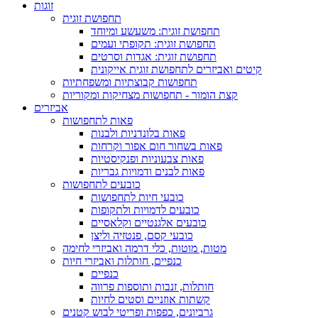
זוגות
תחפושת זוגית
תחפושת זוגית: משעשע ומיוחד
תחפושת זוגית: תקופתי ועמים
תחפושת זוגית: אגדות וסרטים
קיטים ואביזרים לתחפושת זוגית אייקונית
תחפושות קבוצתיות ומשפחתיות
קצת הומור - תחפושות מצחיקות ומקוריות
אביזרים
פאות לתחפושות
פאות בלונדניות ולבנות
פאות בשחור חום אפור וקרחות
פאות צבעוניות ופנקיסטיות
פאות לבנים ודמויות גבריות
כובעים לתחפושות
כובעי חיות לתחפושות
כובעים לדמויות ולתקופות
כובעים אלגנטיים וקלאסיים
כובעי קסם, פנטזיה וליצן
מטות, מוטות, כלי דרמה ואביזרי לחימה
כנפיים, חותלות ואביזרי חיות
כנפיים
חותלות, זנבות ותוספות פרווה
קשתות אוזניים וסטים לחיות
גרביונים, כפפות ופריטי לבוש קטנים