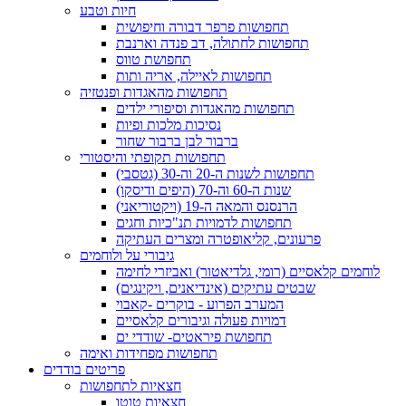
חיות וטבע
תחפושות פרפר דבורה וחיפושית
תחפושות לחתולה, דב פנדה וארנבת
תחפושת טווס
תחפושות לאיילה, אריה ותות
תחפושות מהאגדות ופנטזיה
תחפושות מהאגדות וסיפורי ילדים
נסיכות מלכות ופיות
ברבור לבן ברבור שחור
תחפושות תקופתי והיסטורי
תחפושות לשנות ה-20 וה-30 (גטסבי)
שנות ה-60 וה-70 (היפים ודיסקו)
הרנסנס והמאה ה-19 (ויקטוריאני)
תחפושות לדמויות תנ"כיות וחגים
פרעונים, קליאופטרה ומצרים העתיקה
גיבורי על ולוחמים
לוחמים קלאסיים (רומי, גלדיאטור) ואביזרי לחימה
שבטים עתיקים (אינדיאנים, ויקינגים)
המערב הפרוע - בוקרים -קאבוי
דמויות פעולה וגיבורים קלאסיים
תחפושת פיראטים- שודדי ים
תחפושות מפחידות ואימה
פריטים בודדים
חצאיות לתחפושות
חצאיות טוטו