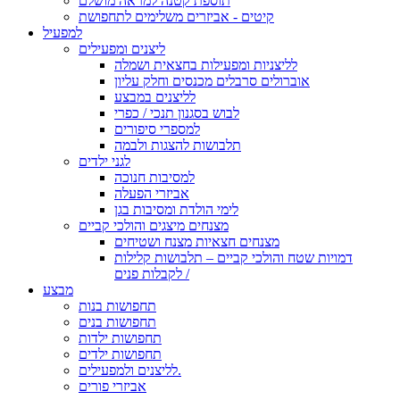
תוספת קטנה למראה מושלם
קיטים - אביזרים משלימים לתחפושת
למפעיל
ליצנים ומפעילים
לליצניות ומפעילות בחצאית ושמלה
אוברולים סרבלים מכנסים וחלק עליון
לליצנים במבצע
לבוש בסגנון תנכי / כפרי
למספרי סיפורים
תלבושות להצגות ולבמה
לגני ילדים
למסיבות חנוכה
אביזרי הפעלה
לימי הולדת ומסיבות בגן
מצנחים מיצגים והולכי קביים
מצנחים חצאיות מצנח ושטיחים
דמויות שטח והולכי קביים – תלבושות קלילות
לקבלות פנים /
מבצע
תחפושות בנות
תחפושות בנים
תחפושות ילדות
תחפושות ילדים
לליצנים ולמפעילים.
אביזרי פורים