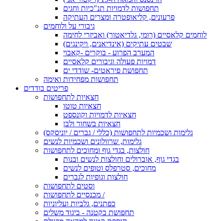
תחפושות לדמויות תנ"כיות וחגים
פרעונים, קליאופטרה ומצרים העתיקה
גיבורי על ולוחמים
לוחמים קלאסיים (רומי, גלדיאטור) ואביזרי לחימה
שבטים עתיקים (אינדיאנים, ויקינגים)
המערב הפרוע - בוקרים -קאבוי
דמויות פעולה וגיבורים קלאסיים
תחפושת פיראטים- שודדי ים
תחפושות מפחידות ואימה
פריטים בודדים
חצאיות לתחפושות
חצאיות טוטו
חצאיות לדמויות וקונספט
חצאיות בשחור ולבן
גלימות ושכמיות לתחפושות (כללי / גברים / יוניסקס)
גלימות, שרוולונים ושכמיות לנשים
חולצות, בגדי גוף ומחוכים לתחפושות
בגדי גוף, אוברולים וחולצות לנשים ובנות
מחוכים, סטרפלס וטופים לנשים
חולצות וגופיות לגברים
וסטים לתחפושות
מכנסיים לתחפושות /
כפתנים, גלביות ועליוניות
תחפושת בקטנה - ביגוד משלים