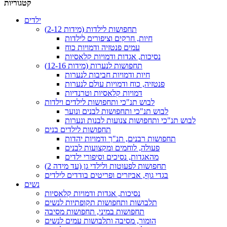
קטגוריות
ילדים
תחפושות לילדות (מידות 2-12)
חיות, חרקים וציפורים לילדות
עמים פנטזיה ודמויות כוח
נסיכות, אגדות ודמויות קלאסיות
תחפושות לנערות (מידות 12-16)
חיות ודמויות חביבות לנערות
פנטזיה, כוח ודמויות עולם לנערות
דמויות קלאסיות וטרנדיות
לבוש תנ"כי ותחפושות לילדים וילדות
לבוש תנ"כי ותחפושות לבנים ונוער
לבוש תנ"כי ותחפושות צנועות לבנות ונערות
תחפושות לילדים בנים
תחפושות רבנים, תנ"ך ודמויות יהדות
פעולה, לוחמים ומקצועות לבנים
מהאגדות, נסיכים וסיפורי ילדים
תחפושות לפעוטות ולילדי גן (עד מידה 2)
בגדי גוף, אביזרים ופריטים בודדים לילדים
נשים
נסיכות, אגדות ודמויות קלאסיות
תלבושות ותחפושות תקופתיות לנשים
תחפושות במיני, תחפושות מסיבה
הומור, מסיבה ותלבושות עמים לנשים