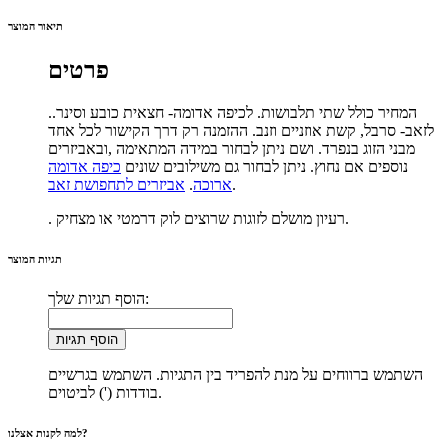
תיאור המוצר
פרטים
המחיר כולל שתי תלבושות. לכיפה אדומה- חצאית כובע וסינר..
לזאב- סרבל, קשת אוזניים וזנב. ההזמנה רק דרך הקישור לכל אחד
מבני הזוג בנפרד. ושם ניתן לבחור במידה המתאימה ,ובאביזרים
נוספים אם נחוץ. ניתן לבחור גם משילובים שונים
כיפה אדומה
.
ארוכה
.
אביזרים לתחפושת זאב
. רעיון מושלם לזוגות שרוצים לוק דרמטי או מצחיק.
תגיות המוצר
הוסף תגיות שלך:
הוסף תגיות
השתמש ברווחים על מנת להפריד בין התגיות. השתמש בגרשיים
בודדות (') לביטוים.
למה לקנות אצלנו?