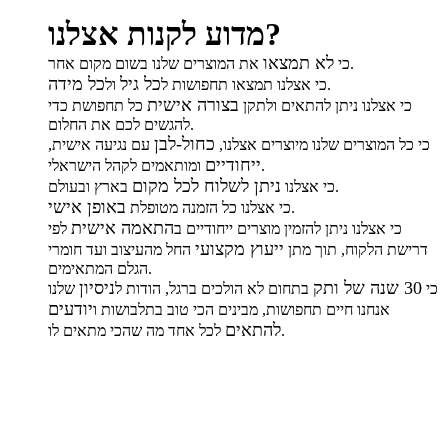
מדוע לקנות אצלנו?
לא תמצאו
את המוצרים שלנו בשום מקום אחר.
כי
כל גיל
כל מידה
.
כי אצלנו תמצאו תחפושות ל
ול
בצורה אישית
כי אצלנו ניתן להתאים ולתקן
כל תחפושת כדי
להגשים לכם את החלום.
כחול-לבן
כי כל המוצרים שלנו מיוצרים אצלנו,
עם נגיעה אישית,
ייחודיים
ומותאמים לקהל הישראלי.
ניתן לשלוח לכל מקום
בארץ ובעולם.
כי אצלנו
באופן אישי
.
כי אצלנו כל הזמנה מטופלת
התאמה אישית
כי אצלנו ניתן להזמין מוצרים ייחודיים ב
לפי
ייעוץ מקצועי
דרישת הלקוח, תוך מתן
החל מהעיצוב ועד חומרי
הגלם המתאימים.
30 שנה של ותק
ניסיון
כי
בתחום לא הולכים ברגל, הודות ל
שלנו
יודעים
אנחנו חיים תחפושות, מבינים הכי טוב בתלבושות ו
להתאים
לכל אחד מה שהכי מתאים לו.