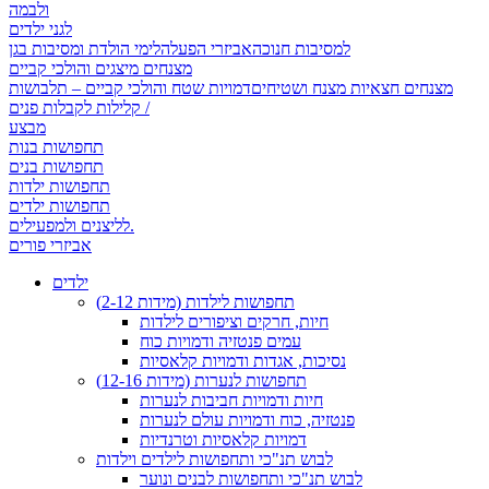
ולבמה
לגני ילדים
למסיבות חנוכה
אביזרי הפעלה
לימי הולדת ומסיבות בגן
מצנחים מיצגים והולכי קביים
מצנחים חצאיות מצנח ושטיחים
דמויות שטח והולכי קביים – תלבושות
קלילות לקבלות פנים /
מבצע
תחפושות בנות
תחפושות בנים
תחפושות ילדות
תחפושות ילדים
לליצנים ולמפעילים.
אביזרי פורים
ילדים
תחפושות לילדות (מידות 2-12)
חיות, חרקים וציפורים לילדות
עמים פנטזיה ודמויות כוח
נסיכות, אגדות ודמויות קלאסיות
תחפושות לנערות (מידות 12-16)
חיות ודמויות חביבות לנערות
פנטזיה, כוח ודמויות עולם לנערות
דמויות קלאסיות וטרנדיות
לבוש תנ"כי ותחפושות לילדים וילדות
לבוש תנ"כי ותחפושות לבנים ונוער