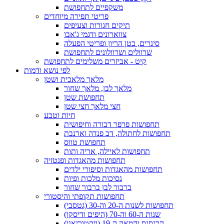
משקפיים לתחפושת
פריטי תפירה מיוחדים
תיקים חגורות וצעיפים
צווארונים ודגמי ג'אבו
סינרים, בטן הריון ופריטי הפעלה
שרוולים ושרוולונים לתחפושת
קיט - אביזרים משלימים לתחפושת
לפי נושא ודמות
מלאך מלאכית ושטן
מלאך לבן, מלאך שחור
תחפושת שטן
חצי מלאך חצי שטן
חיות וטבע
תחפושות פרפר דבורה וחיפושית
תחפושות לחתולה, דב פנדה וארנבת
תחפושת טווס
תחפושות לאיילה, אריה ותות
תחפושות מהאגדות ופנטזיה
תחפושות מהאגדות וסיפורי ילדים
נסיכות מלכות ופיות
ברבור לבן ברבור שחור
תחפושות תקופתי והיסטורי
תחפושות לשנות ה-20 וה-30 (גטסבי)
שנות ה-60 וה-70 (היפים ודיסקו)
הרנסנס והמאה ה-19 (ויקטוריאני)