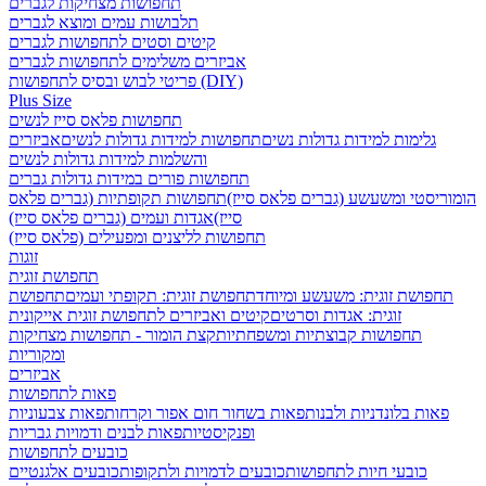
תחפושות מצחיקות לגברים
תלבושות עמים ומוצא לגברים
קיטים וסטים לתחפושות לגברים
אביזרים משלימים לתחפושות לגברים
פריטי לבוש ובסיס לתחפושות (DIY)
Plus Size
תחפושות פלאס סייז לנשים
גלימות למידות גדולות נשים
תחפושות למידות גדולות לנשים
אביזרים
והשלמות למידות גדולות לנשים
תחפושות פורים במידות גדולות גברים
הומוריסטי ומשעשע (גברים פלאס סייז)
תחפושות תקופתיות (גברים פלאס
סייז)
אגדות ועמים (גברים פלאס סייז)
תחפושות לליצנים ומפעילים (פלאס סייז)
זוגות
תחפושת זוגית
תחפושת זוגית: משעשע ומיוחד
תחפושת זוגית: תקופתי ועמים
תחפושת
זוגית: אגדות וסרטים
קיטים ואביזרים לתחפושת זוגית אייקונית
תחפושות קבוצתיות ומשפחתיות
קצת הומור - תחפושות מצחיקות
ומקוריות
אביזרים
פאות לתחפושות
פאות בלונדניות ולבנות
פאות בשחור חום אפור וקרחות
פאות צבעוניות
ופנקיסטיות
פאות לבנים ודמויות גבריות
כובעים לתחפושות
כובעי חיות לתחפושות
כובעים לדמויות ולתקופות
כובעים אלגנטיים