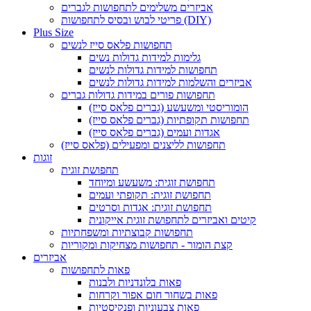
אביזרים משלימים לתחפושות לגברים
פריטי לבוש ובסיס לתחפושות (DIY)
Plus Size
תחפושות פלאס סייז לנשים
גלימות למידות גדולות נשים
תחפושות למידות גדולות לנשים
אביזרים והשלמות למידות גדולות לנשים
תחפושות פורים במידות גדולות גברים
הומוריסטי ומשעשע (גברים פלאס סייז)
תחפושות תקופתיות (גברים פלאס סייז)
אגדות ועמים (גברים פלאס סייז)
תחפושות לליצנים ומפעילים (פלאס סייז)
זוגות
תחפושת זוגית
תחפושת זוגית: משעשע ומיוחד
תחפושת זוגית: תקופתי ועמים
תחפושת זוגית: אגדות וסרטים
קיטים ואביזרים לתחפושת זוגית אייקונית
תחפושות קבוצתיות ומשפחתיות
קצת הומור - תחפושות מצחיקות ומקוריות
אביזרים
פאות לתחפושות
פאות בלונדניות ולבנות
פאות בשחור חום אפור וקרחות
פאות צבעוניות ופנקיסטיות