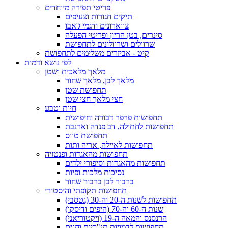
פריטי תפירה מיוחדים
תיקים חגורות וצעיפים
צווארונים ודגמי ג'אבו
סינרים, בטן הריון ופריטי הפעלה
שרוולים ושרוולונים לתחפושת
קיט - אביזרים משלימים לתחפושת
לפי נושא ודמות
מלאך מלאכית ושטן
מלאך לבן, מלאך שחור
תחפושת שטן
חצי מלאך חצי שטן
חיות וטבע
תחפושות פרפר דבורה וחיפושית
תחפושות לחתולה, דב פנדה וארנבת
תחפושת טווס
תחפושות לאיילה, אריה ותות
תחפושות מהאגדות ופנטזיה
תחפושות מהאגדות וסיפורי ילדים
נסיכות מלכות ופיות
ברבור לבן ברבור שחור
תחפושות תקופתי והיסטורי
תחפושות לשנות ה-20 וה-30 (גטסבי)
שנות ה-60 וה-70 (היפים ודיסקו)
הרנסנס והמאה ה-19 (ויקטוריאני)
תחפושות לדמויות תנ"כיות וחגים