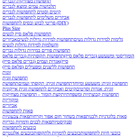
תחפושות מצחיקות לגברים
תלבושות עמים ומוצא לגברים
קיטים וסטים לתחפושות לגברים
אביזרים משלימים לתחפושות לגברים
פריטי לבוש ובסיס לתחפושות (DIY)
Plus Size
תחפושות פלאס סייז לנשים
גלימות למידות גדולות נשים
תחפושות למידות גדולות לנשים
אביזרים
והשלמות למידות גדולות לנשים
תחפושות פורים במידות גדולות גברים
הומוריסטי ומשעשע (גברים פלאס סייז)
תחפושות תקופתיות (גברים פלאס
סייז)
אגדות ועמים (גברים פלאס סייז)
תחפושות לליצנים ומפעילים (פלאס סייז)
זוגות
תחפושת זוגית
תחפושת זוגית: משעשע ומיוחד
תחפושת זוגית: תקופתי ועמים
תחפושת
זוגית: אגדות וסרטים
קיטים ואביזרים לתחפושת זוגית אייקונית
תחפושות קבוצתיות ומשפחתיות
קצת הומור - תחפושות מצחיקות
ומקוריות
אביזרים
פאות לתחפושות
פאות בלונדניות ולבנות
פאות בשחור חום אפור וקרחות
פאות צבעוניות
ופנקיסטיות
פאות לבנים ודמויות גבריות
כובעים לתחפושות
כובעי חיות לתחפושות
כובעים לדמויות ולתקופות
כובעים אלגנטיים