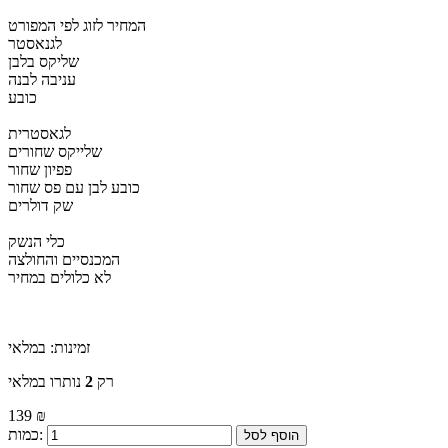
המחיר לזוג לפי המפורט
לגנאסטר
שליקס בלבן
עניבה לבנה
כובע
לגאסטרית
שלייקס שחורים
פפיון שחור
כובע לבן עם פס שחור
שק דולרים
כלי הנשק
המכנסיים והחולצה
לא כלולים במחיר
זמינות:
במלאי
רק
2
נותרו במלאי
139 ₪
כמות:
הוסף לסל