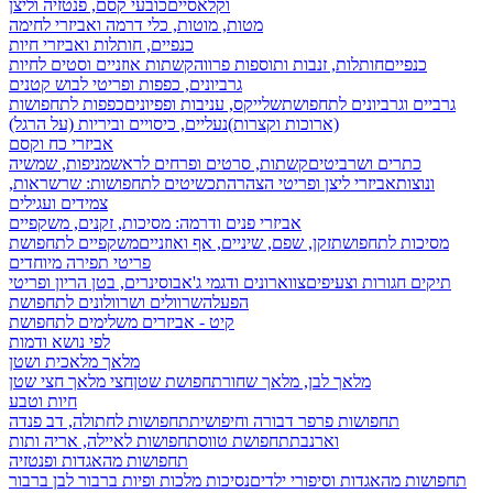
וקלאסיים
כובעי קסם, פנטזיה וליצן
מטות, מוטות, כלי דרמה ואביזרי לחימה
כנפיים, חותלות ואביזרי חיות
כנפיים
חותלות, זנבות ותוספות פרווה
קשתות אוזניים וסטים לחיות
גרביונים, כפפות ופריטי לבוש קטנים
גרביים וגרביונים לתחפושת
שלייקס, עניבות ופפיונים
כפפות לתחפושות
(ארוכות וקצרות)
נעליים, כיסויים וביריות (על הרגל)
אביזרי כח וקסם
כתרים ושרביטים
קשתות, סרטים ופרחים לראש
מניפות, שמשיה
ונוצות
אביזרי ליצן ופריטי הצהרה
תכשיטים לתחפושות: שרשראות,
צמידים ועגילים
אביזרי פנים ודרמה: מסיכות, זקנים, משקפיים
מסיכות לתחפושת
זקן, שפם, שיניים, אף ואוזניים
משקפיים לתחפושת
פריטי תפירה מיוחדים
תיקים חגורות וצעיפים
צווארונים ודגמי ג'אבו
סינרים, בטן הריון ופריטי
הפעלה
שרוולים ושרוולונים לתחפושת
קיט - אביזרים משלימים לתחפושת
לפי נושא ודמות
מלאך מלאכית ושטן
מלאך לבן, מלאך שחור
תחפושת שטן
חצי מלאך חצי שטן
חיות וטבע
תחפושות פרפר דבורה וחיפושית
תחפושות לחתולה, דב פנדה
וארנבת
תחפושת טווס
תחפושות לאיילה, אריה ותות
תחפושות מהאגדות ופנטזיה
תחפושות מהאגדות וסיפורי ילדים
נסיכות מלכות ופיות
ברבור לבן ברבור