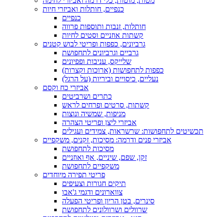
מטות, מוטות, כלי דרמה ואביזרי לחימה
כנפיים, חותלות ואביזרי חיות
כנפיים
חותלות, זנבות ותוספות פרווה
קשתות אוזניים וסטים לחיות
גרביונים, כפפות ופריטי לבוש קטנים
גרביים וגרביונים לתחפושת
שלייקס, עניבות ופפיונים
כפפות לתחפושות (ארוכות וקצרות)
נעליים, כיסויים וביריות (על הרגל)
אביזרי כח וקסם
כתרים ושרביטים
קשתות, סרטים ופרחים לראש
מניפות, שמשיה ונוצות
אביזרי ליצן ופריטי הצהרה
תכשיטים לתחפושות: שרשראות, צמידים ועגילים
אביזרי פנים ודרמה: מסיכות, זקנים, משקפיים
מסיכות לתחפושת
זקן, שפם, שיניים, אף ואוזניים
משקפיים לתחפושת
פריטי תפירה מיוחדים
תיקים חגורות וצעיפים
צווארונים ודגמי ג'אבו
סינרים, בטן הריון ופריטי הפעלה
שרוולים ושרוולונים לתחפושת