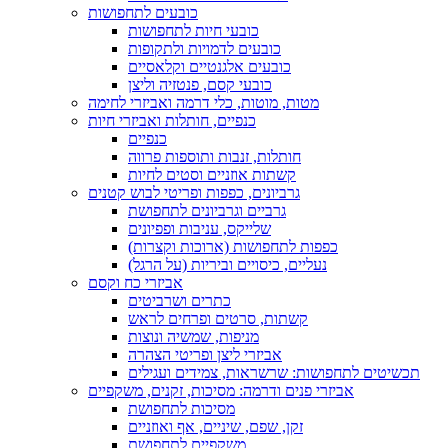
כובעים לתחפושות
כובעי חיות לתחפושות
כובעים לדמויות ולתקופות
כובעים אלגנטיים וקלאסיים
כובעי קסם, פנטזיה וליצן
מטות, מוטות, כלי דרמה ואביזרי לחימה
כנפיים, חותלות ואביזרי חיות
כנפיים
חותלות, זנבות ותוספות פרווה
קשתות אוזניים וסטים לחיות
גרביונים, כפפות ופריטי לבוש קטנים
גרביים וגרביונים לתחפושת
שלייקס, עניבות ופפיונים
כפפות לתחפושות (ארוכות וקצרות)
נעליים, כיסויים וביריות (על הרגל)
אביזרי כח וקסם
כתרים ושרביטים
קשתות, סרטים ופרחים לראש
מניפות, שמשיה ונוצות
אביזרי ליצן ופריטי הצהרה
תכשיטים לתחפושות: שרשראות, צמידים ועגילים
אביזרי פנים ודרמה: מסיכות, זקנים, משקפיים
מסיכות לתחפושת
זקן, שפם, שיניים, אף ואוזניים
משקפיים לתחפושת