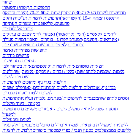
שחור
תחפושות תקופתי והיסטורי
תחפושות לשנות ה-20 וה-30 (גטסבי)
שנות ה-60 וה-70 (היפים ודיסקו)
הרנסנס והמאה ה-19 (ויקטוריאני)
תחפושות לדמויות תנ"כיות וחגים
פרעונים, קליאופטרה ומצרים העתיקה
גיבורי על ולוחמים
לוחמים קלאסיים (רומי, גלדיאטור) ואביזרי לחימה
שבטים עתיקים
(אינדיאנים, ויקינגים)
המערב הפרוע - בוקרים -קאבוי
דמויות פעולה
וגיבורים קלאסיים
תחפושת פיראטים- שודדי ים
תחפושות מפחידות ואימה
פריטים בודדים
חצאיות לתחפושות
חצאיות טוטו
חצאיות לדמויות וקונספט
חצאיות בשחור ולבן
גלימות ושכמיות לתחפושות (כללי / גברים / יוניסקס)
גלימות, שרוולונים
ושכמיות לנשים
חולצות, בגדי גוף ומחוכים לתחפושות
בגדי גוף, אוברולים וחולצות לנשים ובנות
מחוכים, סטרפלס וטופים
לנשים
חולצות וגופיות לגברים
וסטים לתחפושות
מכנסיים לתחפושות /
כפתנים, גלביות ועליוניות
תחפושת
בקטנה - ביגוד משלים
תוספת קטנה למראה מושלם
קיטים - אביזרים משלימים לתחפושת
למפעיל
ליצנים ומפעילים
לליצניות ומפעילות בחצאית ושמלה
אוברולים סרבלים מכנסים וחלק עליון
לליצנים במבצע
לבוש בסגנון תנכי / כפרי
למספרי סיפורים
תלבושות להצגות