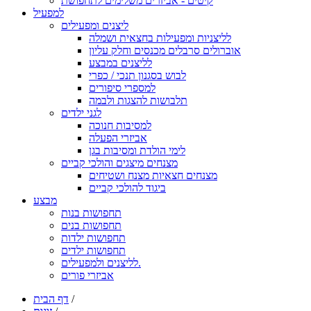
קיטים - אביזרים משלימים לתחפושת
למפעיל
ליצנים ומפעילים
לליצניות ומפעילות בחצאית ושמלה
אוברולים סרבלים מכנסים וחלק עליון
לליצנים במבצע
לבוש בסגנון תנכי / כפרי
למספרי סיפורים
תלבושות להצגות ולבמה
לגני ילדים
למסיבות חנוכה
אביזרי הפעלה
לימי הולדת ומסיבות בגן
מצנחים מיצגים והולכי קביים
מצנחים חצאיות מצנח ושטיחים
ביגוד להולכי קביים
מבצע
תחפושות בנות
תחפושות בנים
תחפושות ילדות
תחפושות ילדים
לליצנים ולמפעילים.
אביזרי פורים
/
דף הבית