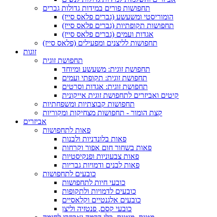
תחפושות פורים במידות גדולות גברים
הומוריסטי ומשעשע (גברים פלאס סייז)
תחפושות תקופתיות (גברים פלאס סייז)
אגדות ועמים (גברים פלאס סייז)
תחפושות לליצנים ומפעילים (פלאס סייז)
זוגות
תחפושת זוגית
תחפושת זוגית: משעשע ומיוחד
תחפושת זוגית: תקופתי ועמים
תחפושת זוגית: אגדות וסרטים
קיטים ואביזרים לתחפושת זוגית אייקונית
תחפושות קבוצתיות ומשפחתיות
קצת הומור - תחפושות מצחיקות ומקוריות
אביזרים
פאות לתחפושות
פאות בלונדניות ולבנות
פאות בשחור חום אפור וקרחות
פאות צבעוניות ופנקיסטיות
פאות לבנים ודמויות גבריות
כובעים לתחפושות
כובעי חיות לתחפושות
כובעים לדמויות ולתקופות
כובעים אלגנטיים וקלאסיים
כובעי קסם, פנטזיה וליצן