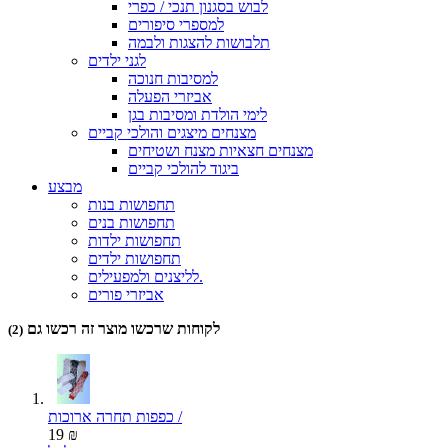
לבוש בסגנון תנכי / כפרי
למספרי סיפורים
תלבושות להצגות ולבמה
לגני ילדים
למסיבות חנוכה
אביזרי הפעלה
לימי הולדת ומסיבות בגן
מצנחים מיצגים והולכי קביים
מצנחים חצאיות מצנח ושטיחים
ביגוד להולכי קביים
מבצע
תחפושות בנות
תחפושות בנים
תחפושות ילדות
תחפושות ילדים
לליצנים ולמפעילים.
אביזרי פורים
לקוחות שרכשו מוצר זה רכשו גם
(2)
כפפות תחרה ארוכות /
19 ₪