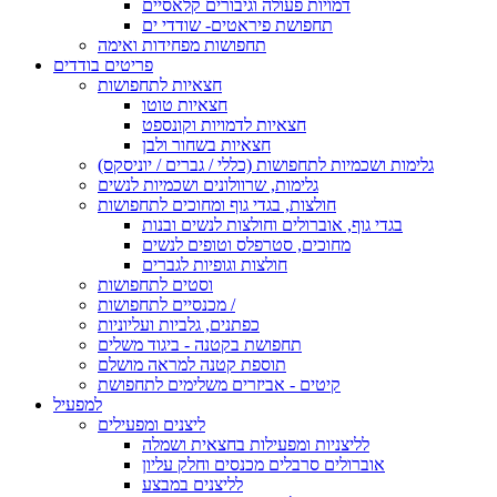
דמויות פעולה וגיבורים קלאסיים
תחפושת פיראטים- שודדי ים
תחפושות מפחידות ואימה
פריטים בודדים
חצאיות לתחפושות
חצאיות טוטו
חצאיות לדמויות וקונספט
חצאיות בשחור ולבן
גלימות ושכמיות לתחפושות (כללי / גברים / יוניסקס)
גלימות, שרוולונים ושכמיות לנשים
חולצות, בגדי גוף ומחוכים לתחפושות
בגדי גוף, אוברולים וחולצות לנשים ובנות
מחוכים, סטרפלס וטופים לנשים
חולצות וגופיות לגברים
וסטים לתחפושות
מכנסיים לתחפושות /
כפתנים, גלביות ועליוניות
תחפושת בקטנה - ביגוד משלים
תוספת קטנה למראה מושלם
קיטים - אביזרים משלימים לתחפושת
למפעיל
ליצנים ומפעילים
לליצניות ומפעילות בחצאית ושמלה
אוברולים סרבלים מכנסים וחלק עליון
לליצנים במבצע