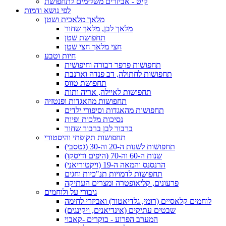
קיט - אביזרים משלימים לתחפושת
לפי נושא ודמות
מלאך מלאכית ושטן
מלאך לבן, מלאך שחור
תחפושת שטן
חצי מלאך חצי שטן
חיות וטבע
תחפושות פרפר דבורה וחיפושית
תחפושות לחתולה, דב פנדה וארנבת
תחפושת טווס
תחפושות לאיילה, אריה ותות
תחפושות מהאגדות ופנטזיה
תחפושות מהאגדות וסיפורי ילדים
נסיכות מלכות ופיות
ברבור לבן ברבור שחור
תחפושות תקופתי והיסטורי
תחפושות לשנות ה-20 וה-30 (גטסבי)
שנות ה-60 וה-70 (היפים ודיסקו)
הרנסנס והמאה ה-19 (ויקטוריאני)
תחפושות לדמויות תנ"כיות וחגים
פרעונים, קליאופטרה ומצרים העתיקה
גיבורי על ולוחמים
לוחמים קלאסיים (רומי, גלדיאטור) ואביזרי לחימה
שבטים עתיקים (אינדיאנים, ויקינגים)
המערב הפרוע - בוקרים -קאבוי