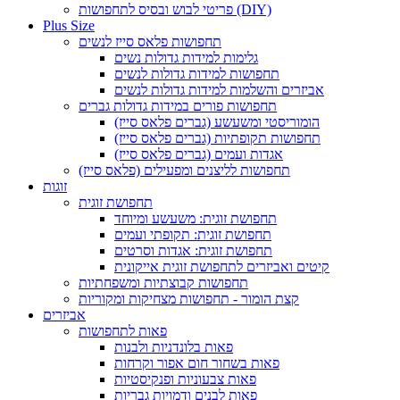
פריטי לבוש ובסיס לתחפושות (DIY)
Plus Size
תחפושות פלאס סייז לנשים
גלימות למידות גדולות נשים
תחפושות למידות גדולות לנשים
אביזרים והשלמות למידות גדולות לנשים
תחפושות פורים במידות גדולות גברים
הומוריסטי ומשעשע (גברים פלאס סייז)
תחפושות תקופתיות (גברים פלאס סייז)
אגדות ועמים (גברים פלאס סייז)
תחפושות לליצנים ומפעילים (פלאס סייז)
זוגות
תחפושת זוגית
תחפושת זוגית: משעשע ומיוחד
תחפושת זוגית: תקופתי ועמים
תחפושת זוגית: אגדות וסרטים
קיטים ואביזרים לתחפושת זוגית אייקונית
תחפושות קבוצתיות ומשפחתיות
קצת הומור - תחפושות מצחיקות ומקוריות
אביזרים
פאות לתחפושות
פאות בלונדניות ולבנות
פאות בשחור חום אפור וקרחות
פאות צבעוניות ופנקיסטיות
פאות לבנים ודמויות גבריות