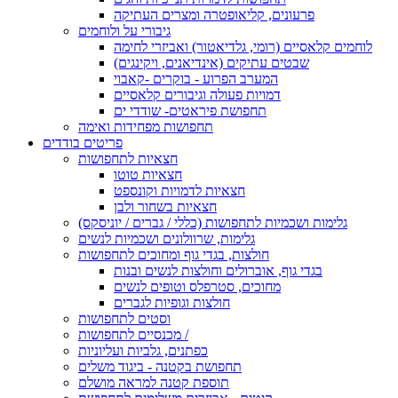
פרעונים, קליאופטרה ומצרים העתיקה
גיבורי על ולוחמים
לוחמים קלאסיים (רומי, גלדיאטור) ואביזרי לחימה
שבטים עתיקים (אינדיאנים, ויקינגים)
המערב הפרוע - בוקרים -קאבוי
דמויות פעולה וגיבורים קלאסיים
תחפושת פיראטים- שודדי ים
תחפושות מפחידות ואימה
פריטים בודדים
חצאיות לתחפושות
חצאיות טוטו
חצאיות לדמויות וקונספט
חצאיות בשחור ולבן
גלימות ושכמיות לתחפושות (כללי / גברים / יוניסקס)
גלימות, שרוולונים ושכמיות לנשים
חולצות, בגדי גוף ומחוכים לתחפושות
בגדי גוף, אוברולים וחולצות לנשים ובנות
מחוכים, סטרפלס וטופים לנשים
חולצות וגופיות לגברים
וסטים לתחפושות
מכנסיים לתחפושות /
כפתנים, גלביות ועליוניות
תחפושת בקטנה - ביגוד משלים
תוספת קטנה למראה מושלם