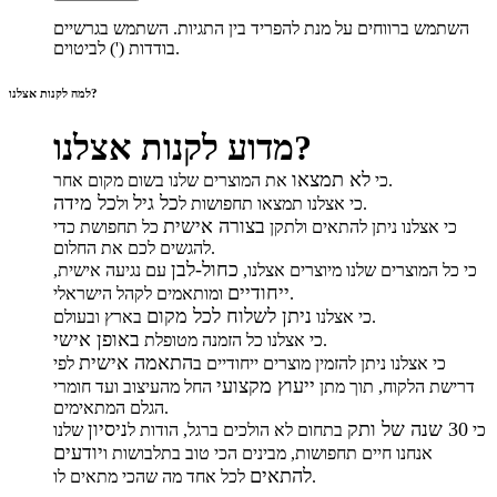
השתמש ברווחים על מנת להפריד בין התגיות. השתמש בגרשיים
בודדות (') לביטוים.
למה לקנות אצלנו?
מדוע לקנות אצלנו?
לא תמצאו
את המוצרים שלנו בשום מקום אחר.
כי
כל גיל
כל מידה
.
כי אצלנו תמצאו תחפושות ל
ול
בצורה אישית
כי אצלנו ניתן להתאים ולתקן
כל תחפושת כדי
להגשים לכם את החלום.
כחול-לבן
כי כל המוצרים שלנו מיוצרים אצלנו,
עם נגיעה אישית,
ייחודיים
ומותאמים לקהל הישראלי.
ניתן לשלוח לכל מקום
בארץ ובעולם.
כי אצלנו
באופן אישי
.
כי אצלנו כל הזמנה מטופלת
התאמה אישית
כי אצלנו ניתן להזמין מוצרים ייחודיים ב
לפי
ייעוץ מקצועי
דרישת הלקוח, תוך מתן
החל מהעיצוב ועד חומרי
הגלם המתאימים.
30 שנה של ותק
ניסיון
כי
בתחום לא הולכים ברגל, הודות ל
שלנו
יודעים
אנחנו חיים תחפושות, מבינים הכי טוב בתלבושות ו
להתאים
לכל אחד מה שהכי מתאים לו.