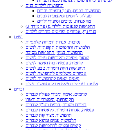
לבוש תנ"כי ותחפושות צנועות לבנות ונערות
תחפושות לילדים בנים
תחפושות רבנים, תנ"ך ודמויות יהדות
פעולה, לוחמים ומקצועות לבנים
מהאגדות, נסיכים וסיפורי ילדים
תחפושות לפעוטות ולילדי גן (עד מידה 2)
בגדי גוף, אביזרים ופריטים בודדים לילדים
נשים
נסיכות, אגדות ודמויות קלאסיות
תלבושות ותחפושות תקופתיות לנשים
תחפושות במיני, תחפושות מסיבה
הומור, מסיבה ותלבושות עמים לנשים
לוחמות, פנטזיה כוח ואימה לנשים
תחפושות חיות ודמויות טבע לנשים
אביזרים משלימים לתחפושת לנשים
קיטים וסטים לתחפושות לנשים
גלימות ופריטים משלימים לתחפושות נשים
גברים
לוחמים, אימה וגיבורי פעולה לגברים
תקופתיות, היסטוריות ורטרו
דמויות מסורת, רבנים ותנ"ך לגברים
פנטזיה, אגדות ודמויות קלאסיות לגברים
תחפושות מצחיקות לגברים
תלבושות עמים ומוצא לגברים
קיטים וסטים לתחפושות לגברים