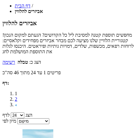
/
דף הבית
אביזרים להלווין
אביזרים להלווין
מחפשים תוספת קטנה למסיבת ליל כל הקדושים? הגעתם למקום הנכון!
קטגוריית הלוויין שלנו מציעה לכם מבחר אביזרים מפחידים וקלאסיים:
לרוחות רפאים, מכשפות, שלדים, דמויות גותיות ופיראטים. היכנסו לגלות
את התוספת המושלמת לחג
הצג כ:
טבלה
רשימה
פריטים 1 עד 24 מתוך 46 סה"כ
דף:
1
2
הצג
לדף
מיון לפי