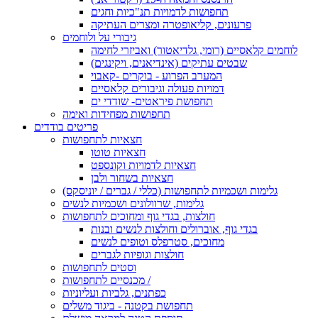
תחפושות לדמויות תנ"כיות וחגים
פרעונים, קליאופטרה ומצרים העתיקה
גיבורי על ולוחמים
לוחמים קלאסיים (רומי, גלדיאטור) ואביזרי לחימה
שבטים עתיקים (אינדיאנים, ויקינגים)
המערב הפרוע - בוקרים -קאבוי
דמויות פעולה וגיבורים קלאסיים
תחפושת פיראטים- שודדי ים
תחפושות מפחידות ואימה
פריטים בודדים
חצאיות לתחפושות
חצאיות טוטו
חצאיות לדמויות וקונספט
חצאיות בשחור ולבן
גלימות ושכמיות לתחפושות (כללי / גברים / יוניסקס)
גלימות, שרוולונים ושכמיות לנשים
חולצות, בגדי גוף ומחוכים לתחפושות
בגדי גוף, אוברולים וחולצות לנשים ובנות
מחוכים, סטרפלס וטופים לנשים
חולצות וגופיות לגברים
וסטים לתחפושות
מכנסיים לתחפושות /
כפתנים, גלביות ועליוניות
תחפושת בקטנה - ביגוד משלים