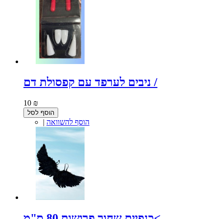
ניבים לערפד עם קפסולת דם /
10 ₪
הוסף לסל
הוסף להשוואה
|
כנפיים שחור פרושות 80 ס"מ<