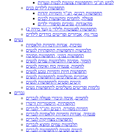
לבוש תנ"כי ותחפושות צנועות לבנות ונערות
תחפושות לילדים בנים
תחפושות רבנים, תנ"ך ודמויות יהדות
פעולה, לוחמים ומקצועות לבנים
מהאגדות, נסיכים וסיפורי ילדים
תחפושות לפעוטות ולילדי גן (עד מידה 2)
בגדי גוף, אביזרים ופריטים בודדים לילדים
נשים
נסיכות, אגדות ודמויות קלאסיות
תלבושות ותחפושות תקופתיות לנשים
תחפושות במיני, תחפושות מסיבה
הומור, מסיבה ותלבושות עמים לנשים
לוחמות, פנטזיה כוח ואימה לנשים
תחפושות חיות ודמויות טבע לנשים
אביזרים משלימים לתחפושת לנשים
קיטים וסטים לתחפושות לנשים
גלימות ופריטים משלימים לתחפושות נשים
גברים
לוחמים, אימה וגיבורי פעולה לגברים
תקופתיות, היסטוריות ורטרו
דמויות מסורת, רבנים ותנ"ך לגברים
פנטזיה, אגדות ודמויות קלאסיות לגברים
תחפושות מצחיקות לגברים
תלבושות עמים ומוצא לגברים
קיטים וסטים לתחפושות לגברים