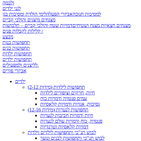
ולבמה
לגני ילדים
למסיבות חנוכה
אביזרי הפעלה
לימי הולדת ומסיבות בגן
מצנחים מיצגים והולכי קביים
מצנחים חצאיות מצנח ושטיחים
דמויות שטח והולכי קביים – תלבושות
קלילות לקבלות פנים /
מבצע
תחפושות בנות
תחפושות בנים
תחפושות ילדות
תחפושות ילדים
לליצנים ולמפעילים.
אביזרי פורים
ילדים
תחפושות לילדות (מידות 2-12)
חיות, חרקים וציפורים לילדות
עמים פנטזיה ודמויות כוח
נסיכות, אגדות ודמויות קלאסיות
תחפושות לנערות (מידות 12-16)
חיות ודמויות חביבות לנערות
פנטזיה, כוח ודמויות עולם לנערות
דמויות קלאסיות וטרנדיות
לבוש תנ"כי ותחפושות לילדים וילדות
לבוש תנ"כי ותחפושות לבנים ונוער