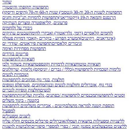
שחור
תחפושות תקופתי והיסטורי
תחפושות לשנות ה-20 וה-30 (גטסבי)
שנות ה-60 וה-70 (היפים ודיסקו)
הרנסנס והמאה ה-19 (ויקטוריאני)
תחפושות לדמויות תנ"כיות וחגים
פרעונים, קליאופטרה ומצרים העתיקה
גיבורי על ולוחמים
לוחמים קלאסיים (רומי, גלדיאטור) ואביזרי לחימה
שבטים עתיקים
(אינדיאנים, ויקינגים)
המערב הפרוע - בוקרים -קאבוי
דמויות פעולה
וגיבורים קלאסיים
תחפושת פיראטים- שודדי ים
תחפושות מפחידות ואימה
פריטים בודדים
חצאיות לתחפושות
חצאיות טוטו
חצאיות לדמויות וקונספט
חצאיות בשחור ולבן
גלימות ושכמיות לתחפושות (כללי / גברים / יוניסקס)
גלימות, שרוולונים
ושכמיות לנשים
חולצות, בגדי גוף ומחוכים לתחפושות
בגדי גוף, אוברולים וחולצות לנשים ובנות
מחוכים, סטרפלס וטופים
לנשים
חולצות וגופיות לגברים
וסטים לתחפושות
מכנסיים לתחפושות /
כפתנים, גלביות ועליוניות
תחפושת
בקטנה - ביגוד משלים
תוספת קטנה למראה מושלם
קיטים - אביזרים משלימים לתחפושת
למפעיל
ליצנים ומפעילים
לליצניות ומפעילות בחצאית ושמלה
אוברולים סרבלים מכנסים וחלק עליון
לליצנים במבצע
לבוש בסגנון תנכי / כפרי
למספרי סיפורים
תלבושות להצגות