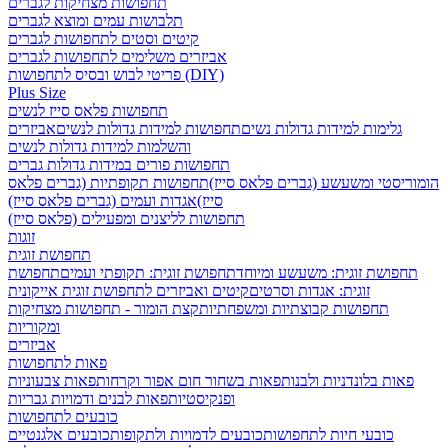
תחפושות מצחיקות לגברים
תלבושות עמים ומוצא לגברים
קיטים וסטים לתחפושות לגברים
אביזרים משלימים לתחפושות לגברים
פריטי לבוש ובסיס לתחפושות (DIY)
Plus Size
תחפושות פלאס סייז לנשים
גלימות למידות גדולות נשים
תחפושות למידות גדולות לנשים
אביזרים
והשלמות למידות גדולות לנשים
תחפושות פורים במידות גדולות גברים
הומוריסטי ומשעשע (גברים פלאס סייז)
תחפושות תקופתיות (גברים פלאס
סייז)
אגדות ועמים (גברים פלאס סייז)
תחפושות לליצנים ומפעילים (פלאס סייז)
זוגות
תחפושת זוגית
תחפושת זוגית: משעשע ומיוחד
תחפושת זוגית: תקופתי ועמים
תחפושת
זוגית: אגדות וסרטים
קיטים ואביזרים לתחפושת זוגית אייקונית
תחפושות קבוצתיות ומשפחתיות
קצת הומור - תחפושות מצחיקות
ומקוריות
אביזרים
פאות לתחפושות
פאות בלונדניות ולבנות
פאות בשחור חום אפור וקרחות
פאות צבעוניות
ופנקיסטיות
פאות לבנים ודמויות גבריות
כובעים לתחפושות
כובעי חיות לתחפושות
כובעים לדמויות ולתקופות
כובעים אלגנטיים