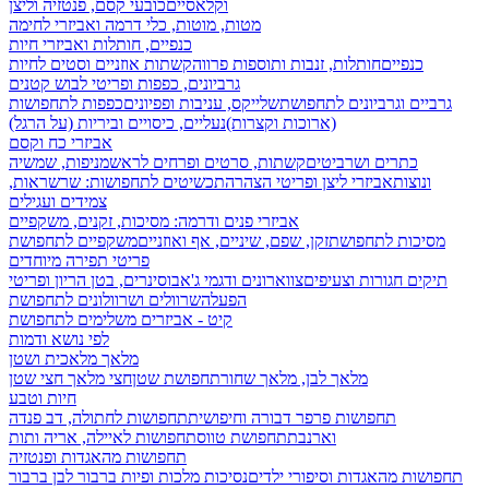
וקלאסיים
כובעי קסם, פנטזיה וליצן
מטות, מוטות, כלי דרמה ואביזרי לחימה
כנפיים, חותלות ואביזרי חיות
כנפיים
חותלות, זנבות ותוספות פרווה
קשתות אוזניים וסטים לחיות
גרביונים, כפפות ופריטי לבוש קטנים
גרביים וגרביונים לתחפושת
שלייקס, עניבות ופפיונים
כפפות לתחפושות
(ארוכות וקצרות)
נעליים, כיסויים וביריות (על הרגל)
אביזרי כח וקסם
כתרים ושרביטים
קשתות, סרטים ופרחים לראש
מניפות, שמשיה
ונוצות
אביזרי ליצן ופריטי הצהרה
תכשיטים לתחפושות: שרשראות,
צמידים ועגילים
אביזרי פנים ודרמה: מסיכות, זקנים, משקפיים
מסיכות לתחפושת
זקן, שפם, שיניים, אף ואוזניים
משקפיים לתחפושת
פריטי תפירה מיוחדים
תיקים חגורות וצעיפים
צווארונים ודגמי ג'אבו
סינרים, בטן הריון ופריטי
הפעלה
שרוולים ושרוולונים לתחפושת
קיט - אביזרים משלימים לתחפושת
לפי נושא ודמות
מלאך מלאכית ושטן
מלאך לבן, מלאך שחור
תחפושת שטן
חצי מלאך חצי שטן
חיות וטבע
תחפושות פרפר דבורה וחיפושית
תחפושות לחתולה, דב פנדה
וארנבת
תחפושת טווס
תחפושות לאיילה, אריה ותות
תחפושות מהאגדות ופנטזיה
תחפושות מהאגדות וסיפורי ילדים
נסיכות מלכות ופיות
ברבור לבן ברבור