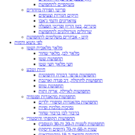
משקפיים לתחפושת
פריטי תפירה מיוחדים
תיקים חגורות וצעיפים
צווארונים ודגמי ג'אבו
סינרים, בטן הריון ופריטי הפעלה
שרוולים ושרוולונים לתחפושת
קיט - אביזרים משלימים לתחפושת
לפי נושא ודמות
מלאך מלאכית ושטן
מלאך לבן, מלאך שחור
תחפושת שטן
חצי מלאך חצי שטן
חיות וטבע
תחפושות פרפר דבורה וחיפושית
תחפושות לחתולה, דב פנדה וארנבת
תחפושת טווס
תחפושות לאיילה, אריה ותות
תחפושות מהאגדות ופנטזיה
תחפושות מהאגדות וסיפורי ילדים
נסיכות מלכות ופיות
ברבור לבן ברבור שחור
תחפושות תקופתי והיסטורי
תחפושות לשנות ה-20 וה-30 (גטסבי)
שנות ה-60 וה-70 (היפים ודיסקו)
הרנסנס והמאה ה-19 (ויקטוריאני)