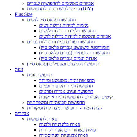
אביזרים משלימים לתחפושות לגברים
פריטי לבוש ובסיס לתחפושות (DIY)
Plus Size
תחפושות פלאס סייז לנשים
גלימות למידות גדולות נשים
תחפושות למידות גדולות לנשים
אביזרים והשלמות למידות גדולות לנשים
תחפושות פורים במידות גדולות גברים
הומוריסטי ומשעשע (גברים פלאס סייז)
תחפושות תקופתיות (גברים פלאס סייז)
אגדות ועמים (גברים פלאס סייז)
תחפושות לליצנים ומפעילים (פלאס סייז)
זוגות
תחפושת זוגית
תחפושת זוגית: משעשע ומיוחד
תחפושת זוגית: תקופתי ועמים
תחפושת זוגית: אגדות וסרטים
קיטים ואביזרים לתחפושת זוגית אייקונית
תחפושות קבוצתיות ומשפחתיות
קצת הומור - תחפושות מצחיקות ומקוריות
אביזרים
פאות לתחפושות
פאות בלונדניות ולבנות
פאות בשחור חום אפור וקרחות
פאות צבעוניות ופנקיסטיות