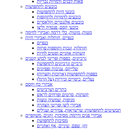
פאות לבנים ודמויות גבריות
כובעים לתחפושות
כובעי חיות לתחפושות
כובעים לדמויות ולתקופות
כובעים אלגנטיים וקלאסיים
כובעי קסם, פנטזיה וליצן
מטות, מוטות, כלי דרמה ואביזרי לחימה
כנפיים, חותלות ואביזרי חיות
כנפיים
חותלות, זנבות ותוספות פרווה
קשתות אוזניים וסטים לחיות
גרביונים, כפפות ופריטי לבוש קטנים
גרביים וגרביונים לתחפושת
שלייקס, עניבות ופפיונים
כפפות לתחפושות (ארוכות וקצרות)
נעליים, כיסויים וביריות (על הרגל)
אביזרי כח וקסם
כתרים ושרביטים
קשתות, סרטים ופרחים לראש
מניפות, שמשיה ונוצות
אביזרי ליצן ופריטי הצהרה
תכשיטים לתחפושות: שרשראות, צמידים ועגילים
אביזרי פנים ודרמה: מסיכות, זקנים, משקפיים
מסיכות לתחפושת
זקן, שפם, שיניים, אף ואוזניים