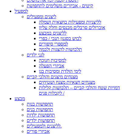
תוספת קטנה למראה מושלם
קיטים - אביזרים משלימים לתחפושת
למפעיל
ליצנים ומפעילים
לליצניות ומפעילות בחצאית ושמלה
אוברולים סרבלים מכנסים וחלק עליון
לליצנים במבצע
לבוש בסגנון תנכי / כפרי
למספרי סיפורים
תלבושות להצגות ולבמה
לגני ילדים
למסיבות חנוכה
אביזרי הפעלה
לימי הולדת ומסיבות בגן
מצנחים מיצגים והולכי קביים
מצנחים חצאיות מצנח ושטיחים
דמויות שטח והולכי קביים – תלבושות קלילות
לקבלות פנים /
מבצע
תחפושות בנות
תחפושות בנים
תחפושות ילדות
תחפושות ילדים
לליצנים ולמפעילים.
אביזרי פורים