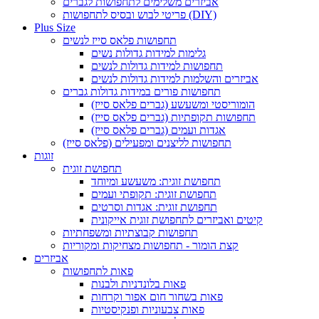
אביזרים משלימים לתחפושות לגברים
פריטי לבוש ובסיס לתחפושות (DIY)
Plus Size
תחפושות פלאס סייז לנשים
גלימות למידות גדולות נשים
תחפושות למידות גדולות לנשים
אביזרים והשלמות למידות גדולות לנשים
תחפושות פורים במידות גדולות גברים
הומוריסטי ומשעשע (גברים פלאס סייז)
תחפושות תקופתיות (גברים פלאס סייז)
אגדות ועמים (גברים פלאס סייז)
תחפושות לליצנים ומפעילים (פלאס סייז)
זוגות
תחפושת זוגית
תחפושת זוגית: משעשע ומיוחד
תחפושת זוגית: תקופתי ועמים
תחפושת זוגית: אגדות וסרטים
קיטים ואביזרים לתחפושת זוגית אייקונית
תחפושות קבוצתיות ומשפחתיות
קצת הומור - תחפושות מצחיקות ומקוריות
אביזרים
פאות לתחפושות
פאות בלונדניות ולבנות
פאות בשחור חום אפור וקרחות
פאות צבעוניות ופנקיסטיות