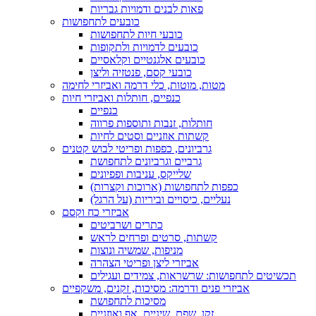
פאות לבנים ודמויות גבריות
כובעים לתחפושות
כובעי חיות לתחפושות
כובעים לדמויות ולתקופות
כובעים אלגנטיים וקלאסיים
כובעי קסם, פנטזיה וליצן
מטות, מוטות, כלי דרמה ואביזרי לחימה
כנפיים, חותלות ואביזרי חיות
כנפיים
חותלות, זנבות ותוספות פרווה
קשתות אוזניים וסטים לחיות
גרביונים, כפפות ופריטי לבוש קטנים
גרביים וגרביונים לתחפושת
שלייקס, עניבות ופפיונים
כפפות לתחפושות (ארוכות וקצרות)
נעליים, כיסויים וביריות (על הרגל)
אביזרי כח וקסם
כתרים ושרביטים
קשתות, סרטים ופרחים לראש
מניפות, שמשיה ונוצות
אביזרי ליצן ופריטי הצהרה
תכשיטים לתחפושות: שרשראות, צמידים ועגילים
אביזרי פנים ודרמה: מסיכות, זקנים, משקפיים
מסיכות לתחפושת
זקן, שפם, שיניים, אף ואוזניים