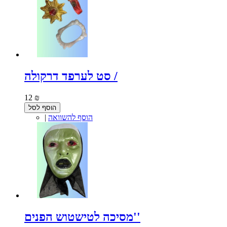
סט לערפד דרקולה /
12 ₪
הוסף לסל
הוסף להשוואה
|
מסיכה לטישטוש הפנים''