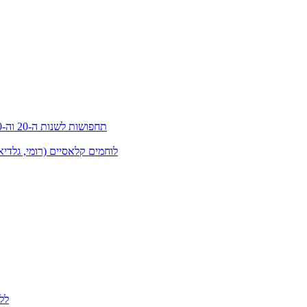
תחפושות לשנות ה-20 וה-30 (גטסבי)
לוחמים קלאסיים (רומי, גלדיא
לל