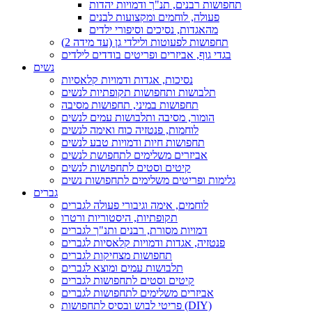
תחפושות רבנים, תנ"ך ודמויות יהדות
פעולה, לוחמים ומקצועות לבנים
מהאגדות, נסיכים וסיפורי ילדים
תחפושות לפעוטות ולילדי גן (עד מידה 2)
בגדי גוף, אביזרים ופריטים בודדים לילדים
נשים
נסיכות, אגדות ודמויות קלאסיות
תלבושות ותחפושות תקופתיות לנשים
תחפושות במיני, תחפושות מסיבה
הומור, מסיבה ותלבושות עמים לנשים
לוחמות, פנטזיה כוח ואימה לנשים
תחפושות חיות ודמויות טבע לנשים
אביזרים משלימים לתחפושת לנשים
קיטים וסטים לתחפושות לנשים
גלימות ופריטים משלימים לתחפושות נשים
גברים
לוחמים, אימה וגיבורי פעולה לגברים
תקופתיות, היסטוריות ורטרו
דמויות מסורת, רבנים ותנ"ך לגברים
פנטזיה, אגדות ודמויות קלאסיות לגברים
תחפושות מצחיקות לגברים
תלבושות עמים ומוצא לגברים
קיטים וסטים לתחפושות לגברים
אביזרים משלימים לתחפושות לגברים
פריטי לבוש ובסיס לתחפושות (DIY)