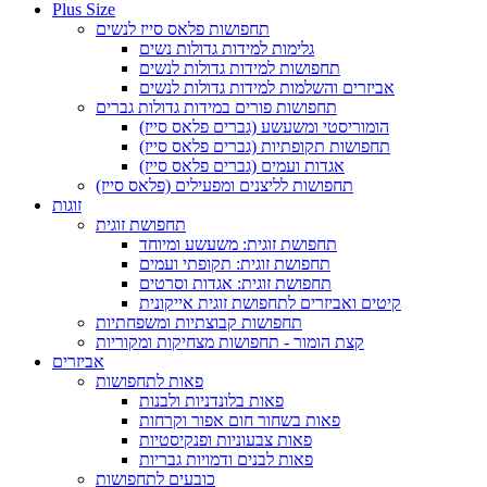
Plus Size
תחפושות פלאס סייז לנשים
גלימות למידות גדולות נשים
תחפושות למידות גדולות לנשים
אביזרים והשלמות למידות גדולות לנשים
תחפושות פורים במידות גדולות גברים
הומוריסטי ומשעשע (גברים פלאס סייז)
תחפושות תקופתיות (גברים פלאס סייז)
אגדות ועמים (גברים פלאס סייז)
תחפושות לליצנים ומפעילים (פלאס סייז)
זוגות
תחפושת זוגית
תחפושת זוגית: משעשע ומיוחד
תחפושת זוגית: תקופתי ועמים
תחפושת זוגית: אגדות וסרטים
קיטים ואביזרים לתחפושת זוגית אייקונית
תחפושות קבוצתיות ומשפחתיות
קצת הומור - תחפושות מצחיקות ומקוריות
אביזרים
פאות לתחפושות
פאות בלונדניות ולבנות
פאות בשחור חום אפור וקרחות
פאות צבעוניות ופנקיסטיות
פאות לבנים ודמויות גבריות
כובעים לתחפושות