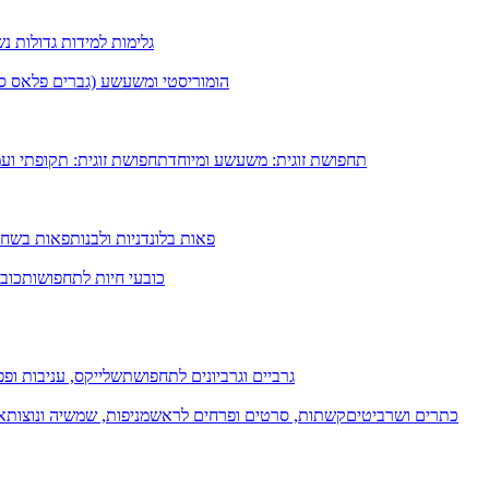
גלימות למידות גדולות נ
הומוריסטי ומשעשע (גברים פלאס סיי
תחפושת זוגית: משעשע ומיוחד
תחפושת זוגית: תקופתי וע
פאות בלונדניות ולבנות
פאות בשחו
כובעי חיות לתחפושות
כובע
גרביים וגרביונים לתחפושת
שלייקס, עניבות ופפי
כתרים ושרביטים
קשתות, סרטים ופרחים לראש
מניפות, שמשיה ונוצות
א