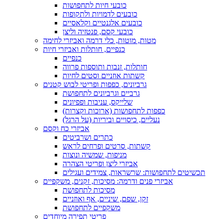
כובעי חיות לתחפושות
כובעים לדמויות ולתקופות
כובעים אלגנטיים וקלאסיים
כובעי קסם, פנטזיה וליצן
מטות, מוטות, כלי דרמה ואביזרי לחימה
כנפיים, חותלות ואביזרי חיות
כנפיים
חותלות, זנבות ותוספות פרווה
קשתות אוזניים וסטים לחיות
גרביונים, כפפות ופריטי לבוש קטנים
גרביים וגרביונים לתחפושת
שלייקס, עניבות ופפיונים
כפפות לתחפושות (ארוכות וקצרות)
נעליים, כיסויים וביריות (על הרגל)
אביזרי כח וקסם
כתרים ושרביטים
קשתות, סרטים ופרחים לראש
מניפות, שמשיה ונוצות
אביזרי ליצן ופריטי הצהרה
תכשיטים לתחפושות: שרשראות, צמידים ועגילים
אביזרי פנים ודרמה: מסיכות, זקנים, משקפיים
מסיכות לתחפושת
זקן, שפם, שיניים, אף ואוזניים
משקפיים לתחפושת
פריטי תפירה מיוחדים