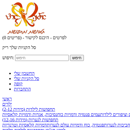
לפרטים - היכנס לקישור
(0 פריטים) -
סל הקניות שלך ריק
חיפוש:
חיפוש
החשבון שלי
סל הקניות שלי
קופה
התחברות
ראשי
ילדים
תחפושות לילדות (מידות 2-12)
 וציפורים לילדות
עמים פנטזיה ודמויות כוח
נסיכות, אגדות ודמויות קלאסיות
תחפושות לנערות (מידות 12-16)
חביבות לנערות
פנטזיה, כוח ודמויות עולם לנערות
דמויות קלאסיות וטרנדיות