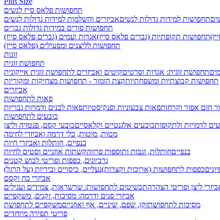
Plus Size
תחפושות פלאס סייז לנשים
שים
תחפושות למידות גדולות לנשים
אביזרים והשלמות למידות גדולות לנשים
תחפושות פורים במידות גדולות גברים
ז)
תחפושות תקופתיות (גברים פלאס סייז)
אגדות ועמים (גברים פלאס סייז)
תחפושות לליצנים ומפעילים (פלאס סייז)
זוגות
תחפושת זוגית
מים
תחפושת זוגית: אגדות וסרטים
קיטים ואביזרים לתחפושת זוגית אייקונית
תחפושות קבוצתיות ומשפחתיות
קצת הומור - תחפושות מצחיקות ומקוריות
אביזרים
פאות לתחפושות
ר חום אפור וקרחות
פאות צבעוניות ופנקיסטיות
פאות לבנים ודמויות גבריות
כובעים לתחפושות
ים לדמויות ולתקופות
כובעים אלגנטיים וקלאסיים
כובעי קסם, פנטזיה וליצן
מטות, מוטות, כלי דרמה ואביזרי לחימה
כנפיים, חותלות ואביזרי חיות
כנפיים
חותלות, זנבות ותוספות פרווה
קשתות אוזניים וסטים לחיות
גרביונים, כפפות ופריטי לבוש קטנים
ונים
כפפות לתחפושות (ארוכות וקצרות)
נעליים, כיסויים וביריות (על הרגל)
אביזרי כח וקסם
ביזרי ליצן ופריטי הצהרה
תכשיטים לתחפושות: שרשראות, צמידים ועגילים
אביזרי פנים ודרמה: מסיכות, זקנים, משקפיים
מסיכות לתחפושת
זקן, שפם, שיניים, אף ואוזניים
משקפיים לתחפושת
פריטי תפירה מיוחדים