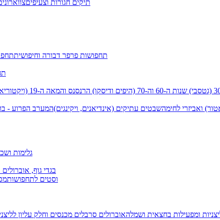
תיקים חגורות וצעיפים
צווארונים
תחפושות פרפר דבורה וחיפושית
תחפו
תח
שנות ה-60 וה-70 (היפים ודיסקו)
הרנסנס והמאה ה-19 (ויקטוריאני)
טור) ואביזרי לחימה
שבטים עתיקים (אינדיאנים, ויקינגים)
המערב הפרוע - בו
גלימות ושכמ
בגדי גוף, אוברולים 
וסטים לתחפושות
מכנ
יצניות ומפעילות בחצאית ושמלה
אוברולים סרבלים מכנסים וחלק עליון
לליצנ