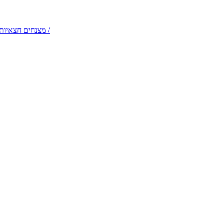
דמויות שטח והולכי קביים – תלבושות קלילות לקבלות פנים /
מצנחים חצאיות