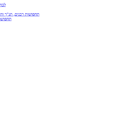
לבוש
תחפושות רבנים, תנ"ך ודמ
תחפושות 