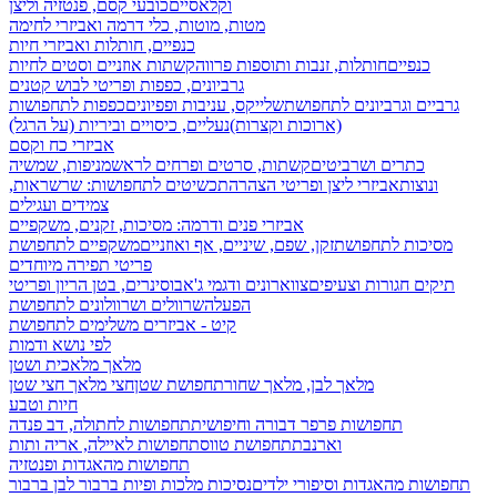
וקלאסיים
כובעי קסם, פנטזיה וליצן
מטות, מוטות, כלי דרמה ואביזרי לחימה
כנפיים, חותלות ואביזרי חיות
כנפיים
חותלות, זנבות ותוספות פרווה
קשתות אוזניים וסטים לחיות
גרביונים, כפפות ופריטי לבוש קטנים
גרביים וגרביונים לתחפושת
שלייקס, עניבות ופפיונים
כפפות לתחפושות
(ארוכות וקצרות)
נעליים, כיסויים וביריות (על הרגל)
אביזרי כח וקסם
כתרים ושרביטים
קשתות, סרטים ופרחים לראש
מניפות, שמשיה
ונוצות
אביזרי ליצן ופריטי הצהרה
תכשיטים לתחפושות: שרשראות,
צמידים ועגילים
אביזרי פנים ודרמה: מסיכות, זקנים, משקפיים
מסיכות לתחפושת
זקן, שפם, שיניים, אף ואוזניים
משקפיים לתחפושת
פריטי תפירה מיוחדים
תיקים חגורות וצעיפים
צווארונים ודגמי ג'אבו
סינרים, בטן הריון ופריטי
הפעלה
שרוולים ושרוולונים לתחפושת
קיט - אביזרים משלימים לתחפושת
לפי נושא ודמות
מלאך מלאכית ושטן
מלאך לבן, מלאך שחור
תחפושת שטן
חצי מלאך חצי שטן
חיות וטבע
תחפושות פרפר דבורה וחיפושית
תחפושות לחתולה, דב פנדה
וארנבת
תחפושת טווס
תחפושות לאיילה, אריה ותות
תחפושות מהאגדות ופנטזיה
תחפושות מהאגדות וסיפורי ילדים
נסיכות מלכות ופיות
ברבור לבן ברבור