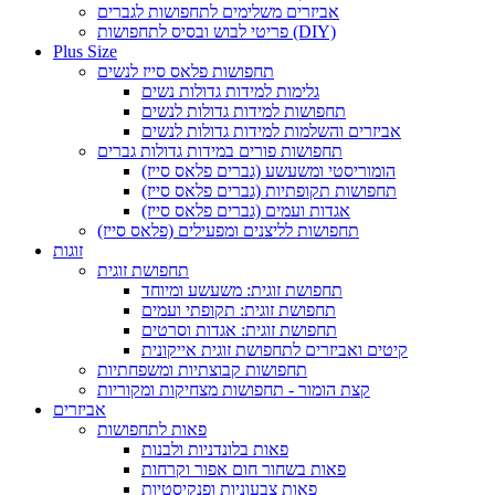
אביזרים משלימים לתחפושות לגברים
פריטי לבוש ובסיס לתחפושות (DIY)
Plus Size
תחפושות פלאס סייז לנשים
גלימות למידות גדולות נשים
תחפושות למידות גדולות לנשים
אביזרים והשלמות למידות גדולות לנשים
תחפושות פורים במידות גדולות גברים
הומוריסטי ומשעשע (גברים פלאס סייז)
תחפושות תקופתיות (גברים פלאס סייז)
אגדות ועמים (גברים פלאס סייז)
תחפושות לליצנים ומפעילים (פלאס סייז)
זוגות
תחפושת זוגית
תחפושת זוגית: משעשע ומיוחד
תחפושת זוגית: תקופתי ועמים
תחפושת זוגית: אגדות וסרטים
קיטים ואביזרים לתחפושת זוגית אייקונית
תחפושות קבוצתיות ומשפחתיות
קצת הומור - תחפושות מצחיקות ומקוריות
אביזרים
פאות לתחפושות
פאות בלונדניות ולבנות
פאות בשחור חום אפור וקרחות
פאות צבעוניות ופנקיסטיות