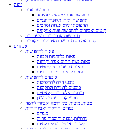
זוגות
תחפושת זוגית
תחפושת זוגית: משעשע ומיוחד
תחפושת זוגית: תקופתי ועמים
תחפושת זוגית: אגדות וסרטים
קיטים ואביזרים לתחפושת זוגית אייקונית
תחפושות קבוצתיות ומשפחתיות
קצת הומור - תחפושות מצחיקות ומקוריות
אביזרים
פאות לתחפושות
פאות בלונדניות ולבנות
פאות בשחור חום אפור וקרחות
פאות צבעוניות ופנקיסטיות
פאות לבנים ודמויות גבריות
כובעים לתחפושות
כובעי חיות לתחפושות
כובעים לדמויות ולתקופות
כובעים אלגנטיים וקלאסיים
כובעי קסם, פנטזיה וליצן
מטות, מוטות, כלי דרמה ואביזרי לחימה
כנפיים, חותלות ואביזרי חיות
כנפיים
חותלות, זנבות ותוספות פרווה
קשתות אוזניים וסטים לחיות
גרביונים, כפפות ופריטי לבוש קטנים