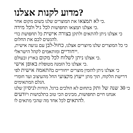
מדוע לקנות אצלנו?
לא תמצאו
את המוצרים שלנו בשום מקום אחר.
כי
כל גיל
כל מידה
.
כי אצלנו תמצאו תחפושות ל
ול
בצורה אישית
כי אצלנו ניתן להתאים ולתקן
כל תחפושת כדי
להגשים לכם את החלום.
כחול-לבן
כי כל המוצרים שלנו מיוצרים אצלנו,
עם נגיעה אישית,
ייחודיים
ומותאמים לקהל הישראלי.
ניתן לשלוח לכל מקום
בארץ ובעולם.
כי אצלנו
באופן אישי
.
כי אצלנו כל הזמנה מטופלת
התאמה אישית
כי אצלנו ניתן להזמין מוצרים ייחודיים ב
לפי
ייעוץ מקצועי
דרישת הלקוח, תוך מתן
החל מהעיצוב ועד חומרי
הגלם המתאימים.
30 שנה של ותק
ניסיון
כי
בתחום לא הולכים ברגל, הודות ל
שלנו
יודעים
אנחנו חיים תחפושות, מבינים הכי טוב בתלבושות ו
להתאים
לכל אחד מה שהכי מתאים לו.