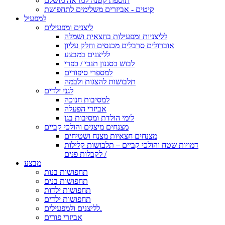
תוספת קטנה למראה מושלם
קיטים - אביזרים משלימים לתחפושת
למפעיל
ליצנים ומפעילים
לליצניות ומפעילות בחצאית ושמלה
אוברולים סרבלים מכנסים וחלק עליון
לליצנים במבצע
לבוש בסגנון תנכי / כפרי
למספרי סיפורים
תלבושות להצגות ולבמה
לגני ילדים
למסיבות חנוכה
אביזרי הפעלה
לימי הולדת ומסיבות בגן
מצנחים מיצגים והולכי קביים
מצנחים חצאיות מצנח ושטיחים
דמויות שטח והולכי קביים – תלבושות קלילות
לקבלות פנים /
מבצע
תחפושות בנות
תחפושות בנים
תחפושות ילדות
תחפושות ילדים
לליצנים ולמפעילים.
אביזרי פורים