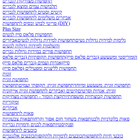
תחפושות מצחיקות לגברים
תלבושות עמים ומוצא לגברים
קיטים וסטים לתחפושות לגברים
אביזרים משלימים לתחפושות לגברים
פריטי לבוש ובסיס לתחפושות (DIY)
Plus Size
תחפושות פלאס סייז לנשים
גלימות למידות גדולות נשים
תחפושות למידות גדולות לנשים
אביזרים
והשלמות למידות גדולות לנשים
תחפושות פורים במידות גדולות גברים
הומוריסטי ומשעשע (גברים פלאס סייז)
תחפושות תקופתיות (גברים פלאס
סייז)
אגדות ועמים (גברים פלאס סייז)
תחפושות לליצנים ומפעילים (פלאס סייז)
זוגות
תחפושת זוגית
תחפושת זוגית: משעשע ומיוחד
תחפושת זוגית: תקופתי ועמים
תחפושת
זוגית: אגדות וסרטים
קיטים ואביזרים לתחפושת זוגית אייקונית
תחפושות קבוצתיות ומשפחתיות
קצת הומור - תחפושות מצחיקות
ומקוריות
אביזרים
פאות לתחפושות
פאות בלונדניות ולבנות
פאות בשחור חום אפור וקרחות
פאות צבעוניות
ופנקיסטיות
פאות לבנים ודמויות גבריות
כובעים לתחפושות
כובעי חיות לתחפושות
כובעים לדמויות ולתקופות
כובעים אלגנטיים