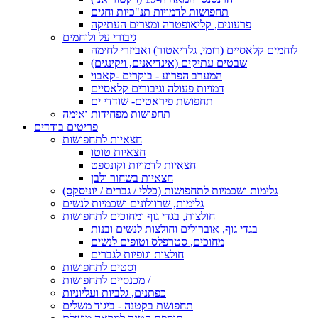
תחפושות לדמויות תנ"כיות וחגים
פרעונים, קליאופטרה ומצרים העתיקה
גיבורי על ולוחמים
לוחמים קלאסיים (רומי, גלדיאטור) ואביזרי לחימה
שבטים עתיקים (אינדיאנים, ויקינגים)
המערב הפרוע - בוקרים -קאבוי
דמויות פעולה וגיבורים קלאסיים
תחפושת פיראטים- שודדי ים
תחפושות מפחידות ואימה
פריטים בודדים
חצאיות לתחפושות
חצאיות טוטו
חצאיות לדמויות וקונספט
חצאיות בשחור ולבן
גלימות ושכמיות לתחפושות (כללי / גברים / יוניסקס)
גלימות, שרוולונים ושכמיות לנשים
חולצות, בגדי גוף ומחוכים לתחפושות
בגדי גוף, אוברולים וחולצות לנשים ובנות
מחוכים, סטרפלס וטופים לנשים
חולצות וגופיות לגברים
וסטים לתחפושות
מכנסיים לתחפושות /
כפתנים, גלביות ועליוניות
תחפושת בקטנה - ביגוד משלים