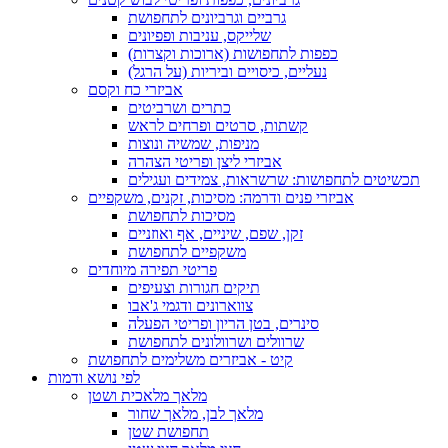
גרביים וגרביונים לתחפושת
שלייקס, עניבות ופפיונים
כפפות לתחפושות (ארוכות וקצרות)
נעליים, כיסויים וביריות (על הרגל)
אביזרי כח וקסם
כתרים ושרביטים
קשתות, סרטים ופרחים לראש
מניפות, שמשיה ונוצות
אביזרי ליצן ופריטי הצהרה
תכשיטים לתחפושות: שרשראות, צמידים ועגילים
אביזרי פנים ודרמה: מסיכות, זקנים, משקפיים
מסיכות לתחפושת
זקן, שפם, שיניים, אף ואוזניים
משקפיים לתחפושת
פריטי תפירה מיוחדים
תיקים חגורות וצעיפים
צווארונים ודגמי ג'אבו
סינרים, בטן הריון ופריטי הפעלה
שרוולים ושרוולונים לתחפושת
קיט - אביזרים משלימים לתחפושת
לפי נושא ודמות
מלאך מלאכית ושטן
מלאך לבן, מלאך שחור
תחפושת שטן