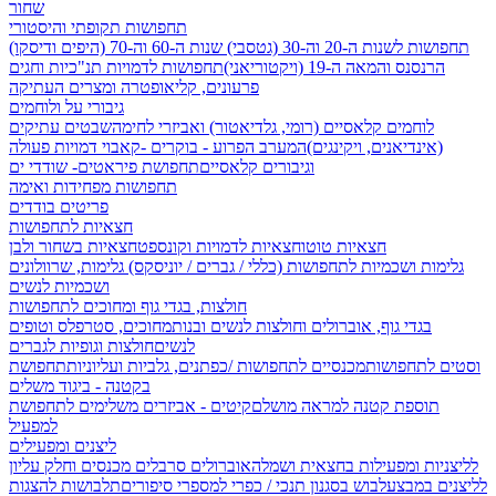
שחור
תחפושות תקופתי והיסטורי
תחפושות לשנות ה-20 וה-30 (גטסבי)
שנות ה-60 וה-70 (היפים ודיסקו)
הרנסנס והמאה ה-19 (ויקטוריאני)
תחפושות לדמויות תנ"כיות וחגים
פרעונים, קליאופטרה ומצרים העתיקה
גיבורי על ולוחמים
לוחמים קלאסיים (רומי, גלדיאטור) ואביזרי לחימה
שבטים עתיקים
(אינדיאנים, ויקינגים)
המערב הפרוע - בוקרים -קאבוי
דמויות פעולה
וגיבורים קלאסיים
תחפושת פיראטים- שודדי ים
תחפושות מפחידות ואימה
פריטים בודדים
חצאיות לתחפושות
חצאיות טוטו
חצאיות לדמויות וקונספט
חצאיות בשחור ולבן
גלימות ושכמיות לתחפושות (כללי / גברים / יוניסקס)
גלימות, שרוולונים
ושכמיות לנשים
חולצות, בגדי גוף ומחוכים לתחפושות
בגדי גוף, אוברולים וחולצות לנשים ובנות
מחוכים, סטרפלס וטופים
לנשים
חולצות וגופיות לגברים
וסטים לתחפושות
מכנסיים לתחפושות /
כפתנים, גלביות ועליוניות
תחפושת
בקטנה - ביגוד משלים
תוספת קטנה למראה מושלם
קיטים - אביזרים משלימים לתחפושת
למפעיל
ליצנים ומפעילים
לליצניות ומפעילות בחצאית ושמלה
אוברולים סרבלים מכנסים וחלק עליון
לליצנים במבצע
לבוש בסגנון תנכי / כפרי
למספרי סיפורים
תלבושות להצגות