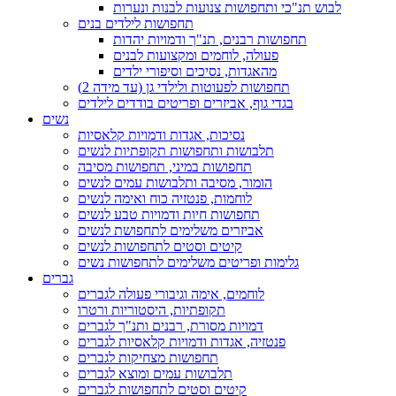
לבוש תנ"כי ותחפושות צנועות לבנות ונערות
תחפושות לילדים בנים
תחפושות רבנים, תנ"ך ודמויות יהדות
פעולה, לוחמים ומקצועות לבנים
מהאגדות, נסיכים וסיפורי ילדים
תחפושות לפעוטות ולילדי גן (עד מידה 2)
בגדי גוף, אביזרים ופריטים בודדים לילדים
נשים
נסיכות, אגדות ודמויות קלאסיות
תלבושות ותחפושות תקופתיות לנשים
תחפושות במיני, תחפושות מסיבה
הומור, מסיבה ותלבושות עמים לנשים
לוחמות, פנטזיה כוח ואימה לנשים
תחפושות חיות ודמויות טבע לנשים
אביזרים משלימים לתחפושת לנשים
קיטים וסטים לתחפושות לנשים
גלימות ופריטים משלימים לתחפושות נשים
גברים
לוחמים, אימה וגיבורי פעולה לגברים
תקופתיות, היסטוריות ורטרו
דמויות מסורת, רבנים ותנ"ך לגברים
פנטזיה, אגדות ודמויות קלאסיות לגברים
תחפושות מצחיקות לגברים
תלבושות עמים ומוצא לגברים
קיטים וסטים לתחפושות לגברים