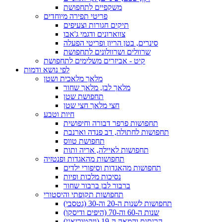
משקפיים לתחפושת
פריטי תפירה מיוחדים
תיקים חגורות וצעיפים
צווארונים ודגמי ג'אבו
סינרים, בטן הריון ופריטי הפעלה
שרוולים ושרוולונים לתחפושת
קיט - אביזרים משלימים לתחפושת
לפי נושא ודמות
מלאך מלאכית ושטן
מלאך לבן, מלאך שחור
תחפושת שטן
חצי מלאך חצי שטן
חיות וטבע
תחפושות פרפר דבורה וחיפושית
תחפושות לחתולה, דב פנדה וארנבת
תחפושת טווס
תחפושות לאיילה, אריה ותות
תחפושות מהאגדות ופנטזיה
תחפושות מהאגדות וסיפורי ילדים
נסיכות מלכות ופיות
ברבור לבן ברבור שחור
תחפושות תקופתי והיסטורי
תחפושות לשנות ה-20 וה-30 (גטסבי)
שנות ה-60 וה-70 (היפים ודיסקו)
הרנסנס והמאה ה-19 (ויקטוריאני)