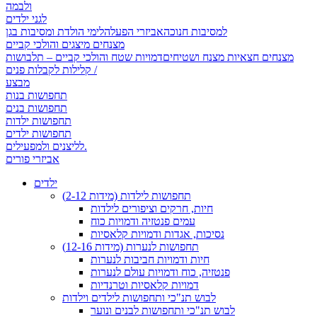
ולבמה
לגני ילדים
למסיבות חנוכה
אביזרי הפעלה
לימי הולדת ומסיבות בגן
מצנחים מיצגים והולכי קביים
מצנחים חצאיות מצנח ושטיחים
דמויות שטח והולכי קביים – תלבושות
קלילות לקבלות פנים /
מבצע
תחפושות בנות
תחפושות בנים
תחפושות ילדות
תחפושות ילדים
לליצנים ולמפעילים.
אביזרי פורים
ילדים
תחפושות לילדות (מידות 2-12)
חיות, חרקים וציפורים לילדות
עמים פנטזיה ודמויות כוח
נסיכות, אגדות ודמויות קלאסיות
תחפושות לנערות (מידות 12-16)
חיות ודמויות חביבות לנערות
פנטזיה, כוח ודמויות עולם לנערות
דמויות קלאסיות וטרנדיות
לבוש תנ"כי ותחפושות לילדים וילדות
לבוש תנ"כי ותחפושות לבנים ונוער