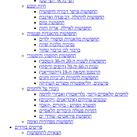
חצי מלאך חצי שטן
חיות וטבע
תחפושות פרפר דבורה וחיפושית
תחפושות לחתולה, דב פנדה וארנבת
תחפושת טווס
תחפושות לאיילה, אריה ותות
תחפושות מהאגדות ופנטזיה
תחפושות מהאגדות וסיפורי ילדים
נסיכות מלכות ופיות
ברבור לבן ברבור שחור
תחפושות תקופתי והיסטורי
תחפושות לשנות ה-20 וה-30 (גטסבי)
שנות ה-60 וה-70 (היפים ודיסקו)
הרנסנס והמאה ה-19 (ויקטוריאני)
תחפושות לדמויות תנ"כיות וחגים
פרעונים, קליאופטרה ומצרים העתיקה
גיבורי על ולוחמים
לוחמים קלאסיים (רומי, גלדיאטור) ואביזרי לחימה
שבטים עתיקים (אינדיאנים, ויקינגים)
המערב הפרוע - בוקרים -קאבוי
דמויות פעולה וגיבורים קלאסיים
תחפושת פיראטים- שודדי ים
תחפושות מפחידות ואימה
פריטים בודדים
חצאיות לתחפושות