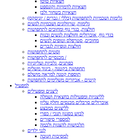
חצאיות טוטו
חצאיות לדמויות וקונספט
חצאיות בשחור ולבן
גלימות ושכמיות לתחפושות (כללי / גברים / יוניסקס)
גלימות, שרוולונים ושכמיות לנשים
חולצות, בגדי גוף ומחוכים לתחפושות
בגדי גוף, אוברולים וחולצות לנשים ובנות
מחוכים, סטרפלס וטופים לנשים
חולצות וגופיות לגברים
וסטים לתחפושות
מכנסיים לתחפושות /
כפתנים, גלביות ועליוניות
תחפושת בקטנה - ביגוד משלים
תוספת קטנה למראה מושלם
קיטים - אביזרים משלימים לתחפושת
למפעיל
ליצנים ומפעילים
לליצניות ומפעילות בחצאית ושמלה
אוברולים סרבלים מכנסים וחלק עליון
לליצנים במבצע
לבוש בסגנון תנכי / כפרי
למספרי סיפורים
תלבושות להצגות ולבמה
לגני ילדים
למסיבות חנוכה