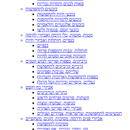
פאות לבנים ודמויות גבריות
כובעים לתחפושות
כובעי חיות לתחפושות
כובעים לדמויות ולתקופות
כובעים אלגנטיים וקלאסיים
כובעי קסם, פנטזיה וליצן
מטות, מוטות, כלי דרמה ואביזרי לחימה
כנפיים, חותלות ואביזרי חיות
כנפיים
חותלות, זנבות ותוספות פרווה
קשתות אוזניים וסטים לחיות
גרביונים, כפפות ופריטי לבוש קטנים
גרביים וגרביונים לתחפושת
שלייקס, עניבות ופפיונים
כפפות לתחפושות (ארוכות וקצרות)
נעליים, כיסויים וביריות (על הרגל)
אביזרי כח וקסם
כתרים ושרביטים
קשתות, סרטים ופרחים לראש
מניפות, שמשיה ונוצות
אביזרי ליצן ופריטי הצהרה
תכשיטים לתחפושות: שרשראות, צמידים ועגילים
אביזרי פנים ודרמה: מסיכות, זקנים, משקפיים
מסיכות לתחפושת
זקן, שפם, שיניים, אף ואוזניים