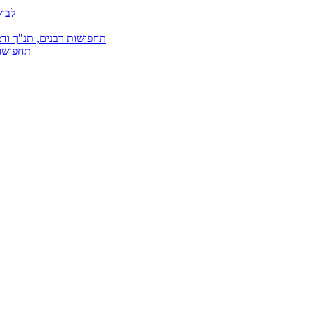
לבוש
תחפושות רבנים, תנ"ך ודמ
תחפושות 