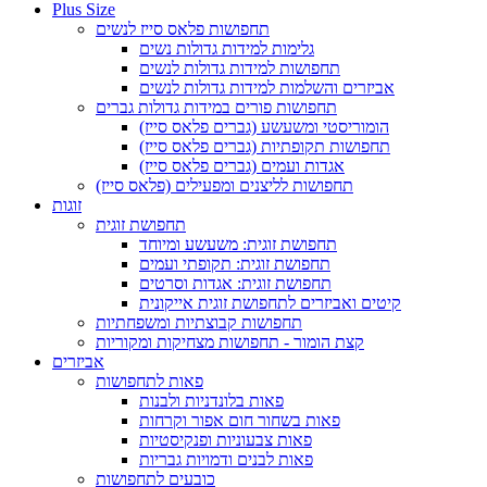
Plus Size
תחפושות פלאס סייז לנשים
גלימות למידות גדולות נשים
תחפושות למידות גדולות לנשים
אביזרים והשלמות למידות גדולות לנשים
תחפושות פורים במידות גדולות גברים
הומוריסטי ומשעשע (גברים פלאס סייז)
תחפושות תקופתיות (גברים פלאס סייז)
אגדות ועמים (גברים פלאס סייז)
תחפושות לליצנים ומפעילים (פלאס סייז)
זוגות
תחפושת זוגית
תחפושת זוגית: משעשע ומיוחד
תחפושת זוגית: תקופתי ועמים
תחפושת זוגית: אגדות וסרטים
קיטים ואביזרים לתחפושת זוגית אייקונית
תחפושות קבוצתיות ומשפחתיות
קצת הומור - תחפושות מצחיקות ומקוריות
אביזרים
פאות לתחפושות
פאות בלונדניות ולבנות
פאות בשחור חום אפור וקרחות
פאות צבעוניות ופנקיסטיות
פאות לבנים ודמויות גבריות
כובעים לתחפושות