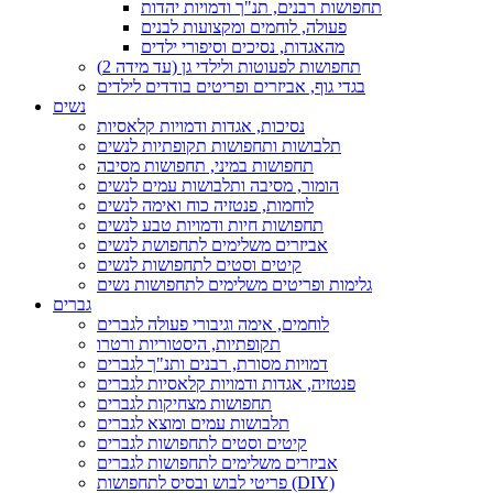
תחפושות רבנים, תנ"ך ודמויות יהדות
פעולה, לוחמים ומקצועות לבנים
מהאגדות, נסיכים וסיפורי ילדים
תחפושות לפעוטות ולילדי גן (עד מידה 2)
בגדי גוף, אביזרים ופריטים בודדים לילדים
נשים
נסיכות, אגדות ודמויות קלאסיות
תלבושות ותחפושות תקופתיות לנשים
תחפושות במיני, תחפושות מסיבה
הומור, מסיבה ותלבושות עמים לנשים
לוחמות, פנטזיה כוח ואימה לנשים
תחפושות חיות ודמויות טבע לנשים
אביזרים משלימים לתחפושת לנשים
קיטים וסטים לתחפושות לנשים
גלימות ופריטים משלימים לתחפושות נשים
גברים
לוחמים, אימה וגיבורי פעולה לגברים
תקופתיות, היסטוריות ורטרו
דמויות מסורת, רבנים ותנ"ך לגברים
פנטזיה, אגדות ודמויות קלאסיות לגברים
תחפושות מצחיקות לגברים
תלבושות עמים ומוצא לגברים
קיטים וסטים לתחפושות לגברים
אביזרים משלימים לתחפושות לגברים
פריטי לבוש ובסיס לתחפושות (DIY)