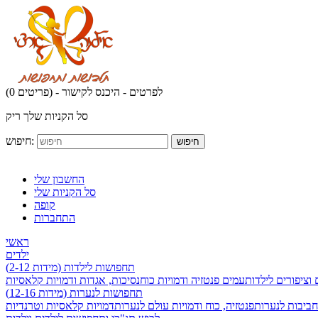
לפרטים - היכנס לקישור
(0 פריטים) -
סל הקניות שלך ריק
חיפוש:
חיפוש
החשבון שלי
סל הקניות שלי
קופה
התחברות
ראשי
ילדים
תחפושות לילדות (מידות 2-12)
 וציפורים לילדות
עמים פנטזיה ודמויות כוח
נסיכות, אגדות ודמויות קלאסיות
תחפושות לנערות (מידות 12-16)
חביבות לנערות
פנטזיה, כוח ודמויות עולם לנערות
דמויות קלאסיות וטרנדיות