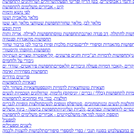
 ודגמי ג'אבו
סינרים, בטן הריון ופריטי הפעלה
שרוולים ושרוולונים לתחפושת
קיט - אביזרים משלימים לתחפושת
לפי נושא ודמות
מלאך מלאכית ושטן
מלאך לבן, מלאך שחור
תחפושת שטן
חצי מלאך חצי שטן
חיות וטבע
שות לחתולה, דב פנדה וארנבת
תחפושת טווס
תחפושות לאיילה, אריה ותות
תחפושות מהאגדות ופנטזיה
פושות מהאגדות וסיפורי ילדים
נסיכות מלכות ופיות
ברבור לבן ברבור שחור
תחפושות תקופתי והיסטורי
תחפושות לדמויות תנ"כיות וחגים
פרעונים, קליאופטרה ומצרים העתיקה
גיבורי על ולוחמים
קרים -קאבוי
דמויות פעולה וגיבורים קלאסיים
תחפושת פיראטים- שודדי ים
תחפושות מפחידות ואימה
פריטים בודדים
חצאיות לתחפושות
חצאיות טוטו
חצאיות לדמויות וקונספט
חצאיות בשחור ולבן
יות לתחפושות (כללי / גברים / יוניסקס)
גלימות, שרוולונים ושכמיות לנשים
חולצות, בגדי גוף ומחוכים לתחפושות
וחולצות לנשים ובנות
מחוכים, סטרפלס וטופים לנשים
חולצות וגופיות לגברים
סיים לתחפושות /
כפתנים, גלביות ועליוניות
תחפושת בקטנה - ביגוד משלים
תוספת קטנה למראה מושלם
קיטים - אביזרים משלימים לתחפושת
למפעיל
ליצנים ומפעילים
ים במבצע
לבוש בסגנון תנכי / כפרי
למספרי סיפורים
תלבושות להצגות ולבמה