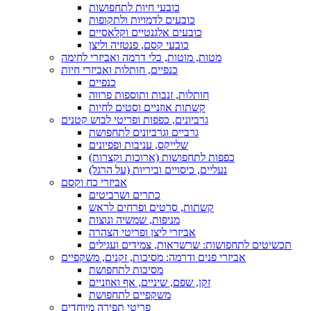
כובעי חיות לתחפושות
כובעים לדמויות ולתקופות
כובעים אלגנטיים וקלאסיים
כובעי קסם, פנטזיה וליצן
מטות, מוטות, כלי דרמה ואביזרי לחימה
כנפיים, חותלות ואביזרי חיות
כנפיים
חותלות, זנבות ותוספות פרווה
קשתות אוזניים וסטים לחיות
גרביונים, כפפות ופריטי לבוש קטנים
גרביים וגרביונים לתחפושת
שלייקס, עניבות ופפיונים
כפפות לתחפושות (ארוכות וקצרות)
נעליים, כיסויים וביריות (על הרגל)
אביזרי כח וקסם
כתרים ושרביטים
קשתות, סרטים ופרחים לראש
מניפות, שמשיה ונוצות
אביזרי ליצן ופריטי הצהרה
תכשיטים לתחפושות: שרשראות, צמידים ועגילים
אביזרי פנים ודרמה: מסיכות, זקנים, משקפיים
מסיכות לתחפושת
זקן, שפם, שיניים, אף ואוזניים
משקפיים לתחפושת
פריטי תפירה מיוחדים