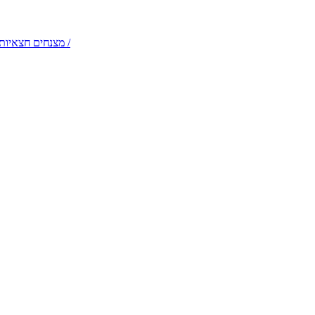
דמויות שטח והולכי קביים – תלבושות קלילות לקבלות פנים /
מצנחים חצאיות