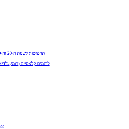
תחפושות לשנות ה-20 וה-30 (גטסבי)
לוחמים קלאסיים (רומי, גלדיא
לל