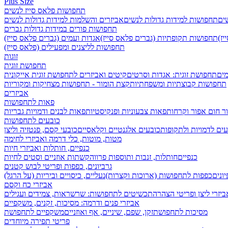
Plus Size
תחפושות פלאס סייז לנשים
שים
תחפושות למידות גדולות לנשים
אביזרים והשלמות למידות גדולות לנשים
תחפושות פורים במידות גדולות גברים
ז)
תחפושות תקופתיות (גברים פלאס סייז)
אגדות ועמים (גברים פלאס סייז)
תחפושות לליצנים ומפעילים (פלאס סייז)
זוגות
תחפושת זוגית
מים
תחפושת זוגית: אגדות וסרטים
קיטים ואביזרים לתחפושת זוגית אייקונית
תחפושות קבוצתיות ומשפחתיות
קצת הומור - תחפושות מצחיקות ומקוריות
אביזרים
פאות לתחפושות
ר חום אפור וקרחות
פאות צבעוניות ופנקיסטיות
פאות לבנים ודמויות גבריות
כובעים לתחפושות
ים לדמויות ולתקופות
כובעים אלגנטיים וקלאסיים
כובעי קסם, פנטזיה וליצן
מטות, מוטות, כלי דרמה ואביזרי לחימה
כנפיים, חותלות ואביזרי חיות
כנפיים
חותלות, זנבות ותוספות פרווה
קשתות אוזניים וסטים לחיות
גרביונים, כפפות ופריטי לבוש קטנים
ונים
כפפות לתחפושות (ארוכות וקצרות)
נעליים, כיסויים וביריות (על הרגל)
אביזרי כח וקסם
ביזרי ליצן ופריטי הצהרה
תכשיטים לתחפושות: שרשראות, צמידים ועגילים
אביזרי פנים ודרמה: מסיכות, זקנים, משקפיים
מסיכות לתחפושת
זקן, שפם, שיניים, אף ואוזניים
משקפיים לתחפושת
פריטי תפירה מיוחדים