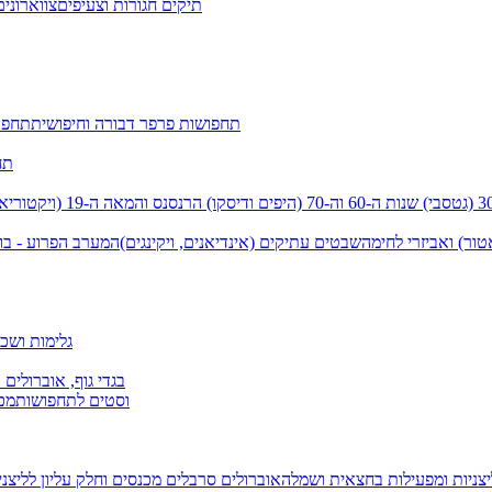
תיקים חגורות וצעיפים
צווארונים
תחפושות פרפר דבורה וחיפושית
תחפו
תח
שנות ה-60 וה-70 (היפים ודיסקו)
הרנסנס והמאה ה-19 (ויקטוריאני)
טור) ואביזרי לחימה
שבטים עתיקים (אינדיאנים, ויקינגים)
המערב הפרוע - בו
גלימות ושכמ
בגדי גוף, אוברולים 
וסטים לתחפושות
מכנ
יצניות ומפעילות בחצאית ושמלה
אוברולים סרבלים מכנסים וחלק עליון
לליצנ