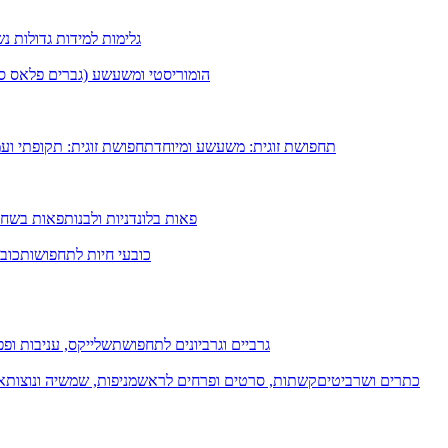
גלימות למידות גדולות נ
הומוריסטי ומשעשע (גברים פלאס סיי
תחפושת זוגית: משעשע ומיוחד
תחפושת זוגית: תקופתי וע
פאות בלונדניות ולבנות
פאות בשחו
כובעי חיות לתחפושות
כובע
גרביים וגרביונים לתחפושת
שלייקס, עניבות ופפי
כתרים ושרביטים
קשתות, סרטים ופרחים לראש
מניפות, שמשיה ונוצות
א