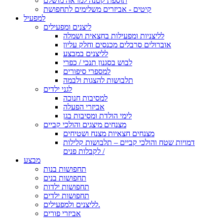
תוספת קטנה למראה מושלם
קיטים - אביזרים משלימים לתחפושת
למפעיל
ליצנים ומפעילים
לליצניות ומפעילות בחצאית ושמלה
אוברולים סרבלים מכנסים וחלק עליון
לליצנים במבצע
לבוש בסגנון תנכי / כפרי
למספרי סיפורים
תלבושות להצגות ולבמה
לגני ילדים
למסיבות חנוכה
אביזרי הפעלה
לימי הולדת ומסיבות בגן
מצנחים מיצגים והולכי קביים
מצנחים חצאיות מצנח ושטיחים
דמויות שטח והולכי קביים – תלבושות קלילות
לקבלות פנים /
מבצע
תחפושות בנות
תחפושות בנים
תחפושות ילדות
תחפושות ילדים
לליצנים ולמפעילים.
אביזרי פורים