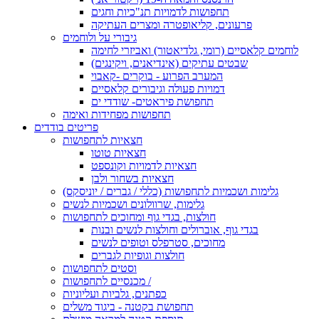
תחפושות לדמויות תנ"כיות וחגים
פרעונים, קליאופטרה ומצרים העתיקה
גיבורי על ולוחמים
לוחמים קלאסיים (רומי, גלדיאטור) ואביזרי לחימה
שבטים עתיקים (אינדיאנים, ויקינגים)
המערב הפרוע - בוקרים -קאבוי
דמויות פעולה וגיבורים קלאסיים
תחפושת פיראטים- שודדי ים
תחפושות מפחידות ואימה
פריטים בודדים
חצאיות לתחפושות
חצאיות טוטו
חצאיות לדמויות וקונספט
חצאיות בשחור ולבן
גלימות ושכמיות לתחפושות (כללי / גברים / יוניסקס)
גלימות, שרוולונים ושכמיות לנשים
חולצות, בגדי גוף ומחוכים לתחפושות
בגדי גוף, אוברולים וחולצות לנשים ובנות
מחוכים, סטרפלס וטופים לנשים
חולצות וגופיות לגברים
וסטים לתחפושות
מכנסיים לתחפושות /
כפתנים, גלביות ועליוניות
תחפושת בקטנה - ביגוד משלים