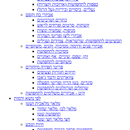
כפפות לתחפושות (ארוכות וקצרות)
נעליים, כיסויים וביריות (על הרגל)
אביזרי כח וקסם
כתרים ושרביטים
קשתות, סרטים ופרחים לראש
מניפות, שמשיה ונוצות
אביזרי ליצן ופריטי הצהרה
תכשיטים לתחפושות: שרשראות, צמידים ועגילים
אביזרי פנים ודרמה: מסיכות, זקנים, משקפיים
מסיכות לתחפושת
זקן, שפם, שיניים, אף ואוזניים
משקפיים לתחפושת
פריטי תפירה מיוחדים
תיקים חגורות וצעיפים
צווארונים ודגמי ג'אבו
סינרים, בטן הריון ופריטי הפעלה
שרוולים ושרוולונים לתחפושת
קיט - אביזרים משלימים לתחפושת
לפי נושא ודמות
מלאך מלאכית ושטן
מלאך לבן, מלאך שחור
תחפושת שטן
חצי מלאך חצי שטן
חיות וטבע
תחפושות פרפר דבורה וחיפושית