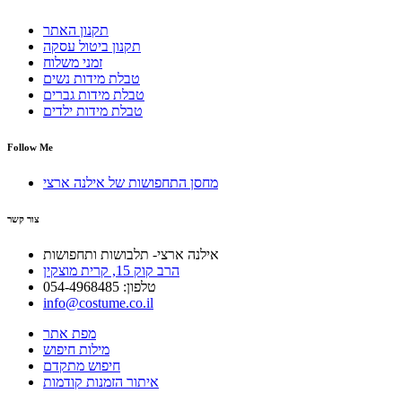
תקנון האתר
תקנון ביטול עסקה
זמני משלוח
טבלת מידות נשים
טבלת מידות גברים
טבלת מידות ילדים
Follow Me
מחסן התחפושות של אילנה ארצי
צור קשר
אילנה ארצי- תלבושות ותחפושות
הרב קוק 15, קרית מוצקין
טלפון: 054-4968485
info@costume.co.il
מפת אתר
מילות חיפוש
חיפוש מתקדם
איתור הזמנות קודמות