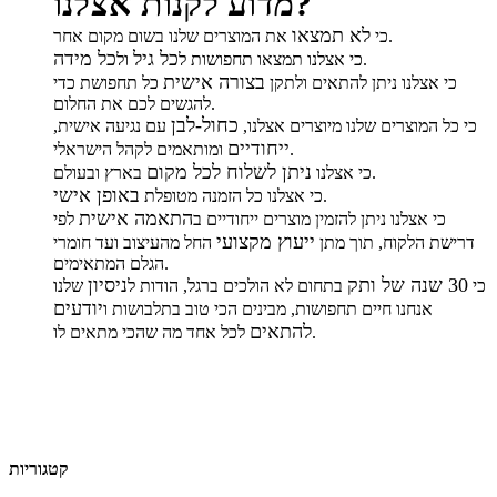
מדוע לקנות אצלנו?
לא תמצאו
את המוצרים שלנו בשום מקום אחר.
כי
כל גיל
כל מידה
.
כי אצלנו תמצאו תחפושות ל
ול
בצורה אישית
כי אצלנו ניתן להתאים ולתקן
כל תחפושת כדי
להגשים לכם את החלום.
כחול-לבן
כי כל המוצרים שלנו מיוצרים אצלנו,
עם נגיעה אישית,
ייחודיים
ומותאמים לקהל הישראלי.
ניתן לשלוח לכל מקום
בארץ ובעולם.
כי אצלנו
באופן אישי
.
כי אצלנו כל הזמנה מטופלת
התאמה אישית
כי אצלנו ניתן להזמין מוצרים ייחודיים ב
לפי
ייעוץ מקצועי
דרישת הלקוח, תוך מתן
החל מהעיצוב ועד חומרי
הגלם המתאימים.
30 שנה של ותק
ניסיון
כי
בתחום לא הולכים ברגל, הודות ל
שלנו
יודעים
אנחנו חיים תחפושות, מבינים הכי טוב בתלבושות ו
להתאים
לכל אחד מה שהכי מתאים לו.
קטגוריות