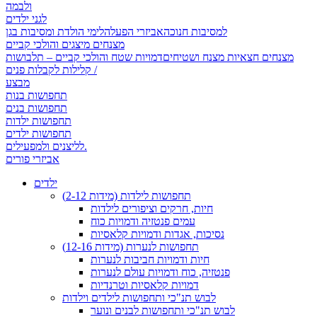
ולבמה
לגני ילדים
למסיבות חנוכה
אביזרי הפעלה
לימי הולדת ומסיבות בגן
מצנחים מיצגים והולכי קביים
מצנחים חצאיות מצנח ושטיחים
דמויות שטח והולכי קביים – תלבושות
קלילות לקבלות פנים /
מבצע
תחפושות בנות
תחפושות בנים
תחפושות ילדות
תחפושות ילדים
לליצנים ולמפעילים.
אביזרי פורים
ילדים
תחפושות לילדות (מידות 2-12)
חיות, חרקים וציפורים לילדות
עמים פנטזיה ודמויות כוח
נסיכות, אגדות ודמויות קלאסיות
תחפושות לנערות (מידות 12-16)
חיות ודמויות חביבות לנערות
פנטזיה, כוח ודמויות עולם לנערות
דמויות קלאסיות וטרנדיות
לבוש תנ"כי ותחפושות לילדים וילדות
לבוש תנ"כי ותחפושות לבנים ונוער