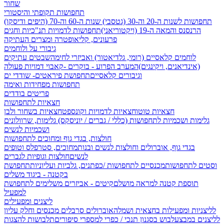
שחור
תחפושות תקופתי והיסטורי
תחפושות לשנות ה-20 וה-30 (גטסבי)
שנות ה-60 וה-70 (היפים ודיסקו)
הרנסנס והמאה ה-19 (ויקטוריאני)
תחפושות לדמויות תנ"כיות וחגים
פרעונים, קליאופטרה ומצרים העתיקה
גיבורי על ולוחמים
לוחמים קלאסיים (רומי, גלדיאטור) ואביזרי לחימה
שבטים עתיקים
(אינדיאנים, ויקינגים)
המערב הפרוע - בוקרים -קאבוי
דמויות פעולה
וגיבורים קלאסיים
תחפושת פיראטים- שודדי ים
תחפושות מפחידות ואימה
פריטים בודדים
חצאיות לתחפושות
חצאיות טוטו
חצאיות לדמויות וקונספט
חצאיות בשחור ולבן
גלימות ושכמיות לתחפושות (כללי / גברים / יוניסקס)
גלימות, שרוולונים
ושכמיות לנשים
חולצות, בגדי גוף ומחוכים לתחפושות
בגדי גוף, אוברולים וחולצות לנשים ובנות
מחוכים, סטרפלס וטופים
לנשים
חולצות וגופיות לגברים
וסטים לתחפושות
מכנסיים לתחפושות /
כפתנים, גלביות ועליוניות
תחפושת
בקטנה - ביגוד משלים
תוספת קטנה למראה מושלם
קיטים - אביזרים משלימים לתחפושת
למפעיל
ליצנים ומפעילים
לליצניות ומפעילות בחצאית ושמלה
אוברולים סרבלים מכנסים וחלק עליון
לליצנים במבצע
לבוש בסגנון תנכי / כפרי
למספרי סיפורים
תלבושות להצגות