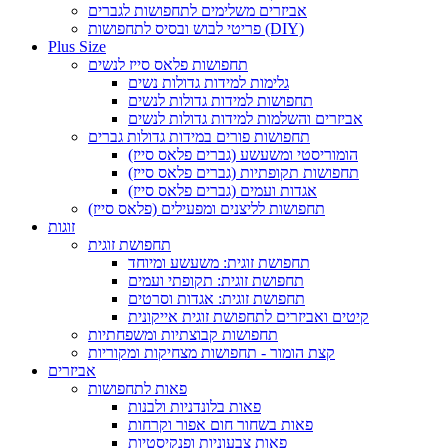
אביזרים משלימים לתחפושות לגברים
פריטי לבוש ובסיס לתחפושות (DIY)
Plus Size
תחפושות פלאס סייז לנשים
גלימות למידות גדולות נשים
תחפושות למידות גדולות לנשים
אביזרים והשלמות למידות גדולות לנשים
תחפושות פורים במידות גדולות גברים
הומוריסטי ומשעשע (גברים פלאס סייז)
תחפושות תקופתיות (גברים פלאס סייז)
אגדות ועמים (גברים פלאס סייז)
תחפושות לליצנים ומפעילים (פלאס סייז)
זוגות
תחפושת זוגית
תחפושת זוגית: משעשע ומיוחד
תחפושת זוגית: תקופתי ועמים
תחפושת זוגית: אגדות וסרטים
קיטים ואביזרים לתחפושת זוגית אייקונית
תחפושות קבוצתיות ומשפחתיות
קצת הומור - תחפושות מצחיקות ומקוריות
אביזרים
פאות לתחפושות
פאות בלונדניות ולבנות
פאות בשחור חום אפור וקרחות
פאות צבעוניות ופנקיסטיות