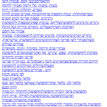
וקלאסיים
כובעי קסם, פנטזיה וליצן
מטות, מוטות, כלי דרמה ואביזרי לחימה
כנפיים, חותלות ואביזרי חיות
כנפיים
חותלות, זנבות ותוספות פרווה
קשתות אוזניים וסטים לחיות
גרביונים, כפפות ופריטי לבוש קטנים
גרביים וגרביונים לתחפושת
שלייקס, עניבות ופפיונים
כפפות לתחפושות
(ארוכות וקצרות)
נעליים, כיסויים וביריות (על הרגל)
אביזרי כח וקסם
כתרים ושרביטים
קשתות, סרטים ופרחים לראש
מניפות, שמשיה
ונוצות
אביזרי ליצן ופריטי הצהרה
תכשיטים לתחפושות: שרשראות,
צמידים ועגילים
אביזרי פנים ודרמה: מסיכות, זקנים, משקפיים
מסיכות לתחפושת
זקן, שפם, שיניים, אף ואוזניים
משקפיים לתחפושת
פריטי תפירה מיוחדים
תיקים חגורות וצעיפים
צווארונים ודגמי ג'אבו
סינרים, בטן הריון ופריטי
הפעלה
שרוולים ושרוולונים לתחפושת
קיט - אביזרים משלימים לתחפושת
לפי נושא ודמות
מלאך מלאכית ושטן
מלאך לבן, מלאך שחור
תחפושת שטן
חצי מלאך חצי שטן
חיות וטבע
תחפושות פרפר דבורה וחיפושית
תחפושות לחתולה, דב פנדה
וארנבת
תחפושת טווס
תחפושות לאיילה, אריה ותות
תחפושות מהאגדות ופנטזיה
תחפושות מהאגדות וסיפורי ילדים
נסיכות מלכות ופיות
ברבור לבן ברבור