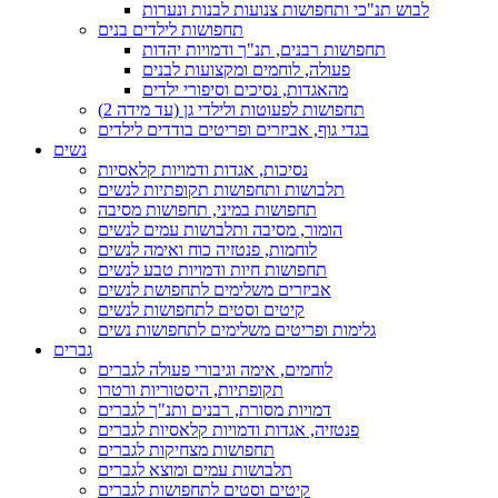
לבוש תנ"כי ותחפושות צנועות לבנות ונערות
תחפושות לילדים בנים
תחפושות רבנים, תנ"ך ודמויות יהדות
פעולה, לוחמים ומקצועות לבנים
מהאגדות, נסיכים וסיפורי ילדים
תחפושות לפעוטות ולילדי גן (עד מידה 2)
בגדי גוף, אביזרים ופריטים בודדים לילדים
נשים
נסיכות, אגדות ודמויות קלאסיות
תלבושות ותחפושות תקופתיות לנשים
תחפושות במיני, תחפושות מסיבה
הומור, מסיבה ותלבושות עמים לנשים
לוחמות, פנטזיה כוח ואימה לנשים
תחפושות חיות ודמויות טבע לנשים
אביזרים משלימים לתחפושת לנשים
קיטים וסטים לתחפושות לנשים
גלימות ופריטים משלימים לתחפושות נשים
גברים
לוחמים, אימה וגיבורי פעולה לגברים
תקופתיות, היסטוריות ורטרו
דמויות מסורת, רבנים ותנ"ך לגברים
פנטזיה, אגדות ודמויות קלאסיות לגברים
תחפושות מצחיקות לגברים
תלבושות עמים ומוצא לגברים
קיטים וסטים לתחפושות לגברים