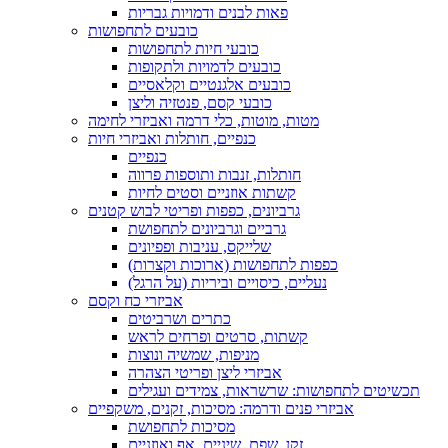
פאות לבנים ודמויות גבריות
כובעים לתחפושות
כובעי חיות לתחפושות
כובעים לדמויות ולתקופות
כובעים אלגנטיים וקלאסיים
כובעי קסם, פנטזיה וליצן
מטות, מוטות, כלי דרמה ואביזרי לחימה
כנפיים, חותלות ואביזרי חיות
כנפיים
חותלות, זנבות ותוספות פרווה
קשתות אוזניים וסטים לחיות
גרביונים, כפפות ופריטי לבוש קטנים
גרביים וגרביונים לתחפושת
שלייקס, עניבות ופפיונים
כפפות לתחפושות (ארוכות וקצרות)
נעליים, כיסויים וביריות (על הרגל)
אביזרי כח וקסם
כתרים ושרביטים
קשתות, סרטים ופרחים לראש
מניפות, שמשיה ונוצות
אביזרי ליצן ופריטי הצהרה
תכשיטים לתחפושות: שרשראות, צמידים ועגילים
אביזרי פנים ודרמה: מסיכות, זקנים, משקפיים
מסיכות לתחפושת
זקן, שפם, שיניים, אף ואוזניים