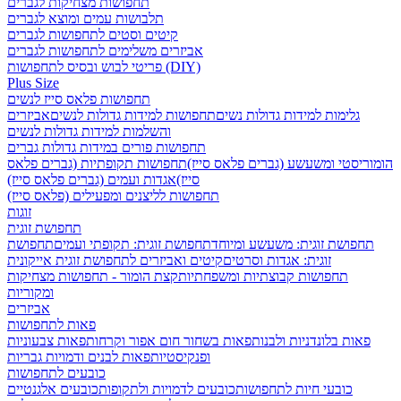
תחפושות מצחיקות לגברים
תלבושות עמים ומוצא לגברים
קיטים וסטים לתחפושות לגברים
אביזרים משלימים לתחפושות לגברים
פריטי לבוש ובסיס לתחפושות (DIY)
Plus Size
תחפושות פלאס סייז לנשים
גלימות למידות גדולות נשים
תחפושות למידות גדולות לנשים
אביזרים
והשלמות למידות גדולות לנשים
תחפושות פורים במידות גדולות גברים
הומוריסטי ומשעשע (גברים פלאס סייז)
תחפושות תקופתיות (גברים פלאס
סייז)
אגדות ועמים (גברים פלאס סייז)
תחפושות לליצנים ומפעילים (פלאס סייז)
זוגות
תחפושת זוגית
תחפושת זוגית: משעשע ומיוחד
תחפושת זוגית: תקופתי ועמים
תחפושת
זוגית: אגדות וסרטים
קיטים ואביזרים לתחפושת זוגית אייקונית
תחפושות קבוצתיות ומשפחתיות
קצת הומור - תחפושות מצחיקות
ומקוריות
אביזרים
פאות לתחפושות
פאות בלונדניות ולבנות
פאות בשחור חום אפור וקרחות
פאות צבעוניות
ופנקיסטיות
פאות לבנים ודמויות גבריות
כובעים לתחפושות
כובעי חיות לתחפושות
כובעים לדמויות ולתקופות
כובעים אלגנטיים