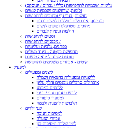
חצאיות בשחור ולבן
גלימות ושכמיות לתחפושות (כללי / גברים / יוניסקס)
גלימות, שרוולונים ושכמיות לנשים
חולצות, בגדי גוף ומחוכים לתחפושות
בגדי גוף, אוברולים וחולצות לנשים ובנות
מחוכים, סטרפלס וטופים לנשים
חולצות וגופיות לגברים
וסטים לתחפושות
מכנסיים לתחפושות /
כפתנים, גלביות ועליוניות
תחפושת בקטנה - ביגוד משלים
תוספת קטנה למראה מושלם
קיטים - אביזרים משלימים לתחפושת
למפעיל
ליצנים ומפעילים
לליצניות ומפעילות בחצאית ושמלה
אוברולים סרבלים מכנסים וחלק עליון
לליצנים במבצע
לבוש בסגנון תנכי / כפרי
למספרי סיפורים
תלבושות להצגות ולבמה
לגני ילדים
למסיבות חנוכה
אביזרי הפעלה
לימי הולדת ומסיבות בגן