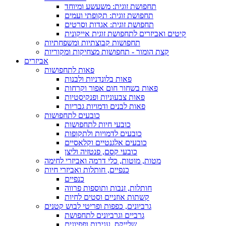
תחפושת זוגית: משעשע ומיוחד
תחפושת זוגית: תקופתי ועמים
תחפושת זוגית: אגדות וסרטים
קיטים ואביזרים לתחפושת זוגית אייקונית
תחפושות קבוצתיות ומשפחתיות
קצת הומור - תחפושות מצחיקות ומקוריות
אביזרים
פאות לתחפושות
פאות בלונדניות ולבנות
פאות בשחור חום אפור וקרחות
פאות צבעוניות ופנקיסטיות
פאות לבנים ודמויות גבריות
כובעים לתחפושות
כובעי חיות לתחפושות
כובעים לדמויות ולתקופות
כובעים אלגנטיים וקלאסיים
כובעי קסם, פנטזיה וליצן
מטות, מוטות, כלי דרמה ואביזרי לחימה
כנפיים, חותלות ואביזרי חיות
כנפיים
חותלות, זנבות ותוספות פרווה
קשתות אוזניים וסטים לחיות
גרביונים, כפפות ופריטי לבוש קטנים
גרביים וגרביונים לתחפושת
שלייקס, עניבות ופפיונים