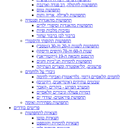
תחפושות לחתולה, דב פנדה וארנבת
תחפושת טווס
תחפושות לאיילה, אריה ותות
תחפושות מהאגדות ופנטזיה
תחפושות מהאגדות וסיפורי ילדים
נסיכות מלכות ופיות
ברבור לבן ברבור שחור
תחפושות תקופתי והיסטורי
תחפושות לשנות ה-20 וה-30 (גטסבי)
שנות ה-60 וה-70 (היפים ודיסקו)
הרנסנס והמאה ה-19 (ויקטוריאני)
תחפושות לדמויות תנ"כיות וחגים
פרעונים, קליאופטרה ומצרים העתיקה
גיבורי על ולוחמים
לוחמים קלאסיים (רומי, גלדיאטור) ואביזרי לחימה
שבטים עתיקים (אינדיאנים, ויקינגים)
המערב הפרוע - בוקרים -קאבוי
דמויות פעולה וגיבורים קלאסיים
תחפושת פיראטים- שודדי ים
תחפושות מפחידות ואימה
פריטים בודדים
חצאיות לתחפושות
חצאיות טוטו
חצאיות לדמויות וקונספט