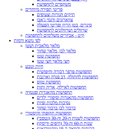
משקפיים לתחפושת
פריטי תפירה מיוחדים
תיקים חגורות וצעיפים
צווארונים ודגמי ג'אבו
סינרים, בטן הריון ופריטי הפעלה
שרוולים ושרוולונים לתחפושת
קיט - אביזרים משלימים לתחפושת
לפי נושא ודמות
מלאך מלאכית ושטן
מלאך לבן, מלאך שחור
תחפושת שטן
חצי מלאך חצי שטן
חיות וטבע
תחפושות פרפר דבורה וחיפושית
תחפושות לחתולה, דב פנדה וארנבת
תחפושת טווס
תחפושות לאיילה, אריה ותות
תחפושות מהאגדות ופנטזיה
תחפושות מהאגדות וסיפורי ילדים
נסיכות מלכות ופיות
ברבור לבן ברבור שחור
תחפושות תקופתי והיסטורי
תחפושות לשנות ה-20 וה-30 (גטסבי)
שנות ה-60 וה-70 (היפים ודיסקו)
הרנסנס והמאה ה-19 (ויקטוריאני)