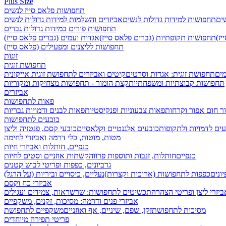
Plus Size
תחפושות פלאס סייז לנשים
שים
תחפושות למידות גדולות לנשים
אביזרים והשלמות למידות גדולות לנשים
תחפושות פורים במידות גדולות גברים
ז)
תחפושות תקופתיות (גברים פלאס סייז)
אגדות ועמים (גברים פלאס סייז)
תחפושות לליצנים ומפעילים (פלאס סייז)
זוגות
תחפושת זוגית
מים
תחפושת זוגית: אגדות וסרטים
קיטים ואביזרים לתחפושת זוגית אייקונית
תחפושות קבוצתיות ומשפחתיות
קצת הומור - תחפושות מצחיקות ומקוריות
אביזרים
פאות לתחפושות
ר חום אפור וקרחות
פאות צבעוניות ופנקיסטיות
פאות לבנים ודמויות גבריות
כובעים לתחפושות
ים לדמויות ולתקופות
כובעים אלגנטיים וקלאסיים
כובעי קסם, פנטזיה וליצן
מטות, מוטות, כלי דרמה ואביזרי לחימה
כנפיים, חותלות ואביזרי חיות
כנפיים
חותלות, זנבות ותוספות פרווה
קשתות אוזניים וסטים לחיות
גרביונים, כפפות ופריטי לבוש קטנים
ונים
כפפות לתחפושות (ארוכות וקצרות)
נעליים, כיסויים וביריות (על הרגל)
אביזרי כח וקסם
ביזרי ליצן ופריטי הצהרה
תכשיטים לתחפושות: שרשראות, צמידים ועגילים
אביזרי פנים ודרמה: מסיכות, זקנים, משקפיים
מסיכות לתחפושת
זקן, שפם, שיניים, אף ואוזניים
משקפיים לתחפושת
פריטי תפירה מיוחדים