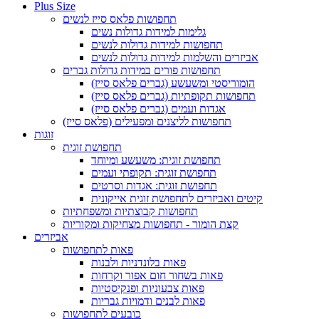
Plus Size
תחפושות פלאס סייז לנשים
גלימות למידות גדולות נשים
תחפושות למידות גדולות לנשים
אביזרים והשלמות למידות גדולות לנשים
תחפושות פורים במידות גדולות גברים
הומוריסטי ומשעשע (גברים פלאס סייז)
תחפושות תקופתיות (גברים פלאס סייז)
אגדות ועמים (גברים פלאס סייז)
תחפושות לליצנים ומפעילים (פלאס סייז)
זוגות
תחפושת זוגית
תחפושת זוגית: משעשע ומיוחד
תחפושת זוגית: תקופתי ועמים
תחפושת זוגית: אגדות וסרטים
קיטים ואביזרים לתחפושת זוגית אייקונית
תחפושות קבוצתיות ומשפחתיות
קצת הומור - תחפושות מצחיקות ומקוריות
אביזרים
פאות לתחפושות
פאות בלונדניות ולבנות
פאות בשחור חום אפור וקרחות
פאות צבעוניות ופנקיסטיות
פאות לבנים ודמויות גבריות
כובעים לתחפושות