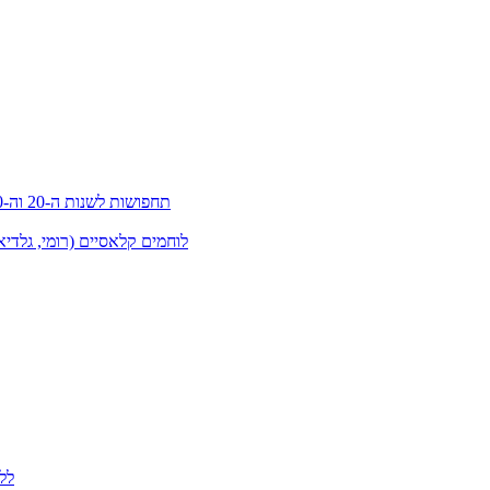
תחפושות לשנות ה-20 וה-30 (גטסבי)
לוחמים קלאסיים (רומי, גלדיא
לל