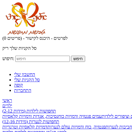
לפרטים - היכנס לקישור
(0 פריטים) -
סל הקניות שלך ריק
חיפוש:
חיפוש
החשבון שלי
סל הקניות שלי
קופה
התחברות
ראשי
ילדים
תחפושות לילדות (מידות 2-12)
 וציפורים לילדות
עמים פנטזיה ודמויות כוח
נסיכות, אגדות ודמויות קלאסיות
תחפושות לנערות (מידות 12-16)
חביבות לנערות
פנטזיה, כוח ודמויות עולם לנערות
דמויות קלאסיות וטרנדיות