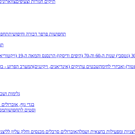
תיקים חגורות וצעיפים
צווארונים
תחפושות פרפר דבורה וחיפושית
תחפו
תח
שנות ה-60 וה-70 (היפים ודיסקו)
הרנסנס והמאה ה-19 (ויקטוריאני)
טור) ואביזרי לחימה
שבטים עתיקים (אינדיאנים, ויקינגים)
המערב הפרוע - בו
גלימות ושכמ
בגדי גוף, אוברולים 
וסטים לתחפושות
מכנ
יצניות ומפעילות בחצאית ושמלה
אוברולים סרבלים מכנסים וחלק עליון
לליצנ