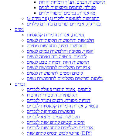
תחפושות רבנים, תנ"ך ודמויות יהדות
פעולה, לוחמים ומקצועות לבנים
מהאגדות, נסיכים וסיפורי ילדים
תחפושות לפעוטות ולילדי גן (עד מידה 2)
בגדי גוף, אביזרים ופריטים בודדים לילדים
נשים
נסיכות, אגדות ודמויות קלאסיות
תלבושות ותחפושות תקופתיות לנשים
תחפושות במיני, תחפושות מסיבה
הומור, מסיבה ותלבושות עמים לנשים
לוחמות, פנטזיה כוח ואימה לנשים
תחפושות חיות ודמויות טבע לנשים
אביזרים משלימים לתחפושת לנשים
קיטים וסטים לתחפושות לנשים
גלימות ופריטים משלימים לתחפושות נשים
גברים
לוחמים, אימה וגיבורי פעולה לגברים
תקופתיות, היסטוריות ורטרו
דמויות מסורת, רבנים ותנ"ך לגברים
פנטזיה, אגדות ודמויות קלאסיות לגברים
תחפושות מצחיקות לגברים
תלבושות עמים ומוצא לגברים
קיטים וסטים לתחפושות לגברים
אביזרים משלימים לתחפושות לגברים
פריטי לבוש ובסיס לתחפושות (DIY)