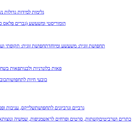
גלימות למידות גדולות נ
הומוריסטי ומשעשע (גברים פלאס סיי
תחפושת זוגית: משעשע ומיוחד
תחפושת זוגית: תקופתי וע
פאות בלונדניות ולבנות
פאות בשחו
כובעי חיות לתחפושות
כובע
גרביים וגרביונים לתחפושת
שלייקס, עניבות ופפי
כתרים ושרביטים
קשתות, סרטים ופרחים לראש
מניפות, שמשיה ונוצות
א