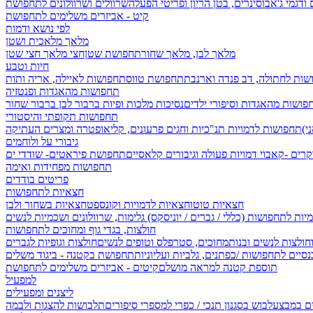
 ודגמי ג'אבו
סינרים, בטן הריון ופריטי הפעלה
שרוולים ושרוולונים לתחפושת
קיט - אביזרים משלימים לתחפושת
לפי נושא ודמות
מלאך מלאכית ושטן
מלאך לבן, מלאך שחור
תחפושת שטן
חצי מלאך חצי שטן
חיות וטבע
שות לחתולה, דב פנדה וארנבת
תחפושת טווס
תחפושות לאיילה, אריה ותות
תחפושות מהאגדות ופנטזיה
פושות מהאגדות וסיפורי ילדים
נסיכות מלכות ופיות
ברבור לבן ברבור שחור
תחפושות תקופתי והיסטורי
תחפושות לדמויות תנ"כיות וחגים
פרעונים, קליאופטרה ומצרים העתיקה
גיבורי על ולוחמים
קרים -קאבוי
דמויות פעולה וגיבורים קלאסיים
תחפושת פיראטים- שודדי ים
תחפושות מפחידות ואימה
פריטים בודדים
חצאיות לתחפושות
חצאיות טוטו
חצאיות לדמויות וקונספט
חצאיות בשחור ולבן
יות לתחפושות (כללי / גברים / יוניסקס)
גלימות, שרוולונים ושכמיות לנשים
חולצות, בגדי גוף ומחוכים לתחפושות
וחולצות לנשים ובנות
מחוכים, סטרפלס וטופים לנשים
חולצות וגופיות לגברים
סיים לתחפושות /
כפתנים, גלביות ועליוניות
תחפושת בקטנה - ביגוד משלים
תוספת קטנה למראה מושלם
קיטים - אביזרים משלימים לתחפושת
למפעיל
ליצנים ומפעילים
ים במבצע
לבוש בסגנון תנכי / כפרי
למספרי סיפורים
תלבושות להצגות ולבמה