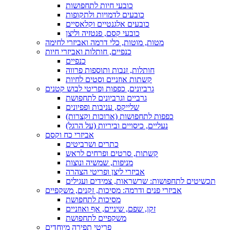
כובעי חיות לתחפושות
כובעים לדמויות ולתקופות
כובעים אלגנטיים וקלאסיים
כובעי קסם, פנטזיה וליצן
מטות, מוטות, כלי דרמה ואביזרי לחימה
כנפיים, חותלות ואביזרי חיות
כנפיים
חותלות, זנבות ותוספות פרווה
קשתות אוזניים וסטים לחיות
גרביונים, כפפות ופריטי לבוש קטנים
גרביים וגרביונים לתחפושת
שלייקס, עניבות ופפיונים
כפפות לתחפושות (ארוכות וקצרות)
נעליים, כיסויים וביריות (על הרגל)
אביזרי כח וקסם
כתרים ושרביטים
קשתות, סרטים ופרחים לראש
מניפות, שמשיה ונוצות
אביזרי ליצן ופריטי הצהרה
תכשיטים לתחפושות: שרשראות, צמידים ועגילים
אביזרי פנים ודרמה: מסיכות, זקנים, משקפיים
מסיכות לתחפושת
זקן, שפם, שיניים, אף ואוזניים
משקפיים לתחפושת
פריטי תפירה מיוחדים