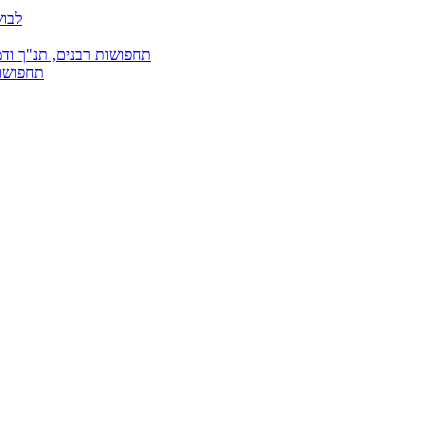
לבוש
תחפושות רבנים, תנ"ך ודמ
תחפושות 