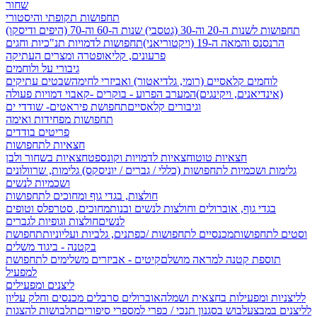
שחור
תחפושות תקופתי והיסטורי
תחפושות לשנות ה-20 וה-30 (גטסבי)
שנות ה-60 וה-70 (היפים ודיסקו)
הרנסנס והמאה ה-19 (ויקטוריאני)
תחפושות לדמויות תנ"כיות וחגים
פרעונים, קליאופטרה ומצרים העתיקה
גיבורי על ולוחמים
לוחמים קלאסיים (רומי, גלדיאטור) ואביזרי לחימה
שבטים עתיקים
(אינדיאנים, ויקינגים)
המערב הפרוע - בוקרים -קאבוי
דמויות פעולה
וגיבורים קלאסיים
תחפושת פיראטים- שודדי ים
תחפושות מפחידות ואימה
פריטים בודדים
חצאיות לתחפושות
חצאיות טוטו
חצאיות לדמויות וקונספט
חצאיות בשחור ולבן
גלימות ושכמיות לתחפושות (כללי / גברים / יוניסקס)
גלימות, שרוולונים
ושכמיות לנשים
חולצות, בגדי גוף ומחוכים לתחפושות
בגדי גוף, אוברולים וחולצות לנשים ובנות
מחוכים, סטרפלס וטופים
לנשים
חולצות וגופיות לגברים
וסטים לתחפושות
מכנסיים לתחפושות /
כפתנים, גלביות ועליוניות
תחפושת
בקטנה - ביגוד משלים
תוספת קטנה למראה מושלם
קיטים - אביזרים משלימים לתחפושת
למפעיל
ליצנים ומפעילים
לליצניות ומפעילות בחצאית ושמלה
אוברולים סרבלים מכנסים וחלק עליון
לליצנים במבצע
לבוש בסגנון תנכי / כפרי
למספרי סיפורים
תלבושות להצגות