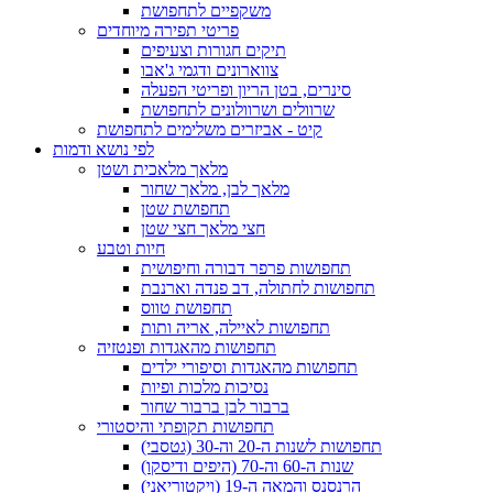
משקפיים לתחפושת
פריטי תפירה מיוחדים
תיקים חגורות וצעיפים
צווארונים ודגמי ג'אבו
סינרים, בטן הריון ופריטי הפעלה
שרוולים ושרוולונים לתחפושת
קיט - אביזרים משלימים לתחפושת
לפי נושא ודמות
מלאך מלאכית ושטן
מלאך לבן, מלאך שחור
תחפושת שטן
חצי מלאך חצי שטן
חיות וטבע
תחפושות פרפר דבורה וחיפושית
תחפושות לחתולה, דב פנדה וארנבת
תחפושת טווס
תחפושות לאיילה, אריה ותות
תחפושות מהאגדות ופנטזיה
תחפושות מהאגדות וסיפורי ילדים
נסיכות מלכות ופיות
ברבור לבן ברבור שחור
תחפושות תקופתי והיסטורי
תחפושות לשנות ה-20 וה-30 (גטסבי)
שנות ה-60 וה-70 (היפים ודיסקו)
הרנסנס והמאה ה-19 (ויקטוריאני)