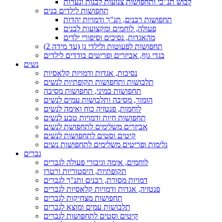
לבוש תנ"כי ותחפושות צנועות לבנות ונערות
תחפושות לילדים בנים
תחפושות רבנים, תנ"ך ודמויות יהדות
פעולה, לוחמים ומקצועות לבנים
מהאגדות, נסיכים וסיפורי ילדים
תחפושות לפעוטות ולילדי גן (עד מידה 2)
בגדי גוף, אביזרים ופריטים בודדים לילדים
נשים
נסיכות, אגדות ודמויות קלאסיות
תלבושות ותחפושות תקופתיות לנשים
תחפושות במיני, תחפושות מסיבה
הומור, מסיבה ותלבושות עמים לנשים
לוחמות, פנטזיה כוח ואימה לנשים
תחפושות חיות ודמויות טבע לנשים
אביזרים משלימים לתחפושת לנשים
קיטים וסטים לתחפושות לנשים
גלימות ופריטים משלימים לתחפושות נשים
גברים
לוחמים, אימה וגיבורי פעולה לגברים
תקופתיות, היסטוריות ורטרו
דמויות מסורת, רבנים ותנ"ך לגברים
פנטזיה, אגדות ודמויות קלאסיות לגברים
תחפושות מצחיקות לגברים
תלבושות עמים ומוצא לגברים
קיטים וסטים לתחפושות לגברים