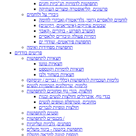
תחפושות לדמויות תנ"כיות וחגים
פרעונים, קליאופטרה ומצרים העתיקה
גיבורי על ולוחמים
לוחמים קלאסיים (רומי, גלדיאטור) ואביזרי לחימה
שבטים עתיקים (אינדיאנים, ויקינגים)
המערב הפרוע - בוקרים -קאבוי
דמויות פעולה וגיבורים קלאסיים
תחפושת פיראטים- שודדי ים
תחפושות מפחידות ואימה
פריטים בודדים
חצאיות לתחפושות
חצאיות טוטו
חצאיות לדמויות וקונספט
חצאיות בשחור ולבן
גלימות ושכמיות לתחפושות (כללי / גברים / יוניסקס)
גלימות, שרוולונים ושכמיות לנשים
חולצות, בגדי גוף ומחוכים לתחפושות
בגדי גוף, אוברולים וחולצות לנשים ובנות
מחוכים, סטרפלס וטופים לנשים
חולצות וגופיות לגברים
וסטים לתחפושות
מכנסיים לתחפושות /
כפתנים, גלביות ועליוניות
תחפושת בקטנה - ביגוד משלים
תוספת קטנה למראה מושלם