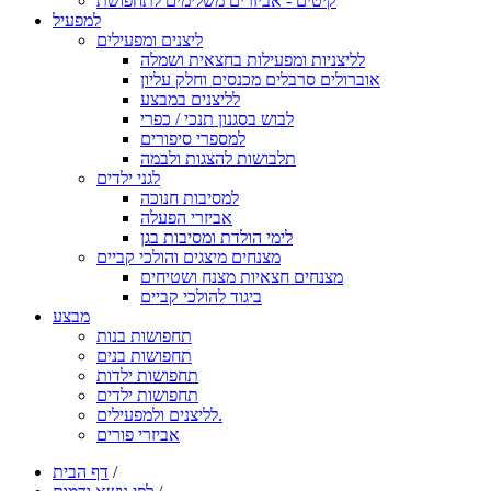
קיטים - אביזרים משלימים לתחפושת
למפעיל
ליצנים ומפעילים
לליצניות ומפעילות בחצאית ושמלה
אוברולים סרבלים מכנסים וחלק עליון
לליצנים במבצע
לבוש בסגנון תנכי / כפרי
למספרי סיפורים
תלבושות להצגות ולבמה
לגני ילדים
למסיבות חנוכה
אביזרי הפעלה
לימי הולדת ומסיבות בגן
מצנחים מיצגים והולכי קביים
מצנחים חצאיות מצנח ושטיחים
ביגוד להולכי קביים
מבצע
תחפושות בנות
תחפושות בנים
תחפושות ילדות
תחפושות ילדים
לליצנים ולמפעילים.
אביזרי פורים
/
דף הבית