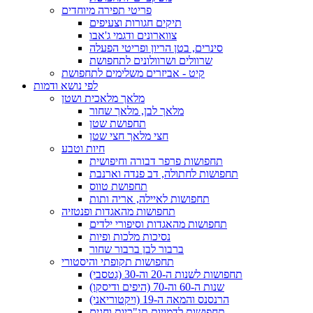
פריטי תפירה מיוחדים
תיקים חגורות וצעיפים
צווארונים ודגמי ג'אבו
סינרים, בטן הריון ופריטי הפעלה
שרוולים ושרוולונים לתחפושת
קיט - אביזרים משלימים לתחפושת
לפי נושא ודמות
מלאך מלאכית ושטן
מלאך לבן, מלאך שחור
תחפושת שטן
חצי מלאך חצי שטן
חיות וטבע
תחפושות פרפר דבורה וחיפושית
תחפושות לחתולה, דב פנדה וארנבת
תחפושת טווס
תחפושות לאיילה, אריה ותות
תחפושות מהאגדות ופנטזיה
תחפושות מהאגדות וסיפורי ילדים
נסיכות מלכות ופיות
ברבור לבן ברבור שחור
תחפושות תקופתי והיסטורי
תחפושות לשנות ה-20 וה-30 (גטסבי)
שנות ה-60 וה-70 (היפים ודיסקו)
הרנסנס והמאה ה-19 (ויקטוריאני)
תחפושות לדמויות תנ"כיות וחגים