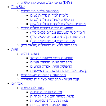
פריטי לבוש ובסיס לתחפושות (DIY)
Plus Size
תחפושות פלאס סייז לנשים
גלימות למידות גדולות נשים
תחפושות למידות גדולות לנשים
אביזרים והשלמות למידות גדולות לנשים
תחפושות פורים במידות גדולות גברים
הומוריסטי ומשעשע (גברים פלאס סייז)
תחפושות תקופתיות (גברים פלאס סייז)
אגדות ועמים (גברים פלאס סייז)
תחפושות לליצנים ומפעילים (פלאס סייז)
זוגות
תחפושת זוגית
תחפושת זוגית: משעשע ומיוחד
תחפושת זוגית: תקופתי ועמים
תחפושת זוגית: אגדות וסרטים
קיטים ואביזרים לתחפושת זוגית אייקונית
תחפושות קבוצתיות ומשפחתיות
קצת הומור - תחפושות מצחיקות ומקוריות
אביזרים
פאות לתחפושות
פאות בלונדניות ולבנות
פאות בשחור חום אפור וקרחות
פאות צבעוניות ופנקיסטיות
פאות לבנים ודמויות גבריות