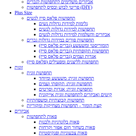
אביזרים משלימים לתחפושות לגברים
פריטי לבוש ובסיס לתחפושות (DIY)
Plus Size
תחפושות פלאס סייז לנשים
גלימות למידות גדולות נשים
תחפושות למידות גדולות לנשים
אביזרים והשלמות למידות גדולות לנשים
תחפושות פורים במידות גדולות גברים
הומוריסטי ומשעשע (גברים פלאס סייז)
תחפושות תקופתיות (גברים פלאס סייז)
אגדות ועמים (גברים פלאס סייז)
תחפושות לליצנים ומפעילים (פלאס סייז)
זוגות
תחפושת זוגית
תחפושת זוגית: משעשע ומיוחד
תחפושת זוגית: תקופתי ועמים
תחפושת זוגית: אגדות וסרטים
קיטים ואביזרים לתחפושת זוגית אייקונית
תחפושות קבוצתיות ומשפחתיות
קצת הומור - תחפושות מצחיקות ומקוריות
אביזרים
פאות לתחפושות
פאות בלונדניות ולבנות
פאות בשחור חום אפור וקרחות
פאות צבעוניות ופנקיסטיות