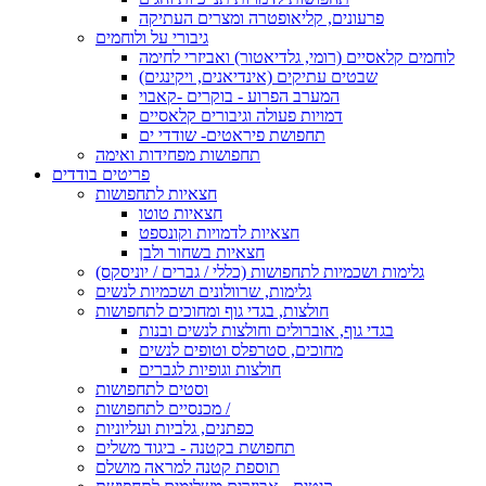
פרעונים, קליאופטרה ומצרים העתיקה
גיבורי על ולוחמים
לוחמים קלאסיים (רומי, גלדיאטור) ואביזרי לחימה
שבטים עתיקים (אינדיאנים, ויקינגים)
המערב הפרוע - בוקרים -קאבוי
דמויות פעולה וגיבורים קלאסיים
תחפושת פיראטים- שודדי ים
תחפושות מפחידות ואימה
פריטים בודדים
חצאיות לתחפושות
חצאיות טוטו
חצאיות לדמויות וקונספט
חצאיות בשחור ולבן
גלימות ושכמיות לתחפושות (כללי / גברים / יוניסקס)
גלימות, שרוולונים ושכמיות לנשים
חולצות, בגדי גוף ומחוכים לתחפושות
בגדי גוף, אוברולים וחולצות לנשים ובנות
מחוכים, סטרפלס וטופים לנשים
חולצות וגופיות לגברים
וסטים לתחפושות
מכנסיים לתחפושות /
כפתנים, גלביות ועליוניות
תחפושת בקטנה - ביגוד משלים
תוספת קטנה למראה מושלם