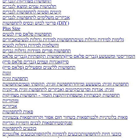
תחפושות מצחיקות לגברים
תלבושות עמים ומוצא לגברים
קיטים וסטים לתחפושות לגברים
אביזרים משלימים לתחפושות לגברים
פריטי לבוש ובסיס לתחפושות (DIY)
Plus Size
תחפושות פלאס סייז לנשים
גלימות למידות גדולות נשים
תחפושות למידות גדולות לנשים
אביזרים
והשלמות למידות גדולות לנשים
תחפושות פורים במידות גדולות גברים
הומוריסטי ומשעשע (גברים פלאס סייז)
תחפושות תקופתיות (גברים פלאס
סייז)
אגדות ועמים (גברים פלאס סייז)
תחפושות לליצנים ומפעילים (פלאס סייז)
זוגות
תחפושת זוגית
תחפושת זוגית: משעשע ומיוחד
תחפושת זוגית: תקופתי ועמים
תחפושת
זוגית: אגדות וסרטים
קיטים ואביזרים לתחפושת זוגית אייקונית
תחפושות קבוצתיות ומשפחתיות
קצת הומור - תחפושות מצחיקות
ומקוריות
אביזרים
פאות לתחפושות
פאות בלונדניות ולבנות
פאות בשחור חום אפור וקרחות
פאות צבעוניות
ופנקיסטיות
פאות לבנים ודמויות גבריות
כובעים לתחפושות
כובעי חיות לתחפושות
כובעים לדמויות ולתקופות
כובעים אלגנטיים