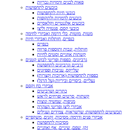
פאות לבנים ודמויות גבריות
כובעים לתחפושות
כובעי חיות לתחפושות
כובעים לדמויות ולתקופות
כובעים אלגנטיים וקלאסיים
כובעי קסם, פנטזיה וליצן
מטות, מוטות, כלי דרמה ואביזרי לחימה
כנפיים, חותלות ואביזרי חיות
כנפיים
חותלות, זנבות ותוספות פרווה
קשתות אוזניים וסטים לחיות
גרביונים, כפפות ופריטי לבוש קטנים
גרביים וגרביונים לתחפושת
שלייקס, עניבות ופפיונים
כפפות לתחפושות (ארוכות וקצרות)
נעליים, כיסויים וביריות (על הרגל)
אביזרי כח וקסם
כתרים ושרביטים
קשתות, סרטים ופרחים לראש
מניפות, שמשיה ונוצות
אביזרי ליצן ופריטי הצהרה
תכשיטים לתחפושות: שרשראות, צמידים ועגילים
אביזרי פנים ודרמה: מסיכות, זקנים, משקפיים
מסיכות לתחפושת
זקן, שפם, שיניים, אף ואוזניים