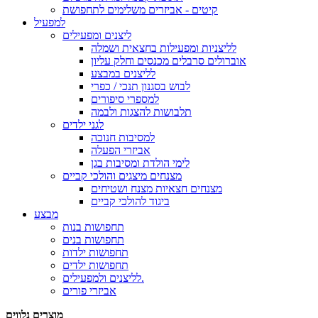
קיטים - אביזרים משלימים לתחפושת
למפעיל
ליצנים ומפעילים
לליצניות ומפעילות בחצאית ושמלה
אוברולים סרבלים מכנסים וחלק עליון
לליצנים במבצע
לבוש בסגנון תנכי / כפרי
למספרי סיפורים
תלבושות להצגות ולבמה
לגני ילדים
למסיבות חנוכה
אביזרי הפעלה
לימי הולדת ומסיבות בגן
מצנחים מיצגים והולכי קביים
מצנחים חצאיות מצנח ושטיחים
ביגוד להולכי קביים
מבצע
תחפושות בנות
תחפושות בנים
תחפושות ילדות
תחפושות ילדים
לליצנים ולמפעילים.
אביזרי פורים
מוצרים נלווים