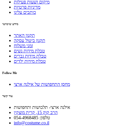
מיקום ושעות פעילות
מדיניות פרטיות
כותבים עלינו
מידע שימושי
תקנון האתר
תקנון ביטול עסקה
זמני משלוח
טבלת מידות נשים
טבלת מידות גברים
טבלת מידות ילדים
Follow Me
מחסן התחפושות של אילנה ארצי
צור קשר
אילנה ארצי- תלבושות ותחפושות
הרב קוק 15, קרית מוצקין
טלפון: 054-4968485
info@costume.co.il