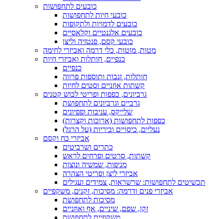
כובעים לתחפושות
כובעי חיות לתחפושות
כובעים לדמויות ולתקופות
כובעים אלגנטיים וקלאסיים
כובעי קסם, פנטזיה וליצן
מטות, מוטות, כלי דרמה ואביזרי לחימה
כנפיים, חותלות ואביזרי חיות
כנפיים
חותלות, זנבות ותוספות פרווה
קשתות אוזניים וסטים לחיות
גרביונים, כפפות ופריטי לבוש קטנים
גרביים וגרביונים לתחפושת
שלייקס, עניבות ופפיונים
כפפות לתחפושות (ארוכות וקצרות)
נעליים, כיסויים וביריות (על הרגל)
אביזרי כח וקסם
כתרים ושרביטים
קשתות, סרטים ופרחים לראש
מניפות, שמשיה ונוצות
אביזרי ליצן ופריטי הצהרה
תכשיטים לתחפושות: שרשראות, צמידים ועגילים
אביזרי פנים ודרמה: מסיכות, זקנים, משקפיים
מסיכות לתחפושת
זקן, שפם, שיניים, אף ואוזניים
משקפיים לתחפושת