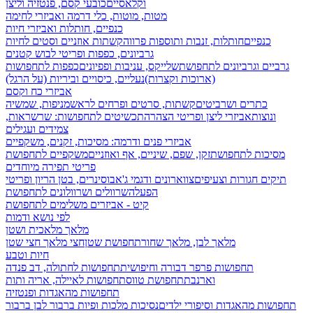
וקלאסיים
כובעי קסם, פנטזיה וליצן
מטות, מוטות, כלי דרמה ואביזרי לחימה
כנפיים, חותלות ואביזרי חיות
כנפיים
חותלות, זנבות ותוספות פרווה
קשתות אוזניים וסטים לחיות
גרביונים, כפפות ופריטי לבוש קטנים
גרביים וגרביונים לתחפושת
שלייקס, עניבות ופפיונים
כפפות לתחפושות
(ארוכות וקצרות)
נעליים, כיסויים וביריות (על הרגל)
אביזרי כח וקסם
כתרים ושרביטים
קשתות, סרטים ופרחים לראש
מניפות, שמשיה
ונוצות
אביזרי ליצן ופריטי הצהרה
תכשיטים לתחפושות: שרשראות,
צמידים ועגילים
אביזרי פנים ודרמה: מסיכות, זקנים, משקפיים
מסיכות לתחפושת
זקן, שפם, שיניים, אף ואוזניים
משקפיים לתחפושת
פריטי תפירה מיוחדים
תיקים חגורות וצעיפים
צווארונים ודגמי ג'אבו
סינרים, בטן הריון ופריטי
הפעלה
שרוולים ושרוולונים לתחפושת
קיט - אביזרים משלימים לתחפושת
לפי נושא ודמות
מלאך מלאכית ושטן
מלאך לבן, מלאך שחור
תחפושת שטן
חצי מלאך חצי שטן
חיות וטבע
תחפושות פרפר דבורה וחיפושית
תחפושות לחתולה, דב פנדה
וארנבת
תחפושת טווס
תחפושות לאיילה, אריה ותות
תחפושות מהאגדות ופנטזיה
תחפושות מהאגדות וסיפורי ילדים
נסיכות מלכות ופיות
ברבור לבן ברבור