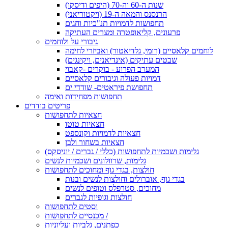
שנות ה-60 וה-70 (היפים ודיסקו)
הרנסנס והמאה ה-19 (ויקטוריאני)
תחפושות לדמויות תנ"כיות וחגים
פרעונים, קליאופטרה ומצרים העתיקה
גיבורי על ולוחמים
לוחמים קלאסיים (רומי, גלדיאטור) ואביזרי לחימה
שבטים עתיקים (אינדיאנים, ויקינגים)
המערב הפרוע - בוקרים -קאבוי
דמויות פעולה וגיבורים קלאסיים
תחפושת פיראטים- שודדי ים
תחפושות מפחידות ואימה
פריטים בודדים
חצאיות לתחפושות
חצאיות טוטו
חצאיות לדמויות וקונספט
חצאיות בשחור ולבן
גלימות ושכמיות לתחפושות (כללי / גברים / יוניסקס)
גלימות, שרוולונים ושכמיות לנשים
חולצות, בגדי גוף ומחוכים לתחפושות
בגדי גוף, אוברולים וחולצות לנשים ובנות
מחוכים, סטרפלס וטופים לנשים
חולצות וגופיות לגברים
וסטים לתחפושות
מכנסיים לתחפושות /
כפתנים, גלביות ועליוניות