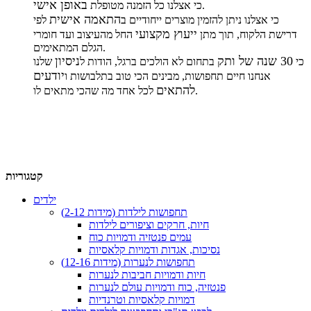
באופן אישי
.
כי אצלנו כל הזמנה מטופלת
התאמה אישית
כי אצלנו ניתן להזמין מוצרים ייחודיים ב
לפי
ייעוץ מקצועי
דרישת הלקוח, תוך מתן
החל מהעיצוב ועד חומרי
הגלם המתאימים.
30 שנה של ותק
ניסיון
כי
בתחום לא הולכים ברגל, הודות ל
שלנו
יודעים
אנחנו חיים תחפושות, מבינים הכי טוב בתלבושות ו
להתאים
לכל אחד מה שהכי מתאים לו.
קטגוריות
ילדים
תחפושות לילדות (מידות 2-12)
חיות, חרקים וציפורים לילדות
עמים פנטזיה ודמויות כוח
נסיכות, אגדות ודמויות קלאסיות
תחפושות לנערות (מידות 12-16)
חיות ודמויות חביבות לנערות
פנטזיה, כוח ודמויות עולם לנערות
דמויות קלאסיות וטרנדיות