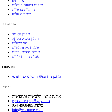
אודותינו
מיקום ושעות פעילות
מדיניות פרטיות
כותבים עלינו
מידע שימושי
תקנון האתר
תקנון ביטול עסקה
זמני משלוח
טבלת מידות נשים
טבלת מידות גברים
טבלת מידות ילדים
Follow Me
מחסן התחפושות של אילנה ארצי
צור קשר
אילנה ארצי- תלבושות ותחפושות
הרב קוק 15, קרית מוצקין
טלפון: 054-4968485
info@costume.co.il