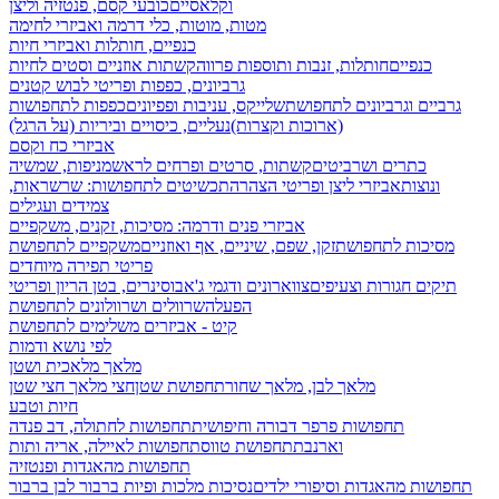
וקלאסיים
כובעי קסם, פנטזיה וליצן
מטות, מוטות, כלי דרמה ואביזרי לחימה
כנפיים, חותלות ואביזרי חיות
כנפיים
חותלות, זנבות ותוספות פרווה
קשתות אוזניים וסטים לחיות
גרביונים, כפפות ופריטי לבוש קטנים
גרביים וגרביונים לתחפושת
שלייקס, עניבות ופפיונים
כפפות לתחפושות
(ארוכות וקצרות)
נעליים, כיסויים וביריות (על הרגל)
אביזרי כח וקסם
כתרים ושרביטים
קשתות, סרטים ופרחים לראש
מניפות, שמשיה
ונוצות
אביזרי ליצן ופריטי הצהרה
תכשיטים לתחפושות: שרשראות,
צמידים ועגילים
אביזרי פנים ודרמה: מסיכות, זקנים, משקפיים
מסיכות לתחפושת
זקן, שפם, שיניים, אף ואוזניים
משקפיים לתחפושת
פריטי תפירה מיוחדים
תיקים חגורות וצעיפים
צווארונים ודגמי ג'אבו
סינרים, בטן הריון ופריטי
הפעלה
שרוולים ושרוולונים לתחפושת
קיט - אביזרים משלימים לתחפושת
לפי נושא ודמות
מלאך מלאכית ושטן
מלאך לבן, מלאך שחור
תחפושת שטן
חצי מלאך חצי שטן
חיות וטבע
תחפושות פרפר דבורה וחיפושית
תחפושות לחתולה, דב פנדה
וארנבת
תחפושת טווס
תחפושות לאיילה, אריה ותות
תחפושות מהאגדות ופנטזיה
תחפושות מהאגדות וסיפורי ילדים
נסיכות מלכות ופיות
ברבור לבן ברבור