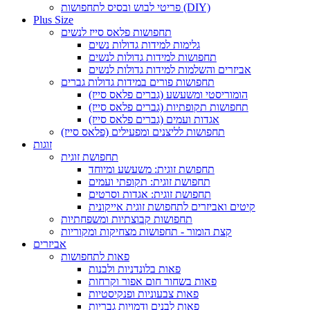
פריטי לבוש ובסיס לתחפושות (DIY)
Plus Size
תחפושות פלאס סייז לנשים
גלימות למידות גדולות נשים
תחפושות למידות גדולות לנשים
אביזרים והשלמות למידות גדולות לנשים
תחפושות פורים במידות גדולות גברים
הומוריסטי ומשעשע (גברים פלאס סייז)
תחפושות תקופתיות (גברים פלאס סייז)
אגדות ועמים (גברים פלאס סייז)
תחפושות לליצנים ומפעילים (פלאס סייז)
זוגות
תחפושת זוגית
תחפושת זוגית: משעשע ומיוחד
תחפושת זוגית: תקופתי ועמים
תחפושת זוגית: אגדות וסרטים
קיטים ואביזרים לתחפושת זוגית אייקונית
תחפושות קבוצתיות ומשפחתיות
קצת הומור - תחפושות מצחיקות ומקוריות
אביזרים
פאות לתחפושות
פאות בלונדניות ולבנות
פאות בשחור חום אפור וקרחות
פאות צבעוניות ופנקיסטיות
פאות לבנים ודמויות גבריות