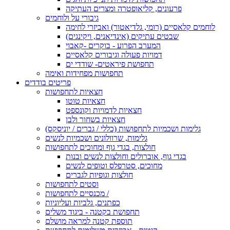
פרעונים, קליאופטרה ומצרים העתיקה
גיבורי על ולוחמים
לוחמים קלאסיים (רומי, גלדיאטור) ואביזרי לחימה
שבטים עתיקים (אינדיאנים, ויקינגים)
המערב הפרוע - בוקרים -קאבוי
דמויות פעולה וגיבורים קלאסיים
תחפושת פיראטים- שודדי ים
תחפושות מפחידות ואימה
פריטים בודדים
חצאיות לתחפושות
חצאיות טוטו
חצאיות לדמויות וקונספט
חצאיות בשחור ולבן
גלימות ושכמיות לתחפושות (כללי / גברים / יוניסקס)
גלימות, שרוולונים ושכמיות לנשים
חולצות, בגדי גוף ומחוכים לתחפושות
בגדי גוף, אוברולים וחולצות לנשים ובנות
מחוכים, סטרפלס וטופים לנשים
חולצות וגופיות לגברים
וסטים לתחפושות
מכנסיים לתחפושות /
כפתנים, גלביות ועליוניות
תחפושת בקטנה - ביגוד משלים
תוספת קטנה למראה מושלם