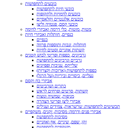
כובעים לתחפושות
כובעי חיות לתחפושות
כובעים לדמויות ולתקופות
כובעים אלגנטיים וקלאסיים
כובעי קסם, פנטזיה וליצן
מטות, מוטות, כלי דרמה ואביזרי לחימה
כנפיים, חותלות ואביזרי חיות
כנפיים
חותלות, זנבות ותוספות פרווה
קשתות אוזניים וסטים לחיות
גרביונים, כפפות ופריטי לבוש קטנים
גרביים וגרביונים לתחפושת
שלייקס, עניבות ופפיונים
כפפות לתחפושות (ארוכות וקצרות)
נעליים, כיסויים וביריות (על הרגל)
אביזרי כח וקסם
כתרים ושרביטים
קשתות, סרטים ופרחים לראש
מניפות, שמשיה ונוצות
אביזרי ליצן ופריטי הצהרה
תכשיטים לתחפושות: שרשראות, צמידים ועגילים
אביזרי פנים ודרמה: מסיכות, זקנים, משקפיים
מסיכות לתחפושת
זקן, שפם, שיניים, אף ואוזניים
משקפיים לתחפושת