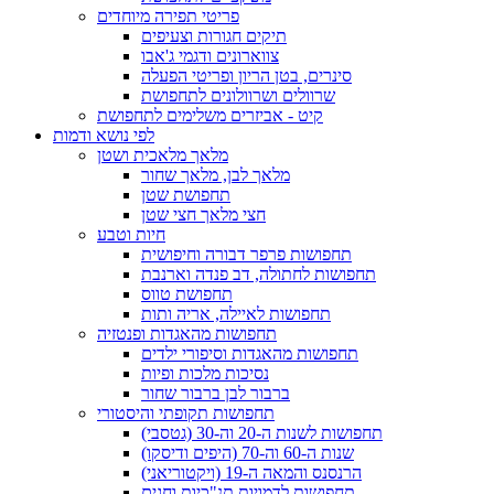
פריטי תפירה מיוחדים
תיקים חגורות וצעיפים
צווארונים ודגמי ג'אבו
סינרים, בטן הריון ופריטי הפעלה
שרוולים ושרוולונים לתחפושת
קיט - אביזרים משלימים לתחפושת
לפי נושא ודמות
מלאך מלאכית ושטן
מלאך לבן, מלאך שחור
תחפושת שטן
חצי מלאך חצי שטן
חיות וטבע
תחפושות פרפר דבורה וחיפושית
תחפושות לחתולה, דב פנדה וארנבת
תחפושת טווס
תחפושות לאיילה, אריה ותות
תחפושות מהאגדות ופנטזיה
תחפושות מהאגדות וסיפורי ילדים
נסיכות מלכות ופיות
ברבור לבן ברבור שחור
תחפושות תקופתי והיסטורי
תחפושות לשנות ה-20 וה-30 (גטסבי)
שנות ה-60 וה-70 (היפים ודיסקו)
הרנסנס והמאה ה-19 (ויקטוריאני)
תחפושות לדמויות תנ"כיות וחגים