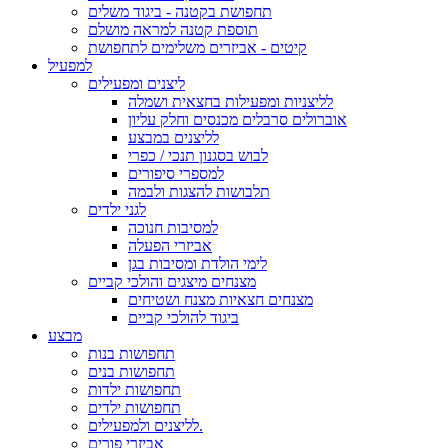
תחפושת בקטנה - ביגוד משלים
תוספת קטנה למראה מושלם
קיטים - אביזרים משלימים לתחפושת
למפעיל
ליצנים ומפעילים
לליצניות ומפעילות בחצאית ושמלה
אוברולים סרבלים מכנסים וחלק עליון
לליצנים במבצע
לבוש בסגנון תנכי / כפרי
למספרי סיפורים
תלבושות להצגות ולבמה
לגני ילדים
למסיבות חנוכה
אביזרי הפעלה
לימי הולדת ומסיבות בגן
מצנחים מיצגים והולכי קביים
מצנחים חצאיות מצנח ושטיחים
ביגוד להולכי קביים
מבצע
תחפושות בנות
תחפושות בנים
תחפושות ילדות
תחפושות ילדים
לליצנים ולמפעילים.
אביזרי פורים