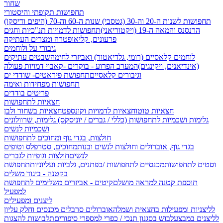
שחור
תחפושות תקופתי והיסטורי
תחפושות לשנות ה-20 וה-30 (גטסבי)
שנות ה-60 וה-70 (היפים ודיסקו)
הרנסנס והמאה ה-19 (ויקטוריאני)
תחפושות לדמויות תנ"כיות וחגים
פרעונים, קליאופטרה ומצרים העתיקה
גיבורי על ולוחמים
לוחמים קלאסיים (רומי, גלדיאטור) ואביזרי לחימה
שבטים עתיקים
(אינדיאנים, ויקינגים)
המערב הפרוע - בוקרים -קאבוי
דמויות פעולה
וגיבורים קלאסיים
תחפושת פיראטים- שודדי ים
תחפושות מפחידות ואימה
פריטים בודדים
חצאיות לתחפושות
חצאיות טוטו
חצאיות לדמויות וקונספט
חצאיות בשחור ולבן
גלימות ושכמיות לתחפושות (כללי / גברים / יוניסקס)
גלימות, שרוולונים
ושכמיות לנשים
חולצות, בגדי גוף ומחוכים לתחפושות
בגדי גוף, אוברולים וחולצות לנשים ובנות
מחוכים, סטרפלס וטופים
לנשים
חולצות וגופיות לגברים
וסטים לתחפושות
מכנסיים לתחפושות /
כפתנים, גלביות ועליוניות
תחפושת
בקטנה - ביגוד משלים
תוספת קטנה למראה מושלם
קיטים - אביזרים משלימים לתחפושת
למפעיל
ליצנים ומפעילים
לליצניות ומפעילות בחצאית ושמלה
אוברולים סרבלים מכנסים וחלק עליון
לליצנים במבצע
לבוש בסגנון תנכי / כפרי
למספרי סיפורים
תלבושות להצגות