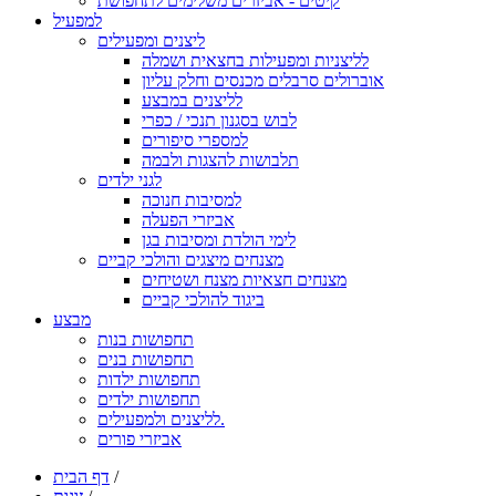
קיטים - אביזרים משלימים לתחפושת
למפעיל
ליצנים ומפעילים
לליצניות ומפעילות בחצאית ושמלה
אוברולים סרבלים מכנסים וחלק עליון
לליצנים במבצע
לבוש בסגנון תנכי / כפרי
למספרי סיפורים
תלבושות להצגות ולבמה
לגני ילדים
למסיבות חנוכה
אביזרי הפעלה
לימי הולדת ומסיבות בגן
מצנחים מיצגים והולכי קביים
מצנחים חצאיות מצנח ושטיחים
ביגוד להולכי קביים
מבצע
תחפושות בנות
תחפושות בנים
תחפושות ילדות
תחפושות ילדים
לליצנים ולמפעילים.
אביזרי פורים
/
דף הבית