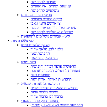
מסיכות לתחפושת
זקן, שפם, שיניים, אף ואוזניים
משקפיים לתחפושת
פריטי תפירה מיוחדים
תיקים חגורות וצעיפים
צווארונים ודגמי ג'אבו
סינרים, בטן הריון ופריטי הפעלה
שרוולים ושרוולונים לתחפושת
קיט - אביזרים משלימים לתחפושת
לפי נושא ודמות
מלאך מלאכית ושטן
מלאך לבן, מלאך שחור
תחפושת שטן
חצי מלאך חצי שטן
חיות וטבע
תחפושות פרפר דבורה וחיפושית
תחפושות לחתולה, דב פנדה וארנבת
תחפושת טווס
תחפושות לאיילה, אריה ותות
תחפושות מהאגדות ופנטזיה
תחפושות מהאגדות וסיפורי ילדים
נסיכות מלכות ופיות
ברבור לבן ברבור שחור
תחפושות תקופתי והיסטורי
תחפושות לשנות ה-20 וה-30 (גטסבי)