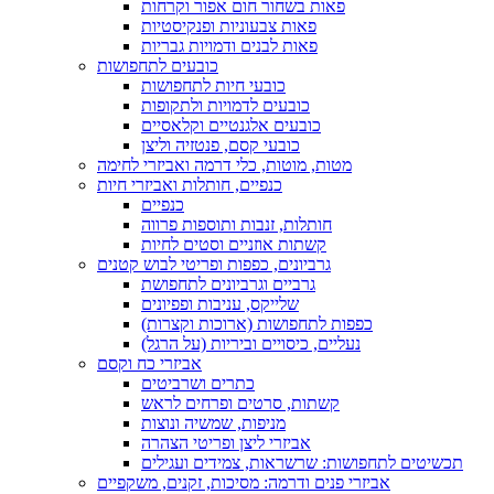
פאות בשחור חום אפור וקרחות
פאות צבעוניות ופנקיסטיות
פאות לבנים ודמויות גבריות
כובעים לתחפושות
כובעי חיות לתחפושות
כובעים לדמויות ולתקופות
כובעים אלגנטיים וקלאסיים
כובעי קסם, פנטזיה וליצן
מטות, מוטות, כלי דרמה ואביזרי לחימה
כנפיים, חותלות ואביזרי חיות
כנפיים
חותלות, זנבות ותוספות פרווה
קשתות אוזניים וסטים לחיות
גרביונים, כפפות ופריטי לבוש קטנים
גרביים וגרביונים לתחפושת
שלייקס, עניבות ופפיונים
כפפות לתחפושות (ארוכות וקצרות)
נעליים, כיסויים וביריות (על הרגל)
אביזרי כח וקסם
כתרים ושרביטים
קשתות, סרטים ופרחים לראש
מניפות, שמשיה ונוצות
אביזרי ליצן ופריטי הצהרה
תכשיטים לתחפושות: שרשראות, צמידים ועגילים
אביזרי פנים ודרמה: מסיכות, זקנים, משקפיים