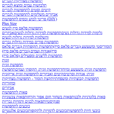
תחפושות מצחיקות לגברים
תלבושות עמים ומוצא לגברים
קיטים וסטים לתחפושות לגברים
אביזרים משלימים לתחפושות לגברים
פריטי לבוש ובסיס לתחפושות (DIY)
Plus Size
תחפושות פלאס סייז לנשים
גלימות למידות גדולות נשים
תחפושות למידות גדולות לנשים
אביזרים
והשלמות למידות גדולות לנשים
תחפושות פורים במידות גדולות גברים
הומוריסטי ומשעשע (גברים פלאס סייז)
תחפושות תקופתיות (גברים פלאס
סייז)
אגדות ועמים (גברים פלאס סייז)
תחפושות לליצנים ומפעילים (פלאס סייז)
זוגות
תחפושת זוגית
תחפושת זוגית: משעשע ומיוחד
תחפושת זוגית: תקופתי ועמים
תחפושת
זוגית: אגדות וסרטים
קיטים ואביזרים לתחפושת זוגית אייקונית
תחפושות קבוצתיות ומשפחתיות
קצת הומור - תחפושות מצחיקות
ומקוריות
אביזרים
פאות לתחפושות
פאות בלונדניות ולבנות
פאות בשחור חום אפור וקרחות
פאות צבעוניות
ופנקיסטיות
פאות לבנים ודמויות גבריות
כובעים לתחפושות
כובעי חיות לתחפושות
כובעים לדמויות ולתקופות
כובעים אלגנטיים