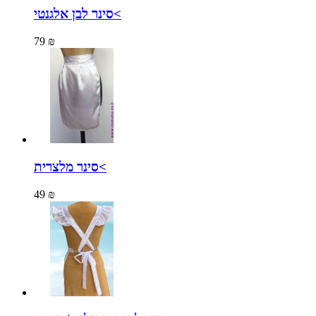
סינר לבן אלגנטי<
79 ₪
סינר מלצרית<
49 ₪