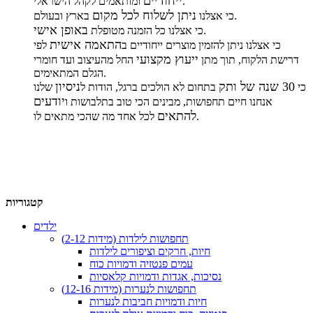
ייחודיים
ומותאמים לקהל הישראלי.
ניתן לשלוח לכל מקום
בארץ ובעולם.
כי אצלנו
באופן אישי
.
כי אצלנו כל הזמנה מטופלת
התאמה אישית
כי אצלנו ניתן להזמין מוצרים ייחודיים ב
לפי
ייעוץ מקצועי
דרישת הלקוח, תוך מתן
החל מהעיצוב ועד חומרי
הגלם המתאימים.
30 שנה של ותק
ניסיון
כי
בתחום לא הולכים ברגל, הודות ל
שלנו
יודעים
אנחנו חיים תחפושות, מבינים הכי טוב בתלבושות ו
להתאים
לכל אחד מה שהכי מתאים לו.
קטגוריות
ילדים
תחפושות לילדות (מידות 2-12)
חיות, חרקים וציפורים לילדות
עמים פנטזיה ודמויות כוח
נסיכות, אגדות ודמויות קלאסיות
תחפושות לנערות (מידות 12-16)
חיות ודמויות חביבות לנערות