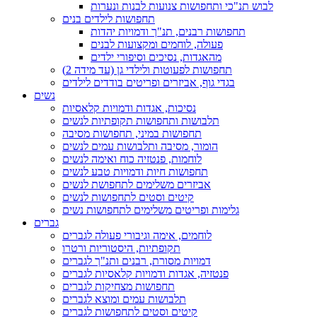
לבוש תנ"כי ותחפושות צנועות לבנות ונערות
תחפושות לילדים בנים
תחפושות רבנים, תנ"ך ודמויות יהדות
פעולה, לוחמים ומקצועות לבנים
מהאגדות, נסיכים וסיפורי ילדים
תחפושות לפעוטות ולילדי גן (עד מידה 2)
בגדי גוף, אביזרים ופריטים בודדים לילדים
נשים
נסיכות, אגדות ודמויות קלאסיות
תלבושות ותחפושות תקופתיות לנשים
תחפושות במיני, תחפושות מסיבה
הומור, מסיבה ותלבושות עמים לנשים
לוחמות, פנטזיה כוח ואימה לנשים
תחפושות חיות ודמויות טבע לנשים
אביזרים משלימים לתחפושת לנשים
קיטים וסטים לתחפושות לנשים
גלימות ופריטים משלימים לתחפושות נשים
גברים
לוחמים, אימה וגיבורי פעולה לגברים
תקופתיות, היסטוריות ורטרו
דמויות מסורת, רבנים ותנ"ך לגברים
פנטזיה, אגדות ודמויות קלאסיות לגברים
תחפושות מצחיקות לגברים
תלבושות עמים ומוצא לגברים
קיטים וסטים לתחפושות לגברים