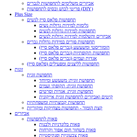
אביזרים משלימים לתחפושות לגברים
פריטי לבוש ובסיס לתחפושות (DIY)
Plus Size
תחפושות פלאס סייז לנשים
גלימות למידות גדולות נשים
תחפושות למידות גדולות לנשים
אביזרים והשלמות למידות גדולות לנשים
תחפושות פורים במידות גדולות גברים
הומוריסטי ומשעשע (גברים פלאס סייז)
תחפושות תקופתיות (גברים פלאס סייז)
אגדות ועמים (גברים פלאס סייז)
תחפושות לליצנים ומפעילים (פלאס סייז)
זוגות
תחפושת זוגית
תחפושת זוגית: משעשע ומיוחד
תחפושת זוגית: תקופתי ועמים
תחפושת זוגית: אגדות וסרטים
קיטים ואביזרים לתחפושת זוגית אייקונית
תחפושות קבוצתיות ומשפחתיות
קצת הומור - תחפושות מצחיקות ומקוריות
אביזרים
פאות לתחפושות
פאות בלונדניות ולבנות
פאות בשחור חום אפור וקרחות
פאות צבעוניות ופנקיסטיות