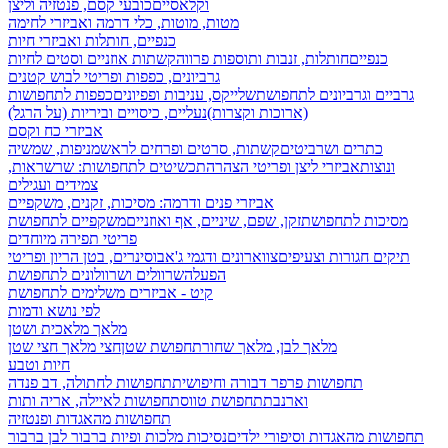
וקלאסיים
כובעי קסם, פנטזיה וליצן
מטות, מוטות, כלי דרמה ואביזרי לחימה
כנפיים, חותלות ואביזרי חיות
כנפיים
חותלות, זנבות ותוספות פרווה
קשתות אוזניים וסטים לחיות
גרביונים, כפפות ופריטי לבוש קטנים
גרביים וגרביונים לתחפושת
שלייקס, עניבות ופפיונים
כפפות לתחפושות
(ארוכות וקצרות)
נעליים, כיסויים וביריות (על הרגל)
אביזרי כח וקסם
כתרים ושרביטים
קשתות, סרטים ופרחים לראש
מניפות, שמשיה
ונוצות
אביזרי ליצן ופריטי הצהרה
תכשיטים לתחפושות: שרשראות,
צמידים ועגילים
אביזרי פנים ודרמה: מסיכות, זקנים, משקפיים
מסיכות לתחפושת
זקן, שפם, שיניים, אף ואוזניים
משקפיים לתחפושת
פריטי תפירה מיוחדים
תיקים חגורות וצעיפים
צווארונים ודגמי ג'אבו
סינרים, בטן הריון ופריטי
הפעלה
שרוולים ושרוולונים לתחפושת
קיט - אביזרים משלימים לתחפושת
לפי נושא ודמות
מלאך מלאכית ושטן
מלאך לבן, מלאך שחור
תחפושת שטן
חצי מלאך חצי שטן
חיות וטבע
תחפושות פרפר דבורה וחיפושית
תחפושות לחתולה, דב פנדה
וארנבת
תחפושת טווס
תחפושות לאיילה, אריה ותות
תחפושות מהאגדות ופנטזיה
תחפושות מהאגדות וסיפורי ילדים
נסיכות מלכות ופיות
ברבור לבן ברבור