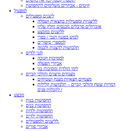
תוספת קטנה למראה מושלם
קיטים - אביזרים משלימים לתחפושת
למפעיל
ליצנים ומפעילים
לליצניות ומפעילות בחצאית ושמלה
אוברולים סרבלים מכנסים וחלק עליון
לליצנים במבצע
לבוש בסגנון תנכי / כפרי
למספרי סיפורים
תלבושות להצגות ולבמה
לגני ילדים
למסיבות חנוכה
אביזרי הפעלה
לימי הולדת ומסיבות בגן
מצנחים מיצגים והולכי קביים
מצנחים חצאיות מצנח ושטיחים
דמויות שטח והולכי קביים – תלבושות קלילות
לקבלות פנים /
מבצע
תחפושות בנות
תחפושות בנים
תחפושות ילדות
תחפושות ילדים
לליצנים ולמפעילים.
אביזרי פורים