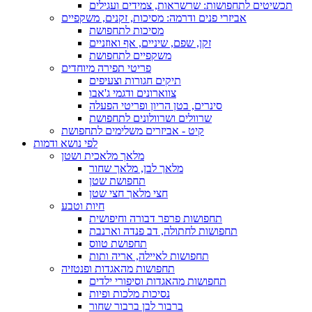
תכשיטים לתחפושות: שרשראות, צמידים ועגילים
אביזרי פנים ודרמה: מסיכות, זקנים, משקפיים
מסיכות לתחפושת
זקן, שפם, שיניים, אף ואוזניים
משקפיים לתחפושת
פריטי תפירה מיוחדים
תיקים חגורות וצעיפים
צווארונים ודגמי ג'אבו
סינרים, בטן הריון ופריטי הפעלה
שרוולים ושרוולונים לתחפושת
קיט - אביזרים משלימים לתחפושת
לפי נושא ודמות
מלאך מלאכית ושטן
מלאך לבן, מלאך שחור
תחפושת שטן
חצי מלאך חצי שטן
חיות וטבע
תחפושות פרפר דבורה וחיפושית
תחפושות לחתולה, דב פנדה וארנבת
תחפושת טווס
תחפושות לאיילה, אריה ותות
תחפושות מהאגדות ופנטזיה
תחפושות מהאגדות וסיפורי ילדים
נסיכות מלכות ופיות
ברבור לבן ברבור שחור