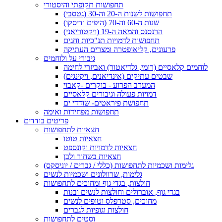
תחפושות תקופתי והיסטורי
תחפושות לשנות ה-20 וה-30 (גטסבי)
שנות ה-60 וה-70 (היפים ודיסקו)
הרנסנס והמאה ה-19 (ויקטוריאני)
תחפושות לדמויות תנ"כיות וחגים
פרעונים, קליאופטרה ומצרים העתיקה
גיבורי על ולוחמים
לוחמים קלאסיים (רומי, גלדיאטור) ואביזרי לחימה
שבטים עתיקים (אינדיאנים, ויקינגים)
המערב הפרוע - בוקרים -קאבוי
דמויות פעולה וגיבורים קלאסיים
תחפושת פיראטים- שודדי ים
תחפושות מפחידות ואימה
פריטים בודדים
חצאיות לתחפושות
חצאיות טוטו
חצאיות לדמויות וקונספט
חצאיות בשחור ולבן
גלימות ושכמיות לתחפושות (כללי / גברים / יוניסקס)
גלימות, שרוולונים ושכמיות לנשים
חולצות, בגדי גוף ומחוכים לתחפושות
בגדי גוף, אוברולים וחולצות לנשים ובנות
מחוכים, סטרפלס וטופים לנשים
חולצות וגופיות לגברים
וסטים לתחפושות