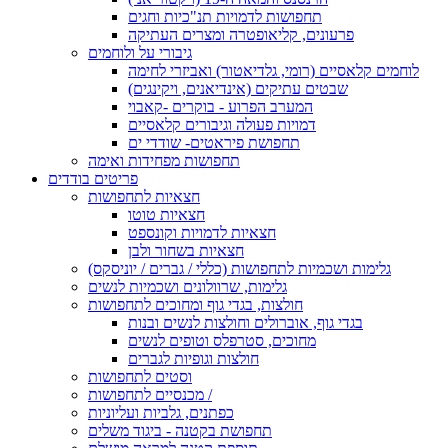
תחפושות לדמויות תנ"כיות וחגים
פרעונים, קליאופטרה ומצרים העתיקה
גיבורי על ולוחמים
לוחמים קלאסיים (רומי, גלדיאטור) ואביזרי לחימה
שבטים עתיקים (אינדיאנים, ויקינגים)
המערב הפרוע - בוקרים -קאבוי
דמויות פעולה וגיבורים קלאסיים
תחפושת פיראטים- שודדי ים
תחפושות מפחידות ואימה
פריטים בודדים
חצאיות לתחפושות
חצאיות טוטו
חצאיות לדמויות וקונספט
חצאיות בשחור ולבן
גלימות ושכמיות לתחפושות (כללי / גברים / יוניסקס)
גלימות, שרוולונים ושכמיות לנשים
חולצות, בגדי גוף ומחוכים לתחפושות
בגדי גוף, אוברולים וחולצות לנשים ובנות
מחוכים, סטרפלס וטופים לנשים
חולצות וגופיות לגברים
וסטים לתחפושות
מכנסיים לתחפושות /
כפתנים, גלביות ועליוניות
תחפושת בקטנה - ביגוד משלים