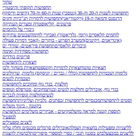
שחור
תחפושות תקופתי והיסטורי
תחפושות לשנות ה-20 וה-30 (גטסבי)
שנות ה-60 וה-70 (היפים ודיסקו)
הרנסנס והמאה ה-19 (ויקטוריאני)
תחפושות לדמויות תנ"כיות וחגים
פרעונים, קליאופטרה ומצרים העתיקה
גיבורי על ולוחמים
לוחמים קלאסיים (רומי, גלדיאטור) ואביזרי לחימה
שבטים עתיקים
(אינדיאנים, ויקינגים)
המערב הפרוע - בוקרים -קאבוי
דמויות פעולה
וגיבורים קלאסיים
תחפושת פיראטים- שודדי ים
תחפושות מפחידות ואימה
פריטים בודדים
חצאיות לתחפושות
חצאיות טוטו
חצאיות לדמויות וקונספט
חצאיות בשחור ולבן
גלימות ושכמיות לתחפושות (כללי / גברים / יוניסקס)
גלימות, שרוולונים
ושכמיות לנשים
חולצות, בגדי גוף ומחוכים לתחפושות
בגדי גוף, אוברולים וחולצות לנשים ובנות
מחוכים, סטרפלס וטופים
לנשים
חולצות וגופיות לגברים
וסטים לתחפושות
מכנסיים לתחפושות /
כפתנים, גלביות ועליוניות
תחפושת
בקטנה - ביגוד משלים
תוספת קטנה למראה מושלם
קיטים - אביזרים משלימים לתחפושת
למפעיל
ליצנים ומפעילים
לליצניות ומפעילות בחצאית ושמלה
אוברולים סרבלים מכנסים וחלק עליון
לליצנים במבצע
לבוש בסגנון תנכי / כפרי
למספרי סיפורים
תלבושות להצגות