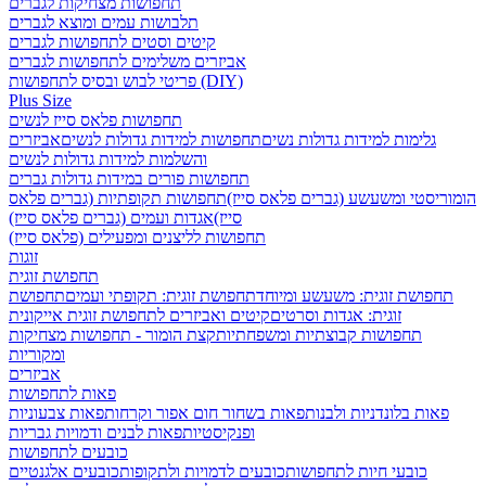
תחפושות מצחיקות לגברים
תלבושות עמים ומוצא לגברים
קיטים וסטים לתחפושות לגברים
אביזרים משלימים לתחפושות לגברים
פריטי לבוש ובסיס לתחפושות (DIY)
Plus Size
תחפושות פלאס סייז לנשים
גלימות למידות גדולות נשים
תחפושות למידות גדולות לנשים
אביזרים
והשלמות למידות גדולות לנשים
תחפושות פורים במידות גדולות גברים
הומוריסטי ומשעשע (גברים פלאס סייז)
תחפושות תקופתיות (גברים פלאס
סייז)
אגדות ועמים (גברים פלאס סייז)
תחפושות לליצנים ומפעילים (פלאס סייז)
זוגות
תחפושת זוגית
תחפושת זוגית: משעשע ומיוחד
תחפושת זוגית: תקופתי ועמים
תחפושת
זוגית: אגדות וסרטים
קיטים ואביזרים לתחפושת זוגית אייקונית
תחפושות קבוצתיות ומשפחתיות
קצת הומור - תחפושות מצחיקות
ומקוריות
אביזרים
פאות לתחפושות
פאות בלונדניות ולבנות
פאות בשחור חום אפור וקרחות
פאות צבעוניות
ופנקיסטיות
פאות לבנים ודמויות גבריות
כובעים לתחפושות
כובעי חיות לתחפושות
כובעים לדמויות ולתקופות
כובעים אלגנטיים