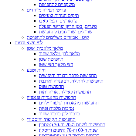
משקפיים לתחפושת
פריטי תפירה מיוחדים
תיקים חגורות וצעיפים
צווארונים ודגמי ג'אבו
סינרים, בטן הריון ופריטי הפעלה
שרוולים ושרוולונים לתחפושת
קיט - אביזרים משלימים לתחפושת
לפי נושא ודמות
מלאך מלאכית ושטן
מלאך לבן, מלאך שחור
תחפושת שטן
חצי מלאך חצי שטן
חיות וטבע
תחפושות פרפר דבורה וחיפושית
תחפושות לחתולה, דב פנדה וארנבת
תחפושת טווס
תחפושות לאיילה, אריה ותות
תחפושות מהאגדות ופנטזיה
תחפושות מהאגדות וסיפורי ילדים
נסיכות מלכות ופיות
ברבור לבן ברבור שחור
תחפושות תקופתי והיסטורי
תחפושות לשנות ה-20 וה-30 (גטסבי)
שנות ה-60 וה-70 (היפים ודיסקו)
הרנסנס והמאה ה-19 (ויקטוריאני)