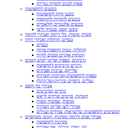
פאות לבנים ודמויות גבריות
כובעים לתחפושות
כובעי חיות לתחפושות
כובעים לדמויות ולתקופות
כובעים אלגנטיים וקלאסיים
כובעי קסם, פנטזיה וליצן
מטות, מוטות, כלי דרמה ואביזרי לחימה
כנפיים, חותלות ואביזרי חיות
כנפיים
חותלות, זנבות ותוספות פרווה
קשתות אוזניים וסטים לחיות
גרביונים, כפפות ופריטי לבוש קטנים
גרביים וגרביונים לתחפושת
שלייקס, עניבות ופפיונים
כפפות לתחפושות (ארוכות וקצרות)
נעליים, כיסויים וביריות (על הרגל)
אביזרי כח וקסם
כתרים ושרביטים
קשתות, סרטים ופרחים לראש
מניפות, שמשיה ונוצות
אביזרי ליצן ופריטי הצהרה
תכשיטים לתחפושות: שרשראות, צמידים ועגילים
אביזרי פנים ודרמה: מסיכות, זקנים, משקפיים
מסיכות לתחפושת
זקן, שפם, שיניים, אף ואוזניים