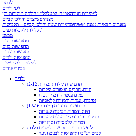
ולבמה
לגני ילדים
למסיבות חנוכה
אביזרי הפעלה
לימי הולדת ומסיבות בגן
מצנחים מיצגים והולכי קביים
מצנחים חצאיות מצנח ושטיחים
דמויות שטח והולכי קביים – תלבושות
קלילות לקבלות פנים /
מבצע
תחפושות בנות
תחפושות בנים
תחפושות ילדות
תחפושות ילדים
לליצנים ולמפעילים.
אביזרי פורים
ילדים
תחפושות לילדות (מידות 2-12)
חיות, חרקים וציפורים לילדות
עמים פנטזיה ודמויות כוח
נסיכות, אגדות ודמויות קלאסיות
תחפושות לנערות (מידות 12-16)
חיות ודמויות חביבות לנערות
פנטזיה, כוח ודמויות עולם לנערות
דמויות קלאסיות וטרנדיות
לבוש תנ"כי ותחפושות לילדים וילדות
לבוש תנ"כי ותחפושות לבנים ונוער