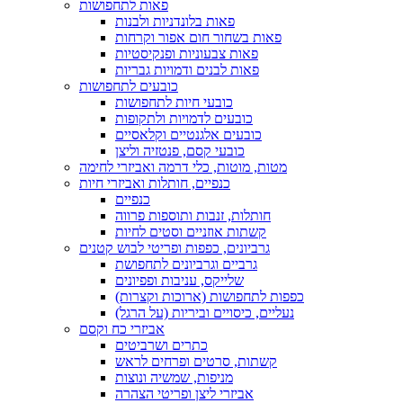
פאות לתחפושות
פאות בלונדניות ולבנות
פאות בשחור חום אפור וקרחות
פאות צבעוניות ופנקיסטיות
פאות לבנים ודמויות גבריות
כובעים לתחפושות
כובעי חיות לתחפושות
כובעים לדמויות ולתקופות
כובעים אלגנטיים וקלאסיים
כובעי קסם, פנטזיה וליצן
מטות, מוטות, כלי דרמה ואביזרי לחימה
כנפיים, חותלות ואביזרי חיות
כנפיים
חותלות, זנבות ותוספות פרווה
קשתות אוזניים וסטים לחיות
גרביונים, כפפות ופריטי לבוש קטנים
גרביים וגרביונים לתחפושת
שלייקס, עניבות ופפיונים
כפפות לתחפושות (ארוכות וקצרות)
נעליים, כיסויים וביריות (על הרגל)
אביזרי כח וקסם
כתרים ושרביטים
קשתות, סרטים ופרחים לראש
מניפות, שמשיה ונוצות
אביזרי ליצן ופריטי הצהרה