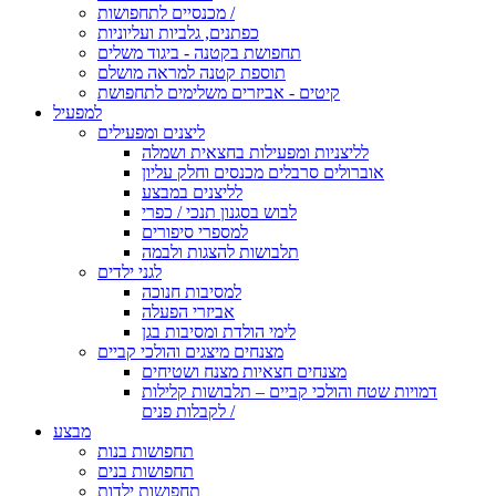
מכנסיים לתחפושות /
כפתנים, גלביות ועליוניות
תחפושת בקטנה - ביגוד משלים
תוספת קטנה למראה מושלם
קיטים - אביזרים משלימים לתחפושת
למפעיל
ליצנים ומפעילים
לליצניות ומפעילות בחצאית ושמלה
אוברולים סרבלים מכנסים וחלק עליון
לליצנים במבצע
לבוש בסגנון תנכי / כפרי
למספרי סיפורים
תלבושות להצגות ולבמה
לגני ילדים
למסיבות חנוכה
אביזרי הפעלה
לימי הולדת ומסיבות בגן
מצנחים מיצגים והולכי קביים
מצנחים חצאיות מצנח ושטיחים
דמויות שטח והולכי קביים – תלבושות קלילות
לקבלות פנים /
מבצע
תחפושות בנות
תחפושות בנים
תחפושות ילדות