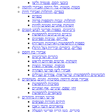
כובעי קסם, פנטזיה וליצן
מטות, מוטות, כלי דרמה ואביזרי לחימה
כנפיים, חותלות ואביזרי חיות
כנפיים
חותלות, זנבות ותוספות פרווה
קשתות אוזניים וסטים לחיות
גרביונים, כפפות ופריטי לבוש קטנים
גרביים וגרביונים לתחפושת
שלייקס, עניבות ופפיונים
כפפות לתחפושות (ארוכות וקצרות)
נעליים, כיסויים וביריות (על הרגל)
אביזרי כח וקסם
כתרים ושרביטים
קשתות, סרטים ופרחים לראש
מניפות, שמשיה ונוצות
אביזרי ליצן ופריטי הצהרה
תכשיטים לתחפושות: שרשראות, צמידים ועגילים
אביזרי פנים ודרמה: מסיכות, זקנים, משקפיים
מסיכות לתחפושת
זקן, שפם, שיניים, אף ואוזניים
משקפיים לתחפושת
פריטי תפירה מיוחדים
תיקים חגורות וצעיפים
צווארונים ודגמי ג'אבו
סינרים, בטן הריון ופריטי הפעלה