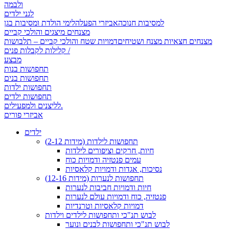
ולבמה
לגני ילדים
למסיבות חנוכה
אביזרי הפעלה
לימי הולדת ומסיבות בגן
מצנחים מיצגים והולכי קביים
מצנחים חצאיות מצנח ושטיחים
דמויות שטח והולכי קביים – תלבושות
קלילות לקבלות פנים /
מבצע
תחפושות בנות
תחפושות בנים
תחפושות ילדות
תחפושות ילדים
לליצנים ולמפעילים.
אביזרי פורים
ילדים
תחפושות לילדות (מידות 2-12)
חיות, חרקים וציפורים לילדות
עמים פנטזיה ודמויות כוח
נסיכות, אגדות ודמויות קלאסיות
תחפושות לנערות (מידות 12-16)
חיות ודמויות חביבות לנערות
פנטזיה, כוח ודמויות עולם לנערות
דמויות קלאסיות וטרנדיות
לבוש תנ"כי ותחפושות לילדים וילדות
לבוש תנ"כי ותחפושות לבנים ונוער