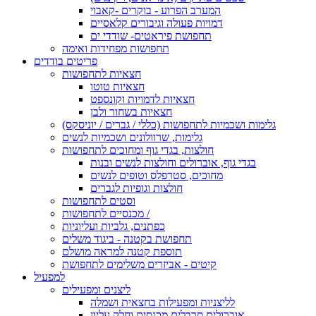
המערב הפרוע - בוקרים -קאבוי
דמויות פעולה וגיבורים קלאסיים
תחפושת פיראטים- שודדי ים
תחפושות מפחידות ואימה
פריטים בודדים
חצאיות לתחפושות
חצאיות טוטו
חצאיות לדמויות וקונספט
חצאיות בשחור ולבן
גלימות ושכמיות לתחפושות (כללי / גברים / יוניסקס)
גלימות, שרוולונים ושכמיות לנשים
חולצות, בגדי גוף ומחוכים לתחפושות
בגדי גוף, אוברולים וחולצות לנשים ובנות
מחוכים, סטרפלס וטופים לנשים
חולצות וגופיות לגברים
וסטים לתחפושות
מכנסיים לתחפושות /
כפתנים, גלביות ועליוניות
תחפושת בקטנה - ביגוד משלים
תוספת קטנה למראה מושלם
קיטים - אביזרים משלימים לתחפושת
למפעיל
ליצנים ומפעילים
לליצניות ומפעילות בחצאית ושמלה
אוברולים סרבלים מכנסים וחלק עליון