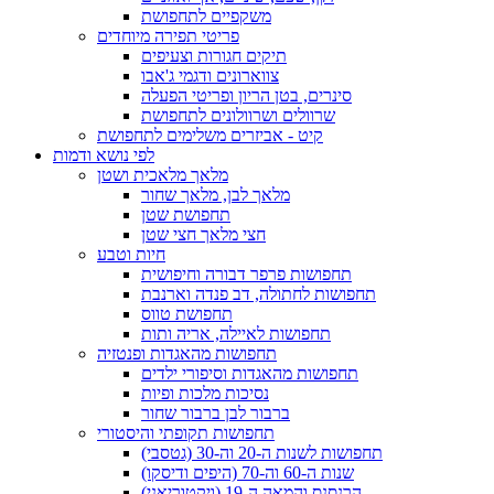
משקפיים לתחפושת
פריטי תפירה מיוחדים
תיקים חגורות וצעיפים
צווארונים ודגמי ג'אבו
סינרים, בטן הריון ופריטי הפעלה
שרוולים ושרוולונים לתחפושת
קיט - אביזרים משלימים לתחפושת
לפי נושא ודמות
מלאך מלאכית ושטן
מלאך לבן, מלאך שחור
תחפושת שטן
חצי מלאך חצי שטן
חיות וטבע
תחפושות פרפר דבורה וחיפושית
תחפושות לחתולה, דב פנדה וארנבת
תחפושת טווס
תחפושות לאיילה, אריה ותות
תחפושות מהאגדות ופנטזיה
תחפושות מהאגדות וסיפורי ילדים
נסיכות מלכות ופיות
ברבור לבן ברבור שחור
תחפושות תקופתי והיסטורי
תחפושות לשנות ה-20 וה-30 (גטסבי)
שנות ה-60 וה-70 (היפים ודיסקו)
הרנסנס והמאה ה-19 (ויקטוריאני)