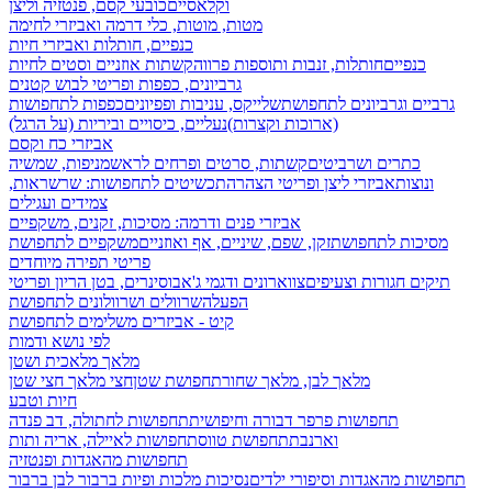
וקלאסיים
כובעי קסם, פנטזיה וליצן
מטות, מוטות, כלי דרמה ואביזרי לחימה
כנפיים, חותלות ואביזרי חיות
כנפיים
חותלות, זנבות ותוספות פרווה
קשתות אוזניים וסטים לחיות
גרביונים, כפפות ופריטי לבוש קטנים
גרביים וגרביונים לתחפושת
שלייקס, עניבות ופפיונים
כפפות לתחפושות
(ארוכות וקצרות)
נעליים, כיסויים וביריות (על הרגל)
אביזרי כח וקסם
כתרים ושרביטים
קשתות, סרטים ופרחים לראש
מניפות, שמשיה
ונוצות
אביזרי ליצן ופריטי הצהרה
תכשיטים לתחפושות: שרשראות,
צמידים ועגילים
אביזרי פנים ודרמה: מסיכות, זקנים, משקפיים
מסיכות לתחפושת
זקן, שפם, שיניים, אף ואוזניים
משקפיים לתחפושת
פריטי תפירה מיוחדים
תיקים חגורות וצעיפים
צווארונים ודגמי ג'אבו
סינרים, בטן הריון ופריטי
הפעלה
שרוולים ושרוולונים לתחפושת
קיט - אביזרים משלימים לתחפושת
לפי נושא ודמות
מלאך מלאכית ושטן
מלאך לבן, מלאך שחור
תחפושת שטן
חצי מלאך חצי שטן
חיות וטבע
תחפושות פרפר דבורה וחיפושית
תחפושות לחתולה, דב פנדה
וארנבת
תחפושת טווס
תחפושות לאיילה, אריה ותות
תחפושות מהאגדות ופנטזיה
תחפושות מהאגדות וסיפורי ילדים
נסיכות מלכות ופיות
ברבור לבן ברבור