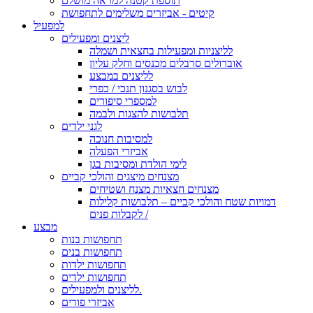
תוספת קטנה למראה מושלם
קיטים - אביזרים משלימים לתחפושת
למפעיל
ליצנים ומפעילים
לליצניות ומפעילות בחצאית ושמלה
אוברולים סרבלים מכנסים וחלק עליון
לליצנים במבצע
לבוש בסגנון תנכי / כפרי
למספרי סיפורים
תלבושות להצגות ולבמה
לגני ילדים
למסיבות חנוכה
אביזרי הפעלה
לימי הולדת ומסיבות בגן
מצנחים מיצגים והולכי קביים
מצנחים חצאיות מצנח ושטיחים
דמויות שטח והולכי קביים – תלבושות קלילות
לקבלות פנים /
מבצע
תחפושות בנות
תחפושות בנים
תחפושות ילדות
תחפושות ילדים
לליצנים ולמפעילים.
אביזרי פורים