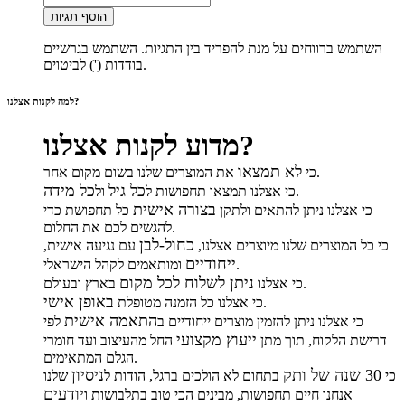
הוסף תגיות
השתמש ברווחים על מנת להפריד בין התגיות. השתמש בגרשיים
בודדות (') לביטוים.
למה לקנות אצלנו?
מדוע לקנות אצלנו?
לא תמצאו
את המוצרים שלנו בשום מקום אחר.
כי
כל גיל
כל מידה
.
כי אצלנו תמצאו תחפושות ל
ול
בצורה אישית
כי אצלנו ניתן להתאים ולתקן
כל תחפושת כדי
להגשים לכם את החלום.
כחול-לבן
כי כל המוצרים שלנו מיוצרים אצלנו,
עם נגיעה אישית,
ייחודיים
ומותאמים לקהל הישראלי.
ניתן לשלוח לכל מקום
בארץ ובעולם.
כי אצלנו
באופן אישי
.
כי אצלנו כל הזמנה מטופלת
התאמה אישית
כי אצלנו ניתן להזמין מוצרים ייחודיים ב
לפי
ייעוץ מקצועי
דרישת הלקוח, תוך מתן
החל מהעיצוב ועד חומרי
הגלם המתאימים.
30 שנה של ותק
ניסיון
כי
בתחום לא הולכים ברגל, הודות ל
שלנו
יודעים
אנחנו חיים תחפושות, מבינים הכי טוב בתלבושות ו