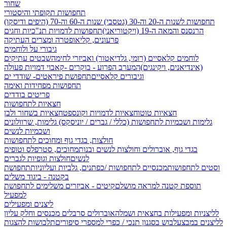
שחור
תחפושות תקופתי והיסטורי
תחפושות לשנות ה-20 וה-30 (גטסבי)
שנות ה-60 וה-70 (היפים ודיסקו)
הרנסנס והמאה ה-19 (ויקטוריאני)
תחפושות לדמויות תנ"כיות וחגים
פרעונים, קליאופטרה ומצרים העתיקה
גיבורי על ולוחמים
לוחמים קלאסיים (רומי, גלדיאטור) ואביזרי לחימה
שבטים עתיקים
(אינדיאנים, ויקינגים)
המערב הפרוע - בוקרים -קאבוי
דמויות פעולה
וגיבורים קלאסיים
תחפושת פיראטים- שודדי ים
תחפושות מפחידות ואימה
פריטים בודדים
חצאיות לתחפושות
חצאיות טוטו
חצאיות לדמויות וקונספט
חצאיות בשחור ולבן
גלימות ושכמיות לתחפושות (כללי / גברים / יוניסקס)
גלימות, שרוולונים
ושכמיות לנשים
חולצות, בגדי גוף ומחוכים לתחפושות
בגדי גוף, אוברולים וחולצות לנשים ובנות
מחוכים, סטרפלס וטופים
לנשים
חולצות וגופיות לגברים
וסטים לתחפושות
מכנסיים לתחפושות /
כפתנים, גלביות ועליוניות
תחפושת
בקטנה - ביגוד משלים
תוספת קטנה למראה מושלם
קיטים - אביזרים משלימים לתחפושת
למפעיל
ליצנים ומפעילים
לליצניות ומפעילות בחצאית ושמלה
אוברולים סרבלים מכנסים וחלק עליון
לליצנים במבצע
לבוש בסגנון תנכי / כפרי
למספרי סיפורים
תלבושות להצגות