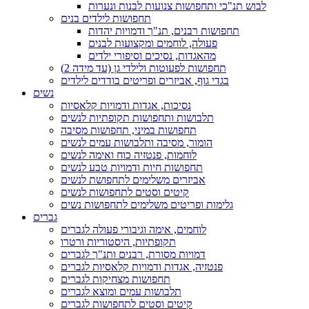
לבוש תנ"כי ותחפושות צנועות לבנות ונערות
תחפושות לילדים בנים
תחפושות רבנים, תנ"ך ודמויות יהדות
פעולה, לוחמים ומקצועות לבנים
מהאגדות, נסיכים וסיפורי ילדים
תחפושות לפעוטות ולילדי גן (עד מידה 2)
בגדי גוף, אביזרים ופריטים בודדים לילדים
נשים
נסיכות, אגדות ודמויות קלאסיות
תלבושות ותחפושות תקופתיות לנשים
תחפושות במיני, תחפושות מסיבה
הומור, מסיבה ותלבושות עמים לנשים
לוחמות, פנטזיה כוח ואימה לנשים
תחפושות חיות ודמויות טבע לנשים
אביזרים משלימים לתחפושת לנשים
קיטים וסטים לתחפושות לנשים
גלימות ופריטים משלימים לתחפושות נשים
גברים
לוחמים, אימה וגיבורי פעולה לגברים
תקופתיות, היסטוריות ורטרו
דמויות מסורת, רבנים ותנ"ך לגברים
פנטזיה, אגדות ודמויות קלאסיות לגברים
תחפושות מצחיקות לגברים
תלבושות עמים ומוצא לגברים
קיטים וסטים לתחפושות לגברים