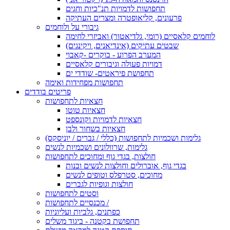
תחפושות לדמויות תנ"כיות וחגים
פרעונים, קליאופטרה ומצרים העתיקה
גיבורי על ולוחמים
לוחמים קלאסיים (רומי, גלדיאטור) ואביזרי לחימה
שבטים עתיקים (אינדיאנים, ויקינגים)
המערב הפרוע - בוקרים -קאבוי
דמויות פעולה וגיבורים קלאסיים
תחפושת פיראטים- שודדי ים
תחפושות מפחידות ואימה
פריטים בודדים
חצאיות לתחפושות
חצאיות טוטו
חצאיות לדמויות וקונספט
חצאיות בשחור ולבן
גלימות ושכמיות לתחפושות (כללי / גברים / יוניסקס)
גלימות, שרוולונים ושכמיות לנשים
חולצות, בגדי גוף ומחוכים לתחפושות
בגדי גוף, אוברולים וחולצות לנשים ובנות
מחוכים, סטרפלס וטופים לנשים
חולצות וגופיות לגברים
וסטים לתחפושות
מכנסיים לתחפושות /
כפתנים, גלביות ועליוניות
תחפושת בקטנה - ביגוד משלים