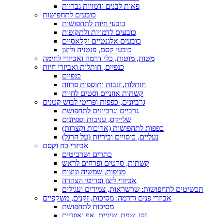
פאות לבנים ודמויות גבריות
כובעים לתחפושות
כובעי חיות לתחפושות
כובעים לדמויות ולתקופות
כובעים אלגנטיים וקלאסיים
כובעי קסם, פנטזיה וליצן
מטות, מוטות, כלי דרמה ואביזרי לחימה
כנפיים, חותלות ואביזרי חיות
כנפיים
חותלות, זנבות ותוספות פרווה
קשתות אוזניים וסטים לחיות
גרביונים, כפפות ופריטי לבוש קטנים
גרביים וגרביונים לתחפושת
שלייקס, עניבות ופפיונים
כפפות לתחפושות (ארוכות וקצרות)
נעליים, כיסויים וביריות (על הרגל)
אביזרי כח וקסם
כתרים ושרביטים
קשתות, סרטים ופרחים לראש
מניפות, שמשיה ונוצות
אביזרי ליצן ופריטי הצהרה
תכשיטים לתחפושות: שרשראות, צמידים ועגילים
אביזרי פנים ודרמה: מסיכות, זקנים, משקפיים
מסיכות לתחפושת
זקן, שפם, שיניים, אף ואוזניים