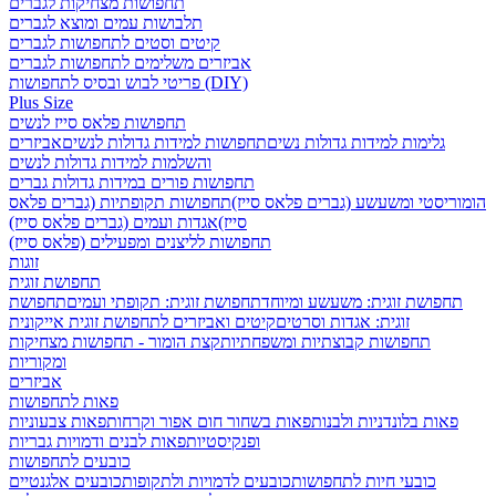
תחפושות מצחיקות לגברים
תלבושות עמים ומוצא לגברים
קיטים וסטים לתחפושות לגברים
אביזרים משלימים לתחפושות לגברים
פריטי לבוש ובסיס לתחפושות (DIY)
Plus Size
תחפושות פלאס סייז לנשים
גלימות למידות גדולות נשים
תחפושות למידות גדולות לנשים
אביזרים
והשלמות למידות גדולות לנשים
תחפושות פורים במידות גדולות גברים
הומוריסטי ומשעשע (גברים פלאס סייז)
תחפושות תקופתיות (גברים פלאס
סייז)
אגדות ועמים (גברים פלאס סייז)
תחפושות לליצנים ומפעילים (פלאס סייז)
זוגות
תחפושת זוגית
תחפושת זוגית: משעשע ומיוחד
תחפושת זוגית: תקופתי ועמים
תחפושת
זוגית: אגדות וסרטים
קיטים ואביזרים לתחפושת זוגית אייקונית
תחפושות קבוצתיות ומשפחתיות
קצת הומור - תחפושות מצחיקות
ומקוריות
אביזרים
פאות לתחפושות
פאות בלונדניות ולבנות
פאות בשחור חום אפור וקרחות
פאות צבעוניות
ופנקיסטיות
פאות לבנים ודמויות גבריות
כובעים לתחפושות
כובעי חיות לתחפושות
כובעים לדמויות ולתקופות
כובעים אלגנטיים