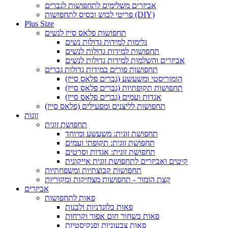
אביזרים משלימים לתחפושות לגברים
פריטי לבוש ובסיס לתחפושות (DIY)
Plus Size
תחפושות פלאס סייז לנשים
גלימות למידות גדולות נשים
תחפושות למידות גדולות לנשים
אביזרים והשלמות למידות גדולות לנשים
תחפושות פורים במידות גדולות גברים
הומוריסטי ומשעשע (גברים פלאס סייז)
תחפושות תקופתיות (גברים פלאס סייז)
אגדות ועמים (גברים פלאס סייז)
תחפושות לליצנים ומפעילים (פלאס סייז)
זוגות
תחפושת זוגית
תחפושת זוגית: משעשע ומיוחד
תחפושת זוגית: תקופתי ועמים
תחפושת זוגית: אגדות וסרטים
קיטים ואביזרים לתחפושת זוגית אייקונית
תחפושות קבוצתיות ומשפחתיות
קצת הומור - תחפושות מצחיקות ומקוריות
אביזרים
פאות לתחפושות
פאות בלונדניות ולבנות
פאות בשחור חום אפור וקרחות
פאות צבעוניות ופנקיסטיות