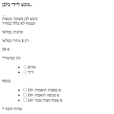
כובע ליידי בלבן..
כובע לבן מעוטר בנוצות
הצעיף לא כלול במחיר
זמינות:
במלאי
רק
1
נותרו במלאי
59 ₪
גוון בעיטור
*
אדום
ורוד
בנוסף
19 ₪
כפפות תואמות
+
19 ₪
מניפה תואמת
+
24 ₪
צעיף נוצות עבה
+
* שדות חובה