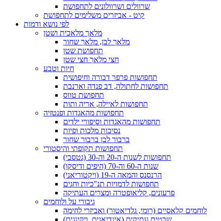
שרוולים ושרוולונים לתחפושת
קיט - אביזרים משלימים לתחפושת
לפי נושא ודמות
מלאך מלאכית ושטן
מלאך לבן, מלאך שחור
תחפושת שטן
חצי מלאך חצי שטן
חיות וטבע
תחפושות פרפר דבורה וחיפושית
תחפושות לחתולה, דב פנדה וארנבת
תחפושת טווס
תחפושות לאיילה, אריה ותות
תחפושות מהאגדות ופנטזיה
תחפושות מהאגדות וסיפורי ילדים
נסיכות מלכות ופיות
ברבור לבן ברבור שחור
תחפושות תקופתי והיסטורי
תחפושות לשנות ה-20 וה-30 (גטסבי)
שנות ה-60 וה-70 (היפים ודיסקו)
הרנסנס והמאה ה-19 (ויקטוריאני)
תחפושות לדמויות תנ"כיות וחגים
פרעונים, קליאופטרה ומצרים העתיקה
גיבורי על ולוחמים
לוחמים קלאסיים (רומי, גלדיאטור) ואביזרי לחימה
שבטים עתיקים (אינדיאנים, ויקינגים)