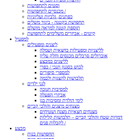
וסטים לתחפושות
מכנסיים לתחפושות /
כפתנים, גלביות ועליוניות
תחפושת בקטנה - ביגוד משלים
תוספת קטנה למראה מושלם
קיטים - אביזרים משלימים לתחפושת
למפעיל
ליצנים ומפעילים
לליצניות ומפעילות בחצאית ושמלה
אוברולים סרבלים מכנסים וחלק עליון
לליצנים במבצע
לבוש בסגנון תנכי / כפרי
למספרי סיפורים
תלבושות להצגות ולבמה
לגני ילדים
למסיבות חנוכה
אביזרי הפעלה
לימי הולדת ומסיבות בגן
מצנחים מיצגים והולכי קביים
מצנחים חצאיות מצנח ושטיחים
דמויות שטח והולכי קביים – תלבושות קלילות
לקבלות פנים /
מבצע
תחפושות בנות