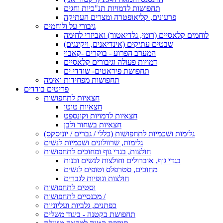
תחפושות לדמויות תנ"כיות וחגים
פרעונים, קליאופטרה ומצרים העתיקה
גיבורי על ולוחמים
לוחמים קלאסיים (רומי, גלדיאטור) ואביזרי לחימה
שבטים עתיקים (אינדיאנים, ויקינגים)
המערב הפרוע - בוקרים -קאבוי
דמויות פעולה וגיבורים קלאסיים
תחפושת פיראטים- שודדי ים
תחפושות מפחידות ואימה
פריטים בודדים
חצאיות לתחפושות
חצאיות טוטו
חצאיות לדמויות וקונספט
חצאיות בשחור ולבן
גלימות ושכמיות לתחפושות (כללי / גברים / יוניסקס)
גלימות, שרוולונים ושכמיות לנשים
חולצות, בגדי גוף ומחוכים לתחפושות
בגדי גוף, אוברולים וחולצות לנשים ובנות
מחוכים, סטרפלס וטופים לנשים
חולצות וגופיות לגברים
וסטים לתחפושות
מכנסיים לתחפושות /
כפתנים, גלביות ועליוניות
תחפושת בקטנה - ביגוד משלים