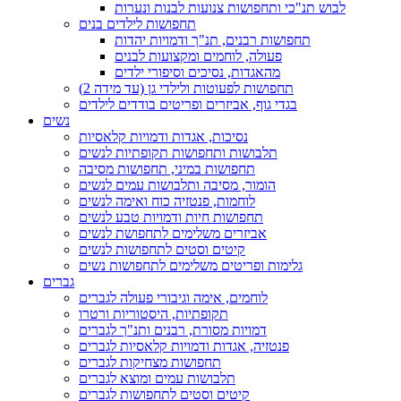
לבוש תנ"כי ותחפושות צנועות לבנות ונערות
תחפושות לילדים בנים
תחפושות רבנים, תנ"ך ודמויות יהדות
פעולה, לוחמים ומקצועות לבנים
מהאגדות, נסיכים וסיפורי ילדים
תחפושות לפעוטות ולילדי גן (עד מידה 2)
בגדי גוף, אביזרים ופריטים בודדים לילדים
נשים
נסיכות, אגדות ודמויות קלאסיות
תלבושות ותחפושות תקופתיות לנשים
תחפושות במיני, תחפושות מסיבה
הומור, מסיבה ותלבושות עמים לנשים
לוחמות, פנטזיה כוח ואימה לנשים
תחפושות חיות ודמויות טבע לנשים
אביזרים משלימים לתחפושת לנשים
קיטים וסטים לתחפושות לנשים
גלימות ופריטים משלימים לתחפושות נשים
גברים
לוחמים, אימה וגיבורי פעולה לגברים
תקופתיות, היסטוריות ורטרו
דמויות מסורת, רבנים ותנ"ך לגברים
פנטזיה, אגדות ודמויות קלאסיות לגברים
תחפושות מצחיקות לגברים
תלבושות עמים ומוצא לגברים
קיטים וסטים לתחפושות לגברים