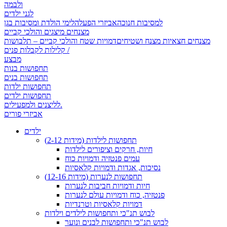
ולבמה
לגני ילדים
למסיבות חנוכה
אביזרי הפעלה
לימי הולדת ומסיבות בגן
מצנחים מיצגים והולכי קביים
מצנחים חצאיות מצנח ושטיחים
דמויות שטח והולכי קביים – תלבושות
קלילות לקבלות פנים /
מבצע
תחפושות בנות
תחפושות בנים
תחפושות ילדות
תחפושות ילדים
לליצנים ולמפעילים.
אביזרי פורים
ילדים
תחפושות לילדות (מידות 2-12)
חיות, חרקים וציפורים לילדות
עמים פנטזיה ודמויות כוח
נסיכות, אגדות ודמויות קלאסיות
תחפושות לנערות (מידות 12-16)
חיות ודמויות חביבות לנערות
פנטזיה, כוח ודמויות עולם לנערות
דמויות קלאסיות וטרנדיות
לבוש תנ"כי ותחפושות לילדים וילדות
לבוש תנ"כי ותחפושות לבנים ונוער