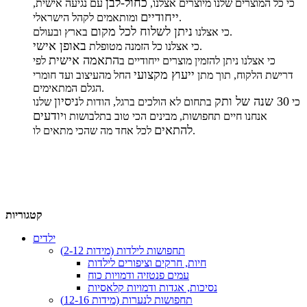
כחול-לבן
כי כל המוצרים שלנו מיוצרים אצלנו,
עם נגיעה אישית,
ייחודיים
ומותאמים לקהל הישראלי.
ניתן לשלוח לכל מקום
בארץ ובעולם.
כי אצלנו
באופן אישי
.
כי אצלנו כל הזמנה מטופלת
התאמה אישית
כי אצלנו ניתן להזמין מוצרים ייחודיים ב
לפי
ייעוץ מקצועי
דרישת הלקוח, תוך מתן
החל מהעיצוב ועד חומרי
הגלם המתאימים.
30 שנה של ותק
ניסיון
כי
בתחום לא הולכים ברגל, הודות ל
שלנו
יודעים
אנחנו חיים תחפושות, מבינים הכי טוב בתלבושות ו
להתאים
לכל אחד מה שהכי מתאים לו.
קטגוריות
ילדים
תחפושות לילדות (מידות 2-12)
חיות, חרקים וציפורים לילדות
עמים פנטזיה ודמויות כוח
נסיכות, אגדות ודמויות קלאסיות
תחפושות לנערות (מידות 12-16)