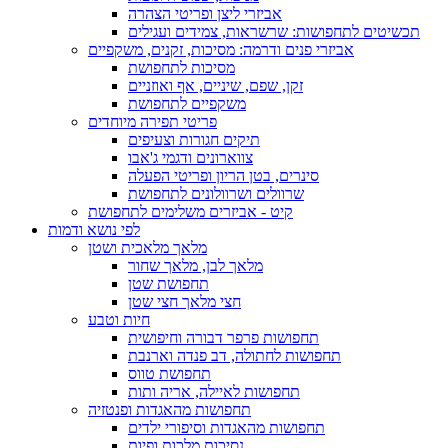
אביזרי ליצן ופריטי הצהרה
תכשיטים לתחפושות: שרשראות, צמידים ועגילים
אביזרי פנים ודרמה: מסיכות, זקנים, משקפיים
מסיכות לתחפושת
זקן, שפם, שיניים, אף ואוזניים
משקפיים לתחפושת
פריטי תפירה מיוחדים
תיקים חגורות וצעיפים
צווארונים ודגמי ג'אבו
סינרים, בטן הריון ופריטי הפעלה
שרוולים ושרוולונים לתחפושת
קיט - אביזרים משלימים לתחפושת
לפי נושא ודמות
מלאך מלאכית ושטן
מלאך לבן, מלאך שחור
תחפושת שטן
חצי מלאך חצי שטן
חיות וטבע
תחפושות פרפר דבורה וחיפושית
תחפושות לחתולה, דב פנדה וארנבת
תחפושת טווס
תחפושות לאיילה, אריה ותות
תחפושות מהאגדות ופנטזיה
תחפושות מהאגדות וסיפורי ילדים
נסיכות מלכות ופיות