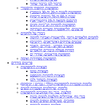
ברבור לבן ברבור שחור
תחפושות תקופתי והיסטורי
תחפושות לשנות ה-20 וה-30 (גטסבי)
שנות ה-60 וה-70 (היפים ודיסקו)
הרנסנס והמאה ה-19 (ויקטוריאני)
תחפושות לדמויות תנ"כיות וחגים
פרעונים, קליאופטרה ומצרים העתיקה
גיבורי על ולוחמים
לוחמים קלאסיים (רומי, גלדיאטור) ואביזרי לחימה
שבטים עתיקים (אינדיאנים, ויקינגים)
המערב הפרוע - בוקרים -קאבוי
דמויות פעולה וגיבורים קלאסיים
תחפושת פיראטים- שודדי ים
תחפושות מפחידות ואימה
פריטים בודדים
חצאיות לתחפושות
חצאיות טוטו
חצאיות לדמויות וקונספט
חצאיות בשחור ולבן
גלימות ושכמיות לתחפושות (כללי / גברים / יוניסקס)
גלימות, שרוולונים ושכמיות לנשים
חולצות, בגדי גוף ומחוכים לתחפושות
בגדי גוף, אוברולים וחולצות לנשים ובנות
מחוכים, סטרפלס וטופים לנשים
חולצות וגופיות לגברים