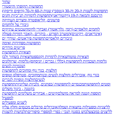
שחור
תחפושות תקופתי והיסטורי
תחפושות לשנות ה-20 וה-30 (גטסבי)
שנות ה-60 וה-70 (היפים ודיסקו)
הרנסנס והמאה ה-19 (ויקטוריאני)
תחפושות לדמויות תנ"כיות וחגים
פרעונים, קליאופטרה ומצרים העתיקה
גיבורי על ולוחמים
לוחמים קלאסיים (רומי, גלדיאטור) ואביזרי לחימה
שבטים עתיקים
(אינדיאנים, ויקינגים)
המערב הפרוע - בוקרים -קאבוי
דמויות פעולה
וגיבורים קלאסיים
תחפושת פיראטים- שודדי ים
תחפושות מפחידות ואימה
פריטים בודדים
חצאיות לתחפושות
חצאיות טוטו
חצאיות לדמויות וקונספט
חצאיות בשחור ולבן
גלימות ושכמיות לתחפושות (כללי / גברים / יוניסקס)
גלימות, שרוולונים
ושכמיות לנשים
חולצות, בגדי גוף ומחוכים לתחפושות
בגדי גוף, אוברולים וחולצות לנשים ובנות
מחוכים, סטרפלס וטופים
לנשים
חולצות וגופיות לגברים
וסטים לתחפושות
מכנסיים לתחפושות /
כפתנים, גלביות ועליוניות
תחפושת
בקטנה - ביגוד משלים
תוספת קטנה למראה מושלם
קיטים - אביזרים משלימים לתחפושת
למפעיל
ליצנים ומפעילים
לליצניות ומפעילות בחצאית ושמלה
אוברולים סרבלים מכנסים וחלק עליון
לליצנים במבצע
לבוש בסגנון תנכי / כפרי
למספרי סיפורים
תלבושות להצגות