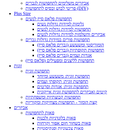
אביזרים משלימים לתחפושות לגברים
פריטי לבוש ובסיס לתחפושות (DIY)
Plus Size
תחפושות פלאס סייז לנשים
גלימות למידות גדולות נשים
תחפושות למידות גדולות לנשים
אביזרים והשלמות למידות גדולות לנשים
תחפושות פורים במידות גדולות גברים
הומוריסטי ומשעשע (גברים פלאס סייז)
תחפושות תקופתיות (גברים פלאס סייז)
אגדות ועמים (גברים פלאס סייז)
תחפושות לליצנים ומפעילים (פלאס סייז)
זוגות
תחפושת זוגית
תחפושת זוגית: משעשע ומיוחד
תחפושת זוגית: תקופתי ועמים
תחפושת זוגית: אגדות וסרטים
קיטים ואביזרים לתחפושת זוגית אייקונית
תחפושות קבוצתיות ומשפחתיות
קצת הומור - תחפושות מצחיקות ומקוריות
אביזרים
פאות לתחפושות
פאות בלונדניות ולבנות
פאות בשחור חום אפור וקרחות
פאות צבעוניות ופנקיסטיות