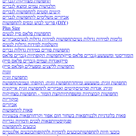
תחפושות מצחיקות לגברים
תלבושות עמים ומוצא לגברים
קיטים וסטים לתחפושות לגברים
אביזרים משלימים לתחפושות לגברים
פריטי לבוש ובסיס לתחפושות (DIY)
Plus Size
תחפושות פלאס סייז לנשים
גלימות למידות גדולות נשים
תחפושות למידות גדולות לנשים
אביזרים
והשלמות למידות גדולות לנשים
תחפושות פורים במידות גדולות גברים
הומוריסטי ומשעשע (גברים פלאס סייז)
תחפושות תקופתיות (גברים פלאס
סייז)
אגדות ועמים (גברים פלאס סייז)
תחפושות לליצנים ומפעילים (פלאס סייז)
זוגות
תחפושת זוגית
תחפושת זוגית: משעשע ומיוחד
תחפושת זוגית: תקופתי ועמים
תחפושת
זוגית: אגדות וסרטים
קיטים ואביזרים לתחפושת זוגית אייקונית
תחפושות קבוצתיות ומשפחתיות
קצת הומור - תחפושות מצחיקות
ומקוריות
אביזרים
פאות לתחפושות
פאות בלונדניות ולבנות
פאות בשחור חום אפור וקרחות
פאות צבעוניות
ופנקיסטיות
פאות לבנים ודמויות גבריות
כובעים לתחפושות
כובעי חיות לתחפושות
כובעים לדמויות ולתקופות
כובעים אלגנטיים