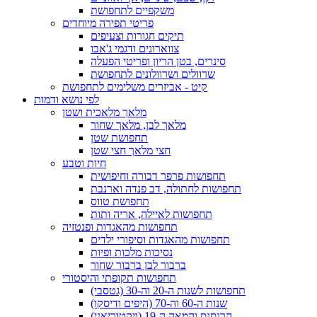
משקפיים לתחפושת
פריטי תפירה מיוחדים
תיקים חגורות וצעיפים
צווארונים ודגמי ג'אבו
סינרים, בטן הריון ופריטי הפעלה
שרוולים ושרוולונים לתחפושת
קיט - אביזרים משלימים לתחפושת
לפי נושא ודמות
מלאך מלאכית ושטן
מלאך לבן, מלאך שחור
תחפושת שטן
חצי מלאך חצי שטן
חיות וטבע
תחפושות פרפר דבורה וחיפושית
תחפושות לחתולה, דב פנדה וארנבת
תחפושת טווס
תחפושות לאיילה, אריה ותות
תחפושות מהאגדות ופנטזיה
תחפושות מהאגדות וסיפורי ילדים
נסיכות מלכות ופיות
ברבור לבן ברבור שחור
תחפושות תקופתי והיסטורי
תחפושות לשנות ה-20 וה-30 (גטסבי)
שנות ה-60 וה-70 (היפים ודיסקו)
הרנסנס והמאה ה-19 (ויקטוריאני)