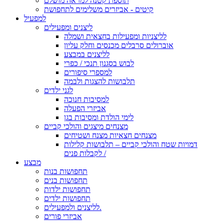
תוספת קטנה למראה מושלם
קיטים - אביזרים משלימים לתחפושת
למפעיל
ליצנים ומפעילים
לליצניות ומפעילות בחצאית ושמלה
אוברולים סרבלים מכנסים וחלק עליון
לליצנים במבצע
לבוש בסגנון תנכי / כפרי
למספרי סיפורים
תלבושות להצגות ולבמה
לגני ילדים
למסיבות חנוכה
אביזרי הפעלה
לימי הולדת ומסיבות בגן
מצנחים מיצגים והולכי קביים
מצנחים חצאיות מצנח ושטיחים
דמויות שטח והולכי קביים – תלבושות קלילות
לקבלות פנים /
מבצע
תחפושות בנות
תחפושות בנים
תחפושות ילדות
תחפושות ילדים
לליצנים ולמפעילים.
אביזרי פורים