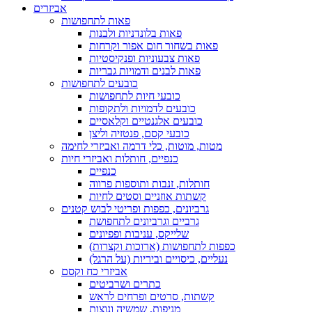
אביזרים
פאות לתחפושות
פאות בלונדניות ולבנות
פאות בשחור חום אפור וקרחות
פאות צבעוניות ופנקיסטיות
פאות לבנים ודמויות גבריות
כובעים לתחפושות
כובעי חיות לתחפושות
כובעים לדמויות ולתקופות
כובעים אלגנטיים וקלאסיים
כובעי קסם, פנטזיה וליצן
מטות, מוטות, כלי דרמה ואביזרי לחימה
כנפיים, חותלות ואביזרי חיות
כנפיים
חותלות, זנבות ותוספות פרווה
קשתות אוזניים וסטים לחיות
גרביונים, כפפות ופריטי לבוש קטנים
גרביים וגרביונים לתחפושת
שלייקס, עניבות ופפיונים
כפפות לתחפושות (ארוכות וקצרות)
נעליים, כיסויים וביריות (על הרגל)
אביזרי כח וקסם
כתרים ושרביטים
קשתות, סרטים ופרחים לראש
מניפות, שמשיה ונוצות