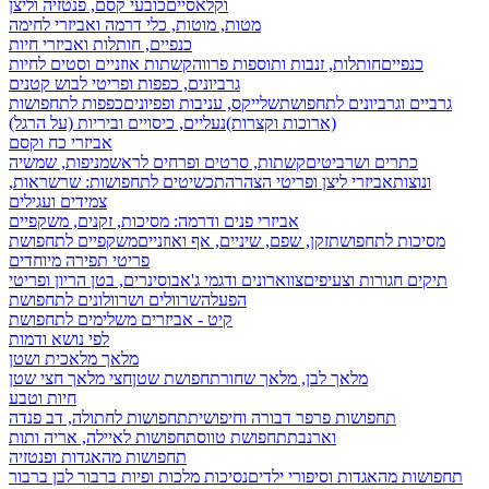
וקלאסיים
כובעי קסם, פנטזיה וליצן
מטות, מוטות, כלי דרמה ואביזרי לחימה
כנפיים, חותלות ואביזרי חיות
כנפיים
חותלות, זנבות ותוספות פרווה
קשתות אוזניים וסטים לחיות
גרביונים, כפפות ופריטי לבוש קטנים
גרביים וגרביונים לתחפושת
שלייקס, עניבות ופפיונים
כפפות לתחפושות
(ארוכות וקצרות)
נעליים, כיסויים וביריות (על הרגל)
אביזרי כח וקסם
כתרים ושרביטים
קשתות, סרטים ופרחים לראש
מניפות, שמשיה
ונוצות
אביזרי ליצן ופריטי הצהרה
תכשיטים לתחפושות: שרשראות,
צמידים ועגילים
אביזרי פנים ודרמה: מסיכות, זקנים, משקפיים
מסיכות לתחפושת
זקן, שפם, שיניים, אף ואוזניים
משקפיים לתחפושת
פריטי תפירה מיוחדים
תיקים חגורות וצעיפים
צווארונים ודגמי ג'אבו
סינרים, בטן הריון ופריטי
הפעלה
שרוולים ושרוולונים לתחפושת
קיט - אביזרים משלימים לתחפושת
לפי נושא ודמות
מלאך מלאכית ושטן
מלאך לבן, מלאך שחור
תחפושת שטן
חצי מלאך חצי שטן
חיות וטבע
תחפושות פרפר דבורה וחיפושית
תחפושות לחתולה, דב פנדה
וארנבת
תחפושת טווס
תחפושות לאיילה, אריה ותות
תחפושות מהאגדות ופנטזיה
תחפושות מהאגדות וסיפורי ילדים
נסיכות מלכות ופיות
ברבור לבן ברבור