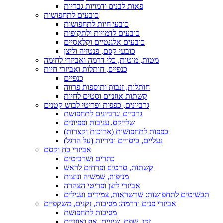
פאות לבנים ודמויות גבריות
כובעים לתחפושות
כובעי חיות לתחפושות
כובעים לדמויות ולתקופות
כובעים אלגנטיים וקלאסיים
כובעי קסם, פנטזיה וליצן
מטות, מוטות, כלי דרמה ואביזרי לחימה
כנפיים, חותלות ואביזרי חיות
כנפיים
חותלות, זנבות ותוספות פרווה
קשתות אוזניים וסטים לחיות
גרביונים, כפפות ופריטי לבוש קטנים
גרביים וגרביונים לתחפושת
שלייקס, עניבות ופפיונים
כפפות לתחפושות (ארוכות וקצרות)
נעליים, כיסויים וביריות (על הרגל)
אביזרי כח וקסם
כתרים ושרביטים
קשתות, סרטים ופרחים לראש
מניפות, שמשיה ונוצות
אביזרי ליצן ופריטי הצהרה
תכשיטים לתחפושות: שרשראות, צמידים ועגילים
אביזרי פנים ודרמה: מסיכות, זקנים, משקפיים
מסיכות לתחפושת
זקן, שפם, שיניים, אף ואוזניים