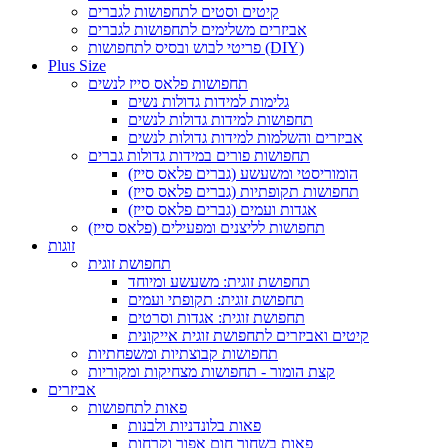
קיטים וסטים לתחפושות לגברים
אביזרים משלימים לתחפושות לגברים
פריטי לבוש ובסיס לתחפושות (DIY)
Plus Size
תחפושות פלאס סייז לנשים
גלימות למידות גדולות נשים
תחפושות למידות גדולות לנשים
אביזרים והשלמות למידות גדולות לנשים
תחפושות פורים במידות גדולות גברים
הומוריסטי ומשעשע (גברים פלאס סייז)
תחפושות תקופתיות (גברים פלאס סייז)
אגדות ועמים (גברים פלאס סייז)
תחפושות לליצנים ומפעילים (פלאס סייז)
זוגות
תחפושת זוגית
תחפושת זוגית: משעשע ומיוחד
תחפושת זוגית: תקופתי ועמים
תחפושת זוגית: אגדות וסרטים
קיטים ואביזרים לתחפושת זוגית אייקונית
תחפושות קבוצתיות ומשפחתיות
קצת הומור - תחפושות מצחיקות ומקוריות
אביזרים
פאות לתחפושות
פאות בלונדניות ולבנות
פאות בשחור חום אפור וקרחות