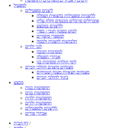
קיטים - אביזרים משלימים לתחפושת
למפעיל
ליצנים ומפעילים
לליצניות ומפעילות בחצאית ושמלה
אוברולים סרבלים מכנסים וחלק עליון
לליצנים במבצע
לבוש בסגנון תנכי / כפרי
למספרי סיפורים
תלבושות להצגות ולבמה
לגני ילדים
למסיבות חנוכה
אביזרי הפעלה
לימי הולדת ומסיבות בגן
מצנחים מיצגים והולכי קביים
מצנחים חצאיות מצנח ושטיחים
ביגוד להולכי קביים
מבצע
תחפושות בנות
תחפושות בנים
תחפושות ילדות
תחפושות ילדים
לליצנים ולמפעילים.
אביזרי פורים
/
דף הבית