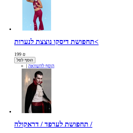
תחפושת דיסקו נוצצת לנערות<
199 ₪
הוסף לסל
הוסף להשוואה
|
תחפושת לערפד / דראקולה /