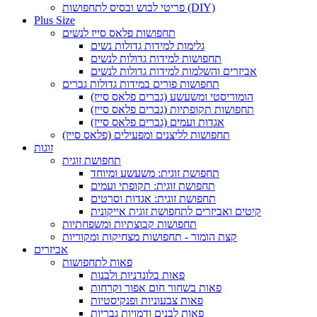
פריטי לבוש ובסיס לתחפושות (DIY)
Plus Size
תחפושות פלאס סייז לנשים
גלימות למידות גדולות נשים
תחפושות למידות גדולות לנשים
אביזרים והשלמות למידות גדולות לנשים
תחפושות פורים במידות גדולות גברים
הומוריסטי ומשעשע (גברים פלאס סייז)
תחפושות תקופתיות (גברים פלאס סייז)
אגדות ועמים (גברים פלאס סייז)
תחפושות לליצנים ומפעילים (פלאס סייז)
זוגות
תחפושת זוגית
תחפושת זוגית: משעשע ומיוחד
תחפושת זוגית: תקופתי ועמים
תחפושת זוגית: אגדות וסרטים
קיטים ואביזרים לתחפושת זוגית אייקונית
תחפושות קבוצתיות ומשפחתיות
קצת הומור - תחפושות מצחיקות ומקוריות
אביזרים
פאות לתחפושות
פאות בלונדניות ולבנות
פאות בשחור חום אפור וקרחות
פאות צבעוניות ופנקיסטיות
פאות לבנים ודמויות גבריות