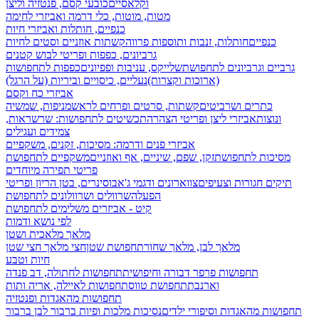
וקלאסיים
כובעי קסם, פנטזיה וליצן
מטות, מוטות, כלי דרמה ואביזרי לחימה
כנפיים, חותלות ואביזרי חיות
כנפיים
חותלות, זנבות ותוספות פרווה
קשתות אוזניים וסטים לחיות
גרביונים, כפפות ופריטי לבוש קטנים
גרביים וגרביונים לתחפושת
שלייקס, עניבות ופפיונים
כפפות לתחפושות
(ארוכות וקצרות)
נעליים, כיסויים וביריות (על הרגל)
אביזרי כח וקסם
כתרים ושרביטים
קשתות, סרטים ופרחים לראש
מניפות, שמשיה
ונוצות
אביזרי ליצן ופריטי הצהרה
תכשיטים לתחפושות: שרשראות,
צמידים ועגילים
אביזרי פנים ודרמה: מסיכות, זקנים, משקפיים
מסיכות לתחפושת
זקן, שפם, שיניים, אף ואוזניים
משקפיים לתחפושת
פריטי תפירה מיוחדים
תיקים חגורות וצעיפים
צווארונים ודגמי ג'אבו
סינרים, בטן הריון ופריטי
הפעלה
שרוולים ושרוולונים לתחפושת
קיט - אביזרים משלימים לתחפושת
לפי נושא ודמות
מלאך מלאכית ושטן
מלאך לבן, מלאך שחור
תחפושת שטן
חצי מלאך חצי שטן
חיות וטבע
תחפושות פרפר דבורה וחיפושית
תחפושות לחתולה, דב פנדה
וארנבת
תחפושת טווס
תחפושות לאיילה, אריה ותות
תחפושות מהאגדות ופנטזיה
תחפושות מהאגדות וסיפורי ילדים
נסיכות מלכות ופיות
ברבור לבן ברבור