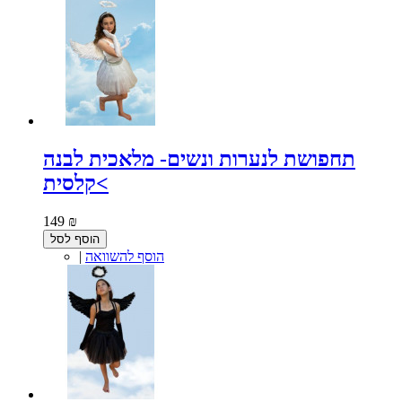
תחפושת לנערות ונשים- מלאכית לבנה
קלסית<
149 ₪
הוסף לסל
הוסף להשוואה
|