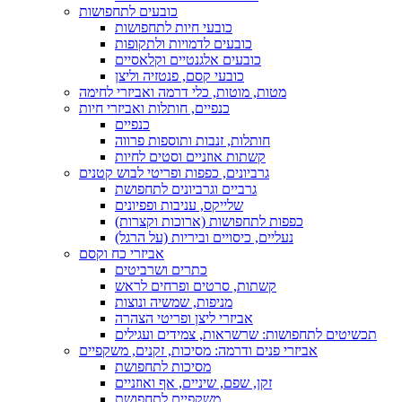
כובעים לתחפושות
כובעי חיות לתחפושות
כובעים לדמויות ולתקופות
כובעים אלגנטיים וקלאסיים
כובעי קסם, פנטזיה וליצן
מטות, מוטות, כלי דרמה ואביזרי לחימה
כנפיים, חותלות ואביזרי חיות
כנפיים
חותלות, זנבות ותוספות פרווה
קשתות אוזניים וסטים לחיות
גרביונים, כפפות ופריטי לבוש קטנים
גרביים וגרביונים לתחפושת
שלייקס, עניבות ופפיונים
כפפות לתחפושות (ארוכות וקצרות)
נעליים, כיסויים וביריות (על הרגל)
אביזרי כח וקסם
כתרים ושרביטים
קשתות, סרטים ופרחים לראש
מניפות, שמשיה ונוצות
אביזרי ליצן ופריטי הצהרה
תכשיטים לתחפושות: שרשראות, צמידים ועגילים
אביזרי פנים ודרמה: מסיכות, זקנים, משקפיים
מסיכות לתחפושת
זקן, שפם, שיניים, אף ואוזניים
משקפיים לתחפושת