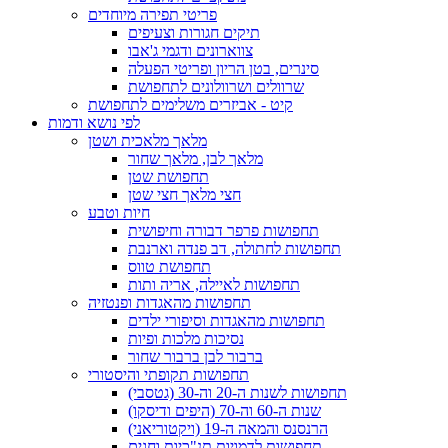
פריטי תפירה מיוחדים
תיקים חגורות וצעיפים
צווארונים ודגמי ג'אבו
סינרים, בטן הריון ופריטי הפעלה
שרוולים ושרוולונים לתחפושת
קיט - אביזרים משלימים לתחפושת
לפי נושא ודמות
מלאך מלאכית ושטן
מלאך לבן, מלאך שחור
תחפושת שטן
חצי מלאך חצי שטן
חיות וטבע
תחפושות פרפר דבורה וחיפושית
תחפושות לחתולה, דב פנדה וארנבת
תחפושת טווס
תחפושות לאיילה, אריה ותות
תחפושות מהאגדות ופנטזיה
תחפושות מהאגדות וסיפורי ילדים
נסיכות מלכות ופיות
ברבור לבן ברבור שחור
תחפושות תקופתי והיסטורי
תחפושות לשנות ה-20 וה-30 (גטסבי)
שנות ה-60 וה-70 (היפים ודיסקו)
הרנסנס והמאה ה-19 (ויקטוריאני)
תחפושות לדמויות תנ"כיות וחגים