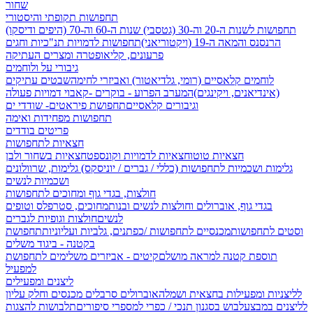
שחור
תחפושות תקופתי והיסטורי
תחפושות לשנות ה-20 וה-30 (גטסבי)
שנות ה-60 וה-70 (היפים ודיסקו)
הרנסנס והמאה ה-19 (ויקטוריאני)
תחפושות לדמויות תנ"כיות וחגים
פרעונים, קליאופטרה ומצרים העתיקה
גיבורי על ולוחמים
לוחמים קלאסיים (רומי, גלדיאטור) ואביזרי לחימה
שבטים עתיקים
(אינדיאנים, ויקינגים)
המערב הפרוע - בוקרים -קאבוי
דמויות פעולה
וגיבורים קלאסיים
תחפושת פיראטים- שודדי ים
תחפושות מפחידות ואימה
פריטים בודדים
חצאיות לתחפושות
חצאיות טוטו
חצאיות לדמויות וקונספט
חצאיות בשחור ולבן
גלימות ושכמיות לתחפושות (כללי / גברים / יוניסקס)
גלימות, שרוולונים
ושכמיות לנשים
חולצות, בגדי גוף ומחוכים לתחפושות
בגדי גוף, אוברולים וחולצות לנשים ובנות
מחוכים, סטרפלס וטופים
לנשים
חולצות וגופיות לגברים
וסטים לתחפושות
מכנסיים לתחפושות /
כפתנים, גלביות ועליוניות
תחפושת
בקטנה - ביגוד משלים
תוספת קטנה למראה מושלם
קיטים - אביזרים משלימים לתחפושת
למפעיל
ליצנים ומפעילים
לליצניות ומפעילות בחצאית ושמלה
אוברולים סרבלים מכנסים וחלק עליון
לליצנים במבצע
לבוש בסגנון תנכי / כפרי
למספרי סיפורים
תלבושות להצגות