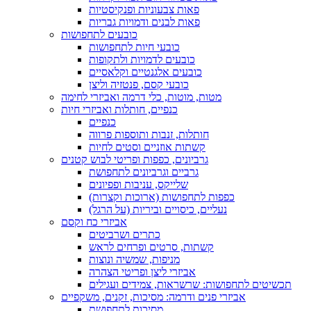
פאות צבעוניות ופנקיסטיות
פאות לבנים ודמויות גבריות
כובעים לתחפושות
כובעי חיות לתחפושות
כובעים לדמויות ולתקופות
כובעים אלגנטיים וקלאסיים
כובעי קסם, פנטזיה וליצן
מטות, מוטות, כלי דרמה ואביזרי לחימה
כנפיים, חותלות ואביזרי חיות
כנפיים
חותלות, זנבות ותוספות פרווה
קשתות אוזניים וסטים לחיות
גרביונים, כפפות ופריטי לבוש קטנים
גרביים וגרביונים לתחפושת
שלייקס, עניבות ופפיונים
כפפות לתחפושות (ארוכות וקצרות)
נעליים, כיסויים וביריות (על הרגל)
אביזרי כח וקסם
כתרים ושרביטים
קשתות, סרטים ופרחים לראש
מניפות, שמשיה ונוצות
אביזרי ליצן ופריטי הצהרה
תכשיטים לתחפושות: שרשראות, צמידים ועגילים
אביזרי פנים ודרמה: מסיכות, זקנים, משקפיים
מסיכות לתחפושת