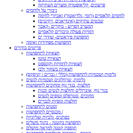
פרעונים, קליאופטרה ומצרים העתיקה
גיבורי על ולוחמים
לוחמים קלאסיים (רומי, גלדיאטור) ואביזרי לחימה
שבטים עתיקים (אינדיאנים, ויקינגים)
המערב הפרוע - בוקרים -קאבוי
דמויות פעולה וגיבורים קלאסיים
תחפושת פיראטים- שודדי ים
תחפושות מפחידות ואימה
פריטים בודדים
חצאיות לתחפושות
חצאיות טוטו
חצאיות לדמויות וקונספט
חצאיות בשחור ולבן
גלימות ושכמיות לתחפושות (כללי / גברים / יוניסקס)
גלימות, שרוולונים ושכמיות לנשים
חולצות, בגדי גוף ומחוכים לתחפושות
בגדי גוף, אוברולים וחולצות לנשים ובנות
מחוכים, סטרפלס וטופים לנשים
חולצות וגופיות לגברים
וסטים לתחפושות
מכנסיים לתחפושות /
כפתנים, גלביות ועליוניות
תחפושת בקטנה - ביגוד משלים
תוספת קטנה למראה מושלם