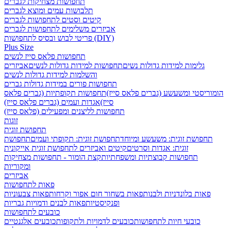
תחפושות מצחיקות לגברים
תלבושות עמים ומוצא לגברים
קיטים וסטים לתחפושות לגברים
אביזרים משלימים לתחפושות לגברים
פריטי לבוש ובסיס לתחפושות (DIY)
Plus Size
תחפושות פלאס סייז לנשים
גלימות למידות גדולות נשים
תחפושות למידות גדולות לנשים
אביזרים
והשלמות למידות גדולות לנשים
תחפושות פורים במידות גדולות גברים
הומוריסטי ומשעשע (גברים פלאס סייז)
תחפושות תקופתיות (גברים פלאס
סייז)
אגדות ועמים (גברים פלאס סייז)
תחפושות לליצנים ומפעילים (פלאס סייז)
זוגות
תחפושת זוגית
תחפושת זוגית: משעשע ומיוחד
תחפושת זוגית: תקופתי ועמים
תחפושת
זוגית: אגדות וסרטים
קיטים ואביזרים לתחפושת זוגית אייקונית
תחפושות קבוצתיות ומשפחתיות
קצת הומור - תחפושות מצחיקות
ומקוריות
אביזרים
פאות לתחפושות
פאות בלונדניות ולבנות
פאות בשחור חום אפור וקרחות
פאות צבעוניות
ופנקיסטיות
פאות לבנים ודמויות גבריות
כובעים לתחפושות
כובעי חיות לתחפושות
כובעים לדמויות ולתקופות
כובעים אלגנטיים