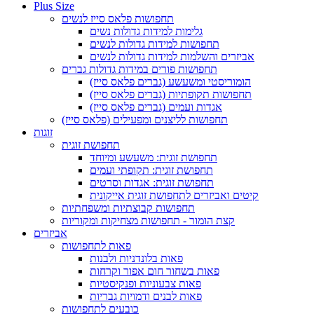
Plus Size
תחפושות פלאס סייז לנשים
גלימות למידות גדולות נשים
תחפושות למידות גדולות לנשים
אביזרים והשלמות למידות גדולות לנשים
תחפושות פורים במידות גדולות גברים
הומוריסטי ומשעשע (גברים פלאס סייז)
תחפושות תקופתיות (גברים פלאס סייז)
אגדות ועמים (גברים פלאס סייז)
תחפושות לליצנים ומפעילים (פלאס סייז)
זוגות
תחפושת זוגית
תחפושת זוגית: משעשע ומיוחד
תחפושת זוגית: תקופתי ועמים
תחפושת זוגית: אגדות וסרטים
קיטים ואביזרים לתחפושת זוגית אייקונית
תחפושות קבוצתיות ומשפחתיות
קצת הומור - תחפושות מצחיקות ומקוריות
אביזרים
פאות לתחפושות
פאות בלונדניות ולבנות
פאות בשחור חום אפור וקרחות
פאות צבעוניות ופנקיסטיות
פאות לבנים ודמויות גבריות
כובעים לתחפושות