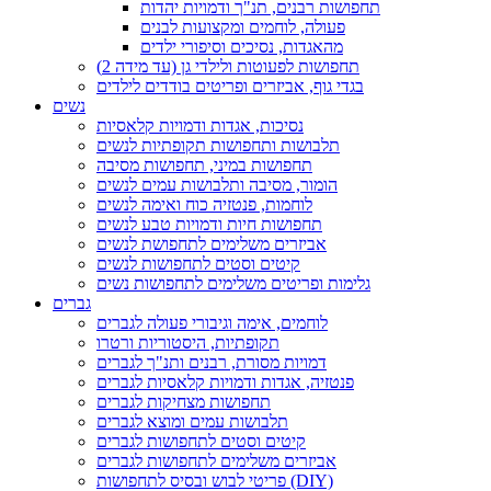
תחפושות רבנים, תנ"ך ודמויות יהדות
פעולה, לוחמים ומקצועות לבנים
מהאגדות, נסיכים וסיפורי ילדים
תחפושות לפעוטות ולילדי גן (עד מידה 2)
בגדי גוף, אביזרים ופריטים בודדים לילדים
נשים
נסיכות, אגדות ודמויות קלאסיות
תלבושות ותחפושות תקופתיות לנשים
תחפושות במיני, תחפושות מסיבה
הומור, מסיבה ותלבושות עמים לנשים
לוחמות, פנטזיה כוח ואימה לנשים
תחפושות חיות ודמויות טבע לנשים
אביזרים משלימים לתחפושת לנשים
קיטים וסטים לתחפושות לנשים
גלימות ופריטים משלימים לתחפושות נשים
גברים
לוחמים, אימה וגיבורי פעולה לגברים
תקופתיות, היסטוריות ורטרו
דמויות מסורת, רבנים ותנ"ך לגברים
פנטזיה, אגדות ודמויות קלאסיות לגברים
תחפושות מצחיקות לגברים
תלבושות עמים ומוצא לגברים
קיטים וסטים לתחפושות לגברים
אביזרים משלימים לתחפושות לגברים
פריטי לבוש ובסיס לתחפושות (DIY)