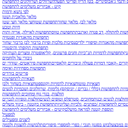
 ודגמי ג'אבו
סינרים, בטן הריון ופריטי הפעלה
שרוולים ושרוולונים לתחפושת
קיט - אביזרים משלימים לתחפושת
לפי נושא ודמות
מלאך מלאכית ושטן
מלאך לבן, מלאך שחור
תחפושת שטן
חצי מלאך חצי שטן
חיות וטבע
שות לחתולה, דב פנדה וארנבת
תחפושת טווס
תחפושות לאיילה, אריה ותות
תחפושות מהאגדות ופנטזיה
פושות מהאגדות וסיפורי ילדים
נסיכות מלכות ופיות
ברבור לבן ברבור שחור
תחפושות תקופתי והיסטורי
תחפושות לדמויות תנ"כיות וחגים
פרעונים, קליאופטרה ומצרים העתיקה
גיבורי על ולוחמים
קרים -קאבוי
דמויות פעולה וגיבורים קלאסיים
תחפושת פיראטים- שודדי ים
תחפושות מפחידות ואימה
פריטים בודדים
חצאיות לתחפושות
חצאיות טוטו
חצאיות לדמויות וקונספט
חצאיות בשחור ולבן
יות לתחפושות (כללי / גברים / יוניסקס)
גלימות, שרוולונים ושכמיות לנשים
חולצות, בגדי גוף ומחוכים לתחפושות
וחולצות לנשים ובנות
מחוכים, סטרפלס וטופים לנשים
חולצות וגופיות לגברים
סיים לתחפושות /
כפתנים, גלביות ועליוניות
תחפושת בקטנה - ביגוד משלים
תוספת קטנה למראה מושלם
קיטים - אביזרים משלימים לתחפושת
למפעיל
ליצנים ומפעילים
ים במבצע
לבוש בסגנון תנכי / כפרי
למספרי סיפורים
תלבושות להצגות ולבמה