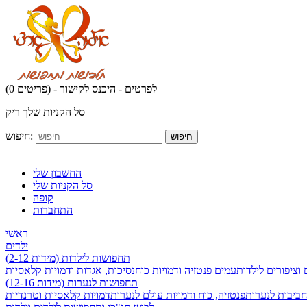
לפרטים - היכנס לקישור
(0 פריטים) -
סל הקניות שלך ריק
חיפוש:
חיפוש
החשבון שלי
סל הקניות שלי
קופה
התחברות
ראשי
ילדים
תחפושות לילדות (מידות 2-12)
 וציפורים לילדות
עמים פנטזיה ודמויות כוח
נסיכות, אגדות ודמויות קלאסיות
תחפושות לנערות (מידות 12-16)
חביבות לנערות
פנטזיה, כוח ודמויות עולם לנערות
דמויות קלאסיות וטרנדיות