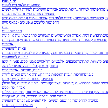
Plus Size
תחפושות פלאס סייז לנשים
שים
תחפושות למידות גדולות לנשים
אביזרים והשלמות למידות גדולות לנשים
תחפושות פורים במידות גדולות גברים
ז)
תחפושות תקופתיות (גברים פלאס סייז)
אגדות ועמים (גברים פלאס סייז)
תחפושות לליצנים ומפעילים (פלאס סייז)
זוגות
תחפושת זוגית
מים
תחפושת זוגית: אגדות וסרטים
קיטים ואביזרים לתחפושת זוגית אייקונית
תחפושות קבוצתיות ומשפחתיות
קצת הומור - תחפושות מצחיקות ומקוריות
אביזרים
פאות לתחפושות
ר חום אפור וקרחות
פאות צבעוניות ופנקיסטיות
פאות לבנים ודמויות גבריות
כובעים לתחפושות
ים לדמויות ולתקופות
כובעים אלגנטיים וקלאסיים
כובעי קסם, פנטזיה וליצן
מטות, מוטות, כלי דרמה ואביזרי לחימה
כנפיים, חותלות ואביזרי חיות
כנפיים
חותלות, זנבות ותוספות פרווה
קשתות אוזניים וסטים לחיות
גרביונים, כפפות ופריטי לבוש קטנים
ונים
כפפות לתחפושות (ארוכות וקצרות)
נעליים, כיסויים וביריות (על הרגל)
אביזרי כח וקסם
ביזרי ליצן ופריטי הצהרה
תכשיטים לתחפושות: שרשראות, צמידים ועגילים
אביזרי פנים ודרמה: מסיכות, זקנים, משקפיים
מסיכות לתחפושת
זקן, שפם, שיניים, אף ואוזניים
משקפיים לתחפושת
פריטי תפירה מיוחדים