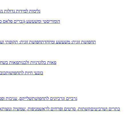
גלימות למידות גדולות נ
הומוריסטי ומשעשע (גברים פלאס סיי
תחפושת זוגית: משעשע ומיוחד
תחפושת זוגית: תקופתי וע
פאות בלונדניות ולבנות
פאות בשחו
כובעי חיות לתחפושות
כובע
גרביים וגרביונים לתחפושת
שלייקס, עניבות ופפי
כתרים ושרביטים
קשתות, סרטים ופרחים לראש
מניפות, שמשיה ונוצות
א