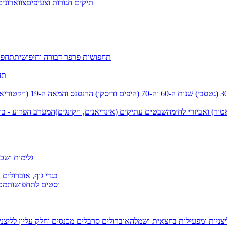
תיקים חגורות וצעיפים
צווארונים
תחפושות פרפר דבורה וחיפושית
תחפו
תח
שנות ה-60 וה-70 (היפים ודיסקו)
הרנסנס והמאה ה-19 (ויקטוריאני)
טור) ואביזרי לחימה
שבטים עתיקים (אינדיאנים, ויקינגים)
המערב הפרוע - בו
גלימות ושכמ
בגדי גוף, אוברולים 
וסטים לתחפושות
מכנ
יצניות ומפעילות בחצאית ושמלה
אוברולים סרבלים מכנסים וחלק עליון
לליצנ