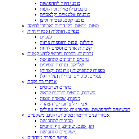
כובעי חיות לתחפושות
כובעים לדמויות ולתקופות
כובעים אלגנטיים וקלאסיים
כובעי קסם, פנטזיה וליצן
מטות, מוטות, כלי דרמה ואביזרי לחימה
כנפיים, חותלות ואביזרי חיות
כנפיים
חותלות, זנבות ותוספות פרווה
קשתות אוזניים וסטים לחיות
גרביונים, כפפות ופריטי לבוש קטנים
גרביים וגרביונים לתחפושת
שלייקס, עניבות ופפיונים
כפפות לתחפושות (ארוכות וקצרות)
נעליים, כיסויים וביריות (על הרגל)
אביזרי כח וקסם
כתרים ושרביטים
קשתות, סרטים ופרחים לראש
מניפות, שמשיה ונוצות
אביזרי ליצן ופריטי הצהרה
תכשיטים לתחפושות: שרשראות, צמידים ועגילים
אביזרי פנים ודרמה: מסיכות, זקנים, משקפיים
מסיכות לתחפושת
זקן, שפם, שיניים, אף ואוזניים
משקפיים לתחפושת
פריטי תפירה מיוחדים