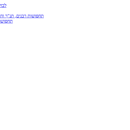
לבוש
תחפושות רבנים, תנ"ך ודמ
תחפושות 