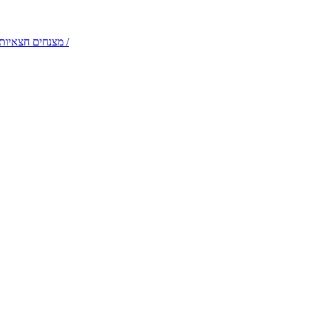
דמויות שטח והולכי קביים – תלבושות קלילות לקבלות פנים /
מצנחים חצאיות