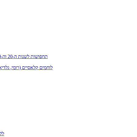
תחפושות לשנות ה-20 וה-30 (גטסבי)
לוחמים קלאסיים (רומי, גלדיא
לל