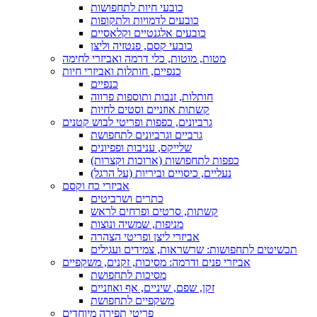
כובעי חיות לתחפושות
כובעים לדמויות ולתקופות
כובעים אלגנטיים וקלאסיים
כובעי קסם, פנטזיה וליצן
מטות, מוטות, כלי דרמה ואביזרי לחימה
כנפיים, חותלות ואביזרי חיות
כנפיים
חותלות, זנבות ותוספות פרווה
קשתות אוזניים וסטים לחיות
גרביונים, כפפות ופריטי לבוש קטנים
גרביים וגרביונים לתחפושת
שלייקס, עניבות ופפיונים
כפפות לתחפושות (ארוכות וקצרות)
נעליים, כיסויים וביריות (על הרגל)
אביזרי כח וקסם
כתרים ושרביטים
קשתות, סרטים ופרחים לראש
מניפות, שמשיה ונוצות
אביזרי ליצן ופריטי הצהרה
תכשיטים לתחפושות: שרשראות, צמידים ועגילים
אביזרי פנים ודרמה: מסיכות, זקנים, משקפיים
מסיכות לתחפושת
זקן, שפם, שיניים, אף ואוזניים
משקפיים לתחפושת
פריטי תפירה מיוחדים