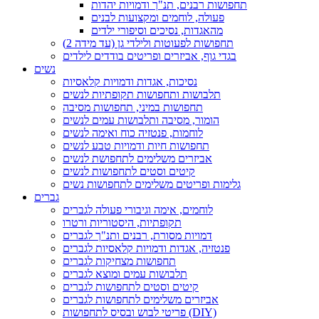
תחפושות רבנים, תנ"ך ודמויות יהדות
פעולה, לוחמים ומקצועות לבנים
מהאגדות, נסיכים וסיפורי ילדים
תחפושות לפעוטות ולילדי גן (עד מידה 2)
בגדי גוף, אביזרים ופריטים בודדים לילדים
נשים
נסיכות, אגדות ודמויות קלאסיות
תלבושות ותחפושות תקופתיות לנשים
תחפושות במיני, תחפושות מסיבה
הומור, מסיבה ותלבושות עמים לנשים
לוחמות, פנטזיה כוח ואימה לנשים
תחפושות חיות ודמויות טבע לנשים
אביזרים משלימים לתחפושת לנשים
קיטים וסטים לתחפושות לנשים
גלימות ופריטים משלימים לתחפושות נשים
גברים
לוחמים, אימה וגיבורי פעולה לגברים
תקופתיות, היסטוריות ורטרו
דמויות מסורת, רבנים ותנ"ך לגברים
פנטזיה, אגדות ודמויות קלאסיות לגברים
תחפושות מצחיקות לגברים
תלבושות עמים ומוצא לגברים
קיטים וסטים לתחפושות לגברים
אביזרים משלימים לתחפושות לגברים
פריטי לבוש ובסיס לתחפושות (DIY)