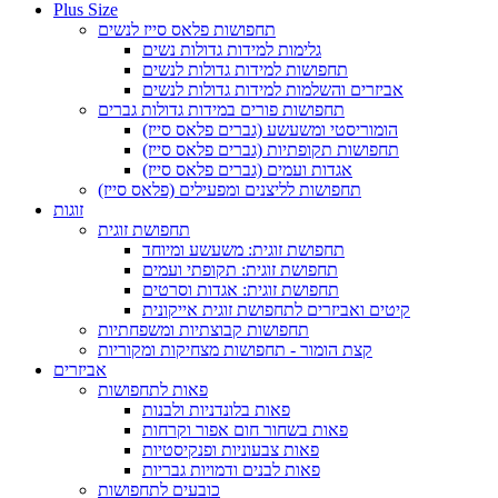
Plus Size
תחפושות פלאס סייז לנשים
גלימות למידות גדולות נשים
תחפושות למידות גדולות לנשים
אביזרים והשלמות למידות גדולות לנשים
תחפושות פורים במידות גדולות גברים
הומוריסטי ומשעשע (גברים פלאס סייז)
תחפושות תקופתיות (גברים פלאס סייז)
אגדות ועמים (גברים פלאס סייז)
תחפושות לליצנים ומפעילים (פלאס סייז)
זוגות
תחפושת זוגית
תחפושת זוגית: משעשע ומיוחד
תחפושת זוגית: תקופתי ועמים
תחפושת זוגית: אגדות וסרטים
קיטים ואביזרים לתחפושת זוגית אייקונית
תחפושות קבוצתיות ומשפחתיות
קצת הומור - תחפושות מצחיקות ומקוריות
אביזרים
פאות לתחפושות
פאות בלונדניות ולבנות
פאות בשחור חום אפור וקרחות
פאות צבעוניות ופנקיסטיות
פאות לבנים ודמויות גבריות
כובעים לתחפושות