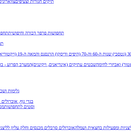
תיקים חגורות וצעיפים
צווארונים
תחפושות פרפר דבורה וחיפושית
תחפו
תח
שנות ה-60 וה-70 (היפים ודיסקו)
הרנסנס והמאה ה-19 (ויקטוריאני)
טור) ואביזרי לחימה
שבטים עתיקים (אינדיאנים, ויקינגים)
המערב הפרוע - בו
גלימות ושכמ
בגדי גוף, אוברולים 
וסטים לתחפושות
מכנ
יצניות ומפעילות בחצאית ושמלה
אוברולים סרבלים מכנסים וחלק עליון
לליצנ