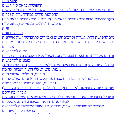
Plus Size
תחפושות פלאס סייז לנשים
שים
תחפושות למידות גדולות לנשים
אביזרים והשלמות למידות גדולות לנשים
תחפושות פורים במידות גדולות גברים
ז)
תחפושות תקופתיות (גברים פלאס סייז)
אגדות ועמים (גברים פלאס סייז)
תחפושות לליצנים ומפעילים (פלאס סייז)
זוגות
תחפושת זוגית
מים
תחפושת זוגית: אגדות וסרטים
קיטים ואביזרים לתחפושת זוגית אייקונית
תחפושות קבוצתיות ומשפחתיות
קצת הומור - תחפושות מצחיקות ומקוריות
אביזרים
פאות לתחפושות
ר חום אפור וקרחות
פאות צבעוניות ופנקיסטיות
פאות לבנים ודמויות גבריות
כובעים לתחפושות
ים לדמויות ולתקופות
כובעים אלגנטיים וקלאסיים
כובעי קסם, פנטזיה וליצן
מטות, מוטות, כלי דרמה ואביזרי לחימה
כנפיים, חותלות ואביזרי חיות
כנפיים
חותלות, זנבות ותוספות פרווה
קשתות אוזניים וסטים לחיות
גרביונים, כפפות ופריטי לבוש קטנים
ונים
כפפות לתחפושות (ארוכות וקצרות)
נעליים, כיסויים וביריות (על הרגל)
אביזרי כח וקסם
ביזרי ליצן ופריטי הצהרה
תכשיטים לתחפושות: שרשראות, צמידים ועגילים
אביזרי פנים ודרמה: מסיכות, זקנים, משקפיים
מסיכות לתחפושת
זקן, שפם, שיניים, אף ואוזניים
משקפיים לתחפושת
פריטי תפירה מיוחדים