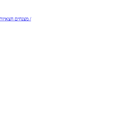
דמויות שטח והולכי קביים – תלבושות קלילות לקבלות פנים /
מצנחים חצאיות