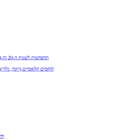
תחפושות לשנות ה-20 וה-30 (גטסבי)
לוחמים קלאסיים (רומי, גלדיא
לל