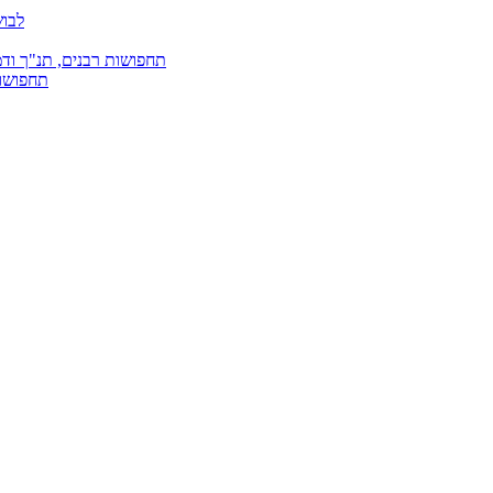
לבוש
תחפושות רבנים, תנ"ך ודמ
תחפושות 