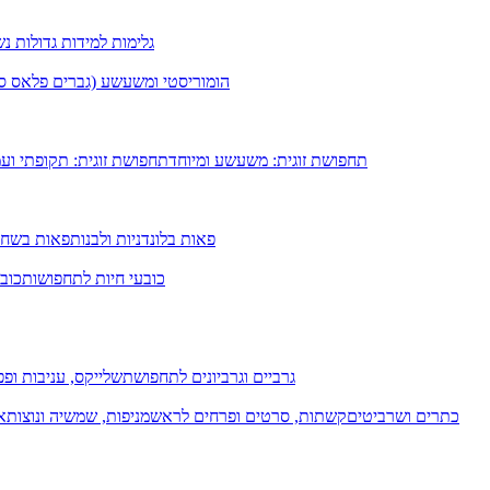
גלימות למידות גדולות נ
הומוריסטי ומשעשע (גברים פלאס סיי
תחפושת זוגית: משעשע ומיוחד
תחפושת זוגית: תקופתי וע
פאות בלונדניות ולבנות
פאות בשחו
כובעי חיות לתחפושות
כובע
גרביים וגרביונים לתחפושת
שלייקס, עניבות ופפי
כתרים ושרביטים
קשתות, סרטים ופרחים לראש
מניפות, שמשיה ונוצות
א