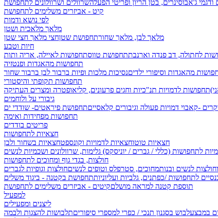
 ודגמי ג'אבו
סינרים, בטן הריון ופריטי הפעלה
שרוולים ושרוולונים לתחפושת
קיט - אביזרים משלימים לתחפושת
לפי נושא ודמות
מלאך מלאכית ושטן
מלאך לבן, מלאך שחור
תחפושת שטן
חצי מלאך חצי שטן
חיות וטבע
שות לחתולה, דב פנדה וארנבת
תחפושת טווס
תחפושות לאיילה, אריה ותות
תחפושות מהאגדות ופנטזיה
פושות מהאגדות וסיפורי ילדים
נסיכות מלכות ופיות
ברבור לבן ברבור שחור
תחפושות תקופתי והיסטורי
תחפושות לדמויות תנ"כיות וחגים
פרעונים, קליאופטרה ומצרים העתיקה
גיבורי על ולוחמים
קרים -קאבוי
דמויות פעולה וגיבורים קלאסיים
תחפושת פיראטים- שודדי ים
תחפושות מפחידות ואימה
פריטים בודדים
חצאיות לתחפושות
חצאיות טוטו
חצאיות לדמויות וקונספט
חצאיות בשחור ולבן
יות לתחפושות (כללי / גברים / יוניסקס)
גלימות, שרוולונים ושכמיות לנשים
חולצות, בגדי גוף ומחוכים לתחפושות
וחולצות לנשים ובנות
מחוכים, סטרפלס וטופים לנשים
חולצות וגופיות לגברים
סיים לתחפושות /
כפתנים, גלביות ועליוניות
תחפושת בקטנה - ביגוד משלים
תוספת קטנה למראה מושלם
קיטים - אביזרים משלימים לתחפושת
למפעיל
ליצנים ומפעילים
ים במבצע
לבוש בסגנון תנכי / כפרי
למספרי סיפורים
תלבושות להצגות ולבמה