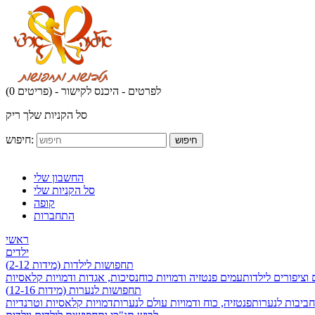
לפרטים - היכנס לקישור
(0 פריטים) -
סל הקניות שלך ריק
חיפוש:
חיפוש
החשבון שלי
סל הקניות שלי
קופה
התחברות
ראשי
ילדים
תחפושות לילדות (מידות 2-12)
 וציפורים לילדות
עמים פנטזיה ודמויות כוח
נסיכות, אגדות ודמויות קלאסיות
תחפושות לנערות (מידות 12-16)
חביבות לנערות
פנטזיה, כוח ודמויות עולם לנערות
דמויות קלאסיות וטרנדיות