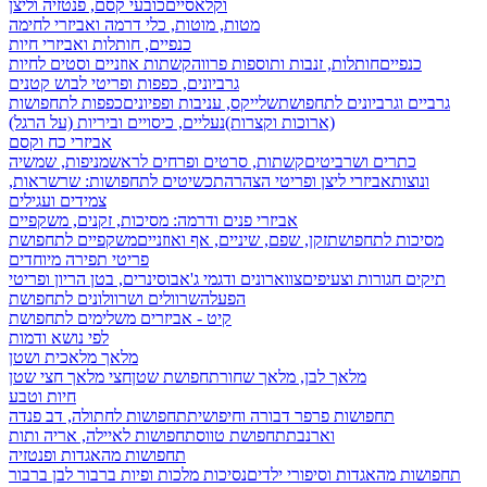
וקלאסיים
כובעי קסם, פנטזיה וליצן
מטות, מוטות, כלי דרמה ואביזרי לחימה
כנפיים, חותלות ואביזרי חיות
כנפיים
חותלות, זנבות ותוספות פרווה
קשתות אוזניים וסטים לחיות
גרביונים, כפפות ופריטי לבוש קטנים
גרביים וגרביונים לתחפושת
שלייקס, עניבות ופפיונים
כפפות לתחפושות
(ארוכות וקצרות)
נעליים, כיסויים וביריות (על הרגל)
אביזרי כח וקסם
כתרים ושרביטים
קשתות, סרטים ופרחים לראש
מניפות, שמשיה
ונוצות
אביזרי ליצן ופריטי הצהרה
תכשיטים לתחפושות: שרשראות,
צמידים ועגילים
אביזרי פנים ודרמה: מסיכות, זקנים, משקפיים
מסיכות לתחפושת
זקן, שפם, שיניים, אף ואוזניים
משקפיים לתחפושת
פריטי תפירה מיוחדים
תיקים חגורות וצעיפים
צווארונים ודגמי ג'אבו
סינרים, בטן הריון ופריטי
הפעלה
שרוולים ושרוולונים לתחפושת
קיט - אביזרים משלימים לתחפושת
לפי נושא ודמות
מלאך מלאכית ושטן
מלאך לבן, מלאך שחור
תחפושת שטן
חצי מלאך חצי שטן
חיות וטבע
תחפושות פרפר דבורה וחיפושית
תחפושות לחתולה, דב פנדה
וארנבת
תחפושת טווס
תחפושות לאיילה, אריה ותות
תחפושות מהאגדות ופנטזיה
תחפושות מהאגדות וסיפורי ילדים
נסיכות מלכות ופיות
ברבור לבן ברבור