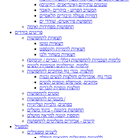
שבטים עתיקים (אינדיאנים, ויקינגים)
המערב הפרוע - בוקרים -קאבוי
דמויות פעולה וגיבורים קלאסיים
תחפושת פיראטים- שודדי ים
תחפושות מפחידות ואימה
פריטים בודדים
חצאיות לתחפושות
חצאיות טוטו
חצאיות לדמויות וקונספט
חצאיות בשחור ולבן
גלימות ושכמיות לתחפושות (כללי / גברים / יוניסקס)
גלימות, שרוולונים ושכמיות לנשים
חולצות, בגדי גוף ומחוכים לתחפושות
בגדי גוף, אוברולים וחולצות לנשים ובנות
מחוכים, סטרפלס וטופים לנשים
חולצות וגופיות לגברים
וסטים לתחפושות
מכנסיים לתחפושות /
כפתנים, גלביות ועליוניות
תחפושת בקטנה - ביגוד משלים
תוספת קטנה למראה מושלם
קיטים - אביזרים משלימים לתחפושת
למפעיל
ליצנים ומפעילים
לליצניות ומפעילות בחצאית ושמלה