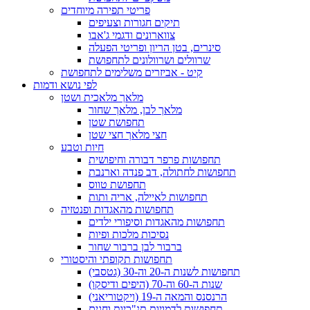
פריטי תפירה מיוחדים
תיקים חגורות וצעיפים
צווארונים ודגמי ג'אבו
סינרים, בטן הריון ופריטי הפעלה
שרוולים ושרוולונים לתחפושת
קיט - אביזרים משלימים לתחפושת
לפי נושא ודמות
מלאך מלאכית ושטן
מלאך לבן, מלאך שחור
תחפושת שטן
חצי מלאך חצי שטן
חיות וטבע
תחפושות פרפר דבורה וחיפושית
תחפושות לחתולה, דב פנדה וארנבת
תחפושת טווס
תחפושות לאיילה, אריה ותות
תחפושות מהאגדות ופנטזיה
תחפושות מהאגדות וסיפורי ילדים
נסיכות מלכות ופיות
ברבור לבן ברבור שחור
תחפושות תקופתי והיסטורי
תחפושות לשנות ה-20 וה-30 (גטסבי)
שנות ה-60 וה-70 (היפים ודיסקו)
הרנסנס והמאה ה-19 (ויקטוריאני)
תחפושות לדמויות תנ"כיות וחגים