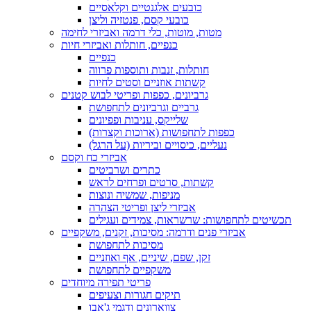
כובעים אלגנטיים וקלאסיים
כובעי קסם, פנטזיה וליצן
מטות, מוטות, כלי דרמה ואביזרי לחימה
כנפיים, חותלות ואביזרי חיות
כנפיים
חותלות, זנבות ותוספות פרווה
קשתות אוזניים וסטים לחיות
גרביונים, כפפות ופריטי לבוש קטנים
גרביים וגרביונים לתחפושת
שלייקס, עניבות ופפיונים
כפפות לתחפושות (ארוכות וקצרות)
נעליים, כיסויים וביריות (על הרגל)
אביזרי כח וקסם
כתרים ושרביטים
קשתות, סרטים ופרחים לראש
מניפות, שמשיה ונוצות
אביזרי ליצן ופריטי הצהרה
תכשיטים לתחפושות: שרשראות, צמידים ועגילים
אביזרי פנים ודרמה: מסיכות, זקנים, משקפיים
מסיכות לתחפושת
זקן, שפם, שיניים, אף ואוזניים
משקפיים לתחפושת
פריטי תפירה מיוחדים
תיקים חגורות וצעיפים
צווארונים ודגמי ג'אבו