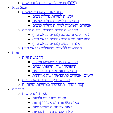
פריטי לבוש ובסיס לתחפושות (DIY)
Plus Size
תחפושות פלאס סייז לנשים
גלימות למידות גדולות נשים
תחפושות למידות גדולות לנשים
אביזרים והשלמות למידות גדולות לנשים
תחפושות פורים במידות גדולות גברים
הומוריסטי ומשעשע (גברים פלאס סייז)
תחפושות תקופתיות (גברים פלאס סייז)
אגדות ועמים (גברים פלאס סייז)
תחפושות לליצנים ומפעילים (פלאס סייז)
זוגות
תחפושת זוגית
תחפושת זוגית: משעשע ומיוחד
תחפושת זוגית: תקופתי ועמים
תחפושת זוגית: אגדות וסרטים
קיטים ואביזרים לתחפושת זוגית אייקונית
תחפושות קבוצתיות ומשפחתיות
קצת הומור - תחפושות מצחיקות ומקוריות
אביזרים
פאות לתחפושות
פאות בלונדניות ולבנות
פאות בשחור חום אפור וקרחות
פאות צבעוניות ופנקיסטיות
פאות לבנים ודמויות גבריות