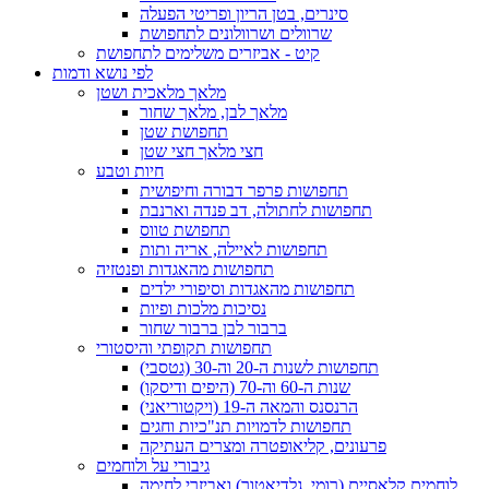
סינרים, בטן הריון ופריטי הפעלה
שרוולים ושרוולונים לתחפושת
קיט - אביזרים משלימים לתחפושת
לפי נושא ודמות
מלאך מלאכית ושטן
מלאך לבן, מלאך שחור
תחפושת שטן
חצי מלאך חצי שטן
חיות וטבע
תחפושות פרפר דבורה וחיפושית
תחפושות לחתולה, דב פנדה וארנבת
תחפושת טווס
תחפושות לאיילה, אריה ותות
תחפושות מהאגדות ופנטזיה
תחפושות מהאגדות וסיפורי ילדים
נסיכות מלכות ופיות
ברבור לבן ברבור שחור
תחפושות תקופתי והיסטורי
תחפושות לשנות ה-20 וה-30 (גטסבי)
שנות ה-60 וה-70 (היפים ודיסקו)
הרנסנס והמאה ה-19 (ויקטוריאני)
תחפושות לדמויות תנ"כיות וחגים
פרעונים, קליאופטרה ומצרים העתיקה
גיבורי על ולוחמים
לוחמים קלאסיים (רומי, גלדיאטור) ואביזרי לחימה