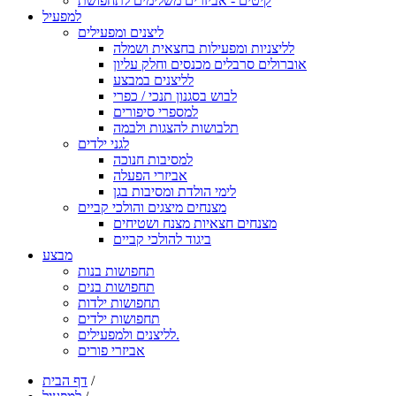
קיטים - אביזרים משלימים לתחפושת
למפעיל
ליצנים ומפעילים
לליצניות ומפעילות בחצאית ושמלה
אוברולים סרבלים מכנסים וחלק עליון
לליצנים במבצע
לבוש בסגנון תנכי / כפרי
למספרי סיפורים
תלבושות להצגות ולבמה
לגני ילדים
למסיבות חנוכה
אביזרי הפעלה
לימי הולדת ומסיבות בגן
מצנחים מיצגים והולכי קביים
מצנחים חצאיות מצנח ושטיחים
ביגוד להולכי קביים
מבצע
תחפושות בנות
תחפושות בנים
תחפושות ילדות
תחפושות ילדים
לליצנים ולמפעילים.
אביזרי פורים
/
דף הבית