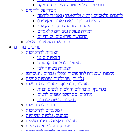
פרעונים, קליאופטרה ומצרים העתיקה
גיבורי על ולוחמים
לוחמים קלאסיים (רומי, גלדיאטור) ואביזרי לחימה
שבטים עתיקים (אינדיאנים, ויקינגים)
המערב הפרוע - בוקרים -קאבוי
דמויות פעולה וגיבורים קלאסיים
תחפושת פיראטים- שודדי ים
תחפושות מפחידות ואימה
פריטים בודדים
חצאיות לתחפושות
חצאיות טוטו
חצאיות לדמויות וקונספט
חצאיות בשחור ולבן
גלימות ושכמיות לתחפושות (כללי / גברים / יוניסקס)
גלימות, שרוולונים ושכמיות לנשים
חולצות, בגדי גוף ומחוכים לתחפושות
בגדי גוף, אוברולים וחולצות לנשים ובנות
מחוכים, סטרפלס וטופים לנשים
חולצות וגופיות לגברים
וסטים לתחפושות
מכנסיים לתחפושות /
כפתנים, גלביות ועליוניות
תחפושת בקטנה - ביגוד משלים
תוספת קטנה למראה מושלם