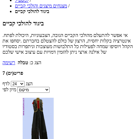
/
למפעיל
/
מצנחים מיצגים והולכי קביים
ביגוד להולכי קביים
ביגוד להולכי קביים
.אי אפשר להתעלם מהולכי הקביים הגובה, הצבעוניות, היכולת לפתח
אינטרציה בקלות יחסית, הרצון של כולם להצטלם בחברתם .יסחפו את
הקהל ויוסיפו שמחה לפעילות כל התלבושות מעוצבות וניתפרות בסטודיו
של אילנה ארצי ניתן להזמין דמויות עם עיצוב אישי שלכם
הצג כ:
טבלה
רשימה
7 פריט(ים)
הצג
לדף
מיון לפי