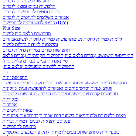
תחפושות מצחיקות לגברים
תלבושות עמים ומוצא לגברים
קיטים וסטים לתחפושות לגברים
אביזרים משלימים לתחפושות לגברים
פריטי לבוש ובסיס לתחפושות (DIY)
Plus Size
תחפושות פלאס סייז לנשים
גלימות למידות גדולות נשים
תחפושות למידות גדולות לנשים
אביזרים
והשלמות למידות גדולות לנשים
תחפושות פורים במידות גדולות גברים
הומוריסטי ומשעשע (גברים פלאס סייז)
תחפושות תקופתיות (גברים פלאס
סייז)
אגדות ועמים (גברים פלאס סייז)
תחפושות לליצנים ומפעילים (פלאס סייז)
זוגות
תחפושת זוגית
תחפושת זוגית: משעשע ומיוחד
תחפושת זוגית: תקופתי ועמים
תחפושת
זוגית: אגדות וסרטים
קיטים ואביזרים לתחפושת זוגית אייקונית
תחפושות קבוצתיות ומשפחתיות
קצת הומור - תחפושות מצחיקות
ומקוריות
אביזרים
פאות לתחפושות
פאות בלונדניות ולבנות
פאות בשחור חום אפור וקרחות
פאות צבעוניות
ופנקיסטיות
פאות לבנים ודמויות גבריות
כובעים לתחפושות
כובעי חיות לתחפושות
כובעים לדמויות ולתקופות
כובעים אלגנטיים