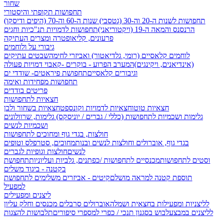
שחור
תחפושות תקופתי והיסטורי
תחפושות לשנות ה-20 וה-30 (גטסבי)
שנות ה-60 וה-70 (היפים ודיסקו)
הרנסנס והמאה ה-19 (ויקטוריאני)
תחפושות לדמויות תנ"כיות וחגים
פרעונים, קליאופטרה ומצרים העתיקה
גיבורי על ולוחמים
לוחמים קלאסיים (רומי, גלדיאטור) ואביזרי לחימה
שבטים עתיקים
(אינדיאנים, ויקינגים)
המערב הפרוע - בוקרים -קאבוי
דמויות פעולה
וגיבורים קלאסיים
תחפושת פיראטים- שודדי ים
תחפושות מפחידות ואימה
פריטים בודדים
חצאיות לתחפושות
חצאיות טוטו
חצאיות לדמויות וקונספט
חצאיות בשחור ולבן
גלימות ושכמיות לתחפושות (כללי / גברים / יוניסקס)
גלימות, שרוולונים
ושכמיות לנשים
חולצות, בגדי גוף ומחוכים לתחפושות
בגדי גוף, אוברולים וחולצות לנשים ובנות
מחוכים, סטרפלס וטופים
לנשים
חולצות וגופיות לגברים
וסטים לתחפושות
מכנסיים לתחפושות /
כפתנים, גלביות ועליוניות
תחפושת
בקטנה - ביגוד משלים
תוספת קטנה למראה מושלם
קיטים - אביזרים משלימים לתחפושת
למפעיל
ליצנים ומפעילים
לליצניות ומפעילות בחצאית ושמלה
אוברולים סרבלים מכנסים וחלק עליון
לליצנים במבצע
לבוש בסגנון תנכי / כפרי
למספרי סיפורים
תלבושות להצגות