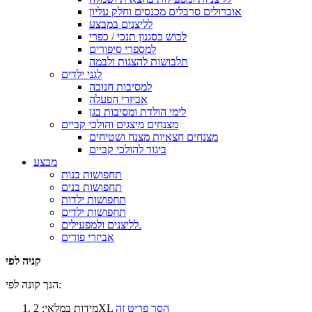
אוברולים סרבלים מכנסים וחלק עליון
לליצנים במבצע
לבוש בסגנון תנכי / כפרי
למספרי סיפורים
תלבושות להצגות ולבמה
לגני ילדים
למסיבות חנוכה
אביזרי הפעלה
לימי הולדת ומסיבות בגן
מצנחים מיצגים והולכי קביים
מצנחים חצאיות מצנח ושטיחים
ביגוד להולכי קביים
מבצע
תחפושות בנות
תחפושות בנים
תחפושות ילדות
תחפושות ילדים
לליצנים ולמפעילים.
אביזרי פורים
קניה לפי
הנך קונה לפי:
הסר פריט זה
2XL
מידות במלאי: