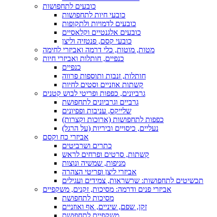
כובעים לתחפושות
כובעי חיות לתחפושות
כובעים לדמויות ולתקופות
כובעים אלגנטיים וקלאסיים
כובעי קסם, פנטזיה וליצן
מטות, מוטות, כלי דרמה ואביזרי לחימה
כנפיים, חותלות ואביזרי חיות
כנפיים
חותלות, זנבות ותוספות פרווה
קשתות אוזניים וסטים לחיות
גרביונים, כפפות ופריטי לבוש קטנים
גרביים וגרביונים לתחפושת
שלייקס, עניבות ופפיונים
כפפות לתחפושות (ארוכות וקצרות)
נעליים, כיסויים וביריות (על הרגל)
אביזרי כח וקסם
כתרים ושרביטים
קשתות, סרטים ופרחים לראש
מניפות, שמשיה ונוצות
אביזרי ליצן ופריטי הצהרה
תכשיטים לתחפושות: שרשראות, צמידים ועגילים
אביזרי פנים ודרמה: מסיכות, זקנים, משקפיים
מסיכות לתחפושת
זקן, שפם, שיניים, אף ואוזניים
משקפיים לתחפושת