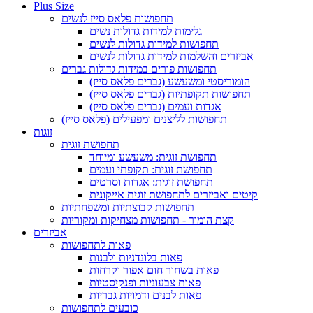
Plus Size
תחפושות פלאס סייז לנשים
גלימות למידות גדולות נשים
תחפושות למידות גדולות לנשים
אביזרים והשלמות למידות גדולות לנשים
תחפושות פורים במידות גדולות גברים
הומוריסטי ומשעשע (גברים פלאס סייז)
תחפושות תקופתיות (גברים פלאס סייז)
אגדות ועמים (גברים פלאס סייז)
תחפושות לליצנים ומפעילים (פלאס סייז)
זוגות
תחפושת זוגית
תחפושת זוגית: משעשע ומיוחד
תחפושת זוגית: תקופתי ועמים
תחפושת זוגית: אגדות וסרטים
קיטים ואביזרים לתחפושת זוגית אייקונית
תחפושות קבוצתיות ומשפחתיות
קצת הומור - תחפושות מצחיקות ומקוריות
אביזרים
פאות לתחפושות
פאות בלונדניות ולבנות
פאות בשחור חום אפור וקרחות
פאות צבעוניות ופנקיסטיות
פאות לבנים ודמויות גבריות
כובעים לתחפושות