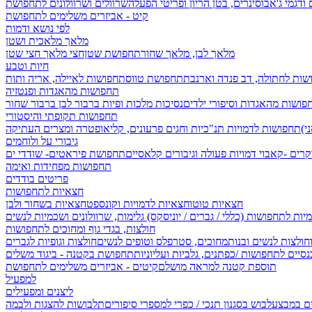
 ודגמי ג'אבו
סינרים, בטן הריון ופריטי הפעלה
שרוולים ושרוולונים לתחפושת
קיט - אביזרים משלימים לתחפושת
לפי נושא ודמות
מלאך מלאכית ושטן
מלאך לבן, מלאך שחור
תחפושת שטן
חצי מלאך חצי שטן
חיות וטבע
שות לחתולה, דב פנדה וארנבת
תחפושת טווס
תחפושות לאיילה, אריה ותות
תחפושות מהאגדות ופנטזיה
פושות מהאגדות וסיפורי ילדים
נסיכות מלכות ופיות
ברבור לבן ברבור שחור
תחפושות תקופתי והיסטורי
תחפושות לדמויות תנ"כיות וחגים
פרעונים, קליאופטרה ומצרים העתיקה
גיבורי על ולוחמים
קרים -קאבוי
דמויות פעולה וגיבורים קלאסיים
תחפושת פיראטים- שודדי ים
תחפושות מפחידות ואימה
פריטים בודדים
חצאיות לתחפושות
חצאיות טוטו
חצאיות לדמויות וקונספט
חצאיות בשחור ולבן
יות לתחפושות (כללי / גברים / יוניסקס)
גלימות, שרוולונים ושכמיות לנשים
חולצות, בגדי גוף ומחוכים לתחפושות
וחולצות לנשים ובנות
מחוכים, סטרפלס וטופים לנשים
חולצות וגופיות לגברים
סיים לתחפושות /
כפתנים, גלביות ועליוניות
תחפושת בקטנה - ביגוד משלים
תוספת קטנה למראה מושלם
קיטים - אביזרים משלימים לתחפושת
למפעיל
ליצנים ומפעילים
ים במבצע
לבוש בסגנון תנכי / כפרי
למספרי סיפורים
תלבושות להצגות ולבמה