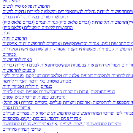
Plus Size
תחפושות פלאס סייז לנשים
שים
תחפושות למידות גדולות לנשים
אביזרים והשלמות למידות גדולות לנשים
תחפושות פורים במידות גדולות גברים
ז)
תחפושות תקופתיות (גברים פלאס סייז)
אגדות ועמים (גברים פלאס סייז)
תחפושות לליצנים ומפעילים (פלאס סייז)
זוגות
תחפושת זוגית
מים
תחפושת זוגית: אגדות וסרטים
קיטים ואביזרים לתחפושת זוגית אייקונית
תחפושות קבוצתיות ומשפחתיות
קצת הומור - תחפושות מצחיקות ומקוריות
אביזרים
פאות לתחפושות
ר חום אפור וקרחות
פאות צבעוניות ופנקיסטיות
פאות לבנים ודמויות גבריות
כובעים לתחפושות
ים לדמויות ולתקופות
כובעים אלגנטיים וקלאסיים
כובעי קסם, פנטזיה וליצן
מטות, מוטות, כלי דרמה ואביזרי לחימה
כנפיים, חותלות ואביזרי חיות
כנפיים
חותלות, זנבות ותוספות פרווה
קשתות אוזניים וסטים לחיות
גרביונים, כפפות ופריטי לבוש קטנים
ונים
כפפות לתחפושות (ארוכות וקצרות)
נעליים, כיסויים וביריות (על הרגל)
אביזרי כח וקסם
ביזרי ליצן ופריטי הצהרה
תכשיטים לתחפושות: שרשראות, צמידים ועגילים
אביזרי פנים ודרמה: מסיכות, זקנים, משקפיים
מסיכות לתחפושת
זקן, שפם, שיניים, אף ואוזניים
משקפיים לתחפושת
פריטי תפירה מיוחדים