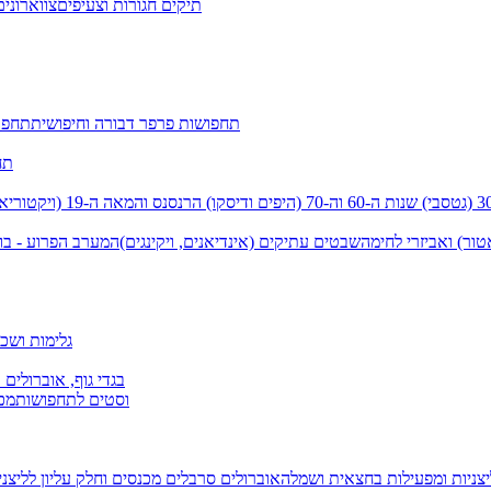
תיקים חגורות וצעיפים
צווארונים
תחפושות פרפר דבורה וחיפושית
תחפו
תח
שנות ה-60 וה-70 (היפים ודיסקו)
הרנסנס והמאה ה-19 (ויקטוריאני)
טור) ואביזרי לחימה
שבטים עתיקים (אינדיאנים, ויקינגים)
המערב הפרוע - בו
גלימות ושכמ
בגדי גוף, אוברולים 
וסטים לתחפושות
מכנ
יצניות ומפעילות בחצאית ושמלה
אוברולים סרבלים מכנסים וחלק עליון
לליצנ