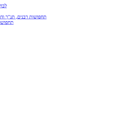
לבוש
תחפושות רבנים, תנ"ך ודמ
תחפושות 