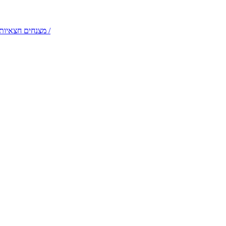
דמויות שטח והולכי קביים – תלבושות קלילות לקבלות פנים /
מצנחים חצאיות