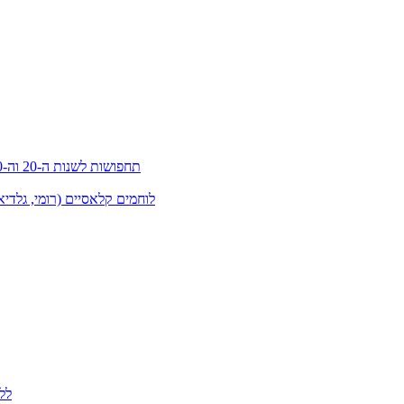
תחפושות לשנות ה-20 וה-30 (גטסבי)
לוחמים קלאסיים (רומי, גלדיא
לל