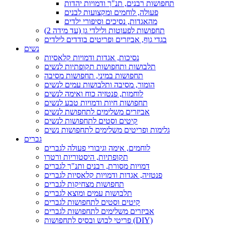
תחפושות רבנים, תנ"ך ודמויות יהדות
פעולה, לוחמים ומקצועות לבנים
מהאגדות, נסיכים וסיפורי ילדים
תחפושות לפעוטות ולילדי גן (עד מידה 2)
בגדי גוף, אביזרים ופריטים בודדים לילדים
נשים
נסיכות, אגדות ודמויות קלאסיות
תלבושות ותחפושות תקופתיות לנשים
תחפושות במיני, תחפושות מסיבה
הומור, מסיבה ותלבושות עמים לנשים
לוחמות, פנטזיה כוח ואימה לנשים
תחפושות חיות ודמויות טבע לנשים
אביזרים משלימים לתחפושת לנשים
קיטים וסטים לתחפושות לנשים
גלימות ופריטים משלימים לתחפושות נשים
גברים
לוחמים, אימה וגיבורי פעולה לגברים
תקופתיות, היסטוריות ורטרו
דמויות מסורת, רבנים ותנ"ך לגברים
פנטזיה, אגדות ודמויות קלאסיות לגברים
תחפושות מצחיקות לגברים
תלבושות עמים ומוצא לגברים
קיטים וסטים לתחפושות לגברים
אביזרים משלימים לתחפושות לגברים
פריטי לבוש ובסיס לתחפושות (DIY)