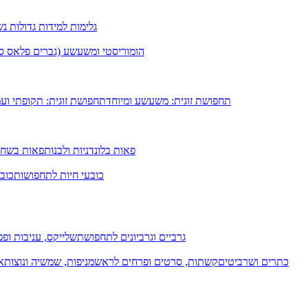
גלימות למידות גדולות נ
הומוריסטי ומשעשע (גברים פלאס סיי
תחפושת זוגית: משעשע ומיוחד
תחפושת זוגית: תקופתי וע
פאות בלונדניות ולבנות
פאות בשחו
כובעי חיות לתחפושות
כובע
גרביים וגרביונים לתחפושת
שלייקס, עניבות ופפי
כתרים ושרביטים
קשתות, סרטים ופרחים לראש
מניפות, שמשיה ונוצות
א