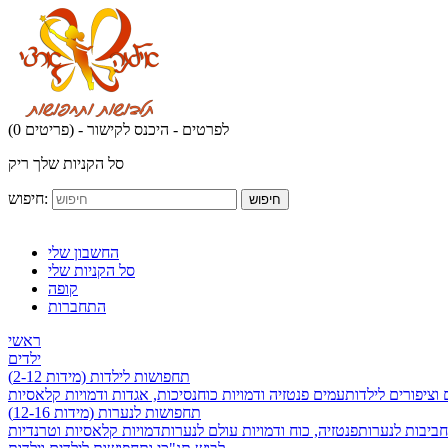
לפרטים - היכנס לקישור
(0 פריטים) -
סל הקניות שלך ריק
חיפוש:
חיפוש
החשבון שלי
סל הקניות שלי
קופה
התחברות
ראשי
ילדים
תחפושות לילדות (מידות 2-12)
 וציפורים לילדות
עמים פנטזיה ודמויות כוח
נסיכות, אגדות ודמויות קלאסיות
תחפושות לנערות (מידות 12-16)
חביבות לנערות
פנטזיה, כוח ודמויות עולם לנערות
דמויות קלאסיות וטרנדיות