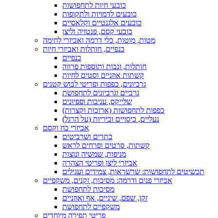
כובעי חיות לתחפושות
כובעים לדמויות ולתקופות
כובעים אלגנטיים וקלאסיים
כובעי קסם, פנטזיה וליצן
מטות, מוטות, כלי דרמה ואביזרי לחימה
כנפיים, חותלות ואביזרי חיות
כנפיים
חותלות, זנבות ותוספות פרווה
קשתות אוזניים וסטים לחיות
גרביונים, כפפות ופריטי לבוש קטנים
גרביים וגרביונים לתחפושת
שלייקס, עניבות ופפיונים
כפפות לתחפושות (ארוכות וקצרות)
נעליים, כיסויים וביריות (על הרגל)
אביזרי כח וקסם
כתרים ושרביטים
קשתות, סרטים ופרחים לראש
מניפות, שמשיה ונוצות
אביזרי ליצן ופריטי הצהרה
תכשיטים לתחפושות: שרשראות, צמידים ועגילים
אביזרי פנים ודרמה: מסיכות, זקנים, משקפיים
מסיכות לתחפושת
זקן, שפם, שיניים, אף ואוזניים
משקפיים לתחפושת
פריטי תפירה מיוחדים