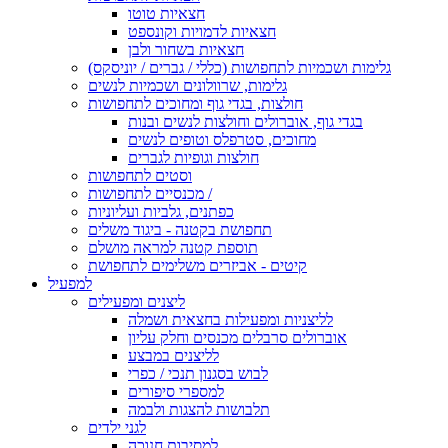
חצאיות טוטו
חצאיות לדמויות וקונספט
חצאיות בשחור ולבן
גלימות ושכמיות לתחפושות (כללי / גברים / יוניסקס)
גלימות, שרוולונים ושכמיות לנשים
חולצות, בגדי גוף ומחוכים לתחפושות
בגדי גוף, אוברולים וחולצות לנשים ובנות
מחוכים, סטרפלס וטופים לנשים
חולצות וגופיות לגברים
וסטים לתחפושות
מכנסיים לתחפושות /
כפתנים, גלביות ועליוניות
תחפושת בקטנה - ביגוד משלים
תוספת קטנה למראה מושלם
קיטים - אביזרים משלימים לתחפושת
למפעיל
ליצנים ומפעילים
לליצניות ומפעילות בחצאית ושמלה
אוברולים סרבלים מכנסים וחלק עליון
לליצנים במבצע
לבוש בסגנון תנכי / כפרי
למספרי סיפורים
תלבושות להצגות ולבמה
לגני ילדים
למסיבות חנוכה