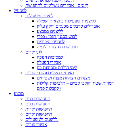
תוספת קטנה למראה מושלם
קיטים - אביזרים משלימים לתחפושת
למפעיל
ליצנים ומפעילים
לליצניות ומפעילות בחצאית ושמלה
אוברולים סרבלים מכנסים וחלק עליון
לליצנים במבצע
לבוש בסגנון תנכי / כפרי
למספרי סיפורים
תלבושות להצגות ולבמה
לגני ילדים
למסיבות חנוכה
אביזרי הפעלה
לימי הולדת ומסיבות בגן
מצנחים מיצגים והולכי קביים
מצנחים חצאיות מצנח ושטיחים
דמויות שטח והולכי קביים – תלבושות קלילות
לקבלות פנים /
מבצע
תחפושות בנות
תחפושות בנים
תחפושות ילדות
תחפושות ילדים
לליצנים ולמפעילים.
אביזרי פורים