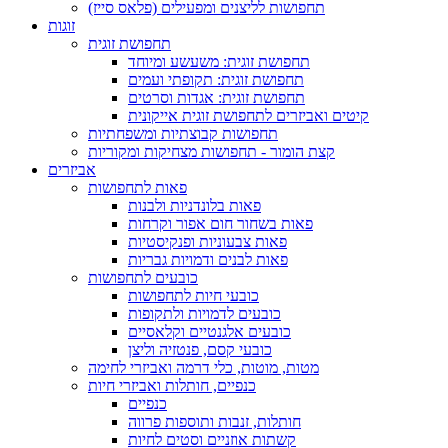
תחפושות לליצנים ומפעילים (פלאס סייז)
זוגות
תחפושת זוגית
תחפושת זוגית: משעשע ומיוחד
תחפושת זוגית: תקופתי ועמים
תחפושת זוגית: אגדות וסרטים
קיטים ואביזרים לתחפושת זוגית אייקונית
תחפושות קבוצתיות ומשפחתיות
קצת הומור - תחפושות מצחיקות ומקוריות
אביזרים
פאות לתחפושות
פאות בלונדניות ולבנות
פאות בשחור חום אפור וקרחות
פאות צבעוניות ופנקיסטיות
פאות לבנים ודמויות גבריות
כובעים לתחפושות
כובעי חיות לתחפושות
כובעים לדמויות ולתקופות
כובעים אלגנטיים וקלאסיים
כובעי קסם, פנטזיה וליצן
מטות, מוטות, כלי דרמה ואביזרי לחימה
כנפיים, חותלות ואביזרי חיות
כנפיים
חותלות, זנבות ותוספות פרווה
קשתות אוזניים וסטים לחיות