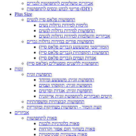
אביזרים משלימים לתחפושות לגברים
פריטי לבוש ובסיס לתחפושות (DIY)
Plus Size
תחפושות פלאס סייז לנשים
גלימות למידות גדולות נשים
תחפושות למידות גדולות לנשים
אביזרים והשלמות למידות גדולות לנשים
תחפושות פורים במידות גדולות גברים
הומוריסטי ומשעשע (גברים פלאס סייז)
תחפושות תקופתיות (גברים פלאס סייז)
אגדות ועמים (גברים פלאס סייז)
תחפושות לליצנים ומפעילים (פלאס סייז)
זוגות
תחפושת זוגית
תחפושת זוגית: משעשע ומיוחד
תחפושת זוגית: תקופתי ועמים
תחפושת זוגית: אגדות וסרטים
קיטים ואביזרים לתחפושת זוגית אייקונית
תחפושות קבוצתיות ומשפחתיות
קצת הומור - תחפושות מצחיקות ומקוריות
אביזרים
פאות לתחפושות
פאות בלונדניות ולבנות
פאות בשחור חום אפור וקרחות
פאות צבעוניות ופנקיסטיות