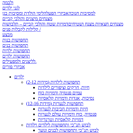
ולבמה
לגני ילדים
למסיבות חנוכה
אביזרי הפעלה
לימי הולדת ומסיבות בגן
מצנחים מיצגים והולכי קביים
מצנחים חצאיות מצנח ושטיחים
דמויות שטח והולכי קביים – תלבושות
קלילות לקבלות פנים /
מבצע
תחפושות בנות
תחפושות בנים
תחפושות ילדות
תחפושות ילדים
לליצנים ולמפעילים.
אביזרי פורים
ילדים
תחפושות לילדות (מידות 2-12)
חיות, חרקים וציפורים לילדות
עמים פנטזיה ודמויות כוח
נסיכות, אגדות ודמויות קלאסיות
תחפושות לנערות (מידות 12-16)
חיות ודמויות חביבות לנערות
פנטזיה, כוח ודמויות עולם לנערות
דמויות קלאסיות וטרנדיות
לבוש תנ"כי ותחפושות לילדים וילדות
לבוש תנ"כי ותחפושות לבנים ונוער