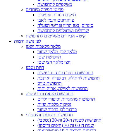
משקפיים לתחפושת
פריטי תפירה מיוחדים
תיקים חגורות וצעיפים
צווארונים ודגמי ג'אבו
סינרים, בטן הריון ופריטי הפעלה
שרוולים ושרוולונים לתחפושת
קיט - אביזרים משלימים לתחפושת
לפי נושא ודמות
מלאך מלאכית ושטן
מלאך לבן, מלאך שחור
תחפושת שטן
חצי מלאך חצי שטן
חיות וטבע
תחפושות פרפר דבורה וחיפושית
תחפושות לחתולה, דב פנדה וארנבת
תחפושת טווס
תחפושות לאיילה, אריה ותות
תחפושות מהאגדות ופנטזיה
תחפושות מהאגדות וסיפורי ילדים
נסיכות מלכות ופיות
ברבור לבן ברבור שחור
תחפושות תקופתי והיסטורי
תחפושות לשנות ה-20 וה-30 (גטסבי)
שנות ה-60 וה-70 (היפים ודיסקו)
הרנסנס והמאה ה-19 (ויקטוריאני)