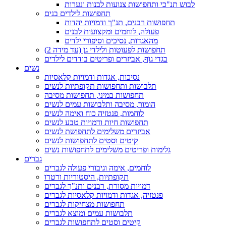
לבוש תנ"כי ותחפושות צנועות לבנות ונערות
תחפושות לילדים בנים
תחפושות רבנים, תנ"ך ודמויות יהדות
פעולה, לוחמים ומקצועות לבנים
מהאגדות, נסיכים וסיפורי ילדים
תחפושות לפעוטות ולילדי גן (עד מידה 2)
בגדי גוף, אביזרים ופריטים בודדים לילדים
נשים
נסיכות, אגדות ודמויות קלאסיות
תלבושות ותחפושות תקופתיות לנשים
תחפושות במיני, תחפושות מסיבה
הומור, מסיבה ותלבושות עמים לנשים
לוחמות, פנטזיה כוח ואימה לנשים
תחפושות חיות ודמויות טבע לנשים
אביזרים משלימים לתחפושת לנשים
קיטים וסטים לתחפושות לנשים
גלימות ופריטים משלימים לתחפושות נשים
גברים
לוחמים, אימה וגיבורי פעולה לגברים
תקופתיות, היסטוריות ורטרו
דמויות מסורת, רבנים ותנ"ך לגברים
פנטזיה, אגדות ודמויות קלאסיות לגברים
תחפושות מצחיקות לגברים
תלבושות עמים ומוצא לגברים
קיטים וסטים לתחפושות לגברים