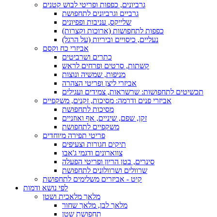
גרביונים, כפפות ופריטי לבוש קטנים
גרביים וגרביונים לתחפושת
שלייקס, עניבות ופפיונים
כפפות לתחפושות (ארוכות וקצרות)
נעליים, כיסויים וביריות (על הרגל)
אביזרי כח וקסם
כתרים ושרביטים
קשתות, סרטים ופרחים לראש
מניפות, שמשיה ונוצות
אביזרי ליצן ופריטי הצהרה
תכשיטים לתחפושות: שרשראות, צמידים ועגילים
אביזרי פנים ודרמה: מסיכות, זקנים, משקפיים
מסיכות לתחפושת
זקן, שפם, שיניים, אף ואוזניים
משקפיים לתחפושת
פריטי תפירה מיוחדים
תיקים חגורות וצעיפים
צווארונים ודגמי ג'אבו
סינרים, בטן הריון ופריטי הפעלה
שרוולים ושרוולונים לתחפושת
קיט - אביזרים משלימים לתחפושת
לפי נושא ודמות
מלאך מלאכית ושטן
מלאך לבן, מלאך שחור
תחפושת שטן