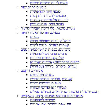
פאות לבנים ודמויות גבריות
כובעים לתחפושות
כובעי חיות לתחפושות
כובעים לדמויות ולתקופות
כובעים אלגנטיים וקלאסיים
כובעי קסם, פנטזיה וליצן
מטות, מוטות, כלי דרמה ואביזרי לחימה
כנפיים, חותלות ואביזרי חיות
כנפיים
חותלות, זנבות ותוספות פרווה
קשתות אוזניים וסטים לחיות
גרביונים, כפפות ופריטי לבוש קטנים
גרביים וגרביונים לתחפושת
שלייקס, עניבות ופפיונים
כפפות לתחפושות (ארוכות וקצרות)
נעליים, כיסויים וביריות (על הרגל)
אביזרי כח וקסם
כתרים ושרביטים
קשתות, סרטים ופרחים לראש
מניפות, שמשיה ונוצות
אביזרי ליצן ופריטי הצהרה
תכשיטים לתחפושות: שרשראות, צמידים ועגילים
אביזרי פנים ודרמה: מסיכות, זקנים, משקפיים
מסיכות לתחפושת
זקן, שפם, שיניים, אף ואוזניים