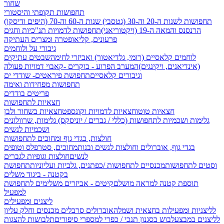
שחור
תחפושות תקופתי והיסטורי
תחפושות לשנות ה-20 וה-30 (גטסבי)
שנות ה-60 וה-70 (היפים ודיסקו)
הרנסנס והמאה ה-19 (ויקטוריאני)
תחפושות לדמויות תנ"כיות וחגים
פרעונים, קליאופטרה ומצרים העתיקה
גיבורי על ולוחמים
לוחמים קלאסיים (רומי, גלדיאטור) ואביזרי לחימה
שבטים עתיקים
(אינדיאנים, ויקינגים)
המערב הפרוע - בוקרים -קאבוי
דמויות פעולה
וגיבורים קלאסיים
תחפושת פיראטים- שודדי ים
תחפושות מפחידות ואימה
פריטים בודדים
חצאיות לתחפושות
חצאיות טוטו
חצאיות לדמויות וקונספט
חצאיות בשחור ולבן
גלימות ושכמיות לתחפושות (כללי / גברים / יוניסקס)
גלימות, שרוולונים
ושכמיות לנשים
חולצות, בגדי גוף ומחוכים לתחפושות
בגדי גוף, אוברולים וחולצות לנשים ובנות
מחוכים, סטרפלס וטופים
לנשים
חולצות וגופיות לגברים
וסטים לתחפושות
מכנסיים לתחפושות /
כפתנים, גלביות ועליוניות
תחפושת
בקטנה - ביגוד משלים
תוספת קטנה למראה מושלם
קיטים - אביזרים משלימים לתחפושת
למפעיל
ליצנים ומפעילים
לליצניות ומפעילות בחצאית ושמלה
אוברולים סרבלים מכנסים וחלק עליון
לליצנים במבצע
לבוש בסגנון תנכי / כפרי
למספרי סיפורים
תלבושות להצגות