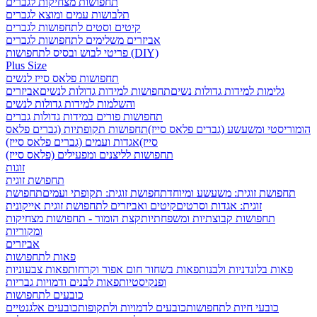
תחפושות מצחיקות לגברים
תלבושות עמים ומוצא לגברים
קיטים וסטים לתחפושות לגברים
אביזרים משלימים לתחפושות לגברים
פריטי לבוש ובסיס לתחפושות (DIY)
Plus Size
תחפושות פלאס סייז לנשים
גלימות למידות גדולות נשים
תחפושות למידות גדולות לנשים
אביזרים
והשלמות למידות גדולות לנשים
תחפושות פורים במידות גדולות גברים
הומוריסטי ומשעשע (גברים פלאס סייז)
תחפושות תקופתיות (גברים פלאס
סייז)
אגדות ועמים (גברים פלאס סייז)
תחפושות לליצנים ומפעילים (פלאס סייז)
זוגות
תחפושת זוגית
תחפושת זוגית: משעשע ומיוחד
תחפושת זוגית: תקופתי ועמים
תחפושת
זוגית: אגדות וסרטים
קיטים ואביזרים לתחפושת זוגית אייקונית
תחפושות קבוצתיות ומשפחתיות
קצת הומור - תחפושות מצחיקות
ומקוריות
אביזרים
פאות לתחפושות
פאות בלונדניות ולבנות
פאות בשחור חום אפור וקרחות
פאות צבעוניות
ופנקיסטיות
פאות לבנים ודמויות גבריות
כובעים לתחפושות
כובעי חיות לתחפושות
כובעים לדמויות ולתקופות
כובעים אלגנטיים