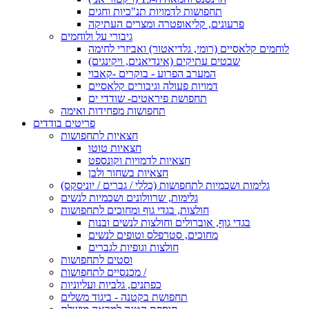
תחפושות לדמויות תנ"כיות וחגים
פרעונים, קליאופטרה ומצרים העתיקה
גיבורי על ולוחמים
לוחמים קלאסיים (רומי, גלדיאטור) ואביזרי לחימה
שבטים עתיקים (אינדיאנים, ויקינגים)
המערב הפרוע - בוקרים -קאבוי
דמויות פעולה וגיבורים קלאסיים
תחפושת פיראטים- שודדי ים
תחפושות מפחידות ואימה
פריטים בודדים
חצאיות לתחפושות
חצאיות טוטו
חצאיות לדמויות וקונספט
חצאיות בשחור ולבן
גלימות ושכמיות לתחפושות (כללי / גברים / יוניסקס)
גלימות, שרוולונים ושכמיות לנשים
חולצות, בגדי גוף ומחוכים לתחפושות
בגדי גוף, אוברולים וחולצות לנשים ובנות
מחוכים, סטרפלס וטופים לנשים
חולצות וגופיות לגברים
וסטים לתחפושות
מכנסיים לתחפושות /
כפתנים, גלביות ועליוניות
תחפושת בקטנה - ביגוד משלים