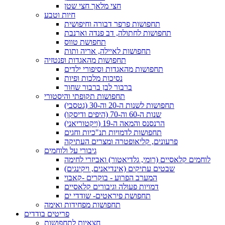
חצי מלאך חצי שטן
חיות וטבע
תחפושות פרפר דבורה וחיפושית
תחפושות לחתולה, דב פנדה וארנבת
תחפושת טווס
תחפושות לאיילה, אריה ותות
תחפושות מהאגדות ופנטזיה
תחפושות מהאגדות וסיפורי ילדים
נסיכות מלכות ופיות
ברבור לבן ברבור שחור
תחפושות תקופתי והיסטורי
תחפושות לשנות ה-20 וה-30 (גטסבי)
שנות ה-60 וה-70 (היפים ודיסקו)
הרנסנס והמאה ה-19 (ויקטוריאני)
תחפושות לדמויות תנ"כיות וחגים
פרעונים, קליאופטרה ומצרים העתיקה
גיבורי על ולוחמים
לוחמים קלאסיים (רומי, גלדיאטור) ואביזרי לחימה
שבטים עתיקים (אינדיאנים, ויקינגים)
המערב הפרוע - בוקרים -קאבוי
דמויות פעולה וגיבורים קלאסיים
תחפושת פיראטים- שודדי ים
תחפושות מפחידות ואימה
פריטים בודדים
חצאיות לתחפושות