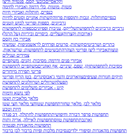
וקלאסיים
כובעי קסם, פנטזיה וליצן
מטות, מוטות, כלי דרמה ואביזרי לחימה
כנפיים, חותלות ואביזרי חיות
כנפיים
חותלות, זנבות ותוספות פרווה
קשתות אוזניים וסטים לחיות
גרביונים, כפפות ופריטי לבוש קטנים
גרביים וגרביונים לתחפושת
שלייקס, עניבות ופפיונים
כפפות לתחפושות
(ארוכות וקצרות)
נעליים, כיסויים וביריות (על הרגל)
אביזרי כח וקסם
כתרים ושרביטים
קשתות, סרטים ופרחים לראש
מניפות, שמשיה
ונוצות
אביזרי ליצן ופריטי הצהרה
תכשיטים לתחפושות: שרשראות,
צמידים ועגילים
אביזרי פנים ודרמה: מסיכות, זקנים, משקפיים
מסיכות לתחפושת
זקן, שפם, שיניים, אף ואוזניים
משקפיים לתחפושת
פריטי תפירה מיוחדים
תיקים חגורות וצעיפים
צווארונים ודגמי ג'אבו
סינרים, בטן הריון ופריטי
הפעלה
שרוולים ושרוולונים לתחפושת
קיט - אביזרים משלימים לתחפושת
לפי נושא ודמות
מלאך מלאכית ושטן
מלאך לבן, מלאך שחור
תחפושת שטן
חצי מלאך חצי שטן
חיות וטבע
תחפושות פרפר דבורה וחיפושית
תחפושות לחתולה, דב פנדה
וארנבת
תחפושת טווס
תחפושות לאיילה, אריה ותות
תחפושות מהאגדות ופנטזיה
תחפושות מהאגדות וסיפורי ילדים
נסיכות מלכות ופיות
ברבור לבן ברבור