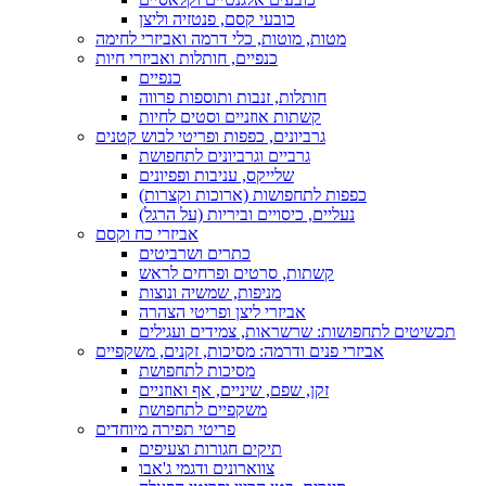
כובעי קסם, פנטזיה וליצן
מטות, מוטות, כלי דרמה ואביזרי לחימה
כנפיים, חותלות ואביזרי חיות
כנפיים
חותלות, זנבות ותוספות פרווה
קשתות אוזניים וסטים לחיות
גרביונים, כפפות ופריטי לבוש קטנים
גרביים וגרביונים לתחפושת
שלייקס, עניבות ופפיונים
כפפות לתחפושות (ארוכות וקצרות)
נעליים, כיסויים וביריות (על הרגל)
אביזרי כח וקסם
כתרים ושרביטים
קשתות, סרטים ופרחים לראש
מניפות, שמשיה ונוצות
אביזרי ליצן ופריטי הצהרה
תכשיטים לתחפושות: שרשראות, צמידים ועגילים
אביזרי פנים ודרמה: מסיכות, זקנים, משקפיים
מסיכות לתחפושת
זקן, שפם, שיניים, אף ואוזניים
משקפיים לתחפושת
פריטי תפירה מיוחדים
תיקים חגורות וצעיפים
צווארונים ודגמי ג'אבו