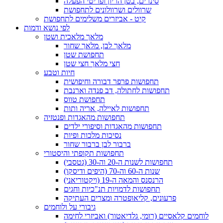
סינרים, בטן הריון ופריטי הפעלה
שרוולים ושרוולונים לתחפושת
קיט - אביזרים משלימים לתחפושת
לפי נושא ודמות
מלאך מלאכית ושטן
מלאך לבן, מלאך שחור
תחפושת שטן
חצי מלאך חצי שטן
חיות וטבע
תחפושות פרפר דבורה וחיפושית
תחפושות לחתולה, דב פנדה וארנבת
תחפושת טווס
תחפושות לאיילה, אריה ותות
תחפושות מהאגדות ופנטזיה
תחפושות מהאגדות וסיפורי ילדים
נסיכות מלכות ופיות
ברבור לבן ברבור שחור
תחפושות תקופתי והיסטורי
תחפושות לשנות ה-20 וה-30 (גטסבי)
שנות ה-60 וה-70 (היפים ודיסקו)
הרנסנס והמאה ה-19 (ויקטוריאני)
תחפושות לדמויות תנ"כיות וחגים
פרעונים, קליאופטרה ומצרים העתיקה
גיבורי על ולוחמים
לוחמים קלאסיים (רומי, גלדיאטור) ואביזרי לחימה