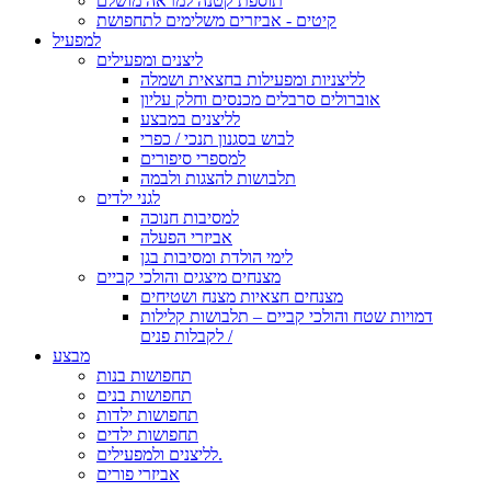
תוספת קטנה למראה מושלם
קיטים - אביזרים משלימים לתחפושת
למפעיל
ליצנים ומפעילים
לליצניות ומפעילות בחצאית ושמלה
אוברולים סרבלים מכנסים וחלק עליון
לליצנים במבצע
לבוש בסגנון תנכי / כפרי
למספרי סיפורים
תלבושות להצגות ולבמה
לגני ילדים
למסיבות חנוכה
אביזרי הפעלה
לימי הולדת ומסיבות בגן
מצנחים מיצגים והולכי קביים
מצנחים חצאיות מצנח ושטיחים
דמויות שטח והולכי קביים – תלבושות קלילות
לקבלות פנים /
מבצע
תחפושות בנות
תחפושות בנים
תחפושות ילדות
תחפושות ילדים
לליצנים ולמפעילים.
אביזרי פורים