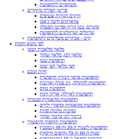
משקפיים לתחפושת
פריטי תפירה מיוחדים
תיקים חגורות וצעיפים
צווארונים ודגמי ג'אבו
סינרים, בטן הריון ופריטי הפעלה
שרוולים ושרוולונים לתחפושת
קיט - אביזרים משלימים לתחפושת
לפי נושא ודמות
מלאך מלאכית ושטן
מלאך לבן, מלאך שחור
תחפושת שטן
חצי מלאך חצי שטן
חיות וטבע
תחפושות פרפר דבורה וחיפושית
תחפושות לחתולה, דב פנדה וארנבת
תחפושת טווס
תחפושות לאיילה, אריה ותות
תחפושות מהאגדות ופנטזיה
תחפושות מהאגדות וסיפורי ילדים
נסיכות מלכות ופיות
ברבור לבן ברבור שחור
תחפושות תקופתי והיסטורי
תחפושות לשנות ה-20 וה-30 (גטסבי)
שנות ה-60 וה-70 (היפים ודיסקו)
הרנסנס והמאה ה-19 (ויקטוריאני)