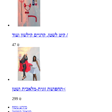
קיט לשטן. קרניים קילשון ועוד /
47 ₪
תחפושת זוגית-מלאכית ושטן<
299 ₪
מידע נוסף
תיאור המוצר