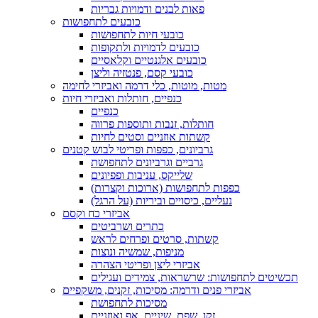
פאות לבנים ודמויות גבריות
כובעים לתחפושות
כובעי חיות לתחפושות
כובעים לדמויות ולתקופות
כובעים אלגנטיים וקלאסיים
כובעי קסם, פנטזיה וליצן
מטות, מוטות, כלי דרמה ואביזרי לחימה
כנפיים, חותלות ואביזרי חיות
כנפיים
חותלות, זנבות ותוספות פרווה
קשתות אוזניים וסטים לחיות
גרביונים, כפפות ופריטי לבוש קטנים
גרביים וגרביונים לתחפושת
שלייקס, עניבות ופפיונים
כפפות לתחפושות (ארוכות וקצרות)
נעליים, כיסויים וביריות (על הרגל)
אביזרי כח וקסם
כתרים ושרביטים
קשתות, סרטים ופרחים לראש
מניפות, שמשיה ונוצות
אביזרי ליצן ופריטי הצהרה
תכשיטים לתחפושות: שרשראות, צמידים ועגילים
אביזרי פנים ודרמה: מסיכות, זקנים, משקפיים
מסיכות לתחפושת
זקן, שפם, שיניים, אף ואוזניים