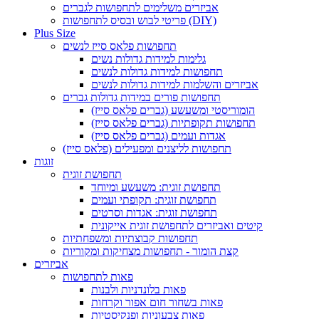
אביזרים משלימים לתחפושות לגברים
פריטי לבוש ובסיס לתחפושות (DIY)
Plus Size
תחפושות פלאס סייז לנשים
גלימות למידות גדולות נשים
תחפושות למידות גדולות לנשים
אביזרים והשלמות למידות גדולות לנשים
תחפושות פורים במידות גדולות גברים
הומוריסטי ומשעשע (גברים פלאס סייז)
תחפושות תקופתיות (גברים פלאס סייז)
אגדות ועמים (גברים פלאס סייז)
תחפושות לליצנים ומפעילים (פלאס סייז)
זוגות
תחפושת זוגית
תחפושת זוגית: משעשע ומיוחד
תחפושת זוגית: תקופתי ועמים
תחפושת זוגית: אגדות וסרטים
קיטים ואביזרים לתחפושת זוגית אייקונית
תחפושות קבוצתיות ומשפחתיות
קצת הומור - תחפושות מצחיקות ומקוריות
אביזרים
פאות לתחפושות
פאות בלונדניות ולבנות
פאות בשחור חום אפור וקרחות
פאות צבעוניות ופנקיסטיות