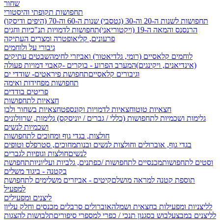
שחור
תחפושות תקופתי והיסטורי
תחפושות לשנות ה-20 וה-30 (גטסבי)
שנות ה-60 וה-70 (היפים ודיסקו)
הרנסנס והמאה ה-19 (ויקטוריאני)
תחפושות לדמויות תנ"כיות וחגים
פרעונים, קליאופטרה ומצרים העתיקה
גיבורי על ולוחמים
לוחמים קלאסיים (רומי, גלדיאטור) ואביזרי לחימה
שבטים עתיקים
(אינדיאנים, ויקינגים)
המערב הפרוע - בוקרים -קאבוי
דמויות פעולה
וגיבורים קלאסיים
תחפושת פיראטים- שודדי ים
תחפושות מפחידות ואימה
פריטים בודדים
חצאיות לתחפושות
חצאיות טוטו
חצאיות לדמויות וקונספט
חצאיות בשחור ולבן
גלימות ושכמיות לתחפושות (כללי / גברים / יוניסקס)
גלימות, שרוולונים
ושכמיות לנשים
חולצות, בגדי גוף ומחוכים לתחפושות
בגדי גוף, אוברולים וחולצות לנשים ובנות
מחוכים, סטרפלס וטופים
לנשים
חולצות וגופיות לגברים
וסטים לתחפושות
מכנסיים לתחפושות /
כפתנים, גלביות ועליוניות
תחפושת
בקטנה - ביגוד משלים
תוספת קטנה למראה מושלם
קיטים - אביזרים משלימים לתחפושת
למפעיל
ליצנים ומפעילים
לליצניות ומפעילות בחצאית ושמלה
אוברולים סרבלים מכנסים וחלק עליון
לליצנים במבצע
לבוש בסגנון תנכי / כפרי
למספרי סיפורים
תלבושות להצגות