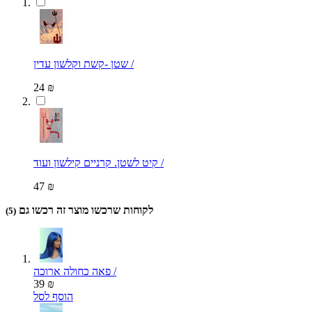
שטן -קשת וקלשון עדין /
24 ₪
קיט לשטן. קרניים קילשון ועוד /
47 ₪
לקוחות שרכשו מוצר זה רכשו גם
(5)
פאה כחולה ארוכה /
39 ₪
הוסף לסל