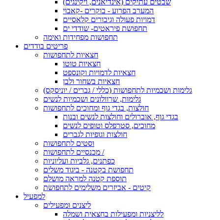
שבטים עתיקים (אינדיאנים, ויקינגים)
המערב הפרוע - בוקרים -קאבוי
דמויות פעולה וגיבורים קלאסיים
תחפושת פיראטים- שודדי ים
תחפושות מפחידות ואימה
פריטים בודדים
חצאיות לתחפושות
חצאיות טוטו
חצאיות לדמויות וקונספט
חצאיות בשחור ולבן
גלימות ושכמיות לתחפושות (כללי / גברים / יוניסקס)
גלימות, שרוולונים ושכמיות לנשים
חולצות, בגדי גוף ומחוכים לתחפושות
בגדי גוף, אוברולים וחולצות לנשים ובנות
מחוכים, סטרפלס וטופים לנשים
חולצות וגופיות לגברים
וסטים לתחפושות
מכנסיים לתחפושות /
כפתנים, גלביות ועליוניות
תחפושת בקטנה - ביגוד משלים
תוספת קטנה למראה מושלם
קיטים - אביזרים משלימים לתחפושת
למפעיל
ליצנים ומפעילים
לליצניות ומפעילות בחצאית ושמלה