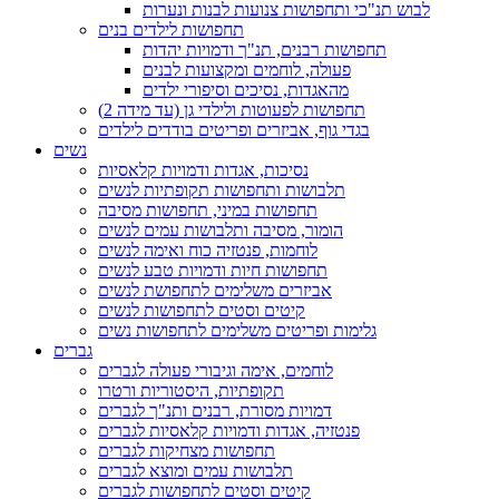
לבוש תנ"כי ותחפושות צנועות לבנות ונערות
תחפושות לילדים בנים
תחפושות רבנים, תנ"ך ודמויות יהדות
פעולה, לוחמים ומקצועות לבנים
מהאגדות, נסיכים וסיפורי ילדים
תחפושות לפעוטות ולילדי גן (עד מידה 2)
בגדי גוף, אביזרים ופריטים בודדים לילדים
נשים
נסיכות, אגדות ודמויות קלאסיות
תלבושות ותחפושות תקופתיות לנשים
תחפושות במיני, תחפושות מסיבה
הומור, מסיבה ותלבושות עמים לנשים
לוחמות, פנטזיה כוח ואימה לנשים
תחפושות חיות ודמויות טבע לנשים
אביזרים משלימים לתחפושת לנשים
קיטים וסטים לתחפושות לנשים
גלימות ופריטים משלימים לתחפושות נשים
גברים
לוחמים, אימה וגיבורי פעולה לגברים
תקופתיות, היסטוריות ורטרו
דמויות מסורת, רבנים ותנ"ך לגברים
פנטזיה, אגדות ודמויות קלאסיות לגברים
תחפושות מצחיקות לגברים
תלבושות עמים ומוצא לגברים
קיטים וסטים לתחפושות לגברים