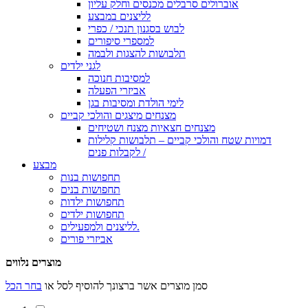
אוברולים סרבלים מכנסים וחלק עליון
לליצנים במבצע
לבוש בסגנון תנכי / כפרי
למספרי סיפורים
תלבושות להצגות ולבמה
לגני ילדים
למסיבות חנוכה
אביזרי הפעלה
לימי הולדת ומסיבות בגן
מצנחים מיצגים והולכי קביים
מצנחים חצאיות מצנח ושטיחים
דמויות שטח והולכי קביים – תלבושות קלילות
לקבלות פנים /
מבצע
תחפושות בנות
תחפושות בנים
תחפושות ילדות
תחפושות ילדים
לליצנים ולמפעילים.
אביזרי פורים
מוצרים נלווים
סמן מוצרים אשר ברצונך להוסיף לסל או
בחר הכל