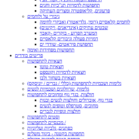
תחפושות לדמויות תנ"כיות וחגים
פרעונים, קליאופטרה ומצרים העתיקה
גיבורי על ולוחמים
לוחמים קלאסיים (רומי, גלדיאטור) ואביזרי לחימה
שבטים עתיקים (אינדיאנים, ויקינגים)
המערב הפרוע - בוקרים -קאבוי
דמויות פעולה וגיבורים קלאסיים
תחפושת פיראטים- שודדי ים
תחפושות מפחידות ואימה
פריטים בודדים
חצאיות לתחפושות
חצאיות טוטו
חצאיות לדמויות וקונספט
חצאיות בשחור ולבן
גלימות ושכמיות לתחפושות (כללי / גברים / יוניסקס)
גלימות, שרוולונים ושכמיות לנשים
חולצות, בגדי גוף ומחוכים לתחפושות
בגדי גוף, אוברולים וחולצות לנשים ובנות
מחוכים, סטרפלס וטופים לנשים
חולצות וגופיות לגברים
וסטים לתחפושות
מכנסיים לתחפושות /
כפתנים, גלביות ועליוניות
תחפושת בקטנה - ביגוד משלים