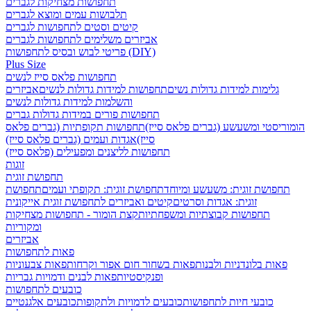
תחפושות מצחיקות לגברים
תלבושות עמים ומוצא לגברים
קיטים וסטים לתחפושות לגברים
אביזרים משלימים לתחפושות לגברים
פריטי לבוש ובסיס לתחפושות (DIY)
Plus Size
תחפושות פלאס סייז לנשים
גלימות למידות גדולות נשים
תחפושות למידות גדולות לנשים
אביזרים
והשלמות למידות גדולות לנשים
תחפושות פורים במידות גדולות גברים
הומוריסטי ומשעשע (גברים פלאס סייז)
תחפושות תקופתיות (גברים פלאס
סייז)
אגדות ועמים (גברים פלאס סייז)
תחפושות לליצנים ומפעילים (פלאס סייז)
זוגות
תחפושת זוגית
תחפושת זוגית: משעשע ומיוחד
תחפושת זוגית: תקופתי ועמים
תחפושת
זוגית: אגדות וסרטים
קיטים ואביזרים לתחפושת זוגית אייקונית
תחפושות קבוצתיות ומשפחתיות
קצת הומור - תחפושות מצחיקות
ומקוריות
אביזרים
פאות לתחפושות
פאות בלונדניות ולבנות
פאות בשחור חום אפור וקרחות
פאות צבעוניות
ופנקיסטיות
פאות לבנים ודמויות גבריות
כובעים לתחפושות
כובעי חיות לתחפושות
כובעים לדמויות ולתקופות
כובעים אלגנטיים