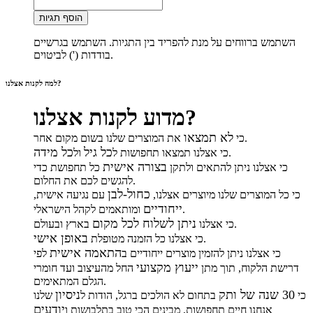
הוסף תגיות
השתמש ברווחים על מנת להפריד בין התגיות. השתמש בגרשיים
בודדות (') לביטוים.
למה לקנות אצלנו?
מדוע לקנות אצלנו?
לא תמצאו
את המוצרים שלנו בשום מקום אחר.
כי
כל גיל
כל מידה
.
כי אצלנו תמצאו תחפושות ל
ול
בצורה אישית
כי אצלנו ניתן להתאים ולתקן
כל תחפושת כדי
להגשים לכם את החלום.
כחול-לבן
כי כל המוצרים שלנו מיוצרים אצלנו,
עם נגיעה אישית,
ייחודיים
ומותאמים לקהל הישראלי.
ניתן לשלוח לכל מקום
בארץ ובעולם.
כי אצלנו
באופן אישי
.
כי אצלנו כל הזמנה מטופלת
התאמה אישית
כי אצלנו ניתן להזמין מוצרים ייחודיים ב
לפי
ייעוץ מקצועי
דרישת הלקוח, תוך מתן
החל מהעיצוב ועד חומרי
הגלם המתאימים.
30 שנה של ותק
ניסיון
כי
בתחום לא הולכים ברגל, הודות ל
שלנו
יודעים
אנחנו חיים תחפושות, מבינים הכי טוב בתלבושות ו