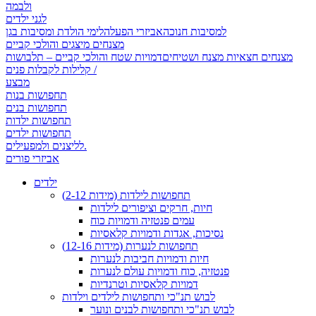
ולבמה
לגני ילדים
למסיבות חנוכה
אביזרי הפעלה
לימי הולדת ומסיבות בגן
מצנחים מיצגים והולכי קביים
מצנחים חצאיות מצנח ושטיחים
דמויות שטח והולכי קביים – תלבושות
קלילות לקבלות פנים /
מבצע
תחפושות בנות
תחפושות בנים
תחפושות ילדות
תחפושות ילדים
לליצנים ולמפעילים.
אביזרי פורים
ילדים
תחפושות לילדות (מידות 2-12)
חיות, חרקים וציפורים לילדות
עמים פנטזיה ודמויות כוח
נסיכות, אגדות ודמויות קלאסיות
תחפושות לנערות (מידות 12-16)
חיות ודמויות חביבות לנערות
פנטזיה, כוח ודמויות עולם לנערות
דמויות קלאסיות וטרנדיות
לבוש תנ"כי ותחפושות לילדים וילדות
לבוש תנ"כי ותחפושות לבנים ונוער