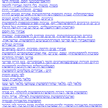
וקלאסיים
כובעי קסם, פנטזיה וליצן
מטות, מוטות, כלי דרמה ואביזרי לחימה
כנפיים, חותלות ואביזרי חיות
כנפיים
חותלות, זנבות ותוספות פרווה
קשתות אוזניים וסטים לחיות
גרביונים, כפפות ופריטי לבוש קטנים
גרביים וגרביונים לתחפושת
שלייקס, עניבות ופפיונים
כפפות לתחפושות
(ארוכות וקצרות)
נעליים, כיסויים וביריות (על הרגל)
אביזרי כח וקסם
כתרים ושרביטים
קשתות, סרטים ופרחים לראש
מניפות, שמשיה
ונוצות
אביזרי ליצן ופריטי הצהרה
תכשיטים לתחפושות: שרשראות,
צמידים ועגילים
אביזרי פנים ודרמה: מסיכות, זקנים, משקפיים
מסיכות לתחפושת
זקן, שפם, שיניים, אף ואוזניים
משקפיים לתחפושת
פריטי תפירה מיוחדים
תיקים חגורות וצעיפים
צווארונים ודגמי ג'אבו
סינרים, בטן הריון ופריטי
הפעלה
שרוולים ושרוולונים לתחפושת
קיט - אביזרים משלימים לתחפושת
לפי נושא ודמות
מלאך מלאכית ושטן
מלאך לבן, מלאך שחור
תחפושת שטן
חצי מלאך חצי שטן
חיות וטבע
תחפושות פרפר דבורה וחיפושית
תחפושות לחתולה, דב פנדה
וארנבת
תחפושת טווס
תחפושות לאיילה, אריה ותות
תחפושות מהאגדות ופנטזיה
תחפושות מהאגדות וסיפורי ילדים
נסיכות מלכות ופיות
ברבור לבן ברבור