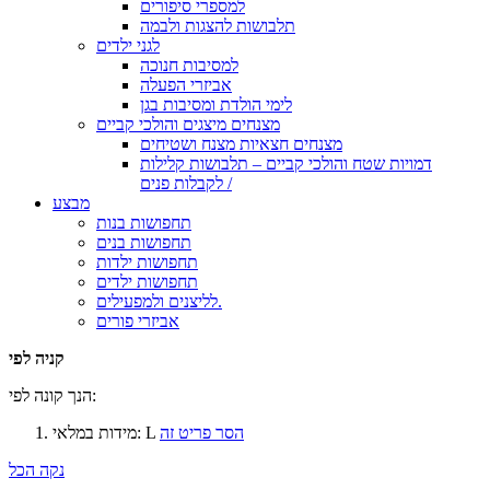
למספרי סיפורים
תלבושות להצגות ולבמה
לגני ילדים
למסיבות חנוכה
אביזרי הפעלה
לימי הולדת ומסיבות בגן
מצנחים מיצגים והולכי קביים
מצנחים חצאיות מצנח ושטיחים
דמויות שטח והולכי קביים – תלבושות קלילות
לקבלות פנים /
מבצע
תחפושות בנות
תחפושות בנים
תחפושות ילדות
תחפושות ילדים
לליצנים ולמפעילים.
אביזרי פורים
קניה לפי
הנך קונה לפי:
הסר פריט זה
L
מידות במלאי:
נקה הכל