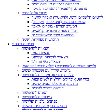
תחפושות לדמויות תנ"כיות וחגים
פרעונים, קליאופטרה ומצרים העתיקה
גיבורי על ולוחמים
לוחמים קלאסיים (רומי, גלדיאטור) ואביזרי לחימה
שבטים עתיקים (אינדיאנים, ויקינגים)
המערב הפרוע - בוקרים -קאבוי
דמויות פעולה וגיבורים קלאסיים
תחפושת פיראטים- שודדי ים
תחפושות מפחידות ואימה
פריטים בודדים
חצאיות לתחפושות
חצאיות טוטו
חצאיות לדמויות וקונספט
חצאיות בשחור ולבן
גלימות ושכמיות לתחפושות (כללי / גברים / יוניסקס)
גלימות, שרוולונים ושכמיות לנשים
חולצות, בגדי גוף ומחוכים לתחפושות
בגדי גוף, אוברולים וחולצות לנשים ובנות
מחוכים, סטרפלס וטופים לנשים
חולצות וגופיות לגברים
וסטים לתחפושות
מכנסיים לתחפושות /
כפתנים, גלביות ועליוניות
תחפושת בקטנה - ביגוד משלים