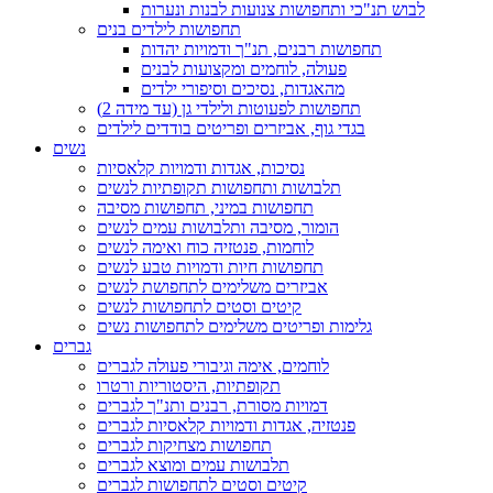
לבוש תנ"כי ותחפושות צנועות לבנות ונערות
תחפושות לילדים בנים
תחפושות רבנים, תנ"ך ודמויות יהדות
פעולה, לוחמים ומקצועות לבנים
מהאגדות, נסיכים וסיפורי ילדים
תחפושות לפעוטות ולילדי גן (עד מידה 2)
בגדי גוף, אביזרים ופריטים בודדים לילדים
נשים
נסיכות, אגדות ודמויות קלאסיות
תלבושות ותחפושות תקופתיות לנשים
תחפושות במיני, תחפושות מסיבה
הומור, מסיבה ותלבושות עמים לנשים
לוחמות, פנטזיה כוח ואימה לנשים
תחפושות חיות ודמויות טבע לנשים
אביזרים משלימים לתחפושת לנשים
קיטים וסטים לתחפושות לנשים
גלימות ופריטים משלימים לתחפושות נשים
גברים
לוחמים, אימה וגיבורי פעולה לגברים
תקופתיות, היסטוריות ורטרו
דמויות מסורת, רבנים ותנ"ך לגברים
פנטזיה, אגדות ודמויות קלאסיות לגברים
תחפושות מצחיקות לגברים
תלבושות עמים ומוצא לגברים
קיטים וסטים לתחפושות לגברים