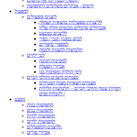
תוספת קטנה למראה מושלם
קיטים - אביזרים משלימים לתחפושת
למפעיל
ליצנים ומפעילים
לליצניות ומפעילות בחצאית ושמלה
אוברולים סרבלים מכנסים וחלק עליון
לליצנים במבצע
לבוש בסגנון תנכי / כפרי
למספרי סיפורים
תלבושות להצגות ולבמה
לגני ילדים
למסיבות חנוכה
אביזרי הפעלה
לימי הולדת ומסיבות בגן
מצנחים מיצגים והולכי קביים
מצנחים חצאיות מצנח ושטיחים
דמויות שטח והולכי קביים – תלבושות קלילות
לקבלות פנים /
מבצע
תחפושות בנות
תחפושות בנים
תחפושות ילדות
תחפושות ילדים
לליצנים ולמפעילים.
אביזרי פורים