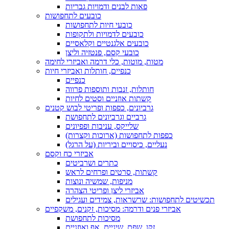
פאות לבנים ודמויות גבריות
כובעים לתחפושות
כובעי חיות לתחפושות
כובעים לדמויות ולתקופות
כובעים אלגנטיים וקלאסיים
כובעי קסם, פנטזיה וליצן
מטות, מוטות, כלי דרמה ואביזרי לחימה
כנפיים, חותלות ואביזרי חיות
כנפיים
חותלות, זנבות ותוספות פרווה
קשתות אוזניים וסטים לחיות
גרביונים, כפפות ופריטי לבוש קטנים
גרביים וגרביונים לתחפושת
שלייקס, עניבות ופפיונים
כפפות לתחפושות (ארוכות וקצרות)
נעליים, כיסויים וביריות (על הרגל)
אביזרי כח וקסם
כתרים ושרביטים
קשתות, סרטים ופרחים לראש
מניפות, שמשיה ונוצות
אביזרי ליצן ופריטי הצהרה
תכשיטים לתחפושות: שרשראות, צמידים ועגילים
אביזרי פנים ודרמה: מסיכות, זקנים, משקפיים
מסיכות לתחפושת
זקן, שפם, שיניים, אף ואוזניים