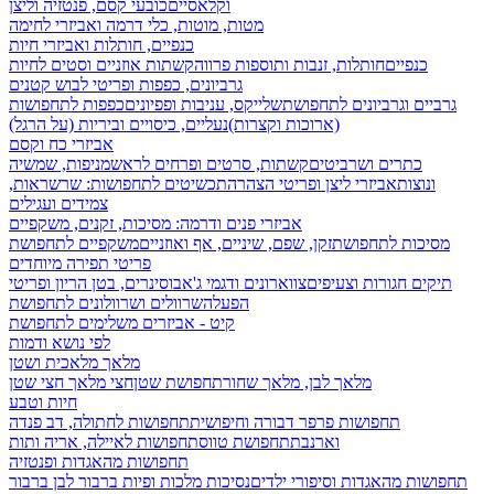
וקלאסיים
כובעי קסם, פנטזיה וליצן
מטות, מוטות, כלי דרמה ואביזרי לחימה
כנפיים, חותלות ואביזרי חיות
כנפיים
חותלות, זנבות ותוספות פרווה
קשתות אוזניים וסטים לחיות
גרביונים, כפפות ופריטי לבוש קטנים
גרביים וגרביונים לתחפושת
שלייקס, עניבות ופפיונים
כפפות לתחפושות
(ארוכות וקצרות)
נעליים, כיסויים וביריות (על הרגל)
אביזרי כח וקסם
כתרים ושרביטים
קשתות, סרטים ופרחים לראש
מניפות, שמשיה
ונוצות
אביזרי ליצן ופריטי הצהרה
תכשיטים לתחפושות: שרשראות,
צמידים ועגילים
אביזרי פנים ודרמה: מסיכות, זקנים, משקפיים
מסיכות לתחפושת
זקן, שפם, שיניים, אף ואוזניים
משקפיים לתחפושת
פריטי תפירה מיוחדים
תיקים חגורות וצעיפים
צווארונים ודגמי ג'אבו
סינרים, בטן הריון ופריטי
הפעלה
שרוולים ושרוולונים לתחפושת
קיט - אביזרים משלימים לתחפושת
לפי נושא ודמות
מלאך מלאכית ושטן
מלאך לבן, מלאך שחור
תחפושת שטן
חצי מלאך חצי שטן
חיות וטבע
תחפושות פרפר דבורה וחיפושית
תחפושות לחתולה, דב פנדה
וארנבת
תחפושת טווס
תחפושות לאיילה, אריה ותות
תחפושות מהאגדות ופנטזיה
תחפושות מהאגדות וסיפורי ילדים
נסיכות מלכות ופיות
ברבור לבן ברבור