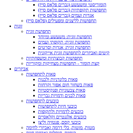
הומוריסטי ומשעשע (גברים פלאס סייז)
תחפושות תקופתיות (גברים פלאס סייז)
אגדות ועמים (גברים פלאס סייז)
תחפושות לליצנים ומפעילים (פלאס סייז)
זוגות
תחפושת זוגית
תחפושת זוגית: משעשע ומיוחד
תחפושת זוגית: תקופתי ועמים
תחפושת זוגית: אגדות וסרטים
קיטים ואביזרים לתחפושת זוגית אייקונית
תחפושות קבוצתיות ומשפחתיות
קצת הומור - תחפושות מצחיקות ומקוריות
אביזרים
פאות לתחפושות
פאות בלונדניות ולבנות
פאות בשחור חום אפור וקרחות
פאות צבעוניות ופנקיסטיות
פאות לבנים ודמויות גבריות
כובעים לתחפושות
כובעי חיות לתחפושות
כובעים לדמויות ולתקופות
כובעים אלגנטיים וקלאסיים
כובעי קסם, פנטזיה וליצן
מטות, מוטות, כלי דרמה ואביזרי לחימה
כנפיים, חותלות ואביזרי חיות