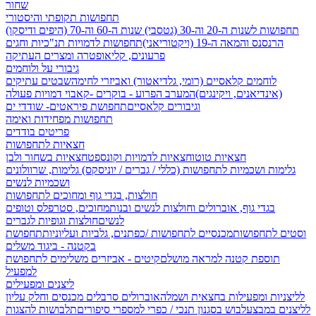
שחור
תחפושות תקופתי והיסטורי
תחפושות לשנות ה-20 וה-30 (גטסבי)
שנות ה-60 וה-70 (היפים ודיסקו)
הרנסנס והמאה ה-19 (ויקטוריאני)
תחפושות לדמויות תנ"כיות וחגים
פרעונים, קליאופטרה ומצרים העתיקה
גיבורי על ולוחמים
לוחמים קלאסיים (רומי, גלדיאטור) ואביזרי לחימה
שבטים עתיקים
(אינדיאנים, ויקינגים)
המערב הפרוע - בוקרים -קאבוי
דמויות פעולה
וגיבורים קלאסיים
תחפושת פיראטים- שודדי ים
תחפושות מפחידות ואימה
פריטים בודדים
חצאיות לתחפושות
חצאיות טוטו
חצאיות לדמויות וקונספט
חצאיות בשחור ולבן
גלימות ושכמיות לתחפושות (כללי / גברים / יוניסקס)
גלימות, שרוולונים
ושכמיות לנשים
חולצות, בגדי גוף ומחוכים לתחפושות
בגדי גוף, אוברולים וחולצות לנשים ובנות
מחוכים, סטרפלס וטופים
לנשים
חולצות וגופיות לגברים
וסטים לתחפושות
מכנסיים לתחפושות /
כפתנים, גלביות ועליוניות
תחפושת
בקטנה - ביגוד משלים
תוספת קטנה למראה מושלם
קיטים - אביזרים משלימים לתחפושת
למפעיל
ליצנים ומפעילים
לליצניות ומפעילות בחצאית ושמלה
אוברולים סרבלים מכנסים וחלק עליון
לליצנים במבצע
לבוש בסגנון תנכי / כפרי
למספרי סיפורים
תלבושות להצגות