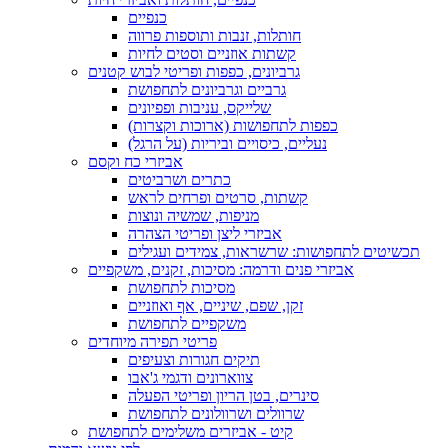
כנפיים
חותלות, זנבות ותוספות פרווה
קשתות אוזניים וסטים לחיות
גרביונים, כפפות ופריטי לבוש קטנים
גרביים וגרביונים לתחפושת
שלייקס, עניבות ופפיונים
כפפות לתחפושות (ארוכות וקצרות)
נעליים, כיסויים וביריות (על הרגל)
אביזרי כח וקסם
כתרים ושרביטים
קשתות, סרטים ופרחים לראש
מניפות, שמשיה ונוצות
אביזרי ליצן ופריטי הצהרה
תכשיטים לתחפושות: שרשראות, צמידים ועגילים
אביזרי פנים ודרמה: מסיכות, זקנים, משקפיים
מסיכות לתחפושת
זקן, שפם, שיניים, אף ואוזניים
משקפיים לתחפושת
פריטי תפירה מיוחדים
תיקים חגורות וצעיפים
צווארונים ודגמי ג'אבו
סינרים, בטן הריון ופריטי הפעלה
שרוולים ושרוולונים לתחפושת
קיט - אביזרים משלימים לתחפושת