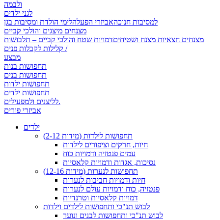
ולבמה
לגני ילדים
למסיבות חנוכה
אביזרי הפעלה
לימי הולדת ומסיבות בגן
מצנחים מיצגים והולכי קביים
מצנחים חצאיות מצנח ושטיחים
דמויות שטח והולכי קביים – תלבושות
קלילות לקבלות פנים /
מבצע
תחפושות בנות
תחפושות בנים
תחפושות ילדות
תחפושות ילדים
לליצנים ולמפעילים.
אביזרי פורים
ילדים
תחפושות לילדות (מידות 2-12)
חיות, חרקים וציפורים לילדות
עמים פנטזיה ודמויות כוח
נסיכות, אגדות ודמויות קלאסיות
תחפושות לנערות (מידות 12-16)
חיות ודמויות חביבות לנערות
פנטזיה, כוח ודמויות עולם לנערות
דמויות קלאסיות וטרנדיות
לבוש תנ"כי ותחפושות לילדים וילדות
לבוש תנ"כי ותחפושות לבנים ונוער