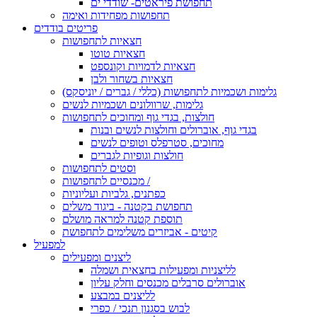
תחפושת פיראטים- שודדי ים
תחפושות מפחידות ואימה
פריטים בודדים
חצאיות לתחפושות
חצאיות טוטו
חצאיות לדמויות וקונספט
חצאיות בשחור ולבן
גלימות ושכמיות לתחפושות (כללי / גברים / יוניסקס)
גלימות, שרוולונים ושכמיות לנשים
חולצות, בגדי גוף ומחוכים לתחפושות
בגדי גוף, אוברולים וחולצות לנשים ובנות
מחוכים, סטרפלס וטופים לנשים
חולצות וגופיות לגברים
וסטים לתחפושות
מכנסיים לתחפושות /
כפתנים, גלביות ועליוניות
תחפושת בקטנה - ביגוד משלים
תוספת קטנה למראה מושלם
קיטים - אביזרים משלימים לתחפושת
למפעיל
ליצנים ומפעילים
לליצניות ומפעילות בחצאית ושמלה
אוברולים סרבלים מכנסים וחלק עליון
לליצנים במבצע
לבוש בסגנון תנכי / כפרי