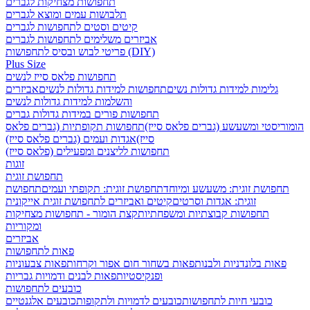
תחפושות מצחיקות לגברים
תלבושות עמים ומוצא לגברים
קיטים וסטים לתחפושות לגברים
אביזרים משלימים לתחפושות לגברים
פריטי לבוש ובסיס לתחפושות (DIY)
Plus Size
תחפושות פלאס סייז לנשים
גלימות למידות גדולות נשים
תחפושות למידות גדולות לנשים
אביזרים
והשלמות למידות גדולות לנשים
תחפושות פורים במידות גדולות גברים
הומוריסטי ומשעשע (גברים פלאס סייז)
תחפושות תקופתיות (גברים פלאס
סייז)
אגדות ועמים (גברים פלאס סייז)
תחפושות לליצנים ומפעילים (פלאס סייז)
זוגות
תחפושת זוגית
תחפושת זוגית: משעשע ומיוחד
תחפושת זוגית: תקופתי ועמים
תחפושת
זוגית: אגדות וסרטים
קיטים ואביזרים לתחפושת זוגית אייקונית
תחפושות קבוצתיות ומשפחתיות
קצת הומור - תחפושות מצחיקות
ומקוריות
אביזרים
פאות לתחפושות
פאות בלונדניות ולבנות
פאות בשחור חום אפור וקרחות
פאות צבעוניות
ופנקיסטיות
פאות לבנים ודמויות גבריות
כובעים לתחפושות
כובעי חיות לתחפושות
כובעים לדמויות ולתקופות
כובעים אלגנטיים