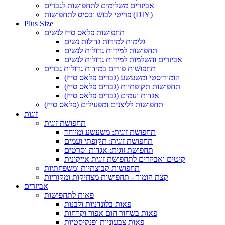
אביזרים משלימים לתחפושות לגברים
פריטי לבוש ובסיס לתחפושות (DIY)
Plus Size
תחפושות פלאס סייז לנשים
גלימות למידות גדולות נשים
תחפושות למידות גדולות לנשים
אביזרים והשלמות למידות גדולות לנשים
תחפושות פורים במידות גדולות גברים
הומוריסטי ומשעשע (גברים פלאס סייז)
תחפושות תקופתיות (גברים פלאס סייז)
אגדות ועמים (גברים פלאס סייז)
תחפושות לליצנים ומפעילים (פלאס סייז)
זוגות
תחפושת זוגית
תחפושת זוגית: משעשע ומיוחד
תחפושת זוגית: תקופתי ועמים
תחפושת זוגית: אגדות וסרטים
קיטים ואביזרים לתחפושת זוגית אייקונית
תחפושות קבוצתיות ומשפחתיות
קצת הומור - תחפושות מצחיקות ומקוריות
אביזרים
פאות לתחפושות
פאות בלונדניות ולבנות
פאות בשחור חום אפור וקרחות
פאות צבעוניות ופנקיסטיות