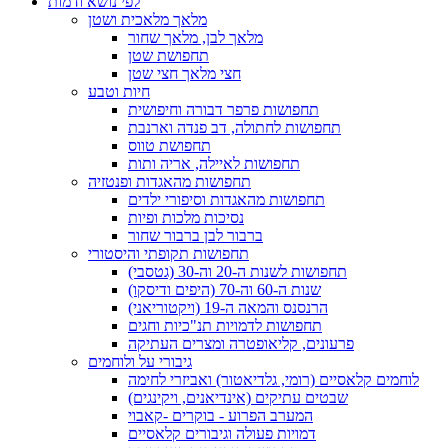
לפי נושא ודמות
מלאך מלאכית ושטן
מלאך לבן, מלאך שחור
תחפושת שטן
חצי מלאך חצי שטן
חיות וטבע
תחפושות פרפר דבורה וחיפושית
תחפושות לחתולה, דב פנדה וארנבת
תחפושת טווס
תחפושות לאיילה, אריה ותות
תחפושות מהאגדות ופנטזיה
תחפושות מהאגדות וסיפורי ילדים
נסיכות מלכות ופיות
ברבור לבן ברבור שחור
תחפושות תקופתי והיסטורי
תחפושות לשנות ה-20 וה-30 (גטסבי)
שנות ה-60 וה-70 (היפים ודיסקו)
הרנסנס והמאה ה-19 (ויקטוריאני)
תחפושות לדמויות תנ"כיות וחגים
פרעונים, קליאופטרה ומצרים העתיקה
גיבורי על ולוחמים
לוחמים קלאסיים (רומי, גלדיאטור) ואביזרי לחימה
שבטים עתיקים (אינדיאנים, ויקינגים)
המערב הפרוע - בוקרים -קאבוי
דמויות פעולה וגיבורים קלאסיים