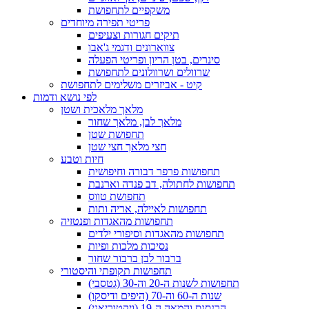
משקפיים לתחפושת
פריטי תפירה מיוחדים
תיקים חגורות וצעיפים
צווארונים ודגמי ג'אבו
סינרים, בטן הריון ופריטי הפעלה
שרוולים ושרוולונים לתחפושת
קיט - אביזרים משלימים לתחפושת
לפי נושא ודמות
מלאך מלאכית ושטן
מלאך לבן, מלאך שחור
תחפושת שטן
חצי מלאך חצי שטן
חיות וטבע
תחפושות פרפר דבורה וחיפושית
תחפושות לחתולה, דב פנדה וארנבת
תחפושת טווס
תחפושות לאיילה, אריה ותות
תחפושות מהאגדות ופנטזיה
תחפושות מהאגדות וסיפורי ילדים
נסיכות מלכות ופיות
ברבור לבן ברבור שחור
תחפושות תקופתי והיסטורי
תחפושות לשנות ה-20 וה-30 (גטסבי)
שנות ה-60 וה-70 (היפים ודיסקו)
הרנסנס והמאה ה-19 (ויקטוריאני)