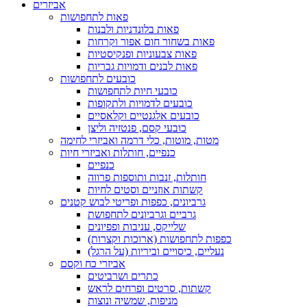
אביזרים
פאות לתחפושות
פאות בלונדניות ולבנות
פאות בשחור חום אפור וקרחות
פאות צבעוניות ופנקיסטיות
פאות לבנים ודמויות גבריות
כובעים לתחפושות
כובעי חיות לתחפושות
כובעים לדמויות ולתקופות
כובעים אלגנטיים וקלאסיים
כובעי קסם, פנטזיה וליצן
מטות, מוטות, כלי דרמה ואביזרי לחימה
כנפיים, חותלות ואביזרי חיות
כנפיים
חותלות, זנבות ותוספות פרווה
קשתות אוזניים וסטים לחיות
גרביונים, כפפות ופריטי לבוש קטנים
גרביים וגרביונים לתחפושת
שלייקס, עניבות ופפיונים
כפפות לתחפושות (ארוכות וקצרות)
נעליים, כיסויים וביריות (על הרגל)
אביזרי כח וקסם
כתרים ושרביטים
קשתות, סרטים ופרחים לראש
מניפות, שמשיה ונוצות