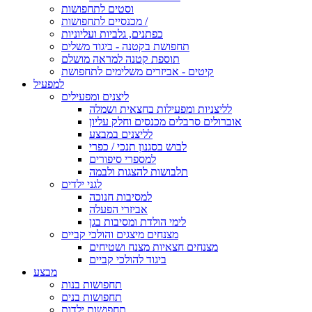
וסטים לתחפושות
מכנסיים לתחפושות /
כפתנים, גלביות ועליוניות
תחפושת בקטנה - ביגוד משלים
תוספת קטנה למראה מושלם
קיטים - אביזרים משלימים לתחפושת
למפעיל
ליצנים ומפעילים
לליצניות ומפעילות בחצאית ושמלה
אוברולים סרבלים מכנסים וחלק עליון
לליצנים במבצע
לבוש בסגנון תנכי / כפרי
למספרי סיפורים
תלבושות להצגות ולבמה
לגני ילדים
למסיבות חנוכה
אביזרי הפעלה
לימי הולדת ומסיבות בגן
מצנחים מיצגים והולכי קביים
מצנחים חצאיות מצנח ושטיחים
ביגוד להולכי קביים
מבצע
תחפושות בנות
תחפושות בנים
תחפושות ילדות