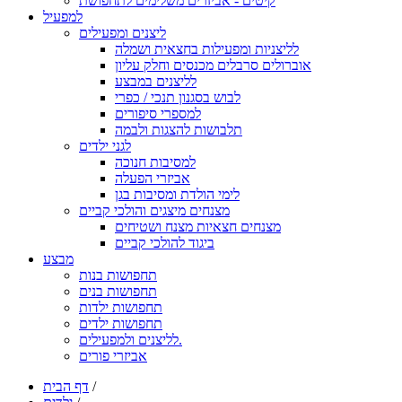
קיטים - אביזרים משלימים לתחפושת
למפעיל
ליצנים ומפעילים
לליצניות ומפעילות בחצאית ושמלה
אוברולים סרבלים מכנסים וחלק עליון
לליצנים במבצע
לבוש בסגנון תנכי / כפרי
למספרי סיפורים
תלבושות להצגות ולבמה
לגני ילדים
למסיבות חנוכה
אביזרי הפעלה
לימי הולדת ומסיבות בגן
מצנחים מיצגים והולכי קביים
מצנחים חצאיות מצנח ושטיחים
ביגוד להולכי קביים
מבצע
תחפושות בנות
תחפושות בנים
תחפושות ילדות
תחפושות ילדים
לליצנים ולמפעילים.
אביזרי פורים
/
דף הבית