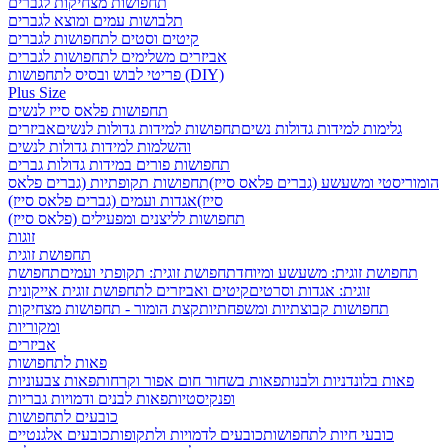
תחפושות מצחיקות לגברים
תלבושות עמים ומוצא לגברים
קיטים וסטים לתחפושות לגברים
אביזרים משלימים לתחפושות לגברים
פריטי לבוש ובסיס לתחפושות (DIY)
Plus Size
תחפושות פלאס סייז לנשים
גלימות למידות גדולות נשים
תחפושות למידות גדולות לנשים
אביזרים
והשלמות למידות גדולות לנשים
תחפושות פורים במידות גדולות גברים
הומוריסטי ומשעשע (גברים פלאס סייז)
תחפושות תקופתיות (גברים פלאס
סייז)
אגדות ועמים (גברים פלאס סייז)
תחפושות לליצנים ומפעילים (פלאס סייז)
זוגות
תחפושת זוגית
תחפושת זוגית: משעשע ומיוחד
תחפושת זוגית: תקופתי ועמים
תחפושת
זוגית: אגדות וסרטים
קיטים ואביזרים לתחפושת זוגית אייקונית
תחפושות קבוצתיות ומשפחתיות
קצת הומור - תחפושות מצחיקות
ומקוריות
אביזרים
פאות לתחפושות
פאות בלונדניות ולבנות
פאות בשחור חום אפור וקרחות
פאות צבעוניות
ופנקיסטיות
פאות לבנים ודמויות גבריות
כובעים לתחפושות
כובעי חיות לתחפושות
כובעים לדמויות ולתקופות
כובעים אלגנטיים