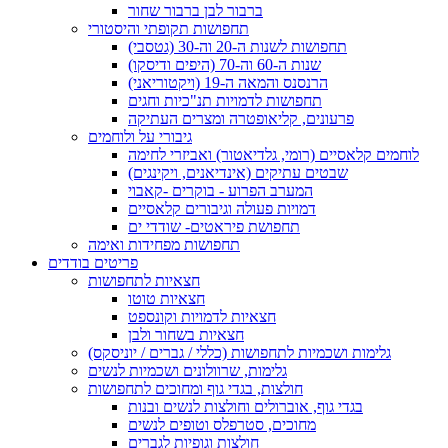
ברבור לבן ברבור שחור
תחפושות תקופתי והיסטורי
תחפושות לשנות ה-20 וה-30 (גטסבי)
שנות ה-60 וה-70 (היפים ודיסקו)
הרנסנס והמאה ה-19 (ויקטוריאני)
תחפושות לדמויות תנ"כיות וחגים
פרעונים, קליאופטרה ומצרים העתיקה
גיבורי על ולוחמים
לוחמים קלאסיים (רומי, גלדיאטור) ואביזרי לחימה
שבטים עתיקים (אינדיאנים, ויקינגים)
המערב הפרוע - בוקרים -קאבוי
דמויות פעולה וגיבורים קלאסיים
תחפושת פיראטים- שודדי ים
תחפושות מפחידות ואימה
פריטים בודדים
חצאיות לתחפושות
חצאיות טוטו
חצאיות לדמויות וקונספט
חצאיות בשחור ולבן
גלימות ושכמיות לתחפושות (כללי / גברים / יוניסקס)
גלימות, שרוולונים ושכמיות לנשים
חולצות, בגדי גוף ומחוכים לתחפושות
בגדי גוף, אוברולים וחולצות לנשים ובנות
מחוכים, סטרפלס וטופים לנשים
חולצות וגופיות לגברים