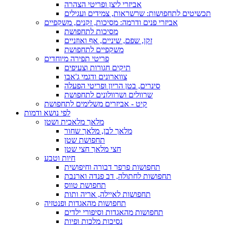
אביזרי ליצן ופריטי הצהרה
תכשיטים לתחפושות: שרשראות, צמידים ועגילים
אביזרי פנים ודרמה: מסיכות, זקנים, משקפיים
מסיכות לתחפושת
זקן, שפם, שיניים, אף ואוזניים
משקפיים לתחפושת
פריטי תפירה מיוחדים
תיקים חגורות וצעיפים
צווארונים ודגמי ג'אבו
סינרים, בטן הריון ופריטי הפעלה
שרוולים ושרוולונים לתחפושת
קיט - אביזרים משלימים לתחפושת
לפי נושא ודמות
מלאך מלאכית ושטן
מלאך לבן, מלאך שחור
תחפושת שטן
חצי מלאך חצי שטן
חיות וטבע
תחפושות פרפר דבורה וחיפושית
תחפושות לחתולה, דב פנדה וארנבת
תחפושת טווס
תחפושות לאיילה, אריה ותות
תחפושות מהאגדות ופנטזיה
תחפושות מהאגדות וסיפורי ילדים
נסיכות מלכות ופיות