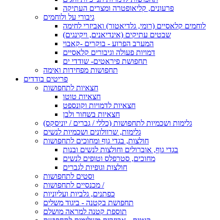
פרעונים, קליאופטרה ומצרים העתיקה
גיבורי על ולוחמים
לוחמים קלאסיים (רומי, גלדיאטור) ואביזרי לחימה
שבטים עתיקים (אינדיאנים, ויקינגים)
המערב הפרוע - בוקרים -קאבוי
דמויות פעולה וגיבורים קלאסיים
תחפושת פיראטים- שודדי ים
תחפושות מפחידות ואימה
פריטים בודדים
חצאיות לתחפושות
חצאיות טוטו
חצאיות לדמויות וקונספט
חצאיות בשחור ולבן
גלימות ושכמיות לתחפושות (כללי / גברים / יוניסקס)
גלימות, שרוולונים ושכמיות לנשים
חולצות, בגדי גוף ומחוכים לתחפושות
בגדי גוף, אוברולים וחולצות לנשים ובנות
מחוכים, סטרפלס וטופים לנשים
חולצות וגופיות לגברים
וסטים לתחפושות
מכנסיים לתחפושות /
כפתנים, גלביות ועליוניות
תחפושת בקטנה - ביגוד משלים
תוספת קטנה למראה מושלם