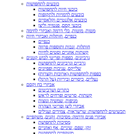
כובעים לתחפושות
כובעי חיות לתחפושות
כובעים לדמויות ולתקופות
כובעים אלגנטיים וקלאסיים
כובעי קסם, פנטזיה וליצן
מטות, מוטות, כלי דרמה ואביזרי לחימה
כנפיים, חותלות ואביזרי חיות
כנפיים
חותלות, זנבות ותוספות פרווה
קשתות אוזניים וסטים לחיות
גרביונים, כפפות ופריטי לבוש קטנים
גרביים וגרביונים לתחפושת
שלייקס, עניבות ופפיונים
כפפות לתחפושות (ארוכות וקצרות)
נעליים, כיסויים וביריות (על הרגל)
אביזרי כח וקסם
כתרים ושרביטים
קשתות, סרטים ופרחים לראש
מניפות, שמשיה ונוצות
אביזרי ליצן ופריטי הצהרה
תכשיטים לתחפושות: שרשראות, צמידים ועגילים
אביזרי פנים ודרמה: מסיכות, זקנים, משקפיים
מסיכות לתחפושת
זקן, שפם, שיניים, אף ואוזניים
משקפיים לתחפושת