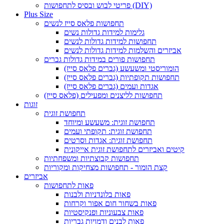
פריטי לבוש ובסיס לתחפושות (DIY)
Plus Size
תחפושות פלאס סייז לנשים
גלימות למידות גדולות נשים
תחפושות למידות גדולות לנשים
אביזרים והשלמות למידות גדולות לנשים
תחפושות פורים במידות גדולות גברים
הומוריסטי ומשעשע (גברים פלאס סייז)
תחפושות תקופתיות (גברים פלאס סייז)
אגדות ועמים (גברים פלאס סייז)
תחפושות לליצנים ומפעילים (פלאס סייז)
זוגות
תחפושת זוגית
תחפושת זוגית: משעשע ומיוחד
תחפושת זוגית: תקופתי ועמים
תחפושת זוגית: אגדות וסרטים
קיטים ואביזרים לתחפושת זוגית אייקונית
תחפושות קבוצתיות ומשפחתיות
קצת הומור - תחפושות מצחיקות ומקוריות
אביזרים
פאות לתחפושות
פאות בלונדניות ולבנות
פאות בשחור חום אפור וקרחות
פאות צבעוניות ופנקיסטיות
פאות לבנים ודמויות גבריות