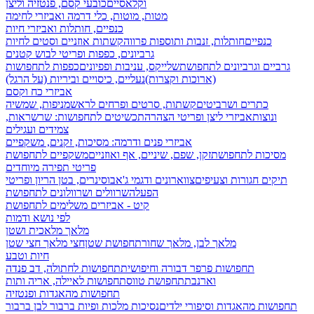
וקלאסיים
כובעי קסם, פנטזיה וליצן
מטות, מוטות, כלי דרמה ואביזרי לחימה
כנפיים, חותלות ואביזרי חיות
כנפיים
חותלות, זנבות ותוספות פרווה
קשתות אוזניים וסטים לחיות
גרביונים, כפפות ופריטי לבוש קטנים
גרביים וגרביונים לתחפושת
שלייקס, עניבות ופפיונים
כפפות לתחפושות
(ארוכות וקצרות)
נעליים, כיסויים וביריות (על הרגל)
אביזרי כח וקסם
כתרים ושרביטים
קשתות, סרטים ופרחים לראש
מניפות, שמשיה
ונוצות
אביזרי ליצן ופריטי הצהרה
תכשיטים לתחפושות: שרשראות,
צמידים ועגילים
אביזרי פנים ודרמה: מסיכות, זקנים, משקפיים
מסיכות לתחפושת
זקן, שפם, שיניים, אף ואוזניים
משקפיים לתחפושת
פריטי תפירה מיוחדים
תיקים חגורות וצעיפים
צווארונים ודגמי ג'אבו
סינרים, בטן הריון ופריטי
הפעלה
שרוולים ושרוולונים לתחפושת
קיט - אביזרים משלימים לתחפושת
לפי נושא ודמות
מלאך מלאכית ושטן
מלאך לבן, מלאך שחור
תחפושת שטן
חצי מלאך חצי שטן
חיות וטבע
תחפושות פרפר דבורה וחיפושית
תחפושות לחתולה, דב פנדה
וארנבת
תחפושת טווס
תחפושות לאיילה, אריה ותות
תחפושות מהאגדות ופנטזיה
תחפושות מהאגדות וסיפורי ילדים
נסיכות מלכות ופיות
ברבור לבן ברבור