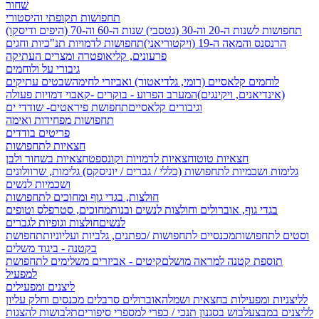
שחור
תחפושות תקופתי והיסטורי
תחפושות לשנות ה-20 וה-30 (גטסבי)
שנות ה-60 וה-70 (היפים ודיסקו)
הרנסנס והמאה ה-19 (ויקטוריאני)
תחפושות לדמויות תנ"כיות וחגים
פרעונים, קליאופטרה ומצרים העתיקה
גיבורי על ולוחמים
לוחמים קלאסיים (רומי, גלדיאטור) ואביזרי לחימה
שבטים עתיקים
(אינדיאנים, ויקינגים)
המערב הפרוע - בוקרים -קאבוי
דמויות פעולה
וגיבורים קלאסיים
תחפושת פיראטים- שודדי ים
תחפושות מפחידות ואימה
פריטים בודדים
חצאיות לתחפושות
חצאיות טוטו
חצאיות לדמויות וקונספט
חצאיות בשחור ולבן
גלימות ושכמיות לתחפושות (כללי / גברים / יוניסקס)
גלימות, שרוולונים
ושכמיות לנשים
חולצות, בגדי גוף ומחוכים לתחפושות
בגדי גוף, אוברולים וחולצות לנשים ובנות
מחוכים, סטרפלס וטופים
לנשים
חולצות וגופיות לגברים
וסטים לתחפושות
מכנסיים לתחפושות /
כפתנים, גלביות ועליוניות
תחפושת
בקטנה - ביגוד משלים
תוספת קטנה למראה מושלם
קיטים - אביזרים משלימים לתחפושת
למפעיל
ליצנים ומפעילים
לליצניות ומפעילות בחצאית ושמלה
אוברולים סרבלים מכנסים וחלק עליון
לליצנים במבצע
לבוש בסגנון תנכי / כפרי
למספרי סיפורים
תלבושות להצגות