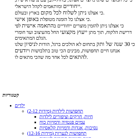
ייחודיים
ומותאמים לקהל הישראלי.
ניתן לשלוח לכל מקום
בארץ ובעולם.
כי אצלנו
באופן אישי
.
כי אצלנו כל הזמנה מטופלת
התאמה אישית
כי אצלנו ניתן להזמין מוצרים ייחודיים ב
לפי
ייעוץ מקצועי
דרישת הלקוח, תוך מתן
החל מהעיצוב ועד חומרי
הגלם המתאימים.
30 שנה של ותק
ניסיון
כי
בתחום לא הולכים ברגל, הודות ל
שלנו
יודעים
אנחנו חיים תחפושות, מבינים הכי טוב בתלבושות ו
להתאים
לכל אחד מה שהכי מתאים לו.
קטגוריות
ילדים
תחפושות לילדות (מידות 2-12)
חיות, חרקים וציפורים לילדות
עמים פנטזיה ודמויות כוח
נסיכות, אגדות ודמויות קלאסיות
תחפושות לנערות (מידות 12-16)