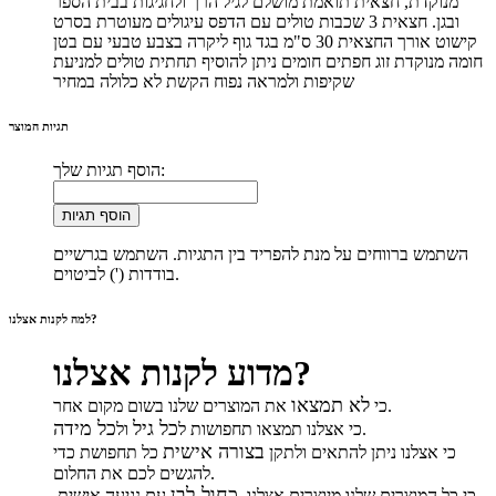
מנוקדת, חצאית תואמת מושלם לגיל הרך ולחגיגות בבית הספר
ובגן. חצאית 3 שכבות טולים עם הדפס עיגולים מעוטרת בסרט
קישוט אורך החצאית 30 ס"מ בגד גוף ליקרה בצבע טבעי עם בטן
חומה מנוקדת זוג חפתים חומים ניתן להוסיף תחתית טולים למניעת
שקיפות ולמראה נפוח הקשת לא כלולה במחיר
תגיות המוצר
הוסף תגיות שלך:
הוסף תגיות
השתמש ברווחים על מנת להפריד בין התגיות. השתמש בגרשיים
בודדות (') לביטוים.
למה לקנות אצלנו?
מדוע לקנות אצלנו?
לא תמצאו
את המוצרים שלנו בשום מקום אחר.
כי
כל גיל
כל מידה
.
כי אצלנו תמצאו תחפושות ל
ול
בצורה אישית
כי אצלנו ניתן להתאים ולתקן
כל תחפושת כדי
להגשים לכם את החלום.
כחול-לבן
כי כל המוצרים שלנו מיוצרים אצלנו,
עם נגיעה אישית,