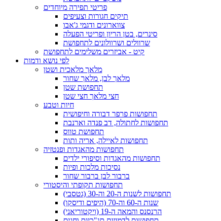
פריטי תפירה מיוחדים
תיקים חגורות וצעיפים
צווארונים ודגמי ג'אבו
סינרים, בטן הריון ופריטי הפעלה
שרוולים ושרוולונים לתחפושת
קיט - אביזרים משלימים לתחפושת
לפי נושא ודמות
מלאך מלאכית ושטן
מלאך לבן, מלאך שחור
תחפושת שטן
חצי מלאך חצי שטן
חיות וטבע
תחפושות פרפר דבורה וחיפושית
תחפושות לחתולה, דב פנדה וארנבת
תחפושת טווס
תחפושות לאיילה, אריה ותות
תחפושות מהאגדות ופנטזיה
תחפושות מהאגדות וסיפורי ילדים
נסיכות מלכות ופיות
ברבור לבן ברבור שחור
תחפושות תקופתי והיסטורי
תחפושות לשנות ה-20 וה-30 (גטסבי)
שנות ה-60 וה-70 (היפים ודיסקו)
הרנסנס והמאה ה-19 (ויקטוריאני)
תחפושות לדמויות תנ"כיות וחגים