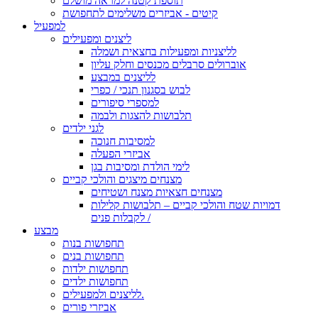
תוספת קטנה למראה מושלם
קיטים - אביזרים משלימים לתחפושת
למפעיל
ליצנים ומפעילים
לליצניות ומפעילות בחצאית ושמלה
אוברולים סרבלים מכנסים וחלק עליון
לליצנים במבצע
לבוש בסגנון תנכי / כפרי
למספרי סיפורים
תלבושות להצגות ולבמה
לגני ילדים
למסיבות חנוכה
אביזרי הפעלה
לימי הולדת ומסיבות בגן
מצנחים מיצגים והולכי קביים
מצנחים חצאיות מצנח ושטיחים
דמויות שטח והולכי קביים – תלבושות קלילות
לקבלות פנים /
מבצע
תחפושות בנות
תחפושות בנים
תחפושות ילדות
תחפושות ילדים
לליצנים ולמפעילים.
אביזרי פורים