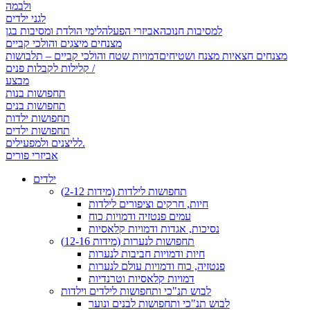
ולבמה
לגני ילדים
למסיבות חנוכה
אביזרי הפעלה
לימי הולדת ומסיבות בגן
מצנחים מיצגים והולכי קביים
מצנחים חצאיות מצנח ושטיחים
דמויות שטח והולכי קביים – תלבושות
קלילות לקבלות פנים /
מבצע
תחפושות בנות
תחפושות בנים
תחפושות ילדות
תחפושות ילדים
לליצנים ולמפעילים.
אביזרי פורים
ילדים
תחפושות לילדות (מידות 2-12)
חיות, חרקים וציפורים לילדות
עמים פנטזיה ודמויות כוח
נסיכות, אגדות ודמויות קלאסיות
תחפושות לנערות (מידות 12-16)
חיות ודמויות חביבות לנערות
פנטזיה, כוח ודמויות עולם לנערות
דמויות קלאסיות וטרנדיות
לבוש תנ"כי ותחפושות לילדים וילדות
לבוש תנ"כי ותחפושות לבנים ונוער