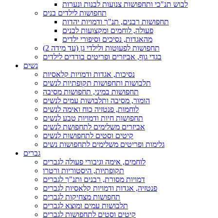
לבוש תנ"כי ותחפושות צנועות לבנות ונערות
תחפושות לילדים בנים
תחפושות רבנים, תנ"ך ודמויות יהדות
פעולה, לוחמים ומקצועות לבנים
מהאגדות, נסיכים וסיפורי ילדים
תחפושות לפעוטות ולילדי גן (עד מידה 2)
בגדי גוף, אביזרים ופריטים בודדים לילדים
נשים
נסיכות, אגדות ודמויות קלאסיות
תלבושות ותחפושות תקופתיות לנשים
תחפושות במיני, תחפושות מסיבה
הומור, מסיבה ותלבושות עמים לנשים
לוחמות, פנטזיה כוח ואימה לנשים
תחפושות חיות ודמויות טבע לנשים
אביזרים משלימים לתחפושת לנשים
קיטים וסטים לתחפושות לנשים
גלימות ופריטים משלימים לתחפושות נשים
גברים
לוחמים, אימה וגיבורי פעולה לגברים
תקופתיות, היסטוריות ורטרו
דמויות מסורת, רבנים ותנ"ך לגברים
פנטזיה, אגדות ודמויות קלאסיות לגברים
תחפושות מצחיקות לגברים
תלבושות עמים ומוצא לגברים
קיטים וסטים לתחפושות לגברים