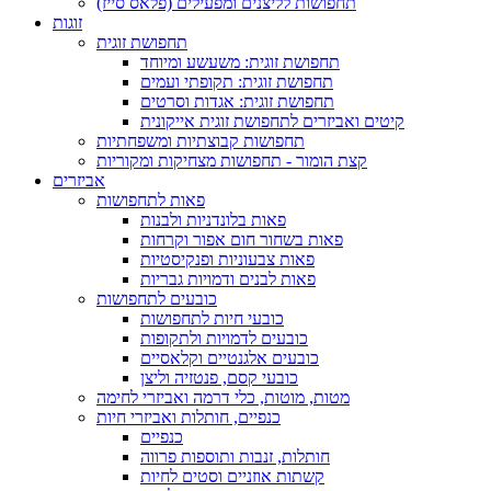
תחפושות לליצנים ומפעילים (פלאס סייז)
זוגות
תחפושת זוגית
תחפושת זוגית: משעשע ומיוחד
תחפושת זוגית: תקופתי ועמים
תחפושת זוגית: אגדות וסרטים
קיטים ואביזרים לתחפושת זוגית אייקונית
תחפושות קבוצתיות ומשפחתיות
קצת הומור - תחפושות מצחיקות ומקוריות
אביזרים
פאות לתחפושות
פאות בלונדניות ולבנות
פאות בשחור חום אפור וקרחות
פאות צבעוניות ופנקיסטיות
פאות לבנים ודמויות גבריות
כובעים לתחפושות
כובעי חיות לתחפושות
כובעים לדמויות ולתקופות
כובעים אלגנטיים וקלאסיים
כובעי קסם, פנטזיה וליצן
מטות, מוטות, כלי דרמה ואביזרי לחימה
כנפיים, חותלות ואביזרי חיות
כנפיים
חותלות, זנבות ותוספות פרווה
קשתות אוזניים וסטים לחיות