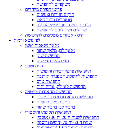
משקפיים לתחפושת
פריטי תפירה מיוחדים
תיקים חגורות וצעיפים
צווארונים ודגמי ג'אבו
סינרים, בטן הריון ופריטי הפעלה
שרוולים ושרוולונים לתחפושת
קיט - אביזרים משלימים לתחפושת
לפי נושא ודמות
מלאך מלאכית ושטן
מלאך לבן, מלאך שחור
תחפושת שטן
חצי מלאך חצי שטן
חיות וטבע
תחפושות פרפר דבורה וחיפושית
תחפושות לחתולה, דב פנדה וארנבת
תחפושת טווס
תחפושות לאיילה, אריה ותות
תחפושות מהאגדות ופנטזיה
תחפושות מהאגדות וסיפורי ילדים
נסיכות מלכות ופיות
ברבור לבן ברבור שחור
תחפושות תקופתי והיסטורי
תחפושות לשנות ה-20 וה-30 (גטסבי)
שנות ה-60 וה-70 (היפים ודיסקו)
הרנסנס והמאה ה-19 (ויקטוריאני)