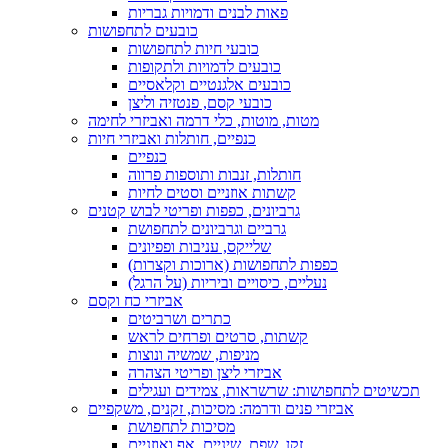
פאות לבנים ודמויות גבריות
כובעים לתחפושות
כובעי חיות לתחפושות
כובעים לדמויות ולתקופות
כובעים אלגנטיים וקלאסיים
כובעי קסם, פנטזיה וליצן
מטות, מוטות, כלי דרמה ואביזרי לחימה
כנפיים, חותלות ואביזרי חיות
כנפיים
חותלות, זנבות ותוספות פרווה
קשתות אוזניים וסטים לחיות
גרביונים, כפפות ופריטי לבוש קטנים
גרביים וגרביונים לתחפושת
שלייקס, עניבות ופפיונים
כפפות לתחפושות (ארוכות וקצרות)
נעליים, כיסויים וביריות (על הרגל)
אביזרי כח וקסם
כתרים ושרביטים
קשתות, סרטים ופרחים לראש
מניפות, שמשיה ונוצות
אביזרי ליצן ופריטי הצהרה
תכשיטים לתחפושות: שרשראות, צמידים ועגילים
אביזרי פנים ודרמה: מסיכות, זקנים, משקפיים
מסיכות לתחפושת
זקן, שפם, שיניים, אף ואוזניים