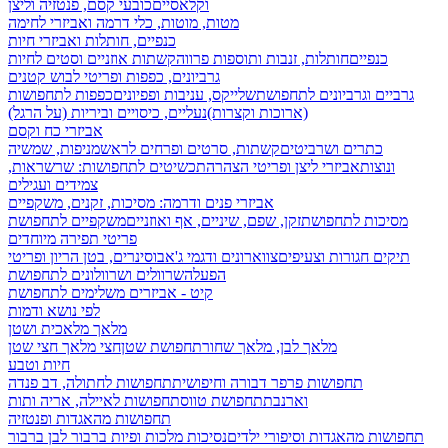
וקלאסיים
כובעי קסם, פנטזיה וליצן
מטות, מוטות, כלי דרמה ואביזרי לחימה
כנפיים, חותלות ואביזרי חיות
כנפיים
חותלות, זנבות ותוספות פרווה
קשתות אוזניים וסטים לחיות
גרביונים, כפפות ופריטי לבוש קטנים
גרביים וגרביונים לתחפושת
שלייקס, עניבות ופפיונים
כפפות לתחפושות
(ארוכות וקצרות)
נעליים, כיסויים וביריות (על הרגל)
אביזרי כח וקסם
כתרים ושרביטים
קשתות, סרטים ופרחים לראש
מניפות, שמשיה
ונוצות
אביזרי ליצן ופריטי הצהרה
תכשיטים לתחפושות: שרשראות,
צמידים ועגילים
אביזרי פנים ודרמה: מסיכות, זקנים, משקפיים
מסיכות לתחפושת
זקן, שפם, שיניים, אף ואוזניים
משקפיים לתחפושת
פריטי תפירה מיוחדים
תיקים חגורות וצעיפים
צווארונים ודגמי ג'אבו
סינרים, בטן הריון ופריטי
הפעלה
שרוולים ושרוולונים לתחפושת
קיט - אביזרים משלימים לתחפושת
לפי נושא ודמות
מלאך מלאכית ושטן
מלאך לבן, מלאך שחור
תחפושת שטן
חצי מלאך חצי שטן
חיות וטבע
תחפושות פרפר דבורה וחיפושית
תחפושות לחתולה, דב פנדה
וארנבת
תחפושת טווס
תחפושות לאיילה, אריה ותות
תחפושות מהאגדות ופנטזיה
תחפושות מהאגדות וסיפורי ילדים
נסיכות מלכות ופיות
ברבור לבן ברבור