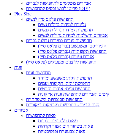
אביזרים משלימים לתחפושות לגברים
פריטי לבוש ובסיס לתחפושות (DIY)
Plus Size
תחפושות פלאס סייז לנשים
גלימות למידות גדולות נשים
תחפושות למידות גדולות לנשים
אביזרים והשלמות למידות גדולות לנשים
תחפושות פורים במידות גדולות גברים
הומוריסטי ומשעשע (גברים פלאס סייז)
תחפושות תקופתיות (גברים פלאס סייז)
אגדות ועמים (גברים פלאס סייז)
תחפושות לליצנים ומפעילים (פלאס סייז)
זוגות
תחפושת זוגית
תחפושת זוגית: משעשע ומיוחד
תחפושת זוגית: תקופתי ועמים
תחפושת זוגית: אגדות וסרטים
קיטים ואביזרים לתחפושת זוגית אייקונית
תחפושות קבוצתיות ומשפחתיות
קצת הומור - תחפושות מצחיקות ומקוריות
אביזרים
פאות לתחפושות
פאות בלונדניות ולבנות
פאות בשחור חום אפור וקרחות
פאות צבעוניות ופנקיסטיות