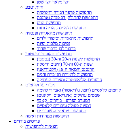
חצי מלאך חצי שטן
חיות וטבע
תחפושות פרפר דבורה וחיפושית
תחפושות לחתולה, דב פנדה וארנבת
תחפושת טווס
תחפושות לאיילה, אריה ותות
תחפושות מהאגדות ופנטזיה
תחפושות מהאגדות וסיפורי ילדים
נסיכות מלכות ופיות
ברבור לבן ברבור שחור
תחפושות תקופתי והיסטורי
תחפושות לשנות ה-20 וה-30 (גטסבי)
שנות ה-60 וה-70 (היפים ודיסקו)
הרנסנס והמאה ה-19 (ויקטוריאני)
תחפושות לדמויות תנ"כיות וחגים
פרעונים, קליאופטרה ומצרים העתיקה
גיבורי על ולוחמים
לוחמים קלאסיים (רומי, גלדיאטור) ואביזרי לחימה
שבטים עתיקים (אינדיאנים, ויקינגים)
המערב הפרוע - בוקרים -קאבוי
דמויות פעולה וגיבורים קלאסיים
תחפושת פיראטים- שודדי ים
תחפושות מפחידות ואימה
פריטים בודדים
חצאיות לתחפושות