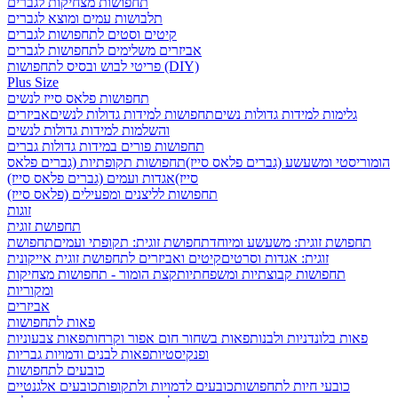
תחפושות מצחיקות לגברים
תלבושות עמים ומוצא לגברים
קיטים וסטים לתחפושות לגברים
אביזרים משלימים לתחפושות לגברים
פריטי לבוש ובסיס לתחפושות (DIY)
Plus Size
תחפושות פלאס סייז לנשים
גלימות למידות גדולות נשים
תחפושות למידות גדולות לנשים
אביזרים
והשלמות למידות גדולות לנשים
תחפושות פורים במידות גדולות גברים
הומוריסטי ומשעשע (גברים פלאס סייז)
תחפושות תקופתיות (גברים פלאס
סייז)
אגדות ועמים (גברים פלאס סייז)
תחפושות לליצנים ומפעילים (פלאס סייז)
זוגות
תחפושת זוגית
תחפושת זוגית: משעשע ומיוחד
תחפושת זוגית: תקופתי ועמים
תחפושת
זוגית: אגדות וסרטים
קיטים ואביזרים לתחפושת זוגית אייקונית
תחפושות קבוצתיות ומשפחתיות
קצת הומור - תחפושות מצחיקות
ומקוריות
אביזרים
פאות לתחפושות
פאות בלונדניות ולבנות
פאות בשחור חום אפור וקרחות
פאות צבעוניות
ופנקיסטיות
פאות לבנים ודמויות גבריות
כובעים לתחפושות
כובעי חיות לתחפושות
כובעים לדמויות ולתקופות
כובעים אלגנטיים