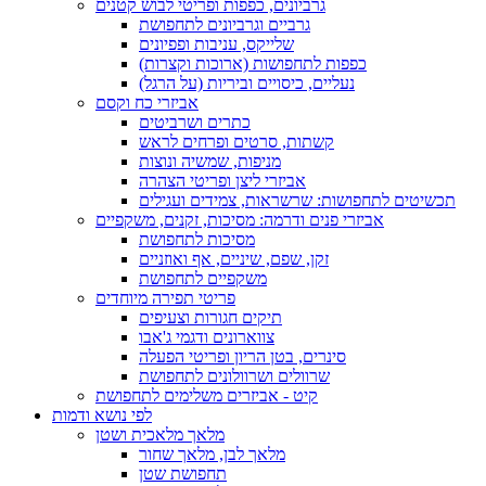
גרביונים, כפפות ופריטי לבוש קטנים
גרביים וגרביונים לתחפושת
שלייקס, עניבות ופפיונים
כפפות לתחפושות (ארוכות וקצרות)
נעליים, כיסויים וביריות (על הרגל)
אביזרי כח וקסם
כתרים ושרביטים
קשתות, סרטים ופרחים לראש
מניפות, שמשיה ונוצות
אביזרי ליצן ופריטי הצהרה
תכשיטים לתחפושות: שרשראות, צמידים ועגילים
אביזרי פנים ודרמה: מסיכות, זקנים, משקפיים
מסיכות לתחפושת
זקן, שפם, שיניים, אף ואוזניים
משקפיים לתחפושת
פריטי תפירה מיוחדים
תיקים חגורות וצעיפים
צווארונים ודגמי ג'אבו
סינרים, בטן הריון ופריטי הפעלה
שרוולים ושרוולונים לתחפושת
קיט - אביזרים משלימים לתחפושת
לפי נושא ודמות
מלאך מלאכית ושטן
מלאך לבן, מלאך שחור
תחפושת שטן