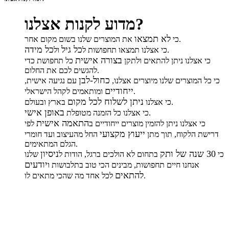
מדוע לקנות אצלנו?
לא תמצאו
את המוצרים שלנו בשום מקום אחר.
כי
כל גיל
כל מידה
.
כי אצלנו תמצאו תחפושות ל
ול
בצורה אישית
כי אצלנו ניתן להתאים ולתקן
כל תחפושת כדי
להגשים לכם את החלום.
כחול-לבן
כי כל המוצרים שלנו מיוצרים אצלנו,
עם נגיעה אישית,
ייחודיים
ומותאמים לקהל הישראלי.
ניתן לשלוח לכל מקום
בארץ ובעולם.
כי אצלנו
באופן אישי
.
כי אצלנו כל הזמנה מטופלת
התאמה אישית
כי אצלנו ניתן להזמין מוצרים ייחודיים ב
לפי
ייעוץ מקצועי
דרישת הלקוח, תוך מתן
החל מהעיצוב ועד חומרי
הגלם המתאימים.
30 שנה של ותק
ניסיון
כי
בתחום לא הולכים ברגל, הודות ל
שלנו
יודעים
אנחנו חיים תחפושות, מבינים הכי טוב בתלבושות ו
להתאים
לכל אחד מה שהכי מתאים לו.