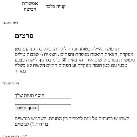
אפשרות
קנייה בלבד
רכישה
תיאור המוצר
פרטים
תחפושת איילה בטוחה ונוחה לילדות. כולל בגד גוף עם בטן
מנוקדת, חצאית תואמת מנופחת וחפתים . חצאית 6 שכבות טולים
מעוטרת בסרט קישוט אורך החצאית 30 ס"מ בגד גוף ליקרה בצבע
טבעי עם בטן חומה מנוקדת זוג חפתים חומים הקשת לא כלולה
במחיר
תגיות המוצר
הוסף תגיות שלך:
הוסף תגיות
השתמש ברווחים על מנת להפריד בין התגיות. השתמש בגרשיים
בודדות (') לביטוים.
למה לקנות אצלנו?