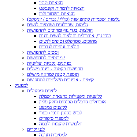
חצאיות טוטו
חצאיות לדמויות וקונספט
חצאיות בשחור ולבן
גלימות ושכמיות לתחפושות (כללי / גברים / יוניסקס)
גלימות, שרוולונים ושכמיות לנשים
חולצות, בגדי גוף ומחוכים לתחפושות
בגדי גוף, אוברולים וחולצות לנשים ובנות
מחוכים, סטרפלס וטופים לנשים
חולצות וגופיות לגברים
וסטים לתחפושות
מכנסיים לתחפושות /
כפתנים, גלביות ועליוניות
תחפושת בקטנה - ביגוד משלים
תוספת קטנה למראה מושלם
קיטים - אביזרים משלימים לתחפושת
למפעיל
ליצנים ומפעילים
לליצניות ומפעילות בחצאית ושמלה
אוברולים סרבלים מכנסים וחלק עליון
לליצנים במבצע
לבוש בסגנון תנכי / כפרי
למספרי סיפורים
תלבושות להצגות ולבמה
לגני ילדים
למסיבות חנוכה