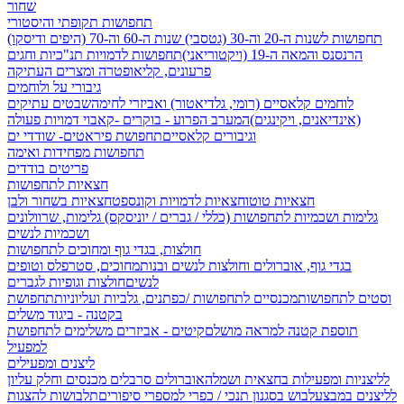
שחור
תחפושות תקופתי והיסטורי
תחפושות לשנות ה-20 וה-30 (גטסבי)
שנות ה-60 וה-70 (היפים ודיסקו)
הרנסנס והמאה ה-19 (ויקטוריאני)
תחפושות לדמויות תנ"כיות וחגים
פרעונים, קליאופטרה ומצרים העתיקה
גיבורי על ולוחמים
לוחמים קלאסיים (רומי, גלדיאטור) ואביזרי לחימה
שבטים עתיקים
(אינדיאנים, ויקינגים)
המערב הפרוע - בוקרים -קאבוי
דמויות פעולה
וגיבורים קלאסיים
תחפושת פיראטים- שודדי ים
תחפושות מפחידות ואימה
פריטים בודדים
חצאיות לתחפושות
חצאיות טוטו
חצאיות לדמויות וקונספט
חצאיות בשחור ולבן
גלימות ושכמיות לתחפושות (כללי / גברים / יוניסקס)
גלימות, שרוולונים
ושכמיות לנשים
חולצות, בגדי גוף ומחוכים לתחפושות
בגדי גוף, אוברולים וחולצות לנשים ובנות
מחוכים, סטרפלס וטופים
לנשים
חולצות וגופיות לגברים
וסטים לתחפושות
מכנסיים לתחפושות /
כפתנים, גלביות ועליוניות
תחפושת
בקטנה - ביגוד משלים
תוספת קטנה למראה מושלם
קיטים - אביזרים משלימים לתחפושת
למפעיל
ליצנים ומפעילים
לליצניות ומפעילות בחצאית ושמלה
אוברולים סרבלים מכנסים וחלק עליון
לליצנים במבצע
לבוש בסגנון תנכי / כפרי
למספרי סיפורים
תלבושות להצגות